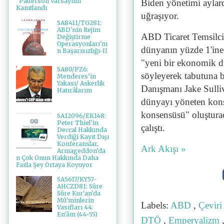
"Patterson Varsayımı"
Biden yönetimi aylard
Kanıtlandı
uğraşıyor.
SA8411/TG281:
ABD'nin Rejim
ABD Ticaret Temsilci
Değiştirme
Operasyonları'nı
dünyanın yüzde 1'ine 
n Başarısızlığı-II
"yeni bir ekonomik d
SA80/PZ6:
söyleyerek tabutuna b
Menderes’in
Yakası/ Askerlik
Danışmanı Jake Sulliv
Hatırâlarım
dünyayı yöneten kons
konsensüsü" oluştura
SA12096/EK148:
Peter Thiel'in
çalıştı.
Deccal Hakkında
Verdiği Kayıt Dışı
Konferanslar,
Ark Akışı »
Armageddon'da
n Çok Onun Hakkında Daha
Fazla Şey Ortaya Koyuyor
SA5617/KY57-
AHCZD81: Sûre
Sûre Kur'an'da
Mü'minlerin
Labels:
ABD
,
Çevir
Vasıfları 44:
En'âm (44-55)
DTÖ
,
Emperyalizm