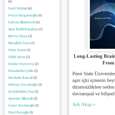
(6)
Seyit Yüzüak
(6)
Feyza Burgucuoğlu
(4)
Safvan Allahverdi
(4)
Ayşe Betül Kayahan
(3)
Nevra Cihan
(3)
Nurullah Tuna
(3)
Sidar Basut
(3)
Long-Lasting Brain
Dilek Yaraş
(2)
From 
Emine Seçeroviç
(2)
Kemalettin Çalık
(2)
Penn State Üniversite
Mevlude Baysal
(2)
aşırı içki içmenin be
Mihraç Cerrahoğlu
(2)
düzensizliklere neden 
Architeuthis Dux
(1)
davranışsal ve bilişse
Ayşenur Alkazak
(1)
Ark Akışı »
Caner Kerimoğlu
(1)
Mert Beyoğlu
(1)