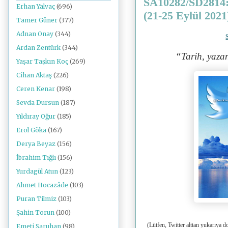
SA10282/SD2814: 
Erhan Yalvaç
(696)
(21-25 Eylül 2021
Tamer Güner
(377)
Adnan Onay
(344)
Ardan Zentürk
(344)
“Tarih, yaza
Yaşar Taşkın Koç
(269)
Cihan Aktaş
(226)
Ceren Kenar
(198)
Sevda Dursun
(187)
Yıldıray Oğur
(185)
Erol Göka
(167)
Derya Beyaz
(156)
İbrahim Tığlı
(156)
Yurdagül Atun
(123)
Ahmet Hocazâde
(103)
Puran Tilmiz
(103)
Şahin Torun
(100)
(Lütfen, Twitter alttan yukarıya d
Emeti Saruhan
(98)