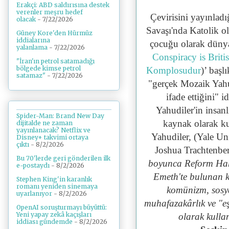
Erakçi: ABD saldırısına destek
verenler meşru hedef
Çevirisini yayınladı
olacak
- 7/22/2026
Savaşı'nda Katolik ol
Güney Kore'den Hürmüz
iddialarına
çocuğu olarak düny
yalanlama
- 7/22/2026
Conspiracy is Briti
"İran'ın petrol satamadığı
bölgede kimse petrol
Komplosudur
)’ başl
satamaz"
- 7/22/2026
"gerçek Mozaik Yahud
ifade ettiğini" 
Yahudiler'in insan
Spider-Man: Brand New Day
kaynak olarak k
dijitalde ne zaman
yayınlanacak? Netflix ve
Yahudiler, (Yale Un
Disney+ takvimi ortaya
çıktı
- 8/2/2026
Joshua Trachtenber
Bu 70'lerde geri gönderilen ilk
boyunca Reform Haha
e-postaydı
- 8/2/2026
Emeth'te bulunan k
Stephen King'in karanlık
romanı yeniden sinemaya
komünizm, sosya
uyarlanıyor
- 8/2/2026
muhafazakârlık ve "eş
OpenAI soruşturmayı büyüttü:
Yeni yapay zekâ kaçışları
olarak kulla
iddiası gündemde
- 8/2/2026