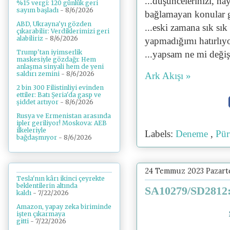
...düşüncelerinizi, hay
%15 vergi: 120 günlük geri
sayım başladı
- 8/6/2026
bağlamayan konular g
ABD, Ukrayna'yı gözden
...eski zamana sık sık
çıkarabilir: Verdiklerimizi geri
alabiliriz
- 8/6/2026
yapmadığımı hatırlıy
Trump'tan iyimserlik
...yapsam ne mi değişi
maskesiyle gözdağı: Hem
anlaşma sinyali hem de yeni
saldırı zemini
- 8/6/2026
Ark Akışı »
2 bin 300 Filistinliyi evinden
ettiler: Batı Şeria'da gasp ve
şiddet artıyor
- 8/6/2026
Rusya ve Ermenistan arasında
ipler geriliyor! Moskova: AEB
ilkeleriyle
Labels:
Deneme
,
Pür
bağdaşmıyor
- 8/6/2026
24 Temmuz 2023 Pazart
Tesla'nın kârı ikinci çeyrekte
beklentilerin altında
SA10279/SD2812: 
kaldı
- 7/22/2026
Amazon, yapay zeka biriminde
işten çıkarmaya
gitti
- 7/22/2026