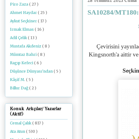
28 Temmuz 2023 Cuma
Piro Zaza
( 27 )
SA10284/MT180: 
Ahmet Haydar
( 25 )
Aykut Seçkiner
( 17 )
Irmak Elmas
( 16 )
Adil Çelik
( 13 )
Çevirisini yayınla
Mustafa Akdeniz
( 8 )
Kingsnorth'a aittir v
Mümtaz Bahri
( 8 )
Ragıp Kefeci
( 6 )
Seçkin
Düşünce Dünyası'ndan
( 5 )
Kâşif M.
( 5 )
Billur Dağ
( 2 )
Konuk Arkçılar/ Yazarlar
(Aktif)
Cemal Çalık
( 817 )
Ata Atun
( 530 )