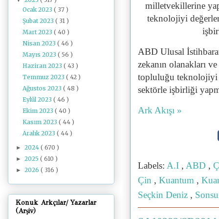
milletvekillerine y
Ocak 2023
( 37 )
teknolojiyi değerle
Şubat 2023
( 31 )
işbi
Mart 2023
( 40 )
Nisan 2023
( 46 )
ABD Ulusal İstihbarat
Mayıs 2023
( 56 )
zekanın olanakları ve 
Haziran 2023
( 43 )
topluluğu teknolojiyi
Temmuz 2023
( 42 )
Ağustos 2023
( 48 )
sektörle işbirliği yapm
Eylül 2023
( 46 )
Ark Akışı »
Ekim 2023
( 40 )
Kasım 2023
( 44 )
Aralık 2023
( 44 )
2024
( 670 )
►
2025
( 610 )
►
Labels:
A.I
,
ABD
,
Ç
2026
( 316 )
►
Çin
,
Kuantum
,
Kuan
Seçkin Deniz
,
Sonsu
Konuk Arkçılar/ Yazarlar
(Arşiv)