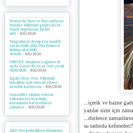
Yemen'de füze ve İHA saldırısı:
Husiler hükümet güçlerini ve
Suudi depolarını hedef
aldı
- 8/6/2026
Yangınların Avrupa'ya maddi
zararı belli oldu: Yüz binlerce
hektar alan küle
döndü
- 8/6/2026
UNICEF: Ateşkese rağmen 10
ayda Gazze'de en az 300 çocuk
öldürüldü
- 8/6/2026
İşgalci Ben-Gvir: Filistinli
tutsaklar için timsah yüzen
hendek kazıyoruz
- 8/6/2026
Gazzeliler yıkılan evlerin
enkazlarına koyduğu
...içerik ve hazne ga
kovanlarla bal üretmeye
çalışıyor
- 8/6/2026
yazılar sizin için zam
...dinlence zamanların
su tadında kelimeleri?
ABD'den polisilikon ithalatına