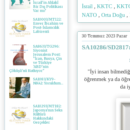
İsrail'in Ahlakî
İsrail
,
KKTC
,
KKTC 
Bir Dış Politikası
Var mı?
NATO
,
Orta Doğu
,
SA10003/MT122:
Enver İbrahim ve
Post-İslamcılık
Labirenti
30 Temmuz 2023 Pazar
SA10286/SD2817: 
SA8633/TG296:
Siyonist
Jerusalem Post:
"İran, Rusya, Çin
ve Türkiye
'ABD’nin
Çöküşü'nü Kutluyor"
"İyi insan bilmedi
öğrenmek ya da öğre
SA1083/KY9-
NK42: Yoruldum...
da i
SA10293/MT182:
Japonya'nın Seks
Kültürü
Hakkındaki
Gerçekler