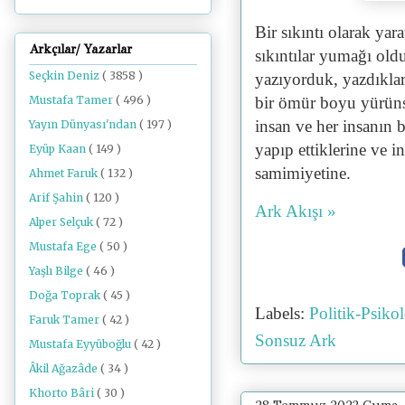
Bir sıkıntı olarak yar
Arkçılar/ Yazarlar
sıkıntılar yumağı ol
Seçkin Deniz
( 3858 )
yazıyorduk, yazdıklar
bir ömür boyu yürüns
Mustafa Tamer
( 496 )
insan ve her insanın 
Yayın Dünyası'ndan
( 197 )
yapıp ettiklerine ve i
Eyüp Kaan
( 149 )
samimiyetine.
Ahmet Faruk
( 132 )
Arif Şahin
( 120 )
Ark Akışı »
Alper Selçuk
( 72 )
Mustafa Ege
( 50 )
Yaşlı Bilge
( 46 )
Doğa Toprak
( 45 )
Labels:
Politik-Psik
Faruk Tamer
( 42 )
Sonsuz Ark
Mustafa Eyyüboğlu
( 42 )
Âkil Ağazâde
( 34 )
Khorto Bâri
( 30 )