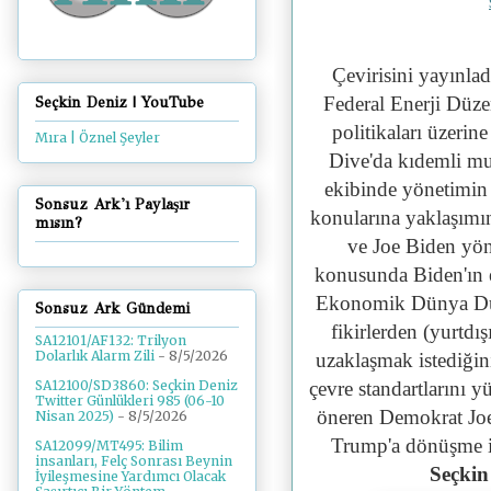
Çevirisini yayınla
Federal Enerji Düze
Seçkin Deniz | YouTube
politikaları üzerine
Mıra | Öznel Şeyler
Dive'da kıdemli mu
ekibinde yönetimin v
Sonsuz Ark'ı Paylaşır
konularına yaklaşımın
mısın?
ve Joe Biden yöne
konusunda Biden'ın e
Ekonomik Dünya Düz
Sonsuz Ark Gündemi
fikirlerden (yurtdı
SA12101/AF132: Trilyon
Dolarlık Alarm Zili
- 8/5/2026
uzaklaşmak istediğin
çevre standartlarını yü
SA12100/SD3860: Seçkin Deniz
Twitter Günlükleri 985 (06-10
öneren Demokrat Jo
Nisan 2025)
- 8/5/2026
Trump'a dönüşme i
SA12099/MT495: Bilim
insanları, Felç Sonrası Beynin
Seçkin
İyileşmesine Yardımcı Olacak