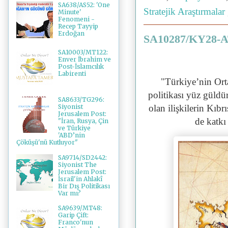
SA638/AS52: 'One
Stratejik Araştırmalar
Minute'
Fenomeni -
Recep Tayyip
Erdoğan
SA10287/KY28-AT
SA10003/MT122:
Enver İbrahim ve
Post-İslamcılık
Labirenti
"
Türkiye’nin Orta
politikası yüz güldü
SA8633/TG296:
Siyonist
olan ilişkilerin Kıb
Jerusalem Post:
de katkı
"İran, Rusya, Çin
ve Türkiye
'ABD’nin
Çöküşü'nü Kutluyor"
SA9714/SD2442:
Siyonist The
Jerusalem Post:
İsrail'in Ahlakî
Bir Dış Politikası
Var mı?
SA9639/MT48:
Garip Çift:
Franco'nun