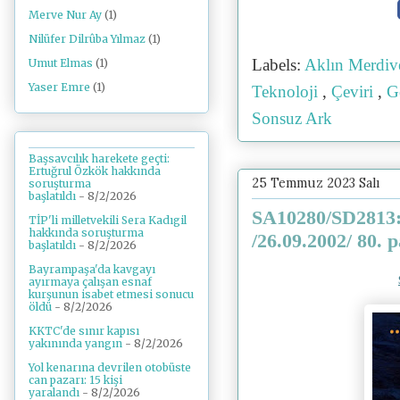
Merve Nur Ay
(1)
Nilüfer Dilrûba Yılmaz
(1)
Labels:
Aklın Merdiv
Umut Elmas
(1)
Yaser Emre
(1)
Teknoloji
,
Çeviri
,
G
Sonsuz Ark
Başsavcılık harekete geçti:
Ertuğrul Özkök hakkında
25 Temmuz 2023 Salı
soruşturma
başlatıldı
- 8/2/2026
SA10280/SD2813:
TİP'li milletvekili Sera Kadıgil
hakkında soruşturma
/26.09.2002/ 80. p
başlatıldı
- 8/2/2026
Bayrampaşa'da kavgayı
ayırmaya çalışan esnaf
kurşunun isabet etmesi sonucu
öldü
- 8/2/2026
KKTC'de sınır kapısı
yakınında yangın
- 8/2/2026
Yol kenarına devrilen otobüste
can pazarı: 15 kişi
yaralandı
- 8/2/2026