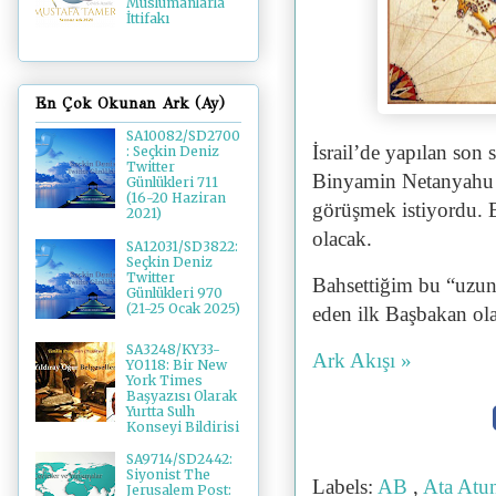
Müslümanlarla
İttifakı
En Çok Okunan Ark (Ay)
SA10082/SD2700
İsrail’de yapılan son
: Seçkin Deniz
Twitter
Binyamin Netanyahu 
Günlükleri 711
(16-20 Haziran
görüşmek istiyordu. 
2021)
olacak.
SA12031/SD3822:
Seçkin Deniz
Twitter
Bahsettiğim bu “uzun 
Günlükleri 970
(21-25 Ocak 2025)
eden ilk Başbakan o
SA3248/KY33-
Ark Akışı »
YO118: Bir New
York Times
Başyazısı Olarak
Yurtta Sulh
Konseyi Bildirisi
SA9714/SD2442:
Siyonist The
Labels:
AB
,
Ata Atu
Jerusalem Post: