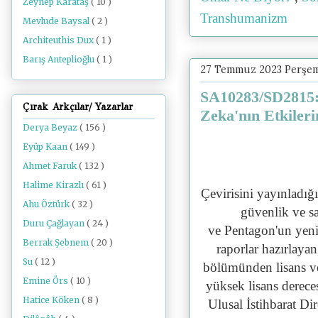
Zeynep Karataş
( 10 )
Transhumanizm
Mevlude Baysal
( 2 )
Architeuthis Dux
( 1 )
Barış Anteplioğlu
( 1 )
27 Temmuz 2023 Perşe
SA10283/SD2815: 
Çırak Arkçılar/ Yazarlar
Zeka'nın Etkileri
Derya Beyaz
( 156 )
Eyüp Kaan
( 149 )
Ahmet Faruk
( 132 )
Halime Kirazlı
( 61 )
Çevirisini yayınladığ
Ahu Öztürk
( 32 )
güvenlik ve s
Duru Çağlayan
( 24 )
ve
Pentagon'un yeni 
Berrak Şebnem
( 20 )
raporlar hazırlaya
Su
( 12 )
bölümünden lisans v
Emine Örs
( 10 )
yüksek lisans derece
Hatice Köken
( 8 )
Ulusal İstihbarat D