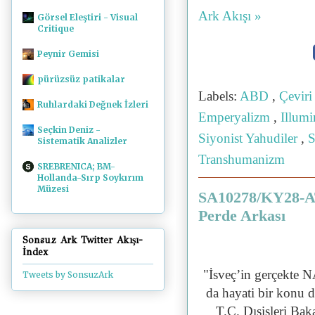
Ark Akışı »
Görsel Eleştiri - Visual
Critique
Peynir Gemisi
pürüzsüz patikalar
Labels:
ABD
,
Çevir
Ruhlardaki Değnek İzleri
Emperyalizm
,
Illumi
Seçkin Deniz -
Siyonist Yahudiler
,
S
Sistematik Analizler
Transhumanizm
SREBRENICA; BM-
Hollanda-Sırp Soykırım
Müzesi
SA10278/KY28-AT
Perde Arkası
Sonsuz Ark Twitter Akışı-
İndex
"İsveç’in gerçekte N
Tweets by SonsuzArk
da hayati bir konu
T.C. Dışişleri Baka