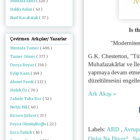
Mustafa Ekici
( 120 )
Hakkı Aslan
( 43 )
Naif Karabatak
( 37 )
Is t
Çevirmen Arkçılar/ Yazarlar
"Moderniteni
Mustafa Tamer
( 496 )
G.K. Chesterton, "Tü
Tamer Güner
( 377 )
Muhafazakârlar ve İleri
Derya Beyaz
( 156 )
yapmaya devam etmekti
Eyüp Kaan
( 149 )
düzeltilmesini engelle
Ahmet Faruk
( 132 )
Melek Öz
( 70 )
Ark Akışı »
Zahide Tuba Kor
( 52 )
Nehir Nil
( 40 )
Birsen Şöhret
( 33 )
Feyza Gümüşlüoğlu
( 22 )
Labels:
ABD
,
Avrup
Esra Öztürk
( 10 )
Onlar Ne Diyor?
,
So