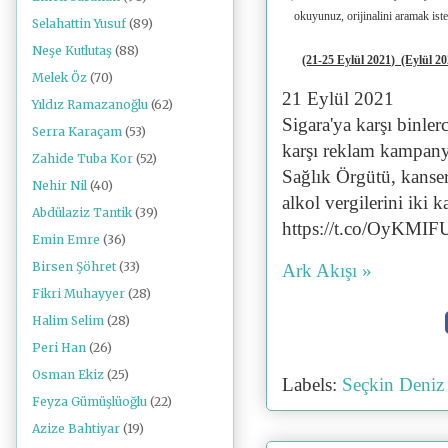
okuyunuz, orijinalini aramak ist
Selahattin Yusuf
(89)
Neşe Kutlutaş
(88)
(21-25 Eylül 2021
)
(Eylül 20
Melek Öz
(70)
21 Eylül 2021
Yıldız Ramazanoğlu
(62)
Sigara'ya karşı binle
Serra Karaçam
(53)
karşı reklam kampany
Zahide Tuba Kor
(52)
Sağlık Örgütü, kanser
Nehir Nil
(40)
alkol vergilerini iki k
Abdülaziz Tantik
(39)
https://t.co/OyKM
Emin Emre
(36)
Birsen Şöhret
(33)
Ark Akışı »
Fikri Muhayyer
(28)
Halim Selim
(28)
Peri Han
(26)
Osman Ekiz
(25)
Labels:
Seçkin Deni
Feyza Gümüşlüoğlu
(22)
Azize Bahtiyar
(19)