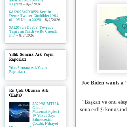
Şaşırtıcı Bir Yöntem
Keşfetti
- 8/4/2026
SA12098/SD3859: Seçkin
Deniz Twitter Günlükleri 984
(01-05 Nisan 2025)
- 8/4/2026
SA12097/SD3858: Tevrat'ı
Tanrı mı Yazdı ve Bu Önemli
mi?
- 8/3/2026
Yıllık Sonsuz Ark Yayın
Raporları
Yıllık Sonsuz Ark Yayın
Raporları
Joe Biden wants a ‘
En Çok Okunan Ark
(Hafta)
"Başkan ve onu eleşt
SA9998/MT121:
Caltech
sona erdiği konusund
Matematikçileri
19. Yüzyıl Sayı
Bilmecesini
Çözdü; Nihayet