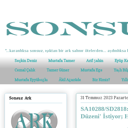
"...karanlıksa sonsuz, ışıktan bir ark salınır ötelerden... aydınlıksa k
Seçkin Deniz
Mustafa Tamer
Arif Şahin
Eyüp K
Cemal Çalık
Tamer Güner
Mustafa Ege
Yaşlı Bi
Mustafa Eyyüboğlu
Âkil Ağazâde
Biz Kimiz?
Yıl
31 Temmuz 2023 Pazarte
Sonsuz Ark
SA10288/SD2818:
Düzeni' İstiyor;