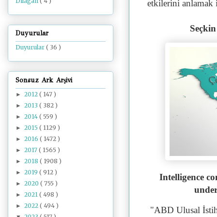
Dilâgâh
( 4 )
etkilerini anlamak 
Seçkin
Duyurular
Duyurular
( 36 )
Sonsuz Ark Arşivi
2012
( 147 )
►
2013
( 382 )
►
2014
( 559 )
►
2015
( 1129 )
►
2016
( 1472 )
►
2017
( 1565 )
►
2018
( 1908 )
►
2019
( 912 )
►
Intelligence c
2020
( 755 )
►
under
2021
( 498 )
►
2022
( 494 )
►
"ABD Ulusal İsti
2023
( 517 )
▼