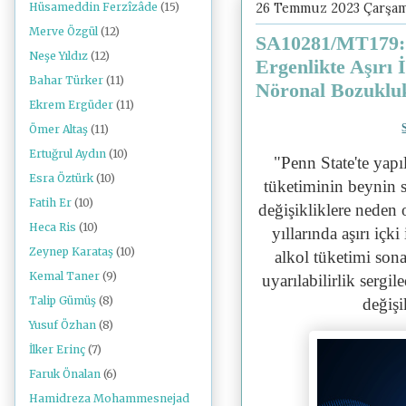
26 Temmuz 2023 Çarşa
Hüsameddin Ferzîzâde
(15)
Merve Özgül
(12)
SA10281/MT179: 
Neşe Yıldız
(12)
Ergenlikte Aşırı
Bahar Türker
(11)
Nöronal Bozukluk
Ekrem Ergüder
(11)
Ömer Altaş
(11)
Ertuğrul Aydın
(10)
"
Penn State'te yapı
Esra Öztürk
(10)
tüketiminin beynin 
Fatih Er
(10)
değişikliklere neden 
Heca Ris
(10)
yıllarında aşırı içk
Zeynep Karataş
(10)
alkol tüketimi sona
Kemal Taner
(9)
uyarılabilirlik sergil
Talip Gümüş
(8)
değişi
Yusuf Özhan
(8)
İlker Erinç
(7)
Faruk Önalan
(6)
Hamidreza Mohammesnejad