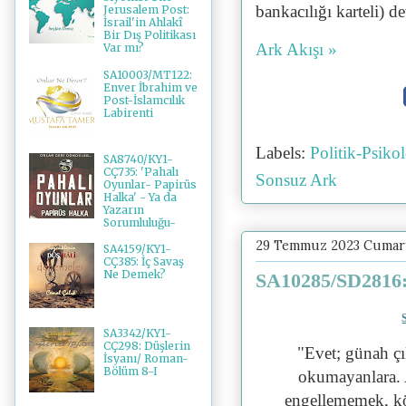
bankacılığı karteli) de
Jerusalem Post:
İsrail'in Ahlakî
Bir Dış Politikası
Ark Akışı »
Var mı?
SA10003/MT122:
Enver İbrahim ve
Post-İslamcılık
Labirenti
Labels:
Politik-Psik
SA8740/KY1-
CÇ735: 'Pahalı
Sonsuz Ark
Oyunlar- Papirüs
Halka' - Ya da
Yazarın
Sorumluluğu-
29 Temmuz 2023 Cumar
SA4159/KY1-
CÇ385: İç Savaş
Ne Demek?
SA10285/SD2816: 
SA3342/KY1-
CÇ298: Düşlerin
"Evet; günah çı
İsyanı/ Roman-
Bölüm 8-I
okumayanlara. 
engellememek, kö