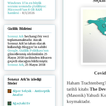
Seçkin
Windows 11'in en büyük
sorunu sonunda çözülüyor:
Microsoft'tan 8 GB RAM
hamlesi
- 8/1/2026
Gizlilik Bildirimi
Sonsuz Ark
herhangi bir veri
toplamamaktadır. Ancak
Sonsuz Ark'ın taban olarak
kullandığı Blogger'ın sahibi
Google, Gizlilik Politikası'nın
güncellenmiş sürümünün 25
Mayıs 2018 tarihinden itibaren
geçerli olacağını bildirmiştir.
Sonsuz Ark
, 25 Mayıs 2018
Covid
Sonsuz Ark'in izlediği
Haham Trachtenberg'i
Siteler
tarihli kitabı
The Devi
Alper Selçuk - Antiseptik
(Masonik) Yahudi Kom
Anafor
koymaktadır.
Ağaçtaki Ev