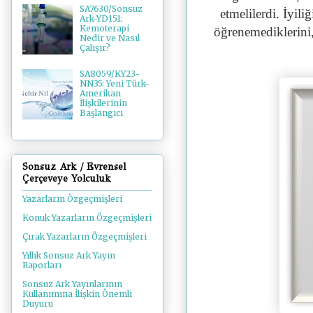
SA7630/Sonsuz
etmelilerdi. İyi
Ark-YD151:
Kemoterapi
öğrenemediklerini,
Nedir ve Nasıl
Çalışır?
SA8059/KY23-
NN35: Yeni Türk-
Amerikan
İlişkilerinin
Başlangıcı
Sonsuz Ark / Evrensel
Çerçeveye Yolculuk
Yazarların Özgeçmişleri
Konuk Yazarların Özgeçmişleri
Çırak Yazarların Özgeçmişleri
Yıllık Sonsuz Ark Yayın
Raporları
Sonsuz Ark Yayınlarının
Kullanımına İlişkin Önemli
Duyuru