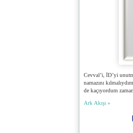
Cevval’i, İD’yi unu
namazını kılmalıydım
de kaçıyordum zama
Ark Akışı »