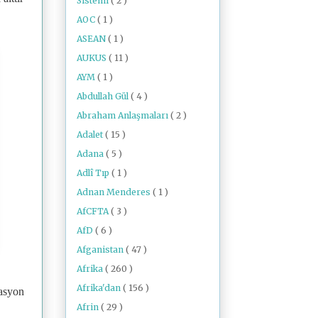
Sistemi
( 2 )
AOC
( 1 )
ASEAN
( 1 )
AUKUS
( 11 )
AYM
( 1 )
Abdullah Gül
( 4 )
Abraham Anlaşmaları
( 2 )
Adalet
( 15 )
Adana
( 5 )
Adlî Tıp
( 1 )
Adnan Menderes
( 1 )
AfCFTA
( 3 )
AfD
( 6 )
Afganistan
( 47 )
Afrika
( 260 )
Afrika'dan
( 156 )
rasyon
Afrin
( 29 )