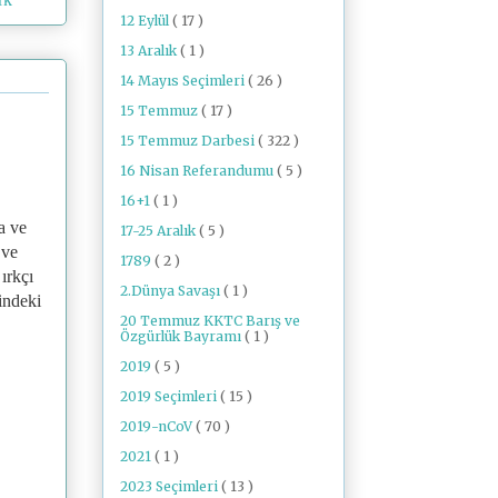
12 Eylül
( 17 )
13 Aralık
( 1 )
14 Mayıs Seçimleri
( 26 )
15 Temmuz
( 17 )
15 Temmuz Darbesi
( 322 )
16 Nisan Referandumu
( 5 )
16+1
( 1 )
a ve
17-25 Aralık
( 5 )
r ve
1789
( 2 )
ırkçı
2.Dünya Savaşı
( 1 )
indeki
20 Temmuz KKTC Barış ve
Özgürlük Bayramı
( 1 )
2019
( 5 )
2019 Seçimleri
( 15 )
2019-nCoV
( 70 )
2021
( 1 )
2023 Seçimleri
( 13 )