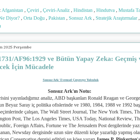
:
Afganistan
,
Çeviri
,
Çeviri-Analiz
,
Hindistan
,
Hindutva
,
Mustafa T
 Ne Diyor?
,
Orta Doğu
,
Pakistan
,
Sonsuz Ark
,
Stratejik Araştırmalar
,
n
ım 2025 Perşembe
731/AF96:1929 ve Bütün Yapay Zeka: Geçmiş 
cek İçin Mücadele
Sonsuz Ark/ Evrensel Çerçeveye Yolculuk
Sonsuz Ark'ın Notu:
risini yayınladığımız analiz, ABD b
aşkanları Ronald Reagan ve Geor
n Beyaz Saray iç politika ofislerinde ve 1980, 1984, 1988 ve 1992 ba
seçimlerinde çalışan,
The Wall Street Journal, The New York Times, Th
ngton Post, The Los Angeles Times, USA Today, National Review, T
ublic, Foreign Affairs, Fortune ve The Jerusalem Post dergilerinde yazı
lanan,
Newsday dergisinde uzun süre düzenli köşe yazarlığı yapmış ola
can Conservative dergisi editörü ve köşe yazarı
James P. Pinkerton
'