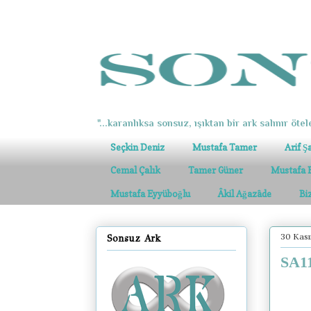
"...karanlıksa sonsuz, ışıktan bir ark salınır ötel
Seçkin Deniz
Mustafa Tamer
Arif Ş
Cemal Çalık
Tamer Güner
Mustafa 
Mustafa Eyyüboğlu
Âkil Ağazâde
Bi
30 Kas
Sonsuz Ark
SA11