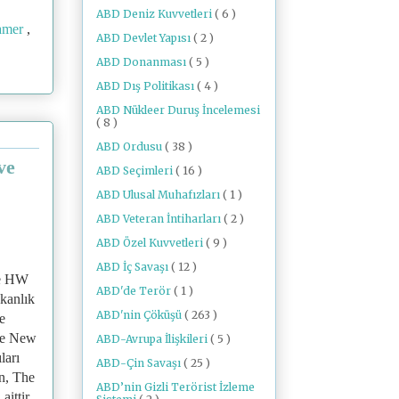
ABD Deniz Kuvvetleri
( 6 )
amer
,
ABD Devlet Yapısı
( 2 )
ABD Donanması
( 5 )
ABD Dış Politikası
( 4 )
ABD Nükleer Duruş İncelemesi
( 8 )
ABD Ordusu
( 38 )
ve
ABD Seçimleri
( 16 )
ABD Ulusal Muhafızları
( 1 )
ABD Veteran İntiharları
( 2 )
ABD Özel Kuvvetleri
( 9 )
ABD İç Savaşı
( 12 )
ge HW
ABD'de Terör
( 1 )
şkanlık
ABD'nin Çöküşü
( 263 )
e
he New
ABD-Avrupa İlişkileri
( 5 )
ları
ABD-Çin Savaşı
( 25 )
n,
The
ABD’nin Gizli Terörist İzleme
a aittir