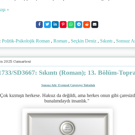
ışı »
:
Politik-Psikolojik Roman
,
Roman
,
Seçkin Deniz
,
Sıkıntı
,
Sonsuz A
ım 2025 Cumartesi
733/SD3667: Sıkıntı (Roman); 13. Bölüm-Topr
Sonsuz Ark/ Evrensel Çerçeveye Yolculuk
Çok kızmıştı herkese. Haksız da değildi, ama herkes onun gibi çaresizd
bunalımdaydı insanlık.
"