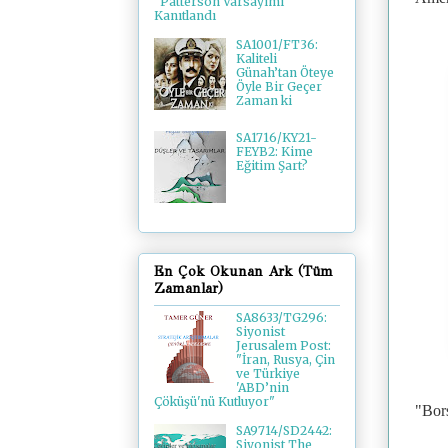
"Patterson Varsayımı"
Kanıtlandı
SA1001/FT36:
Kaliteli
Günah’tan Öteye
Öyle Bir Geçer
Zaman ki
SA1716/KY21-
FEYB2: Kime
Eğitim Şart?
En Çok Okunan Ark (Tüm
Zamanlar)
SA8633/TG296:
Siyonist
Jerusalem Post:
"İran, Rusya, Çin
ve Türkiye
'ABD’nin
Çöküşü'nü Kutluyor"
"Bors
SA9714/SD2442:
Siyonist The