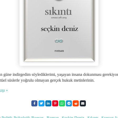
n güne indirgedim söylediklerimi, yaşayan insana dokunması gerekiyo
ktüel süslerle yoğrulu olmayan gerçek hukuk metinlerinin.
ışı »
:
Politik-Psikolojik Roman
,
Roman
,
Seçkin Deniz
,
Sıkıntı
,
Sonsuz A