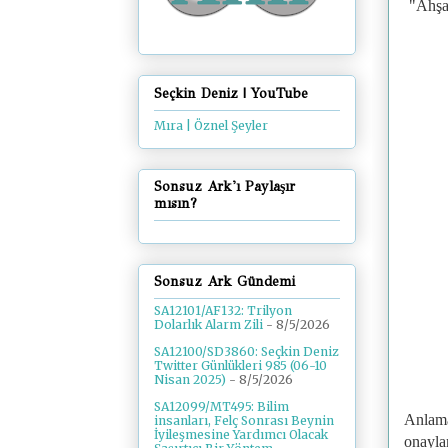
"
Ahşa
Seçkin Deniz | YouTube
Mıra | Öznel Şeyler
Sonsuz Ark'ı Paylaşır
mısın?
Sonsuz Ark Gündemi
SA12101/AF132: Trilyon
Dolarlık Alarm Zili
- 8/5/2026
SA12100/SD3860: Seçkin Deniz
Twitter Günlükleri 985 (06-10
Nisan 2025)
- 8/5/2026
SA12099/MT495: Bilim
Anlama
insanları, Felç Sonrası Beynin
İyileşmesine Yardımcı Olacak
onayla