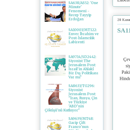
SA638/AS52: 'One
Minute'
Fenomeni -
Recep Tayyip
Erdoğan
28 Kas
SA11
SA10003/MT122:
Enver İbrahim ve
Post-İslamcılık
Labirenti
SA9714/SD2442:
Çev
Siyonist The
Jerusalem Post:
si
İsrail'in Ahlakî
Paki
Bir Dış Politikası
Var mı?
Hindu
SA8633/TG296:
Siyonist
Jerusalem Post:
"İran, Rusya, Çin
ve Türkiye
'ABD’nin
Çöküşü'nü Kutluyor"
SA9639/MT48:
Garip Çift:
Franco'nun