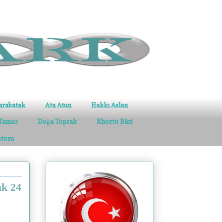
arabatak
Ata Atun
Hakkı Aslan
Tamer
Doğa Toprak
Khorto Bâri
stosu
ak 24