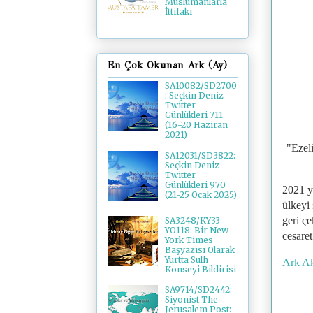
Müslümanlarla
İttifakı
En Çok Okunan Ark (Ay)
SA10082/SD2700
: Seçkin Deniz
Twitter
Günlükleri 711
(16-20 Haziran
2021)
"Ezeli
SA12031/SD3822:
Seçkin Deniz
Twitter
Günlükleri 970
2021 ya
(21-25 Ocak 2025)
ülkeyi 
geri çe
SA3248/KY33-
YO118: Bir New
cesaret
York Times
Başyazısı Olarak
Yurtta Sulh
Ark Ak
Konseyi Bildirisi
SA9714/SD2442:
Siyonist The
Jerusalem Post: