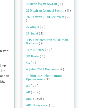
2030'da İsyan-SMEIR
( 3 )
23 Haziran İstanbul Seçimi
( 8 )
24 Haziran 2018 Seçimleri
( 79
)
27 Mayıs
( 2 )
28 Şubat
( 11 )
3/15-Christchurch Müslüman
Katliamı
( 9 )
31 Mart 2019
( 34 )
ın yeni
3D Baskı
( 3 )
5G
( 2 )
i ve
6 Şubat 2023 Depremi
( 4 )
kler
7 Ekim 2023 Aksa Tufanı
aşmadan
Operasyonu
( 37 )
ktı.
A.I
( 94 )
AB
( 209 )
ABD
( 1596 )
ABD Anayasası
( 3 )