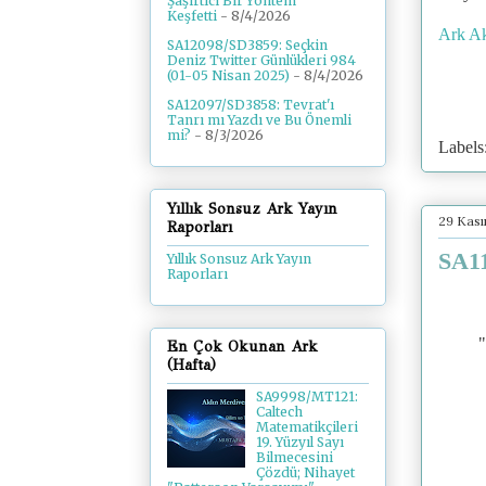
Şaşırtıcı Bir Yöntem
Keşfetti
- 8/4/2026
Ark Ak
SA12098/SD3859: Seçkin
Deniz Twitter Günlükleri 984
(01-05 Nisan 2025)
- 8/4/2026
SA12097/SD3858: Tevrat'ı
Tanrı mı Yazdı ve Bu Önemli
mi?
- 8/3/2026
Labels
Yıllık Sonsuz Ark Yayın
29 Kas
Raporları
SA11
Yıllık Sonsuz Ark Yayın
Raporları
"
En Çok Okunan Ark
(Hafta)
SA9998/MT121:
Caltech
Matematikçileri
19. Yüzyıl Sayı
Bilmecesini
Çözdü; Nihayet