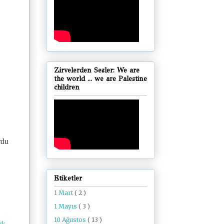
Zirvelerden Sesler: We are
the world ... we are Palestine
children
rdu
Etiketler
1 Mart
( 2 )
1 Mayıs
( 3 )
10 Ağustos
( 13 )
rk