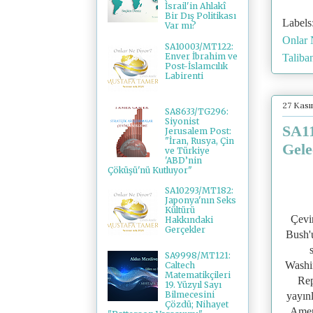
İsrail'in Ahlakî
Bir Dış Politikası
Labels
Var mı?
Onlar
SA10003/MT122:
Enver İbrahim ve
Taliba
Post-İslamcılık
Labirenti
27 Kas
SA8633/TG296:
Siyonist
SA11
Jerusalem Post:
"İran, Rusya, Çin
Gele
ve Türkiye
'ABD’nin
Çöküşü'nü Kutluyor"
SA10293/MT182:
Japonya'nın Seks
Kültürü
Çevi
Hakkındaki
Gerçekler
Bush'u
SA9998/MT121:
Washi
Caltech
Matematikçileri
Rep
19. Yüzyıl Sayı
Bilmecesini
yayın
Çözdü; Nihayet
Ameri