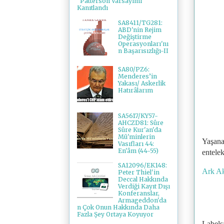
"Patterson Varsayımı"
Kanıtlandı
SA8411/TG281:
ABD'nin Rejim
Değiştirme
Operasyonları'nı
n Başarısızlığı-II
SA80/PZ6:
Menderes’in
Yakası/ Askerlik
Hatırâlarım
SA5617/KY57-
AHCZD81: Sûre
Sûre Kur'an'da
Mü'minlerin
Yaşana
Vasıfları 44:
En'âm (44-55)
entele
SA12096/EK148:
Ark Ak
Peter Thiel'in
Deccal Hakkında
Verdiği Kayıt Dışı
Konferanslar,
Armageddon'da
n Çok Onun Hakkında Daha
Fazla Şey Ortaya Koyuyor
Labels