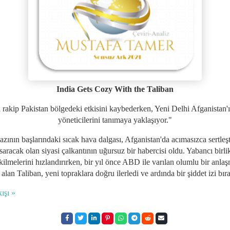
India Gets Cozy With the Taliban
 rakip Pakistan bölgedeki etkisini kaybederken, Yeni Delhi Afganistan'
yöneticilerini tanımaya yaklaşıyor."
zının başlarındaki sıcak hava dalgası, Afganistan'da acımasızca sertleşt
saracak olan siyasi çalkantının uğursuz bir habercisi oldu. Yabancı birli
kilmelerini hızlandırırken, bir yıl önce ABD ile varılan olumlu bir anl
 alan Taliban, yeni topraklara doğru ilerledi ve ardında bir şiddet izi bıra
ışı »