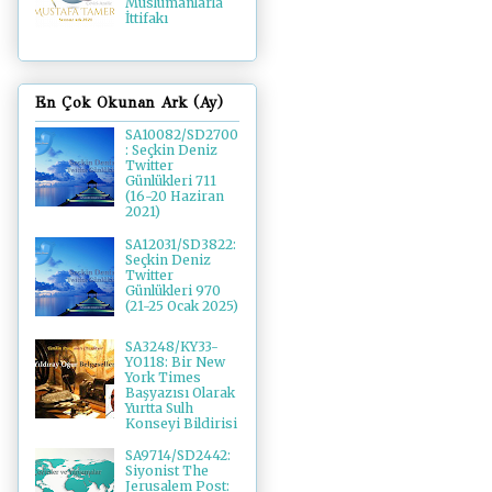
Müslümanlarla
İttifakı
En Çok Okunan Ark (Ay)
SA10082/SD2700
: Seçkin Deniz
Twitter
Günlükleri 711
(16-20 Haziran
2021)
SA12031/SD3822:
Seçkin Deniz
Twitter
Günlükleri 970
(21-25 Ocak 2025)
SA3248/KY33-
YO118: Bir New
York Times
Başyazısı Olarak
Yurtta Sulh
Konseyi Bildirisi
SA9714/SD2442:
Siyonist The
Jerusalem Post: