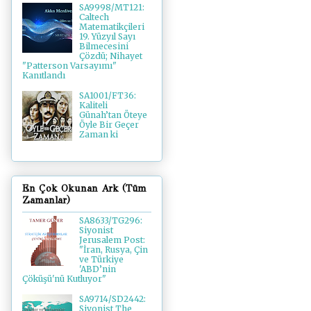
SA9998/MT121:
Caltech
Matematikçileri
19. Yüzyıl Sayı
Bilmecesini
Çözdü; Nihayet
"Patterson Varsayımı"
Kanıtlandı
SA1001/FT36:
Kaliteli
Günah’tan Öteye
Öyle Bir Geçer
Zaman ki
En Çok Okunan Ark (Tüm
Zamanlar)
SA8633/TG296:
Siyonist
Jerusalem Post:
"İran, Rusya, Çin
ve Türkiye
'ABD’nin
Çöküşü'nü Kutluyor"
SA9714/SD2442:
Siyonist The