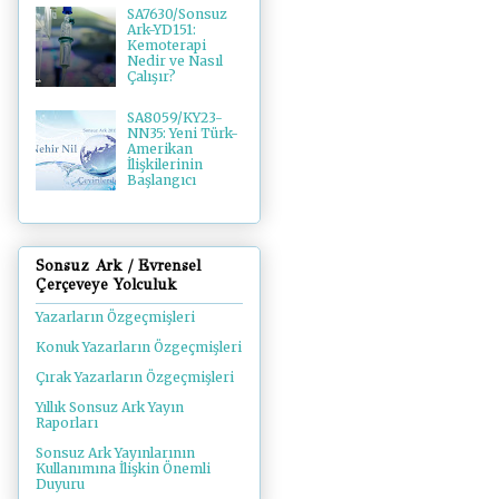
SA7630/Sonsuz
Ark-YD151:
Kemoterapi
Nedir ve Nasıl
Çalışır?
SA8059/KY23-
NN35: Yeni Türk-
Amerikan
İlişkilerinin
Başlangıcı
Sonsuz Ark / Evrensel
Çerçeveye Yolculuk
Yazarların Özgeçmişleri
Konuk Yazarların Özgeçmişleri
Çırak Yazarların Özgeçmişleri
Yıllık Sonsuz Ark Yayın
Raporları
Sonsuz Ark Yayınlarının
Kullanımına İlişkin Önemli
Duyuru