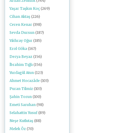
Ardan Zentürk
(344)
Yaşar Taşkın Koç
(269)
Cihan Aktaş
(226)
Ceren Kenar
(198)
Sevda Dursun
(187)
Yıldıray Oğur
(185)
Erol Göka
(167)
Derya Beyaz
(156)
İbrahim Tığlı
(156)
Yurdagül Atun
(123)
Ahmet Hocazâde
(103)
Puran Tilmiz
(103)
Şahin Torun
(100)
Emeti Saruhan
(98)
Selahattin Yusuf
(89)
Neşe Kutlutaş
(88)
Melek Öz
(70)