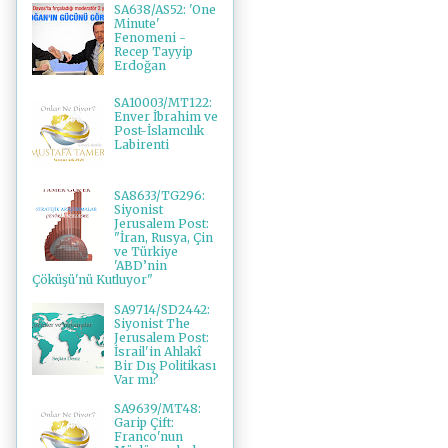
SA638/AS52: 'One
Minute'
Fenomeni -
Recep Tayyip
Erdoğan
SA10003/MT122:
Enver İbrahim ve
Post-İslamcılık
Labirenti
SA8633/TG296:
Siyonist
Jerusalem Post:
"İran, Rusya, Çin
ve Türkiye
'ABD’nin
Çöküşü'nü Kutluyor"
SA9714/SD2442:
Siyonist The
Jerusalem Post:
İsrail'in Ahlakî
Bir Dış Politikası
Var mı?
SA9639/MT48:
Garip Çift:
Franco'nun