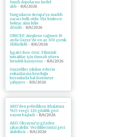
Suudi depolarını hedef
aldı
- 8/6/2026
Yangınların Avrupa'ya maddi
zararı belli oldu: Yüz binlerce
hektar alan küle
döndü
- 8/6/2026
UNICEF: Ateşkese rağmen 10
ayda Gazze'de en az 300 çocuk
öldürüldü
- 8/6/2026
İşgalci Ben-Gvir: Filistinli
tutsaklar için timsah yüzen
hendek kazıyoruz
- 8/6/2026
Gazzeliler yıkılan evlerin
enkazlarına koyduğu
kovanlarla bal üretmeye
çalışıyor
- 8/6/2026
ABD'den polisilikon ithalatına
%15 vergi: 120 günlük geri
sayım başladı
- 8/6/2026
ABD, Ukrayna'yı gözden
çıkarabilir: Verdiklerimizi geri
alabiliriz
- 8/6/2026