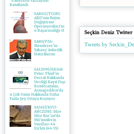
"Patterson Varsayımı"
Kanıtlandı
SA8411/TG281:
ABD'nin Rejim
Değiştirme
Operasyonları'nı
n Başarısızlığı-II
Seçkin Deniz Twitter
SA80/PZ6:
Tweets by Seckin_De
Menderes’in
Yakası/ Askerlik
Hatırâlarım
SA12096/EK148:
Peter Thiel'in
Deccal Hakkında
Verdiği Kayıt Dışı
Konferanslar,
Armageddon'da
n Çok Onun Hakkında Daha
Fazla Şey Ortaya Koyuyor
SA5617/KY57-
AHCZD81: Sûre
Sûre Kur'an'da
Mü'minlerin
Vasıfları 44:
En'âm (44-55)