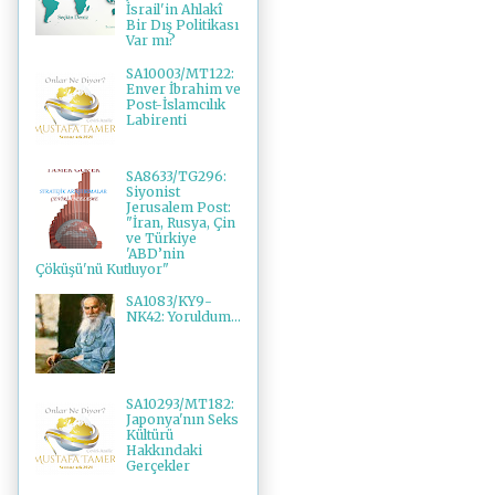
İsrail'in Ahlakî
Bir Dış Politikası
Var mı?
SA10003/MT122:
Enver İbrahim ve
Post-İslamcılık
Labirenti
SA8633/TG296:
Siyonist
Jerusalem Post:
"İran, Rusya, Çin
ve Türkiye
'ABD’nin
Çöküşü'nü Kutluyor"
SA1083/KY9-
NK42: Yoruldum...
SA10293/MT182:
Japonya'nın Seks
Kültürü
Hakkındaki
Gerçekler