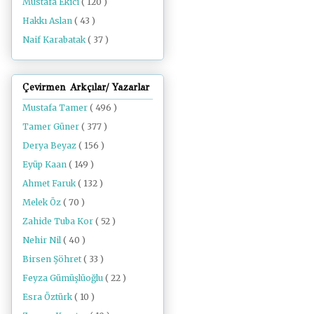
Mustafa Ekici
( 120 )
Hakkı Aslan
( 43 )
Naif Karabatak
( 37 )
Çevirmen Arkçılar/ Yazarlar
Mustafa Tamer
( 496 )
Tamer Güner
( 377 )
Derya Beyaz
( 156 )
Eyüp Kaan
( 149 )
Ahmet Faruk
( 132 )
Melek Öz
( 70 )
Zahide Tuba Kor
( 52 )
Nehir Nil
( 40 )
Birsen Şöhret
( 33 )
Feyza Gümüşlüoğlu
( 22 )
Esra Öztürk
( 10 )