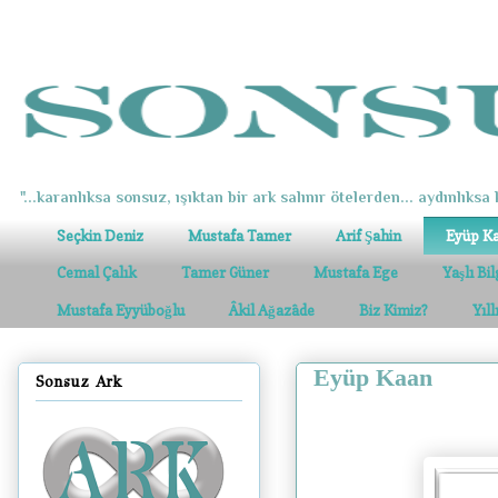
"...karanlıksa sonsuz, ışıktan bir ark salınır ötelerden... aydınlıksa k
Seçkin Deniz
Mustafa Tamer
Arif Şahin
Eyüp K
Cemal Çalık
Tamer Güner
Mustafa Ege
Yaşlı Bi
Mustafa Eyyüboğlu
Âkil Ağazâde
Biz Kimiz?
Yıl
Eyüp Kaan
Sonsuz Ark