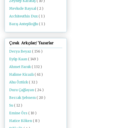
Zeynep Karataş
( 10 )
Mevlude Baysal
( 2 )
Architeuthis Dux
( 1 )
Barış Anteplioğlu
( 1 )
Çırak Arkçılar/ Yazarlar
Derya Beyaz
( 156 )
Eyüp Kaan
( 149 )
Ahmet Faruk
( 132 )
Halime Kirazlı
( 61 )
Ahu Öztürk
( 32 )
Duru Çağlayan
( 24 )
Berrak Şebnem
( 20 )
Su
( 12 )
Emine Örs
( 10 )
Hatice Köken
( 8 )