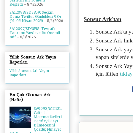
Şaşırtıcı Bir Yöntem
Keşfetti
- 8/4/2026
SA12098/SD3859: Seçkin
Deniz Twitter Günlükleri 984
Sonsuz Ark'tan
(01-05 Nisan 2025)
- 8/4/2026
SA12097/SD3858: Tevrat'ı
Sonsuz Ark'ta y
Tanrı mı Yazdı ve Bu Önemli
mi?
- 8/3/2026
Sonsuz Ark linki 
Sonsuz Ark yayı
yapan sitelerde 
Yıllık Sonsuz Ark Yayın
Raporları
Sonsuz Ark Yayı
Yıllık Sonsuz Ark Yayın
için lütfen
tıklay
Raporları
En Çok Okunan Ark
(Hafta)
SA9998/MT121:
Caltech
Matematikçileri
19. Yüzyıl Sayı
Bilmecesini
Çözdü; Nihayet