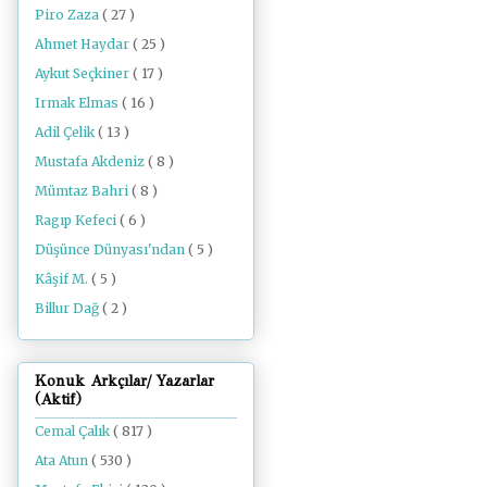
Piro Zaza
( 27 )
Ahmet Haydar
( 25 )
Aykut Seçkiner
( 17 )
Irmak Elmas
( 16 )
Adil Çelik
( 13 )
Mustafa Akdeniz
( 8 )
Mümtaz Bahri
( 8 )
Ragıp Kefeci
( 6 )
Düşünce Dünyası'ndan
( 5 )
Kâşif M.
( 5 )
Billur Dağ
( 2 )
Konuk Arkçılar/ Yazarlar
(Aktif)
Cemal Çalık
( 817 )
Ata Atun
( 530 )