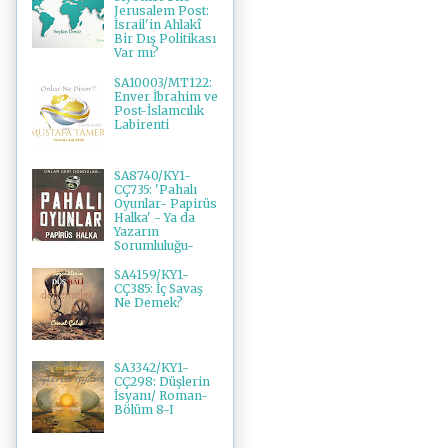
Jerusalem Post:
İsrail'in Ahlakî
Bir Dış Politikası
Var mı?
SA10003/MT122:
Enver İbrahim ve
Post-İslamcılık
Labirenti
SA8740/KY1-
CÇ735: 'Pahalı
Oyunlar- Papirüs
Halka' - Ya da
Yazarın
Sorumluluğu-
SA4159/KY1-
CÇ385: İç Savaş
Ne Demek?
SA3342/KY1-
CÇ298: Düşlerin
İsyanı/ Roman-
Bölüm 8-I