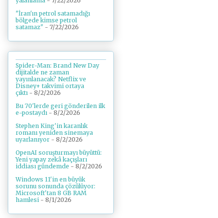
yalanlama
- 7/22/2026
"İran'ın petrol satamadığı
bölgede kimse petrol
satamaz"
- 7/22/2026
Spider-Man: Brand New Day
dijitalde ne zaman
yayınlanacak? Netflix ve
Disney+ takvimi ortaya
çıktı
- 8/2/2026
Bu 70'lerde geri gönderilen ilk
e-postaydı
- 8/2/2026
Stephen King'in karanlık
romanı yeniden sinemaya
uyarlanıyor
- 8/2/2026
OpenAI soruşturmayı büyüttü:
Yeni yapay zekâ kaçışları
iddiası gündemde
- 8/2/2026
Windows 11'in en büyük
sorunu sonunda çözülüyor:
Microsoft'tan 8 GB RAM
hamlesi
- 8/1/2026