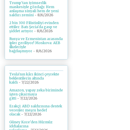
Trump'tan iyimserlik
maskesiyle gözdağı: Hem
anlaşma sinyali hem de yeni
saldırı zemini
- 8/6/2026
2 bin 300 Filistinliyi evinden
ettiler: Batı Şeria'da gasp ve
şiddet artıyor
- 8/6/2026
Rusya ve Ermenistan arasında
ipler geriliyor! Moskova: AEB
ilkeleriyle
bağdaşmıyor
- 8/6/2026
Tesla'nın kârı ikinci çeyrekte
beklentilerin altında
kaldı
- 7/22/2026
Amazon, yapay zeka biriminde
işten çıkarmaya
gitti
- 7/22/2026
Erakçi: ABD saldırısına destek
verenler meşru hedef
olacak
- 7/22/2026
Güney Kore'den Hürmüz
iddialarına