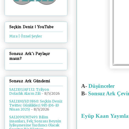
Seçkin Deniz | YouTube
Mıra | Öznel Şeyler
Sonsuz Ark'ı Paylaşır
mısın?
Sonsuz Ark Gündemi
A-
Düşünceler
SA12101/AF132: Trilyon
B-
Sonsuz Ark Çevir
Dolarlık Alarm Zili
- 8/5/2026
SA12100/SD3860: Seçkin Deniz
Twitter Günlükleri 985 (06-10
Nisan 2025)
- 8/5/2026
Eyüp Kaan
Yayınla
SA12099/MT495: Bilim
insanları, Felç Sonrası Beynin
İyileşmesine Yardımcı Olacak