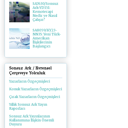
SA7630/Sonsuz
Ark-YD151:
Kemoterapi
Nedir ve Nasıl
Çalışır?
SA8059/KY23-
NN35: Yeni Türk-
Amerikan
İlişkilerinin
Başlangıcı
Sonsuz Ark / Evrensel
Çerçeveye Yolculuk
Yazarların Özgeçmişleri
Konuk Yazarların Özgeçmişleri
Çırak Yazarların Özgeçmişleri
Yıllık Sonsuz Ark Yayın
Raporları
Sonsuz Ark Yayınlarının
Kullanımına İlişkin Önemli
Duyuru