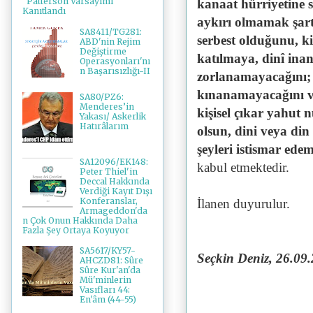
"Patterson Varsayımı"
kanaat hürriyetine
Kanıtlandı
aykırı olmamak şartı
SA8411/TG281:
serbest olduğunu, k
ABD'nin Rejim
Değiştirme
katılmaya, dinî ina
Operasyonları'nı
n Başarısızlığı-II
zorlanamayacağını;
kınanamayacağını ve
SA80/PZ6:
Menderes’in
kişisel çıkar yahut 
Yakası/ Askerlik
Hatırâlarım
olsun, dini veya
din
şeyleri istismar ed
SA12096/EK148:
kabul etmektedir.
Peter Thiel'in
Deccal Hakkında
Verdiği Kayıt Dışı
Konferanslar,
İlanen duyurulur.
Armageddon'da
n Çok Onun Hakkında Daha
Fazla Şey Ortaya Koyuyor
SA5617/KY57-
Seçkin Deniz, 26.09
AHCZD81: Sûre
Sûre Kur'an'da
Mü'minlerin
Vasıfları 44:
En'âm (44-55)