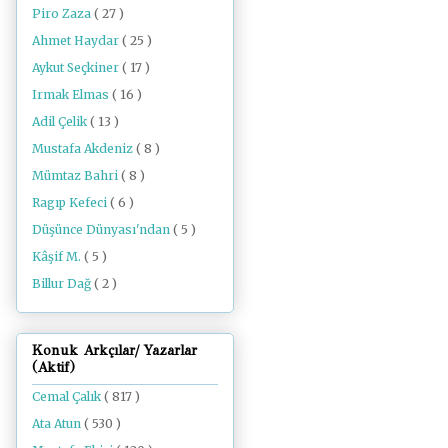
Piro Zaza
( 27 )
Ahmet Haydar
( 25 )
Aykut Seçkiner
( 17 )
Irmak Elmas
( 16 )
Adil Çelik
( 13 )
Mustafa Akdeniz
( 8 )
Mümtaz Bahri
( 8 )
Ragıp Kefeci
( 6 )
Düşünce Dünyası'ndan
( 5 )
Kâşif M.
( 5 )
Billur Dağ
( 2 )
Konuk Arkçılar/ Yazarlar
(Aktif)
Cemal Çalık
( 817 )
Ata Atun
( 530 )