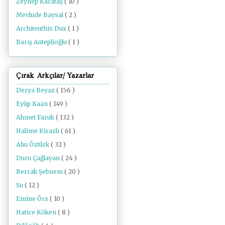
Zeynep Karataş
( 10 )
Mevlude Baysal
( 2 )
Architeuthis Dux
( 1 )
Barış Anteplioğlu
( 1 )
Çırak Arkçılar/ Yazarlar
Derya Beyaz
( 156 )
Eyüp Kaan
( 149 )
Ahmet Faruk
( 132 )
Halime Kirazlı
( 61 )
Ahu Öztürk
( 32 )
Duru Çağlayan
( 24 )
Berrak Şebnem
( 20 )
Su
( 12 )
Emine Örs
( 10 )
Hatice Köken
( 8 )