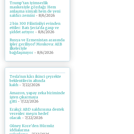
Trump'tan iyimserlik
maskesiyle gözdağı: Hem
anlaşma sinyali hem de yeni
saldırı zemini
- 8/6/2026
2 bin 300 Filistinliyi evinden
ettiler: Batı Şeria'da gasp ve
şiddet artıyor
- 8/6/2026
Rusya ve Ermenistan arasında
ipler geriliyor! Moskova: AEB
ilkeleriyle
bağdaşmıyor
- 8/6/2026
Tesla'nın kârı ikinci çeyrekte
beklentilerin altında
kaldı
- 7/22/2026
Amazon, yapay zeka biriminde
işten çıkarmaya
gitti
- 7/22/2026
Erakçi: ABD saldırısına destek
verenler meşru hedef
olacak
- 7/22/2026
Güney Kore'den Hürmüz
iddialarına