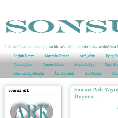
"...karanlıksa sonsuz, ışıktan bir ark salınır ötelerden... aydınlıksa k
Seçkin Deniz
Mustafa Tamer
Arif Şahin
Eyüp K
Cemal Çalık
Tamer Güner
Mustafa Ege
Yaşlı Bi
Mustafa Eyyüboğlu
Âkil Ağazâde
Biz Kimiz?
Yıl
Sonsuz Ark Yayın
Sonsuz Ark
Duyuru