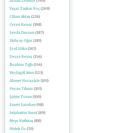
Ardan Zentürk
(344)
Yaşar Taşkın Koç
(269)
Cihan Aktaş
(226)
Ceren Kenar
(198)
Sevda Dursun
(187)
Yıldıray Oğur
(185)
Erol Göka
(167)
Derya Beyaz
(156)
İbrahim Tığlı
(156)
Yurdagül Atun
(123)
Ahmet Hocazâde
(103)
Puran Tilmiz
(103)
Şahin Torun
(100)
Emeti Saruhan
(98)
Selahattin Yusuf
(89)
Neşe Kutlutaş
(88)
Melek Öz
(70)