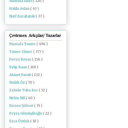
Mustafa Ekici
( 120 )
Hakkı Aslan
( 43 )
Naif Karabatak
( 37 )
Çevirmen Arkçılar/ Yazarlar
Mustafa Tamer
( 496 )
Tamer Güner
( 377 )
Derya Beyaz
( 156 )
Eyüp Kaan
( 149 )
Ahmet Faruk
( 132 )
Melek Öz
( 70 )
Zahide Tuba Kor
( 52 )
Nehir Nil
( 40 )
Birsen Şöhret
( 33 )
Feyza Gümüşlüoğlu
( 22 )
Esra Öztürk
( 10 )