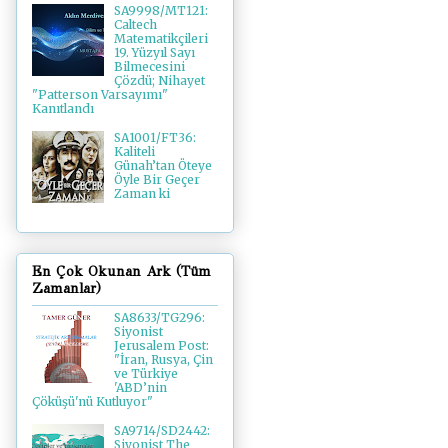
SA9998/MT121:
Caltech
Matematikçileri
19. Yüzyıl Sayı
Bilmecesini
Çözdü; Nihayet
"Patterson Varsayımı"
Kanıtlandı
SA1001/FT36:
Kaliteli
Günah’tan Öteye
Öyle Bir Geçer
Zaman ki
En Çok Okunan Ark (Tüm
Zamanlar)
SA8633/TG296:
Siyonist
Jerusalem Post:
"İran, Rusya, Çin
ve Türkiye
'ABD’nin
Çöküşü'nü Kutluyor"
SA9714/SD2442:
Siyonist The