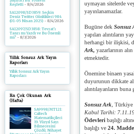
Şaşırtıcı Bir Yöntem
uymayan sitelerde ve
Keşfetti
- 8/4/2026
yayınlanamazlar.
SA12098/SD3859: Seçkin
Deniz Twitter Günlükleri 984
(01-05 Nisan 2025)
- 8/4/2026
Bugüne dek
Sonsuz 
SA12097/SD3858: Tevrat'ı
Tanrı mı Yazdı ve Bu Önemli
yapılan alıntıların ya
mi?
- 8/3/2026
herhangi bir ilişkisi
Ark,
yazarlarının alın
etmektedir.
Yıllık Sonsuz Ark Yayın
Raporları
Yıllık Sonsuz Ark Yayın
Önemine binaen yasal
Raporları
duyurunun dikkate a
alıntılayanların buna 
En Çok Okunan Ark
(Hafta)
Sonsuz Ark
, Türkiy
SA9998/MT121:
Kabul Tarihi: 7.11.1
Caltech
Matematikçileri
Ödevleri
başlığı altı
19. Yüzyıl Sayı
Bilmecesini
başlığı ve
24. Madde
Çözdü; Nihayet