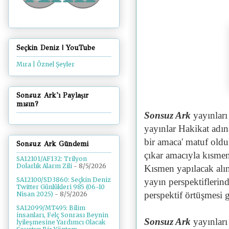
Seçkin Deniz | YouTube
Mıra | Öznel Şeyler
Sonsuz Ark'ı Paylaşır
mısın?
Sonsuz Ark
yayınları
yayınlar Hakikat adın
bir amaca' matuf oldu
Sonsuz Ark Gündemi
çıkar amacıyla kısmen
SA12101/AF132: Trilyon
Dolarlık Alarm Zili
- 8/5/2026
Kısmen yapılacak alınt
SA12100/SD3860: Seçkin Deniz
yayın perspektiflerin
Twitter Günlükleri 985 (06-10
perspektif örtüşmesi 
Nisan 2025)
- 8/5/2026
SA12099/MT495: Bilim
insanları, Felç Sonrası Beynin
Sonsuz Ark
yayınlar
İyileşmesine Yardımcı Olacak