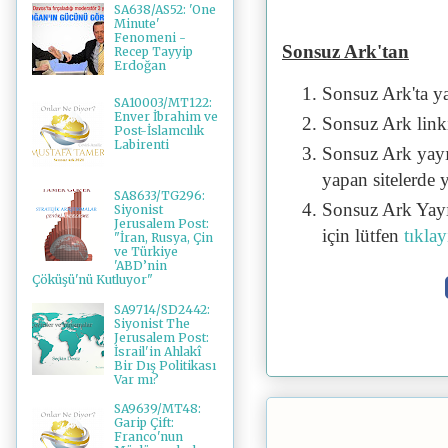
SA638/AS52: 'One
Minute'
Fenomeni -
Sonsuz Ark'tan
Recep Tayyip
Erdoğan
Sonsuz Ark'ta y
SA10003/MT122:
Enver İbrahim ve
Sonsuz Ark linki 
Post-İslamcılık
Labirenti
Sonsuz Ark yayı
yapan sitelerde 
SA8633/TG296:
Sonsuz Ark Yayı
Siyonist
Jerusalem Post:
için lütfen
tıklay
"İran, Rusya, Çin
ve Türkiye
'ABD’nin
Çöküşü'nü Kutluyor"
SA9714/SD2442:
Siyonist The
Jerusalem Post:
İsrail'in Ahlakî
Bir Dış Politikası
Var mı?
SA9639/MT48:
Garip Çift:
Franco'nun