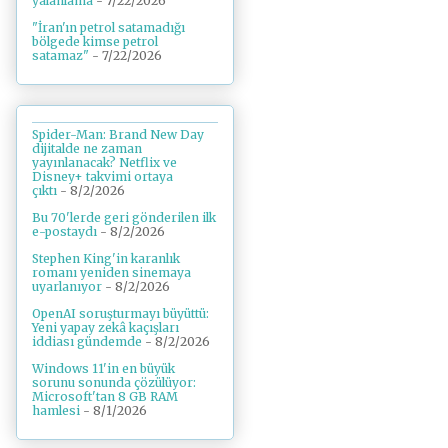
yalanlama
- 7/22/2026
"İran'ın petrol satamadığı
bölgede kimse petrol
satamaz"
- 7/22/2026
Spider-Man: Brand New Day
dijitalde ne zaman
yayınlanacak? Netflix ve
Disney+ takvimi ortaya
çıktı
- 8/2/2026
Bu 70'lerde geri gönderilen ilk
e-postaydı
- 8/2/2026
Stephen King'in karanlık
romanı yeniden sinemaya
uyarlanıyor
- 8/2/2026
OpenAI soruşturmayı büyüttü:
Yeni yapay zekâ kaçışları
iddiası gündemde
- 8/2/2026
Windows 11'in en büyük
sorunu sonunda çözülüyor:
Microsoft'tan 8 GB RAM
hamlesi
- 8/1/2026