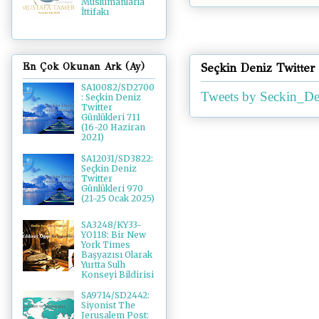
Müslümanlarla
İttifakı
Seçkin Deniz Twitter
En Çok Okunan Ark (Ay)
SA10082/SD2700
Tweets by Seckin_De
: Seçkin Deniz
Twitter
Günlükleri 711
(16-20 Haziran
2021)
SA12031/SD3822:
Seçkin Deniz
Twitter
Günlükleri 970
(21-25 Ocak 2025)
SA3248/KY33-
YO118: Bir New
York Times
Başyazısı Olarak
Yurtta Sulh
Konseyi Bildirisi
SA9714/SD2442:
Siyonist The
Jerusalem Post: