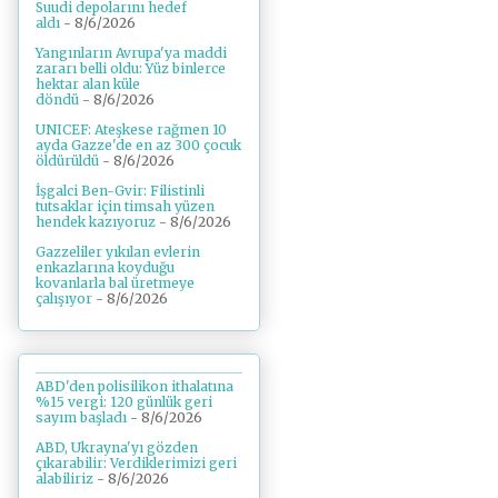
Suudi depolarını hedef
aldı
- 8/6/2026
Yangınların Avrupa'ya maddi
zararı belli oldu: Yüz binlerce
hektar alan küle
döndü
- 8/6/2026
UNICEF: Ateşkese rağmen 10
ayda Gazze'de en az 300 çocuk
öldürüldü
- 8/6/2026
İşgalci Ben-Gvir: Filistinli
tutsaklar için timsah yüzen
hendek kazıyoruz
- 8/6/2026
Gazzeliler yıkılan evlerin
enkazlarına koyduğu
kovanlarla bal üretmeye
çalışıyor
- 8/6/2026
ABD'den polisilikon ithalatına
%15 vergi: 120 günlük geri
sayım başladı
- 8/6/2026
ABD, Ukrayna'yı gözden
çıkarabilir: Verdiklerimizi geri
alabiliriz
- 8/6/2026