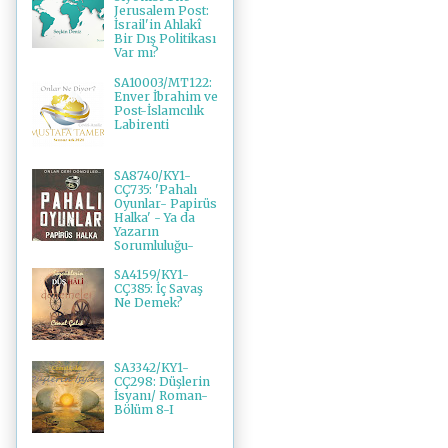
Jerusalem Post:
İsrail'in Ahlakî
Bir Dış Politikası
Var mı?
SA10003/MT122:
Enver İbrahim ve
Post-İslamcılık
Labirenti
SA8740/KY1-
CÇ735: 'Pahalı
Oyunlar- Papirüs
Halka' - Ya da
Yazarın
Sorumluluğu-
SA4159/KY1-
CÇ385: İç Savaş
Ne Demek?
SA3342/KY1-
CÇ298: Düşlerin
İsyanı/ Roman-
Bölüm 8-I