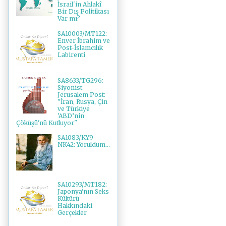
İsrail'in Ahlakî
Bir Dış Politikası
Var mı?
SA10003/MT122:
Enver İbrahim ve
Post-İslamcılık
Labirenti
SA8633/TG296:
Siyonist
Jerusalem Post:
"İran, Rusya, Çin
ve Türkiye
'ABD’nin
Çöküşü'nü Kutluyor"
SA1083/KY9-
NK42: Yoruldum...
SA10293/MT182:
Japonya'nın Seks
Kültürü
Hakkındaki
Gerçekler