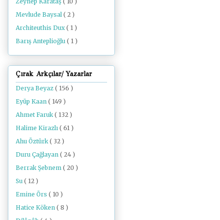
Zeynep Karataş
( 10 )
Mevlude Baysal
( 2 )
Architeuthis Dux
( 1 )
Barış Anteplioğlu
( 1 )
Çırak Arkçılar/ Yazarlar
Derya Beyaz
( 156 )
Eyüp Kaan
( 149 )
Ahmet Faruk
( 132 )
Halime Kirazlı
( 61 )
Ahu Öztürk
( 32 )
Duru Çağlayan
( 24 )
Berrak Şebnem
( 20 )
Su
( 12 )
Emine Örs
( 10 )
Hatice Köken
( 8 )