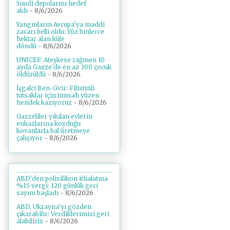
Suudi depolarını hedef
aldı
- 8/6/2026
Yangınların Avrupa'ya maddi
zararı belli oldu: Yüz binlerce
hektar alan küle
döndü
- 8/6/2026
UNICEF: Ateşkese rağmen 10
ayda Gazze'de en az 300 çocuk
öldürüldü
- 8/6/2026
İşgalci Ben-Gvir: Filistinli
tutsaklar için timsah yüzen
hendek kazıyoruz
- 8/6/2026
Gazzeliler yıkılan evlerin
enkazlarına koyduğu
kovanlarla bal üretmeye
çalışıyor
- 8/6/2026
ABD'den polisilikon ithalatına
%15 vergi: 120 günlük geri
sayım başladı
- 8/6/2026
ABD, Ukrayna'yı gözden
çıkarabilir: Verdiklerimizi geri
alabiliriz
- 8/6/2026