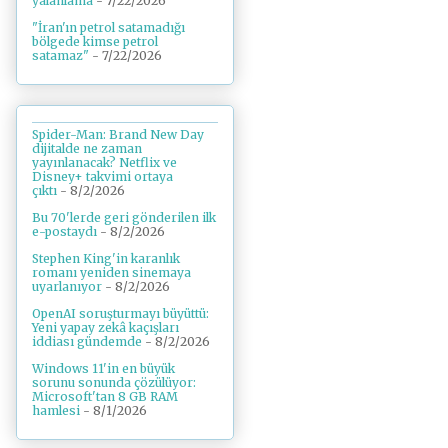
yalanlama
- 7/22/2026
"İran'ın petrol satamadığı
bölgede kimse petrol
satamaz"
- 7/22/2026
Spider-Man: Brand New Day
dijitalde ne zaman
yayınlanacak? Netflix ve
Disney+ takvimi ortaya
çıktı
- 8/2/2026
Bu 70'lerde geri gönderilen ilk
e-postaydı
- 8/2/2026
Stephen King'in karanlık
romanı yeniden sinemaya
uyarlanıyor
- 8/2/2026
OpenAI soruşturmayı büyüttü:
Yeni yapay zekâ kaçışları
iddiası gündemde
- 8/2/2026
Windows 11'in en büyük
sorunu sonunda çözülüyor:
Microsoft'tan 8 GB RAM
hamlesi
- 8/1/2026