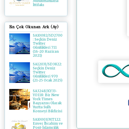
Müslümanlarla
İttifakı
En Çok Okunan Ark (Ay)
SA10082/SD2700
: Seçkin Deniz
Twitter
Günlükleri 711
(16-20 Haziran
2021)
SA12031/SD3822:
Seçkin Deniz
Twitter
Günlükleri 970
(21-25 Ocak 2025)
SA3248/KY33-
YO118: Bir New
York Times
Başyazısı Olarak
Yurtta Sulh
Konseyi Bildirisi
SA10003/MT122:
Enver İbrahim ve
Post-İslamcılık