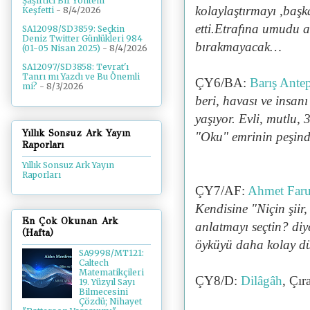
Şaşırtıcı Bir Yöntem
kolaylaştırmayı ,başk
Keşfetti
- 8/4/2026
etti.Etrafına umudu a
SA12098/SD3859: Seçkin
Deniz Twitter Günlükleri 984
bırakmayacak…
(01-05 Nisan 2025)
- 8/4/2026
SA12097/SD3858: Tevrat'ı
Tanrı mı Yazdı ve Bu Önemli
ÇY6/BA:
Barış Ante
mi?
- 8/3/2026
beri, havası ve insan
yaşıyor. Evli, mutlu, 
Yıllık Sonsuz Ark Yayın
"Oku" emrinin peşinde
Raporları
Yıllık Sonsuz Ark Yayın
Raporları
ÇY7/AF:
Ahmet Far
Kendisine "N
için şii
En Çok Okunan Ark
anlatmayı seçtin? di
(Hafta)
öyküyü daha kolay dü
SA9998/MT121:
Caltech
Matematikçileri
ÇY8/D:
Dilâgâh
, Çır
19. Yüzyıl Sayı
Bilmecesini
Çözdü; Nihayet