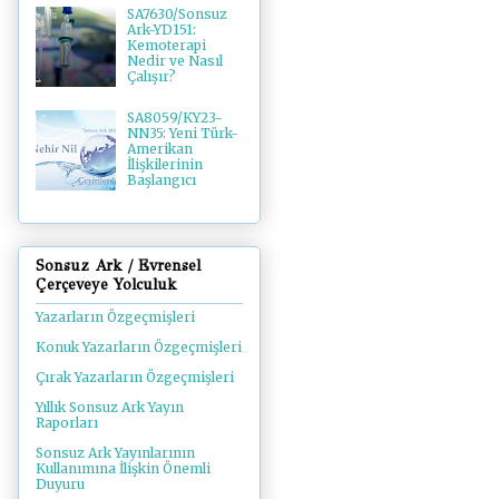
SA7630/Sonsuz
Ark-YD151:
Kemoterapi
Nedir ve Nasıl
Çalışır?
SA8059/KY23-
NN35: Yeni Türk-
Amerikan
İlişkilerinin
Başlangıcı
Sonsuz Ark / Evrensel
Çerçeveye Yolculuk
Yazarların Özgeçmişleri
Konuk Yazarların Özgeçmişleri
Çırak Yazarların Özgeçmişleri
Yıllık Sonsuz Ark Yayın
Raporları
Sonsuz Ark Yayınlarının
Kullanımına İlişkin Önemli
Duyuru