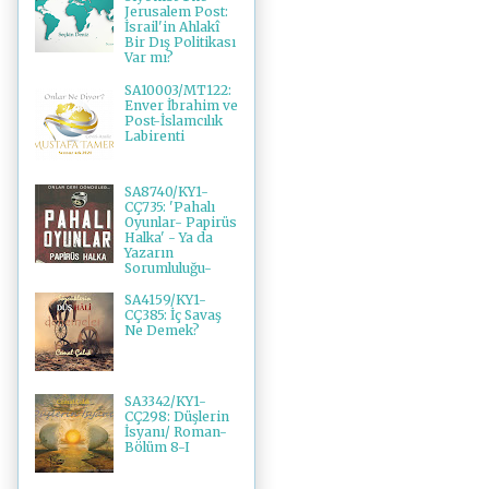
Jerusalem Post:
İsrail'in Ahlakî
Bir Dış Politikası
Var mı?
SA10003/MT122:
Enver İbrahim ve
Post-İslamcılık
Labirenti
SA8740/KY1-
CÇ735: 'Pahalı
Oyunlar- Papirüs
Halka' - Ya da
Yazarın
Sorumluluğu-
SA4159/KY1-
CÇ385: İç Savaş
Ne Demek?
SA3342/KY1-
CÇ298: Düşlerin
İsyanı/ Roman-
Bölüm 8-I