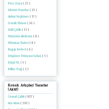
Piro Zaza
( 27 )
Ahmet Haydar
( 25 )
Aykut Seçkiner
( 17 )
Irmak Elmas
( 16 )
Adil Çelik
( 13 )
Mustafa Akdeniz
( 8 )
Mümtaz Bahri
( 8 )
Ragıp Kefeci
( 6 )
Düşünce Dünyası'ndan
( 5 )
Kâşif M.
( 5 )
Billur Dağ
( 2 )
Konuk Arkçılar/ Yazarlar
(Aktif)
Cemal Çalık
( 817 )
Ata Atun
( 530 )