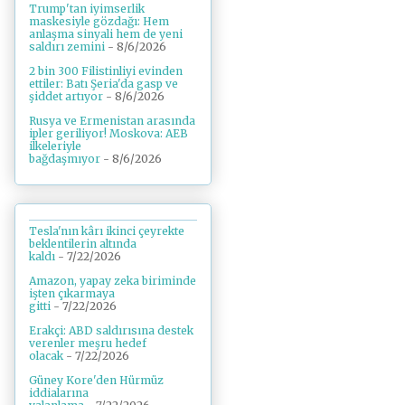
Trump'tan iyimserlik
maskesiyle gözdağı: Hem
anlaşma sinyali hem de yeni
saldırı zemini
- 8/6/2026
2 bin 300 Filistinliyi evinden
ettiler: Batı Şeria'da gasp ve
şiddet artıyor
- 8/6/2026
Rusya ve Ermenistan arasında
ipler geriliyor! Moskova: AEB
ilkeleriyle
bağdaşmıyor
- 8/6/2026
Tesla'nın kârı ikinci çeyrekte
beklentilerin altında
kaldı
- 7/22/2026
Amazon, yapay zeka biriminde
işten çıkarmaya
gitti
- 7/22/2026
Erakçi: ABD saldırısına destek
verenler meşru hedef
olacak
- 7/22/2026
Güney Kore'den Hürmüz
iddialarına