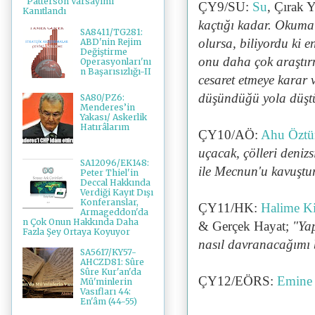
"Patterson Varsayımı"
ÇY9/SU:
Su
, Çırak 
Kanıtlandı
kaçtığı kadar. Okuma
SA8411/TG281:
olursa, biliyordu ki e
ABD'nin Rejim
Değiştirme
onu daha çok araştır
Operasyonları'nı
n Başarısızlığı-II
cesaret etmeye karar 
düşündüğü yola düşt
SA80/PZ6:
Menderes’in
Yakası/ Askerlik
Hatırâlarım
ÇY10/AÖ:
Ahu Öztü
uçacak, çölleri deniz
SA12096/EK148:
ile Mecnun'u kavuştu
Peter Thiel'in
Deccal Hakkında
Verdiği Kayıt Dışı
Konferanslar,
ÇY11/HK:
Halime Ki
Armageddon'da
n Çok Onun Hakkında Daha
& Gerçek Hayat;
"
Ya
Fazla Şey Ortaya Koyuyor
nasıl davranacağımı b
SA5617/KY57-
AHCZD81: Sûre
Sûre Kur'an'da
ÇY12/EÖRS:
Emine
Mü'minlerin
Vasıfları 44:
En'âm (44-55)