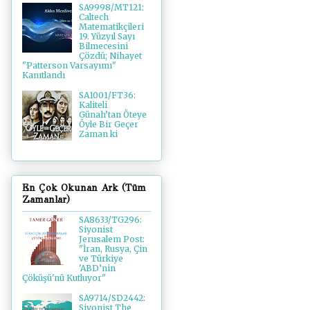
SA9998/MT121:
Caltech
Matematikçileri
19. Yüzyıl Sayı
Bilmecesini
Çözdü; Nihayet
"Patterson Varsayımı"
Kanıtlandı
SA1001/FT36:
Kaliteli
Günah’tan Öteye
Öyle Bir Geçer
Zaman ki
En Çok Okunan Ark (Tüm
Zamanlar)
SA8633/TG296:
Siyonist
Jerusalem Post:
"İran, Rusya, Çin
ve Türkiye
'ABD’nin
Çöküşü'nü Kutluyor"
SA9714/SD2442:
Siyonist The