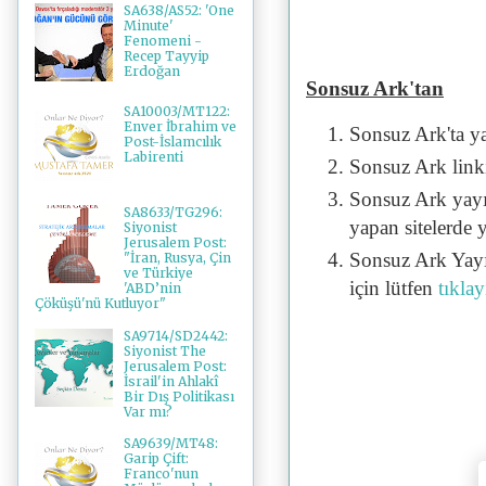
SA638/AS52: 'One
Minute'
Fenomeni -
Recep Tayyip
Erdoğan
Sonsuz Ark'tan
SA10003/MT122:
Enver İbrahim ve
Sonsuz Ark'ta y
Post-İslamcılık
Labirenti
Sonsuz Ark linki 
Sonsuz Ark yayı
SA8633/TG296:
yapan sitelerde 
Siyonist
Jerusalem Post:
Sonsuz Ark Yayı
"İran, Rusya, Çin
ve Türkiye
için lütfen
tıklay
'ABD’nin
Çöküşü'nü Kutluyor"
SA9714/SD2442:
Siyonist The
Jerusalem Post:
İsrail'in Ahlakî
Bir Dış Politikası
Var mı?
SA9639/MT48:
Garip Çift:
Franco'nun