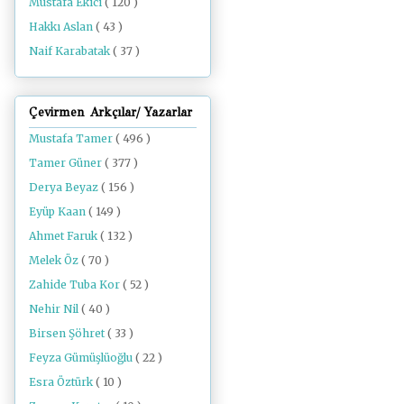
Mustafa Ekici
( 120 )
Hakkı Aslan
( 43 )
Naif Karabatak
( 37 )
Çevirmen Arkçılar/ Yazarlar
Mustafa Tamer
( 496 )
Tamer Güner
( 377 )
Derya Beyaz
( 156 )
Eyüp Kaan
( 149 )
Ahmet Faruk
( 132 )
Melek Öz
( 70 )
Zahide Tuba Kor
( 52 )
Nehir Nil
( 40 )
Birsen Şöhret
( 33 )
Feyza Gümüşlüoğlu
( 22 )
Esra Öztürk
( 10 )