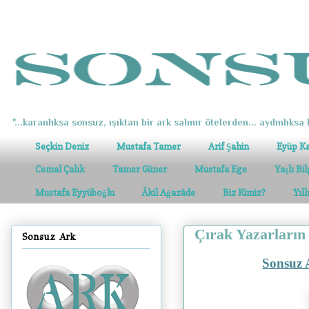
"...karanlıksa sonsuz, ışıktan bir ark salınır ötelerden... aydınlıksa k
Seçkin Deniz
Mustafa Tamer
Arif Şahin
Eyüp K
Cemal Çalık
Tamer Güner
Mustafa Ege
Yaşlı Bi
Mustafa Eyyüboğlu
Âkil Ağazâde
Biz Kimiz?
Yıl
Çırak Yazarların
Sonsuz Ark
Sonsuz 