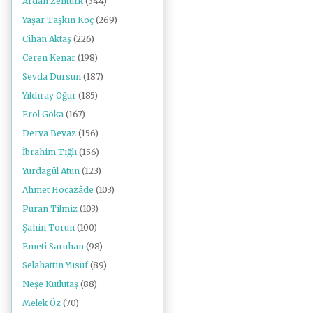
Ardan Zentürk
(344)
Yaşar Taşkın Koç
(269)
Cihan Aktaş
(226)
Ceren Kenar
(198)
Sevda Dursun
(187)
Yıldıray Oğur
(185)
Erol Göka
(167)
Derya Beyaz
(156)
İbrahim Tığlı
(156)
Yurdagül Atun
(123)
Ahmet Hocazâde
(103)
Puran Tilmiz
(103)
Şahin Torun
(100)
Emeti Saruhan
(98)
Selahattin Yusuf
(89)
Neşe Kutlutaş
(88)
Melek Öz
(70)