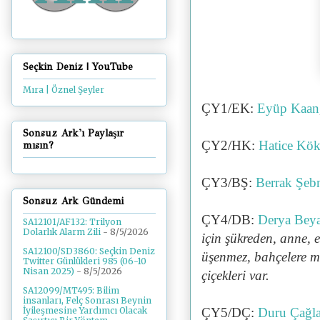
Seçkin Deniz | YouTube
Mıra | Öznel Şeyler
ÇY1/EK:
Eyüp Kaan
Sonsuz Ark'ı Paylaşır
ÇY2/HK:
Hatice Kö
mısın?
ÇY3/BŞ:
Berrak Şe
Sonsuz Ark Gündemi
ÇY4/DB:
Derya Bey
SA12101/AF132: Trilyon
Dolarlık Alarm Zili
- 8/5/2026
için şükreden, anne, 
SA12100/SD3860: Seçkin Deniz
üşenmez, bahçelere me
Twitter Günlükleri 985 (06-10
Nisan 2025)
- 8/5/2026
çiçekleri var.
SA12099/MT495: Bilim
insanları, Felç Sonrası Beynin
ÇY5/DÇ:
Duru Çağl
İyileşmesine Yardımcı Olacak