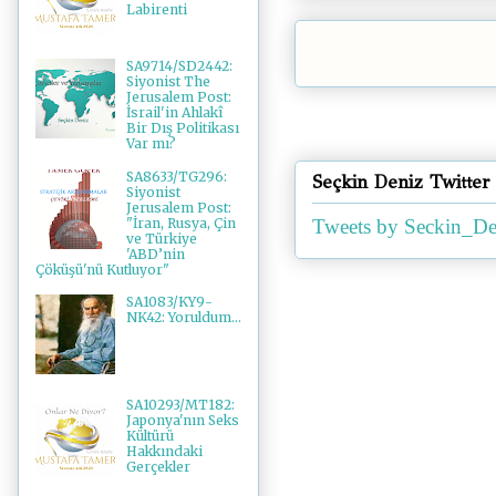
Labirenti
SA9714/SD2442:
Siyonist The
Jerusalem Post:
İsrail'in Ahlakî
Bir Dış Politikası
Var mı?
SA8633/TG296:
Seçkin Deniz Twitter
Siyonist
Jerusalem Post:
"İran, Rusya, Çin
Tweets by Seckin_De
ve Türkiye
'ABD’nin
Çöküşü'nü Kutluyor"
SA1083/KY9-
NK42: Yoruldum...
SA10293/MT182:
Japonya'nın Seks
Kültürü
Hakkındaki
Gerçekler