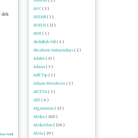
Sistemi
( 2 )
AOC
( 1 )
e dek
ASEAN
( 1 )
AUKUS
( 11 )
AYM
( 1 )
Abdullah Gül
( 4 )
Abraham Anlaşmaları
( 2 )
Adalet
( 15 )
Adana
( 5 )
Adlî Tıp
( 1 )
Adnan Menderes
( 1 )
AfCFTA
( 3 )
AfD
( 6 )
Afganistan
( 47 )
Afrika
( 260 )
Afrika'dan
( 156 )
Afrin
( 29 )
lüm-Vadi
]