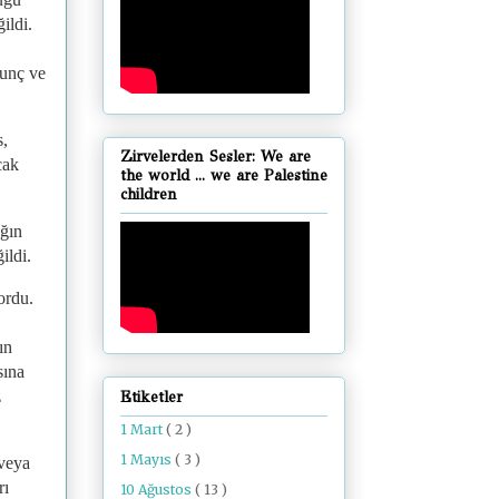
ildi.
kunç ve
s,
Zirvelerden Sesler: We are
cak
the world ... we are Palestine
children
ığın
ildi.
ordu.
ın
sına
z
Etiketler
1 Mart
( 2 )
1 Mayıs
( 3 )
 veya
rı
10 Ağustos
( 13 )