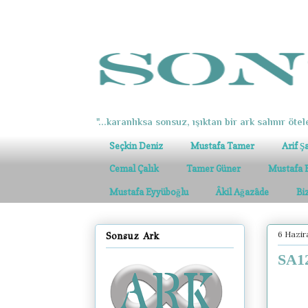
"...karanlıksa sonsuz, ışıktan bir ark salınır ötel
Seçkin Deniz
Mustafa Tamer
Arif Ş
Cemal Çalık
Tamer Güner
Mustafa 
Mustafa Eyyüboğlu
Âkil Ağazâde
Bi
6 Hazir
Sonsuz Ark
SA12