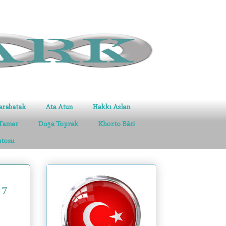
arabatak
Ata Atun
Hakkı Aslan
Tamer
Doğa Toprak
Khorto Bâri
stosu
 7