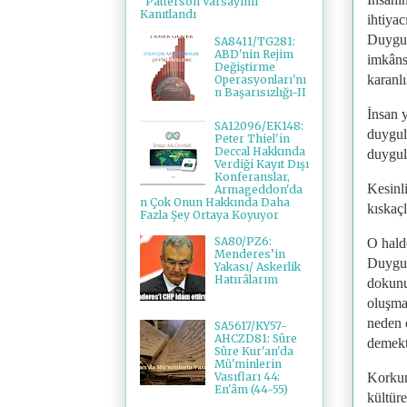
"Patterson Varsayımı"
Kanıtlandı
ihtiyac
Duygul
SA8411/TG281:
ABD'nin Rejim
imkâns
Değiştirme
karanl
Operasyonları'nı
n Başarısızlığı-II
İnsan 
SA12096/EK148:
duygul
Peter Thiel'in
Deccal Hakkında
duygula
Verdiği Kayıt Dışı
Konferanslar,
Kesinl
Armageddon'da
n Çok Onun Hakkında Daha
kıskaç
Fazla Şey Ortaya Koyuyor
SA80/PZ6:
O hald
Menderes’in
Duygul
Yakası/ Askerlik
Hatırâlarım
dokunuş
oluşma
neden 
SA5617/KY57-
AHCZD81: Sûre
demekt
Sûre Kur'an'da
Mü'minlerin
Korkun
Vasıfları 44:
En'âm (44-55)
kültüre