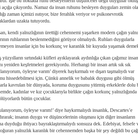
lirdi. İşte bu noktada ruhu besleyenlerin düşünceler değil duygular oldu
i açığa çıkıyordu. Namaz da insan ruhunu besleyen duyguları zemin ol
ığı zaman içimizi ısıtıyor, bize ferahlık veriyor ve psikonevrotik
lıklardan uzakta tutuyordu.
san, kendi yalnızlığının ürettiği cehennemi yaşarken modern çağın yalnı
arının ruhlarının beslenmediğini görüyor olmalıydı. Ruhları duygularla
emeyen insanlar için bu korkunç ve karanlık bir kuyuda yaşamak demek
yüzyılların sırtındaki küfleri ayıklayarak aydınlığa çıkan çağımız insan
nı yeniden keşfetmeleri gerekiyordu. Herhangi bir insan artık sık sık
lanıyorum, öyleyse varım’ diyerek haykırmalı ve dışarı taşmalıydı var
nu hissedebilmesi için. Çünkü annelik ve babalık duygusu gibi ölmüş
arla kavrulan bir dünyada, koruma duygusunu yitirmiş erkeklerle dolu 
emde, kadınlar ve kız çocuklarıyla birlikte çağın korkunç yalnızlığında
ölüyorlardı bütün çocuklar.
lanıyorum, öyleyse varım!’ diye haykırmalıydı insanlık, Descartes’e
ırarak; insanın duygu ve düşüncelerinin oluşması için diğer insanların
na duyduğu ihtiyacı bayraklaştırmalıydı sonsuza dek. Edebiyat, felsefe 
doğuran yalnızlık karanlık bir cehennemden başka bir şey değildi bu çağ