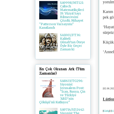
yorulm
SA9998/MT121:
Caltech
Matematikçileri
Karım 
19. Yüzyıl Sayı
pek gö
Bilmecesini
Çözdü; Nihayet
"Patterson Varsayımı"
‘Hayat
Kanıtlandı
sürpriz
SA1001/FT36:
Kaliteli
Küçük 
Günah’tan Öteye
Öyle Bir Geçer
Zaman ki
‘Annel
En Çok Okunan Ark (Tüm
Zamanlar)
SA8633/TG296:
Siyonist
Jerusalem Post:
[02.06.202
"İran, Rusya, Çin
ve Türkiye
'ABD’nin
Lütfen
Çöküşü'nü Kutluyor"
SA9714/SD2442:
[
Giriş
] [
1
Siyonist The