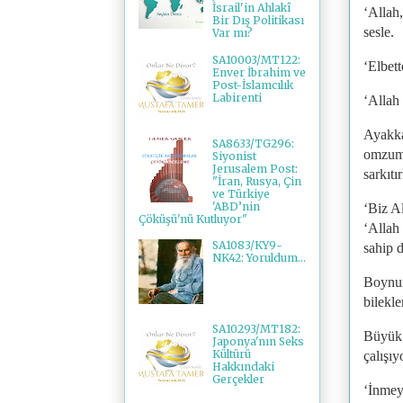
İsrail'in Ahlakî
‘Allah
Bir Dış Politikası
sesle.
Var mı?
SA10003/MT122:
‘Elbett
Enver İbrahim ve
Post-İslamcılık
Labirenti
‘Allah
Ayakka
SA8633/TG296:
omzuma
Siyonist
Jerusalem Post:
sarkıt
"İran, Rusya, Çin
ve Türkiye
'ABD’nin
‘Biz A
Çöküşü'nü Kutluyor"
‘Allah 
SA1083/KY9-
sahip 
NK42: Yoruldum...
Boynum
bilekl
SA10293/MT182:
Büyük 
Japonya'nın Seks
Kültürü
çalışıy
Hakkındaki
Gerçekler
‘İnmey