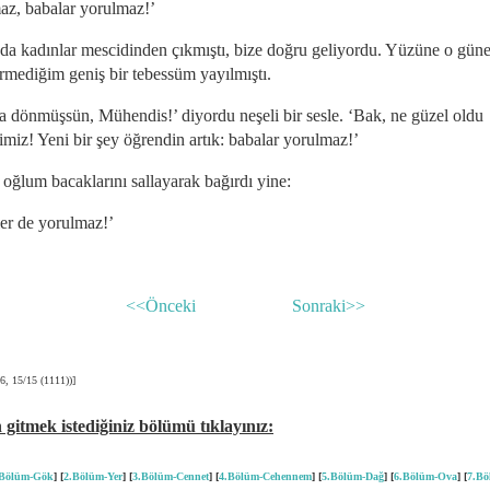
az, babalar yorulmaz!’
da kadınlar mescidinden çıkmıştı, bize doğru geliyordu. Yüzüne o gün
rmediğim geniş bir tebessüm yayılmıştı.
a dönmüşsün, Mühendis!’ diyordu neşeli bir sesle. ‘Bak, ne güzel oldu
imiz! Yeni bir şey öğrendin artık: babalar yorulmaz!’
oğlum bacaklarını sallayarak bağırdı yine:
er de yorulmaz!’
<<Önceki
Sonraki>>
6, 15/15 (1111))]
 gitmek istediğiniz bölümü tıklayınız:
.Bölüm-Gök
] [
2.Bölüm-Yer
] [
3.Bölüm-Cennet
]
[
4.Bölüm-Cehennem
]
[
5.Bölüm-Dağ
]
[
6.Bölüm-Ova
]
[
7.Bö