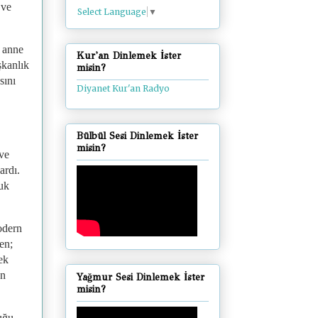
 ve
Select Language
▼
a anne
Kur'an Dinlemek İster
şkanlık
misin?
sını
Diyanet Kur'an Radyo
Bülbül Sesi Dinlemek İster
misin?
 ve
ardı.
luk
odern
en;
ek
an
Yağmur Sesi Dinlemek İster
misin?
uğu