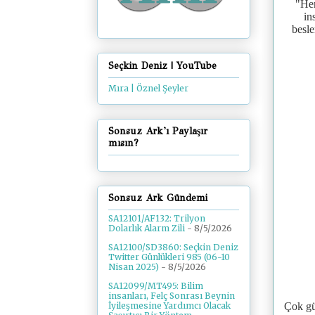
"
Her
in
besle
Seçkin Deniz | YouTube
Mıra | Öznel Şeyler
Sonsuz Ark'ı Paylaşır
mısın?
Sonsuz Ark Gündemi
SA12101/AF132: Trilyon
Dolarlık Alarm Zili
- 8/5/2026
SA12100/SD3860: Seçkin Deniz
Twitter Günlükleri 985 (06-10
Nisan 2025)
- 8/5/2026
SA12099/MT495: Bilim
insanları, Felç Sonrası Beynin
Çok gü
İyileşmesine Yardımcı Olacak