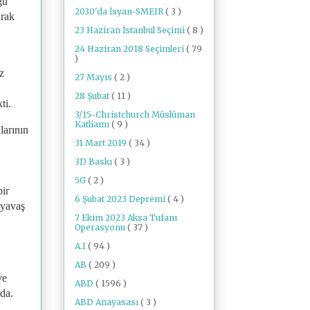
ğu
2030'da İsyan-SMEIR
( 3 )
arak
23 Haziran İstanbul Seçimi
( 8 )
24 Haziran 2018 Seçimleri
( 79
)
z
27 Mayıs
( 2 )
28 Şubat
( 11 )
ti.
3/15-Christchurch Müslüman
Katliamı
( 9 )
larının
31 Mart 2019
( 34 )
3D Baskı
( 3 )
5G
( 2 )
bir
6 Şubat 2023 Depremi
( 4 )
 yavaş
7 Ekim 2023 Aksa Tufanı
Operasyonu
( 37 )
A.I
( 94 )
AB
( 209 )
ve
ABD
( 1596 )
da.
ABD Anayasası
( 3 )