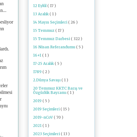
an
12 Eylül
( 17 )
n...
13 Aralık
( 1 )
esliyor
14 Mayıs Seçimleri
( 26 )
rın
15 Temmuz
( 17 )
15 Temmuz Darbesi
( 322 )
16 Nisan Referandumu
( 5 )
ardı.
16+1
( 1 )
az
17-25 Aralık
( 5 )
arım
1789
( 2 )
2.Dünya Savaşı
( 1 )
eler
20 Temmuz KKTC Barış ve
bilmesi
Özgürlük Bayramı
( 1 )
r
2019
( 5 )
 aynı
2019 Seçimleri
( 15 )
2019-nCoV
( 70 )
2021
( 1 )
2023 Seçimleri
( 13 )