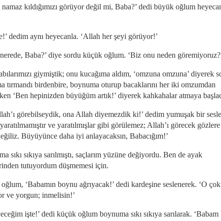
, namaz kıldığımızı görüyor değil mi, Baba?’ dedi büyük oğlum heyecan
e!’ dedim aynı heyecanla. ‘Allah her şeyi görüyor!’
 nerede, Baba?’ diye sordu küçük oğlum. ‘Biz onu neden göremiyoruz?
bılarımızı giymiştik; onu kucağıma aldım, ‘omzuna omzuna’ diyerek s
 tırmandı birdenbire, boynuma oturup bacaklarını her iki omzumdan
ırken ‘Ben hepinizden büyüğüm artık!’ diyerek kahkahalar atmaya başlad
llah’ı görebilseydik, ona Allah diyemezdik ki!’ dedim yumuşak bir sesle
yaratılmamıştır ve yaratılmışlar gibi görülemez; Allah’ı görecek gözlere
değiliz. Büyüyünce daha iyi anlayacaksın, Babacığım!’
a sıkı sıkıya sarılmıştı, saçlarım yüzüne değiyordu. Ben de ayak
erinden tutuyordum düşmemesi için.
oğlum, ‘Babamın boynu ağrıyacak!’ dedi kardeşine seslenerek. ‘O çok
or ve yorgun; inmelisin!’
eceğim işte!’ dedi küçük oğlum boynuma sıkı sıkıya sarılarak. ‘Babam 