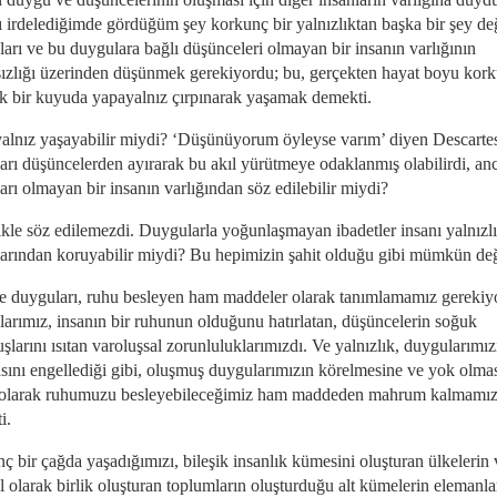
ı irdelediğimde gördüğüm şey korkunç bir yalnızlıktan başka bir şey değ
arı ve bu duygulara bağlı düşünceleri olmayan bir insanın varlığının
ızlığı üzerinden düşünmek gerekiyordu; bu, gerçekten hayat boyu kor
ık bir kuyuda yapayalnız çırpınarak yaşamak demekti.
yalnız yaşayabilir miydi? ‘Düşünüyorum öyleyse varım’ diyen Descarte
arı düşüncelerden ayırarak bu akıl yürütmeye odaklanmış olabilirdi, an
rı olmayan bir insanın varlığından söz edilebilir miydi?
ikle söz edilemezdi. Duygularla yoğunlaşmayan ibadetler insanı yalnızl
larından koruyabilir miydi? Bu hepimizin şahit olduğu gibi mümkün değ
e duyguları, ruhu besleyen ham maddeler olarak tanımlamamız gerekiy
arımız, insanın bir ruhunun olduğunu hatırlatan, düşüncelerin soğuk
larını ısıtan varoluşsal zorunluluklarımızdı. Ve yalnızlık, duygularımız
sını engellediği gibi, oluşmuş duygularımızın körelmesine ve yok olma
olarak ruhumuzu besleyebileceğimiz ham maddeden mahrum kalmamı
i.
ç bir çağda yaşadığımızı, bileşik insanlık kümesini oluşturan ülkelerin
l olarak birlik oluşturan toplumların oluşturduğu alt kümelerin elemanla