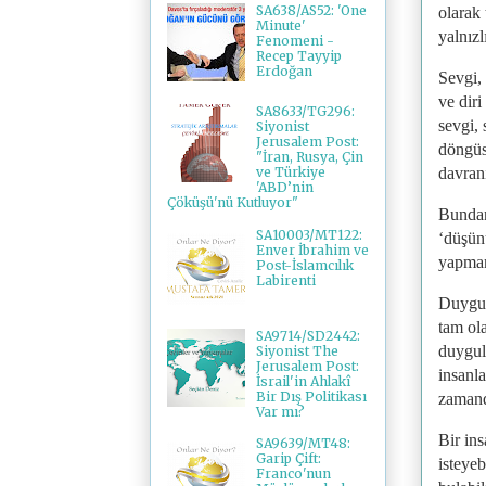
SA638/AS52: 'One
olarak 
Minute'
yalnız
Fenomeni -
Recep Tayyip
Erdoğan
Sevgi, 
ve diri
SA8633/TG296:
sevgi,
Siyonist
Jerusalem Post:
döngüse
"İran, Rusya, Çin
davran
ve Türkiye
'ABD’nin
Çöküşü'nü Kutluyor"
Bundan
SA10003/MT122:
‘düşün
Enver İbrahim ve
yapmam
Post-İslamcılık
Labirenti
Duygul
tam ola
SA9714/SD2442:
duygul
Siyonist The
Jerusalem Post:
insanla
İsrail'in Ahlakî
Bir Dış Politikası
zamand
Var mı?
Bir ins
SA9639/MT48:
Garip Çift:
isteyeb
Franco'nun