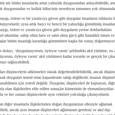
tek tek bütün insanlarda artan yalnızlık duygusundan anlayabilirdik; art
lık duygusundan ve kulluk bilincinin neredeyse tamamen yok olmasında
saygı, özlem ve bir yaratıcıya güven gibi duygular insanların ruhlarını b
 tutuyorlardı; oysa artık hazcı ve bencil bir yalnızlığa gömülmüş insanla
 saygı, özlem ve yaratıcıya güven gibi duyguların yerine doldurdukları
l takıntılar, sahip olma hırsı ve satın alma gücü gibi hastalıklı tutum ve
ışlar bütün insanlığı karanlığa gömmekten başka bir sonuç doğurmuyorl
 dolayı, ‘duygulanıyorum, öyleyse varım’ şeklindeki akıl yürütme, en 
üyorum, öyleyse varım’ akıl yürütmesi kadar zorunlu ve gerçek bir çık
ızı sağlayabilirdi.
arı düşüncelerin altkümeleri olarak değerlendirilebilirdik, ancak düşünc
rak duyguları temsil etme kapasitesine sahip değillerdi; insanın düşüne
anabilmesi için yeterli değildi. Duygular, düşünceleri de kapsayan, diğe
rla olan ilişkilerden elde edilen sonuçlar kümesinin de elemanlarıydılar
a ve her zaman düşüncelerle aynı vektörel yolculuğa çıkmıyorlardı.
an diğer insanlarla ilişkilerinden doğan duygularının etkisiyle ağlamak
ilirdi, ancak aynı insanın düşünceleri ağlamasını gereksiz ve akıl dışı