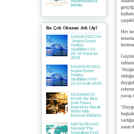
bulabi
Müslümanlarla
İttifakı
gerçeğ
kulland
çarpık
En Çok Okunan Ark (Ay)
Her in
SA10082/SD2700
insanl
: Seçkin Deniz
beslen
Twitter
Günlükleri 711
(16-20 Haziran
Geçmiş 
2021)
ruhları
SA12031/SD3822:
‘duygu
Seçkin Deniz
Twitter
olduğu
Günlükleri 970
duygul
(21-25 Ocak 2025)
cehenn
SA3248/KY33-
yavaş 
YO118: Bir New
York Times
‘Duygu
Başyazısı Olarak
Yurtta Sulh
başkald
Konseyi Bildirisi
varlığı
SA9714/SD2442:
sanat 
Siyonist The
Jerusalem Post: