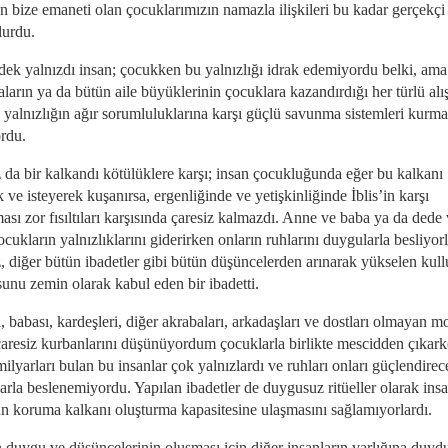
n bize emaneti olan çocuklarımızın namazla ilişkileri bu kadar gerçekçi
lurdu.
dek yalnızdı insan; çocukken bu yalnızlığı idrak edemiyordu belki, am
ların ya da bütün aile büyüklerinin çocuklara kazandırdığı her türlü alı
 yalnızlığın ağır sorumluluklarına karşı güçlü savunma sistemleri kurma
ordu.
da bir kalkandı kötülüklere karşı; insan çocukluğunda eğer bu kalkanı
 ve isteyerek kuşanırsa, ergenliğinde ve yetişkinliğinde İblis’in karşı
sı zor fısıltıları karşısında çaresiz kalmazdı. Anne ve baba ya da dede
cukların yalnızlıklarını giderirken onların ruhlarını duygularla besliyorl
 diğer bütün ibadetler gibi bütün düşüncelerden arınarak yükselen kul
unu zemin olarak kabul eden bir ibadetti.
 babası, kardeşleri, diğer akrabaları, arkadaşları ve dostları olmayan m
çaresiz kurbanlarını düşünüyordum çocuklarla birlikte mescidden çıkark
milyarları bulan bu insanlar çok yalnızlardı ve ruhları onları güçlendirec
arla beslenemiyordu. Yapılan ibadetler de duygusuz ritüeller olarak ins
n koruma kalkanı oluşturma kapasitesine ulaşmasını sağlamıyorlardı.
n duygu ve düşüncelerinin oluşması için diğer insanların varlığına duyd