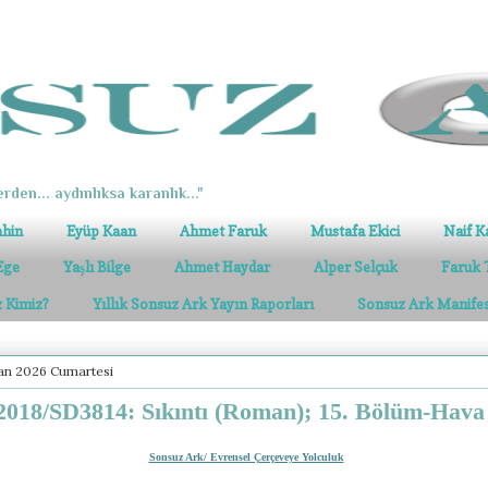
erden... aydınlıksa karanlık..."
ahin
Eyüp Kaan
Ahmet Faruk
Mustafa Ekici
Naif K
Ege
Yaşlı Bilge
Ahmet Haydar
Alper Selçuk
Faruk 
z Kimiz?
Yıllık Sonsuz Ark Yayın Raporları
Sonsuz Ark Manife
an 2026 Cumartesi
018/SD3814: Sıkıntı (Roman); 15. Bölüm-Hava
Sonsuz Ark/ Evrensel Çerçeveye Yolculuk