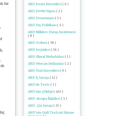
lı bir
ABD Deniz Kuvvetleri
( 6 )
ABD Devlet Yapısı
( 2 )
ABD Donanması
( 5 )
ABD Dış Politikası
( 4 )
’
ABD Nükleer Duruş İncelemesi
( 8 )
ol
ABD Ordusu
( 38 )
ABD Seçimleri
( 16 )
ı.
ABD Ulusal Muhafızları
( 1 )
.
ABD Veteran İntiharları
( 2 )
 de
ABD Özel Kuvvetleri
( 9 )
ABD İç Savaşı
( 12 )
ABD'de Terör
( 1 )
ABD'nin Çöküşü
( 263 )
ABD-Avrupa İlişkileri
( 5 )
ABD-Çin Savaşı
( 25 )
hiç
ABD’nin Gizli Terörist İzleme