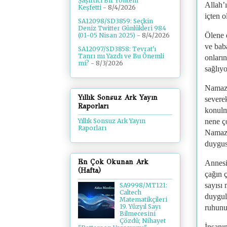
Şaşırtıcı Bir Yöntem
Allah’ı
Keşfetti
- 8/4/2026
içten o
SA12098/SD3859: Seçkin
Deniz Twitter Günlükleri 984
Ölene 
(01-05 Nisan 2025)
- 8/4/2026
ve baba
SA12097/SD3858: Tevrat'ı
Tanrı mı Yazdı ve Bu Önemli
onların
mi?
- 8/3/2026
sağlıy
Namaz 
Yıllık Sonsuz Ark Yayın
severek
Raporları
konulma
Yıllık Sonsuz Ark Yayın
nene ço
Raporları
Namaz,
duygus
En Çok Okunan Ark
Annesi,
(Hafta)
çağın 
sayısı 
SA9998/MT121:
Caltech
duygul
Matematikçileri
19. Yüzyıl Sayı
ruhunu
Bilmecesini
Çözdü; Nihayet
İnsanı