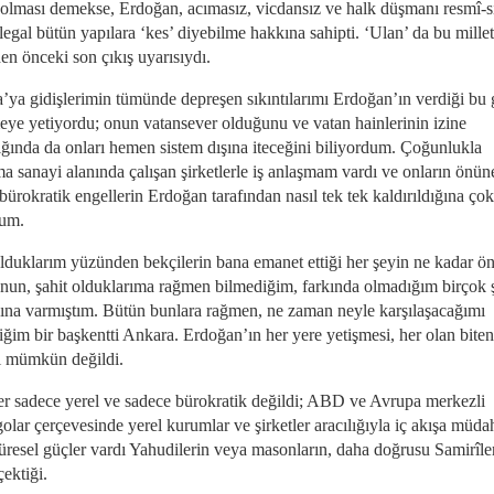
r olması demekse, Erdoğan, acımasız, vicdansız ve halk düşmanı resmî-si
llegal bütün yapılara ‘kes’ diyebilme hakkına sahipti. ‘Ulan’ da bu millet
en önceki son çıkış uyarısıydı.
’ya gidişlerimin tümünde depreşen sıkıntılarımı Erdoğan’ın verdiği bu
eye yetiyordu; onun vatansever olduğunu ve vatan hainlerinin izine
dığında da onları hemen sistem dışına iteceğini biliyordum. Çoğunlukla
a sanayi alanında çalışan şirketlerle iş anlaşmam vardı ve onların önün
ürokratik engellerin Erdoğan tarafından nasıl tek tek kaldırıldığına çok
um.
olduklarım yüzünden bekçilerin bana emanet ettiği her şeyin ne kadar ö
nun, şahit olduklarıma rağmen bilmediğim, farkında olmadığım birçok 
kına varmıştım. Bütün bunlara rağmen, ne zaman neyle karşılaşacağımı
ğim bir başkentti Ankara. Erdoğan’ın her yere yetişmesi, her olan biten
i mümkün değildi.
er sadece yerel ve sadece bürokratik değildi; ABD ve Avrupa merkezli
lar çerçevesinde yerel kurumlar ve şirketler aracılığıyla iç akışa müda
üresel güçler vardı Yahudilerin veya masonların, daha doğrusu Samirîle
çektiği.