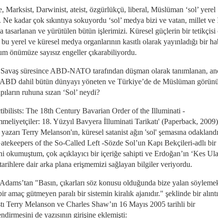
, Marksist, Darwinist, ateist, özgürlükçü, liberal, Müslüman ‘sol’ yerel
 Ne kadar çok sıkıntıya sokuyordu ‘sol’ medya bizi ve vatan, millet ve
a tasarlanan ve yürütülen bütün işlerimizi. Küresel güçlerin bir tetikçisi
 bu yerel ve küresel medya organlarının kasıtlı olarak yayınladığı bir h
um önümüze sayısız engeller çıkarabiliyordu.
Savaş süresince ABD-NATO tarafından düşman olarak tanımlanan, an
ABD dahil bütün dünyayı yöneten ve Türkiye’de de Müslüman görün
pıların ruhuna sızan ‘Sol’ neydi?
tibilists: The 18th Century Bavarian Order of the Illuminati -
eliyetçiler: 18. Yüzyıl Bavyera İlluminati Tarikatı' (Paperback, 2009)
 yazarı Terry Melanson'ın, küresel satanist ağın 'sol' şemasına odakland
atekeepers of the So-Called Left -Sözde Sol’un Kapı Bekçileri-adlı bir
ini okumuştum, çok açıklayıcı bir içeriğe sahipti ve Erdoğan’ın ‘Kes Ula
tarihlere dair arka plana erişmemizi sağlayan bilgiler veriyordu.
Adams’tan "Basın, çıkarları söz konusu olduğunda bize yalan söyleme
ir amaç gütmeyen paralı bir sistemin kiralık ajanıdır." şeklinde bir alıntı
tı Terry Melanson ve Charles Shaw’ın 16 Mayıs 2005 tarihli bir
ndirmesini de yazısının girişine eklemişti: