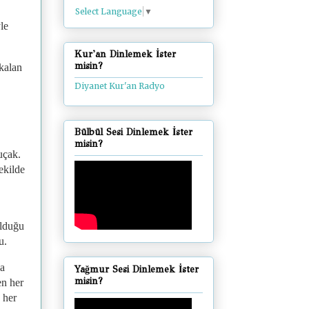
Select Language
▼
le
Kur'an Dinlemek İster
misin?
 kalan
Diyanet Kur'an Radyo
Bülbül Sesi Dinlemek İster
misin?
uçak.
ekilde
olduğu
u.
na
Yağmur Sesi Dinlemek İster
misin?
en her
 her