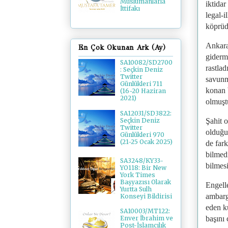
Müslümanlarla
iktida
İttifakı
legal-i
köprüd
Ankara
En Çok Okunan Ark (Ay)
giderm
SA10082/SD2700
rastla
: Seçkin Deniz
Twitter
savunm
Günlükleri 711
konan b
(16-20 Haziran
2021)
olmuşt
SA12031/SD3822:
Şahit 
Seçkin Deniz
Twitter
olduğu
Günlükleri 970
(21-25 Ocak 2025)
de far
bilmedi
SA3248/KY33-
bilmes
YO118: Bir New
York Times
Başyazısı Olarak
Engell
Yurtta Sulh
ambargo
Konseyi Bildirisi
eden k
SA10003/MT122:
başını 
Enver İbrahim ve
Post-İslamcılık