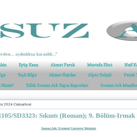
erden... aydınlıksa karanlık..."
ahin
Eyüp Kaan
Ahmet Faruk
Mustafa Ekici
Naif K
Ege
Yaşlı Bilge
Ahmet Haydar
Alper Selçuk
Faruk 
z Kimiz?
Yıllık Sonsuz Ark Yayın Raporları
Sonsuz Ark Manife
ım 2024 Cumartesi
105/SD3323: Sıkıntı (Roman); 9. Bölüm-Irmak
Sonsuz Ark/ Evrensel Çerçeveye Yolculuk