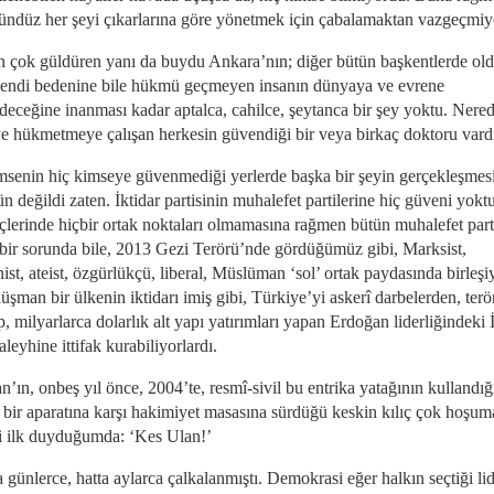
ündüz her şeyi çıkarlarına göre yönetmek için çabalamaktan vazgeçmiyo
n çok güldüren yanı da buydu Ankara’nın; diğer bütün başkentlerde ol
Kendi bedenine bile hükmü geçmeyen insanın dünyaya ve evrene
eceğine inanması kadar aptalca, cahilce, şeytanca bir şey yoktu. Nere
ye hükmetmeye çalışan herkesin güvendiği bir veya birkaç doktoru vard
msenin hiç kimseye güvenmediği yerlerde başka bir şeyin gerçekleşmes
değildi zaten. İktidar partisinin muhalefet partilerine hiç güveni yoktu
içlerinde hiçbir ortak noktaları olmamasına rağmen bütün muhalefet parti
bir sorunda bile, 2013 Gezi Terörü’nde gördüğümüz gibi, Marksist,
st, ateist, özgürlükçü, liberal, Müslüman ‘sol’ ortak paydasında birleşi
üşman bir ülkenin iktidarı imiş gibi, Türkiye’yi askerî darbelerden, ter
p, milyarlarca dolarlık alt yapı yatırımları yapan Erdoğan liderliğindeki 
 aleyhine ittifak kurabiliyorlardı.
’ın, onbeş yıl önce, 2004’te, resmî-sivil bu entrika yatağının kullandığ
lı bir aparatına karşı hakimiyet masasına sürdüğü keskin kılıç çok hoşum
ti ilk duyduğumda: ‘Kes Ulan!’
günlerce, hatta aylarca çalkalanmıştı. Demokrasi eğer halkın seçtiği li