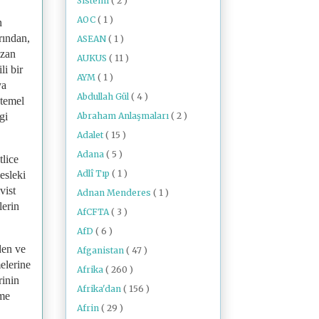
Sistemi
( 2 )
AOC
( 1 )
n
rından,
ASEAN
( 1 )
izan
AUKUS
( 11 )
li bir
AYM
( 1 )
ya
Abdullah Gül
( 4 )
 temel
Abraham Anlaşmaları
( 2 )
gi
Adalet
( 15 )
Adana
( 5 )
tlice
Adlî Tıp
( 1 )
esleki
vist
Adnan Menderes
( 1 )
lerin
AfCFTA
( 3 )
AfD
( 6 )
den ve
Afganistan
( 47 )
elerine
Afrika
( 260 )
rinin
Afrika'dan
( 156 )
rme
Afrin
( 29 )