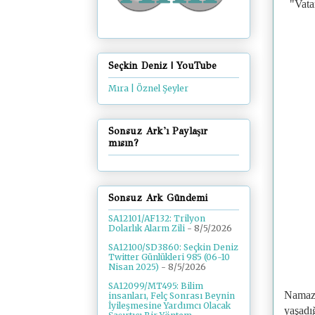
"
Vata
Seçkin Deniz | YouTube
Mıra | Öznel Şeyler
Sonsuz Ark'ı Paylaşır
mısın?
Sonsuz Ark Gündemi
SA12101/AF132: Trilyon
Dolarlık Alarm Zili
- 8/5/2026
SA12100/SD3860: Seçkin Deniz
Twitter Günlükleri 985 (06-10
Nisan 2025)
- 8/5/2026
SA12099/MT495: Bilim
Namaz 
insanları, Felç Sonrası Beynin
İyileşmesine Yardımcı Olacak
yaşadı