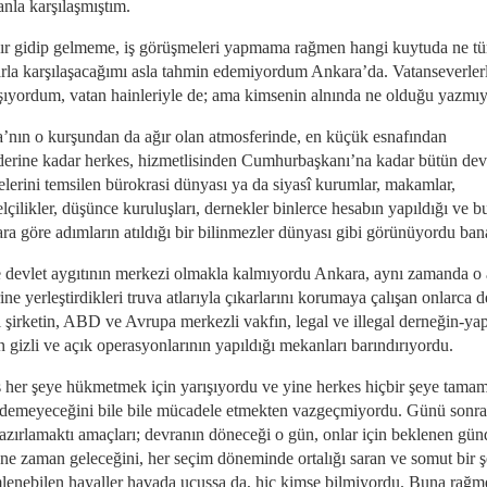
anla karşılaşmıştım.
dır gidip gelmeme, iş görüşmeleri yapmama rağmen hangi kuytuda ne tü
arla karşılaşacağımı asla tahmin edemiyordum Ankara’da. Vatanseverler
aşıyordum, vatan hainleriyle de; ama kimsenin alnında ne olduğu yazmı
’nın o kurşundan da ağır olan atmosferinde, en küçük esnafından
derine kadar herkes, hizmetlisinden Cumhurbaşkanı’na kadar bütün dev
lerini temsilen bürokrasi dünyası ya da siyasî kurumlar, makamlar,
çilikler, düşünce kuruluşları, dernekler binlerce hesabın yapıldığı ve b
ra göre adımların atıldığı bir bilinmezler dünyası gibi görünüyordu ban
 devlet aygıtının merkezi olmakla kalmıyordu Ankara, aynı zamanda o 
ine yerleştirdikleri truva atlarıyla çıkarlarını korumaya çalışan onlarca d
l şirketin, ABD ve Avrupa merkezli vakfın, legal ve illegal derneğin-yap
 gizli ve açık operasyonlarının yapıldığı mekanları barındırıyordu.
 her şeye hükmetmek için yarışıyordu ve yine herkes hiçbir şeye tama
emeyeceğini bile bile mücadele etmekten vazgeçmiyordu. Günü sonra
azırlamaktı amaçları; devranın döneceği o gün, onlar için beklenen gün
ne zaman geleceğini, her seçim döneminde ortalığı saran ve somut bir ş
lenebilen hayaller havada uçuşsa da, hiç kimse bilmiyordu. Buna rağm