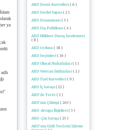
ABD Deniz Kuvvetleri
( 6 )
 İslam
ABD Devlet Yapısı
( 2 )
 olarak
ABD Donanması
( 5 )
aber ya
ABD Dış Politikası
( 4 )
ABD Nükleer Duruş İncelemesi
( 8 )
cak
ABD Ordusu
( 38 )
ümlü
ABD Seçimleri
( 16 )
ABD Ulusal Muhafızları
( 1 )
ABD Veteran İntiharları
( 2 )
 adlı
ığı
ABD Özel Kuvvetleri
( 9 )
ABD İç Savaşı
( 12 )
n!’
ABD'de Terör
( 1 )
ABD'nin Çöküşü
( 263 )
kten
ABD-Avrupa İlişkileri
( 5 )
ABD-Çin Savaşı
( 25 )
ABD’nin Gizli Terörist İzleme