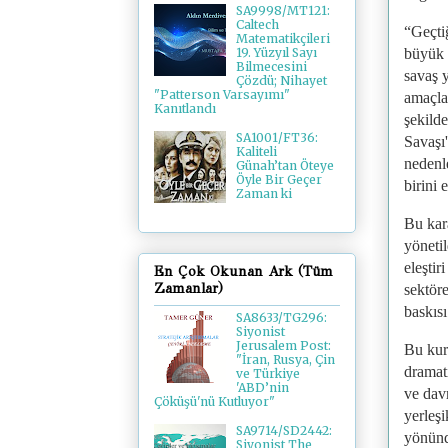
SA9998/MT121:
Caltech
“Geçti
Matematikçileri
büyük t
19. Yüzyıl Sayı
Bilmecesini
savaş y
Çözdü; Nihayet
"Patterson Varsayımı"
amaçlar
Kanıtlandı
şekilde
SA1001/FT36:
Savaşı
Kaliteli
nedenl
Günah’tan Öteye
Öyle Bir Geçer
birini 
Zaman ki
Bu kara
yönetil
eleştir
En Çok Okunan Ark (Tüm
Zamanlar)
sektöre
baskısı
SA8633/TG296:
Siyonist
Jerusalem Post:
Bu kuru
"İran, Rusya, Çin
dramat
ve Türkiye
'ABD’nin
ve davr
Çöküşü'nü Kutluyor"
yerleşi
SA9714/SD2442:
yönünd
Siyonist The