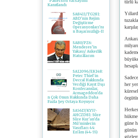
"Patterson Varsayımı"
türlü k
Kanıtlandı
Yıllar
SA8411/TG281:
ABD'nin Rejim
tuzakl
Değiştirme
karşıl
Operasyonları'nı
n Başarısızlığı-II
Ankara
SA80/PZ6:
milyar
Menderes’in
Yakası/ Askerlik
kademe
Hatırâlarım
büyükel
hesapla
SA12096/EK148:
Peter Thiel'in
Sadece
Deccal Hakkında
her yer
Verdiği Kayıt Dışı
Konferanslar,
kürese
Armageddon'da
n Çok Onun Hakkında Daha
örgütün
Fazla Şey Ortaya Koyuyor
Herkes
SA5617/KY57-
AHCZD81: Sûre
hükmed
Sûre Kur'an'da
güne h
Mü'minlerin
Vasıfları 44:
günün 
En'âm (44-55)
gözlem