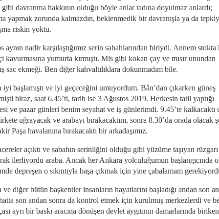
 gibi davranma hakkının olduğu böyle anlar tadına doyulmaz anlardı;
ma yapmak zorunda kalmazdın, beklenmedik bir davranışla ya da tepkiy
şma riskin yoktu.
s aynın nadir karşılaştığımız serin sabahlarından biriydi. Annem stokta
çi kavurmasına yumurta kırmıştı. Mis gibi kokan çay ve mısır unundan
ış sac ekmeği. Ben diğer kahvaltılıklara dokunmadım bile.
 iyi başlamıştı ve iyi geçeceğini umuyordum. Bân’dan çıkarken güneş
işti biraz, saat 6.45’ti, tarih ise 3 Ağustos 2019. Herkesin tatil yaptığı
esi ve pazar günleri benim seyahat ve iş günlerimdi. 9.45’te kalkacaktı 
irkete uğrayacak ve arabayı bırakacaktım, sonra 8.30’da orada olacak ş
akir Paşa havalanına bırakacaktı bir arkadaşımız.
ereler açıktı ve sabahın serinliğini olduğu gibi yüzüme taşıyan rüzgarı
rak ilerliyordu araba. Ancak her Ankara yolculuğumun başlangıcında 
çimde depreşen o sıkıntıyla başa çıkmak için yine çabalamam gerekiyord
 ve diğer bütün başkentler insanların hayatlarını başladığı andan son a
 hatta son andan sonra da kontrol etmek için kurulmuş merkezlerdi ve b
çası ayrı bir baskı aracına dönüşen devlet aygıtının damarlarında biriken