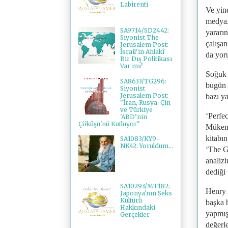
Labirenti
Ve yine
medya.
SA9714/SD2442:
yararın
Siyonist The
çalışan
Jerusalem Post:
İsrail'in Ahlakî
da yor
Bir Dış Politikası
Var mı?
Soğuk 
SA8633/TG296:
bugün 
Siyonist
Jerusalem Post:
bazı ya
"İran, Rusya, Çin
ve Türkiye
‘Perfec
'ABD’nin
Çöküşü'nü Kutluyor"
Mükemm
kitabın
SA1083/KY9-
NK42: Yoruldum...
‘The G
analiz
dediği 
SA10293/MT182:
Henry 
Japonya'nın Seks
Kültürü
başka b
Hakkındaki
yapmış
Gerçekler
değerle