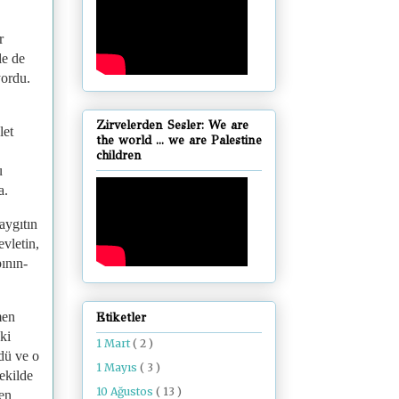
r
le de
yordu.
Zirvelerden Sesler: We are
let
the world ... we are Palestine
children
u
a.
aygıtın
evletin,
ının-
men
Etiketler
ki
1 Mart
( 2 )
dü ve o
1 Mayıs
( 3 )
ekilde
10 Ağustos
( 13 )
en