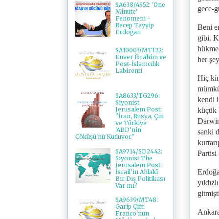
SA638/AS52: 'One
gece-g
Minute'
Fenomeni -
Recep Tayyip
Beni e
Erdoğan
gibi. 
hükmed
SA10003/MT122:
Enver İbrahim ve
her şe
Post-İslamcılık
Labirenti
Hiç ki
mümkün 
SA8633/TG296:
kendi 
Siyonist
Jerusalem Post:
küçük 
"İran, Rusya, Çin
Darwini
ve Türkiye
'ABD’nin
sanki d
Çöküşü'nü Kutluyor"
kurtarı
SA9714/SD2442:
Partisi
Siyonist The
Jerusalem Post:
Erdoğan
İsrail'in Ahlakî
Bir Dış Politikası
yıldız
Var mı?
gitmiş
SA9639/MT48:
Garip Çift:
Ankara 
Franco'nun