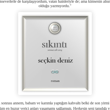
nseverlerle de karşılaşıyordum, vatan hainleriyle de; ama kimsenin alnı
olduğu yazmıyordu."
sonrası annem, babam ve karımla yaptığım kahvaltı belki de son yirm
ğım en huzur verici anları yaşamamı sağlamıştı. Herkesin seni tanıdığı v