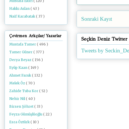
Mustafa Ekici
( 120 )
Hakkı Aslan
( 43 )
Naif Karabatak
( 37 )
Sonraki Kayıt
Çevirmen Arkçılar/ Yazarlar
Seçkin Deniz Twitter
Mustafa Tamer
( 496 )
Tweets by Seckin_De
Tamer Güner
( 377 )
Derya Beyaz
( 156 )
Eyüp Kaan
( 149 )
Ahmet Faruk
( 132 )
Melek Öz
( 70 )
Zahide Tuba Kor
( 52 )
Nehir Nil
( 40 )
Birsen Şöhret
( 33 )
Feyza Gümüşlüoğlu
( 22 )
Esra Öztürk
( 10 )