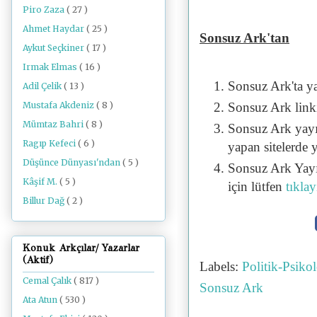
Piro Zaza
( 27 )
Ahmet Haydar
( 25 )
Sonsuz Ark'tan
Aykut Seçkiner
( 17 )
Irmak Elmas
( 16 )
Sonsuz Ark'ta y
Adil Çelik
( 13 )
Mustafa Akdeniz
( 8 )
Sonsuz Ark linki 
Mümtaz Bahri
( 8 )
Sonsuz Ark yayı
Ragıp Kefeci
( 6 )
yapan sitelerde 
Düşünce Dünyası'ndan
( 5 )
Sonsuz Ark Yayı
Kâşif M.
( 5 )
için lütfen
tıklay
Billur Dağ
( 2 )
Konuk Arkçılar/ Yazarlar
(Aktif)
Labels:
Politik-Psik
Cemal Çalık
( 817 )
Sonsuz Ark
Ata Atun
( 530 )