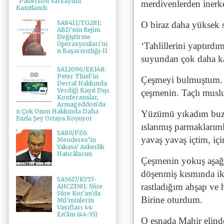
"Patterson Varsayımı"
merdivenlerden inerk
Kanıtlandı
SA8411/TG281:
O biraz daha yüksek se
ABD'nin Rejim
Değiştirme
Operasyonları'nı
‘Tahlillerini yaptırd
n Başarısızlığı-II
suyundan çok daha kal
SA12096/EK148:
Peter Thiel'in
Çeşmeyi bulmuştum. K
Deccal Hakkında
Verdiği Kayıt Dışı
çeşmenin. Taçlı muslu
Konferanslar,
Armageddon'da
n Çok Onun Hakkında Daha
Yüzümü yıkadım buz g
Fazla Şey Ortaya Koyuyor
ıslanmış parmaklarıml
SA80/PZ6:
yavaş yavaş içtim, içi
Menderes’in
Yakası/ Askerlik
Hatırâlarım
Çeşmenin yokuş aşağı 
döşenmiş kısmında ik
SA5617/KY57-
rastladığım ahşap ve h
AHCZD81: Sûre
Sûre Kur'an'da
Birine oturdum.
Mü'minlerin
Vasıfları 44:
En'âm (44-55)
O esnada Mahir elinde