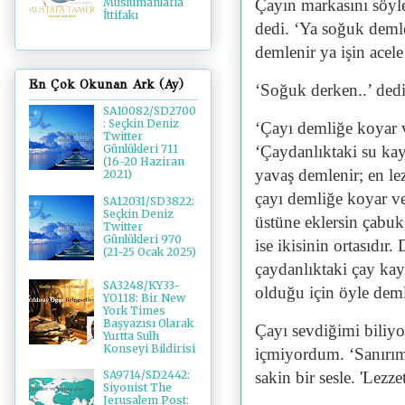
Çayın markasını söyle
Müslümanlarla
İttifakı
dedi. ‘Ya soğuk demler
demlenir ya işin acel
En Çok Okunan Ark (Ay)
‘Soğuk derken..’ ded
SA10082/SD2700
: Seçkin Deniz
‘Çayı demliğe koyar v
Twitter
‘Çaydanlıktaki su kay
Günlükleri 711
(16-20 Haziran
yavaş demlenir; en le
2021)
çayı demliğe koyar ve
SA12031/SD3822:
Seçkin Deniz
üstüne eklersin çabu
Twitter
Günlükleri 970
ise ikisinin ortasıdır
(21-25 Ocak 2025)
çaydanlıktaki çay kay
SA3248/KY33-
olduğu için öyle deml
YO118: Bir New
York Times
Başyazısı Olarak
Çayı sevdiğimi biliy
Yurtta Sulh
Konseyi Bildirisi
içmiyordum. ‘Sanırım
sakin bir sesle. 'Lezz
SA9714/SD2442:
Siyonist The
Jerusalem Post: