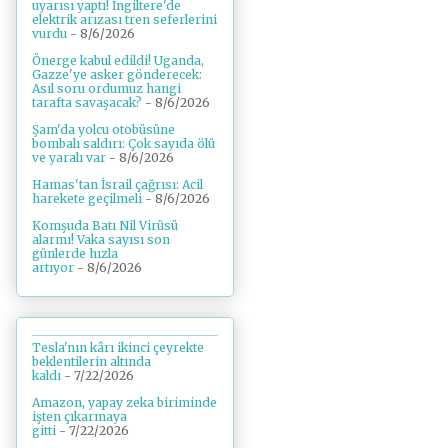
uyarısı yaptı! İngiltere'de
elektrik arızası tren seferlerini
vurdu
- 8/6/2026
Önerge kabul edildi! Uganda,
Gazze'ye asker gönderecek:
Asıl soru ordumuz hangi
tarafta savaşacak?
- 8/6/2026
Şam'da yolcu otobüsüne
bombalı saldırı: Çok sayıda ölü
ve yaralı var
- 8/6/2026
Hamas'tan İsrail çağrısı: Acil
harekete geçilmeli
- 8/6/2026
Komşuda Batı Nil Virüsü
alarmı! Vaka sayısı son
günlerde hızla
artıyor
- 8/6/2026
Tesla'nın kârı ikinci çeyrekte
beklentilerin altında
kaldı
- 7/22/2026
Amazon, yapay zeka biriminde
işten çıkarmaya
gitti
- 7/22/2026