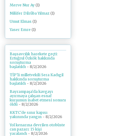
Merve Nur Ay
(1)
Nilüfer Dilrûba Yılmaz
(1)
Umut Elmas
(1)
Yaser Emre
(1)
Başsavcılık harekete geçti:
Ertuğrul Özkök hakkında
soruşturma
başlatıldı
- 8/2/2026
TİP'li milletvekili Sera Kadıgil
hakkında soruşturma
başlatıldı
- 8/2/2026
Bayrampaşa'da kavgayı
ayırmaya çalışan esnaf
kurşunun isabet etmesi sonucu
öldü
- 8/2/2026
KKTC'de sınır kapısı
yakınında yangın
- 8/2/2026
Yol kenarına devrilen otobüste
can pazarı: 15 kişi
yaralandı
- 8/2/2026