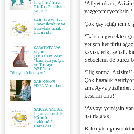
‘Afiyet olsun, Azizim
İsrail'in Ahlakî
Bir Dış Politikası
vazgeçemeyeceksin!’
Var mı?
SA10003/MT122:
Çok çay içtiği için o
Enver İbrahim ve
Post-İslamcılık
Labirenti
‘Bahçen gerçekten gü
yetişen her türlü ağaç
SA8633/TG296:
kayısı, erik, şeftali, 
Siyonist
Jerusalem Post:
Sebzelerin de burcu 
"İran, Rusya, Çin
ve Türkiye
'ABD’nin
‘Hiç sorma, Azizim!’ 
Çöküşü'nü Kutluyor"
Çok hastalık getiriyo
SA1083/KY9-
NK42: Yoruldum...
ama Ayva yüzünden bi
keserim onu!’
‘Ayvayı yemişsin yani
SA10293/MT182:
Japonya'nın Seks
hatırlatarak.
Kültürü
Hakkındaki
Gerçekler
Bahçeyle uğraşmaktan 