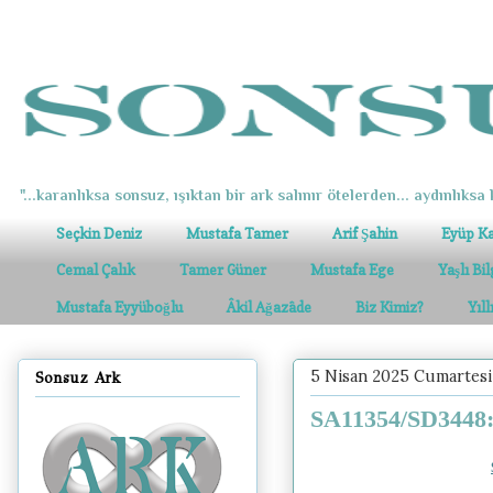
"...karanlıksa sonsuz, ışıktan bir ark salınır ötelerden... aydınlıksa k
Seçkin Deniz
Mustafa Tamer
Arif Şahin
Eyüp K
Cemal Çalık
Tamer Güner
Mustafa Ege
Yaşlı Bi
Mustafa Eyyüboğlu
Âkil Ağazâde
Biz Kimiz?
Yıl
5 Nisan 2025 Cumartesi
Sonsuz Ark
SA11354/SD3448: 