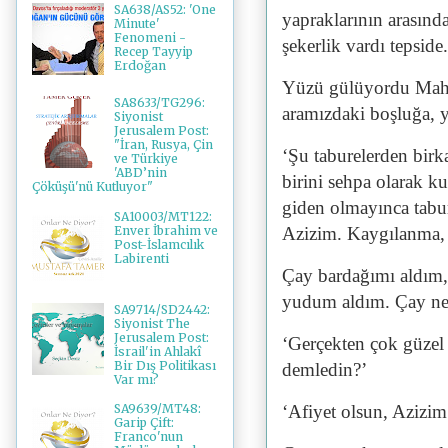
SA638/AS52: 'One
yapraklarının arasınd
Minute'
Fenomeni -
şekerlik vardı tepside.
Recep Tayyip
Erdoğan
Yüzü gülüyordu Mahir
SA8633/TG296:
aramızdaki boşluğa, 
Siyonist
Jerusalem Post:
"İran, Rusya, Çin
‘Şu taburelerden birk
ve Türkiye
'ABD’nin
birini sehpa olarak k
Çöküşü'nü Kutluyor"
giden olmayınca tabu
SA10003/MT122:
Enver İbrahim ve
Azizim. Kaygılanma, 
Post-İslamcılık
Labirenti
Çay bardağımı aldım, 
yudum aldım. Çay nef
SA9714/SD2442:
Siyonist The
Jerusalem Post:
‘Gerçekten çok güzel
İsrail'in Ahlakî
Bir Dış Politikası
demledin?’
Var mı?
‘Afiyet olsun, Azizim
SA9639/MT48:
Garip Çift:
Franco'nun