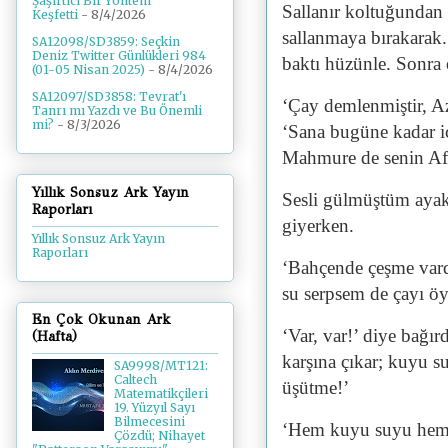
Şaşırtıcı Bir Yöntem
Sallanır koltuğundan 
Keşfetti
- 8/4/2026
sallanmaya bırakarak
SA12098/SD3859: Seçkin
Deniz Twitter Günlükleri 984
baktı hüzünle. Sonra
(01-05 Nisan 2025)
- 8/4/2026
SA12097/SD3858: Tevrat'ı
‘Çay demlenmiştir, A
Tanrı mı Yazdı ve Bu Önemli
mi?
- 8/3/2026
‘Sana bugüne kadar i
Mahmure de senin Afet
Yıllık Sonsuz Ark Yayın
Sesli gülmüştüm ayak
Raporları
giyerken.
Yıllık Sonsuz Ark Yayın
Raporları
‘Bahçende çeşme vard
su serpsem de çayı öy
En Çok Okunan Ark
‘Var, var!’ diye bağı
(Hafta)
karşına çıkar; kuyu s
SA9998/MT121:
Caltech
üşütme!’
Matematikçileri
19. Yüzyıl Sayı
Bilmecesini
‘Hem kuyu suyu hem d
Çözdü; Nihayet