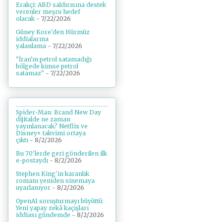
Erakçi: ABD saldırısına destek
verenler meşru hedef
olacak
- 7/22/2026
Güney Kore'den Hürmüz
iddialarına
yalanlama
- 7/22/2026
"İran'ın petrol satamadığı
bölgede kimse petrol
satamaz"
- 7/22/2026
Spider-Man: Brand New Day
dijitalde ne zaman
yayınlanacak? Netflix ve
Disney+ takvimi ortaya
çıktı
- 8/2/2026
Bu 70'lerde geri gönderilen ilk
e-postaydı
- 8/2/2026
Stephen King'in karanlık
romanı yeniden sinemaya
uyarlanıyor
- 8/2/2026
OpenAI soruşturmayı büyüttü:
Yeni yapay zekâ kaçışları
iddiası gündemde
- 8/2/2026