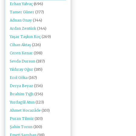
Erhan Yalvaç
(696)
Tamer Güner
(377)
Adnan Onay
(344)
Ardan Zentürk
(344)
Yaşar Taşkın Koç
(269)
Cihan Aktaş
(226)
Ceren Kenar
(198)
Sevda Dursun
(187)
Yıldıray Oğur
(185)
Erol Göka
(167)
Derya Beyaz
(156)
İbrahim Tığlı
(156)
Yurdagül Atun
(123)
Ahmet Hocazâde
(103)
Puran Tilmiz
(103)
Şahin Torun
(100)
Emeti Saruhan
(98)