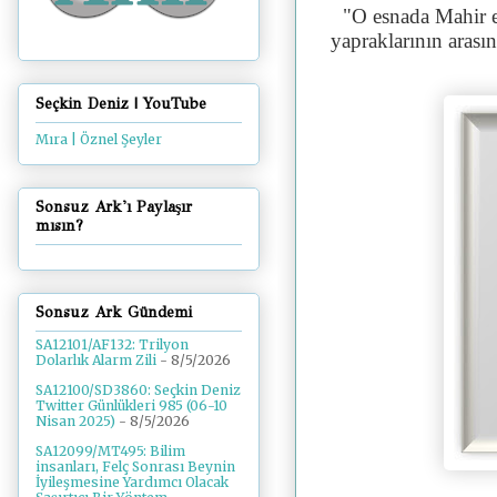
"
O esnada Mahir e
yapraklarının arası
Seçkin Deniz | YouTube
Mıra | Öznel Şeyler
Sonsuz Ark'ı Paylaşır
mısın?
Sonsuz Ark Gündemi
SA12101/AF132: Trilyon
Dolarlık Alarm Zili
- 8/5/2026
SA12100/SD3860: Seçkin Deniz
Twitter Günlükleri 985 (06-10
Nisan 2025)
- 8/5/2026
SA12099/MT495: Bilim
insanları, Felç Sonrası Beynin
İyileşmesine Yardımcı Olacak