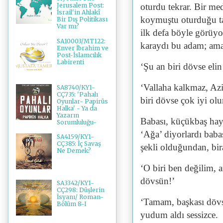
oturdu tekrar. Bir med
Jerusalem Post:
İsrail'in Ahlakî
koymuştu oturduğu ta
Bir Dış Politikası
Var mı?
ilk defa böyle görüy
SA10003/MT122:
karaydı bu adam; ama 
Enver İbrahim ve
Post-İslamcılık
Labirenti
‘Şu an biri dövse eli
‘Vallaha kalkmaz, Azi
SA8740/KY1-
CÇ735: 'Pahalı
biri dövse çok iyi olu
Oyunlar- Papirüs
Halka' - Ya da
Yazarın
Babası, küçükbaş hayv
Sorumluluğu-
‘Ağa’ diyorlardı baba
SA4159/KY1-
CÇ385: İç Savaş
şekli olduğundan, bir
Ne Demek?
‘O biri ben değilim, 
dövsün!’
SA3342/KY1-
CÇ298: Düşlerin
İsyanı/ Roman-
‘Tamam, başkası dövs
Bölüm 8-I
yudum aldı sessizce.