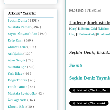
[01.04.2025, 11/11 (861))]
Arkçılar/ Yazarlar
Seçkin Deniz
( 3858 )
Lütfen gitmek istedi
Mustafa Tamer
( 496 )
[
Giriş
] [
1.Bölüm-Gök
] [
2.Bölüm
Yayın Dünyası'ndan
( 197 )
Ova
]
[
7.Bölüm-Vadi
]
[
8
.Bölüm-
Eyüp Kaan
( 149 )
Ahmet Faruk
( 132 )
Seçkin Deniz, 05.04
Arif Şahin
( 120 )
Alper Selçuk
( 72 )
Sıkıntı
Mustafa Ege
( 50 )
Yaşlı Bilge
( 46 )
Seçkin Deniz Yayınl
Doğa Toprak
( 45 )
Faruk Tamer
( 42 )
Mustafa Eyyüboğlu
( 42 )
Âkil Ağazâde
( 34 )
Khorto Bâri
( 30 )