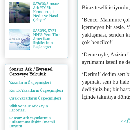
SA7630/Sonsuz
Biraz teselli istiyord
Ark-YD151:
Kemoterapi
Nedir ve Nasıl
‘Bence, Mahmure çok 
Çalışır?
içermeyen bir sesle. 
SA8059/KY23-
yaklaşması, senden ke
NN35: Yeni Türk-
Amerikan
çok bencilce!’
İlişkilerinin
Başlangıcı
‘Deme öyle, Azizim!’
ayrılmamı istedi ne de
Sonsuz Ark / Evrensel
‘Derim!’ dedim sert b
Çerçeveye Yolculuk
yapmak, seni bu hale 
Yazarların Özgeçmişleri
dediğiniz bu; bir hasta
Konuk Yazarların Özgeçmişleri
İçinde takıntıya dön
Çırak Yazarların Özgeçmişleri
Yıllık Sonsuz Ark Yayın
Raporları
Sonsuz Ark Yayınlarının
<<Ö
Kullanımına İlişkin Önemli
Duyuru