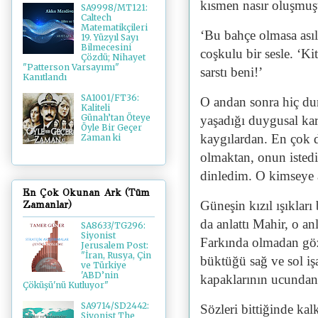
kısmen nasır oluşmuş
SA9998/MT121:
Caltech
Matematikçileri
‘Bu bahçe olmasa ası
19. Yüzyıl Sayı
Bilmecesini
coşkulu bir sesle. ‘
Çözdü; Nihayet
"Patterson Varsayımı"
sarstı beni!’
Kanıtlandı
SA1001/FT36:
O andan sonra hiç du
Kaliteli
Günah’tan Öteye
yaşadığı duygusal kar
Öyle Bir Geçer
kaygılardan. En çok 
Zaman ki
olmaktan, onun isted
dinledim. O kimseye 
En Çok Okunan Ark (Tüm
Güneşin kızıl ışıklar
Zamanlar)
da anlattı Mahir, o anl
SA8633/TG296:
Siyonist
Farkında olmadan göz
Jerusalem Post:
"İran, Rusya, Çin
büktüğü sağ ve sol işa
ve Türkiye
'ABD’nin
kapaklarının ucundan 
Çöküşü'nü Kutluyor"
SA9714/SD2442:
Sözleri bittiğinde kalk
Siyonist The