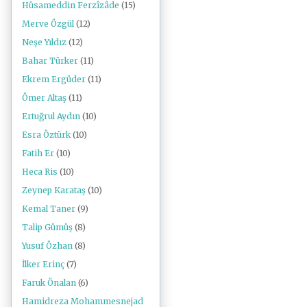
Hüsameddin Ferzîzâde
(15)
Merve Özgül
(12)
Neşe Yıldız
(12)
Bahar Türker
(11)
Ekrem Ergüder
(11)
Ömer Altaş
(11)
Ertuğrul Aydın
(10)
Esra Öztürk
(10)
Fatih Er
(10)
Heca Ris
(10)
Zeynep Karataş
(10)
Kemal Taner
(9)
Talip Gümüş
(8)
Yusuf Özhan
(8)
İlker Erinç
(7)
Faruk Önalan
(6)
Hamidreza Mohammesnejad