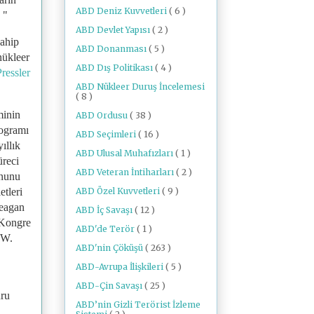
ABD Deniz Kuvvetleri
( 6 )
 "
ABD Devlet Yapısı
( 2 )
sahip
ABD Donanması
( 5 )
nükleer
ABD Dış Politikası
( 4 )
ressler
ABD Nükleer Duruş İncelemesi
( 8 )
minin
ABD Ordusu
( 38 )
rogramı
ABD Seçimleri
( 16 )
ıllık
ABD Ulusal Muhafızları
( 1 )
üreci
ABD Veteran İntiharları
( 2 )
anunu
ABD Özel Kuvvetleri
( 9 )
etleri
Reagan
ABD İç Savaşı
( 12 )
ı Kongre
ABD'de Terör
( 1 )
.W.
ABD'nin Çöküşü
( 263 )
ABD-Avrupa İlişkileri
( 5 )
ABD-Çin Savaşı
( 25 )
uru
ABD’nin Gizli Terörist İzleme