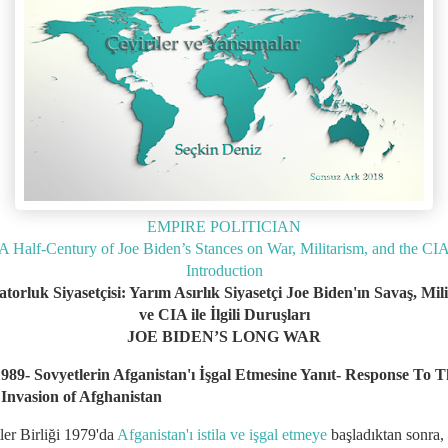
EMPIRE POLITICIAN
A Half-Century of Joe Biden’s Stances on War, Militarism, and the CI
Introduction
torluk Siyasetçisi: Yarım Asırlık Siyasetçi Joe Biden'ın Savaş, Mil
ve CIA ile İlgili Duruşları
JOE BIDEN’S LONG WAR
989- Sovyetlerin Afganistan'ı İşgal Etmesine Yanıt- Response To 
 Invasion of Afghanistan
ler Birliği 1979'da
Afganistan'ı istila ve işgal etmeye
başladıktan sonra,