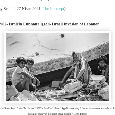
y Scahill, 27 Nisan 2021,
The Intercept
)
982- İsrail'in Lübnan'ı İşgali- Israeli Invasion of Lebanon
'ın liman kenti Sidon'da Haziran 1982'de İsrail'in Lübnan'ı işgali sırasında yıkılan evinin enkazı arasında bir k
çocukları oturuyor. Fotoğraf: Bryn Colton / Getty Images