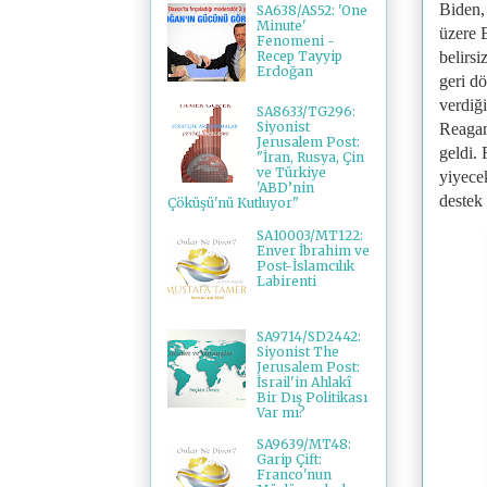
Biden,
SA638/AS52: 'One
Minute'
üzere 
Fenomeni -
belirs
Recep Tayyip
Erdoğan
geri d
verdiği
SA8633/TG296:
Siyonist
Reagan'
Jerusalem Post:
geldi.
"İran, Rusya, Çin
ve Türkiye
yiyece
'ABD’nin
destek
Çöküşü'nü Kutluyor"
SA10003/MT122:
Enver İbrahim ve
Post-İslamcılık
Labirenti
SA9714/SD2442:
Siyonist The
Jerusalem Post:
İsrail'in Ahlakî
Bir Dış Politikası
Var mı?
SA9639/MT48:
Garip Çift:
Franco'nun