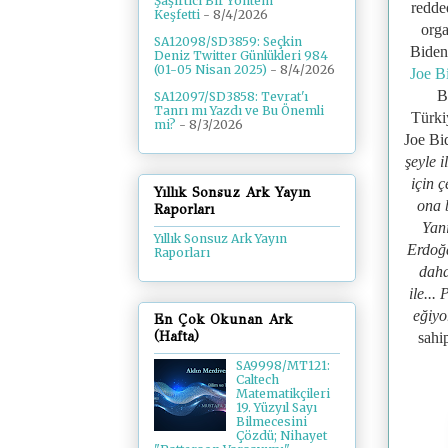
Şaşırtıcı Bir Yöntem
redde
Keşfetti
- 8/4/2026
orga
SA12098/SD3859: Seçkin
Biden'
Deniz Twitter Günlükleri 984
(01-05 Nisan 2025)
- 8/4/2026
Joe B
B
SA12097/SD3858: Tevrat'ı
Tanrı mı Yazdı ve Bu Önemli
Türki
mi?
- 8/3/2026
Joe Bi
şeyle 
için 
Yıllık Sonsuz Ark Yayın
ona 
Raporları
Yan
Yıllık Sonsuz Ark Yayın
Erdoğa
Raporları
daha
ile...
eğiyo
En Çok Okunan Ark
(Hafta)
sahi
SA9998/MT121:
Caltech
Matematikçileri
19. Yüzyıl Sayı
Bilmecesini
Çözdü; Nihayet