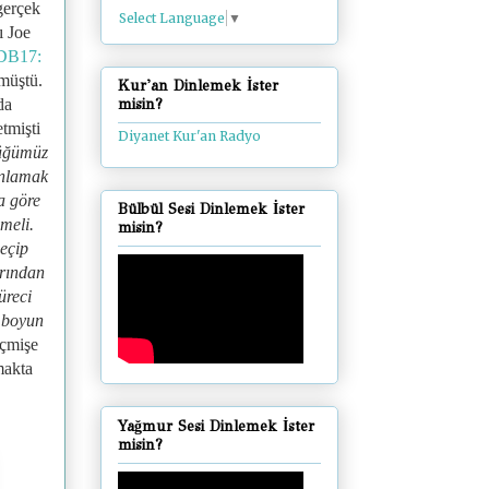
gerçek
Select Language
▼
ı Joe
DB17:
şmüştü.
Kur'an Dinlemek İster
da
misin?
tmişti
Diyanet Kur'an Radyo
düğümüz
anlamak
a göre
Bülbül Sesi Dinlemek İster
meli.
misin?
eçip
arından
üreci
p boyun
eçmişe
makta
Yağmur Sesi Dinlemek İster
misin?