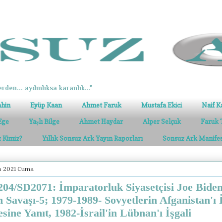
erden... aydınlıksa karanlık..."
ahin
Eyüp Kaan
Ahmet Faruk
Mustafa Ekici
Naif K
Ege
Yaşlı Bilge
Ahmet Haydar
Alper Selçuk
Faruk 
z Kimiz?
Yıllık Sonsuz Ark Yayın Raporları
Sonsuz Ark Manife
s 2021 Cuma
04/SD2071: İmparatorluk Siyasetçisi Joe Biden
 Savaşı-5; 1979-1989- Sovyetlerin Afganistan'ı 
sine Yanıt, 1982-İsrail'in Lübnan'ı İşgali