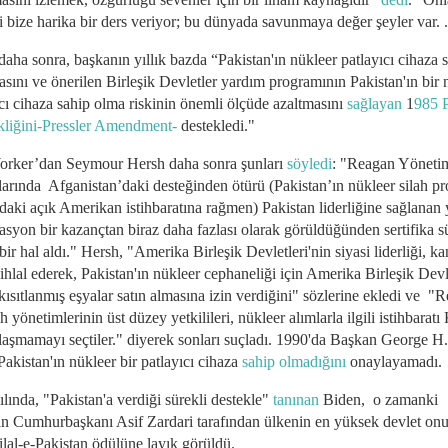
i bize harika bir ders veriyor; bu dünyada savunmaya değer şeyler var. .
aha sonra, başkanın yıllık bazda “Pakistan'ın nükleer patlayıcı cihaza 
sını ve önerilen Birleşik Devletler yardım programının Pakistan'ın bir 
ıcı cihaza sahip olma riskinin önemli ölçüde azaltmasını
sağlayan
1
985 P
kliğini-Pressler Amendment-
destekledi."
rker’dan Seymour Hersh daha sonra şunları
söyledi
: "Reagan Yöneti
llarında Afganistan’daki desteğinden ötürü (Pakistan’ın nükleer silah p
aki açık Amerikan istihbaratına rağmen) Pakistan liderliğine sağlanan y
kasyon bir kazançtan biraz daha fazlası olarak görüldüğünden sertifika s
ir hal aldı." Hersh, "Amerika Birleşik Devletleri'nin siyasi liderliği, k
ihlal ederek, Pakistan'ın nükleer cephaneliği için Amerika Birleşik Devl
kısıtlanmış eşyalar satın almasına izin verdiğini" sözlerine ekledi ve "
 yönetimlerinin üst düzey yetkilileri, nükleer alımlarla ilgili istihbarat
ylaşmamayı seçtiler." diyerek sonları suçladı. 1990'da Başkan George H
akistan'ın nükleer bir patlayıcı cihaza
sahip olmadığını
onaylayamadı.
lında, "Pakistan'a verdiği sürekli destekle"
tanınan
Biden, o zamanki
an Cumhurbaşkanı Asif Zardari tarafından ülkenin en yüksek devlet on
ilal-e-Pakistan ödülüne layık görüldü.