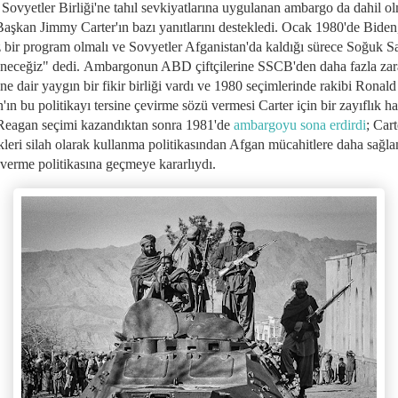
 Sovyetler Birliği'ne tahıl sevkiyatlarına uygulanan ambargo da dahil o
Başkan Jimmy Carter'ın bazı yanıtlarını destekledi. Ocak 1980'de Bide
iz bir program olmalı ve Sovyetler Afganistan'da kaldığı sürece Soğuk S
öneceğiz" dedi. Ambargonun ABD çiftçilerine SSCB'den daha fazla zar
ne dair yaygın bir fikir birliği vardı ve 1980 seçimlerinde rakibi Ronald
ın bu politikayı tersine çevirme sözü vermesi Carter için bir zayıflık ha
 Reagan seçimi kazandıktan sonra 1981'de
ambargoyu sona erdirdi
; Cart
kleri silah olarak kullanma politikasından Afgan mücahitlere daha sağl
 verme politikasına geçmeye kararlıydı.