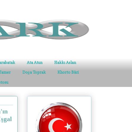
arabatak
Ata Atun
Hakkı Aslan
Tamer
Doğa Toprak
Khorto Bâri
stosu
'ın
İşgal