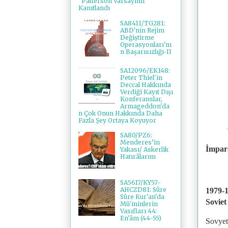
"Patterson Varsayımı"
Kanıtlandı
SA8411/TG281:
ABD'nin Rejim
Değiştirme
Operasyonları'nı
n Başarısızlığı-II
SA12096/EK148:
Peter Thiel'in
Deccal Hakkında
Verdiği Kayıt Dışı
Konferanslar,
Armageddon'da
n Çok Onun Hakkında Daha
Fazla Şey Ortaya Koyuyor
SA80/PZ6:
Menderes’in
İmpara
Yakası/ Askerlik
Hatırâlarım
SA5617/KY57-
AHCZD81: Sûre
1979-1
Sûre Kur'an'da
Soviet
Mü'minlerin
Vasıfları 44:
En'âm (44-55)
Sovyet