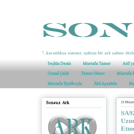
"...karanlıksa sonsuz, ışıktan bir ark salınır ötel
Seçkin Deniz
Mustafa Tamer
Arif Ş
Cemal Çalık
Tamer Güner
Mustafa 
Mustafa Eyyüboğlu
Âkil Ağazâde
Bi
21 Mayı
Sonsuz Ark
SA92
Uzun
Etme