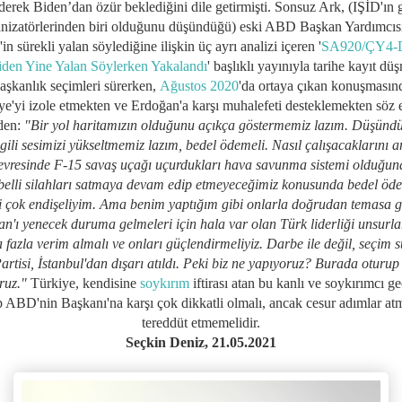
derek Biden’dan özür beklediğini dile getirmişti. Sonsuz Ark, (IŞİD'ın 
nizatörlerinden biri olduğunu düşündüğü) eski ABD Başkan Yardımcıs
in sürekli yalan söylediğine ilişkin üç ayrı analizi içeren '
SA920/ÇY4-
iden Yine Yalan Söylerken Yakalandı
' başlıklı yayınıyla tarihe kayıt dü
aşkanlık seçimleri sürerken,
Ağustos 2020
'da ortaya çıkan konuşmasın
ye'yi izole etmekten ve Erdoğan'a karşı muhalefeti desteklemekten söz e
den:
"Bir yol haritamızın olduğunu açıkça göstermemiz lazım. Düşün
ilgili sesimizi yükseltmemiz lazım, bedel ödemeli. Nasıl çalışacaklarını 
çevresinde F-15 savaş uçağı uçurdukları hava savunma sistemi olduğun
belli silahları satmaya devam edip etmeyeceğimiz konusunda bedel öde
i çok endişeliyim. Ama benim yaptığım gibi onlarla doğrudan temasa g
n'ı yenecek duruma gelmeleri için hala var olan Türk liderliği unsurl
 fazla verim almalı ve onları güçlendirmeliyiz. Darbe ile değil, seçim s
 Partisi, İstanbul'dan dışarı atıldı. Peki biz ne yapıyoruz? Burada oturu
ruz."
Türkiye, kendisine
soykırım
iftirası atan bu kanlı ve soykırımcı g
p ABD'nin Başkanı'na karşı çok dikkatli olmalı, ancak cesur adımlar at
tereddüt etmemelidir.
Seçkin Deniz, 21.05.2021