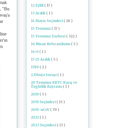
lmak
12 Eylül
( 17 )
n, "Bu
13 Aralık
( 1 )
avaş'a
14 Mayıs Seçimleri
( 26 )
ar
15 Temmuz
( 17 )
line
15 Temmuz Darbesi
( 322 )
er'ın
16 Nisan Referandumu
( 5 )
am
16+1
( 1 )
17-25 Aralık
( 5 )
1789
( 2 )
2.Dünya Savaşı
( 1 )
20 Temmuz KKTC Barış ve
Özgürlük Bayramı
( 1 )
2019
( 5 )
2019 Seçimleri
( 15 )
2019-nCoV
( 70 )
2021
( 1 )
2023 Seçimleri
( 13 )