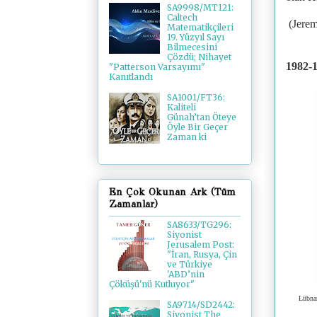
SA9998/MT121:
Caltech
(Jerem
Matematikçileri
19. Yüzyıl Sayı
Bilmecesini
Çözdü; Nihayet
1982-1
"Patterson Varsayımı"
Kanıtlandı
SA1001/FT36:
Kaliteli
Günah’tan Öteye
Öyle Bir Geçer
Zaman ki
En Çok Okunan Ark (Tüm
Zamanlar)
SA8633/TG296:
Siyonist
Jerusalem Post:
"İran, Rusya, Çin
ve Türkiye
'ABD’nin
Çöküşü'nü Kutluyor"
Lübnan
SA9714/SD2442:
Siyonist The