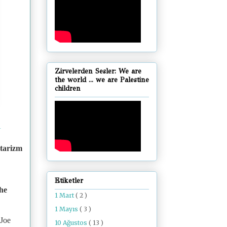
Zirvelerden Sesler: We are
the world ... we are Palestine
children
A
itarizm
Etiketler
The
1 Mart
( 2 )
1 Mayıs
( 3 )
 Joe
10 Ağustos
( 13 )