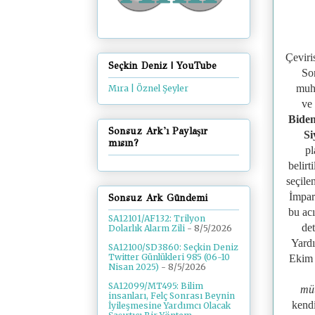
Çeviri
Seçkin Deniz | YouTube
So
muh
Mıra | Öznel Şeyler
ve
Bide
Sonsuz Ark'ı Paylaşır
Si
mısın?
pl
belirt
seçile
İmpar
Sonsuz Ark Gündemi
bu acı
SA12101/AF132: Trilyon
de
Dolarlık Alarm Zili
- 8/5/2026
Yardı
SA12100/SD3860: Seçkin Deniz
Twitter Günlükleri 985 (06-10
Ekim 
Nisan 2025)
- 8/5/2026
SA12099/MT495: Bilim
müt
insanları, Felç Sonrası Beynin
kend
İyileşmesine Yardımcı Olacak