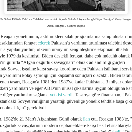
'da Şubat 1980'de Kabil ve Celalabad arasındaki bölgede Mücahid isyancılar görülüyor Fotoğraf: Getty Images a
Alain Mingam / Gamma-Rapho
Reagan yönetiminin, aktif nükleer silah programlarına sahip ulusları fi
asaklarından feragat
ederek
Pakistan'a yardımın artırılması talebini deste
an'a yapılan yardım, ülkenin uranyum zenginleştirme ekipmanı ithalatı
le 1979'da kesilmişti. Biden destekli feragat, daha çok mücahit olarak 
'ın gururla “Afgan özgürlük savaşçıları” olarak adlandırdığı güçleri
rak Sovyet işgaline karşı savaşı koordine eden Pakistan istihbarat servi
 yardımını kolaylaştırdığı için kapsamlı sonuçları olacaktı. Biden taraf
lenen tasarı, Reagan'a 1981'den 1987'ye kadar Pakistan'a 3 milyar dola
askeri yardımları ve eğer ABD'nin ulusal çıkarlarına uygun olduğuna kar
se diğer yardımları sağlama
yetkisi verdi
. Tasarıya göre finansman, "Paki
tan'daki Sovyet varlığının yarattığı güvenliğe yönelik tehditle başa çı
cı olmak için" gerekliydi.
, 1982'de 21 Mart'ı Afganistan Günü olarak
ilan
etti. Reagan 1983'te, 
zgürlük savaşçılarının modern cephaneliklere karşı basit el silahlarıyla
asını izlemek, özgürlüğü sevenler için bir ilham kaynağıdır"
dedi
. "Onl