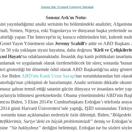
Sonsuz Ark/ Evrensel Çerçeveye Yolculuk
Sonsuz Ark'ın Notu:
sini yayınladığımız analiz serisinin bu bölümündeki analizler,
Afganistan
mali, Yemen, Nijerya, eski Yugoslavya ve dünyanın başka yerlerinde sa
abirliği yapan
The Intercept'in üç kurucu editöründen biri, kıdemli muh
Genel Yayın Yönetmeni olan
Jeremy Scahill'
e aittir ve ABD Başkanı
n
'ın 50 yıla yaklaşan siyasi hayatına, daha doğrusu
'Kirli ve Çelişkiler
yasi Hayatı'
na odaklanmaktadır. İnsanlık dışı kanlı politikaları tasarlam
anlamak ve uygulamak olarak özetlenebilecek bir süreç sonunda 'buna
ileri gösterdiği bir dönemde ödül olarak ABD Başkanlığı'na aday göster
n Joe Biden
ABD'nin Kanlı Uzun Savaşı
'nın sorumlularından biri ola
atorluğu'nun çöküşünü de hazırlamıştır. Analiz serisinin dikkatle okunm
masız şahsın temsil ettiği satanist gücün dünyaya ve insanlara neler yap
taylarıyla bilinmesi gerekmektedir. Obama yönetimindeki ABD'nin Baş
mcısı Biden, 5 Ekim 2014'te Cumhurbaşkanı Erdoğan’ı telefonla araya
2014 günü Harvard Üniversitesi’nde yaptığı, IŞİD sorunundan Türkiye
sorumlu tutan açıklamaları nedeniyle özür dilemişti. Biden,
“Bölgedeki
tefiklerimiz, Suriye’deki en büyük problemimizdi”
demiş ve Erdoğan’ı
isine
“Siz haklıydınız”
dediğini belirtmişti. Erdoğan ise bu sözleri söyle