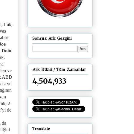
, Irak,
vaş
abiri
Sonsuz Ark Gezgini
Joe
le Dolu
ak,
ma'
Ark Etkisi / Tüm Zamanlar
ilen ve
rak ABD
4,504,933
ası ve
tığının
kan
rak, 2
’yi de
n da
Translate
diğini