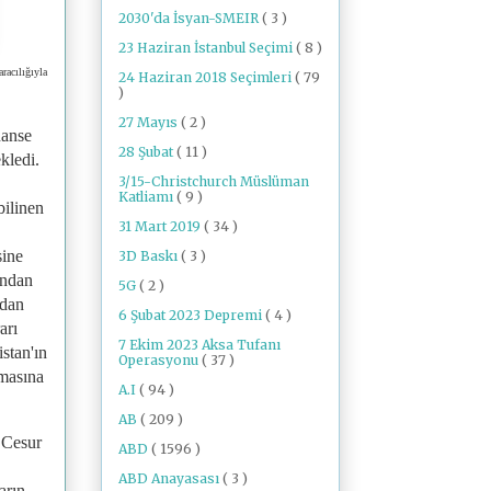
2030'da İsyan-SMEIR
( 3 )
23 Haziran İstanbul Seçimi
( 8 )
racılığıyla
24 Haziran 2018 Seçimleri
( 79
)
27 Mayıs
( 2 )
nanse
28 Şubat
( 11 )
kledi.
3/15-Christchurch Müslüman
Katliamı
( 9 )
bilinen
31 Mart 2019
( 34 )
sine
3D Baskı
( 3 )
ından
5G
( 2 )
rdan
6 Şubat 2023 Depremi
( 4 )
arı
7 Ekim 2023 Aksa Tufanı
stan'ın
Operasyonu
( 37 )
kmasına
A.I
( 94 )
AB
( 209 )
"Cesur
ABD
( 1596 )
ABD Anayasası
( 3 )
arın