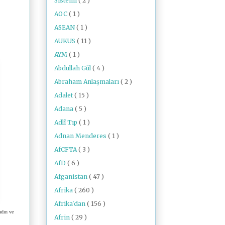
Sistemi
( 2 )
AOC
( 1 )
ASEAN
( 1 )
AUKUS
( 11 )
AYM
( 1 )
Abdullah Gül
( 4 )
Abraham Anlaşmaları
( 2 )
Adalet
( 15 )
Adana
( 5 )
Adlî Tıp
( 1 )
Adnan Menderes
( 1 )
AfCFTA
( 3 )
AfD
( 6 )
Afganistan
( 47 )
Afrika
( 260 )
Afrika'dan
( 156 )
adın ve
Afrin
( 29 )