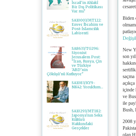
İsrail'in Ahlakî
cesaret
Bir Dış Politikası
Var mı?
Biden d
SA10003/MT122:
Enver İbrahim ve
olmama
Post-İslamcılık
patlay
Labirenti
Değişi
SA8633/TG296:
New Yo
Siyonist
son yı
Jerusalem Post:
"İran, Rusya, Çin
hakkınd
ve Türkiye
sertifi
'ABD’nin
Çöküşü'nü Kutluyor"
saçma b
açıkça 
SA1083/KY9-
NK42: Yoruldum...
içinde 
ve Bush
ile pa
Bush, P
SA10293/MT182:
Japonya'nın Seks
Kültürü
2008 yı
Hakkındaki
Pakist
Gerçekler
olan H