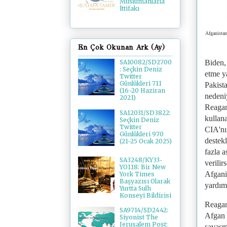
Müslümanlarla
İttifakı
Afganistan
En Çok Okunan Ark (Ay)
Biden, 
SA10082/SD2700
: Seçkin Deniz
etme y
Twitter
Günlükleri 711
Pakist
(16-20 Haziran
nedeniy
2021)
Reagan
SA12031/SD3822:
kullana
Seçkin Deniz
Twitter
CIA'nın
Günlükleri 970
destek
(21-25 Ocak 2025)
fazla 
SA3248/KY33-
verilir
YO118: Bir New
Afganis
York Times
Başyazısı Olarak
yardım
Yurtta Sulh
Konseyi Bildirisi
Reagan
SA9714/SD2442:
Afgan ö
Siyonist The
Jerusalem Post:
savaşm