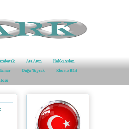
arabatak
Ata Atun
Hakkı Aslan
Tamer
Doğa Toprak
Khorto Bâri
stosu
: