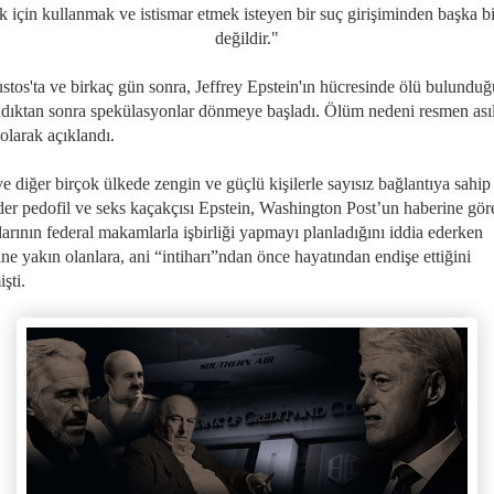
k için kullanmak ve istismar etmek isteyen bir suç girişiminden başka bi
değildir."
stos'ta ve birkaç gün sonra, Jeffrey Epstein'ın hücresinde ölü bulunduğ
ndıktan sonra spekülasyonlar dönmeye başladı. Ölüm nedeni resmen ası
 olarak açıklandı.
 diğer birçok ülkede zengin ve güçlü kişilerle sayısız bağlantıya sahip
der pedofil ve seks kaçakçısı Epstein, Washington Post’un haberine gör
larının federal makamlarla işbirliği yapmayı planladığını iddia ederken
ne yakın olanlara, ani “intiharı”ndan önce hayatından endişe ettiğini
şti.