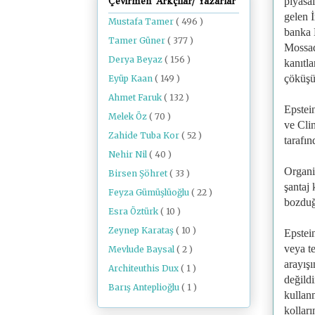
piyasal
Çevirmen Arkçılar/ Yazarlar
gelen İ
Mustafa Tamer
( 496 )
banka K
Tamer Güner
( 377 )
Mossad 
Derya Beyaz
( 156 )
kanıtla
çöküşü
Eyüp Kaan
( 149 )
Ahmet Faruk
( 132 )
Epstein
Melek Öz
( 70 )
ve Clin
Zahide Tuba Kor
( 52 )
tarafın
Nehir Nil
( 40 )
Organiz
Birsen Şöhret
( 33 )
şantaj 
Feyza Gümüşlüoğlu
( 22 )
bozduğ
Esra Öztürk
( 10 )
Zeynep Karataş
( 10 )
Epstein
veya te
Mevlude Baysal
( 2 )
arayışı
Architeuthis Dux
( 1 )
değildi
Barış Anteplioğlu
( 1 )
kullan
kolları