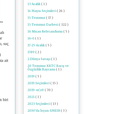
13 Aralık
( 1 )
14 Mayıs Seçimleri
( 26 )
15 Temmuz
( 17 )
era
15 Temmuz Darbesi
( 322 )
16 Nisan Referandumu
( 5 )
alı
ar
16+1
( 1 )
ı, suç
17-25 Aralık
( 5 )
1789
( 2 )
l
2.Dünya Savaşı
( 1 )
ta ait
20 Temmuz KKTC Barış ve
Özgürlük Bayramı
( 1 )
2019
( 5 )
2019 Seçimleri
( 15 )
2019-nCoV
( 70 )
2021
( 1 )
n biri
2023 Seçimleri
( 13 )
2030'da İsyan-SMEIR
( 3 )