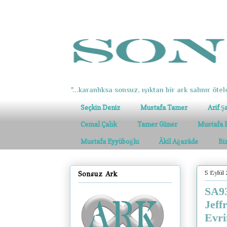
"...karanlıksa sonsuz, ışıktan bir ark salınır ötel
Seçkin Deniz
Mustafa Tamer
Arif Ş
Cemal Çalık
Tamer Güner
Mustafa 
Mustafa Eyyüboğlu
Âkil Ağazâde
Bi
5 Eylül
Sonsuz Ark
SA93
Jeff
Evri