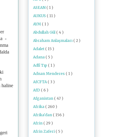
ASEAN
( 1 )
AUKUS
( 11 )
AYM
( 1 )
er
Abdullah Gül
( 4 )
da -
Abraham Anlaşmaları
( 2 )
lanma
Adalet
( 15 )
dalda
Adana
( 5 )
Adlî Tıp
( 1 )
ki
Adnan Menderes
( 1 )
h
AfCFTA
( 3 )
 haline
AfD
( 6 )
Afganistan
( 47 )
Afrika
( 260 )
Afrika'dan
( 156 )
Afrin
( 29 )
Afrin Zaferi
( 5 )
geri