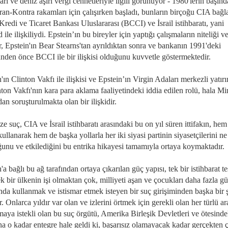
arı ve deniz aşırı vergi cennetleriyle ilgili görünüyor - 1980'lerin başın
ran-Kontra rakamları için çalışırken başladı, bunların birçoğu CIA bağla
redi ve Ticaret Bankası Uluslararası (BCCI) ve İsrail istihbaratı, yani
ile ilişkiliydi. Epstein’ın bu bireyler için yaptığı çalışmaların niteliği v
r, Epstein'ın Bear Stearns'tan ayrıldıktan sonra ve bankanın 1991'deki
nden önce BCCI ile bir ilişkisi olduğunu kuvvetle göstermektedir.
'ın Clinton Vakfı ile ilişkisi ve Epstein’ın Virgin Adaları merkezli yatır
ton Vakfı'nın kara para aklama faaliyetindeki iddia edilen rolü, hala Mi
dan soruşturulmakta olan bir ilişkidir.
e suç, CIA ve İsrail istihbaratı arasındaki bu on yıl süren ittifakın, hem
kullanarak hem de başka yollarla her iki siyasi partinin siyasetçilerini n
unu ve etkilediğini bu entrika hikayesi tamamıyla ortaya koymaktadır.
'a bağlı bu ağ tarafından ortaya çıkarılan güç yapısı, tek bir istihbarat te
k bir ülkenin işi olmaktan çok, milliyeti aşan ve çocukları daha fazla g
nda kullanmak ve istismar etmek isteyen bir suç girişiminden başka bir 
r. Onlarca yıldır var olan ve izlerini örtmek için gerekli olan her türlü ar
maya istekli olan bu suç örgütü, Amerika Birleşik Devletleri ve ötesind
na o kadar entegre hale geldi ki, başarısız olamayacak kadar gerçekten 