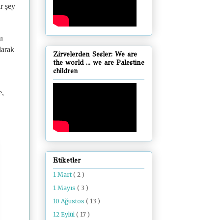
r şey
u
larak
Zirvelerden Sesler: We are
the world ... we are Palestine
children
e,
Etiketler
1 Mart
( 2 )
1 Mayıs
( 3 )
10 Ağustos
( 13 )
12 Eylül
( 17 )