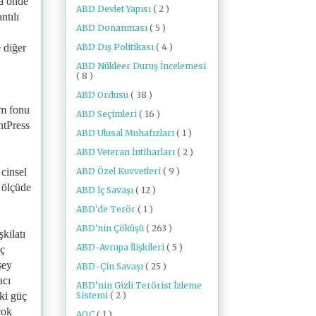
da önde
ABD Devlet Yapısı
( 2 )
ntılı
ABD Donanması
( 5 )
ABD Dış Politikası
( 4 )
e diğer
ABD Nükleer Duruş İncelemesi
( 8 )
ABD Ordusu
( 38 )
ım fonu
ABD Seçimleri
( 16 )
ntPress
ABD Ulusal Muhafızları
( 1 )
ABD Veteran İntiharları
( 2 )
ABD Özel Kuvvetleri
( 9 )
 cinsel
e ölçüde
ABD İç Savaşı
( 12 )
ABD'de Terör
( 1 )
ABD'nin Çöküşü
( 263 )
şkilatı
ABD-Avrupa İlişkileri
( 5 )
üç
şey
ABD-Çin Savaşı
( 25 )
acı
ABD’nin Gizli Terörist İzleme
Sistemi
( 2 )
eki güç
çok
AOC
( 1 )