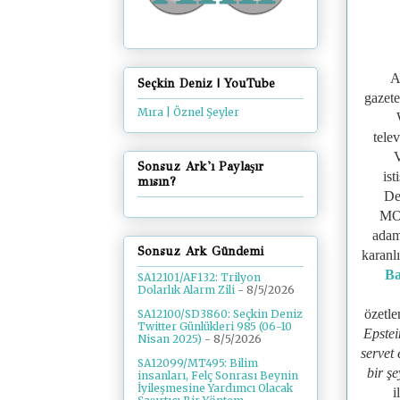
A
Seçkin Deniz | YouTube
gazete
Mıra | Öznel Şeyler
tele
V
Sonsuz Ark'ı Paylaşır
ist
mısın?
De
MOS
adam
Sonsuz Ark Gündemi
karanl
Ba
SA12101/AF132: Trilyon
Dolarlık Alarm Zili
- 8/5/2026
özetle
SA12100/SD3860: Seçkin Deniz
Twitter Günlükleri 985 (06-10
Epstei
Nisan 2025)
- 8/5/2026
servet
SA12099/MT495: Bilim
bir şe
insanları, Felç Sonrası Beynin
İyileşmesine Yardımcı Olacak
i