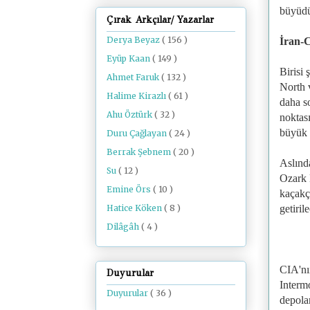
büyüd
Çırak Arkçılar/ Yazarlar
Derya Beyaz
( 156 )
İran-C
Eyüp Kaan
( 149 )
Birisi
Ahmet Faruk
( 132 )
North v
Halime Kirazlı
( 61 )
daha s
Ahu Öztürk
( 32 )
noktası
büyük 
Duru Çağlayan
( 24 )
Berrak Şebnem
( 20 )
Aslında
Su
( 12 )
Ozark 
Emine Örs
( 10 )
kaçakç
getirile
Hatice Köken
( 8 )
Dilâgâh
( 4 )
CIA'nı
Duyurular
Interm
Duyurular
( 36 )
depola