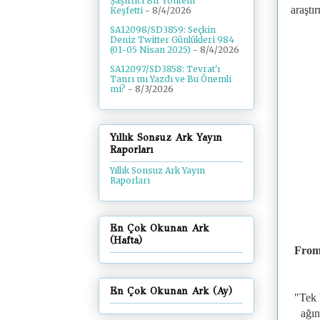
Şaşırtıcı Bir Yöntem
araştı
Keşfetti
- 8/4/2026
SA12098/SD3859: Seçkin
Deniz Twitter Günlükleri 984
(01-05 Nisan 2025)
- 8/4/2026
SA12097/SD3858: Tevrat'ı
Tanrı mı Yazdı ve Bu Önemli
mi?
- 8/3/2026
Yıllık Sonsuz Ark Yayın
Raporları
Yıllık Sonsuz Ark Yayın
Raporları
En Çok Okunan Ark
(Hafta)
From 
En Çok Okunan Ark (Ay)
"Tek b
ağın