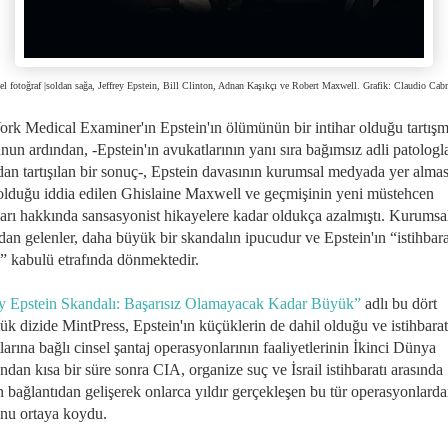
el fotoğraf |soldan sağa, Jeffrey Epstein, Bill Clinton, Adnan Kaşıkçı ve Robert Maxwell. Grafik: Claudio Cabr
rk Medical Examiner'ın Epstein'ın ölümünün bir intihar olduğu tartışm
un ardından, -Epstein'ın avukatlarının yanı sıra bağımsız adli patologl
dan tartışılan bir sonuç-, Epstein davasının kurumsal medyada yer almas
 olduğu iddia edilen Ghislaine Maxwell ve geçmişinin yeni müstehcen
ıları hakkında sansasyonist hikayelere kadar oldukça azalmıştı. Kurumsa
an gelenler, daha büyük bir skandalın ipucudur ve Epstein'ın “istihbara
” kabulü etrafında dönmektedir.
ey Epstein Skandalı: Başarısız Olamayacak Kadar Büyük”
adlı bu dört
ük dizide MintPress, Epstein'ın küçüklerin de dahil olduğu ve istihbarat
tlarına bağlı cinsel şantaj operasyonlarının faaliyetlerinin İkinci Dünya
ndan kısa bir süre sonra CIA, organize suç ve İsrail istihbaratı arasında
 bağlantıdan gelişerek onlarca yıldır gerçekleşen bu tür operasyonlarda
nu ortaya koydu.