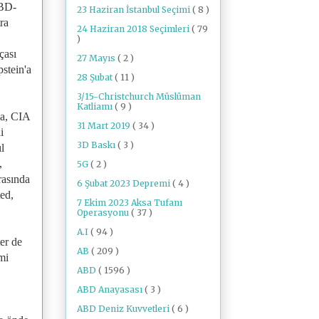
ABD-
23 Haziran İstanbul Seçimi
( 8 )
tra
24 Haziran 2018 Seçimleri
( 79
)
çası
27 Mayıs
( 2 )
pstein'a
28 Şubat
( 11 )
3/15-Christchurch Müslüman
Katliamı
( 9 )
da, CIA
31 Mart 2019
( 34 )
i
3D Baskı
( 3 )
l
,
5G
( 2 )
rasında
6 Şubat 2023 Depremi
( 4 )
ted,
7 Ekim 2023 Aksa Tufanı
Operasyonu
( 37 )
A.I
( 94 )
er de
AB
( 209 )
mi
ABD
( 1596 )
ABD Anayasası
( 3 )
ABD Deniz Kuvvetleri
( 6 )