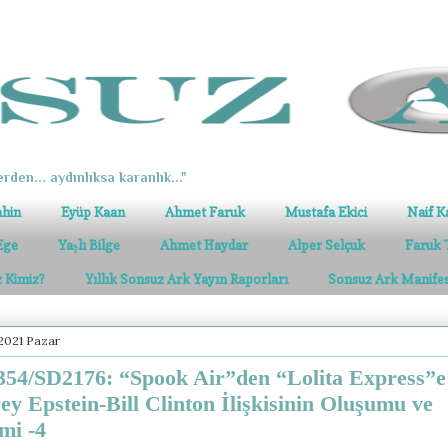
erden... aydınlıksa karanlık..."
ahin
Eyüp Kaan
Ahmet Faruk
Mustafa Ekici
Naif K
Ege
Yaşlı Bilge
Ahmet Haydar
Alper Selçuk
Faruk 
z Kimiz?
Yıllık Sonsuz Ark Yayın Raporları
Sonsuz Ark Manife
 2021 Pazar
54/SD2176: “Spook Air”den “Lolita Express”e
rey Epstein-Bill Clinton İlişkisinin Oluşumu ve
mi -4