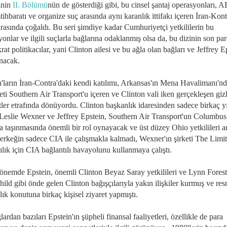
inin
II. Bölümü
nün de gösterdiği gibi, bu cinsel şantaj operasyonları, 
istihbaratı ve organize suç arasında aynı karanlık ittifakı içeren İran-Kon
ırasında çoğaldı. Bu seri şimdiye kadar Cumhuriyetçi yetkililerin bu
onlar ve ilgili suçlarla bağlarına odaklanmış olsa da, bu dizinin son par
t politikacılar, yani Clinton ailesi ve bu ağla olan bağları ve Jeffrey E
nacak.
n'ların İran-Contra'daki kendi katılımı, Arkansas'ın Mena Havalimanı'n
eti Southern Air Transport'u içeren ve Clinton vali iken gerçekleşen gizl
tler etrafında dönüyordu. Clinton başkanlık idaresinden sadece birkaç yı
 Leslie Wexner ve Jeffrey Epstein, Southern Air Transport'un Columbus
a taşınmasında önemli bir rol oynayacak ve üst düzey Ohio yetkilileri a
i erkeğin sadece CIA ile çalışmakla kalmadı, Wexner'ın şirketi The Limi
lık için CIA bağlantılı havayolunu kullanmaya çalıştı.
önemde Epstein, önemli Clinton Beyaz Saray yetkilileri ve Lynn Forest
ild gibi önde gelen Clinton bağışçılarıyla yakın ilişkiler kurmuş ve res
ık konutuna birkaç kişisel ziyaret yapmıştı.
ardan bazıları Epstein'ın şüpheli finansal faaliyetleri, özellikle de para