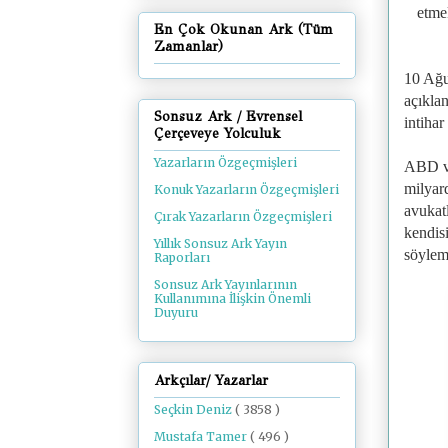
etme
En Çok Okunan Ark (Tüm
Zamanlar)
10 Ağu
açıkla
Sonsuz Ark / Evrensel
intihar
Çerçeveye Yolculuk
Yazarların Özgeçmişleri
ABD ve
milyar
Konuk Yazarların Özgeçmişleri
avukat
Çırak Yazarların Özgeçmişleri
kendisi
Yıllık Sonsuz Ark Yayın
söylemi
Raporları
Sonsuz Ark Yayınlarının
Kullanımına İlişkin Önemli
Duyuru
Arkçılar/ Yazarlar
Seçkin Deniz
( 3858 )
Mustafa Tamer
( 496 )