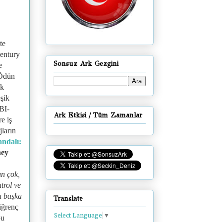
te
Century
Sonsuz Ark Gezgini
e
 Ödün
uk
şik
BI-
Ark Etkisi / Tüm Zamanlar
e iş
ların
andalı:
ney
an çok,
trol ve
n başka
Translate
iğrenç
Select Language
▼
bu