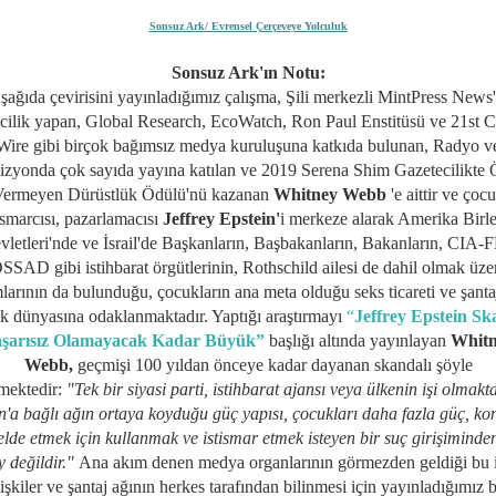
Sonsuz Ark/ Evrensel Çerçeveye Yolculuk
Sonsuz Ark'ın Notu:
şağıda çevirisini yayınladığımız çalışma, Şili merkezli MintPress News'
cilik yapan, Global Research, EcoWatch, Ron Paul Enstitüsü ve 21st 
Wire gibi birçok bağımsız medya kuruluşuna katkıda bulunan, Radyo v
vizyonda çok sayıda yayına katılan ve
2019
Serena Shim Gazetecilikte
ermeyen Dürüstlük Ödülü'
nü kazanan
Whitney Webb
'e aittir ve çoc
ismarcısı, pazarlamacısı
Jeffrey Epstein'
i merkeze alarak Amerika Birle
vletleri'nde ve İsrail'de Başkanların, Başbakanların, Bakanların, CIA-F
SAD gibi istihbarat örgütlerinin, Rothschild ailesi de dahil olmak üzer
larının da bulunduğu, çocukların ana meta olduğu seks ticareti ve şantaj
ık dünyasına odaklanmaktadır. Yaptığı araştırmayı
“
Jeffrey Epstein Sk
şarısız Olamayacak Kadar Büyük”
başlığı altında yayınlayan
Whit
Webb,
geçmişi 100 yıldan önceye kadar dayanan skandalı şöyle
mektedir:
"Tek bir siyasi parti, istihbarat ajansı veya ülkenin işi olmakt
n'a bağlı ağın ortaya koyduğu güç yapısı, çocukları daha fazla güç, kon
 elde etmek için kullanmak ve istismar etmek isteyen bir suç girişiminde
y değildir."
Ana akım denen medya organlarının görmezden geldiği bu 
lişkiler ve şantaj ağının herkes tarafından bilinmesi için yayınladığımız 