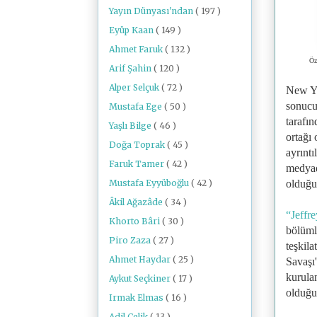
Yayın Dünyası'ndan
( 197 )
Eyüp Kaan
( 149 )
Ahmet Faruk
( 132 )
Öz
Arif Şahin
( 120 )
Alper Selçuk
( 72 )
New Yo
sonucun
Mustafa Ege
( 50 )
tarafın
Yaşlı Bilge
( 46 )
ortağı
Doğa Toprak
( 45 )
ayrınt
Faruk Tamer
( 42 )
medyad
Mustafa Eyyüboğlu
( 42 )
olduğu
Âkil Ağazâde
( 34 )
“Jeffr
Khorto Bâri
( 30 )
bölüml
Piro Zaza
( 27 )
teşkila
Ahmet Haydar
( 25 )
Savaşı'
kurulan
Aykut Seçkiner
( 17 )
olduğu
Irmak Elmas
( 16 )
Adil Çelik
( 13 )