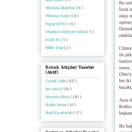
Bu ser
Mustafa Akdeniz
( 8 )
İsrail 
olayı s
Mümtaz Bahri
( 8 )
operasy
Ragıp Kefeci
( 6 )
Demokra
Düşünce Dünyası'ndan
( 5 )
odakla
Kâşif M.
( 5 )
Billur Dağ
( 2 )
Clinto
ön şirk
faaliye
Konuk Arkçılar/ Yazarlar
sonra,
(Aktif)
Ohio'y
her ik
Cemal Çalık
( 817 )
kaçakçı
Ata Atun
( 530 )
Mustafa Ekici
( 120 )
Aynı d
Hakkı Aslan
( 43 )
Rothsch
başkanl
Naif Karabatak
( 37 )
Bu bağl