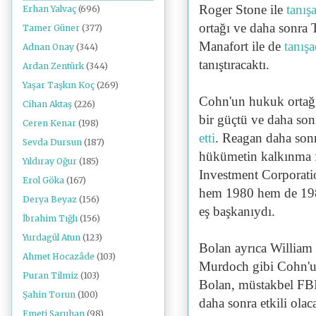
Roger Stone ile
tanış
Erhan Yalvaç
(696)
ortağı ve daha sonra
Tamer Güner
(377)
Manafort ile de
tanış
Adnan Onay
(344)
tanıştıracaktı.
Ardan Zentürk
(344)
Yaşar Taşkın Koç
(269)
Cohn'un hukuk ortağ
Cihan Aktaş
(226)
bir güçtü ve daha son
Ceren Kenar
(198)
etti
. Reagan daha son
Sevda Dursun
(187)
hükümetin kalkınma 
Yıldıray Oğur
(185)
Investment Corporati
Erol Göka
(167)
hem 1980 hem de 19
Derya Beyaz
(156)
eş başkanıydı.
İbrahim Tığlı
(156)
Yurdagül Atun
(123)
Bolan ayrıca William
Ahmet Hocazâde
(103)
Murdoch gibi Cohn'un 
Puran Tilmiz
(103)
Bolan, müstakbel FBI
Şahin Torun
(100)
daha sonra etkili olac
Emeti Saruhan
(98)