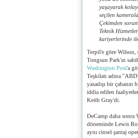
yaşayarak kolayc
seçilen kamerala
Çekimden soruml
Teknik Hizmetler
kariyerlerinde il
Terpil'e göre Wilson,
Tongsun Park'ın sah
Washington Post
'a g
Teşkilatı adına "ABD'li
yasadışı bir çabanın b
iddia edilen faaliyetle
Keith Gray'di.
DeCamp daha sonra Wi
döneminde Lewis Rosen
aynı cinsel şantaj o