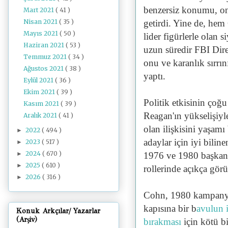
benzersiz konumu, on
Mart 2021
( 41 )
Nisan 2021
( 35 )
getirdi. Yine de, he
Mayıs 2021
( 50 )
lider figürlerle olan s
Haziran 2021
( 53 )
uzun süredir FBI Dire
Temmuz 2021
( 34 )
onu ve karanlık sırr
Ağustos 2021
( 38 )
yaptı.
Eylül 2021
( 36 )
Ekim 2021
( 39 )
Politik etkisinin çoğ
Kasım 2021
( 39 )
Reagan'ın yükselişiyl
Aralık 2021
( 41 )
olan ilişkisini yaşa
2022
( 494 )
►
adaylar için iyi bilin
2023
( 517 )
►
2024
( 670 )
►
1976 ve 1980 başkanl
2025
( 610 )
►
rollerinde açıkça görü
2026
( 316 )
►
Cohn, 1980 kampanyas
kapısına bir b
avulun i
Konuk Arkçılar/ Yazarlar
(Arşiv)
bırakması
için kötü bi