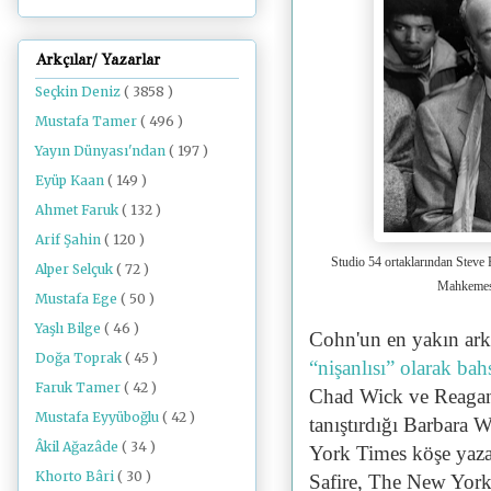
Arkçılar/ Yazarlar
Seçkin Deniz
( 3858 )
Mustafa Tamer
( 496 )
Yayın Dünyası'ndan
( 197 )
Eyüp Kaan
( 149 )
Ahmet Faruk
( 132 )
Arif Şahin
( 120 )
Studio 54 ortaklarından Stev
Alper Selçuk
( 72 )
Mahkemesi
Mustafa Ege
( 50 )
Yaşlı Bilge
( 46 )
Cohn'un en yakın ar
Doğa Toprak
( 45 )
“nişanlısı” olarak bahs
Faruk Tamer
( 42 )
Chad Wick ve Reagan 
Mustafa Eyyüboğlu
( 42 )
tanıştırdığı Barbara W
Âkil Ağazâde
( 34 )
York Times köşe yaza
Khorto Bâri
( 30 )
Safire,
The New York