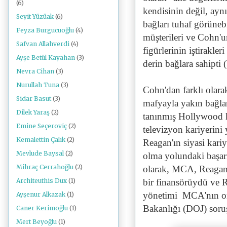
(6)
kendisinin değil, ayn
Seyit Yüzüak
(6)
bağları tuhaf görüne
Feyza Burgucuoğlu
(4)
müşterileri ve Cohn'u
Safvan Allahverdi
(4)
figürlerinin iştirakle
Ayşe Betül Kayahan
(3)
derin bağlara sahipti 
Nevra Cihan
(3)
Nurullah Tuna
(3)
Cohn'dan farklı olar
Sidar Basut
(3)
mafyayla yakın bağla
Dilek Yaraş
(2)
tanınmış Hollywood k
Emine Seçeroviç
(2)
televizyon kariyerin
Kemalettin Çalık
(2)
Reagan'ın siyasi kari
Mevlude Baysal
(2)
olma yolundaki başarı
Mihraç Cerrahoğlu
(2)
olarak, MCA, Reagan'ı
bir finansörüydü ve R
Architeuthis Dux
(1)
yönetimi MCA'nın org
Ayşenur Alkazak
(1)
Bakanlığı (DOJ) soru
Caner Kerimoğlu
(1)
Mert Beyoğlu
(1)