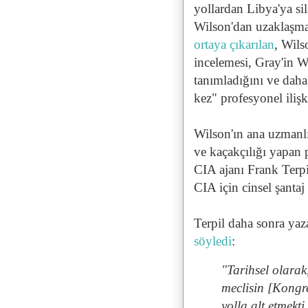
yollardan Libya'ya si
Wilson'dan uzaklaşmay
ortaya çıkarılan
, Wils
incelemesi, Gray'in Wi
tanımladığını ve daha
kez" profesyonel ilişk
Wilson'ın ana uzmanlı
ve kaçakçılığı yapan 
CIA ajanı Frank Terpil
CIA için cinsel şantaj
Terpil daha sonra yaz
söyledi
:
"Tarihsel olarak,
meclisin [Kongre
yolla alt etmekti