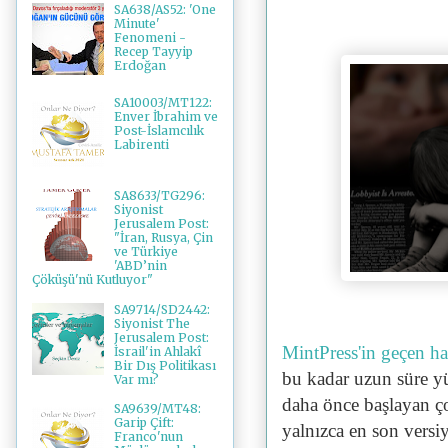
SA638/AS52: 'One
Minute'
Fenomeni -
Recep Tayyip
Erdoğan
SA10003/MT122:
Enver İbrahim ve
Post-İslamcılık
Labirenti
SA8633/TG296:
Siyonist
Jerusalem Post:
"İran, Rusya, Çin
ve Türkiye
'ABD’nin
Çöküşü'nü Kutluyor"
SA9714/SD2442:
Siyonist The
Jerusalem Post:
MintPress'in geçen haf
İsrail'in Ahlakî
Bir Dış Politikası
bu kadar uzun süre yü
Var mı?
daha önce başlayan ç
SA9639/MT48:
Garip Çift:
yalnızca en son vers
Franco'nun