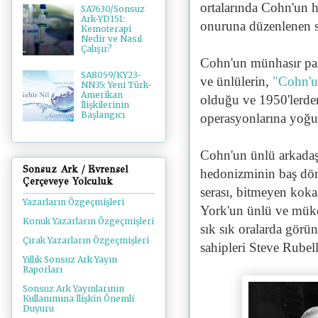
ortalarında Cohn'un
SA7630/Sonsuz
Ark-YD151:
onuruna düzenlenen sos
Kemoterapi
Nedir ve Nasıl
Çalışır?
Cohn'un münhasır parti
SA8059/KY23-
ve ünlülerin,
"Cohn'un
NN35: Yeni Türk-
Amerikan
olduğu
ve
1950'lerden
İlişkilerinin
Başlangıcı
operasyonlarına yoğun
Cohn'un ünlü arkadaş
Sonsuz Ark / Evrensel
hedonizminin baş dön
Çerçeveye Yolculuk
serası, bitmeyen koka
Yazarların Özgeçmişleri
York'un
ünlü ve mü
Konuk Yazarların Özgeçmişleri
sık sık oralarda görün
Çırak Yazarların Özgeçmişleri
sahipleri Steve Rubel
Yıllık Sonsuz Ark Yayın
Raporları
Sonsuz Ark Yayınlarının
Kullanımına İlişkin Önemli
Duyuru