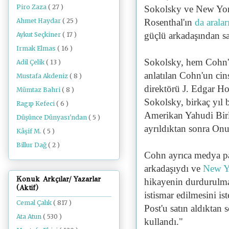
Piro Zaza
( 27 )
Sokolsky ve
New Yor
Ahmet Haydar
( 25 )
Rosenthal'ın
da arala
güçlü arkadaşından sa
Aykut Seçkiner
( 17 )
Irmak Elmas
( 16 )
Sokolsky, hem Cohn
Adil Çelik
( 13 )
anlatılan
Cohn'un cins
Mustafa Akdeniz
( 8 )
direktörü J. Edgar Hoo
Mümtaz Bahri
( 8 )
Sokolsky, birkaç yıl
Ragıp Kefeci
( 6 )
Amerikan Yahudi Birl
Düşünce Dünyası'ndan
( 5 )
ayrıldıktan sonra On
Kâşif M.
( 5 )
Billur Dağ
( 2 )
Cohn ayrıca medya p
arkadaşıydı ve
New Y
Konuk Arkçılar/ Yazarlar
hikayenin durdurulma
(Aktif)
istismar edilmesini is
Cemal Çalık
( 817 )
Post'u satın aldıktan 
Ata Atun
( 530 )
kullandı."