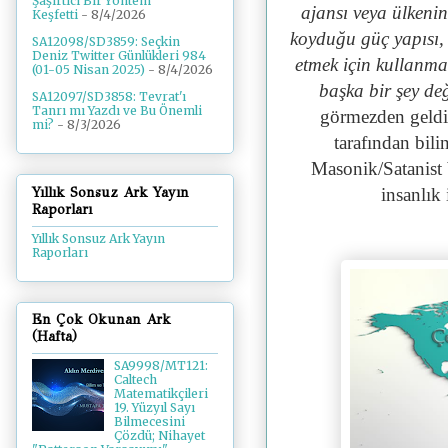
Şaşırtıcı Bir Yöntem
ajansı veya ülkenin
Keşfetti
- 8/4/2026
koyduğu güç yapısı, 
SA12098/SD3859: Seçkin
Deniz Twitter Günlükleri 984
etmek için kullanmak
(01-05 Nisan 2025)
- 8/4/2026
başka bir şey değ
SA12097/SD3858: Tevrat'ı
Tanrı mı Yazdı ve Bu Önemli
görmezden geldiğ
mi?
- 8/3/2026
tarafından bili
Masonik/Satanist 
Yıllık Sonsuz Ark Yayın
insanlık
Raporları
Yıllık Sonsuz Ark Yayın
Raporları
En Çok Okunan Ark
(Hafta)
SA9998/MT121:
Caltech
Matematikçileri
19. Yüzyıl Sayı
Bilmecesini
Çözdü; Nihayet