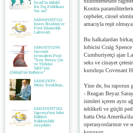
bilinmemesine rağmen,
İsrail'in Ahlakî
Bir Dış Politikası
Kontra paramiliterleri
Var mı?
cepheler, cinsel sömü
SA10003/MT122:
amacıyla reşit olmayan
Enver İbrahim ve
Post-İslamcılık
Labirenti
Bu halkalardan birkaç
lobicisi Craig Spence
SA8633/TG296:
Siyonist
Cumhuriyetçi ajan La
Jerusalem Post:
"İran, Rusya, Çin
seks ve cinayet çetes
ve Türkiye
'ABD’nin
kuruluşu Covenant Hou
Çöküşü'nü Kutluyor"
SA1083/KY9-
Yine de, bu raporun g
NK42: Yoruldum...
- Reagan Beyaz Saray i
isimleri içeren aynı a
tehlikeli ve güçlü pe
SA10293/MT182:
Japonya'nın Seks
hatta Orta Amerika'da ç
Kültürü
Hakkındaki
operasyonlarının ve s
Gerçekler
koyuyor.