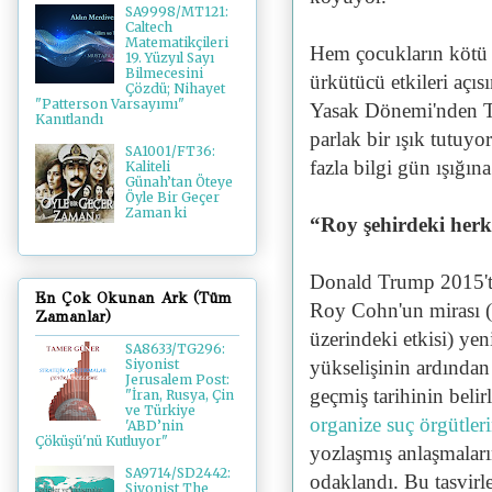
SA9998/MT121:
Caltech
Matematikçileri
Hem çocukların kötü n
19. Yüzyıl Sayı
Bilmecesini
ürkütücü etkileri açıs
Çözdü; Nihayet
"Patterson Varsayımı"
Yasak Dönemi'nden Tr
Kanıtlandı
parlak bir ışık tutuyor
SA1001/FT36:
fazla bilgi gün ışığına
Kaliteli
Günah’tan Öteye
Öyle Bir Geçer
Zaman ki
“Roy şehirdeki herkes
Donald Trump 2015'te 
En Çok Okunan Ark (Tüm
Roy Cohn'un mirası (
Zamanlar)
üzerindeki etkisi) ye
SA8633/TG296:
yükselişinin ardından 
Siyonist
Jerusalem Post:
geçmiş tarihinin belirl
"İran, Rusya, Çin
ve Türkiye
organize suç örgütler
'ABD’nin
Çöküşü'nü Kutluyor"
yozlaşmış anlaşmaları
SA9714/SD2442:
odaklandı. Bu tasvirle
Siyonist The