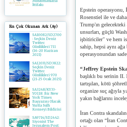
Müslümanlarla
İttifakı
Epstein operasyonu,
Rosenstiel ile ve dah
Trump'ın gelecekteki
En Çok Okunan Ark (Ay)
unsurları, güçlü Washi
SA10082/SD2700
işbitiriciler" ve hem i
: Seçkin Deniz
Twitter
sahip, hepsi aynı ağa 
Günlükleri 711
(16-20 Haziran
operasyonundan sadec
2021)
SA12031/SD3822:
Seçkin Deniz
“Jeffrey Epstein S
Twitter
Günlükleri 970
başlıklı bu serinin I
(21-25 Ocak 2025)
tartışılan, kötü şöhre
SA3248/KY33-
organize suç ağıyla y
YO118: Bir New
yakın bağlarını incele
York Times
Başyazısı Olarak
Yurtta Sulh
Konseyi Bildirisi
İran Contra skandalın
SA9714/SD2442:
ortağı olan “İran Cont
Siyonist The
Jerusalem Post: