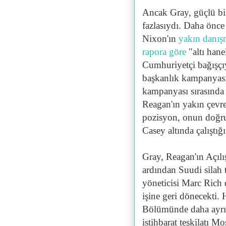
Ancak Gray, güçlü bir
fazlasıydı. Daha ön
Nixon'ın
yakın danış
rapora göre
"altı hane
Cumhuriyetçi bağışçıy
başkanlık kampanyası
kampanyası sırasında 
Reagan'ın yakın çevre
pozisyon, onun doğru
Casey altında çalıştığ
Gray, Reagan'ın Açılı
ardından Suudi silah
yöneticisi Marc Rich
işine geri dönecekti.
Bölümünde daha ayrıntıl
istihbarat teşkilatı Mo