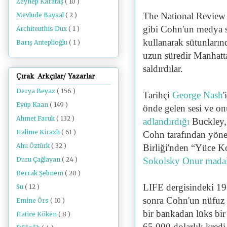
Zeynep Karataş
( 10 )
The National Review 
Mevlude Baysal
( 2 )
gibi Cohn'un medya s
Architeuthis Dux
( 1 )
kullanarak sütunların
Barış Anteplioğlu
( 1 )
uzun süredir Manhatt
saldırdılar.
Çırak Arkçılar/ Yazarlar
Derya Beyaz
( 156 )
Tarihçi
George Nash
'
Eyüp Kaan
( 149 )
önde gelen sesi ve o
Ahmet Faruk
( 132 )
adlandırdığı
Buckley
Halime Kirazlı
( 61 )
Cohn tarafından yön
Ahu Öztürk
( 32 )
Birliği'nden
“Yüce Ko
Sokolsky Onur mada
Duru Çağlayan
( 24 )
Berrak Şebnem
( 20 )
LIFE dergisindeki 19
Su
( 12 )
sonra Cohn'un nüfuz 
Emine Örs
( 10 )
bir bankadan lüks bir
Hatice Köken
( 8 )
65.000 dolarlık kredi 