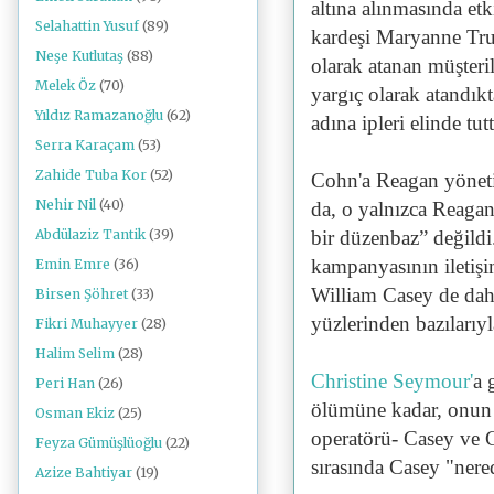
altına alınmasında et
Selahattin Yusuf
(89)
kardeşi Maryanne Tru
Neşe Kutlutaş
(88)
olarak atanan müşteril
Melek Öz
(70)
yargıç olarak atandı
Yıldız Ramazanoğlu
(62)
adına ipleri elinde tut
Serra Karaçam
(53)
Zahide Tuba Kor
(52)
Cohn'a Reagan yöneti
Nehir Nil
(40)
da, o yalnızca Reagan
bir düzenbaz” değildi
Abdülaziz Tantik
(39)
kampanyasının iletişi
Emin Emre
(36)
William Casey de dah
Birsen Şöhret
(33)
yüzlerinden bazılarıyla
Fikri Muhayyer
(28)
Halim Selim
(28)
Christine Seymour'
a 
Peri Han
(26)
ölümüne kadar, onun ç
Osman Ekiz
(25)
operatörü- Casey ve 
Feyza Gümüşlüoğlu
(22)
sırasında Casey "nere
Azize Bahtiyar
(19)