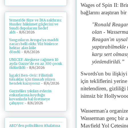
Wages of Spin II: Br
bağlarını araştıran b
Yemen'de füze ve İHA saldırısı:
"Ronald Reagan b
Husiler hükümet güçlerini ve
Suudi depolarını hedef
olan - Wasserma
aldı
- 8/6/2026
Reagan'ın uysal 
Yangınların Avrupa'ya maddi
zararı belli oldu: Yüz binlerce
yaptırabilmekle 
hektar alan küle
döndü
- 8/6/2026
karşı sert olmas
UNICEF: Ateşkese rağmen 10
yönlendirildi.”
ayda Gazze'de en az 300 çocuk
öldürüldü
- 8/6/2026
Swords'un bu ilişkiyi
İşgalci Ben-Gvir: Filistinli
tutsaklar için timsah yüzen
için tekliflerini yeri
hendek kazıyoruz
- 8/6/2026
nitelendiren, gizliliğ
Gazzeliler yıkılan evlerin
isimsiz bir Hollywoo
enkazlarına koyduğu
kovanlarla bal üretmeye
çalışıyor
- 8/6/2026
Wasserman'a organize
Wasserman genç bir a
Mayfield Yol Çetesine
ABD'den polisilikon ithalatına