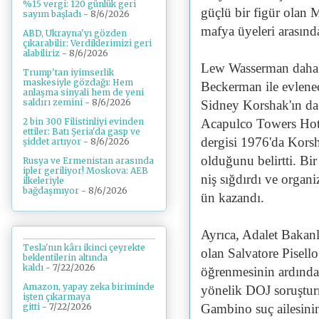
%15 vergi: 120 günlük geri
güçlü bir figür olan 
sayım başladı
- 8/6/2026
mafya üyeleri arasınd
ABD, Ukrayna'yı gözden
çıkarabilir: Verdiklerimizi geri
alabiliriz
- 8/6/2026
Lew Wasserman daha
Trump'tan iyimserlik
maskesiyle gözdağı: Hem
Beckerman ile evlene
anlaşma sinyali hem de yeni
saldırı zemini
- 8/6/2026
Sidney Korshak'ın da 
Acapulco Towers Hot
2 bin 300 Filistinliyi evinden
ettiler: Batı Şeria'da gasp ve
dergisi 1976'da Kors
şiddet artıyor
- 8/6/2026
olduğunu belirtti. Bi
Rusya ve Ermenistan arasında
ipler geriliyor! Moskova: AEB
niş sığdırdı ve organ
ilkeleriyle
bağdaşmıyor
- 8/6/2026
ün kazandı.
Ayrıca, Adalet Bakanlı
Tesla'nın kârı ikinci çeyrekte
olan Salvatore Pisello
beklentilerin altında
kaldı
- 7/22/2026
öğrenmesinin ardınd
Amazon, yapay zeka biriminde
yönelik DOJ soruşturm
işten çıkarmaya
gitti
- 7/22/2026
Gambino suç ailesini