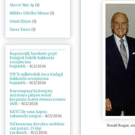
Merve Nur Ay
(1)
Nilüfer Dilrûba Yılmaz
(1)
Umut Elmas
(1)
Yaser Emre
(1)
Başsavcılık harekete geçti:
Ertuğrul Özkök hakkında
soruşturma
başlatıldı
- 8/2/2026
TİP'li milletvekili Sera Kadıgil
hakkında soruşturma
başlatıldı
- 8/2/2026
Bayrampaşa'da kavgayı
ayırmaya çalışan esnaf
kurşunun isabet etmesi sonucu
öldü
- 8/2/2026
KKTC'de sınır kapısı
yakınında yangın
- 8/2/2026
Yol kenarına devrilen otobüste
Ronald Reagan, ort
can pazarı: 15 kişi
yaralandı
- 8/2/2026