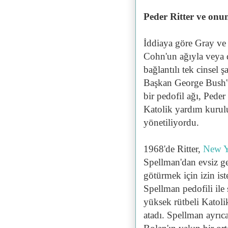
Peder Ritter ve onun
İddiaya göre Gray ve
Cohn'un ağıyla veya d
bağlantılı tek cinsel 
Başkan George Bush'un
bir pedofil ağı, Peder
Katolik yardım kurulu
yönetiliyordu.
1968'de Ritter,
New Y
Spellman'dan evsiz ge
götürmek için izin ist
Spellman pedofili ile
yüksek rütbeli Katolik
atadı. Spellman ayrı