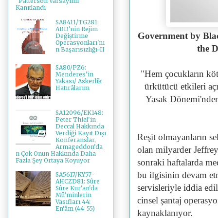
"Patterson Varsayımı"
Kanıtlandı
SA8411/TG281:
ABD'nin Rejim
Government by Blac
Değiştirme
Operasyonları'nı
the D
n Başarısızlığı-II
SA80/PZ6:
"
Hem çocukların kötü
Menderes’in
Yakası/ Askerlik
ürkütücü etkileri aç
Hatırâlarım
Yasak Dönemi'nden 
SA12096/EK148:
Peter Thiel'in
Deccal Hakkında
Verdiği Kayıt Dışı
Reşit olmayanların seks
Konferanslar,
Armageddon'da
olan milyarder Jeffr
n Çok Onun Hakkında Daha
Fazla Şey Ortaya Koyuyor
sonraki haftalarda me
bu ilgisinin devam etm
SA5617/KY57-
AHCZD81: Sûre
servisleriyle iddia edi
Sûre Kur'an'da
Mü'minlerin
cinsel şantaj operasy
Vasıfları 44:
En'âm (44-55)
kaynaklanıyor.