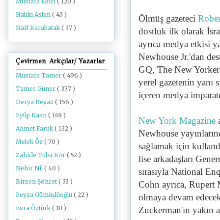
Mustafa Ekici
( 120 )
Hakkı Aslan
( 43 )
Ölmüş gazeteci
Rober
Naif Karabatak
( 37 )
dostluk ilk olarak İsra
ayrıca medya etkisi y
Newhouse Jr.'dan des
Çevirmen Arkçılar/ Yazarlar
GQ, The New Yorker v
Mustafa Tamer
( 496 )
yerel gazetenin yanı s
Tamer Güner
( 377 )
içeren medya imparato
Derya Beyaz
( 156 )
Eyüp Kaan
( 149 )
New York Magazine
Ahmet Faruk
( 132 )
Newhouse yayınlarında
Melek Öz
( 70 )
sağlamak için kullan
Zahide Tuba Kor
( 52 )
lise arkadaşları Gene
Nehir Nil
( 40 )
sırasıyla National Enq
Birsen Şöhret
( 33 )
Cohn ayrıca, Rupert M
Feyza Gümüşlüoğlu
( 22 )
olmaya devam edecek
Esra Öztürk
( 10 )
Zuckerman'ın yakın a