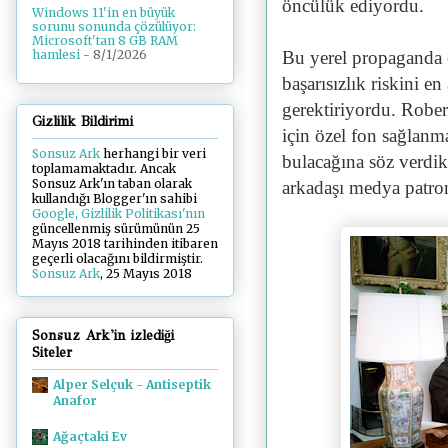
öncülük ediyordu.
Windows 11'in en büyük
sorunu sonunda çözülüyor:
Microsoft'tan 8 GB RAM
Bu yerel propaganda ç
hamlesi
- 8/1/2026
başarısızlık riskini e
gerektiriyordu. Rober
Gizlilik Bildirimi
için özel fon sağlanm
Sonsuz Ark
herhangi bir veri
bulacağına söz verdi
toplamamaktadır. Ancak
Sonsuz Ark'ın taban olarak
arkadaşı medya patro
kullandığı Blogger'ın sahibi
Google, Gizlilik Politikası'nın
güncellenmiş sürümünün 25
Mayıs 2018 tarihinden itibaren
geçerli olacağını bildirmiştir.
Sonsuz Ark
, 25 Mayıs 2018
Sonsuz Ark'in izlediği
Siteler
Alper Selçuk - Antiseptik
Anafor
Ağaçtaki Ev