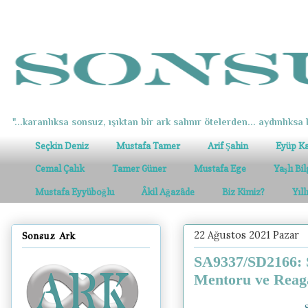
"...karanlıksa sonsuz, ışıktan bir ark salınır ötelerden... aydınlıksa k
Seçkin Deniz
Mustafa Tamer
Arif Şahin
Eyüp K
Cemal Çalık
Tamer Güner
Mustafa Ege
Yaşlı Bi
Mustafa Eyyüboğlu
Âkil Ağazâde
Biz Kimiz?
Yıl
22 Ağustos 2021 Pazar
Sonsuz Ark
SA9337/SD2166: Ş
Mentoru ve Reaga