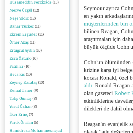
Hüsameddin Ferzîzâde
(15)
Seymour ayrıca Cohn'
Merve Özgül
(12)
en yakın arkadaşları
Neşe Yıldız
(12)
müşterilerinden biri 
Bahar Türker
(11)
bilinen Reagan, Cohn
Ekrem Ergüder
(11)
araştırmaları için dah
Ömer Altaş
(11)
büyük ölçüde Cohn'
Ertuğrul Aydın
(10)
Esra Öztürk
(10)
Cohn'un ölümünden 
Fatih Er
(10)
krizine karşı iyi be
Heca Ris
(10)
kocası Ronald, özel 
Zeynep Karataş
(10)
aldı
. Ronald Reagan 
Kemal Taner
(9)
olan gazeteci
Robert 
Talip Gümüş
(8)
etkinliklerine davetle
Yusuf Özhan
(8)
dilekleri de dahil olm
İlker Erinç
(7)
Faruk Önalan
(6)
Reagan'ın evanjelik 
Hamidreza Mohammesnejad
olarak “aile değerleri