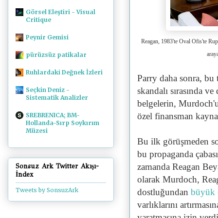
Görsel Eleştiri - Visual
Critique
Peynir Gemisi
Reagan, 1983'te Oval Ofis'te Ru
aray
pürüzsüz patikalar
Ruhlardaki Değnek İzleri
Parry daha sonra, bu 
skandalı sırasında v
Seçkin Deniz -
Sistematik Analizler
belgelerin, Murdoch'
özel finansman kayna
SREBRENICA; BM-
Hollanda-Sırp Soykırım
Müzesi
Bu ilk görüşmeden so
bu propaganda çabası
zamanda Reagan Beyaz
Sonsuz Ark Twitter Akışı-
İndex
olarak Murdoch, Reag
Tweets by SonsuzArk
dostluğundan
büyük 
varlıklarını artırmas
yaratmasına izin verdi