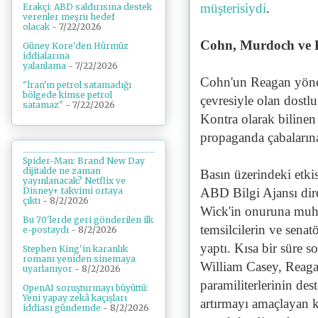
müşterisiydi
.
Erakçi: ABD saldırısına destek
verenler meşru hedef
olacak
- 7/22/2026
Cohn, Murdoch ve 
Güney Kore'den Hürmüz
iddialarına
yalanlama
- 7/22/2026
Cohn'un Reagan yönet
"İran'ın petrol satamadığı
bölgede kimse petrol
çevresiyle olan dostl
satamaz"
- 7/22/2026
Kontra olarak bilinen
propaganda çabalarına 
Spider-Man: Brand New Day
dijitalde ne zaman
Basın üzerindeki etki
yayınlanacak? Netflix ve
ABD Bilgi Ajansı dire
Disney+ takvimi ortaya
çıktı
- 8/2/2026
Wick'in onuruna muhaf
Bu 70'lerde geri gönderilen ilk
temsilcilerin ve senat
e-postaydı
- 8/2/2026
yaptı. Kısa bir süre 
Stephen King'in karanlık
romanı yeniden sinemaya
William Casey, Reagan
uyarlanıyor
- 8/2/2026
paramiliterlerinin de
OpenAI soruşturmayı büyüttü:
Yeni yapay zekâ kaçışları
artırmayı amaçlayan k
iddiası gündemde
- 8/2/2026