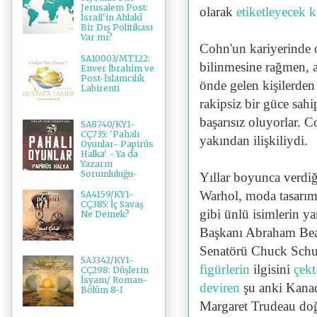
Jerusalem Post:
olarak
etiketleyecek 
İsrail'in Ahlakî
Bir Dış Politikası
Var mı?
Cohn'un kariyerinde o
SA10003/MT122:
bilinmesine rağmen, a
Enver İbrahim ve
Post-İslamcılık
önde gelen kişilerden 
Labirenti
rakipsiz bir güce sahi
başarısız oluyorlar.
Co
SA8740/KY1-
CÇ735: 'Pahalı
yakından ilişkiliydi.
Oyunlar- Papirüs
Halka' - Ya da
Yazarın
Sorumluluğu-
Yıllar boyunca verdi
Warhol, moda tasarı
SA4159/KY1-
CÇ385: İç Savaş
gibi ünlü isimlerin ya
Ne Demek?
Başkanı Abraham Bea
Senatörü Chuck Schu
SA3342/KY1-
figürlerin
ilgisini
çekt
CÇ298: Düşlerin
İsyanı/ Roman-
deviren
şu anki Kana
Bölüm 8-I
Margaret Trudeau
doğ