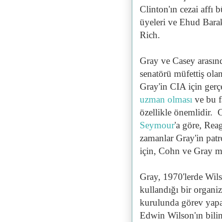
Clinton'ın cezai affı
üyeleri ve Ehud Barak 
Rich.
Gray ve Casey arasınd
senatörü müfettiş ola
Gray'in CIA için gerçe
uzman olması
ve bu f
özellikle önemlidir. 
Seymour
'a göre, Rea
zamanlar Gray'in pat
için, Cohn ve Gray mu
Gray, 1970'lerde Wil
kullandığı bir organi
kurulunda görev yapa
Edwin Wilson'ın bilin