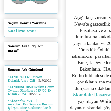
Aşağıda çevirisini 
Seçkin Deniz | YouTube
News'te gazetecili
Enstitüsü ve 21
Mıra | Öznel Şeyler
kuruluşuna katkıd
yayına katılan ve
2
Sonsuz Ark'ı Paylaşır
Dürüstlük Ödülü'
mısın?
istismarcısı, pazarla
Birleşik Devletler
Bakanların, CIA
Sonsuz Ark Gündemi
Rothschild ailesi de
SA12101/AF132: Trilyon
Dolarlık Alarm Zili
- 8/5/2026
çocukların ana met
SA12100/SD3860: Seçkin Deniz
dünyasına odaklanm
Twitter Günlükleri 985 (06-10
Skandalı: Başarı
Nisan 2025)
- 8/5/2026
yayınlayan
Whit
SA12099/MT495: Bilim
insanları, Felç Sonrası Beynin
dayanan skandalı şöy
İyileşmesine Yardımcı Olacak