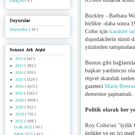
Dilâgâh
( 4 )
Buckley
- Barbara Wa
Duyurular
birlikte -
daha sonra 1
Duyurular
( 36 )
Cohn için
karakter ta
dışındakilerin tümü da
yüzünden tartışmalara
Sonsuz Ark Arşivi
2012
( 147 )
►
Bunun gibi bağlantıla
2013
( 382 )
►
başkan yardımcısı ol
2014
( 559 )
►
rüşvet skandalı nede
2015
( 1129 )
►
gazeteci
Marie Brenn
2016
( 1472 )
►
demesine şaşmamalı.
2017
( 1565 )
►
2018
( 1908 )
►
2019
( 912 )
►
Politik olarak her ye
2020
( 755 )
►
2021
( 498 )
▼
Roy Cohn'un "iyilik b
Ocak 2021
( 50 )
ünlüler ve en iyi medy
Şubat 2021
( 42 )