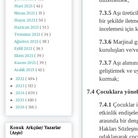
Mart 2021
( 41 )
7.3.5
Aşı üretici
Nisan 2021
( 35 )
bir şekilde ilet
Mayıs 2021
( 50 )
Haziran 2021
( 53 )
incelemesi için 
Temmuz 2021
( 34 )
7.3.6
Marjinal g
Ağustos 2021
( 38 )
Eylül 2021
( 36 )
kuruluşları ve/ve
Ekim 2021
( 39 )
7.3.7
Aşı alımını
Kasım 2021
( 39 )
Aralık 2021
( 41 )
geliştirmek ve u
kurmak;
2022
( 494 )
►
2023
( 517 )
►
7.4 Çocuklara yönelik
2024
( 670 )
►
2025
( 610 )
►
7.4.1
Çocuklar i
2026
( 316 )
►
etkinlik endişel
arasında bir den
Konuk Arkçılar/ Yazarlar
Hakları Sözleşm
(Arşiv)
odaklanarak çoc