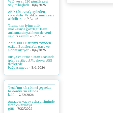
%15 vergi: 120 günlük geri
sayım başladı
- 8/6/2026
ABD, Ukrayna'yı gözden
çıkarabilir: Verdiklerimizi geri
alabiliriz
- 8/6/2026
Trump'tan iyimserlik
maskesiyle gözdağı: Hem
anlaşma sinyali hem de yeni
saldırı zemini
- 8/6/2026
2 bin 300 Filistinliyi evinden
ettiler: Batı Şeria'da gasp ve
şiddet artıyor
- 8/6/2026
Rusya ve Ermenistan arasında
ipler geriliyor! Moskova: AEB
ilkeleriyle
bağdaşmıyor
- 8/6/2026
Tesla'nın kârı ikinci çeyrekte
beklentilerin altında
kaldı
- 7/22/2026
Amazon, yapay zeka biriminde
işten çıkarmaya
gitti
- 7/22/2026