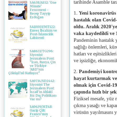
tarihinde Asamble tar
SA638/AS52: 'One
Minute'
Fenomeni -
1.
Yeni koronavirüs
Recep Tayyip
Erdoğan
hastalık olan Covid
oldu. Aralık 2020'y
SA10003/MT122:
Enver İbrahim ve
vaka kaydedildi ve 
Post-İslamcılık
Labirenti
Pandeminin hastalık 
sağlığı önlemleri, kü
SA8633/TG296:
hatları ve eşitsizlikle
Siyonist
Jerusalem Post:
ve işsizliğe, ekonom
"İran, Rusya, Çin
ve Türkiye
'ABD’nin
2.
Pandemiyi kontrol
Çöküşü'nü Kutluyor"
hayat kurtarmak ve 
SA9714/SD2442:
olmak için Covid-19'
Siyonist The
Jerusalem Post:
çapında hızlı bir şek
İsrail'in Ahlakî
Bir Dış Politikası
Fiziksel mesafe, yüz 
Var mı?
çıkma yasağı ve kapan
SA9639/MT48:
Garip Çift:
virüsün yayılmasını 
Franco'nun