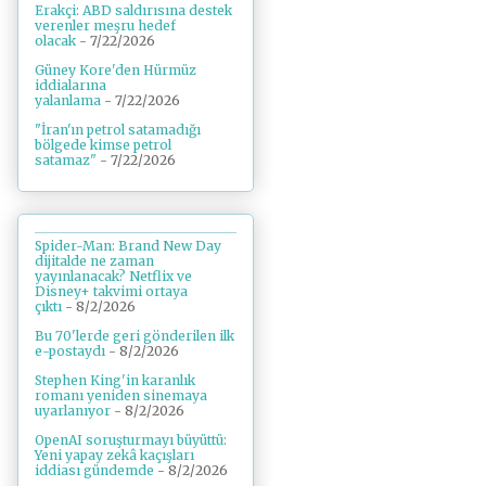
Erakçi: ABD saldırısına destek
verenler meşru hedef
olacak
- 7/22/2026
Güney Kore'den Hürmüz
iddialarına
yalanlama
- 7/22/2026
"İran'ın petrol satamadığı
bölgede kimse petrol
satamaz"
- 7/22/2026
Spider-Man: Brand New Day
dijitalde ne zaman
yayınlanacak? Netflix ve
Disney+ takvimi ortaya
çıktı
- 8/2/2026
Bu 70'lerde geri gönderilen ilk
e-postaydı
- 8/2/2026
Stephen King'in karanlık
romanı yeniden sinemaya
uyarlanıyor
- 8/2/2026
OpenAI soruşturmayı büyüttü:
Yeni yapay zekâ kaçışları
iddiası gündemde
- 8/2/2026