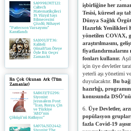
SA9998/MT121:
işbirliğine her zam
Caltech
Matematikçileri
Tesisi, küresel aşı ta
19. Yüzyıl Sayı
Dünya Sağlık Örgütü
Bilmecesini
Çözdü; Nihayet
Hazırlık Yenilikler
"Patterson Varsayımı"
Kanıtlandı
yönetilen COVAX, ge
SA1001/FT36:
araştırılmasını, geli
Kaliteli
Günah’tan Öteye
fiyatlandırmalarını
Öyle Bir Geçer
Zaman ki
fonları kullanır.
Aşıl
için üye devletler tara
yeterli aşı yönetimi ve
En Çok Okunan Ark (Tüm
duyulacaktır.
Bu bağ
Zamanlar)
hazırlığı, programı
SA8633/TG296:
konusunda DSÖ’nün 
Siyonist
Jerusalem Post:
"İran, Rusya, Çin
6.
Üye Devletler, ar
ve Türkiye
'ABD’nin
popülasyon grupları
Çöküşü'nü Kutluyor"
fazla Covid-19 aşıs
SA9714/SD2442:
Siyonist The