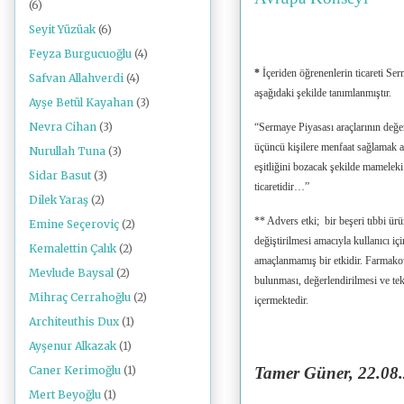
(6)
Seyit Yüzüak
(6)
Feyza Burgucuoğlu
(4)
*
İçeriden öğrenenlerin ticareti 
Safvan Allahverdi
(4)
aşağıdaki şekilde tanımlanmıştır.
Ayşe Betül Kayahan
(3)
Nevra Cihan
(3)
“Sermaye Piyasası araçlarının değe
üçüncü kişilere menfaat sağlamak a
Nurullah Tuna
(3)
eşitliğini bozacak şekilde mameleki
Sidar Basut
(3)
ticaretidir…”
Dilek Yaraş
(2)
** Advers etki; bir beşeri tıbbi ür
Emine Seçeroviç
(2)
değiştirilmesi amacıyla kullanıcı iç
Kemalettin Çalık
(2)
amaçlanmamış bir etkidir. Farmakovij
Mevlude Baysal
(2)
bulunması, değerlendirilmesi ve tek
Mihraç Cerrahoğlu
(2)
içermektedir.
Architeuthis Dux
(1)
Ayşenur Alkazak
(1)
Tamer Güner, 22.08.2
Caner Kerimoğlu
(1)
Mert Beyoğlu
(1)