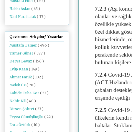
Mustafa Ekici
( 120 )
7.2.3
(Aşı konusu
Hakkı Aslan
( 43 )
olanlar ve sağlık
Naif Karabatak
( 37 )
özellikle yüksek
özel dikkat göst
Çevirmen Arkçılar/ Yazarlar
hizmetlerinde, öz
Mustafa Tamer
( 496 )
kolluk kuvvetleri
Tamer Güner
( 377 )
perakende sektör
Derya Beyaz
( 156 )
bulunan kişilere
Eyüp Kaan
( 149 )
7.2.4
Covid-19 A
Ahmet Faruk
( 132 )
(ACT-Hızlandırı
Melek Öz
( 70 )
çabaları destekl
Zahide Tuba Kor
( 52 )
erişimde eşitliği
Nehir Nil
( 40 )
Birsen Şöhret
( 33 )
7.2.5
Covid-19 a
Feyza Gümüşlüoğlu
( 22 )
ülkelerin kendi n
baltalar. Stokla
Esra Öztürk
( 10 )