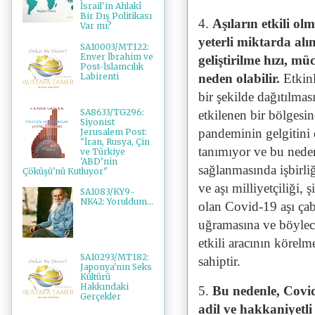
İsrail'in Ahlakî
Bir Dış Politikası
4.
Aşıların etkili olm
Var mı?
yeterli miktarda alı
SA10003/MT122:
Enver İbrahim ve
geliştirilme hızı, m
Post-İslamcılık
Labirenti
neden olabilir.
Etkinl
bir şekilde dağıtılmas
SA8633/TG296:
etkilenen bir bölgesin
Siyonist
pandeminin gelgitini d
Jerusalem Post:
"İran, Rusya, Çin
tanımıyor ve bu neden
ve Türkiye
'ABD’nin
sağlanmasında işbirli
Çöküşü'nü Kutluyor"
ve aşı milliyetçiliği, 
SA1083/KY9-
NK42: Yoruldum...
olan Covid-19 aşı ç
uğramasına ve böylec
etkili aracının körel
SA10293/MT182:
sahiptir.
Japonya'nın Seks
Kültürü
Hakkındaki
5.
Bu nedenle, Covid-
Gerçekler
adil ve hakkaniyetli