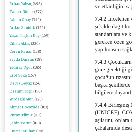
Erhan Yalvaç
(696)
ve etkinliğini s
Tamer Güner
(377)
7.4.2
İncelenen ç
Adnan Onay
(344)
şekilde dağıtılma
Ardan Zentürk
(344)
standartlara ve 
Yaşar Taşkın Koç
(269)
gereken özen gös
Cihan Aktaş
(226)
yapılmasını sağ
Ceren Kenar
(198)
Sevda Dursun
(187)
7.4.3
Çocukların 
Yıldıray Oğur
(185)
göre gerektiği g
Erol Göka
(167)
çocuğun rızasın
Derya Beyaz
(156)
başka şekillerde
İbrahim Tığlı
(156)
bilgilere dayan
Yurdagül Atun
(123)
7.4.4
Birleşmiş 
Ahmet Hocazâde
(103)
(UNICEF), COVAX
Puran Tilmiz
(103)
aşılarını, onlara
Şahin Torun
(100)
çabalarında des
Emeti Saruhan
(98)