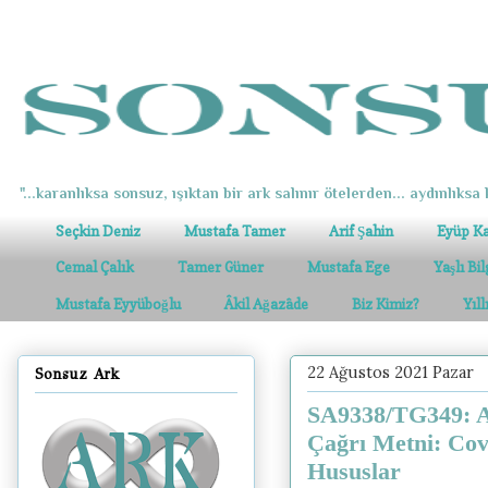
"...karanlıksa sonsuz, ışıktan bir ark salınır ötelerden... aydınlıksa k
Seçkin Deniz
Mustafa Tamer
Arif Şahin
Eyüp K
Cemal Çalık
Tamer Güner
Mustafa Ege
Yaşlı Bi
Mustafa Eyyüboğlu
Âkil Ağazâde
Biz Kimiz?
Yıl
22 Ağustos 2021 Pazar
Sonsuz Ark
SA9338/TG349: A
Çağrı Metni: Covi
Hususlar