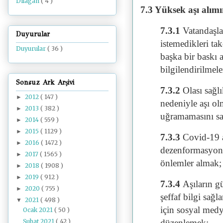
Dilâgâh
( 4 )
7.3 Yüksek aşı alımın
7.3.1
Vatandaşla
Duyurular
istemedikleri tak
Duyurular
( 36 )
başka bir baskı
bilgilendirilmel
Sonsuz Ark Arşivi
7.3.2
Olası sağl
2012
( 147 )
►
nedeniyle aşı o
2013
( 382 )
►
uğramamasını s
2014
( 559 )
►
2015
( 1129 )
►
7.3.3
Covid-19 aş
2016
( 1472 )
►
dezenformasyon v
2017
( 1565 )
►
önlemler almak;
2018
( 1908 )
►
2019
( 912 )
►
7.3.4
Aşıların g
2020
( 755 )
►
şeffaf bilgi sağ
2021
( 498 )
▼
için sosyal medy
Ocak 2021
( 50 )
Şubat 2021
( 42 )
düzenlemek;