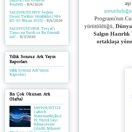
Şaşırtıcı Bir Yöntem
aş
Keşfetti
- 8/4/2026
zorunluluğu
SA12098/SD3859: Seçkin
Deniz Twitter Günlükleri 984
Programı'nın
Cu
(01-05 Nisan 2025)
- 8/4/2026
yürütüldüğü,
Dünya 
SA12097/SD3858: Tevrat'ı
Tanrı mı Yazdı ve Bu Önemli
Salgın Hazırlık
mi?
- 8/3/2026
ortaklaşa yön
Yıllık Sonsuz Ark Yayın
Raporları
Yıllık Sonsuz Ark Yayın
Raporları
En Çok Okunan Ark
(Hafta)
SA9998/MT121:
Caltech
Matematikçileri
19. Yüzyıl Sayı
Bilmecesini
Çözdü; Nihayet