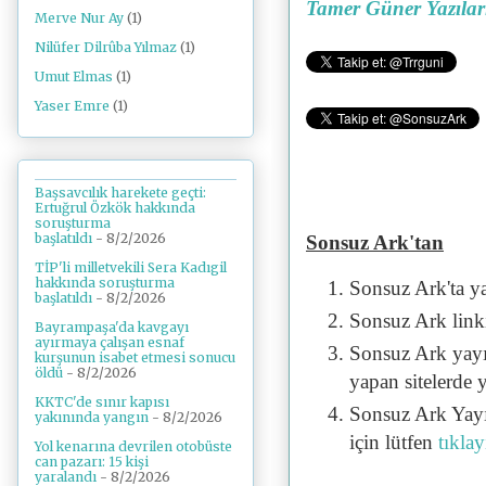
Tamer Güner Yazılar
Merve Nur Ay
(1)
Nilüfer Dilrûba Yılmaz
(1)
Umut Elmas
(1)
Yaser Emre
(1)
Başsavcılık harekete geçti:
Ertuğrul Özkök hakkında
soruşturma
başlatıldı
- 8/2/2026
Sonsuz Ark'tan
TİP'li milletvekili Sera Kadıgil
hakkında soruşturma
Sonsuz Ark'ta y
başlatıldı
- 8/2/2026
Sonsuz Ark linki 
Bayrampaşa'da kavgayı
ayırmaya çalışan esnaf
Sonsuz Ark yayı
kurşunun isabet etmesi sonucu
öldü
- 8/2/2026
yapan sitelerde 
KKTC'de sınır kapısı
Sonsuz Ark Yayı
yakınında yangın
- 8/2/2026
için lütfen
tıklay
Yol kenarına devrilen otobüste
can pazarı: 15 kişi
yaralandı
- 8/2/2026