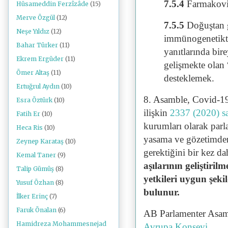
7.5.4
Farmakovij
Hüsameddin Ferzîzâde
(15)
Merve Özgül
(12)
7.5.5
Doğuştan g
Neşe Yıldız
(12)
immünogenetiktek
Bahar Türker
(11)
yanıtlarında bire
Ekrem Ergüder
(11)
gelişmekte olan 
Ömer Altaş
(11)
desteklemek.
Ertuğrul Aydın
(10)
8. Asamble, Covid-19
Esra Öztürk
(10)
ilişkin
2337 (2020) sa
Fatih Er
(10)
kurumları olarak parl
Heca Ris
(10)
yasama ve gözetimden
Zeynep Karataş
(10)
gerektiğini bir kez d
Kemal Taner
(9)
aşılarının geliştirilm
Talip Gümüş
(8)
yetkileri uygun şek
Yusuf Özhan
(8)
bulunur.
İlker Erinç
(7)
Faruk Önalan
(6)
AB Parlamenter Asam
Hamidreza Mohammesnejad
Avrupa Konseyi