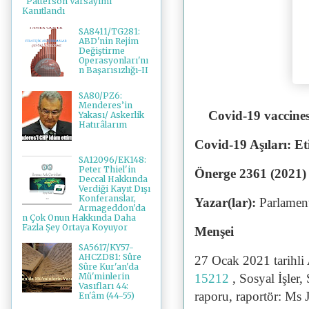
"Patterson Varsayımı"
Kanıtlandı
SA8411/TG281:
ABD'nin Rejim
Değiştirme
Operasyonları'nı
n Başarısızlığı-II
SA80/PZ6:
Menderes’in
Covid-19 vaccines:
Yakası/ Askerlik
Hatırâlarım
Covid-19 Aşıları: Et
SA12096/EK148:
Peter Thiel'in
Önerge 2361 (2021)
Deccal Hakkında
Verdiği Kayıt Dışı
Konferanslar,
Yazar(lar):
Parlamen
Armageddon'da
n Çok Onun Hakkında Daha
Fazla Şey Ortaya Koyuyor
Menşei
SA5617/KY57-
AHCZD81: Sûre
27 Ocak 2021 tarihli
Sûre Kur'an'da
15212
, Sosyal İşler
Mü'minlerin
Vasıfları 44:
raporu, raportör: M
En'âm (44-55)