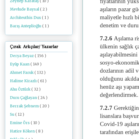
fiyatlarının yü
Zeynep Karataş
( 10 )
aşıların pazar g
Mevlude Baysal
( 2 )
maliyetle hızlı 
Architeuthis Dux
( 1 )
denetim ve duru
Barış Anteplioğlu
( 1 )
7.2.6
Aşılama ri
ülkenin sağlık ça
Çırak Arkçılar/ Yazarlar
aşılayabilmesin
Derya Beyaz
( 156 )
sosyo-ekonomik y
Eyüp Kaan
( 149 )
dozlarının adil v
Ahmet Faruk
( 132 )
olduğunu akılda 
Halime Kirazlı
( 61 )
henüz aşı yapama
Ahu Öztürk
( 32 )
değerlendirmek.
Duru Çağlayan
( 24 )
Berrak Şebnem
( 20 )
7.2.7
Gerektiğind
Su
( 12 )
lisanslara başvu
Emine Örs
( 10 )
Covid-19 aşıları
tarafından erişil
Hatice Köken
( 8 )