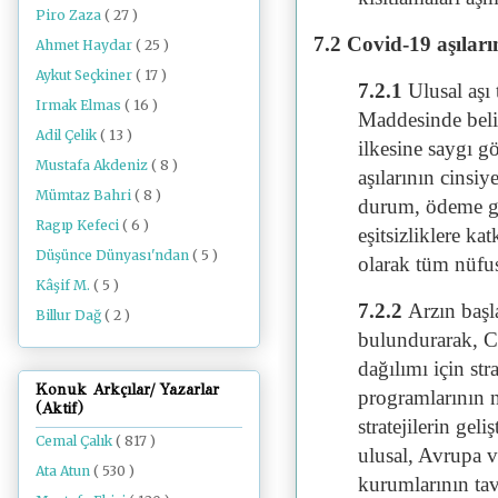
Piro Zaza
( 27 )
7.2 Covid-19 aşılarını
Ahmet Haydar
( 25 )
Aykut Seçkiner
( 17 )
7.2.1
Ulusal aşı
Irmak Elmas
( 16 )
Maddesinde belirt
Adil Çelik
( 13 )
ilkesine saygı g
Mustafa Akdeniz
( 8 )
aşılarının cinsi
Mümtaz Bahri
( 8 )
durum, ödeme gü
Ragıp Kefeci
( 6 )
eşitsizliklere k
Düşünce Dünyası'ndan
( 5 )
olarak tüm nüfu
Kâşif M.
( 5 )
7.2.2
Arzın başl
Billur Dağ
( 2 )
bulundurarak, Co
dağılımı için str
Konuk Arkçılar/ Yazarlar
programlarının n
(Aktif)
stratejilerin ge
Cemal Çalık
( 817 )
ulusal, Avrupa v
Ata Atun
( 530 )
kurumlarının tav