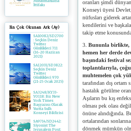
Müslümanlarla
oranları şimdi dünya
İttifakı
Konseyi üyesi Devlet,
nüfusları giderek art
kendilerini ve başkala
En Çok Okunan Ark (Ay)
takip etme konusunda 
SA10082/SD2700
: Seçkin Deniz
3.
Bununla birlikte, 
Twitter
Günlükleri 711
hemen her derde dev
(16-20 Haziran
2021)
başındaki festival 
SA12031/SD3822:
toplantılarıyla, çoğ
Seçkin Deniz
Twitter
muhtemelen çok yüks
Günlükleri 970
(21-25 Ocak 2025)
tarafından dış ortam s
hastalık görülme oranı
SA3248/KY33-
YO118: Bir New
Aşıların bu kış enfek
York Times
Başyazısı Olarak
olması pek olası değil
Yurtta Sulh
önüne alındığında. Bu
Konseyi Bildirisi
ortalarından sonları
SA9714/SD2442:
Siyonist The
dönmek mümkün olma
Jerusalem Post: