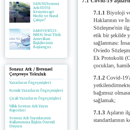
7.1 Covid-19 aşıların
SA7630/Sonsuz
Ark-YD151:
7.1.1
Biyoloji v
Kemoterapi
Nedir ve Nasıl
Haklarının ve İ
Çalışır?
Sözleşme'nin il
SA8059/KY23-
etik bir şekilde 
NN35: Yeni Türk-
Amerikan
sağlanması: İns
İlişkilerinin
Başlangıcı
Oviedo Sözleşme
Ek Protokolü (C
çocukları, hamile
Sonsuz Ark / Evrensel
Çerçeveye Yolculuk
7.1.2
Covid-19'a 
Yazarların Özgeçmişleri
yetkilendirmekt
Konuk Yazarların Özgeçmişleri
bağımsız olması
Çırak Yazarların Özgeçmişleri
sağlamak;
Yıllık Sonsuz Ark Yayın
Raporları
7.1.3
Aşıların il
Sonsuz Ark Yayınlarının
standartlarının 
Kullanımına İlişkin Önemli
Duyuru