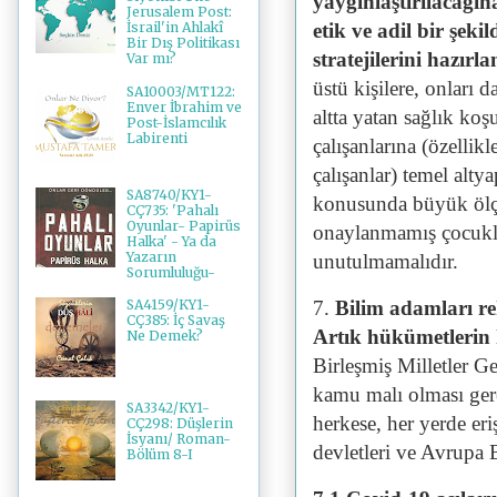
yaygınlaştırılacağı
Jerusalem Post:
etik ve adil bir şek
İsrail'in Ahlakî
Bir Dış Politikası
stratejilerini hazırl
Var mı?
üstü kişilere, onları 
SA10003/MT122:
Enver İbrahim ve
altta yatan sağlık koşu
Post-İslamcılık
Labirenti
çalışanlarına (özellik
çalışanlar) temel alty
SA8740/KY1-
konusunda büyük ölçü
CÇ735: 'Pahalı
Oyunlar- Papirüs
onaylanmamış çocukla
Halka' - Ya da
Yazarın
unutulmamalıdır.
Sorumluluğu-
7.
Bilim adamları rek
SA4159/KY1-
CÇ385: İç Savaş
Artık hükümetlerin 
Ne Demek?
Birleşmiş Milletler Ge
kamu malı olması ger
SA3342/KY1-
herkese, her yerde eri
CÇ298: Düşlerin
İsyanı/ Roman-
devletleri ve Avrupa B
Bölüm 8-I