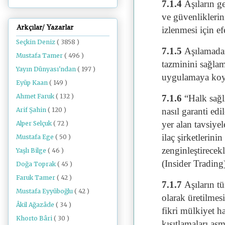
7.1.4
Aşıların g
ve güvenliklerin
Arkçılar/ Yazarlar
izlenmesi için ef
Seçkin Deniz
( 3858 )
7.1.5
Aşılamadan
Mustafa Tamer
( 496 )
tazminini sağlam
Yayın Dünyası'ndan
( 197 )
uygulamaya ko
Eyüp Kaan
( 149 )
Ahmet Faruk
( 132 )
7.1.6
“Halk sağlı
Arif Şahin
( 120 )
nasıl garanti edi
yer alan tavsiyel
Alper Selçuk
( 72 )
ilaç şirketlerin
Mustafa Ege
( 50 )
zenginleştirecekl
Yaşlı Bilge
( 46 )
(Insider Trading
Doğa Toprak
( 45 )
Faruk Tamer
( 42 )
7.1.7
Aşıların t
Mustafa Eyyüboğlu
( 42 )
olarak üretilmes
Âkil Ağazâde
( 34 )
fikri mülkiyet h
Khorto Bâri
( 30 )
kısıtlamaları aş