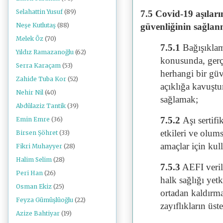
Selahattin Yusuf
(89)
7.5 Covid-19 aşıları
güvenliğinin sağla
Neşe Kutlutaş
(88)
Melek Öz
(70)
7.5.1
Bağışıklam
Yıldız Ramazanoğlu
(62)
konusunda, gerçe
Serra Karaçam
(53)
herhangi bir güv
Zahide Tuba Kor
(52)
açıklığa kavuştur
Nehir Nil
(40)
sağlamak;
Abdülaziz Tantik
(39)
7.5.2
Aşı sertifi
Emin Emre
(36)
etkileri ve olum
Birsen Şöhret
(33)
amaçlar için ku
Fikri Muhayyer
(28)
Halim Selim
(28)
7.5.3
AEFI verile
Peri Han
(26)
halk sağlığı yetk
Osman Ekiz
(25)
ortadan kaldırma
Feyza Gümüşlüoğlu
(22)
zayıflıkların üs
Azize Bahtiyar
(19)