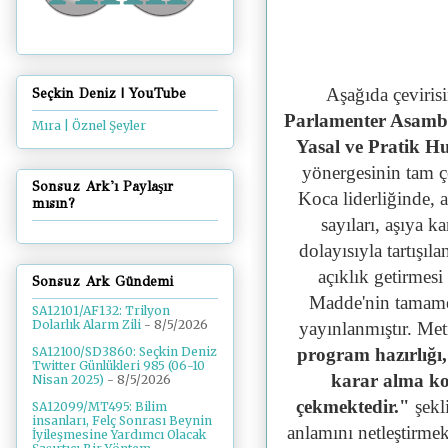
Aşağıda çeviris
Seçkin Deniz | YouTube
Parlamenter Asambl
Mıra | Öznel Şeyler
Yasal ve Pratik Hus
yönergesinin tam çe
Sonsuz Ark'ı Paylaşır
Koca liderliğinde, 
mısın?
sayıları, aşıya k
dolayısıyla tartışıl
açıklık getirmes
Sonsuz Ark Gündemi
Madde'nin tamamen
SA12101/AF132: Trilyon
Dolarlık Alarm Zili
- 8/5/2026
yayınlanmıştır. Met
program hazırlığı
SA12100/SD3860: Seçkin Deniz
Twitter Günlükleri 985 (06-10
karar alma k
Nisan 2025)
- 8/5/2026
çekmektedir."
şekl
SA12099/MT495: Bilim
insanları, Felç Sonrası Beynin
anlamını netleştirmek
İyileşmesine Yardımcı Olacak