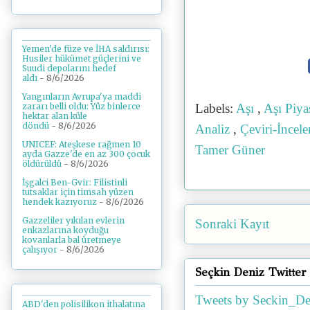
Yemen'de füze ve İHA saldırısı:
Husiler hükümet güçlerini ve
Suudi depolarını hedef
aldı
- 8/6/2026
Yangınların Avrupa'ya maddi
zararı belli oldu: Yüz binlerce
Labels:
Aşı
,
Aşı Piya
hektar alan küle
döndü
- 8/6/2026
Analiz
,
Çeviri-İncel
UNICEF: Ateşkese rağmen 10
Tamer Güner
ayda Gazze'de en az 300 çocuk
öldürüldü
- 8/6/2026
İşgalci Ben-Gvir: Filistinli
tutsaklar için timsah yüzen
hendek kazıyoruz
- 8/6/2026
Gazzeliler yıkılan evlerin
Sonraki Kayıt
enkazlarına koyduğu
kovanlarla bal üretmeye
çalışıyor
- 8/6/2026
Seçkin Deniz Twitter
Tweets by Seckin_De
ABD'den polisilikon ithalatına