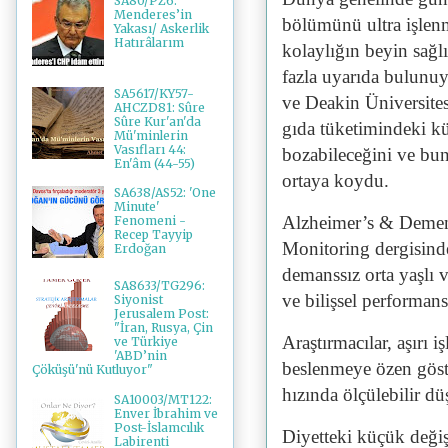
SA80/PZ6:
Menderes’in
bölümünü ultra işlenm
Yakası/ Askerlik
Hatırâlarım
kolaylığın beyin sağl
fazla uyarıda bulunuy
SA5617/KY57-
ve Deakin Üniversitesi
AHCZD81: Sûre
Sûre Kur'an'da
gıda tüketimindeki kü
Mü'minlerin
Vasıfları 44:
bozabileceğini ve buna
En'âm (44-55)
ortaya koydu.
SA638/AS52: 'One
Minute'
Alzheimer’s & Dement
Fenomeni -
Recep Tayyip
Monitoring dergisinde
Erdoğan
demanssız orta yaşlı v
SA8633/TG296:
ve bilişsel performansl
Siyonist
Jerusalem Post:
"İran, Rusya, Çin
Araştırmacılar, aşırı i
ve Türkiye
'ABD’nin
beslenmeye özen göste
Çöküşü'nü Kutluyor"
hızında ölçülebilir düş
SA10003/MT122:
Enver İbrahim ve
Post-İslamcılık
Diyetteki küçük değişi
Labirenti