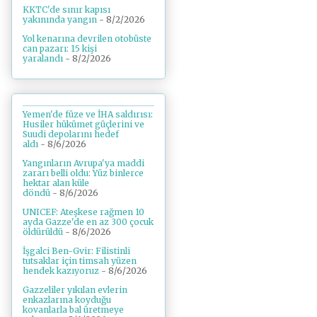
KKTC'de sınır kapısı
yakınında yangın
- 8/2/2026
Yol kenarına devrilen otobüste
can pazarı: 15 kişi
yaralandı
- 8/2/2026
Yemen'de füze ve İHA saldırısı:
Husiler hükümet güçlerini ve
Suudi depolarını hedef
aldı
- 8/6/2026
Yangınların Avrupa'ya maddi
zararı belli oldu: Yüz binlerce
hektar alan küle
döndü
- 8/6/2026
UNICEF: Ateşkese rağmen 10
ayda Gazze'de en az 300 çocuk
öldürüldü
- 8/6/2026
İşgalci Ben-Gvir: Filistinli
tutsaklar için timsah yüzen
hendek kazıyoruz
- 8/6/2026
Gazzeliler yıkılan evlerin
enkazlarına koyduğu
kovanlarla bal üretmeye