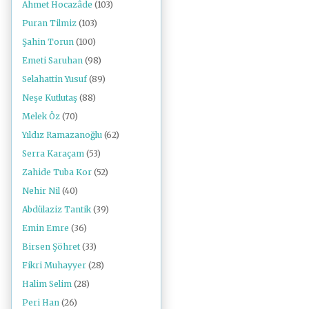
Ahmet Hocazâde
(103)
Puran Tilmiz
(103)
Şahin Torun
(100)
Emeti Saruhan
(98)
Selahattin Yusuf
(89)
Neşe Kutlutaş
(88)
Melek Öz
(70)
Yıldız Ramazanoğlu
(62)
Serra Karaçam
(53)
Zahide Tuba Kor
(52)
Nehir Nil
(40)
Abdülaziz Tantik
(39)
Emin Emre
(36)
Birsen Şöhret
(33)
Fikri Muhayyer
(28)
Halim Selim
(28)
Peri Han
(26)