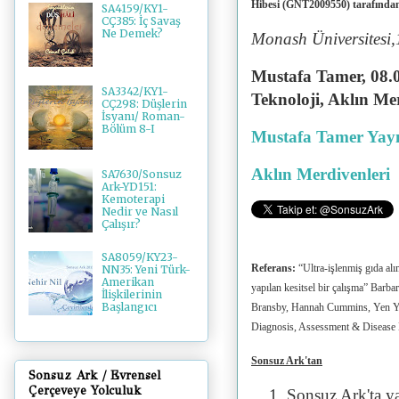
Hibesi (GNT2009550) tarafından 
SA4159/KY1-
CÇ385: İç Savaş
Ne Demek?
Monash Üniversitesi
Mustafa Tamer, 08.0
SA3342/KY1-
Teknoloji, Aklın Me
CÇ298: Düşlerin
İsyanı/ Roman-
Bölüm 8-I
Mustafa Tamer Yayı
Aklın Merdivenleri
SA7630/Sonsuz
Ark-YD151:
Kemoterapi
Nedir ve Nasıl
Çalışır?
SA8059/KY23-
Referans:
“Ultra-işlenmiş gıda alım
NN35: Yeni Türk-
Amerikan
yapılan kesitsel bir çalışma” Barb
İlişkilerinin
Başlangıcı
Bransby, Hannah Cummins, Yen Yin
Diagnosis, Assessment & Disease
Sonsuz Ark'tan
Sonsuz Ark / Evrensel
Çerçeveye Yolculuk
Sonsuz Ark'ta y