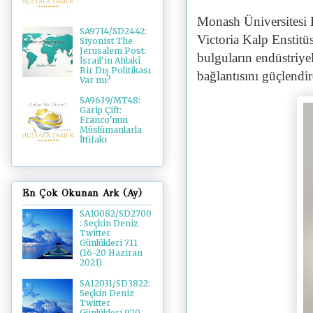
Monash Üniversitesi 
SA9714/SD2442:
Victoria Kalp Enstitü
Siyonist The
Jerusalem Post:
bulguların endüstriyel
İsrail'in Ahlakî
Bir Dış Politikası
bağlantısını güçlendi
Var mı?
SA9639/MT48:
Garip Çift:
Franco'nun
Müslümanlarla
İttifakı
En Çok Okunan Ark (Ay)
SA10082/SD2700
: Seçkin Deniz
Twitter
Günlükleri 711
(16-20 Haziran
2021)
SA12031/SD3822:
Seçkin Deniz
Twitter
Günlükleri 970