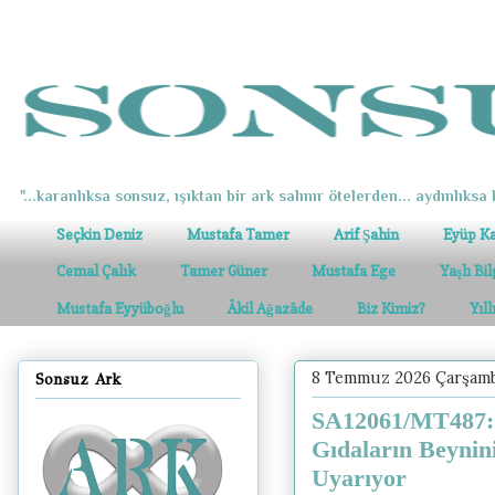
"...karanlıksa sonsuz, ışıktan bir ark salınır ötelerden... aydınlıksa k
Seçkin Deniz
Mustafa Tamer
Arif Şahin
Eyüp K
Cemal Çalık
Tamer Güner
Mustafa Ege
Yaşlı Bi
Mustafa Eyyüboğlu
Âkil Ağazâde
Biz Kimiz?
Yıl
8 Temmuz 2026 Çarşam
Sonsuz Ark
SA12061/MT487: B
Gıdaların Beynin
Uyarıyor