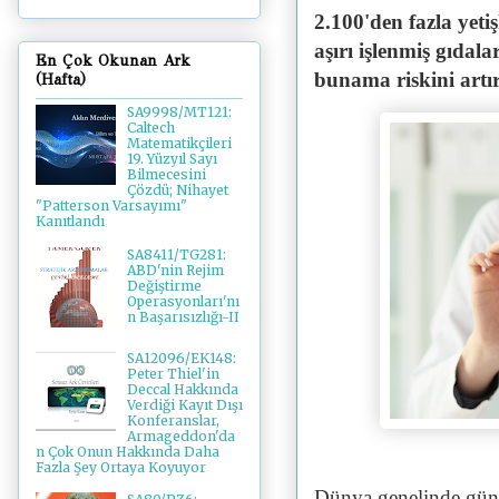
2.100'den fazla yeti
aşırı işlenmiş gıdala
En Çok Okunan Ark
bunama riskini artır
(Hafta)
SA9998/MT121:
Caltech
Matematikçileri
19. Yüzyıl Sayı
Bilmecesini
Çözdü; Nihayet
"Patterson Varsayımı"
Kanıtlandı
SA8411/TG281:
ABD'nin Rejim
Değiştirme
Operasyonları'nı
n Başarısızlığı-II
SA12096/EK148:
Peter Thiel'in
Deccal Hakkında
Verdiği Kayıt Dışı
Konferanslar,
Armageddon'da
n Çok Onun Hakkında Daha
Fazla Şey Ortaya Koyuyor
Dünya genelinde gün