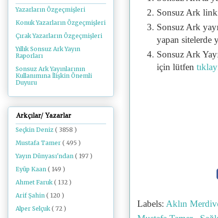
Yazarların Özgeçmişleri
Sonsuz Ark linki 
Konuk Yazarların Özgeçmişleri
Sonsuz Ark yayı
Çırak Yazarların Özgeçmişleri
yapan sitelerde 
Yıllık Sonsuz Ark Yayın
Sonsuz Ark Yayı
Raporları
için lütfen
tıklay
Sonsuz Ark Yayınlarının
Kullanımına İlişkin Önemli
Duyuru
Arkçılar/ Yazarlar
Seçkin Deniz
( 3858 )
Mustafa Tamer
( 495 )
Yayın Dünyası'ndan
( 197 )
Eyüp Kaan
( 149 )
Ahmet Faruk
( 132 )
Arif Şahin
( 120 )
Labels:
Aklın Merdiv
Alper Selçuk
( 72 )