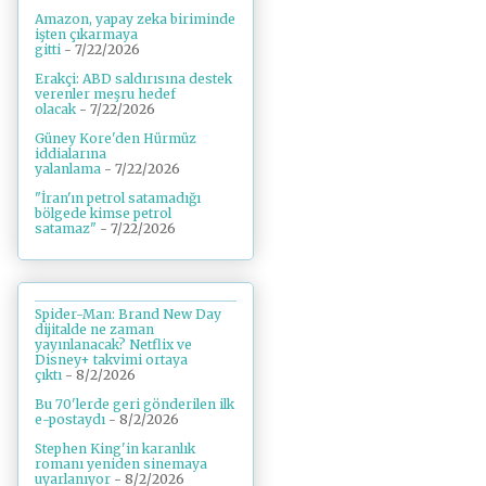
Amazon, yapay zeka biriminde
işten çıkarmaya
gitti
- 7/22/2026
Erakçi: ABD saldırısına destek
verenler meşru hedef
olacak
- 7/22/2026
Güney Kore'den Hürmüz
iddialarına
yalanlama
- 7/22/2026
"İran'ın petrol satamadığı
bölgede kimse petrol
satamaz"
- 7/22/2026
Spider-Man: Brand New Day
dijitalde ne zaman
yayınlanacak? Netflix ve
Disney+ takvimi ortaya
çıktı
- 8/2/2026
Bu 70'lerde geri gönderilen ilk
e-postaydı
- 8/2/2026
Stephen King'in karanlık
romanı yeniden sinemaya
uyarlanıyor
- 8/2/2026