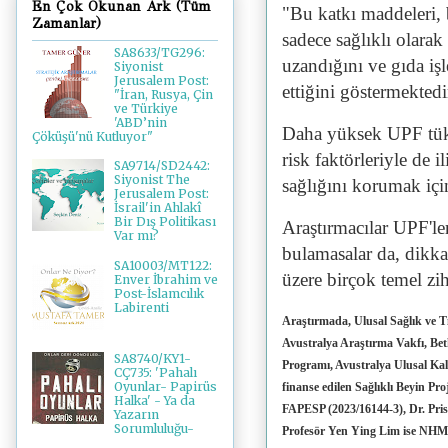
En Çok Okunan Ark (Tüm
"Bu katkı maddeleri, b
Zamanlar)
sadece sağlıklı olara
SA8633/TG296:
uzandığını ve gıda iş
Siyonist
Jerusalem Post:
ettiğini göstermektedi
"İran, Rusya, Çin
ve Türkiye
'ABD’nin
Daha yüksek UPF tüke
Çöküşü'nü Kutluyor"
risk faktörleriyle de i
SA9714/SD2442:
Siyonist The
sağlığını korumak için
Jerusalem Post:
İsrail'in Ahlakî
Bir Dış Politikası
Araştırmacılar UPF'ler
Var mı?
bulamasalar da, dikk
SA10003/MT122:
üzere birçok temel zihi
Enver İbrahim ve
Post-İslamcılık
Labirenti
Araştırmada, Ulusal Sağlık ve
Avustralya Araştırma Vakfı, Bet
SA8740/KY1-
Programı, Avustralya Ulusal Kal
CÇ735: 'Pahalı
Oyunlar- Papirüs
finanse edilen Sağlıklı Beyin Proj
Halka' - Ya da
FAPESP (2023/16144-3), Dr. Pr
Yazarın
Sorumluluğu-
Profesör Yen Ying Lim ise NHM