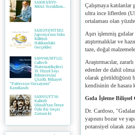
SA1083/KY9-
Çalışmaya katılanlar g
NK42: Yoruldum...
ultra ince liflerden (
ortalaması olan yüzde
SA10293/MT182:
Aşırı işlenmiş gıdalar
Japonya'nın Seks
Kültürü
atıştırmalıklar ve haz
Hakkındaki
Gerçekler
taze, doğal malzemele
SA9998/MT121:
Araştırmacılar, zararl
Caltech
Matematikçileri
edenler de dahil olma
19. Yüzyıl Sayı
Bilmecesini
olarak görüldüğünü be
Çözdü; Nihayet
"Patterson Varsayımı"
kendisinin de hasara 
Kanıtlandı
SA1001/FT36:
Gıda İşleme Bilişsel
Kaliteli
Günah’tan Öteye
Öyle Bir Geçer
Dr. Cardoso, "Gıdalar
Zaman ki
yapısını bozar ve yap
potansiyel olarak zara