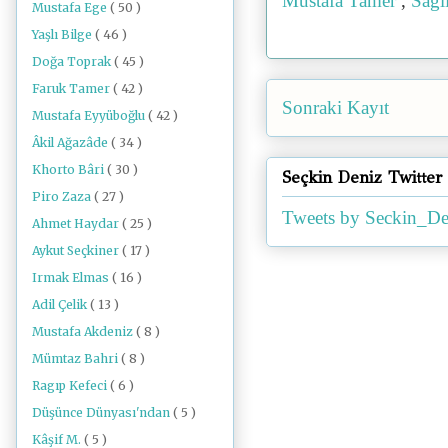
Mustafa Tamer
,
Sağl
Mustafa Ege
( 50 )
Yaşlı Bilge
( 46 )
Doğa Toprak
( 45 )
Faruk Tamer
( 42 )
Sonraki Kayıt
Mustafa Eyyüboğlu
( 42 )
Âkil Ağazâde
( 34 )
Khorto Bâri
( 30 )
Seçkin Deniz Twitter
Piro Zaza
( 27 )
Tweets by Seckin_De
Ahmet Haydar
( 25 )
Aykut Seçkiner
( 17 )
Irmak Elmas
( 16 )
Adil Çelik
( 13 )
Mustafa Akdeniz
( 8 )
Mümtaz Bahri
( 8 )
Ragıp Kefeci
( 6 )
Düşünce Dünyası'ndan
( 5 )
Kâşif M.
( 5 )