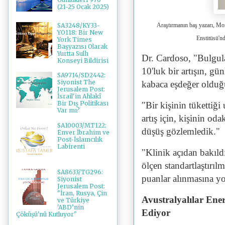
(21-25 Ocak 2025)
Araştırmanın baş yazarı, Mo
SA3248/KY33-
YO118: Bir New
Enstitüsü'n
York Times
Başyazısı Olarak
Yurtta Sulh
Dr. Cardoso, "Bulgula
Konseyi Bildirisi
10'luk bir artışın, gü
SA9714/SD2442:
Siyonist The
kabaca eşdeğer olduğu
Jerusalem Post:
İsrail'in Ahlakî
Bir Dış Politikası
"Bir kişinin tükettiği
Var mı?
artış için, kişinin od
SA10003/MT122:
düşüş gözlemledik."
Enver İbrahim ve
Post-İslamcılık
Labirenti
"Klinik açıdan bakıld
ölçen standartlaştırılm
SA8633/TG296:
puanlar alınmasına yol
Siyonist
Jerusalem Post:
"İran, Rusya, Çin
Avustralyalılar Ener
ve Türkiye
'ABD’nin
Ediyor
Çöküşü'nü Kutluyor"