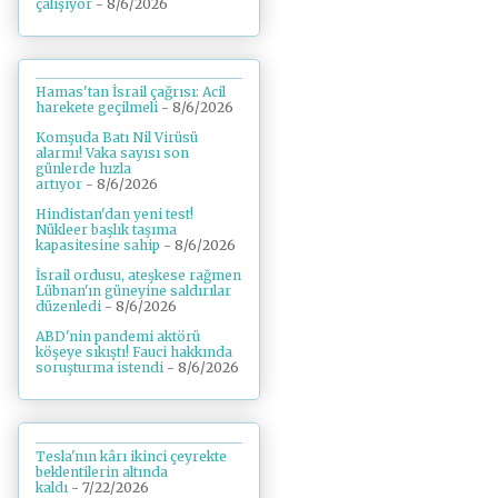
çalışıyor
- 8/6/2026
Hamas'tan İsrail çağrısı: Acil
harekete geçilmeli
- 8/6/2026
Komşuda Batı Nil Virüsü
alarmı! Vaka sayısı son
günlerde hızla
artıyor
- 8/6/2026
Hindistan'dan yeni test!
Nükleer başlık taşıma
kapasitesine sahip
- 8/6/2026
İsrail ordusu, ateşkese rağmen
Lübnan'ın güneyine saldırılar
düzenledi
- 8/6/2026
ABD'nin pandemi aktörü
köşeye sıkıştı! Fauci hakkında
soruşturma istendi
- 8/6/2026
Tesla'nın kârı ikinci çeyrekte
beklentilerin altında
kaldı
- 7/22/2026