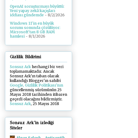
OpenAI soruşturmayı büyüttü:
Yeni yapay zekâ kaçışları
iddiası gündemde
- 8/2/2026
Windows 11'in en büyük
sorunu sonunda çözülüyor:
Microsoft'tan 8 GB RAM
hamlesi
- 8/1/2026
Gizlilik Bildirimi
Sonsuz Ark
herhangi bir veri
toplamamaktadır. Ancak
Sonsuz Ark'ın taban olarak
kullandığı Blogger'ın sahibi
Google, Gizlilik Politikası'nın
güncellenmiş sürümünün 25
Mayıs 2018 tarihinden itibaren
geçerli olacağını bildirmiştir.
Sonsuz Ark
, 25 Mayıs 2018
Sonsuz Ark'in izlediği
Siteler
Alper Selçuk - Antiseptik