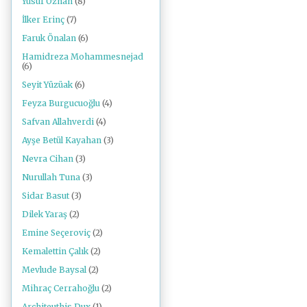
Yusuf Özhan
(8)
İlker Erinç
(7)
Faruk Önalan
(6)
Hamidreza Mohammesnejad
(6)
Seyit Yüzüak
(6)
Feyza Burgucuoğlu
(4)
Safvan Allahverdi
(4)
Ayşe Betül Kayahan
(3)
Nevra Cihan
(3)
Nurullah Tuna
(3)
Sidar Basut
(3)
Dilek Yaraş
(2)
Emine Seçeroviç
(2)
Kemalettin Çalık
(2)
Mevlude Baysal
(2)
Mihraç Cerrahoğlu
(2)
Architeuthis Dux
(1)