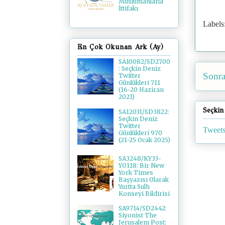
Müslümanlarla
İttifakı
Labels
En Çok Okunan Ark (Ay)
SA10082/SD2700
: Seçkin Deniz
Sonra
Twitter
Günlükleri 711
(16-20 Haziran
2021)
Seçkin
SA12031/SD3822:
Seçkin Deniz
Twitter
Tweets
Günlükleri 970
(21-25 Ocak 2025)
SA3248/KY33-
YO118: Bir New
York Times
Başyazısı Olarak
Yurtta Sulh
Konseyi Bildirisi
SA9714/SD2442:
Siyonist The
Jerusalem Post: