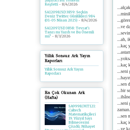
Şaşırtıcı Bir Yöntem
Keşfetti
- 8/4/2026
...alça
SA12098/SD3859: Seçkin
...mini
Deniz Twitter Günlükleri 984
...göre
(01-05 Nisan 2025)
- 8/4/2026
...ve d
SA12097/SD3858: Tevrat'ı
Tanrı mı Yazdı ve Bu Önemli
...sevi
mi?
- 8/3/2026
...ah, 
...kaç 
...asta
Yıllık Sonsuz Ark Yayın
...yoks
Raporları
...kaç 
Yıllık Sonsuz Ark Yayın
...sen
Raporları
...hayı
...sen 
...bir 
En Çok Okunan Ark
...ihân
(Hafta)
...seni
SA9998/MT121:
zaman.
Caltech
Matematikçileri
...sen 
19. Yüzyıl Sayı
...kaç 
Bilmecesini
Çözdü; Nihayet
...ve k