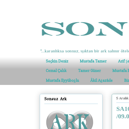
"...karanlıksa sonsuz, ışıktan bir ark salınır ötel
Seçkin Deniz
Mustafa Tamer
Arif Ş
Cemal Çalık
Tamer Güner
Mustafa 
Mustafa Eyyüboğlu
Âkil Ağazâde
Bi
5 Aralık
Sonsuz Ark
SA10
/09.