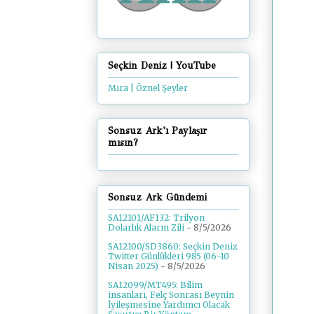
Seçkin Deniz | YouTube
Mıra | Öznel Şeyler
Sonsuz Ark'ı Paylaşır
mısın?
Sonsuz Ark Gündemi
SA12101/AF132: Trilyon
Dolarlık Alarm Zili
- 8/5/2026
SA12100/SD3860: Seçkin Deniz
Twitter Günlükleri 985 (06-10
Nisan 2025)
- 8/5/2026
SA12099/MT495: Bilim
insanları, Felç Sonrası Beynin
İyileşmesine Yardımcı Olacak