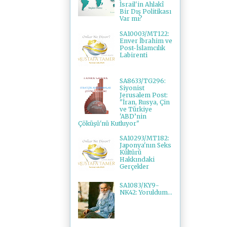
İsrail'in Ahlakî
Bir Dış Politikası
Var mı?
SA10003/MT122:
Enver İbrahim ve
Post-İslamcılık
Labirenti
SA8633/TG296:
Siyonist
Jerusalem Post:
"İran, Rusya, Çin
ve Türkiye
'ABD’nin
Çöküşü'nü Kutluyor"
SA10293/MT182:
Japonya'nın Seks
Kültürü
Hakkındaki
Gerçekler
SA1083/KY9-
NK42: Yoruldum...