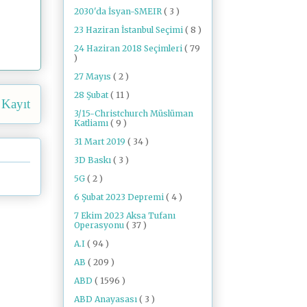
2030'da İsyan-SMEIR
( 3 )
23 Haziran İstanbul Seçimi
( 8 )
24 Haziran 2018 Seçimleri
( 79
)
27 Mayıs
( 2 )
28 Şubat
( 11 )
 Kayıt
3/15-Christchurch Müslüman
Katliamı
( 9 )
31 Mart 2019
( 34 )
3D Baskı
( 3 )
5G
( 2 )
6 Şubat 2023 Depremi
( 4 )
7 Ekim 2023 Aksa Tufanı
Operasyonu
( 37 )
A.I
( 94 )
AB
( 209 )
ABD
( 1596 )
ABD Anayasası
( 3 )