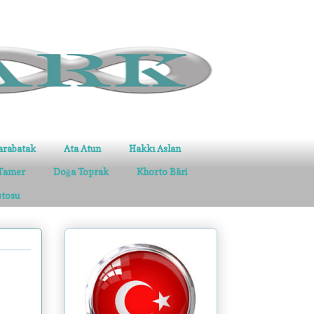
arabatak
Ata Atun
Hakkı Aslan
Tamer
Doğa Toprak
Khorto Bâri
stosu