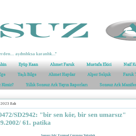
erden... aydınlıksa karanlık..."
ahin
Eyüp Kaan
Ahmet Faruk
Mustafa Ekici
Naif K
Ege
Yaşlı Bilge
Ahmet Haydar
Alper Selçuk
Faruk 
z Kimiz?
Yıllık Sonsuz Ark Yayın Raporları
Sonsuz Ark Manife
 2023 Salı
472/SD2942: "bir sen kör, bir sen umarsız"
09.2002/ 61. patika
Sonsuz Ark/ Evrensel Çerçeveye Yolculuk