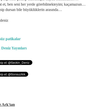
kat et, ben seni her yerde görebilmekteyim; kaçamazsın…
lenip dursan bile büyüklüklerin arasında…
 deniz
üz patikalar
 Deniz Yayınları
z Ark'tan