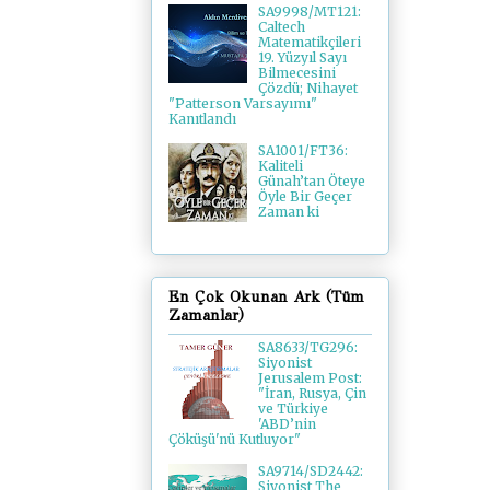
SA9998/MT121:
Caltech
Matematikçileri
19. Yüzyıl Sayı
Bilmecesini
Çözdü; Nihayet
"Patterson Varsayımı"
Kanıtlandı
SA1001/FT36:
Kaliteli
Günah’tan Öteye
Öyle Bir Geçer
Zaman ki
En Çok Okunan Ark (Tüm
Zamanlar)
SA8633/TG296:
Siyonist
Jerusalem Post:
"İran, Rusya, Çin
ve Türkiye
'ABD’nin
Çöküşü'nü Kutluyor"
SA9714/SD2442:
Siyonist The