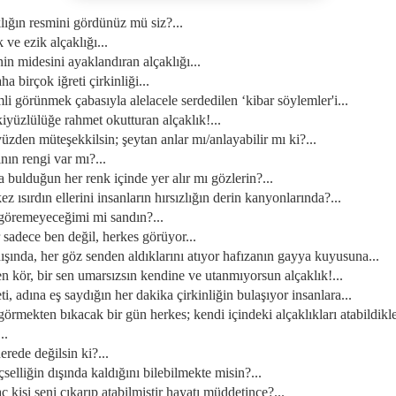
klığın resmini gördünüz mü siz?...
k ve ezik alçaklığı...
nin midesini ayaklandıran alçaklığı...
aha birçok iğreti çirkinliği...
mli görünmek çabasıyla alelacele serdedilen ‘kibar söylemler'i...
ikiyüzlülüğe rahmet okutturan alçaklık!...
yüzden müteşekkilsin; şeytan anlar mı/anlayabilir mı ki?...
rının rengi var mı?...
a bulduğun her renk içinde yer alır mı gözlerin?...
kez ısırdın ellerini insanların hırsızlığın derin kanyonlarında?...
i göremeyeceğimi mi sandın?...
r sadece ben değil, herkes görüyor...
dışında, her göz senden aldıklarını atıyor hafızanın gayya kuyusuna...
sen kör, bir sen umarsızsın kendine ve utanmıyorsun alçaklık!...
eti, adına eş saydığın her dakika çirkinliğin bulaşıyor insanlara...
 görmekten bıkacak bir gün herkes; kendi içindeki alçaklıkları atabildikle
..
nerede değilsin ki?...
içselliğin dışında kaldığını bilebilmekte misin?...
aç kişi seni çıkarıp atabilmiştir hayatı müddetince?...