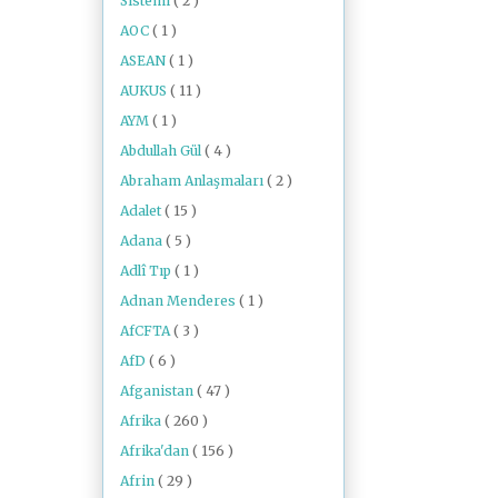
Sistemi
( 2 )
AOC
( 1 )
ASEAN
( 1 )
AUKUS
( 11 )
AYM
( 1 )
Abdullah Gül
( 4 )
Abraham Anlaşmaları
( 2 )
Adalet
( 15 )
Adana
( 5 )
Adlî Tıp
( 1 )
Adnan Menderes
( 1 )
AfCFTA
( 3 )
AfD
( 6 )
Afganistan
( 47 )
Afrika
( 260 )
Afrika'dan
( 156 )
Afrin
( 29 )