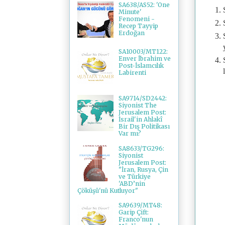
SA638/AS52: 'One
Minute'
Fenomeni -
Recep Tayyip
Erdoğan
SA10003/MT122:
Enver İbrahim ve
Post-İslamcılık
Labirenti
SA9714/SD2442:
Siyonist The
Jerusalem Post:
İsrail'in Ahlakî
Bir Dış Politikası
Var mı?
SA8633/TG296:
Siyonist
Jerusalem Post:
"İran, Rusya, Çin
ve Türkiye
'ABD’nin
Çöküşü'nü Kutluyor"
SA9639/MT48:
Garip Çift:
Franco'nun