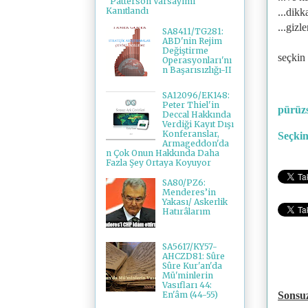
"Patterson Varsayımı"
Kanıtlandı
...dik
...giz
SA8411/TG281:
ABD'nin Rejim
Değiştirme
seçkin
Operasyonları'nı
n Başarısızlığı-II
SA12096/EK148:
Peter Thiel'in
pürüzs
Deccal Hakkında
Verdiği Kayıt Dışı
Konferanslar,
Seçkin
Armageddon'da
n Çok Onun Hakkında Daha
Fazla Şey Ortaya Koyuyor
SA80/PZ6:
Menderes’in
Yakası/ Askerlik
Hatırâlarım
SA5617/KY57-
AHCZD81: Sûre
Sûre Kur'an'da
Mü'minlerin
Vasıfları 44:
Sonsu
En'âm (44-55)