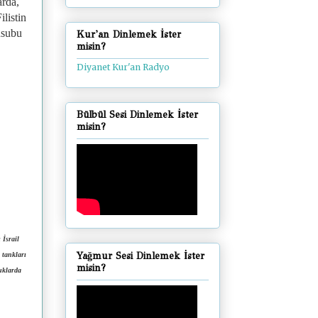
arda,
listin
nsubu
Kur'an Dinlemek İster
misin?
Diyanet Kur'an Radyo
Bülbül Sesi Dinlemek İster
misin?
 İsrail
Yağmur Sesi Dinlemek İster
 tankları
misin?
tuklarda