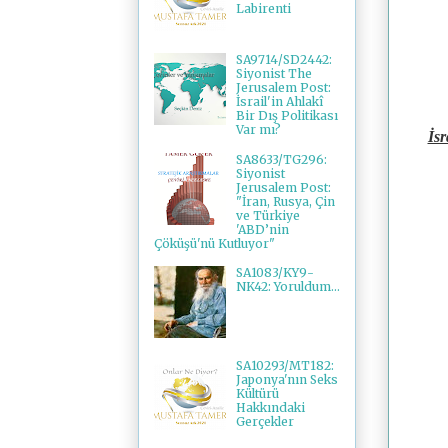
Labirenti
SA9714/SD2442:
Siyonist The
Jerusalem Post:
İsrail'in Ahlakî
Bir Dış Politikası
Var mı?
İsr
SA8633/TG296:
Siyonist
Jerusalem Post:
"İran, Rusya, Çin
ve Türkiye
'ABD’nin
Çöküşü'nü Kutluyor"
SA1083/KY9-
NK42: Yoruldum...
SA10293/MT182:
Japonya'nın Seks
Kültürü
Hakkındaki
Gerçekler