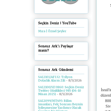
Seçkin Deniz | YouTube
Mıra | Öznel Şeyler
Sonsuz Ark'ı Paylaşır
mısın?
Sonsuz Ark Gündemi
SA12101/AF132: Trilyon
Dolarlık Alarm Zili
- 8/5/2026
SA12100/SD3860: Seçkin Deniz
İsrail
Twitter Günlükleri 985 (06-10
Nisan 2025)
- 8/5/2026
düzenl
800
SA12099/MT495: Bilim
insanları, Felç Sonrası Beynin
Siv
İyileşmesine Yardımcı Olacak