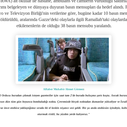
WA) ait okullar ile hastane, ambulans ve camilerin vurulduğu saldırıl
rımı belgeleyen ve dünyaya duyuran basın mensupları da hedef alındı. Fi
o ve Televizyon Birliği'nin verilerine göre, bugüne kadar 10 basın me
öldürüldü, aralarında Gazze'deki olaylarla ilgili Ramallah'taki olaylarda
etkilenenlerin de olduğu 38 basın mensubu yaralandı.
AHaber Muhabir Ahmet Görmez
:
l Ordusu buradan çıkmak isteyen gazeteciler için saat tam 2'de burada buluşma şartı koştu. Ancak burası
un dün tüm gün boyunca bombaladığı nokta. Çevremizde birçok noktadan dumanlar yükseliyor ve İsrail
raz önce otobüse yaklaştığımız sırada iki el keskin nişancı sesi geldi. Biz şu anda otobüsün içindeyiz, kol
oturmak riskli, bu yüzden yerde kalıyoruz."