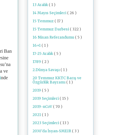
13 Aralık
( 1 )
14 Mayıs Seçimleri
( 26 )
15 Temmuz
( 17 )
15 Temmuz Darbesi
( 322 )
16 Nisan Referandumu
( 5 )
16+1
( 1 )
eri Ban
17-25 Aralık
( 5 )
esine
1789
( 2 )
osu’na
2.Dünya Savaşı
( 1 )
na ve
i
nde
20 Temmuz KKTC Barış ve
Özgürlük Bayramı
( 1 )
2019
( 5 )
2019 Seçimleri
( 15 )
2019-nCoV
( 70 )
2021
( 1 )
2023 Seçimleri
( 13 )
2030'da İsyan-SMEIR
( 3 )