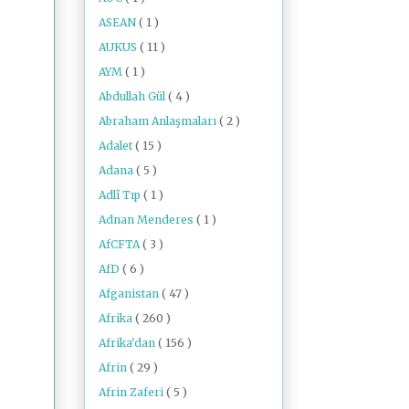
ASEAN
( 1 )
AUKUS
( 11 )
AYM
( 1 )
Abdullah Gül
( 4 )
Abraham Anlaşmaları
( 2 )
Adalet
( 15 )
Adana
( 5 )
Adlî Tıp
( 1 )
Adnan Menderes
( 1 )
AfCFTA
( 3 )
AfD
( 6 )
Afganistan
( 47 )
Afrika
( 260 )
Afrika'dan
( 156 )
Afrin
( 29 )
Afrin Zaferi
( 5 )