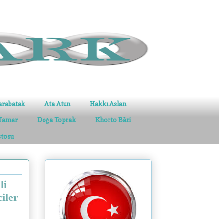
arabatak
Ata Atun
Hakkı Aslan
Tamer
Doğa Toprak
Khorto Bâri
stosu
li
iler