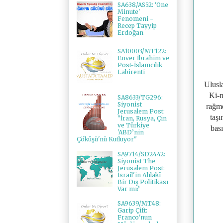
SA638/AS52: 'One
Minute'
Fenomeni -
Recep Tayyip
Erdoğan
SA10003/MT122:
Enver İbrahim ve
Post-İslamcılık
Labirenti
Ulusla
Ki-m
SA8633/TG296:
Siyonist
rağme
Jerusalem Post:
taşı
"İran, Rusya, Çin
ve Türkiye
bası
'ABD’nin
Çöküşü'nü Kutluyor"
SA9714/SD2442:
Siyonist The
Jerusalem Post:
İsrail'in Ahlakî
Bir Dış Politikası
Var mı?
SA9639/MT48:
Garip Çift:
Franco'nun