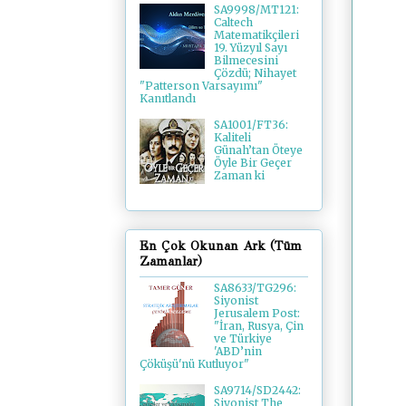
SA9998/MT121:
Caltech
Matematikçileri
19. Yüzyıl Sayı
Bilmecesini
Çözdü; Nihayet
"Patterson Varsayımı"
Kanıtlandı
SA1001/FT36:
Kaliteli
Günah’tan Öteye
Öyle Bir Geçer
Zaman ki
En Çok Okunan Ark (Tüm
Zamanlar)
SA8633/TG296:
Siyonist
Jerusalem Post:
"İran, Rusya, Çin
ve Türkiye
'ABD’nin
Çöküşü'nü Kutluyor"
SA9714/SD2442:
Siyonist The