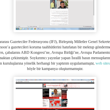
rarası Gazeteciler Federasyonu (IFJ), Birleşmiş Milletler Genel Sekret
oon’a gazetecileri koruma taahhütlerini hatırlatan bir mektup gönderm
n, çabalarını ABD Kongresi’ne, Avrupa Birliği’ne, Avrupa Parlament
maktan çekinmiştir. Soykırımcı yayınlar yapan İsrailli basın mensupları
n kuruluşlarına yönelik herhangi bir yaptırım uygulamamıştır,
web sites
böyle bir kampanya oluşturmamıştır.