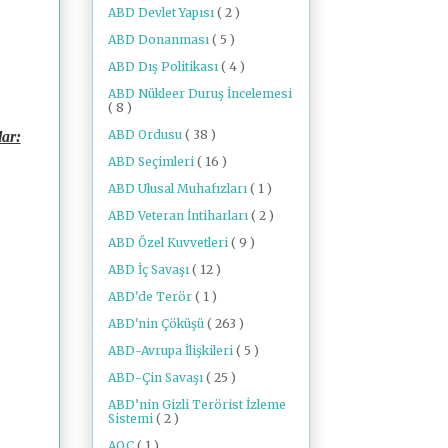
ABD Devlet Yapısı
( 2 )
ABD Donanması
( 5 )
ABD Dış Politikası
( 4 )
ABD Nükleer Duruş İncelemesi
( 8 )
ABD Ordusu
( 38 )
lar:
ABD Seçimleri
( 16 )
ABD Ulusal Muhafızları
( 1 )
ABD Veteran İntiharları
( 2 )
ABD Özel Kuvvetleri
( 9 )
ABD İç Savaşı
( 12 )
ABD'de Terör
( 1 )
ABD'nin Çöküşü
( 263 )
ABD-Avrupa İlişkileri
( 5 )
ABD-Çin Savaşı
( 25 )
ABD’nin Gizli Terörist İzleme
Sistemi
( 2 )
AOC
( 1 )