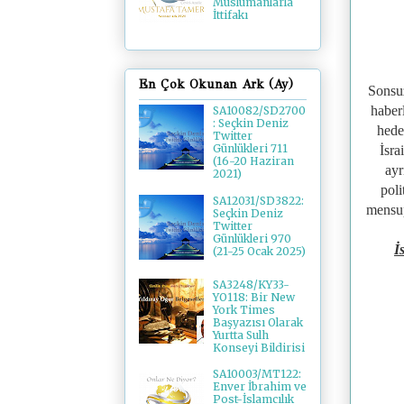
Müslümanlarla
İttifakı
En Çok Okunan Ark (Ay)
Sonsuz
haber
SA10082/SD2700
: Seçkin Deniz
hede
Twitter
Günlükleri 711
İsra
(16-20 Haziran
ayr
2021)
poli
SA12031/SD3822:
mensup
Seçkin Deniz
Twitter
Günlükleri 970
İ
(21-25 Ocak 2025)
SA3248/KY33-
YO118: Bir New
York Times
Başyazısı Olarak
Yurtta Sulh
Konseyi Bildirisi
SA10003/MT122:
Enver İbrahim ve
Post-İslamcılık