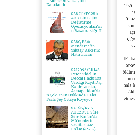
"Patterson Varsayımı"
Kanıtlandı
1926 
h
SA8411/TG281:
ABD'nin Rejim
‘Gaze
Değiştirme
kam
Operasyonları'nı
n Başarısızlığı-II
aç
çiğn
SA80/PZ6:
İs
Menderes’in
Yakası/ Askerlik
Hatırâlarım
IFJ b
öfke
SA12096/EK148:
öldürm
Peter Thiel'in
Deccal Hakkında
tüm 
Verdiği Kayıt Dışı
hala İs
Konferanslar,
Armageddon'da
öld
n Çok Onun Hakkında Daha
etmes
Fazla Şey Ortaya Koyuyor
SA5617/KY57-
AHCZD81: Sûre
Sûre Kur'an'da
Mü'minlerin
Vasıfları 44:
En'âm (44-55)