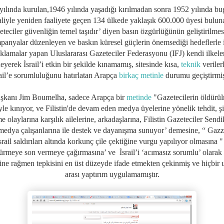
yılında kurulan,1946 yılında yaşadığı kırılmadan sonra 1952 yılında b
aliyle yeniden faaliyete geçen 134 ülkede yaklaşık 600.000 üyesi bulun
teciler güvenliğin temel taşıdır’ diyen basın özgürlüğünün geliştirilmes
panyalar düzenleyen ve baskın küresel güçlerin önemsediği hedeflerle il
ıklamalar yapan Uluslararası Gazeteciler Federasyonu (IFJ) kendi ilkeler
eyerek İsrail’i etkin bir şekilde kınamamış, sitesinde kısa,
teknik
veriler
rail’e sorumluluğunu hatırlatan Arapça
birkaç metinle
durumu geçiştirmişt
aşkanı Jim Boumelha, sadece Arapça bir
metinde
"Gazetecilerin öldürül
yle kınıyor, ve Filistin'de devam eden medya üyelerine yönelik tehdit, şi
e olaylarına karşılık ailelerine, arkadaşlarına, Filistin Gazeteciler Sendi
medya çalışanlarına ile destek ve dayanışma sunuyor’ demesine, “ Gazz
rail saldırıları altında korkunç çile çektiğine vurgu yapılıyor olmasına " 
ürmeye son vermeye çağırmasına’ ve İsrail’i ‘acımasız sorumlu’ olarak 
ine rağmen tepkisini en üst düzeyde ifade etmekten çekinmiş ve hiçbir u
arası yaptırım uygulamamıştır.