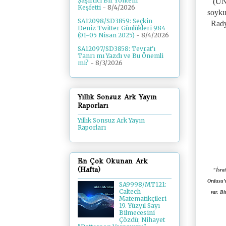
Şaşırtıcı Bir Yöntem
(UNR
Keşfetti
- 8/4/2026
soykı
SA12098/SD3859: Seçkin
Rady
Deniz Twitter Günlükleri 984
(01-05 Nisan 2025)
- 8/4/2026
SA12097/SD3858: Tevrat'ı
Tanrı mı Yazdı ve Bu Önemli
mi?
- 8/3/2026
Yıllık Sonsuz Ark Yayın
Raporları
Yıllık Sonsuz Ark Yayın
Raporları
En Çok Okunan Ark
(Hafta)
"İsrai
Ordusu’n
SA9998/MT121:
Caltech
var. Bi
Matematikçileri
19. Yüzyıl Sayı
Bilmecesini
Çözdü; Nihayet