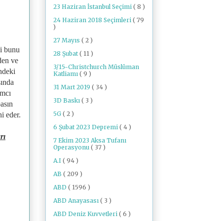
23 Haziran İstanbul Seçimi
( 8 )
24 Haziran 2018 Seçimleri
( 79
)
27 Mayıs
( 2 )
ği bunu
28 Şubat
( 11 )
den ve
3/15-Christchurch Müslüman
ndeki
Katliamı
( 9 )
sında
31 Mart 2019
( 34 )
ımcı
3D Baskı
( 3 )
basın
5G
( 2 )
i eder.
6 Şubat 2023 Depremi
( 4 )
rı
7 Ekim 2023 Aksa Tufanı
Operasyonu
( 37 )
A.I
( 94 )
AB
( 209 )
ABD
( 1596 )
ABD Anayasası
( 3 )
ABD Deniz Kuvvetleri
( 6 )