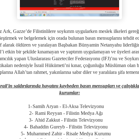
 Ark, Gazze’de Filistinlilere soykırım uygularken meslek ilkeleri gere
leştirmek ve belgelemek için orada bulunan basın mensuplarını tehdit e
f alarak öldüren ve yaralayan Başbakan Bünyamin Netanyahu liderliği
il’i etkin bir şekilde kınamayan ve yaptırım uygulamayan ve üyeleri ara
ımcılık yapan Uluslararası Gazeteciler Federasyonu (IFJ)’nu ve Soykır
tikaları nedeniyle İsrail Hükümeti’ni kınar, çoğunluğu Müslüman olan 
larına Allah’tan rahmet, yakınlarına sabır diler ve yaralılara şifa temenn
srail'in saldırılarında hayatını kaybeden basın mensupları ve çalıştıkla
kurumlar:
1-
Samih Aryan - El-Aksa Televizyonu
2-
Rami Reyyan - Filistin Medya Ağı
3-
Ahid Zakkut - Filistin Televizyonu
4-
Bahaddin Gureyb - Filistin Televizyonu
5-
Muhammed Zahir - Risale Medya Kurumu