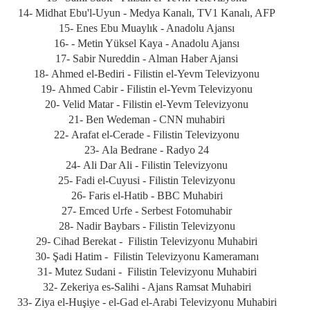
14-
Midhat Ebu'l-Uyun - Medya Kanalı, TV1 Kanalı, AFP
15-
Enes Ebu Muaylık - Anadolu Ajansı
16-
- Metin Yüksel Kaya - Anadolu Ajansı
17-
Sabir Nureddin - Alman Haber Ajansi
18-
Ahmed el-Bediri - Filistin el-Yevm Televizyonu
19-
Ahmed Cabir - Filistin el-Yevm Televizyonu
20-
Velid Matar - Filistin el-Yevm Televizyonu
21-
Ben Wedeman - CNN muhabiri
22-
Arafat el-Cerade - Filistin Televizyonu
23-
Ala Bedrane - Radyo 24
24-
Ali Dar Ali - Filistin Televizyonu
25-
Fadi el-Cuyusi - Filistin Televizyonu
26-
Faris el-Hatib - BBC Muhabiri
27-
Emced Urfe - Serbest Fotomuhabir
28-
Nadir Baybars - Filistin Televizyonu
29-
Cihad Berekat - Filistin Televizyonu Muhabiri
30-
Şadi Hatim - Filistin Televizyonu Kameramanı
31-
Mutez Sudani - Filistin Televizyonu Muhabiri
32-
Zekeriya es-Salihi - Ajans Ramsat Muhabiri
33-
Ziya el-Huşiye - el-Gad el-Arabi Televizyonu Muhabiri