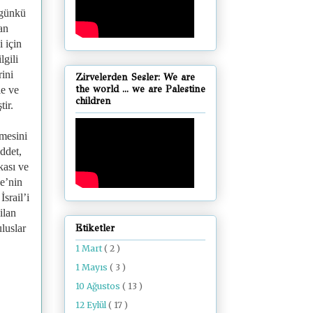
ugünkü
an
i için
gili
ini
Zirvelerden Sesler: We are
the world ... we are Palestine
le ve
children
ir.
mesini
ddet,
kası ve
e’nin
İsrail’i
ilan
Etiketler
luslar
1 Mart
( 2 )
1 Mayıs
( 3 )
10 Ağustos
( 13 )
12 Eylül
( 17 )