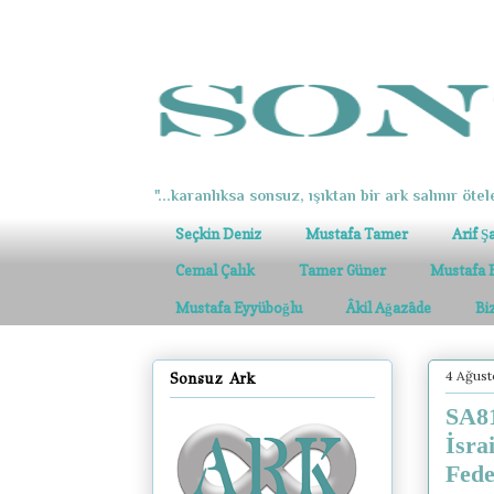
"...karanlıksa sonsuz, ışıktan bir ark salınır ötel
Seçkin Deniz
Mustafa Tamer
Arif Ş
Cemal Çalık
Tamer Güner
Mustafa 
Mustafa Eyyüboğlu
Âkil Ağazâde
Bi
4 Ağust
Sonsuz Ark
SA81
İsra
Fede