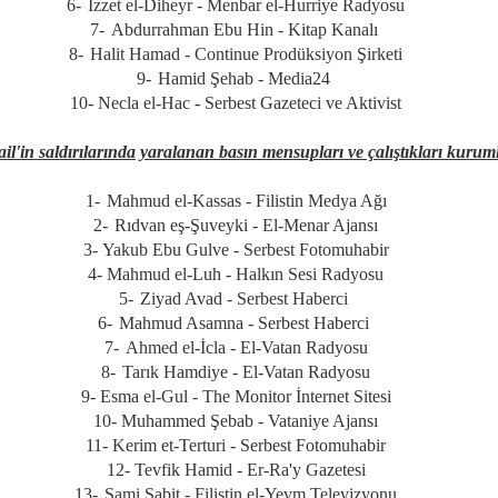
6-
İzzet el-Diheyr - Menbar el-Hurriye Radyosu
7-
Abdurrahman Ebu Hin - Kitap Kanalı
8-
Halit Hamad - Continue Prodüksiyon Şirketi
9-
Hamid Şehab - Media24
10-
Necla el-Hac - Serbest Gazeteci ve Aktivist
ail'in saldırılarında yaralanan basın mensupları ve çalıştıkları kurum
1-
Mahmud el-Kassas - Filistin Medya Ağı
2-
Rıdvan eş-Şuveyki - El-Menar Ajansı
3-
Yakub Ebu Gulve - Serbest Fotomuhabir
4-
Mahmud el-Luh - Halkın Sesi Radyosu
5-
Ziyad Avad - Serbest Haberci
6-
Mahmud Asamna - Serbest Haberci
7-
Ahmed el-İcla - El-Vatan Radyosu
8-
Tarık Hamdiye - El-Vatan Radyosu
9-
Esma el-Gul - The Monitor İnternet Sitesi
10- Muhammed Şebab - Vataniye Ajansı
11-
Kerim et-Terturi - Serbest Fotomuhabir
12-
Tevfik Hamid - Er-Ra'y Gazetesi
13-
Sami Sabit - Filistin el-Yevm Televizyonu