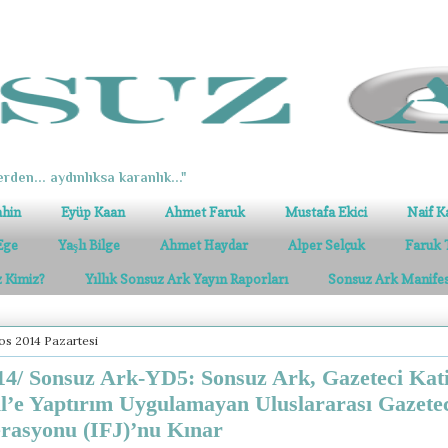
erden... aydınlıksa karanlık..."
ahin
Eyüp Kaan
Ahmet Faruk
Mustafa Ekici
Naif K
Ege
Yaşlı Bilge
Ahmet Haydar
Alper Selçuk
Faruk 
z Kimiz?
Yıllık Sonsuz Ark Yayın Raporları
Sonsuz Ark Manife
os 2014 Pazartesi
4/ Sonsuz Ark-YD5: Sonsuz Ark, Gazeteci Kati
il’e Yaptırım Uygulamayan Uluslararası Gazetec
rasyonu (IFJ)’nu Kınar