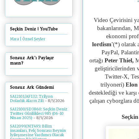
Video Çevirisini ya
bakanlarından, Me
Seçkin Deniz | YouTube
ekonomi pro
Mıra | Öznel Şeyler
lordism'
(*)
olarak 
PayPal, Palanti
Sonsuz Ark'ı Paylaşır
ortağı
Peter Thiel,
M
mısın?
geliştiricilerinden
Twitter-X, Tes
trilyoneri)
Elon
Sonsuz Ark Gündemi
desteklediği ve karşı 
SA12101/AF132: Trilyon
çalışan cyborglara d
Dolarlık Alarm Zili
- 8/5/2026
SA12100/SD3860: Seçkin Deniz
Twitter Günlükleri 985 (06-10
Seçkin
Nisan 2025)
- 8/5/2026
SA12099/MT495: Bilim
insanları, Felç Sonrası Beynin
İyileşmesine Yardımcı Olacak