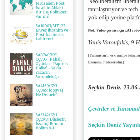
Neoliberalizm liberal
Jerusalem Post:
İsrail'in Ahlakî
tanrılaştırıyor ve tec
Bir Dış Politikası
yok edip yerine platf
Var mı?
SA10003/MT122:
Enver İbrahim ve
Not: Video çevirisi için xAI rob
Post-İslamcılık
Labirenti
Yanis Varoufakis, 9 
SA8740/KY1-
(Yunanistan'ın eski maliye bakanla
CÇ735: 'Pahalı
Ekonomi Profesörüdür.)
Oyunlar- Papirüs
Halka' - Ya da
Yazarın
Sorumluluğu-
SA4159/KY1-
Seçkin Deniz, 23
.06
CÇ385: İç Savaş
Ne Demek?
Çeviriler ve Yansıma
SA3342/KY1-
CÇ298: Düşlerin
İsyanı/ Roman-
Seçkin Deniz Yayınl
Bölüm 8-I