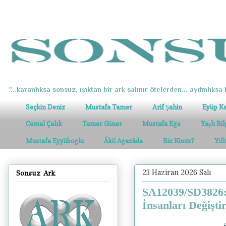
"...karanlıksa sonsuz, ışıktan bir ark salınır ötelerden... aydınlıksa k
Seçkin Deniz
Mustafa Tamer
Arif Şahin
Eyüp K
Cemal Çalık
Tamer Güner
Mustafa Ege
Yaşlı Bi
Mustafa Eyyüboğlu
Âkil Ağazâde
Biz Kimiz?
Yıl
23 Haziran 2026 Salı
Sonsuz Ark
SA12039/SD3826:
İnsanları Değişti