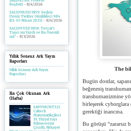
Şaşırtıcı Bir Yöntem
Keşfetti
- 8/4/2026
SA12098/SD3859: Seçkin
Deniz Twitter Günlükleri 984
(01-05 Nisan 2025)
- 8/4/2026
SA12097/SD3858: Tevrat'ı
Tanrı mı Yazdı ve Bu Önemli
mi?
- 8/3/2026
Yıllık Sonsuz Ark Yayın
Raporları
The bi
Yıllık Sonsuz Ark Yayın
Raporları
Bugün dostlar, sapanı
beğenmiş transhumani
En Çok Okunan Ark
transhumanizmine yöne
(Hafta)
birleşerek cyborglara
SA9998/MT121:
gerektiği inancına.
Caltech
Matematikçileri
19. Yüzyıl Sayı
Bu görüşü “zararsız b
Bilmecesini
Çözdü; Nihayet