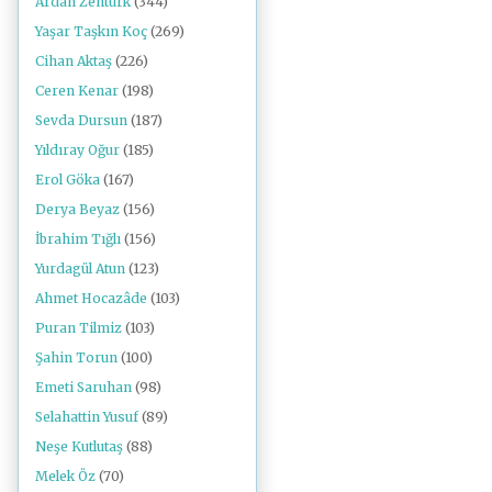
Ardan Zentürk
(344)
Yaşar Taşkın Koç
(269)
Cihan Aktaş
(226)
Ceren Kenar
(198)
Sevda Dursun
(187)
Yıldıray Oğur
(185)
Erol Göka
(167)
Derya Beyaz
(156)
İbrahim Tığlı
(156)
Yurdagül Atun
(123)
Ahmet Hocazâde
(103)
Puran Tilmiz
(103)
Şahin Torun
(100)
Emeti Saruhan
(98)
Selahattin Yusuf
(89)
Neşe Kutlutaş
(88)
Melek Öz
(70)