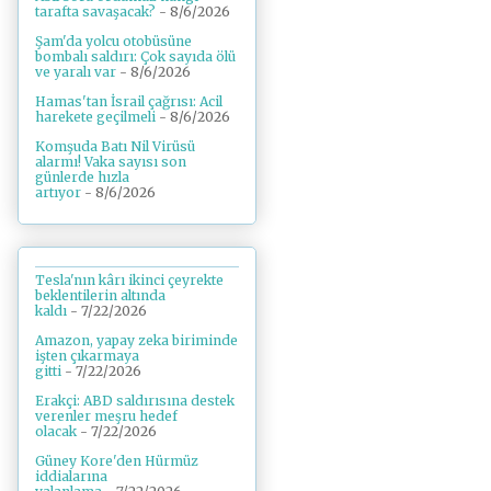
tarafta savaşacak?
- 8/6/2026
Şam'da yolcu otobüsüne
bombalı saldırı: Çok sayıda ölü
ve yaralı var
- 8/6/2026
Hamas'tan İsrail çağrısı: Acil
harekete geçilmeli
- 8/6/2026
Komşuda Batı Nil Virüsü
alarmı! Vaka sayısı son
günlerde hızla
artıyor
- 8/6/2026
Tesla'nın kârı ikinci çeyrekte
beklentilerin altında
kaldı
- 7/22/2026
Amazon, yapay zeka biriminde
işten çıkarmaya
gitti
- 7/22/2026
Erakçi: ABD saldırısına destek
verenler meşru hedef
olacak
- 7/22/2026
Güney Kore'den Hürmüz
iddialarına