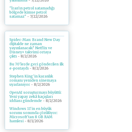
yalanlama
- 7/22/2026
"İran'ın petrol satamadığı
bölgede kimse petrol
satamaz"
- 7/22/2026
Spider-Man: Brand New Day
dijitalde ne zaman
yayınlanacak? Netflix ve
Disney+ takvimi ortaya
çıktı
- 8/2/2026
Bu 70'lerde geri gönderilen ilk
e-postaydı
- 8/2/2026
Stephen King'in karanlık
romanı yeniden sinemaya
uyarlanıyor
- 8/2/2026
OpenAI soruşturmayı büyüttü:
Yeni yapay zekâ kaçışları
iddiası gündemde
- 8/2/2026
Windows 11'in en büyük
sorunu sonunda çözülüyor:
Microsoft'tan 8 GB RAM
hamlesi
- 8/1/2026