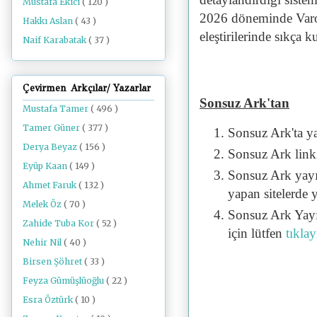
Mustafa Ekici
( 120 )
2026 döneminde Varouf
Hakkı Aslan
( 43 )
eleştirilerinde sıkça k
Naif Karabatak
( 37 )
Çevirmen Arkçılar/ Yazarlar
Sonsuz Ark'tan
Mustafa Tamer
( 496 )
Tamer Güner
( 377 )
Sonsuz Ark'ta y
Derya Beyaz
( 156 )
Sonsuz Ark linki 
Eyüp Kaan
( 149 )
Sonsuz Ark yayı
Ahmet Faruk
( 132 )
yapan sitelerde 
Melek Öz
( 70 )
Sonsuz Ark Yayı
Zahide Tuba Kor
( 52 )
için lütfen
tıklay
Nehir Nil
( 40 )
Birsen Şöhret
( 33 )
Feyza Gümüşlüoğlu
( 22 )
Esra Öztürk
( 10 )