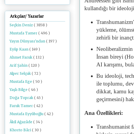
Andreessen gibi isiml
kullandığı bir ideoloj
Arkçılar/ Yazarlar
Transhumanizm'i
Seçkin Deniz
( 3858 )
yükleme, ölümsü
Mustafa Tamer
( 496 )
zehirli bir inançtı
Yayın Dünyası'ndan
( 197 )
Neoliberalizmin "
Eyüp Kaan
( 149 )
İnsan bireyi (
Ahmet Faruk
( 132 )
AI karışımı, bula
Arif Şahin
( 120 )
Alper Selçuk
( 72 )
Bu ideoloji, tech
Mustafa Ege
( 50 )
ile toplumu, dev
Yaşlı Bilge
( 46 )
dikkat, kamu kay
Doğa Toprak
( 45 )
geçirmesini) hakl
Faruk Tamer
( 42 )
Ana Özellikleri:
Mustafa Eyyüboğlu
( 42 )
Âkil Ağazâde
( 34 )
Transhumanist fan
Khorto Bâri
( 30 )