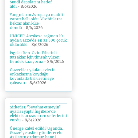
Suudi depolarını hedef
aldı
- 8/6/2026
Yangınların Avrupa'ya maddi
zararı belli oldu: Yüz binlerce
hektar alan küle
döndü
- 8/6/2026
UNICEF: Ateşkese rağmen 10
ayda Gazze'de en az 300 çocuk
öldürüldü
- 8/6/2026
İşgalci Ben-Gvir: Filistinli
tutsaklar için timsah yüzen
hendek kazıyoruz
- 8/6/2026
Gazzeliler yıkılan evlerin
enkazlarına koyduğu
kovanlarla bal üretmeye
çalışıyor
- 8/6/2026
Şirketler, "Seyahat etmeyin"
uyarısı yaptı! İngiltere'de
elektrik arızası tren seferlerini
vurdu
- 8/6/2026
Önerge kabul edildi! Uganda,
Gazze'ye asker gönderecek:
Asıl soru ordumuz hangi