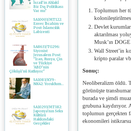
İsrail'in Ahlakî
Bir Dış Politikası
Toplumun her tü
Var mı?
kolonileştirilmes
SA10003/MT122:
Enver İbrahim ve
Devlet kurumları
Post-İslamcılık
Labirenti
aktarılması yoluy
Musk’ın DOGE 
SA8633/TG296:
Wall Street’in ko
Siyonist
Jerusalem Post:
kripto paralar vb
"İran, Rusya, Çin
ve Türkiye
'ABD’nin
Sonuç:
Çöküşü'nü Kutluyor"
SA1083/KY9-
Neoliberalizm öldü. T
NK42: Yoruldum...
görünüşte transhumani
burada ve şimdi muaz
grubuna kaydırıyor. A
SA10293/MT182:
Japonya'nın Seks
toplumun gerçekten fa
Kültürü
Hakkındaki
ekonomileri istikrarsız
Gerçekler