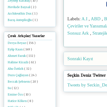
Zeynep Karataş
( 10 )
Mevlude Baysal
( 2 )
Architeuthis Dux
( 1 )
Labels:
A.I
,
ABD
,
B
Barış Anteplioğlu
( 1 )
Çeviriler ve Yansıma
Sonsuz Ark
,
Strateji
Çırak Arkçılar/ Yazarlar
Derya Beyaz
( 156 )
Eyüp Kaan
( 149 )
Ahmet Faruk
( 132 )
Sonraki Kayıt
Halime Kirazlı
( 61 )
Ahu Öztürk
( 32 )
Seçkin Deniz Twitter
Duru Çağlayan
( 24 )
Berrak Şebnem
( 20 )
Tweets by Seckin_De
Su
( 12 )
Emine Örs
( 10 )
Hatice Köken
( 8 )