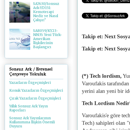
SA7630/Sonsuz
Ark-YD151:
Kemoterapi
Nedir ve Nasıl
Çalışır?
SA8059/KY23-
NN35: Yeni Türk-
Takip et: Next Sosy
Amerikan
İlişkilerinin
Başlangıcı
Takip et: Next Sosy
Sonsuz Ark / Evrensel
Çerçeveye Yolculuk
(*) Tech lordism,
Yun
Varoufakis tarafından
Yazarların Özgeçmişleri
yerini alan yeni bir i
Konuk Yazarların Özgeçmişleri
Çırak Yazarların Özgeçmişleri
Tech Lordism Nedir
Yıllık Sonsuz Ark Yayın
Raporları
Varoufakis'e göre tech
Sonsuz Ark Yayınlarının
Tech) sahipleri olan 
Kullanımına İlişkin Önemli
Duyuru