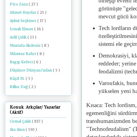
birleşip evreni 
Piro Zaza
( 27 )
görünüşte "gelec
Ahmet Haydar
( 25 )
mevcut gücü kons
Aykut Seçkiner
( 17 )
Tech lordların d
Irmak Elmas
( 16 )
özelleştirilmesin
Adil Çelik
( 13 )
sistemi ele geçir
Mustafa Akdeniz
( 8 )
Mümtaz Bahri
( 8 )
Demokrasiyi, kla
Ragıp Kefeci
( 6 )
reddeder; yerine
Düşünce Dünyası'ndan
( 5 )
feodalizmi (tech
Kâşif M.
( 5 )
Varoufakis, bun
Billur Dağ
( 2 )
yükselen yeni ha
Kısaca: Tech lordism, 
Konuk Arkçılar/ Yazarlar
egemenliğini sürdürme
(Aktif)
transhumanizmden besl
Cemal Çalık
( 817 )
"Technofeudalism" (T
Ata Atun
( 530 )
detaylandırdığı siste