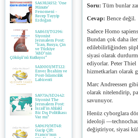
SA638/AS52: 'One
Soru:
Tüm bunlar zar
Minute'
Fenomeni -
Recep Tayyip
Cevap:
Bence değil.
Erdoğan
Sadece Homo sapiens’i
SA8633/TG296:
Siyonist
Bundan çok daha ileri
Jerusalem Post:
"İran, Rusya, Çin
edilebilirliğinden şü
ve Türkiye
'ABD’nin
siyasi olarak durdurma
Çöküşü'nü Kutluyor"
ediyorlar. Peter Thiel
SA10003/MT122:
hizmetkarları olarak 
Enver İbrahim ve
Post-İslamcılık
Labirenti
Marc Andreessen gibi i
olarak nitelendirip, p
SA9714/SD2442:
savunuyor.
Siyonist The
Jerusalem Post:
İsrail'in Ahlakî
Henüz cyborglara dön
Bir Dış Politikası
Var mı?
ideoloji —technochau
SA9639/MT48:
değiştiriyor, siyasi k
Garip Çift:
Franco'nun