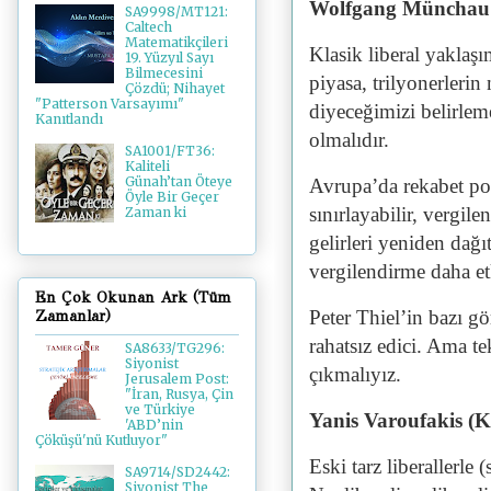
Wolfgang Münchau’
SA9998/MT121:
Caltech
Matematikçileri
Klasik liberal yaklaşı
19. Yüzyıl Sayı
Bilmecesini
piyasa, trilyonerlerin
Çözdü; Nihayet
"Patterson Varsayımı"
diyeceğimizi belirlem
Kanıtlandı
olmalıdır.
SA1001/FT36:
Kaliteli
Günah’tan Öteye
Avrupa’da rekabet poli
Öyle Bir Geçer
sınırlayabilir, vergile
Zaman ki
gelirleri yeniden dağ
vergilendirme daha etk
En Çok Okunan Ark (Tüm
Peter Thiel’in bazı gö
Zamanlar)
rahatsız edici. Ama te
SA8633/TG296:
Siyonist
çıkmalıyız.
Jerusalem Post:
"İran, Rusya, Çin
ve Türkiye
Yanis Varoufakis (K
'ABD’nin
Çöküşü'nü Kutluyor"
Eski tarz liberallerle 
SA9714/SD2442:
Siyonist The