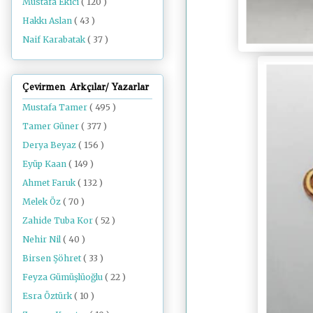
Mustafa Ekici
( 120 )
Hakkı Aslan
( 43 )
Naif Karabatak
( 37 )
Çevirmen Arkçılar/ Yazarlar
Mustafa Tamer
( 495 )
Tamer Güner
( 377 )
Derya Beyaz
( 156 )
Eyüp Kaan
( 149 )
Ahmet Faruk
( 132 )
Melek Öz
( 70 )
Zahide Tuba Kor
( 52 )
Nehir Nil
( 40 )
Birsen Şöhret
( 33 )
Feyza Gümüşlüoğlu
( 22 )
Esra Öztürk
( 10 )