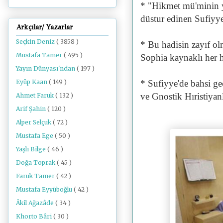
* "Hikmet mü'minin yi
düstur edinen Sufiyye 
Arkçılar/ Yazarlar
Seçkin Deniz
( 3858 )
* Bu hadisin zayıf o
Mustafa Tamer
( 495 )
Sophia kaynaklı her hi
Yayın Dünyası'ndan
( 197 )
Eyüp Kaan
( 149 )
* Sufiyye'de bahsi g
ve Gnostik Hıristiyanl
Ahmet Faruk
( 132 )
Arif Şahin
( 120 )
Alper Selçuk
( 72 )
Mustafa Ege
( 50 )
Yaşlı Bilge
( 46 )
Doğa Toprak
( 45 )
Faruk Tamer
( 42 )
Mustafa Eyyüboğlu
( 42 )
Âkil Ağazâde
( 34 )
Khorto Bâri
( 30 )