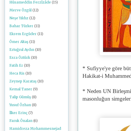
Hüsameddin Ferzîzâde
(15)
Merve Özgül
(12)
Neşe Yıldız
(12)
Bahar Türker
(11)
Ekrem Ergüder
(11)
Ömer Altaş
(11)
Ertuğrul Aydın
(10)
Esra Öztürk
(10)
Fatih Er
(10)
* Sufiyye'ye göre bütü
Heca Ris
(10)
Hakikat-i Muhammediye
Zeynep Karataş
(10)
Kemal Taner
(9)
* Neden UN Birleşmiş
Talip Gümüş
(8)
masonluğun simgeleri
Yusuf Özhan
(8)
İlker Erinç
(7)
Faruk Önalan
(6)
Hamidreza Mohammesnejad