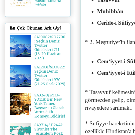
Müslümanlarla
İttifakı
Muhibbân
Cerîde-i Sûfiyy
En Çok Okunan Ark (Ay)
SA10082/SD2700
* 2. Meşrutiyet'in il
: Seçkin Deniz
Twitter
Günlükleri 711
(16-20 Haziran
2021)
Cem‘iyyet-i Sûf
SA12031/SD3822:
Seçkin Deniz
Cem‘iyyet-i İtt
Twitter
Günlükleri 970
(21-25 Ocak 2025)
* Tasavvuf kelimesin
SA3248/KY33-
görmezden gelip, ol
YO118: Bir New
York Times
rivayetlere sarılmak..
Başyazısı Olarak
Yurtta Sulh
Konseyi Bildirisi
* Sufiyye hareketinin 
SA9714/SD2442:
Siyonist The
özellikle Hindistan'a
Jerusalem Post: