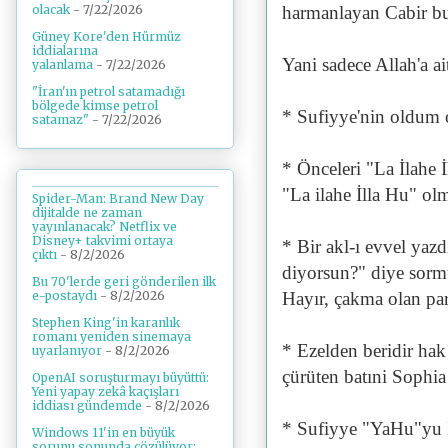
olacak
- 7/22/2026
harmanlayan Cabir bu
Güney Kore'den Hürmüz
iddialarına
Yani sadece Allah'a ai
yalanlama
- 7/22/2026
"İran'ın petrol satamadığı
bölgede kimse petrol
* Sufiyye'nin oldum ola
satamaz"
- 7/22/2026
* Önceleri "La İlahe İ
"La ilahe İlla Hu" ol
Spider-Man: Brand New Day
dijitalde ne zaman
yayınlanacak? Netflix ve
Disney+ takvimi ortaya
* Bir akl-ı evvel yaz
çıktı
- 8/2/2026
diyorsun?" diye sorm
Bu 70'lerde geri gönderilen ilk
Hayır, çakma olan par
e-postaydı
- 8/2/2026
Stephen King'in karanlık
romanı yeniden sinemaya
* Ezelden beridir hak
uyarlanıyor
- 8/2/2026
çürüten batıni Sophia
OpenAI soruşturmayı büyüttü:
Yeni yapay zekâ kaçışları
iddiası gündemde
- 8/2/2026
* Sufiyye "YaHu"yu 
Windows 11'in en büyük
sorunu sonunda çözülüyor: