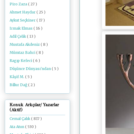
Piro Zaza
( 27 )
Ahmet Haydar
( 25 )
Aykut Seçkiner
( 17 )
Irmak Elmas
( 16 )
Adil Çelik
( 13 )
Mustafa Akdeniz
( 8 )
Mümtaz Bahri
( 8 )
Ragıp Kefeci
( 6 )
Düşünce Dünyası'ndan
( 5 )
Kâşif M.
( 5 )
Billur Dağ
( 2 )
Konuk Arkçılar/ Yazarlar
(Aktif)
Cemal Çalık
( 817 )
Ata Atun
( 530 )