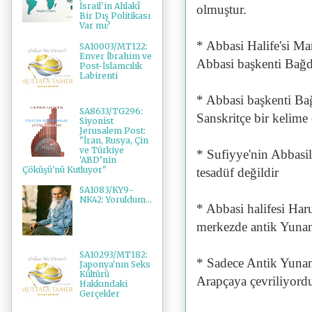
İsrail'in Ahlakî
olmuştur.
Bir Dış Politikası
Var mı?
* Abbasi Halife'si M
SA10003/MT122:
Enver İbrahim ve
Abbasi başkenti Bağdat
Post-İslamcılık
Labirenti
* Abbasi başkenti Bağ
SA8633/TG296:
Sanskritçe bir kelime
Siyonist
Jerusalem Post:
"İran, Rusya, Çin
ve Türkiye
* Sufiyye'nin Abbasi
'ABD’nin
Çöküşü'nü Kutluyor"
tesadüf değildir
SA1083/KY9-
NK42: Yoruldum...
* Abbasi halifesi H
merkezde antik Yunan 
SA10293/MT182:
* Sadece Antik Yunan 
Japonya'nın Seks
Kültürü
Arapçaya çevriliyordu
Hakkındaki
Gerçekler