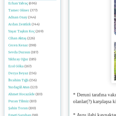
Erhan Yalvaç
(696)
Tamer Güner
(377)
Adnan Onay
(344)
Ardan Zentürk
(344)
Yaşar Taşkın Koç
(269)
Cihan Aktaş
(226)
Ceren Kenar
(198)
Sevda Dursun
(187)
Yıldıray Oğur
(185)
Erol Göka
(167)
Derya Beyaz
(156)
İbrahim Tığlı
(156)
Yurdagül Atun
(123)
* Deruni tarafına vak
Ahmet Hocazâde
(103)
olanlar(?) karşılaşsa k
Puran Tilmiz
(103)
Şahin Torun
(100)
* Aynı ilahi kaynaktan
Emeti Saruhan
(98)