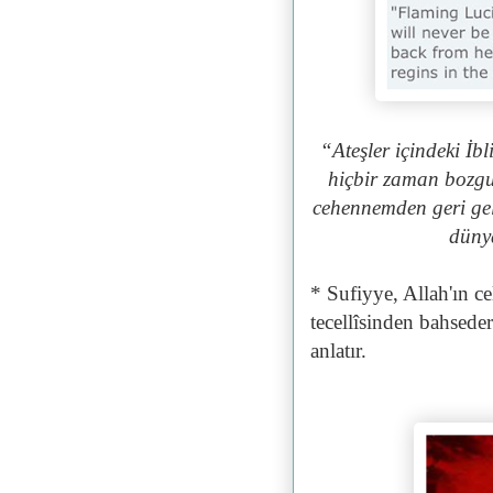
“Ateşler içindeki İb
hiçbir zaman bozgu
cehennemden geri gele
düny
* Sufiyye, Allah'ın c
tecellîsinden bahsed
anlatır.