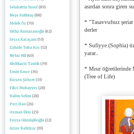
asırdan sonra giren s
Selahattin Yusuf
(89)
Neşe Kutlutaş
(88)
* "Tasavvufsuz şeriat
Melek Öz
(70)
derler
Yıldız Ramazanoğlu
(62)
Serra Karaçam
(53)
* Sufiyye (Sophia) ü
Zahide Tuba Kor
(52)
yarar..
Nehir Nil
(40)
Abdülaziz Tantik
(39)
* Mısır öğretilerinde 
Emin Emre
(36)
(Tree of Life)
Birsen Şöhret
(33)
Fikri Muhayyer
(28)
Halim Selim
(28)
Peri Han
(26)
Osman Ekiz
(25)
Feyza Gümüşlüoğlu
(22)
Azize Bahtiyar
(19)