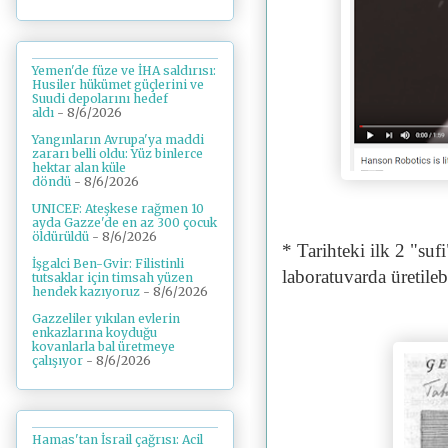
Yemen'de füze ve İHA saldırısı:
Husiler hükümet güçlerini ve
Suudi depolarını hedef
aldı
- 8/6/2026
Yangınların Avrupa'ya maddi
zararı belli oldu: Yüz binlerce
hektar alan küle
döndü
- 8/6/2026
UNICEF: Ateşkese rağmen 10
ayda Gazze'de en az 300 çocuk
öldürüldü
- 8/6/2026
* Tarihteki ilk 2 "suf
İşgalci Ben-Gvir: Filistinli
laboratuvarda üretile
tutsaklar için timsah yüzen
hendek kazıyoruz
- 8/6/2026
Gazzeliler yıkılan evlerin
enkazlarına koyduğu
kovanlarla bal üretmeye
çalışıyor
- 8/6/2026
Hamas'tan İsrail çağrısı: Acil