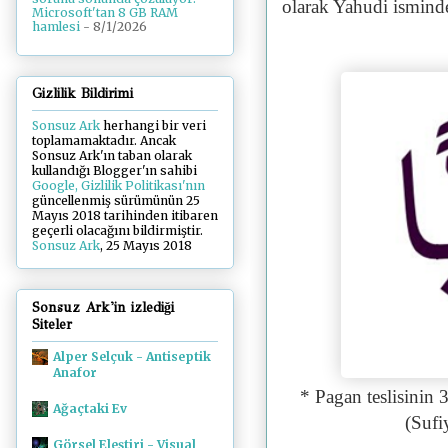
olarak Yahudi ismind
Microsoft'tan 8 GB RAM
hamlesi
- 8/1/2026
Gizlilik Bildirimi
Sonsuz Ark
herhangi bir veri
toplamamaktadır. Ancak
Sonsuz Ark'ın taban olarak
kullandığı Blogger'ın sahibi
Google, Gizlilik Politikası'nın
güncellenmiş sürümünün 25
Mayıs 2018 tarihinden itibaren
geçerli olacağını bildirmiştir.
Sonsuz Ark
, 25 Mayıs 2018
Sonsuz Ark'in izlediği
Siteler
Alper Selçuk - Antiseptik
Anafor
* Pagan teslisinin 
Ağaçtaki Ev
(Sufiy
Görsel Eleştiri - Visual