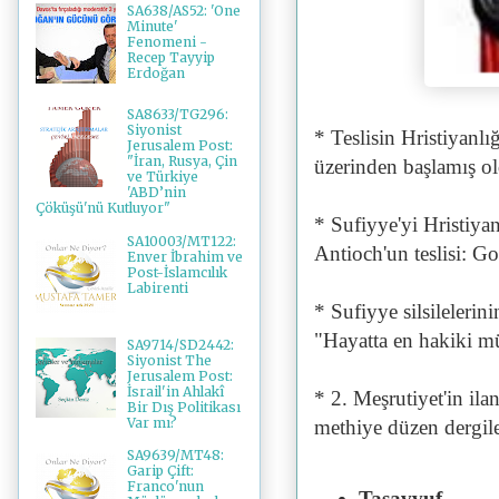
SA638/AS52: 'One
Minute'
Fenomeni -
Recep Tayyip
Erdoğan
SA8633/TG296:
Siyonist
* Teslisin Hristiyanlı
Jerusalem Post:
"İran, Rusya, Çin
üzerinden başlamış o
ve Türkiye
'ABD’nin
Çöküşü'nü Kutluyor"
* Sufiyye'yi Hristiya
SA10003/MT122:
Antioch'un teslisi: 
Enver İbrahim ve
Post-İslamcılık
Labirenti
* Sufiyye silsilelerin
"Hayatta en hakiki mü
SA9714/SD2442:
Siyonist The
Jerusalem Post:
İsrail'in Ahlakî
* 2. Meşrutiyet'in il
Bir Dış Politikası
Var mı?
methiye düzen dergile
SA9639/MT48:
Garip Çift:
Franco'nun
Tasavvuf