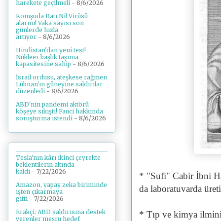
harekete geçilmeli
- 8/6/2026
Komşuda Batı Nil Virüsü
alarmı! Vaka sayısı son
günlerde hızla
artıyor
- 8/6/2026
Hindistan'dan yeni test!
Nükleer başlık taşıma
kapasitesine sahip
- 8/6/2026
İsrail ordusu, ateşkese rağmen
Lübnan'ın güneyine saldırılar
düzenledi
- 8/6/2026
ABD'nin pandemi aktörü
köşeye sıkıştı! Fauci hakkında
soruşturma istendi
- 8/6/2026
Tesla'nın kârı ikinci çeyrekte
beklentilerin altında
kaldı
- 7/22/2026
* "Sufi" Cabir İbni 
Amazon, yapay zeka biriminde
da laboratuvarda üret
işten çıkarmaya
gitti
- 7/22/2026
Erakçi: ABD saldırısına destek
* Tıp ve kimya ilmini 
verenler meşru hedef