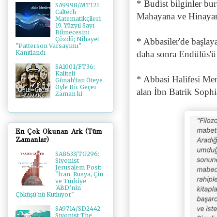
* Budist bilginler bur
SA9998/MT121:
Caltech
Mahayana ve Hinayana
Matematikçileri
19. Yüzyıl Sayı
Bilmecesini
Çözdü; Nihayet
* Abbasiler'de başlay
"Patterson Varsayımı"
daha sonra Endülüs'ü 
Kanıtlandı
SA1001/FT36:
Kaliteli
* Abbasi Halifesi Mem
Günah’tan Öteye
Öyle Bir Geçer
alan İbn Batrik Sophi
Zaman ki
En Çok Okunan Ark (Tüm
Zamanlar)
SA8633/TG296:
Siyonist
Jerusalem Post:
"İran, Rusya, Çin
ve Türkiye
'ABD’nin
Çöküşü'nü Kutluyor"
SA9714/SD2442:
Siyonist The