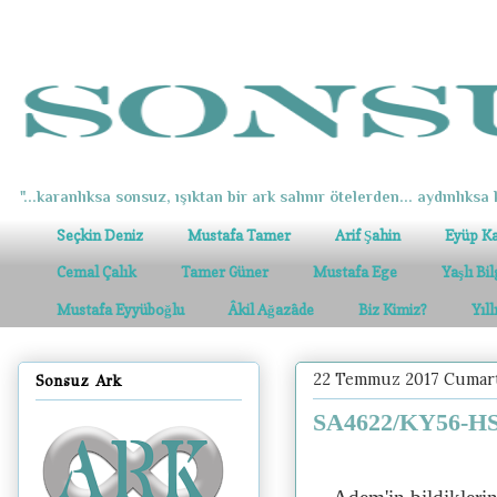
"...karanlıksa sonsuz, ışıktan bir ark salınır ötelerden... aydınlıksa k
Seçkin Deniz
Mustafa Tamer
Arif Şahin
Eyüp K
Cemal Çalık
Tamer Güner
Mustafa Ege
Yaşlı Bi
Mustafa Eyyüboğlu
Âkil Ağazâde
Biz Kimiz?
Yıl
22 Temmuz 2017 Cumart
Sonsuz Ark
SA4622/KY56-HS1