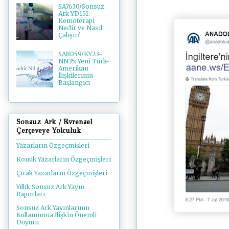
SA7630/Sonsuz
Ark-YD151:
Kemoterapi
Nedir ve Nasıl
Çalışır?
SA8059/KY23-
NN35: Yeni Türk-
Amerikan
İlişkilerinin
Başlangıcı
Sonsuz Ark / Evrensel
Çerçeveye Yolculuk
Yazarların Özgeçmişleri
Konuk Yazarların Özgeçmişleri
Çırak Yazarların Özgeçmişleri
Yıllık Sonsuz Ark Yayın
Raporları
Sonsuz Ark Yayınlarının
Kullanımına İlişkin Önemli
Duyuru