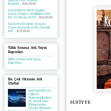
Şaşırtıcı Bir Yöntem
Keşfetti
- 8/4/2026
SA12098/SD3859: Seçkin
Deniz Twitter Günlükleri 984
(01-05 Nisan 2025)
- 8/4/2026
SA12097/SD3858: Tevrat'ı
Tanrı mı Yazdı ve Bu Önemli
mi?
- 8/3/2026
Yıllık Sonsuz Ark Yayın
Raporları
Yıllık Sonsuz Ark Yayın
Raporları
En Çok Okunan Ark
(Hafta)
SA9998/MT121:
Caltech
Matematikçileri
19. Yüzyıl Sayı
SUFİYYE
Bilmecesini
Çözdü; Nihayet