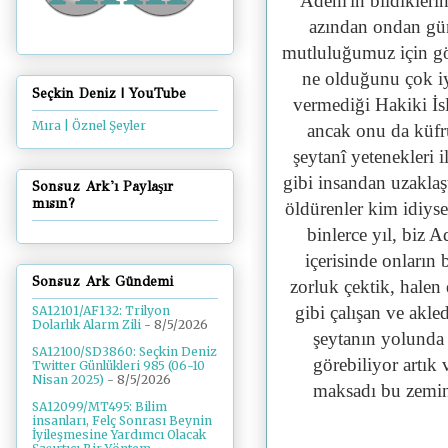
Adem'in bildiklerin
azından ondan gü
mutluluğumuz için gön
ne olduğunu çok iyi
Seçkin Deniz | YouTube
vermediği Hakiki İsl
Mıra | Öznel Şeyler
ancak onu da küfr
şeytanî yetenekleri 
gibi insandan uzaklaş
Sonsuz Ark'ı Paylaşır
mısın?
öldürenler kim idiyse
binlerce yıl, biz 
içerisinde onların
Sonsuz Ark Gündemi
zorluk çektik, halen
gibi çalışan ve akle
SA12101/AF132: Trilyon
Dolarlık Alarm Zili
- 8/5/2026
şeytanın yolunda ça
SA12100/SD3860: Seçkin Deniz
görebiliyor artık
Twitter Günlükleri 985 (06-10
Nisan 2025)
- 8/5/2026
maksadı bu zemin
SA12099/MT495: Bilim
insanları, Felç Sonrası Beynin
İyileşmesine Yardımcı Olacak