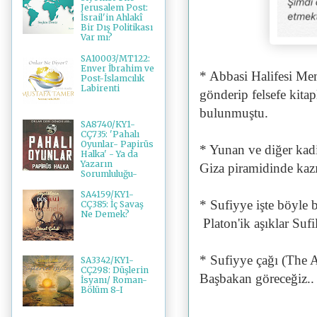
Jerusalem Post:
İsrail'in Ahlakî
Bir Dış Politikası
Var mı?
SA10003/MT122:
Enver İbrahim ve
* Abbasi Halifesi Me
Post-İslamcılık
Labirenti
gönderip felsefe kitap
bulunmuştu.
SA8740/KY1-
CÇ735: 'Pahalı
Oyunlar- Papirüs
* Yunan ve diğer kad
Halka' - Ya da
Yazarın
Giza piramidinde kazı 
Sorumluluğu-
SA4159/KY1-
* Sufiyye işte böyle b
CÇ385: İç Savaş
Ne Demek?
Platon'ik aşıklar Sufi
* Sufiyye çağı (The 
SA3342/KY1-
CÇ298: Düşlerin
Başbakan göreceğiz..
İsyanı/ Roman-
Bölüm 8-I