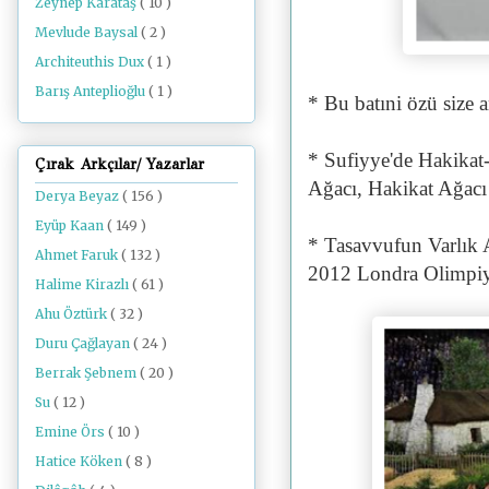
Zeynep Karataş
( 10 )
Mevlude Baysal
( 2 )
Architeuthis Dux
( 1 )
Barış Anteplioğlu
( 1 )
* Bu batıni özü size a
* Sufiyye'de Hakika
Çırak Arkçılar/ Yazarlar
Ağacı, Hakikat Ağacı d
Derya Beyaz
( 156 )
Eyüp Kaan
( 149 )
* Tasavvufun Varlık 
Ahmet Faruk
( 132 )
2012 Londra Olimpiyat
Halime Kirazlı
( 61 )
Ahu Öztürk
( 32 )
Duru Çağlayan
( 24 )
Berrak Şebnem
( 20 )
Su
( 12 )
Emine Örs
( 10 )
Hatice Köken
( 8 )