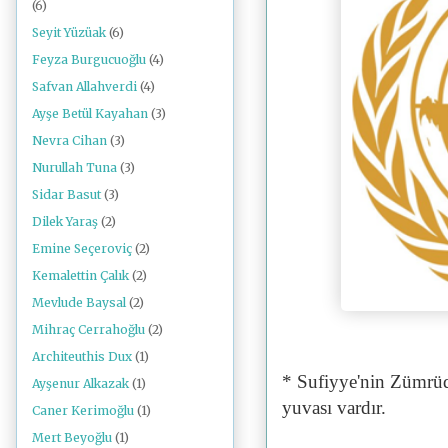
(6)
Seyit Yüzüak
(6)
Feyza Burgucuoğlu
(4)
Safvan Allahverdi
(4)
Ayşe Betül Kayahan
(3)
Nevra Cihan
(3)
Nurullah Tuna
(3)
Sidar Basut
(3)
Dilek Yaraş
(2)
Emine Seçeroviç
(2)
Kemalettin Çalık
(2)
Mevlude Baysal
(2)
Mihraç Cerrahoğlu
(2)
Architeuthis Dux
(1)
* Sufiyye'nin Zümrüd
Ayşenur Alkazak
(1)
yuvası vardır.
Caner Kerimoğlu
(1)
Mert Beyoğlu
(1)