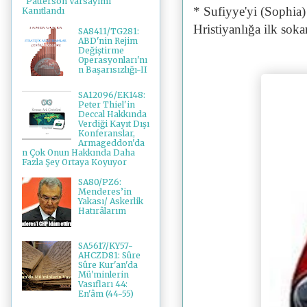
"Patterson Varsayımı"
* Sufiyye'yi (Sophia)
Kanıtlandı
Hristiyanlığa ilk sok
SA8411/TG281:
ABD'nin Rejim
Değiştirme
Operasyonları'nı
n Başarısızlığı-II
SA12096/EK148:
Peter Thiel'in
Deccal Hakkında
Verdiği Kayıt Dışı
Konferanslar,
Armageddon'da
n Çok Onun Hakkında Daha
Fazla Şey Ortaya Koyuyor
SA80/PZ6:
Menderes’in
Yakası/ Askerlik
Hatırâlarım
SA5617/KY57-
AHCZD81: Sûre
Sûre Kur'an'da
Mü'minlerin
Vasıfları 44:
En'âm (44-55)