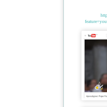
htt
feature=yo