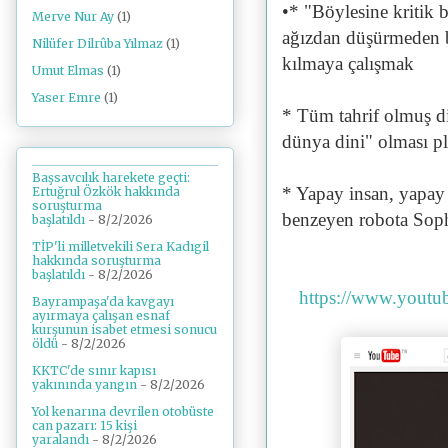
•* "Böylesine kritik
Merve Nur Ay
(1)
ağızdan düşürmeden b
Nilüfer Dilrûba Yılmaz
(1)
kılmaya çalışmak
Umut Elmas
(1)
Yaser Emre
(1)
* Tüm tahrif olmuş di
dünya dini" olması pl
Başsavcılık harekete geçti:
* Yapay insan, yapay 
Ertuğrul Özkök hakkında
soruşturma
benzeyen robota Sophi
başlatıldı
- 8/2/2026
TİP'li milletvekili Sera Kadıgil
hakkında soruşturma
başlatıldı
- 8/2/2026
https://www.yout
Bayrampaşa'da kavgayı
ayırmaya çalışan esnaf
kurşunun isabet etmesi sonucu
öldü
- 8/2/2026
KKTC'de sınır kapısı
yakınında yangın
- 8/2/2026
Yol kenarına devrilen otobüste
can pazarı: 15 kişi
yaralandı
- 8/2/2026