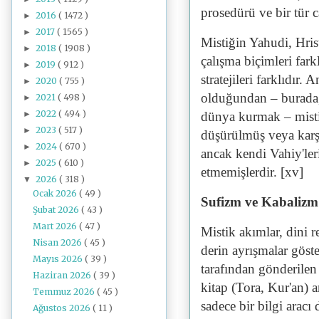
prosedürü ve bir tür 
2016
( 1472 )
►
2017
( 1565 )
►
Mistiğin Yahudi, Hri
2018
( 1908 )
►
çalışma biçimleri fark
2019
( 912 )
►
stratejileri farklıdır
2020
( 755 )
►
olduğundan – burada, 
2021
( 498 )
►
2022
( 494 )
►
dünya kurmak – misti
2023
( 517 )
►
düşürülmüş veya karşıl
2024
( 670 )
►
ancak kendi Vahiy'ler
2025
( 610 )
►
etmemişlerdir. [xv]
2026
( 318 )
▼
Ocak 2026
( 49 )
Sufizm ve Kabalizm
Şubat 2026
( 43 )
Mart 2026
( 47 )
Mistik akımlar, dini r
Nisan 2026
( 45 )
derin ayrışmalar göst
Mayıs 2026
( 39 )
tarafından gönderilen 
Haziran 2026
( 39 )
kitap (Tora, Kur'an) a
Temmuz 2026
( 45 )
sadece bir bilgi aracı 
Ağustos 2026
( 11 )