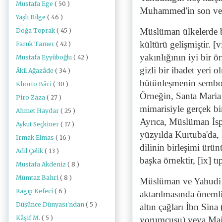
Mustafa Ege
( 50 )
Muhammed'in son ve 
Yaşlı Bilge
( 46 )
Müslüman ülkelerde b
Doğa Toprak
( 45 )
kültürü gelişmiştir. 
Faruk Tamer
( 42 )
yakınlığının iyi bir 
Mustafa Eyyüboğlu
( 42 )
gizli bir ibadet yeri
Âkil Ağazâde
( 34 )
bütünleşmenin sembolü
Khorto Bâri
( 30 )
Örneğin, Santa Maria
Piro Zaza
( 27 )
mimarisiyle gerçek bir
Ahmet Haydar
( 25 )
Ayrıca, Müslüman İsp
Aykut Seçkiner
( 17 )
yüzyılda Kurtuba'da, M
Irmak Elmas
( 16 )
dilinin birleşimi ürü
Adil Çelik
( 13 )
başka örnektir, [ix] t
Mustafa Akdeniz
( 8 )
Mümtaz Bahri
( 8 )
Müslüman ve Yahudi fi
Ragıp Kefeci
( 6 )
aktarılmasında önemli,
Düşünce Dünyası'ndan
( 5 )
altın çağları İbn Sin
Kâşif M.
( 5 )
yorumcusu) veya Maimo