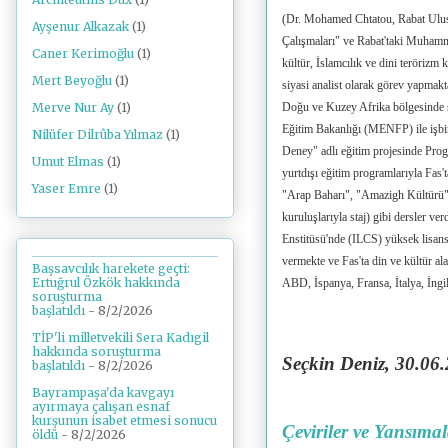
(Dr. Mohamed Chtatou, Rabat Ulus
Ayşenur Alkazak
(1)
Çalışmaları" ve Rabat'taki Muhamm
Caner Kerimoğlu
(1)
kültür, İslamcılık ve dini terörizm
Mert Beyoğlu
(1)
siyasi analist olarak görev yapmakta
Doğu ve Kuzey Afrika bölgesinde s
Merve Nur Ay
(1)
Eğitim Bakanlığı (MENFP) ile iş
Nilüfer Dilrûba Yılmaz
(1)
Deney" adlı eğitim projesinde Pr
Umut Elmas
(1)
yurtdışı eğitim programlarıyla Fas
Yaser Emre
(1)
"Arap Baharı", "Amazigh Kültürü"
kuruluşlarıyla staj) gibi dersler ve
Enstitüsü'nde (ILCS) yüksek lisans 
vermekte ve Fas'ta din ve kültür al
Başsavcılık harekete geçti:
Ertuğrul Özkök hakkında
ABD, İspanya, Fransa, İtalya, İngil
soruşturma
başlatıldı
- 8/2/2026
TİP'li milletvekili Sera Kadıgil
hakkında soruşturma
Seçkin Deniz, 30
.06
başlatıldı
- 8/2/2026
Bayrampaşa'da kavgayı
ayırmaya çalışan esnaf
kurşunun isabet etmesi sonucu
Çeviriler ve Yansıma
öldü
- 8/2/2026