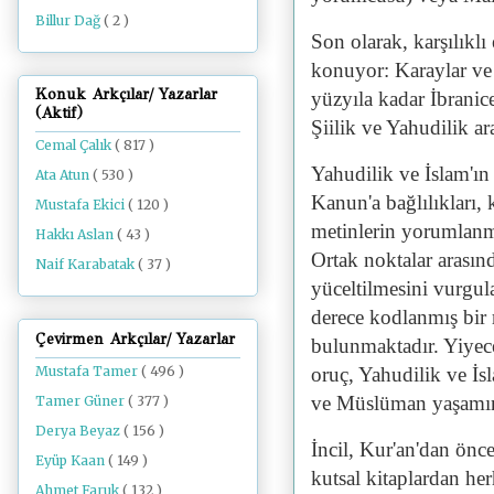
Billur Dağ
( 2 )
Son olarak, karşılıklı 
konuyor: Karaylar ve M
Konuk Arkçılar/ Yazarlar
yüzyıla kadar İbrani
(Aktif)
Şiilik ve Yahudilik ara
Cemal Çalık
( 817 )
Yahudilik ve İslam'ın
Ata Atun
( 530 )
Kanun'a bağlılıkları,
Mustafa Ekici
( 120 )
metinlerin yorumlanm
Hakkı Aslan
( 43 )
Ortak noktalar arasınd
Naif Karabatak
( 37 )
yüceltilmesini vurgu
derece kodlanmış bir 
Çevirmen Arkçılar/ Yazarlar
bulunmaktadır. Yiye
Mustafa Tamer
( 496 )
oruç, Yahudilik ve İsl
ve Müslüman yaşamınd
Tamer Güner
( 377 )
Derya Beyaz
( 156 )
İncil, Kur'an'dan önce
Eyüp Kaan
( 149 )
kutsal kitaplardan her
Ahmet Faruk
( 132 )