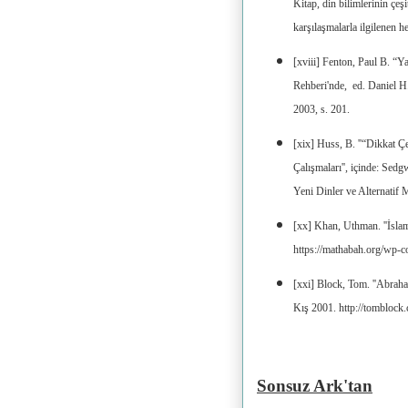
Kitap, din bilimlerinin çeşi
karşılaşmalarla ilgilenen he
[xviii] Fenton, Paul B. “
Rehberi'nde, ed. Daniel 
2003, s. 201.
[xix] Huss, B. ''“Dikkat Ç
Çalışmaları'', içinde: Sedg
Yeni Dinler ve Alternatif 
[xx] Khan, Uthman. ''İsla
https://mathabah.org/wp-
[xxi] Block, Tom. ''Abraha
Kış 2001. http://tombloc
Sonsuz Ark'tan