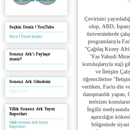
Çevirisini yayınladı
olup,
ABD, İspanya
Seçkin Deniz | YouTube
üniversitelerde çalı
Mıra | Öznel Şeyler
programlarıyla Fas
"Çağdaş Kuzey Afrik
Sonsuz Ark'ı Paylaşır
"Fas Yahudi Miras
mısın?
kuruluşlarıyla staj) g
ve İletişim Çal
öğrencilerine "İletiş
Sonsuz Ark Gündemi
verirken, Fas'ta din v
Yükleniyor...
danışmanlık yapan,
O
terörizm konuların
İngiliz medyasında s
Yıllık Sonsuz Ark Yayın
Raporları
aşırıcılığın köke
Yıllık Sonsuz Ark Yayın
bölgesinde siyas
Raporları