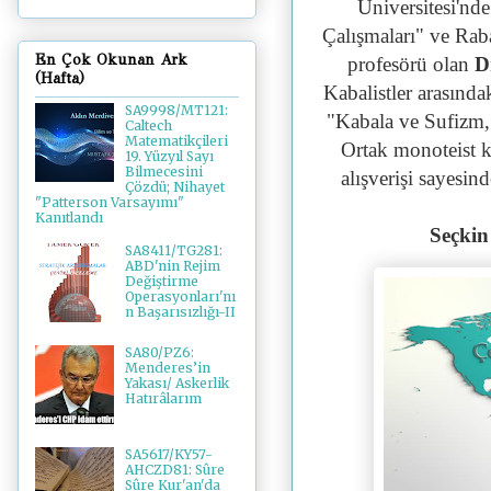
Üniversitesi'n
Çalışmaları" ve Ra
En Çok Okunan Ark
profesörü olan
D
(Hafta)
Kabalistler arasında
SA9998/MT121:
"Kabala ve Sufizm, b
Caltech
Matematikçileri
Ortak monoteist kö
19. Yüzyıl Sayı
Bilmecesini
alışverişi sayesind
Çözdü; Nihayet
"Patterson Varsayımı"
Kanıtlandı
Seçkin
SA8411/TG281:
ABD'nin Rejim
Değiştirme
Operasyonları'nı
n Başarısızlığı-II
SA80/PZ6:
Menderes’in
Yakası/ Askerlik
Hatırâlarım
SA5617/KY57-
AHCZD81: Sûre
Sûre Kur'an'da