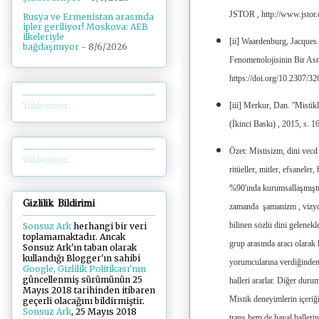
JSTOR , http://www.jstor.
Rusya ve Ermenistan arasında
ipler geriliyor! Moskova: AEB
ilkeleriyle
[ii] Waardenburg, Jacques
bağdaşmıyor
- 8/6/2026
Fenomenolojisinin Bir Asr
https://doi.org/10.2307/3
Yükleniyor...
[iii] Merkur, Dan. ''Mistik
(İkinci Baskı) , 2015, s. 1
Özet: Mistisizm, dini vecd h
Yükleniyor...
ritüeller, mitler, efsanele
%90'ında kurumsallaşmıştır
Gizlilik Bildirimi
zamanda şamanizm , vizyon 
bilinen sözlü dini gelenekl
Sonsuz Ark
herhangi bir veri
toplamamaktadır. Ancak
grup arasında aracı olarak l
Sonsuz Ark'ın taban olarak
kullandığı Blogger'ın sahibi
yorumcularına verdiğinden, 
Google, Gizlilik Politikası'nın
güncellenmiş sürümünün 25
halleri ararlar. Diğer duru
Mayıs 2018 tarihinden itibaren
Mistik deneyimlerin içeriği,
geçerli olacağını bildirmiştir.
Sonsuz Ark
, 25 Mayıs 2018
trans hem de hayal halleri