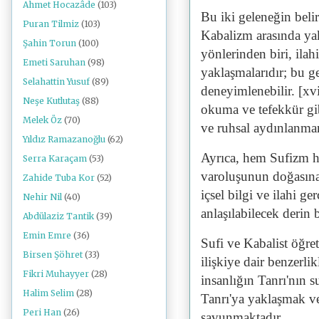
Ahmet Hocazâde
(103)
Bu iki geleneğin beli
Puran Tilmiz
(103)
Kabalizm arasında yak
Şahin Torun
(100)
yönlerinden biri, ilah
Emeti Saruhan
(98)
yaklaşmalarıdır; bu g
Selahattin Yusuf
(89)
deneyimlenebilir. [xv
Neşe Kutlutaş
(88)
okuma ve tefekkür gib
Melek Öz
(70)
ve ruhsal aydınlanma
Yıldız Ramazanoğlu
(62)
Ayrıca, hem Sufizm h
Serra Karaçam
(53)
varoluşunun doğasına 
Zahide Tuba Kor
(52)
içsel bilgi ve ilahi 
Nehir Nil
(40)
anlaşılabilecek derin
Abdülaziz Tantik
(39)
Emin Emre
(36)
Sufi ve Kabalist öğret
Birsen Şöhret
(33)
ilişkiye dair benzerli
Fikri Muhayyer
(28)
insanlığın Tanrı'nın s
Halim Selim
(28)
Tanrı'ya yaklaşmak v
Peri Han
(26)
savunmaktadır.