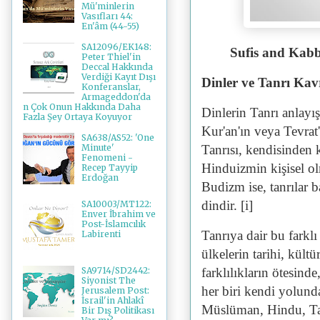
Mü'minlerin
Vasıfları 44:
En'âm (44-55)
SA12096/EK148:
Sufis and Kabba
Peter Thiel'in
Deccal Hakkında
Verdiği Kayıt Dışı
Dinler ve Tanrı Ka
Konferanslar,
Armageddon'da
n Çok Onun Hakkında Daha
Dinlerin Tanrı anlayış
Fazla Şey Ortaya Koyuyor
Kur'an'ın veya Tevrat'ı
SA638/AS52: 'One
Tanrısı, kendisinden k
Minute'
Fenomeni -
Hinduizmin kişisel o
Recep Tayyip
Erdoğan
Budizm ise, tanrılar 
dindir. [i]
SA10003/MT122:
Enver İbrahim ve
Post-İslamcılık
Tanrıya dair bu farklı 
Labirenti
ülkelerin tarihi, kültü
farklılıkların ötesinde
SA9714/SD2442:
Siyonist The
her biri kendi yolund
Jerusalem Post:
İsrail'in Ahlakî
Müslüman, Hindu, Taoi
Bir Dış Politikası