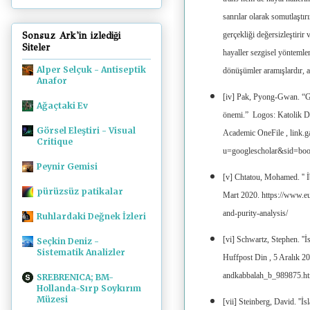
sanrılar olarak somutlaştır
gerçekliği değersizleştirir 
Sonsuz Ark'in izlediği
Siteler
hayaller sezgisel yöntemler
Alper Selçuk - Antiseptik
dönüşümler aramışlardır, a
Anafor
[iv] Pak, Pyong-Gwan. “G
Ağaçtaki Ev
önemi.” Logos: Katolik Düş
Görsel Eleştiri - Visual
Academic OneFile , link
Critique
u=googlescholar&sid=b
Peynir Gemisi
[v] Chtatou, Mohamed. '' İ
pürüzsüz patikalar
Mart 2020. https://www.eu
and-purity-analysis/
Ruhlardaki Değnek İzleri
[vi] Schwartz, Stephen. ''İ
Seçkin Deniz -
Sistematik Analizler
Huffpost Din , 5 Aralık 2
andkabbalah_b_989875.h
SREBRENICA; BM-
Hollanda-Sırp Soykırım
Müzesi
[vii] Steinberg, David. ''İs