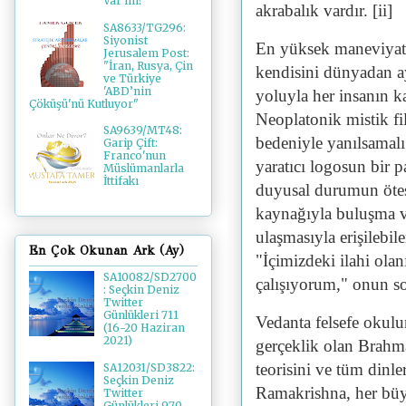
Var mı?
akrabalık vardır. [ii]
SA8633/TG296:
Siyonist
En yüksek maneviyat b
Jerusalem Post:
"İran, Rusya, Çin
kendisini dünyadan a
ve Türkiye
'ABD’nin
yoluyla her insanın kal
Çöküşü'nü Kutluyor"
Neoplatonik mistik fi
SA9639/MT48:
bedeniyle yanılsamalı
Garip Çift:
Franco'nun
yaratıcı logosun bir p
Müslümanlarla
İttifakı
duyusal durumun ötes
kaynağıyla buluşma ve
ulaşmasıyla erişilebi
En Çok Okunan Ark (Ay)
"İçimizdeki ilahi ola
SA10082/SD2700
çalışıyorum," onun so
: Seçkin Deniz
Twitter
Günlükleri 711
Vedanta felsefe okulu
(16-20 Haziran
2021)
gerçeklik olan Brahma
teorisini ve tüm dinl
SA12031/SD3822:
Seçkin Deniz
Ramakrishna, her büyü
Twitter
Günlükleri 970