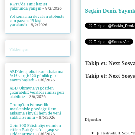
KKTC'de sınır kapısı
yakınında yangın
- 8/2/2026
Seçkin Deniz Yayınl
Yol kenarına devrilen otobüste
can pazarı: 15 kişi
yaralandı
- 8/2/2026
Yükleniyor...
Takip et: Next Sosy
ABD'den polisilikon ithalatına
Takip et: Next Sosy
%15 vergi: 120 günlük geri
sayım başladı
- 8/6/2026
ABD, Ukrayna'yı gözden
çıkarabilir: Verdiklerimizi geri
alabiliriz
- 8/6/2026
Trump'tan iyimserlik
maskesiyle gözdağı: Hem
anlaşma sinyali hem de yeni
saldırı zemini
- 8/6/2026
Dipnotlar:
2 bin 300 Filistinliyi evinden
ettiler: Batı Şeria'da gasp ve
[i] Hestevold, H. Scott. “D
şiddet artıyor
- 8/6/2026