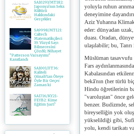
SA10293/MT182:
yoluyla ruhun arınması
Japonya'nın Seks
Kültürü
deneyimine dayandırır
Hakkındaki
Gerçekler
Aziz Yuhanna Klimako
eder: dünyadan uzak, 
SA9998/MT121:
Caltech
duası. Oradan, dünyev
Matematikçileri
19. Yüzyıl Sayı
ulaşılabilir; bu, Tanr
Bilmecesini
Çözdü; Nihayet
"Patterson Varsayımı"
Müslüman tasavvufu o
Kanıtlandı
Fars aydınlanmasında
SA1001/FT36:
Kaliteli
Kabalasından etkilenm
Günah’tan Öteye
bekâ'nın (her türlü b
Öyle Bir Geçer
Zaman ki
Hindu öğretilerinin b
"varoluştan" önce gel
SA1716/KY21-
FEYB2: Kime
benzer. Budizmde, se
Eğitim Şart?
bireyselliğin yok olu
yükselildiği gibi, Su
yolu, kendi tarikatı v