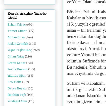
ve Yüce Olanla karşıla
Böylece, Yahudi Kabal
Konuk Arkçılar/ Yazarlar
Kabalanın büyük eserl
(Arşiv)
(16. yüzyıl) öğretiler
Erhan Yalvaç
(696)
insan – bir kelamın yap
Tamer Güner
(377)
benzer akımlar doğdu;
Adnan Onay
(344)
fikrine dayanan İbn a
Ardan Zentürk
(344)
ulaştı. [xvi] Ancak bu
Yaşar Taşkın Koç
(269)
yoktur: Yahudi halkını
Cihan Aktaş
(226)
rolünün Sufizmde bir k
Ceren Kenar
(198)
Bu nedenle, Yahudi m
Sevda Dursun
(187)
maneviyatında da gör
Yıldıray Oğur
(185)
Erol Göka
(167)
Sufizm ve Kabalizm, f
Derya Beyaz
(156)
mistik gelenektir. Suf
odaklanan İslam'da bir
İbrahim Tığlı
(156)
evrenin gizemlerini ar
Yurdagül Atun
(123)