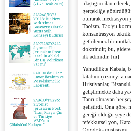
ulaştığını ilan ederek
(21-25 Ocak 2025)
gerçekliğe götürdüğün
SA3248/KY33-
oturarak meditasyon 
YO118: Bir New
York Times
Taoizm, Tao'yu kozmol
Başyazısı Olarak
Yurtta Sulh
konsantrasyon teknikle
Konseyi Bildirisi
getirilemez bir mutlak
SA9714/SD2442:
Siyonist The
doktrindir; bu, gidere
Jerusalem Post:
ilk adımıdır. [iii]
İsrail'in Ahlakî
Bir Dış Politikası
Var mı?
Yahudilikte Kabala, b
SA10003/MT122:
kitabını çözmeyi amaç
Enver İbrahim ve
Post-İslamcılık
Hristiyanlar, Bizanslı
Labirenti
geliştirmekte daha ya
Tanrı olmayan her şe
SA8633/TG296:
Siyonist
geliştirdi. Ona göre, 
Jerusalem Post:
"İran, Rusya, Çin
gereği olduğu şeye dö
ve Türkiye
'ABD’nin
tefekkürsel yön, Kato
Çöküşü'nü Kutluyor"
Ortodoks mistisizmi, 