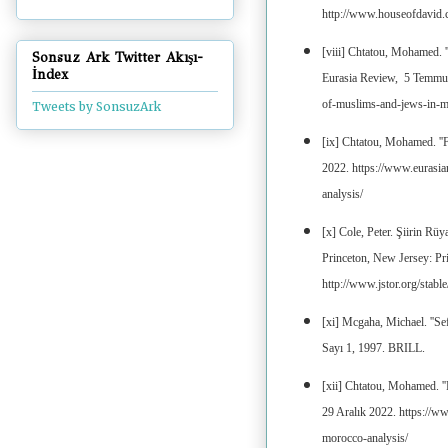
http://www.houseofdavid.c
[viii] Chtatou, Mohamed. '
Sonsuz Ark Twitter Akışı-
İndex
Eurasia Review, 5 Temmuz
of-muslims-and-jews-in-m
Tweets by SonsuzArk
[ix] Chtatou, Mohamed. ''F
2022. https://www.eurasi
analysis/
[x] Cole, Peter. Şiirin Rü
Princeton, New Jersey: Pr
http://www.jstor.org/stable/
[xi] Mcgaha, Michael. ''Se
Sayı 1, 1997. BRILL.
[xii] Chtatou, Mohamed. '
29 Aralık 2022. https://w
morocco-analysis/