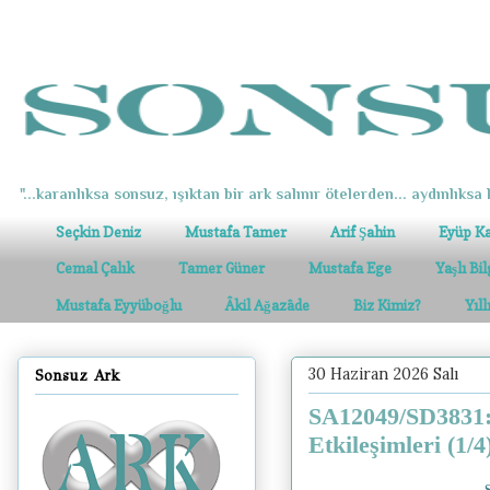
"...karanlıksa sonsuz, ışıktan bir ark salınır ötelerden... aydınlıksa k
Seçkin Deniz
Mustafa Tamer
Arif Şahin
Eyüp K
Cemal Çalık
Tamer Güner
Mustafa Ege
Yaşlı Bi
Mustafa Eyyüboğlu
Âkil Ağazâde
Biz Kimiz?
Yıl
30 Haziran 2026 Salı
Sonsuz Ark
SA12049/SD3831: S
Etkileşimleri (1/4