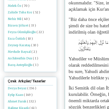
okunmalıdır. "Size, ins
Melek Öz
( 70 )
açıklamak için Kur'an'
Zahide Tuba Kor
( 52 )
"Biz daha önce elçiler
Nehir Nil
( 40 )
şimdi de size bu hatır
Birsen Şöhret
( 33 )
indirilmiş olan öğretil
Feyza Gümüşlüoğlu
( 22 )
Esra Öztürk
( 10 )
مَا نُزِّلَ اِلَيۡهِمۡ وَلَعَلَّهُمۡ
Zeynep Karataş
( 10 )
يَتَفَكَّرُوۡنَ‏
Mevlude Baysal
( 2 )
Yahudiler ve Müslüman
Architeuthis Dux
( 1 )
olarak reddedilmesini
Barış Anteplioğlu
( 1 )
bu sure, Yahudi ahdin
Yahudilerle birlikte y
Çırak Arkçılar/ Yazarlar
İki Semitik dil olan İ
Derya Beyaz
( 156 )
kurulabilir. Örneğin, h
Eyüp Kaan
( 149 )
önemli miktarda ortak
Ahmet Faruk
( 132 )
sözcük benzerlikleri 
Halime Kirazlı
( 61 )