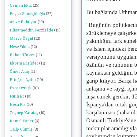
Osman Ekiz
(25)
Bu bağlamda Uthman 
Feyza Gümüşlüoğlu
(22)
Azize Bahtiyar
(19)
"Bugünün politikacıla
Hüsameddin Ferzîzâde
(15)
sürüklemeye çalışırke
Merve Özgül
(12)
yakınlığını fark etmel
Neşe Yıldız
(12)
ve İslam içindeki benz
Bahar Türker
(11)
versiyonunu uygulama
Ekrem Ergüder
(11)
özünün ve ruhunun bu
Ömer Altaş
(11)
kaynaktan geldiğini b
garip kılıyor. Barışı
Ertuğrul Aydın
(10)
anlaşma ve saygı için
Esra Öztürk
(10)
inşa etmek gerekir; 
Fatih Er
(10)
İspanya'dan ortak gö
Heca Ris
(10)
karşılanması (hahaml
Zeynep Karataş
(10)
Osmanlı Türkiye'sine
Kemal Taner
(9)
mektuplar aracılığıyl
Talip Gümüş
(8)
soykırımdan kurtarm