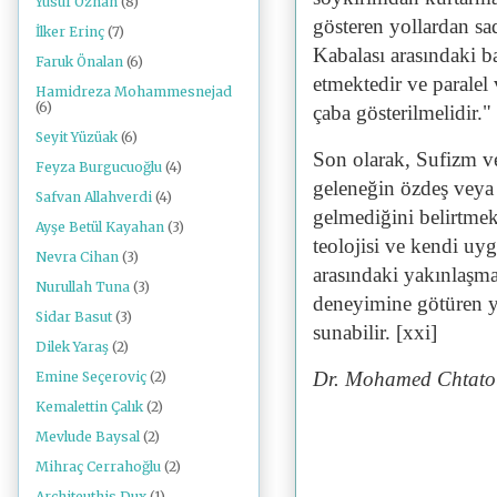
Yusuf Özhan
(8)
gösteren yollardan sa
İlker Erinç
(7)
Kabalası arasındaki b
Faruk Önalan
(6)
etmektedir ve paralel 
Hamidreza Mohammesnejad
(6)
çaba gösterilmelidir."
Seyit Yüzüak
(6)
Son olarak, Sufizm v
Feyza Burgucuoğlu
(4)
geleneğin özdeş veya 
Safvan Allahverdi
(4)
gelmediğini belirtmek
Ayşe Betül Kayahan
(3)
teolojisi ve kendi uyg
Nevra Cihan
(3)
arasındaki yakınlaşma
Nurullah Tuna
(3)
deneyimine götüren yo
Sidar Basut
(3)
sunabilir. [xxi]
Dilek Yaraş
(2)
Dr. Mohamed Chtato
Emine Seçeroviç
(2)
Kemalettin Çalık
(2)
Mevlude Baysal
(2)
Mihraç Cerrahoğlu
(2)
Architeuthis Dux
(1)