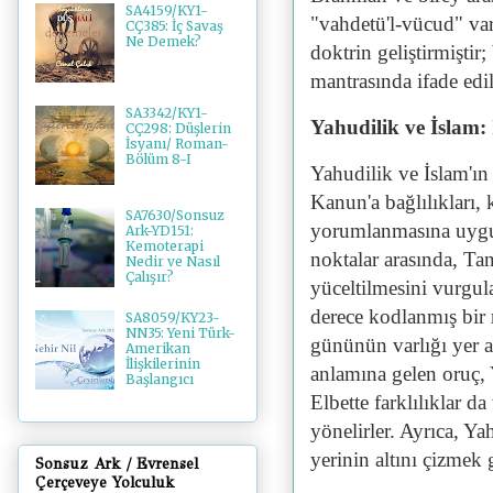
SA4159/KY1-
"vahdetü'l-vücud" var
CÇ385: İç Savaş
Ne Demek?
doktrin geliştirmiştir
mantrasında ifade edil
SA3342/KY1-
Yahudilik ve İslam: 
CÇ298: Düşlerin
İsyanı/ Roman-
Bölüm 8-I
Yahudilik ve İslam'ın 
Kanun'a bağlılıkları,
SA7630/Sonsuz
yorumlanmasına uygul
Ark-YD151:
Kemoterapi
noktalar arasında, Tanr
Nedir ve Nasıl
Çalışır?
yüceltilmesini vurgu
derece kodlanmış bir r
SA8059/KY23-
NN35: Yeni Türk-
gününün varlığı yer 
Amerikan
İlişkilerinin
anlamına gelen oruç, Y
Başlangıcı
Elbette farklılıklar da
yönelirler. Ayrıca, 
yerinin altını çizmek g
Sonsuz Ark / Evrensel
Çerçeveye Yolculuk