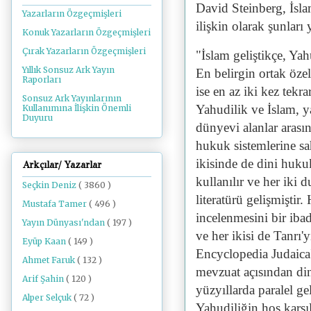
David Steinberg, İsla
Yazarların Özgeçmişleri
ilişkin olarak şunları 
Konuk Yazarların Özgeçmişleri
Çırak Yazarların Özgeçmişleri
"İslam geliştikçe, Ya
Yıllık Sonsuz Ark Yayın
En belirgin ortak öze
Raporları
ise en az iki kez tekra
Sonsuz Ark Yayınlarının
Yahudilik ve İslam, ya
Kullanımına İlişkin Önemli
Duyuru
dünyevi alanlar arası
hukuk sistemlerine sa
ikisinde de dini huku
Arkçılar/ Yazarlar
kullanılır ve her iki
Seçkin Deniz
( 3860 )
literatürü gelişmişti
Mustafa Tamer
( 496 )
incelenmesini bir iba
Yayın Dünyası'ndan
( 197 )
ve her ikisi de Tanrı'yı
Eyüp Kaan
( 149 )
Encyclopedia Judaica'
Ahmet Faruk
( 132 )
mevzuat açısından din
Arif Şahin
( 120 )
yüzyıllarda paralel 
Alper Selçuk
( 72 )
Yahudiliğin hoş karşı