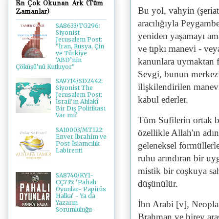
En Çok Okunan Ark (Tüm
Bu yol, vahyin (şeriatı
Zamanlar)
aracılığıyla Peygambe
SA8633/TG296:
Siyonist
yeniden yaşamayı amaç
Jerusalem Post:
"İran, Rusya, Çin
ve tıpkı manevi - vey
ve Türkiye
kanunlara uymaktan far
'ABD’nin
Çöküşü'nü Kutluyor"
Sevgi, bunun merkezind
SA9714/SD2442:
ilişkilendirilen mane
Siyonist The
Jerusalem Post:
kabul ederler.
İsrail'in Ahlakî
Bir Dış Politikası
Var mı?
Tüm Sufilerin ortak b
SA10003/MT122:
özellikle Allah'ın adı
Enver İbrahim ve
Post-İslamcılık
geleneksel formüllerle
Labirenti
ruhu arındıran bir uy
mistik bir coşkuya sah
SA8740/KY1-
CÇ735: 'Pahalı
düşünülür.
Oyunlar- Papirüs
Halka' - Ya da
Yazarın
İbn Arabi [v], Neopl
Sorumluluğu-
Brahman ve birey aras