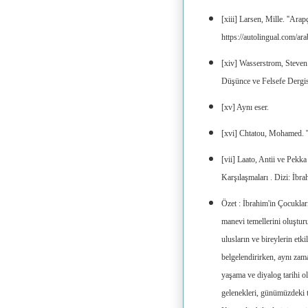
[xiii] Larsen, Mille. ''Ara
https://autolingual.com/ar
[xiv] Wasserstrom, Steven
Düşünce ve Felsefe Dergisi 
[xv] Aynı eser.
[xvi] Chtatou, Mohamed. ''İ
[vii] Laato, Antii ve Pek
Karşılaşmaları . Dizi: İbra
Özet : İbrahim'in Çocukları
manevi temellerini oluşturur
ulusların ve bireylerin etki
belgelendirirken, aynı zama
yaşama ve diyalog tarihi o
gelenekleri, günümüzdeki t