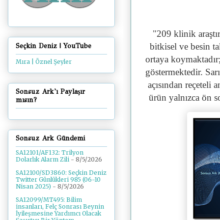
"
209 klinik araştı
bitkisel ve besin t
Seçkin Deniz | YouTube
ortaya koymaktadır;
Mıra | Öznel Şeyler
göstermektedir. Sarı 
açısından reçeteli a
Sonsuz Ark'ı Paylaşır
ürün yalnızca ön s
mısın?
Sonsuz Ark Gündemi
SA12101/AF132: Trilyon
Dolarlık Alarm Zili
- 8/5/2026
SA12100/SD3860: Seçkin Deniz
Twitter Günlükleri 985 (06-10
Nisan 2025)
- 8/5/2026
SA12099/MT495: Bilim
insanları, Felç Sonrası Beynin
İyileşmesine Yardımcı Olacak