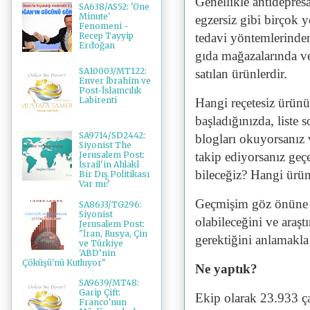
Genellikle antidepres
SA638/AS52: 'One
Minute'
egzersiz gibi birçok 
Fenomeni -
tedavi yöntemlerinden 
Recep Tayyip
Erdoğan
gıda mağazalarında ve
SA10003/MT122:
satılan ürünlerdir.
Enver İbrahim ve
Post-İslamcılık
Labirenti
Hangi reçetesiz ürünü
başladığınızda, liste 
SA9714/SD2442:
blogları okuyorsanız v
Siyonist The
takip ediyorsanız geç
Jerusalem Post:
İsrail'in Ahlakî
bileceğiz? Hangi ürün
Bir Dış Politikası
Var mı?
Geçmişim göz önüne a
SA8633/TG296:
Siyonist
olabileceğini ve ara
Jerusalem Post:
"İran, Rusya, Çin
gerektiğini anlamakla
ve Türkiye
'ABD’nin
Çöküşü'nü Kutluyor"
Ne yaptık?
SA9639/MT48:
Garip Çift:
Ekip olarak 23.933 ç
Franco'nun