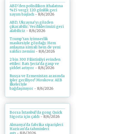
ABD'den polisilikon ithalatına
%15 vergi: 120 günlük geri
sayım başladı
- 8/6/2026
ABD, Ukrayna'yı gözden
çıkarabilir: Verdiklerimizi geri
alabiliriz
- 8/6/2026
Trump'tan iyimserlik
maskesiyle gözdağı: Hem
anlaşma sinyali hem de yeni
saldırı zemini
- 8/6/2026
2 bin 300 Filistinliyi evinden
ettiler: Batı Şeria'da gasp ve
şiddet artıyor
- 8/6/2026
Rusya ve Ermenistan arasında
ipler geriliyor! Moskova: AEB
ilkeleriyle
bağdaşmıyor
- 8/6/2026
Borsa İstanbul’da gong Quick
Sigorta için çaldı
- 8/6/2026
Almanya'da fabrika siparişleri
Haziran'da tahminleri
aştı
- 8/6/2026