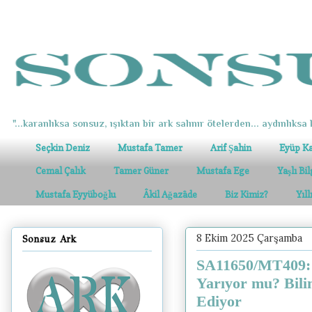
"...karanlıksa sonsuz, ışıktan bir ark salınır ötelerden... aydınlıksa k
Seçkin Deniz
Mustafa Tamer
Arif Şahin
Eyüp K
Cemal Çalık
Tamer Güner
Mustafa Ege
Yaşlı Bi
Mustafa Eyyüboğlu
Âkil Ağazâde
Biz Kimiz?
Yıl
8 Ekim 2025 Çarşamba
Sonsuz Ark
SA11650/MT409: 
Yarıyor mu? Bili
Ediyor