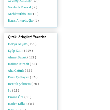
Zeynep Karataş
( 10 )
Mevlude Baysal
( 2 )
Architeuthis Dux
( 1 )
Barış Anteplioğlu
( 1 )
Çırak Arkçılar/ Yazarlar
Derya Beyaz
( 156 )
Eyüp Kaan
( 149 )
Ahmet Faruk
( 132 )
Halime Kirazlı
( 61 )
Ahu Öztürk
( 32 )
Duru Çağlayan
( 24 )
Berrak Şebnem
( 20 )
Su
( 12 )
Emine Örs
( 10 )
Hatice Köken
( 8 )