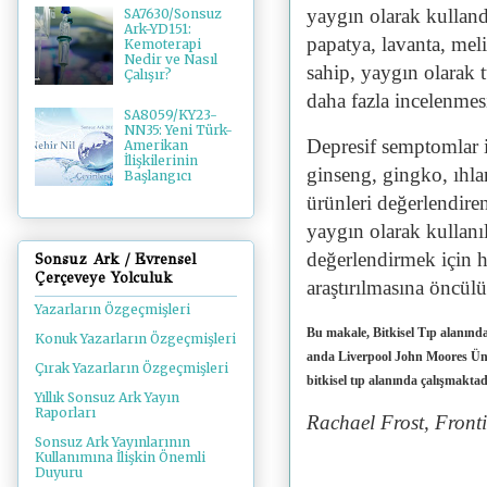
yaygın olarak kulland
SA7630/Sonsuz
Ark-YD151:
papatya, lavanta, meli
Kemoterapi
Nedir ve Nasıl
sahip, yaygın olarak t
Çalışır?
daha fazla incelenmes
SA8059/KY23-
NN35: Yeni Türk-
Depresif semptomlar iç
Amerikan
İlişkilerinin
ginseng, gingko, ıhla
Başlangıcı
ürünleri değerlendire
yaygın olarak kullanıl
değerlendirmek için 
Sonsuz Ark / Evrensel
Çerçeveye Yolculuk
araştırılmasına öncülü
Yazarların Özgeçmişleri
Bu makale, Bitkisel Tıp alanında
Konuk Yazarların Özgeçmişleri
anda Liverpool John Moores Ünive
Çırak Yazarların Özgeçmişleri
bitkisel tıp alanında çalışmaktad
Yıllık Sonsuz Ark Yayın
Raporları
Rachael Frost, Front
Sonsuz Ark Yayınlarının
Kullanımına İlişkin Önemli
Duyuru