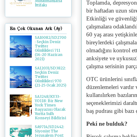
Müslümanlarla
Toplamda, depresyon 
İttifakı
bir haftadan uzun sür
Etkinliği ve güvenliğ
çalışmalara odaklandı
En Çok Okunan Ark (Ay)
60 yaş arası yetişkinle
SA10082/SD2700
bireylerdeki çalışmala
: Seçkin Deniz
Twitter
olmadığını kontrol et
Günlükleri 711
(16-20 Haziran
anksiyete ve uykusuzl
2021)
çalışma serisinin parça
SA12031/SD3822:
Seçkin Deniz
Twitter
OTC ürünlerini sınıfla
Günlükleri 970
(21-25 Ocak 2025)
düzenlemeleri vardır 
kullanılırken bazıları
SA3248/KY33-
YO118: Bir New
seçeneklerimizi daral
York Times
Başyazısı Olarak
baş pudrası gibi bazı 
Yurtta Sulh
Konseyi Bildirisi
Peki ne bulduk?
SA9714/SD2442:
Siyonist The
Jerusalem Post:
Birçok çalışma bekliy