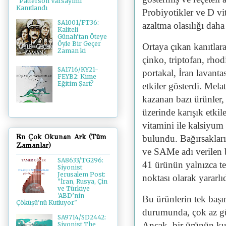
"Patterson Varsayımı"
Kanıtlandı
Probiyotikler ve D vi
SA1001/FT36:
azaltma olasılığı daha
Kaliteli
Günah’tan Öteye
Öyle Bir Geçer
Ortaya çıkan kanıtlara
Zaman ki
çinko, triptofan, rhod
SA1716/KY21-
portakal, İran lavant
FEYB2: Kime
Eğitim Şart?
etkiler gösterdi. Me
kazanan bazı ürünler,
üzerinde karışık etkil
vitamini ile kalsiyum
En Çok Okunan Ark (Tüm
bulundu. Bağırsakları
Zamanlar)
ve SAMe adı verilen 
SA8633/TG296:
41 ürünün yalnızca te
Siyonist
Jerusalem Post:
noktası olarak yararlı
"İran, Rusya, Çin
ve Türkiye
'ABD’nin
Bu ürünlerin tek başın
Çöküşü'nü Kutluyor"
durumunda, çok az güv
SA9714/SD2442:
Ancak, bir ürünün kull
Siyonist The