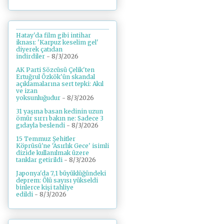
Hatay'da film gibi intihar
iknası: 'Karpuz keselim gel'
diyerek çatıdan
indirdiler
- 8/3/2026
AK Parti Sözcüsü Çelik'ten
Ertuğrul Özkök'ün skandal
açıklamalarına sert tepki: Akıl
ve izan
yoksunluğudur
- 8/3/2026
31 yaşına basan kedinin uzun
ömür sırrı bakın ne: Sadece 3
gıdayla beslendi
- 8/3/2026
15 Temmuz Şehitler
Köprüsü'ne 'Asırlık Gece' isimli
dizide kullanılmak üzere
tanklar getirildi
- 8/3/2026
Japonya'da 7,1 büyüklüğündeki
deprem: Ölü sayısı yükseldi
binlerce kişi tahliye
edildi
- 8/3/2026