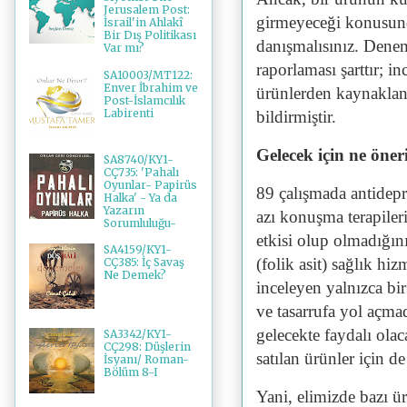
Jerusalem Post:
girmeyeceği konusund
İsrail'in Ahlakî
Bir Dış Politikası
danışmalısınız. Denem
Var mı?
raporlaması şarttır; i
SA10003/MT122:
Enver İbrahim ve
ürünlerden kaynaklana
Post-İslamcılık
Labirenti
bildirmiştir.
Gelecek için ne öne
SA8740/KY1-
CÇ735: 'Pahalı
Oyunlar- Papirüs
89 çalışmada antidepre
Halka' - Ya da
Yazarın
azı konuşma terapileri
Sorumluluğu-
etkisi olup olmadığını
SA4159/KY1-
(folik asit) sağlık hi
CÇ385: İç Savaş
Ne Demek?
inceleyen yalnızca bir
ve tasarrufa yol açma
gelecekte faydalı olac
SA3342/KY1-
CÇ298: Düşlerin
satılan ürünler için d
İsyanı/ Roman-
Bölüm 8-I
Yani, elimizde bazı ür