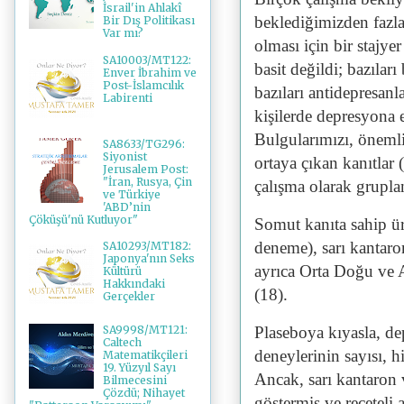
İsrail'in Ahlakî
beklediğimizden fazl
Bir Dış Politikası
Var mı?
olması için bir stajy
SA10003/MT122:
basit değildi; bazılar
Enver İbrahim ve
Post-İslamcılık
bazıları antidepresanl
Labirenti
kişilerde depresyona ek
Bulgularımızı, önemli
SA8633/TG296:
Siyonist
ortaya çıkan kanıtlar 
Jerusalem Post:
"İran, Rusya, Çin
çalışma olarak grupla
ve Türkiye
'ABD’nin
Çöküşü'nü Kutluyor"
Somut kanıta sahip ürü
deneme), sarı kantaro
SA10293/MT182:
Japonya'nın Seks
ayrıca Orta Doğu ve A
Kültürü
Hakkındaki
(18).
Gerçekler
Plaseboya kıyasla, de
SA9998/MT121:
Caltech
deneylerinin sayısı, h
Matematikçileri
19. Yüzyıl Sayı
Ancak, sarı kantaron 
Bilmecesini
Çözdü; Nihayet
göstermiş ve reçeteli 