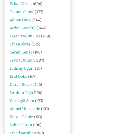
Erhan Yalvaç
(696)
Tamer Güner
(377)
Adnan Onay
(344)
Ardan Zentürk
(344)
Yaşar Taşkın Koç
(269)
Cihan Aktaş
(226)
Ceren Kenar
(198)
Sevda Dursun
(187)
Yıldıray Oğur
(185)
Erol Göka
(167)
Derya Beyaz
(156)
İbrahim Tığlı
(156)
Yurdagül Atun
(123)
Ahmet Hocazâde
(103)
Puran Tilmiz
(103)
Şahin Torun
(100)
Emeti Saruhan
(98)