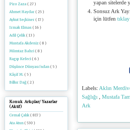
yapan sitelerde 
Piro Zaza
( 27 )
Sonsuz Ark Yayı
Ahmet Haydar
( 25 )
için lütfen
tıklay
Aykut Seçkiner
( 17 )
Irmak Elmas
( 16 )
Adil Çelik
( 13 )
Mustafa Akdeniz
( 8 )
Mümtaz Bahri
( 8 )
Ragıp Kefeci
( 6 )
Düşünce Dünyası'ndan
( 5 )
Kâşif M.
( 5 )
Billur Dağ
( 2 )
Labels:
Aklın Merdiv
Sağlığı
,
Mustafa Ta
Konuk Arkçılar/ Yazarlar
Ark
(Aktif)
Cemal Çalık
( 817 )
Ata Atun
( 530 )