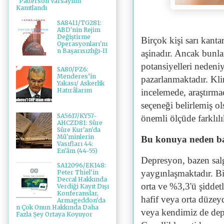
"Patterson Varsayımı"
Kanıtlandı
SA8411/TG281:
ABD'nin Rejim
Değiştirme
Birçok kişi sarı kanta
Operasyonları'nı
n Başarısızlığı-II
aşinadır. Ancak bunla
potansiyelleri nedeniy
SA80/PZ6:
Menderes’in
pazarlanmaktadır. Klin
Yakası/ Askerlik
Hatırâlarım
incelemede, araştırma
seçeneği belirlemiş ol
SA5617/KY57-
önemli ölçüde farklıl
AHCZD81: Sûre
Sûre Kur'an'da
Mü'minlerin
Bu konuya neden b
Vasıfları 44:
En'âm (44-55)
Depresyon, bazen sal
SA12096/EK148:
yaygınlaşmaktadır. Bir
Peter Thiel'in
Deccal Hakkında
orta ve %3,3'ü şiddet
Verdiği Kayıt Dışı
Konferanslar,
hafif veya orta düzey
Armageddon'da
n Çok Onun Hakkında Daha
veya kendimiz de depr
Fazla Şey Ortaya Koyuyor