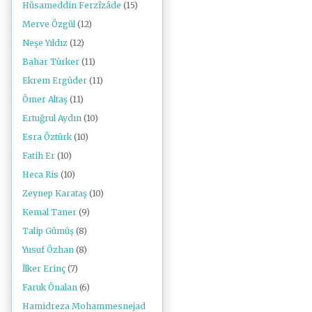
Hüsameddin Ferzîzâde
(15)
Merve Özgül
(12)
Neşe Yıldız
(12)
Bahar Türker
(11)
Ekrem Ergüder
(11)
Ömer Altaş
(11)
Ertuğrul Aydın
(10)
Esra Öztürk
(10)
Fatih Er
(10)
Heca Ris
(10)
Zeynep Karataş
(10)
Kemal Taner
(9)
Talip Gümüş
(8)
Yusuf Özhan
(8)
İlker Erinç
(7)
Faruk Önalan
(6)
Hamidreza Mohammesnejad