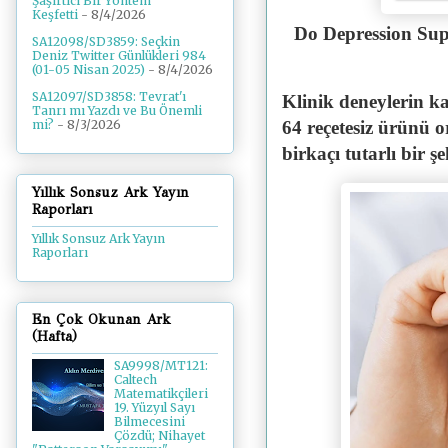
Şaşırtıcı Bir Yöntem
Keşfetti
- 8/4/2026
Do Depression Sup
SA12098/SD3859: Seçkin
Deniz Twitter Günlükleri 984
(01-05 Nisan 2025)
- 8/4/2026
SA12097/SD3858: Tevrat'ı
Klinik deneylerin ka
Tanrı mı Yazdı ve Bu Önemli
64 reçetesiz ürünü 
mi?
- 8/3/2026
birkaçı tutarlı bir 
Yıllık Sonsuz Ark Yayın
Raporları
Yıllık Sonsuz Ark Yayın
Raporları
En Çok Okunan Ark
(Hafta)
SA9998/MT121:
Caltech
Matematikçileri
19. Yüzyıl Sayı
Bilmecesini
Çözdü; Nihayet