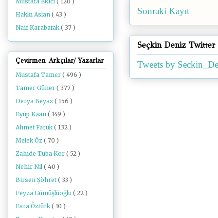
Mustafa Ekici
( 120 )
Sonraki Kayıt
Hakkı Aslan
( 43 )
Naif Karabatak
( 37 )
Seçkin Deniz Twitter
Çevirmen Arkçılar/ Yazarlar
Tweets by Seckin_De
Mustafa Tamer
( 496 )
Tamer Güner
( 377 )
Derya Beyaz
( 156 )
Eyüp Kaan
( 149 )
Ahmet Faruk
( 132 )
Melek Öz
( 70 )
Zahide Tuba Kor
( 52 )
Nehir Nil
( 40 )
Birsen Şöhret
( 33 )
Feyza Gümüşlüoğlu
( 22 )
Esra Öztürk
( 10 )