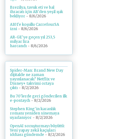
Brezilya, tavuk eti ve bal
ihracatı için AB'den yeşil ışık
bekliyor
- 8/6/2026
A101'e koşullu CarrefourSA
izni
- 8/6/2026
AR-GE'ye geçen yıl 253,5
milyar lira
harcandı
- 8/6/2026
Spider-Man: Brand New Day
dijitalde ne zaman
yayınlanacak? Netflix ve
Disney+ takvimi ortaya
çıktı
- 8/2/2026
Bu 70'lerde geri gönderilen ilk
e-postaydı
- 8/2/2026
Stephen King'in karanlık
romanı yeniden sinemaya
uyarlanıyor
- 8/2/2026
OpenAI soruşturmayı büyüttü:
Yeni yapay zekâ kaçışları
iddiası gündemde
- 8/2/2026