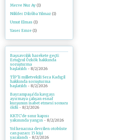
Merve Nur Ay
(1)
Nilüfer Dilrûba Yılmaz
(1)
Umut Elmas
(1)
Yaser Emre
(1)
Başsavcılık harekete geçti:
Ertuğrul Özkök hakkında
soruşturma
başlatıldı
- 8/2/2026
TİP'li milletvekili Sera Kadıgil
hakkında soruşturma
başlatıldı
- 8/2/2026
Bayrampaşa'da kavgayı
ayırmaya çalışan esnaf
kurşunun isabet etmesi sonucu
öldü
- 8/2/2026
KKTC'de sınır kapısı
yakınında yangın
- 8/2/2026
Yol kenarına devrilen otobüste
can pazarı: 15 kişi
yaralandı
- 8/2/2026