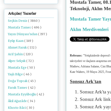
Mustafa Tamer, 08.1
Teknoloji, Aklın Me
Arkçılar/ Yazarlar
Mustafa Tamer Yayı
Seçkin Deniz
( 3860 )
Mustafa Tamer
( 496 )
Aklın Merdivenleri
Yayın Dünyası'ndan
( 197 )
Eyüp Kaan
( 149 )
Ahmet Faruk
( 132 )
Arif Şahin
( 120 )
Referans:
"Yetişkinlerde depresif 
Alper Selçuk
( 72 )
takviyeleri ve ilaçların araştırma 
Mathew, Adriana Salame, Cini Bha
Mustafa Ege
( 50 )
Kate Walters, 19 Mayıs 2025, Fro
Yaşlı Bilge
( 46 )
Sonsuz Ark'tan
Doğa Toprak
( 45 )
Faruk Tamer
( 42 )
Sonsuz Ark'ta y
Mustafa Eyyüboğlu
( 42 )
Sonsuz Ark linki 
Âkil Ağazâde
( 34 )
Sonsuz Ark yayı
Khorto Bâri
( 30 )