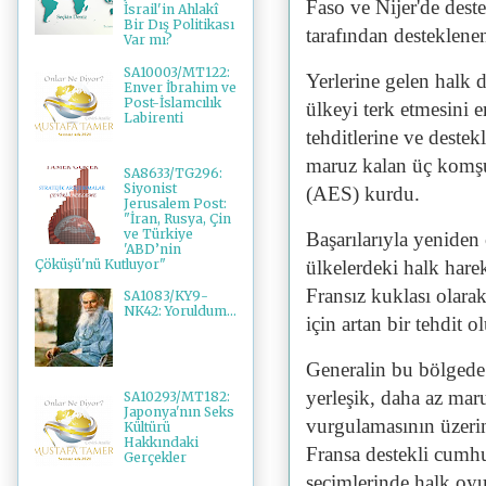
Faso ve Nijer'de deste
İsrail'in Ahlakî
Bir Dış Politikası
tarafından desteklenen
Var mı?
SA10003/MT122:
Yerlerine gelen halk d
Enver İbrahim ve
Post-İslamcılık
ülkeyi terk etmesini e
Labirenti
tehditlerine ve destekl
maruz kalan üç komşu 
SA8633/TG296:
Siyonist
(AES) kurdu.
Jerusalem Post:
"İran, Rusya, Çin
ve Türkiye
Başarılarıyla yeniden 
'ABD’nin
Çöküşü'nü Kutluyor"
ülkelerdeki halk hare
Fransız kuklası olarak
SA1083/KY9-
NK42: Yoruldum...
için artan bir tehdit 
Generalin bu bölgede
yerleşik, daha az ma
SA10293/MT182:
Japonya'nın Seks
vurgulamasının üzeri
Kültürü
Hakkındaki
Fransa destekli cumh
Gerçekler
seçimlerinde halk oyu