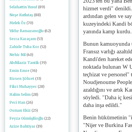
2023'ten bu yana Benin
Selahattin Yusuf
(89)
hizmet verdi" denildi.
Neşe Kutlutaş
(88)
ardından gelen ve sayı
kuzeyindeki Kandi bö
Melek Öz
(70)
yanında kamp kurdu.
Yıldız Ramazanoğlu
(62)
Serra Karaçam
(53)
Bunun kamuoyunda te
Zahide Tuba Kor
(52)
Fransız varlığı azaltıl
Nehir Nil
(40)
Kandi'den hareket ede
Abdülaziz Tantik
(39)
noktada bulunan W Ulu
Emin Emre
(36)
teçhizat ve personel" 
Birsen Şöhret
(33)
Noudjenoume Peoples 
Fikri Muhayyer
(28)
azaldığını ve artık K
Halim Selim
(28)
söyledi. "Daha iç kes
Peri Han
(26)
daha inşa edildi."
Osman Ekiz
(25)
Benin hükümetinin "il
Feyza Gümüşlüoğlu
(22)
"Nijer ve Burkina Fas
Azize Bahtiyar
(19)