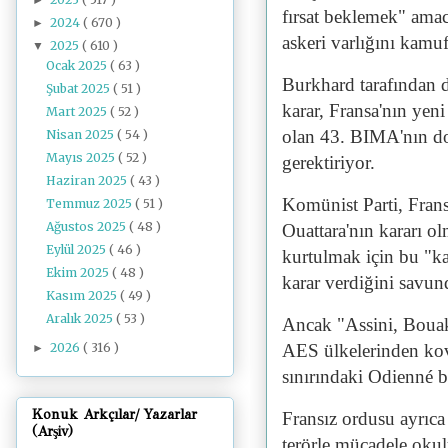
fırsat beklemek" amac
2024
( 670 )
►
askeri varlığını kamuf
2025
( 610 )
▼
Ocak 2025
( 63 )
Burkhard tarafından di
Şubat 2025
( 51 )
karar, Fransa'nın yen
Mart 2025
( 52 )
olan 43. BIMA'nın d
Nisan 2025
( 54 )
Mayıs 2025
( 52 )
gerektiriyor.
Haziran 2025
( 43 )
Komünist Parti, Frans
Temmuz 2025
( 51 )
Ağustos 2025
( 48 )
Ouattara'nın kararı o
Eylül 2025
( 46 )
kurtulmak için bu "ka
Ekim 2025
( 48 )
karar verdiğini savun
Kasım 2025
( 49 )
Aralık 2025
( 53 )
Ancak "Assini, Bouaké
2026
( 316 )
AES ülkelerinden kov
►
sınırındaki Odienné b
Konuk Arkçılar/ Yazarlar
Fransız ordusu ayrıca 
(Arşiv)
terörle mücadele oku