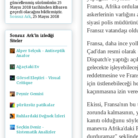
güncellenmiş sürümünün 25
Fransa, Afrika ordula
Mayıs 2018 tarihinden itibaren
geçerli olacağını bildirmiştir.
askerlerinin varlığını
Sonsuz Ark
, 25 Mayıs 2018
siyasi polis müdürünün
Fransız vatandaşı old
Sonsuz Ark'in izlediği
Siteler
Fransa, daha ince yol
Çad'dan resmi olarak
Alper Selçuk - Antiseptik
Anafor
Dispatch'e yaptığı aç
gelecekte işleyebilec
Ağaçtaki Ev
reddetmesine ve Frans
Görsel Eleştiri - Visual
için üstlenebileceği 
Critique
kaçınmasına izin vere
Peynir Gemisi
Ekissi, Fransa'nın bu 
pürüzsüz patikalar
zorunda kalmasının, 
Ruhlardaki Değnek İzleri
kanıtı olduğunu söyle
Seçkin Deniz -
manevra Afrika'daki 
Sistematik Analizler
durduramaz" şeklinde