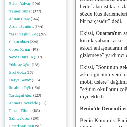
Erhan Yalvaç
(696)
hedef alan istikrarsız
Tamer Güner
(377)
sözde Rus ilerlemeleri
Adnan Onay
(344)
bir parçasıdır" dedi.
Ardan Zentürk
(344)
Ekissi, Ouattara'nın 
Yaşar Taşkın Koç
(269)
küçük yabancı askeri ü
Cihan Aktaş
(226)
askeri anlaşmalarını
Ceren Kenar
(198)
gizlemeye" yardımcı 
Sevda Dursun
(187)
Yıldıray Oğur
(185)
Ekissi, "Sonunun geld
Erol Göka
(167)
askeri gücünü yeni bir
Derya Beyaz
(156)
mobil üslere" dağılmış
İbrahim Tığlı
(156)
"eğitim okullarını çoğ
Yurdagül Atun
(123)
diye ekledi.
Ahmet Hocazâde
(103)
Benin'de Denendi ve
Puran Tilmiz
(103)
Şahin Torun
(100)
Benin Komünist Parti
Emeti Saruhan
(98)