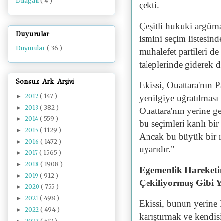
Dilâgâh
( 4 )
çekti.
Çeşitli hukuki argüm
Duyurular
ismini seçim listesin
Duyurular
( 36 )
muhalefet partileri d
taleplerinde giderek d
Sonsuz Ark Arşivi
Ekissi, Ouattara'nın 
2012
( 147 )
►
yenilgiye uğratılması
2013
( 382 )
►
Ouattara'nın yerine ge
2014
( 559 )
►
bu seçimleri kanlı bir
2015
( 1129 )
►
Ancak bu büyük bir ri
2016
( 1472 )
►
uyarıdır."
2017
( 1565 )
►
2018
( 1908 )
►
Egemenlik Hareketin
2019
( 912 )
►
Çekiliyormuş Gibi
2020
( 755 )
►
2021
( 498 )
►
Ekissi, bunun yerine 
2022
( 494 )
►
karıştırmak ve kendis
2023
( 517 )
►