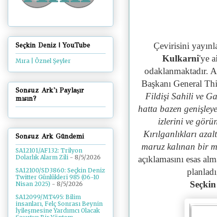
Çevirisini yayın
Seçkin Deniz | YouTube
Kulkarni
'ye 
Mıra | Öznel Şeyler
odaklanmaktadır. A
Başkanı General Thi
Sonsuz Ark'ı Paylaşır
Fildişi Sahili ve G
mısın?
hatta bazen genişleye
izlerini ve görü
Kırılganlıkları azal
Sonsuz Ark Gündemi
maruz kalınan bir m
SA12101/AF132: Trilyon
Dolarlık Alarm Zili
- 8/5/2026
açıklamasını esas alm
planladı
SA12100/SD3860: Seçkin Deniz
Twitter Günlükleri 985 (06-10
Seçkin
Nisan 2025)
- 8/5/2026
SA12099/MT495: Bilim
insanları, Felç Sonrası Beynin
İyileşmesine Yardımcı Olacak