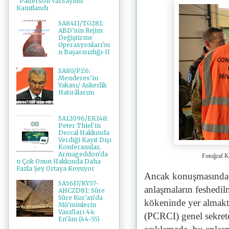
"Patterson Varsayımı"
Kanıtlandı
SA8411/TG281:
ABD'nin Rejim
Değiştirme
Operasyonları'nı
n Başarısızlığı-II
SA80/PZ6:
Menderes’in
Yakası/ Askerlik
Hatırâlarım
SA12096/EK148:
Peter Thiel'in
Deccal Hakkında
Verdiği Kayıt Dışı
Konferanslar,
Armageddon'da
Fotoğraf 
n Çok Onun Hakkında Daha
Fazla Şey Ortaya Koyuyor
Ancak konuşmasında F
SA5617/KY57-
anlaşmaların feshedi
AHCZD81: Sûre
Sûre Kur'an'da
kökeninde yer almakta
Mü'minlerin
Vasıfları 44:
(PCRCI) genel sekrete
En'âm (44-55)