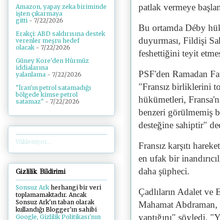
patlak vermeye başlam
Amazon, yapay zeka biriminde
işten çıkarmaya
gitti
- 7/22/2026
Bu ortamda Déby hükü
Erakçi: ABD saldırısına destek
duyurması, Fildişi Sah
verenler meşru hedef
olacak
- 7/22/2026
feshettiğini teyit etm
Güney Kore'den Hürmüz
iddialarına
PSF'den Ramadan Fata
yalanlama
- 7/22/2026
"Fransız birliklerini
"İran'ın petrol satamadığı
bölgede kimse petrol
hükümetleri, Fransa'n
satamaz"
- 7/22/2026
benzeri görülmemiş bi
desteğine sahiptir" de
Yükleniyor...
Fransız karşıtı harek
en ufak bir inandırıcı
daha şüpheci.
Gizlilik Bildirimi
Sonsuz Ark
herhangi bir veri
Çadlıların Adalet ve 
toplamamaktadır. Ancak
Sonsuz Ark'ın taban olarak
Mahamat Abdraman, "F
kullandığı Blogger'ın sahibi
yaptığını" söyledi. 
Google, Gizlilik Politikası'nın