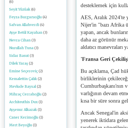
(6)
desteklemek için kull
Seyit Yüzüak
(6)
AES, Aralık 2024'te 
Feyza Burgucuoğlu
(4)
Nijer'in "bazı Afrika 
Safvan Allahverdi
(4)
yapan, ancak bunların
Ayşe Betül Kayahan
(3)
daha az görünür mekan
Nevra Cihan
(3)
aldatıcı manevraları y
Nurullah Tuna
(3)
Sidar Basut
(3)
'Fransa Geri Çekiliş
Dilek Yaraş
(2)
Bu açıklama, Çad hük
Emine Seçeroviç
(2)
birliklerinin çekilec
Kemalettin Çalık
(2)
Cumhurbaşkanı'nın ver
Mevlude Baysal
(2)
varlığının devam etm
Mihraç Cerrahoğlu
(2)
kısa bir süre sonra gel
Architeuthis Dux
(1)
Ayşenur Alkazak
(1)
Ancak Senegal'in aksi
Caner Kerimoğlu
(1)
yenerek iktidara gelen
Mert Beyoğlu
(1)
tarafından yönetilmi