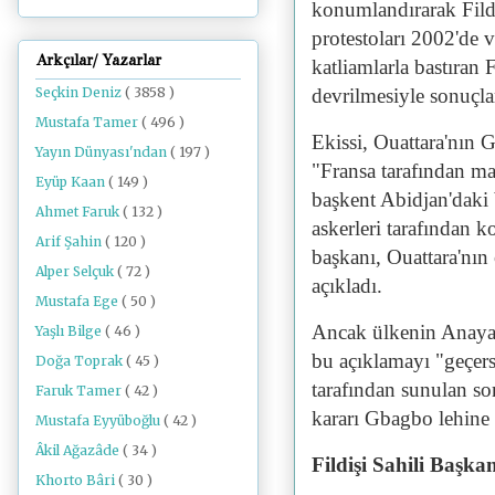
konumlandırarak Fildiş
protestoları 2002'de 
Arkçılar/ Yazarlar
katliamlarla bastıran 
Seçkin Deniz
( 3858 )
devrilmesiyle sonuçlan
Mustafa Tamer
( 496 )
Ekissi, Ouattara'nın 
Yayın Dünyası'ndan
( 197 )
"Fransa tarafından man
Eyüp Kaan
( 149 )
başkent Abidjan'daki 
Ahmet Faruk
( 132 )
askerleri tarafından
Arif Şahin
( 120 )
başkanı, Ouattara'nın
Alper Selçuk
( 72 )
açıkladı.
Mustafa Ege
( 50 )
Ancak ülkenin Anayas
Yaşlı Bilge
( 46 )
bu açıklamayı "geçers
Doğa Toprak
( 45 )
tarafından sunulan so
Faruk Tamer
( 42 )
kararı Gbagbo lehine
Mustafa Eyyüboğlu
( 42 )
Âkil Ağazâde
( 34 )
Fildişi Sahili Başk
Khorto Bâri
( 30 )