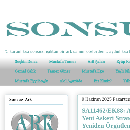
"...karanlıksa sonsuz, ışıktan bir ark salınır ötelerden... aydınlıksa k
Seçkin Deniz
Mustafa Tamer
Arif Şahin
Eyüp K
Cemal Çalık
Tamer Güner
Mustafa Ege
Yaşlı Bi
Mustafa Eyyüboğlu
Âkil Ağazâde
Biz Kimiz?
Yıl
9 Haziran 2025 Pazartes
Sonsuz Ark
SA11462/EK88: Af
Yeni Askeri Strat
Yeniden Örgütle