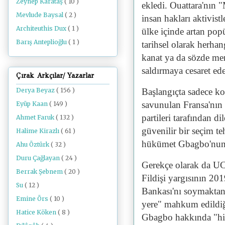
Zeynep Karataş
( 10 )
ekledi. Ouattara'nın "
Mevlude Baysal
( 2 )
insan hakları aktivist
Architeuthis Dux
( 1 )
ülke içinde artan pop
Barış Anteplioğlu
( 1 )
tarihsel olarak herha
kanat ya da sözde mer
saldırmaya cesaret ed
Çırak Arkçılar/ Yazarlar
Başlangıçta sadece ko
Derya Beyaz
( 156 )
savunulan Fransa'nın 
Eyüp Kaan
( 149 )
partileri tarafından d
Ahmet Faruk
( 132 )
güvenilir bir seçim t
Halime Kirazlı
( 61 )
hükümet Gbagbo'nun s
Ahu Öztürk
( 32 )
Duru Çağlayan
( 24 )
Gerekçe olarak da UCM
Berrak Şebnem
( 20 )
Fildişi yargısının 20
Su
( 12 )
Bankası'nı soymaktan
Emine Örs
( 10 )
yere" mahkum edildiğ
Hatice Köken
( 8 )
Gbagbo hakkında "hiç