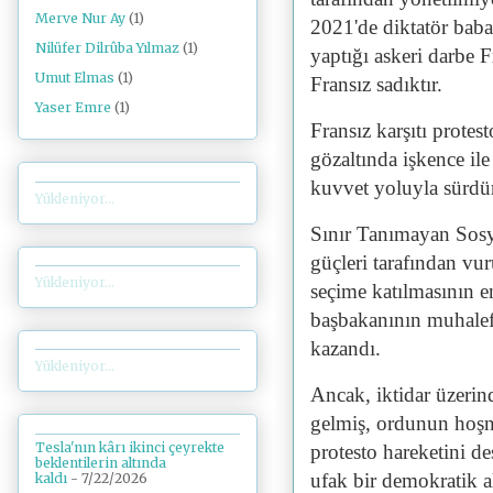
Merve Nur Ay
(1)
2021'de diktatör baba
Nilüfer Dilrûba Yılmaz
(1)
yaptığı askeri darbe F
Umut Elmas
(1)
Fransız sadıktır.
Yaser Emre
(1)
Fransız karşıtı protest
gözaltında işkence il
kuvvet yoluyla sürdü
Yükleniyor...
Sınır Tanımayan Sosya
güçleri tarafından vu
Yükleniyor...
seçime katılmasının 
başbakanının muhalef
kazandı.
Yükleniyor...
Ancak, iktidar üzerin
gelmiş, ordunun hoşnu
Tesla'nın kârı ikinci çeyrekte
protesto hareketini de
beklentilerin altında
ufak bir demokratik al
kaldı
- 7/22/2026