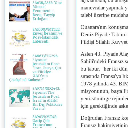
açıklamada, bu anlaşm
SA638/AS52: 'One
manevralar yapmak ya 
Minute'
Fenomeni -
talebi üzerine müdaha
Recep Tayyip
Erdoğan
Ouattara'nın konuşma
SA10003/MT122:
Enver İbrahim ve
Deniz Piyade Taburu
Post-İslamcılık
Fildişi Silahlı Kuvvet
Labirenti
Aslen 43. Piyade Alay
SA8633/TG296:
Siyonist
Sahili'ndeki Fransız 
Jerusalem Post:
bu tabur, “her iki dü
"İran, Rusya, Çin
ve Türkiye
sırasında Fransa'ya h
'ABD’nin
Çöküşü'nü Kutluyor"
1978 yılında 43. BIM
SA9714/SD2442:
misyonunun, başta Fr
Siyonist The
Jerusalem Post:
yeni-sömürge rejimle
İsrail'in Ahlakî
Bir Dış Politikası
için gerektiğinde ask
Var mı?
SA9639/MT48:
Doğrudan Fransız komu
Garip Çift:
Fransız hakimiyetinin
Franco'nun