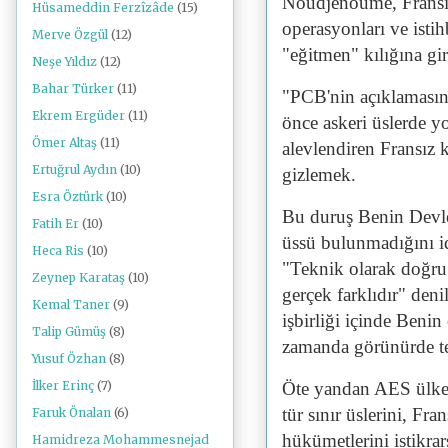
Noudjenoume, Fransız
Hüsameddin Ferzîzâde
(15)
operasyonları ve isti
Merve Özgül
(12)
"eğitmen" kılığına gir
Neşe Yıldız
(12)
Bahar Türker
(11)
"PCB'nin açıklamasına
Ekrem Ergüder
(11)
önce askeri üslerde y
Ömer Altaş
(11)
alevlendiren Fransız 
Ertuğrul Aydın
(10)
gizlemek.
Esra Öztürk
(10)
Bu duruş Benin Devlet
Fatih Er
(10)
üssü bulunmadığını i
Heca Ris
(10)
"Teknik olarak doğru 
Zeynep Karataş
(10)
gerçek farklıdır" deni
Kemal Taner
(9)
işbirliği içinde Beni
Talip Gümüş
(8)
zamanda görünürde te
Yusuf Özhan
(8)
Öte yandan AES ülkele
İlker Erinç
(7)
tür sınır üslerini, Fr
Faruk Önalan
(6)
hükümetlerini istikra
Hamidreza Mohammesnejad