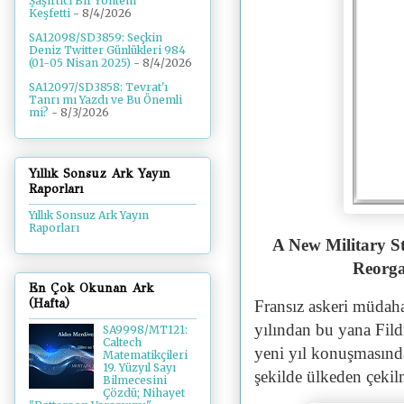
Şaşırtıcı Bir Yöntem
Keşfetti
- 8/4/2026
SA12098/SD3859: Seçkin
Deniz Twitter Günlükleri 984
(01-05 Nisan 2025)
- 8/4/2026
SA12097/SD3858: Tevrat'ı
Tanrı mı Yazdı ve Bu Önemli
mi?
- 8/3/2026
Yıllık Sonsuz Ark Yayın
Raporları
Yıllık Sonsuz Ark Yayın
Raporları
A New Military St
Reorga
En Çok Okunan Ark
(Hafta)
Fransız askeri müdaha
yılından bu yana Fild
SA9998/MT121:
Caltech
yeni yıl konuşmasında
Matematikçileri
19. Yüzyıl Sayı
şekilde ülkeden çekil
Bilmecesini
Çözdü; Nihayet