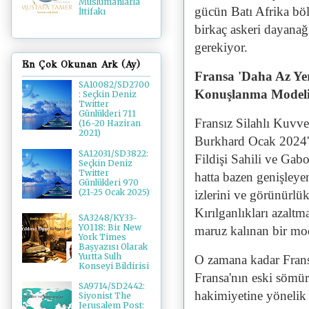
Müslümanlarla
gücün Batı Afrika böl
İttifakı
birkaç askeri dayanağ
gerekiyor.
En Çok Okunan Ark (Ay)
Fransa 'Daha Az Yer
SA10082/SD2700
Konuşlanma Modelin
: Seçkin Deniz
Twitter
Günlükleri 711
Fransız Silahlı Kuvv
(16-20 Haziran
2021)
Burkhard Ocak 2024't
SA12031/SD3822:
Fildişi Sahili ve Gabo
Seçkin Deniz
Twitter
hatta bazen genişleyen
Günlükleri 970
(21-25 Ocak 2025)
izlerini ve görünürlük
Kırılganlıkları azaltm
SA3248/KY33-
YO118: Bir New
maruz kalınan bir mo
York Times
Başyazısı Olarak
Yurtta Sulh
O zamana kadar Frans
Konseyi Bildirisi
Fransa'nın eski sömü
SA9714/SD2442:
hakimiyetine yönelik 
Siyonist The
Jerusalem Post: