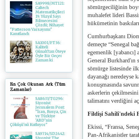
SA9998/MT121:
sömürgeciliğinin bo
Caltech
Matematikçileri
muhalefet lideri Bass
19. Yüzyıl Sayı
Bilmecesini
hükümetinin baskılar
Çözdü; Nihayet
"Patterson Varsayımı"
Kanıtlandı
Cumhurbaşkanı Dioma
SA1001/FT36:
demeçte “Senegal bağı
Kaliteli
egemenlik [yabancı] a
Günah’tan Öteye
Öyle Bir Geçer
General Burkhard'ın so
Zaman ki
sömürge listesinde ilk
dayanağı neredeyse 
konuşmasında savunm
En Çok Okunan Ark (Tüm
Zamanlar)
askerlerin çekilmesini
SA8633/TG296:
talimatını verdiğini aç
Siyonist
Jerusalem Post:
"İran, Rusya, Çin
Fildişi Sahili'ndeki
ve Türkiye
'ABD’nin
Çöküşü'nü Kutluyor"
Ekissi, “Fransa, Sene
SA9714/SD2442:
Pan-Afrikanistler tar
Siyonist The