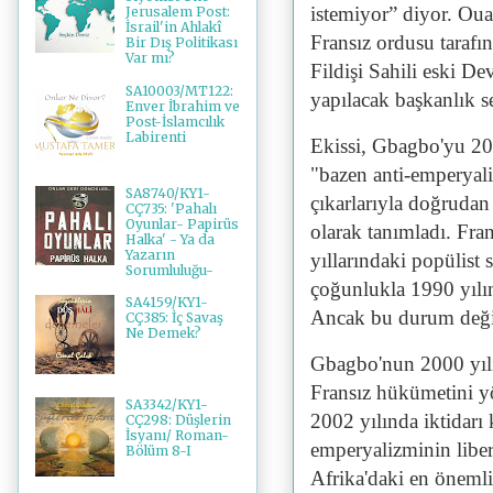
istemiyor” diyor. Ouat
Jerusalem Post:
İsrail'in Ahlakî
Fransız ordusu tarafı
Bir Dış Politikası
Var mı?
Fildişi Sahili eski D
SA10003/MT122:
yapılacak başkanlık 
Enver İbrahim ve
Post-İslamcılık
Labirenti
Ekissi, Gbagbo'yu 200
"bazen anti-emperyali
SA8740/KY1-
çıkarlarıyla doğrudan
CÇ735: 'Pahalı
Oyunlar- Papirüs
olarak tanımladı. Fran
Halka' - Ya da
Yazarın
yıllarındaki popülist s
Sorumluluğu-
çoğunlukla 1990 yılın
SA4159/KY1-
Ancak bu durum deği
CÇ385: İç Savaş
Ne Demek?
Gbagbo'nun 2000 yılı
Fransız hükümetini yö
SA3342/KY1-
2002 yılında iktidarı 
CÇ298: Düşlerin
İsyanı/ Roman-
emperyalizminin liber
Bölüm 8-I
Afrika'daki en önemli