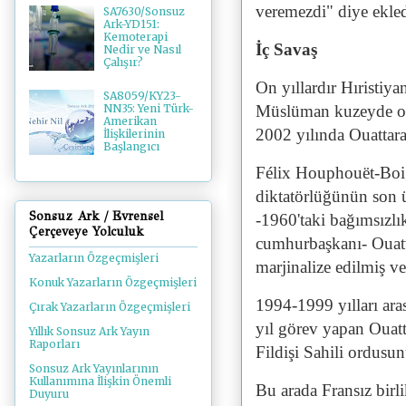
veremezdi" diye ekled
SA7630/Sonsuz
Ark-YD151:
Kemoterapi
İç Savaş
Nedir ve Nasıl
Çalışır?
On yıllardır Hıristiya
SA8059/KY23-
Müslüman kuzeyde ort
NN35: Yeni Türk-
Amerikan
2002 yılında Ouattara'
İlişkilerinin
Başlangıcı
Félix Houphouët-Boign
diktatörlüğünün son ü
Sonsuz Ark / Evrensel
-1960'taki bağımsızl
Çerçeveye Yolculuk
cumhurbaşkanı- Ouattar
Yazarların Özgeçmişleri
marjinalize edilmiş v
Konuk Yazarların Özgeçmişleri
1994-1999 yılları ar
Çırak Yazarların Özgeçmişleri
yıl görev yapan Ouatta
Yıllık Sonsuz Ark Yayın
Raporları
Fildişi Sahili ordusun
Sonsuz Ark Yayınlarının
Kullanımına İlişkin Önemli
Bu arada Fransız birli
Duyuru