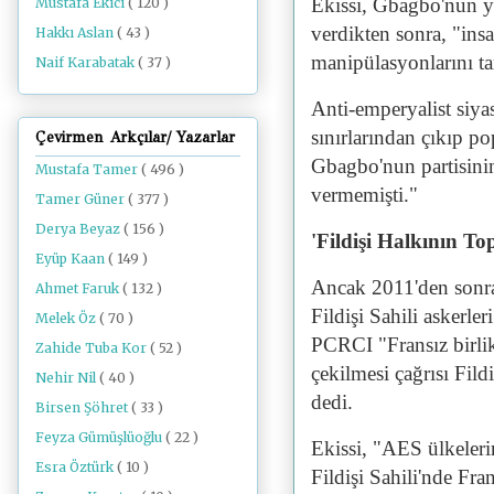
Ekissi, Gbagbo'nun yö
Mustafa Ekici
( 120 )
verdikten sonra, "ins
Hakkı Aslan
( 43 )
manipülasyonlarını ta
Naif Karabatak
( 37 )
Anti-emperyalist siyas
sınırlarından çıkıp p
Çevirmen Arkçılar/ Yazarlar
Gbagbo'nun partisinin
Mustafa Tamer
( 496 )
vermemişti."
Tamer Güner
( 377 )
Derya Beyaz
( 156 )
'Fildişi Halkının Top
Eyüp Kaan
( 149 )
Ancak 2011'den sonra
Ahmet Faruk
( 132 )
Fildişi Sahili askerler
Melek Öz
( 70 )
PCRCI "Fransız birlik
Zahide Tuba Kor
( 52 )
çekilmesi çağrısı Fildi
Nehir Nil
( 40 )
dedi.
Birsen Şöhret
( 33 )
Feyza Gümüşlüoğlu
( 22 )
Ekissi, "AES ülkeleri
Esra Öztürk
( 10 )
Fildişi Sahili'nde Fra