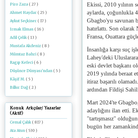
Ekissi, 2010 yılının
Piro Zaza
( 27 )
aylarda, çoğunlukla 4
Ahmet Haydar
( 25 )
Gbagbo'yu savunan bi
Aykut Seçkiner
( 17 )
hatırlattı. Son olara
Irmak Elmas
( 16 )
Fransa, Ouattara güçl
Adil Çelik
( 13 )
Mustafa Akdeniz
( 8 )
İnsanlığa karşı suç 
Mümtaz Bahri
( 8 )
Lahey'deki Uluslarar
Ragıp Kefeci
( 6 )
eski devlet başkanı o
Düşünce Dünyası'ndan
( 5 )
2019 yılında beraat ett
Kâşif M.
( 5 )
itiraz başarılı olama
Billur Dağ
( 2 )
ardından Fildişi Sahi
Mart 2024'te Gbagbo,
Konuk Arkçılar/ Yazarlar
adaylığını ilan etti. 
(Aktif)
"tartışmasız" olduğun
Cemal Çalık
( 817 )
bugün her zamankind
Ata Atun
( 530 )