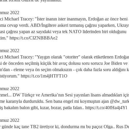
mmuz 2022
ci Michael Tracey: "İster inanın ister inanmayın, Erdoğan az önce beni 
uma cevap verdi. ABD/İngiltere askeri tırmanış çağrısı yaparken, Ukray
asi çağrısı yapan az sayıdaki veya tek NATO liderinden biri olduğunu
tim." https://t.co/CIZNBBBAe2
mmuz 2022
ci Michael Tracey: "Yaygın olarak "otoriter" olarak etiketlenen Erdoğan
isi de önceden seçilmiş küçük bir avuç dolusu soru sorucu Joe Biden ve
n'dan - eleme veya ön seçim olmaksızın - çok daha fazla soru aldığını 
istiyorum." https://t.co/1m4jHTFT1O
mmuz 2022
el... DW Türkçe ve Amerika’nın Sesi yayınları lisans almadıkları iç
e kararıyla durduruldu. Sen bana engel mi koymuştun ajan @dw_tur
iş bakalım balon gibi, kızar, bozar, patla falan.. https://t.co/40fHa4j4Yl
mmuz 2022
 günde kaç tane TB2 üretiyor ki, dondurma mı bu paçoz Olga.. Rus De