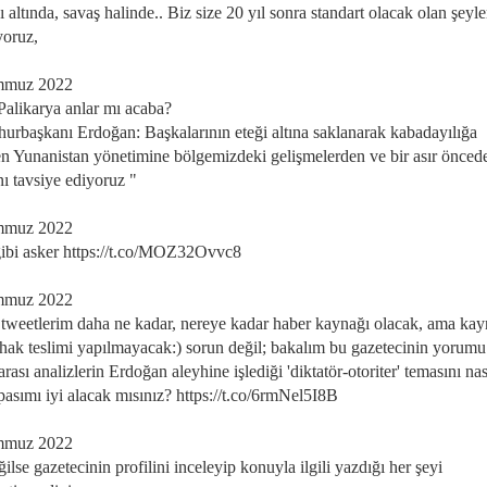
sı altında, savaş halinde.. Biz size 20 yıl sonra standart olacak olan şeyle
yoruz,
mmuz 2022
 Palikarya anlar mı acaba?
rbaşkanı Erdoğan: Başkalarının eteği altına saklanarak kabadayılığa
en Yunanistan yönetimine bölgemizdeki gelişmelerden ve bir asır öncede
nı tavsiye ediyoruz "
mmuz 2022
gibi asker https://t.co/MOZ32Ovvc8
mmuz 2022
tweetlerim daha ne kadar, nereye kadar haber kaynağı olacak, ama ka
 hak teslimi yapılmayacak:) sorun değil; bakalım bu gazetecinin yorumu
arası analizlerin Erdoğan aleyhine işlediği 'diktatör-otoriter' temasını na
pasımı iyi alacak mısınız? https://t.co/6rmNel5I8B
mmuz 2022
ilse gazetecinin profilini inceleyip konuyla ilgili yazdığı her şeyi