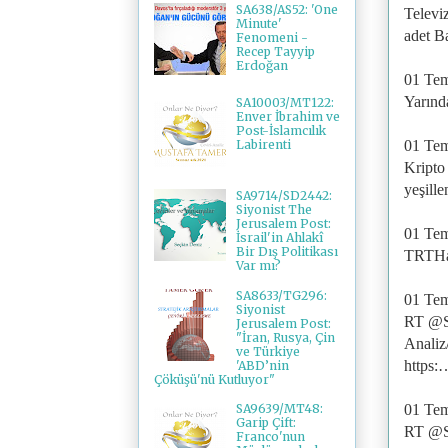
SA638/AS52: 'One
Televi
Minute'
adet B
Fenomeni -
Recep Tayyip
Erdoğan
01 Te
Yarınd
SA10003/MT122:
Enver İbrahim ve
Post-İslamcılık
01 Te
Labirenti
Kripto 
yeşille
SA9714/SD2442:
Siyonist The
Jerusalem Post:
01 Te
İsrail'in Ahlakî
Bir Dış Politikası
TRTHab
Var mı?
SA8633/TG296:
01 Te
Siyonist
RT @Se
Jerusalem Post:
"İran, Rusya, Çin
Anali
ve Türkiye
https:
'ABD’nin
Çöküşü'nü Kutluyor"
01 Te
SA9639/MT48:
Garip Çift:
RT @S
Franco'nun