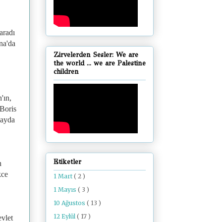
aradı
na'da
Zirvelerden Sesler: We are
the world ... we are Palestine
children
'ın,
 Boris
kayda
Etiketler
in
kce
1 Mart
( 2 )
1 Mayıs
( 3 )
10 Ağustos
( 13 )
12 Eylül
( 17 )
vlet