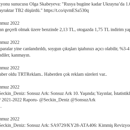
zyonu sunucusu Olga Skabeyeva: "Rusya bugüne kadar Ukrayna’da 1.
ayraktar TB2 düşürdü." https://t.co/qvmESa530q
mmuz 2022
an geçerli olmak üzere benzinde 2,13 TL, otogazda 1,75 TL indirim ya
mmuz 2022
paralar yine canlandırıldı, soygun çıkışları iştahınızı açıcı olabilir, %3-4
ndiler, kanmayın.
mmuz 2022
er oldu TRTReklam.. Haberden çok reklam süreleri var..
mmuz 2022
ckin_Deniz: Sonsuz Ark: Sonsuz Ark 10. Yaşında; Yayınlar, İstatistikl
z/ 2021-2022 Raporu- @Seckin_Deniz @SonsuzArk
…
mmuz 2022
eckin_Deniz: Sonsuz Ark: SA9729/KY28-ATA406: Kimmiş Revizyon