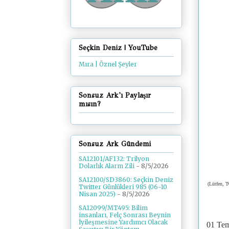
Seçkin Deniz | YouTube
Mıra | Öznel Şeyler
Sonsuz Ark'ı Paylaşır
mısın?
Sonsuz Ark Gündemi
SA12101/AF132: Trilyon
Dolarlık Alarm Zili
- 8/5/2026
SA12100/SD3860: Seçkin Deniz
(Lütfen, T
Twitter Günlükleri 985 (06-10
Nisan 2025)
- 8/5/2026
SA12099/MT495: Bilim
insanları, Felç Sonrası Beynin
İyileşmesine Yardımcı Olacak
01 Te