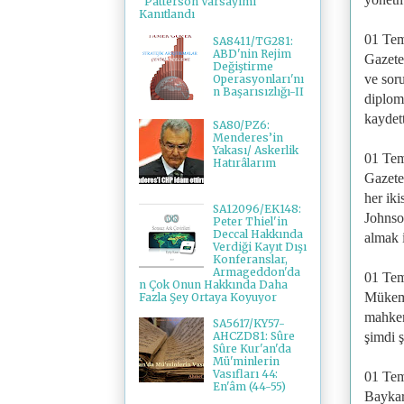
"Patterson Varsayımı"
Kanıtlandı
01 Te
SA8411/TG281:
ABD'nin Rejim
Gazete
Değiştirme
ve sor
Operasyonları'nı
n Başarısızlığı-II
diplom
kaydet
SA80/PZ6:
Menderes’in
Yakası/ Askerlik
01 Te
Hatırâlarım
Gazete
her ik
SA12096/EK148:
Johnso
Peter Thiel'in
Deccal Hakkında
almak 
Verdiği Kayıt Dışı
Konferanslar,
Armageddon'da
01 Te
n Çok Onun Hakkında Daha
Mükemm
Fazla Şey Ortaya Koyuyor
mahkem
SA5617/KY57-
şimdi ş
AHCZD81: Sûre
Sûre Kur'an'da
Mü'minlerin
Vasıfları 44:
01 Te
En'âm (44-55)
Baykar