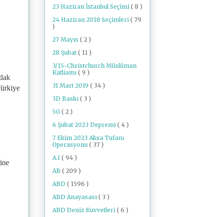
23 Haziran İstanbul Seçimi
( 8 )
24 Haziran 2018 Seçimleri
( 79
)
27 Mayıs
( 2 )
28 Şubat
( 11 )
3/15-Christchurch Müslüman
Katliamı
( 9 )
tlak
31 Mart 2019
( 34 )
Türkiye
3D Baskı
( 3 )
5G
( 2 )
6 Şubat 2023 Depremi
( 4 )
7 Ekim 2023 Aksa Tufanı
Operasyonu
( 37 )
A.I
( 94 )
ine
AB
( 209 )
ABD
( 1596 )
ABD Anayasası
( 3 )
ABD Deniz Kuvvetleri
( 6 )