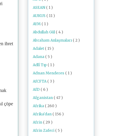
ri
ASEAN
( 1 )
AUKUS
( 11 )
AYM
( 1 )
Abdullah Gül
( 4 )
Abraham Anlaşmaları
( 2 )
n ibret
Adalet
( 15 )
Adana
( 5 )
Adlî Tıp
( 1 )
Adnan Menderes
( 1 )
AfCFTA
( 3 )
AfD
( 6 )
ynak
Afganistan
( 47 )
sıl çöpe
Afrika
( 260 )
Afrika'dan
( 156 )
Afrin
( 29 )
Afrin Zaferi
( 5 )