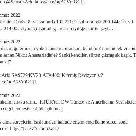
tun @SonsuzArk https://t.co/oqA2VmGGjL
mmuz 2022
ckin_Deniz: 8. yıl sonunda 182.271; 9. yıl sonunda 200.144; 10. yıl
a 214.002 ziyaretçi ağırladık; umarım iyiliğe dair iyi şeyl…
mmuz 2022
 mısın, güler misin yoksa lanet mi okursun, kendini Kıbrıs’ın tek ve mu
ı sanan Nikos Anastasiadis’e? Sanki kendileri sütten çıkmış ak kaşık, 
nist!"
z Ark: SA9729/KY28-ATA406: Kimmiş Revizyonist?
//t.co/oqA2VmGGjL
mmuz 2022
akalım sıraya girin... RTÜK'ten DW Türkçe ve Amerika'nın Sesi siteler
n engellenmesiyle ilgili açıklama:
 alma süreçlerini başlatmaları halinde erişim engelleme süreci sona
lecek" https://t.co/VY25q5ZaD7