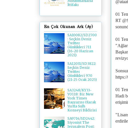
Müslümanlarla
@ataa
İttifakı
01 Te
RT @Se
sonund
En Çok Okunan Ark (Ay)
SA10082/SD2700
01 Te
: Seçkin Deniz
Twitter
"Ağlar
Günlükleri 711
(16-20 Haziran
Başkan
2021)
revizyo
SA12031/SD3822:
Seçkin Deniz
Sonsu
Twitter
Günlükleri 970
https:
(21-25 Ocak 2025)
01 Te
SA3248/KY33-
YO118: Bir New
Hadi b
York Times
erişimi
Başyazısı Olarak
Yurtta Sulh
Konseyi Bildirisi
"Lisans
SA9714/SD2442:
erdiri
Siyonist The
Jerusalem Post: