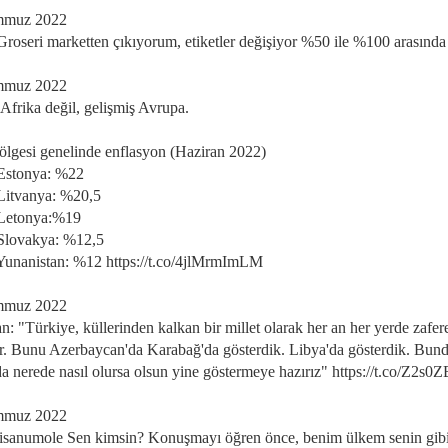
mmuz 2022
Groseri marketten çıkıyorum, etiketler değişiyor %50 ile %100 arasınd
mmuz 2022
 Afrika değil, gelişmiş Avrupa.
ölgesi genelinde enflasyon (Haziran 2022)
Estonya: %22
itvanya: %20,5
Letonya:%19
Slovakya: %12,5
unanistan: %12 https://t.co/4jlMrmImLM
mmuz 2022
: "Türkiye, küllerinden kalkan bir millet olarak her an her yerde zafer
ır. Bunu Azerbaycan'da Karabağ'da gösterdik. Libya'da gösterdik. Bun
da nerede nasıl olursa olsun yine göstermeye hazırız" https://t.co/Z2s
mmuz 2022
isanumole Sen kimsin? Konuşmayı öğren önce, benim ülkem senin gibi