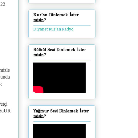
022
Kur'an Dinlemek İster
misin?
Diyanet Kur'an Radyo
Bülbül Sesi Dinlemek İster
misin?
imizle
onunda
;
etçi
PU6uUR
Yağmur Sesi Dinlemek İster
misin?