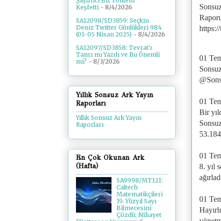
Şaşırtıcı Bir Yöntem
Sonsuz
Keşfetti
- 8/4/2026
Rapor
SA12098/SD3859: Seçkin
Deniz Twitter Günlükleri 984
https:
(01-05 Nisan 2025)
- 8/4/2026
SA12097/SD3858: Tevrat'ı
Tanrı mı Yazdı ve Bu Önemli
01 Te
mi?
- 8/3/2026
Sonsu
@Sons
Yıllık Sonsuz Ark Yayın
01 Te
Raporları
Bir yıl
Yıllık Sonsuz Ark Yayın
Sonsuz
Raporları
53.184
01 Te
En Çok Okunan Ark
(Hafta)
8. yıl
ağırlad
SA9998/MT121:
Caltech
Matematikçileri
01 Te
19. Yüzyıl Sayı
Bilmecesini
Hayırl
Çözdü; Nihayet
yönetm