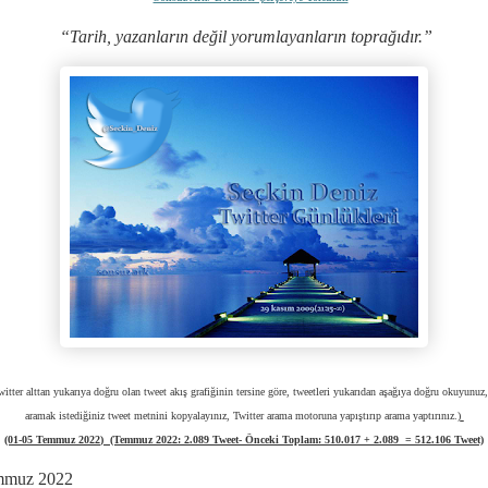
“Tarih, yazanların değil yorumlayanların toprağıdır.”
witter alttan yukarıya doğru olan tweet akış grafiğinin tersine göre, tweetleri yukarıdan aşağıya doğru okuyunuz, 
aramak istediğiniz tweet metnini kopyalayınız, Twitter arama motoruna yapıştırıp arama yaptırınız.)
(01-05 Temmuz 2022
)
(Temmuz 2022:
2.089 Tweet- Önceki Toplam:
510.017
+ 2.089
= 512.106 Tweet)
mmuz 2022