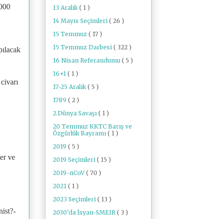
000
13 Aralık
( 1 )
14 Mayıs Seçimleri
( 26 )
15 Temmuz
( 17 )
15 Temmuz Darbesi
( 322 )
pılacak
16 Nisan Referandumu
( 5 )
16+1
( 1 )
 civarı
17-25 Aralık
( 5 )
1789
( 2 )
2.Dünya Savaşı
( 1 )
20 Temmuz KKTC Barış ve
Özgürlük Bayramı
( 1 )
2019
( 5 )
er ve
2019 Seçimleri
( 15 )
2019-nCoV
( 70 )
2021
( 1 )
2023 Seçimleri
( 13 )
ist?-
2030'da İsyan-SMEIR
( 3 )