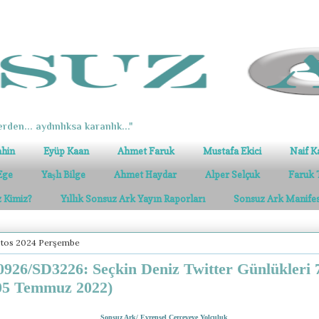
erden... aydınlıksa karanlık..."
ahin
Eyüp Kaan
Ahmet Faruk
Mustafa Ekici
Naif K
Ege
Yaşlı Bilge
Ahmet Haydar
Alper Selçuk
Faruk 
z Kimiz?
Yıllık Sonsuz Ark Yayın Raporları
Sonsuz Ark Manife
stos 2024 Perşembe
926/SD3226: Seçkin Deniz Twitter Günlükleri 
05 Temmuz 2022)
Sonsuz Ark/ Evrensel Çerçeveye Yolculuk