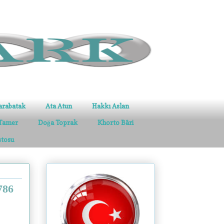
arabatak
Ata Atun
Hakkı Aslan
Tamer
Doğa Toprak
Khorto Bâri
stosu
786