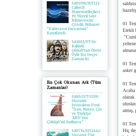
saldırı
SA9998/MT121:
Caltech
hazırlı
Matematikçileri
19. Yüzyıl Sayı
Bilmecesini
01 Te
Çözdü; Nihayet
"Patterson Varsayımı"
Etekli
Kanıtlandı
"Cumhu
SA1001/FT36:
yelten
Kaliteli
alması
Günah’tan Öteye
Öyle Bir Geçer
Zaman ki
01 Te
asker 
En Çok Okunan Ark (Tüm
01 Te
Zamanlar)
Acaba 
SA8633/TG296:
olarak
Siyonist
uluslar
Jerusalem Post:
"İran, Rusya, Çin
atmış, 
ve Türkiye
'ABD’nin
Çöküşü'nü Kutluyor"
01 Te
Hiç değ
SA9714/SD2442:
Siyonist The