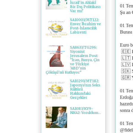
İsrail'in Ahlakî
01 Te
Bir Dış Politikası
Var mı?
Şu an 
SA10003/MT122:
Enver İbrahim ve
01 Te
Post-İslamcılık
Burası
Labirenti
Euro b
SA8633/TG296:
🇪🇪 
Siyonist
Jerusalem Post:
🇱🇹 L
"İran, Rusya, Çin
ve Türkiye
🇱🇻 
'ABD’nin
🇸🇰 
Çöküşü'nü Kutluyor"
🇬🇷 Y
SA10293/MT182:
Japonya'nın Seks
Kültürü
01 Te
Hakkındaki
Erdoğan
Gerçekler
hazırd
SA1083/KY9-
sonra 
NK42: Yoruldum...
01 Te
@fidel