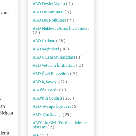
ABD Devlet Yapısı
( 2 )
ABD Donanması
( 5 )
a zam
ABD Dış Politikası
( 4 )
ABD Nükleer Duruş İncelemesi
( 8 )
ABD Ordusu
( 38 )
ABD Seçimleri
( 16 )
ABD Ulusal Muhafızları
( 1 )
ABD Veteran İntiharları
( 2 )
ABD Özel Kuvvetleri
( 9 )
ABD İç Savaşı
( 12 )
ABD'de Terör
( 1 )
ABD'nin Çöküşü
( 263 )
e
dan
ABD-Avrupa İlişkileri
( 5 )
0ZBMgka
ABD-Çin Savaşı
( 25 )
ABD’nin Gizli Terörist İzleme
Sistemi
( 2 )
lerin
AOC
( 1 )