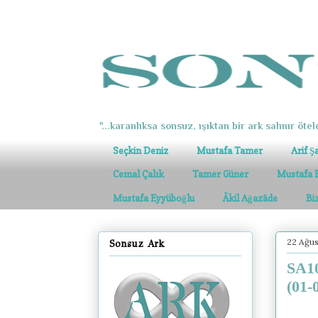
"...karanlıksa sonsuz, ışıktan bir ark salınır ötel
Seçkin Deniz
Mustafa Tamer
Arif Ş
Cemal Çalık
Tamer Güner
Mustafa 
Mustafa Eyyüboğlu
Âkil Ağazâde
Bi
22 Ağu
Sonsuz Ark
SA10
(01-