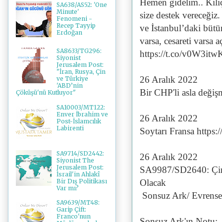
Hemen gidelim.. Kılıç
SA638/AS52: 'One
Minute'
size destek vereceğiz
Fenomeni -
Recep Tayyip
ve İstanbul’daki bütü
Erdoğan
varsa, cesareti varsa
SA8633/TG296:
https://t.co/v0W3it
Siyonist
Jerusalem Post:
"İran, Rusya, Çin
26 Aralık 2022
ve Türkiye
'ABD’nin
Bir CHP'li asla değ
Çöküşü'nü Kutluyor"
SA10003/MT122:
Enver İbrahim ve
26 Aralık 2022
Post-İslamcılık
Labirenti
Soytarı Fransa https
SA9714/SD2442:
26 Aralık 2022
Siyonist The
Jerusalem Post:
SA9987/SD2640: Çin'i
İsrail'in Ahlakî
Bir Dış Politikası
Olacak
Var mı?
Sonsuz Ark/ Evrense
SA9639/MT48:
Garip Çift:
Franco'nun
Sonsuz Ark'ın Notu: