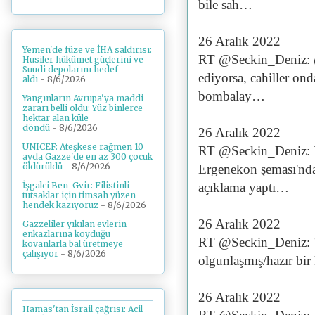
bile sah…
26 Aralık 2022
Yemen'de füze ve İHA saldırısı:
RT @Seckin_Deniz: @s
Husiler hükümet güçlerini ve
Suudi depolarını hedef
ediyorsa, cahiller on
aldı
- 8/6/2026
bombalay…
Yangınların Avrupa'ya maddi
zararı belli oldu: Yüz binlerce
hektar alan küle
döndü
- 8/6/2026
26 Aralık 2022
UNICEF: Ateşkese rağmen 10
RT @Seckin_Deniz: H
ayda Gazze'de en az 300 çocuk
öldürüldü
- 8/6/2026
Ergenekon şeması'nda a
açıklama yaptı…
İşgalci Ben-Gvir: Filistinli
tutsaklar için timsah yüzen
hendek kazıyoruz
- 8/6/2026
26 Aralık 2022
Gazzeliler yıkılan evlerin
enkazlarına koyduğu
RT @Seckin_Deniz: T
kovanlarla bal üretmeye
çalışıyor
- 8/6/2026
olgunlaşmış/hazır bir 
26 Aralık 2022
Hamas'tan İsrail çağrısı: Acil