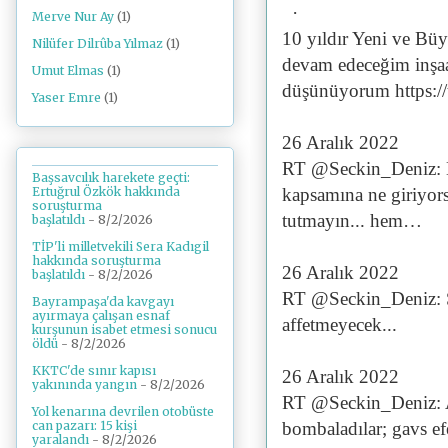
·
Merve Nur Ay
(1)
10 yıldır Yeni ve Bü
Nilüfer Dilrûba Yılmaz
(1)
devam edeceğim inşaal
Umut Elmas
(1)
düşünüyorum https:
Yaser Emre
(1)
26 Aralık 2022
RT @Seckin_Deniz: B
Başsavcılık harekete geçti:
Ertuğrul Özkök hakkında
kapsamına ne giriyorsa
soruşturma
tutmayın... hem…
başlatıldı
- 8/2/2026
TİP'li milletvekili Sera Kadıgil
hakkında soruşturma
26 Aralık 2022
başlatıldı
- 8/2/2026
RT @Seckin_Deniz: Se
Bayrampaşa'da kavgayı
ayırmaya çalışan esnaf
affetmeyecek...
kurşunun isabet etmesi sonucu
öldü
- 8/2/2026
KKTC'de sınır kapısı
26 Aralık 2022
yakınında yangın
- 8/2/2026
RT @Seckin_Deniz: Am
Yol kenarına devrilen otobüste
can pazarı: 15 kişi
bombaladılar; gavs e
yaralandı
- 8/2/2026