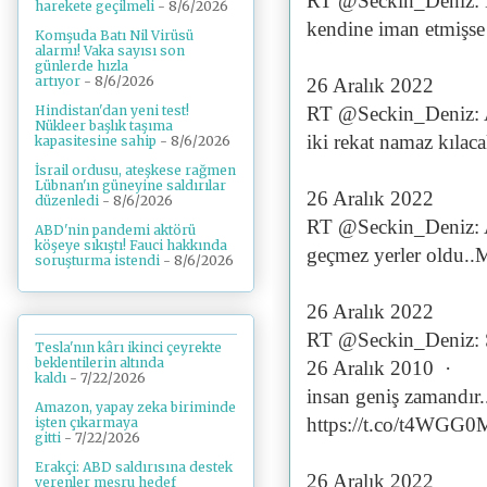
RT @Seckin_Deniz: Mü
harekete geçilmeli
- 8/6/2026
kendine iman etmişse 
Komşuda Batı Nil Virüsü
alarmı! Vaka sayısı son
günlerde hızla
artıyor
- 8/6/2026
26 Aralık 2022
RT @Seckin_Deniz: Aş
Hindistan'dan yeni test!
Nükleer başlık taşıma
iki rekat namaz kılaca
kapasitesine sahip
- 8/6/2026
İsrail ordusu, ateşkese rağmen
Lübnan'ın güneyine saldırılar
26 Aralık 2022
düzenledi
- 8/6/2026
RT @Seckin_Deniz: Aş
ABD'nin pandemi aktörü
köşeye sıkıştı! Fauci hakkında
geçmez yerler oldu..M
soruşturma istendi
- 8/6/2026
26 Aralık 2022
RT @Seckin_Deniz: 
Tesla'nın kârı ikinci çeyrekte
beklentilerin altında
26 Aralık 2010 ·
kaldı
- 7/22/2026
insan geniş zamandır..
Amazon, yapay zeka biriminde
https://t.co/t4WGG
işten çıkarmaya
gitti
- 7/22/2026
Erakçi: ABD saldırısına destek
26 Aralık 2022
verenler meşru hedef