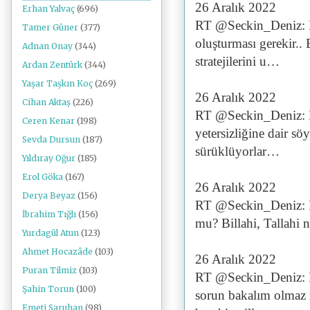
26 Aralık 2022
Erhan Yalvaç
(696)
RT @Seckin_Deniz: Er
Tamer Güner
(377)
oluşturması gerekir..
Adnan Onay
(344)
stratejilerini u…
Ardan Zentürk
(344)
Yaşar Taşkın Koç
(269)
26 Aralık 2022
Cihan Aktaş
(226)
RT @Seckin_Deniz: Er
Ceren Kenar
(198)
yetersizliğine dair s
Sevda Dursun
(187)
sürüklüyorlar…
Yıldıray Oğur
(185)
Erol Göka
(167)
26 Aralık 2022
Derya Beyaz
(156)
RT @Seckin_Deniz: Mr
İbrahim Tığlı
(156)
mu? Billahi, Tallahi 
Yurdagül Atun
(123)
Ahmet Hocazâde
(103)
26 Aralık 2022
Puran Tilmiz
(103)
RT @Seckin_Deniz: Mr
Şahin Torun
(100)
sorun bakalım olmaz 
Emeti Saruhan
(98)