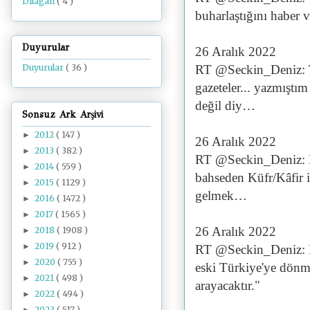
Dilâgâh
( 4 )
buharlaştığını haber v
Duyurular
26 Aralık 2022
RT @Seckin_Deniz: T
Duyurular
( 36 )
gazeteler... yazmıştım
değil diy…
Sonsuz Ark Arşivi
2012
( 147 )
►
26 Aralık 2022
2013
( 382 )
►
RT @Seckin_Deniz: Bas
2014
( 559 )
►
bahseden Küfr/Kâfir i
2015
( 1129 )
►
gelmek…
2016
( 1472 )
►
2017
( 1565 )
►
26 Aralık 2022
2018
( 1908 )
►
2019
( 912 )
►
RT @Seckin_Deniz: Er
2020
( 755 )
►
eski Türkiye'ye dönme
2021
( 498 )
►
arayacaktır."
2022
( 494 )
►
2023
( 517 )
►