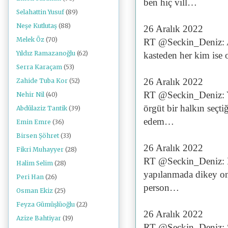
ben hiç vill…
Selahattin Yusuf
(89)
Neşe Kutlutaş
(88)
26 Aralık 2022
Melek Öz
(70)
RT @Seckin_Deniz: Al
Yıldız Ramazanoğlu
(62)
kasteden her kim ise o
Serra Karaçam
(53)
26 Aralık 2022
Zahide Tuba Kor
(52)
RT @Seckin_Deniz: Ya
Nehir Nil
(40)
örgüt bir halkın seçti
Abdülaziz Tantik
(39)
edem…
Emin Emre
(36)
Birsen Şöhret
(33)
26 Aralık 2022
Fikri Muhayyer
(28)
RT @Seckin_Deniz: Ba
Halim Selim
(28)
yapılanmada dikey on
Peri Han
(26)
person…
Osman Ekiz
(25)
Feyza Gümüşlüoğlu
(22)
26 Aralık 2022
Azize Bahtiyar
(19)
RT @Seckin_Deniz: Say