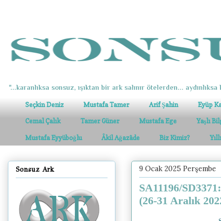
"...karanlıksa sonsuz, ışıktan bir ark salınır ötelerden... aydınlıksa k
Seçkin Deniz
Mustafa Tamer
Arif Şahin
Eyüp K
Cemal Çalık
Tamer Güner
Mustafa Ege
Yaşlı Bi
Mustafa Eyyüboğlu
Âkil Ağazâde
Biz Kimiz?
Yıl
9 Ocak 2025 Perşembe
Sonsuz Ark
SA11196/SD3371: 
(26-31 Aralık 202