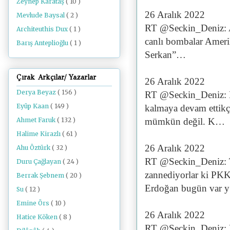
Zeynep Karataş
( 10 )
26 Aralık 2022
Mevlude Baysal
( 2 )
RT @Seckin_Deniz: Ab
Architeuthis Dux
( 1 )
canlı bombalar Ameri
Barış Anteplioğlu
( 1 )
Serkan”…
Çırak Arkçılar/ Yazarlar
26 Aralık 2022
Derya Beyaz
( 156 )
RT @Seckin_Deniz: E
Eyüp Kaan
( 149 )
kalmaya devam ettikçe
mümkün değil. K…
Ahmet Faruk
( 132 )
Halime Kirazlı
( 61 )
26 Aralık 2022
Ahu Öztürk
( 32 )
RT @Seckin_Deniz: Tü
Duru Çağlayan
( 24 )
zannediyorlar ki PKK-
Berrak Şebnem
( 20 )
Erdoğan bugün var 
Su
( 12 )
Emine Örs
( 10 )
26 Aralık 2022
Hatice Köken
( 8 )
RT @Seckin_Deniz: U