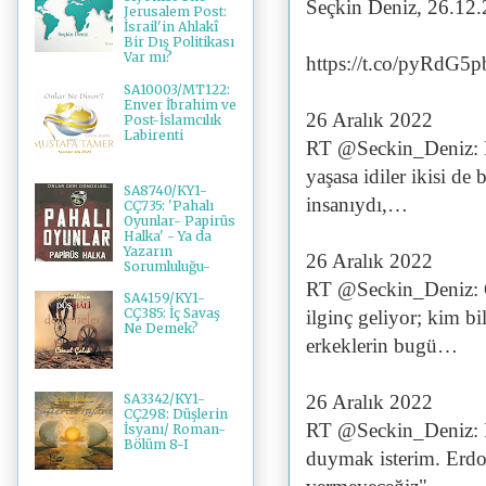
Seçkin Deniz, 26.12
Jerusalem Post:
İsrail'in Ahlakî
Bir Dış Politikası
Var mı?
https://t.co/pyRdG5
SA10003/MT122:
Enver İbrahim ve
26 Aralık 2022
Post-İslamcılık
Labirenti
RT @Seckin_Deniz: E
yaşasa idiler ikisi de
SA8740/KY1-
insanıydı,…
CÇ735: 'Pahalı
Oyunlar- Papirüs
Halka' - Ya da
Yazarın
26 Aralık 2022
Sorumluluğu-
RT @Seckin_Deniz: Ge
SA4159/KY1-
CÇ385: İç Savaş
ilginç geliyor; kim bi
Ne Demek?
erkeklerin bugü…
26 Aralık 2022
SA3342/KY1-
CÇ298: Düşlerin
RT @Seckin_Deniz: İş
İsyanı/ Roman-
Bölüm 8-I
duymak isterim. Erdoğ