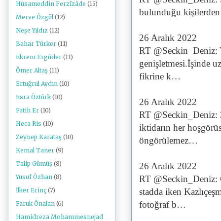
Hüsameddin Ferzîzâde
(15)
bulunduğu kişilerden d
Merve Özgül
(12)
Neşe Yıldız
(12)
26 Aralık 2022
Bahar Türker
(11)
RT @Seckin_Deniz: Y
Ekrem Ergüder
(11)
genişletmesi.İşinde uz
Ömer Altaş
(11)
fikrine k…
Ertuğrul Aydın
(10)
Esra Öztürk
(10)
26 Aralık 2022
Fatih Er
(10)
RT @Seckin_Deniz: 3 y
Heca Ris
(10)
iktidarın her hoşgörüs
Zeynep Karataş
(10)
öngörülemez…
Kemal Taner
(9)
Talip Gümüş
(8)
26 Aralık 2022
Yusuf Özhan
(8)
RT @Seckin_Deniz: Ce
stadda iken Kazlıçeşm
İlker Erinç
(7)
fotoğraf b…
Faruk Önalan
(6)
Hamidreza Mohammesnejad