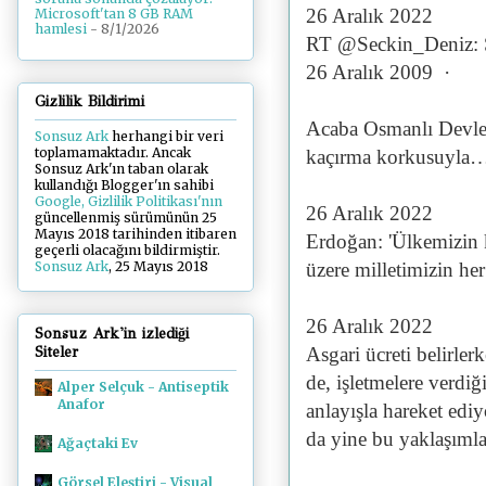
26 Aralık 2022
Microsoft'tan 8 GB RAM
hamlesi
- 8/1/2026
RT @Seckin_Deniz: 
26 Aralık 2009 ·
Gizlilik Bildirimi
Acaba Osmanlı Devleti
Sonsuz Ark
herhangi bir veri
toplamamaktadır. Ancak
kaçırma korkusuyla
Sonsuz Ark'ın taban olarak
kullandığı Blogger'ın sahibi
Google, Gizlilik Politikası'nın
26 Aralık 2022
güncellenmiş sürümünün 25
Mayıs 2018 tarihinden itibaren
Erdoğan: 'Ülkemizin k
geçerli olacağını bildirmiştir.
üzere milletimizin her
Sonsuz Ark
, 25 Mayıs 2018
26 Aralık 2022
Sonsuz Ark'in izlediği
Asgari ücreti belirler
Siteler
de, işletmelere verdi
Alper Selçuk - Antiseptik
Anafor
anlayışla hareket edi
da yine bu yaklaşımla
Ağaçtaki Ev
Görsel Eleştiri - Visual