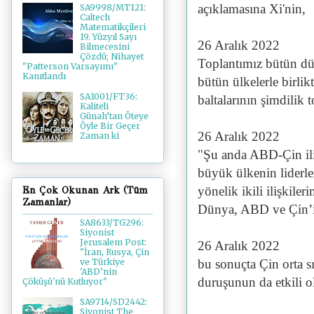
açıklamasına Xi'nin,
SA9998/MT121:
Caltech
Matematikçileri
19. Yüzyıl Sayı
26 Aralık 2022
Bilmecesini
Çözdü; Nihayet
Toplantımız bütün dün
"Patterson Varsayımı"
Kanıtlandı
bütün ülkelerle birli
SA1001/FT36:
baltalarının şimdilik
Kaliteli
Günah’tan Öteye
Öyle Bir Geçer
26 Aralık 2022
Zaman ki
"Şu anda ABD-Çin ili
büyük ülkenin liderle
yönelik ikili ilişkil
En Çok Okunan Ark (Tüm
Zamanlar)
Dünya, ABD ve Çin’in 
SA8633/TG296:
Siyonist
Jerusalem Post:
26 Aralık 2022
"İran, Rusya, Çin
bu sonuçta Çin orta sı
ve Türkiye
'ABD’nin
duruşunun da etkili o
Çöküşü'nü Kutluyor"
SA9714/SD2442:
Siyonist The