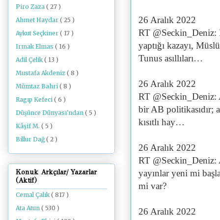
Piro Zaza
( 27 )
26 Aralık 2022
Ahmet Haydar
( 25 )
RT @Seckin_Deniz: M
Aykut Seçkiner
( 17 )
yaptığı kazayı, Müslü
Irmak Elmas
( 16 )
Tunus asıllıları…
Adil Çelik
( 13 )
Mustafa Akdeniz
( 8 )
26 Aralık 2022
Mümtaz Bahri
( 8 )
RT @Seckin_Deniz: A
Ragıp Kefeci
( 6 )
bir AB politikasıdır;
Düşünce Dünyası'ndan
( 5 )
kısıtlı hay…
Kâşif M.
( 5 )
Billur Dağ
( 2 )
26 Aralık 2022
RT @Seckin_Deniz: A
yayınlar yeni mi başl
Konuk Arkçılar/ Yazarlar
(Aktif)
mi var?
Cemal Çalık
( 817 )
Ata Atun
( 530 )
26 Aralık 2022