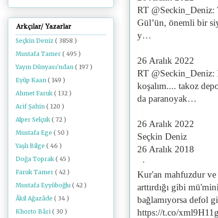
RT @Seckin_Deniz: Ta
Gül’ün, önemli bir si
Arkçılar/ Yazarlar
y…
Seçkin Deniz
( 3858 )
Mustafa Tamer
( 495 )
26 Aralık 2022
Yayın Dünyası'ndan
( 197 )
RT @Seckin_Deniz: Mo
Eyüp Kaan
( 149 )
koşalım.... takoz de
Ahmet Faruk
( 132 )
da paranoyak…
Arif Şahin
( 120 )
Alper Selçuk
( 72 )
26 Aralık 2022
Mustafa Ege
( 50 )
Seçkin Deniz
Yaşlı Bilge
( 46 )
26 Aralık 2018
Doğa Toprak
( 45 )
·
Faruk Tamer
( 42 )
Kur'an mahfuzdur ve 
Mustafa Eyyüboğlu
( 42 )
arttırdığı gibi mü'mini
Âkil Ağazâde
( 34 )
bağlamıyorsa defol git
https://t.co/xml9H11
Khorto Bâri
( 30 )