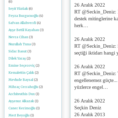
(6)
26 Aralık 2022
Seyit Yüzüak
(6)
RT @Seckin_Deniz: Bu
Feyza Burgucuoğlu
(4)
destek mitinglerine k
Safvan Allahverdi
(4)
herk…
Ayşe Betül Kayahan
(3)
Nevra Cihan
(3)
26 Aralık 2022
Nurullah Tuna
(3)
RT @Seckin_Deniz: Şu
Sidar Basut
(3)
seçtiği iktidarı hangi 
Dilek Yaraş
(2)
Emine Seçeroviç
(2)
26 Aralık 2022
RT @Seckin_Deniz: Tü
Kemalettin Çalık
(2)
engellenemez güçte...
Mevlude Baysal
(2)
yüzlerce engel…
Mihraç Cerrahoğlu
(2)
Architeuthis Dux
(1)
26 Aralık 2022
Ayşenur Alkazak
(1)
Seçkin Deniz
Caner Kerimoğlu
(1)
26 Aralık 2013
Mert Beyoğlu
(1)