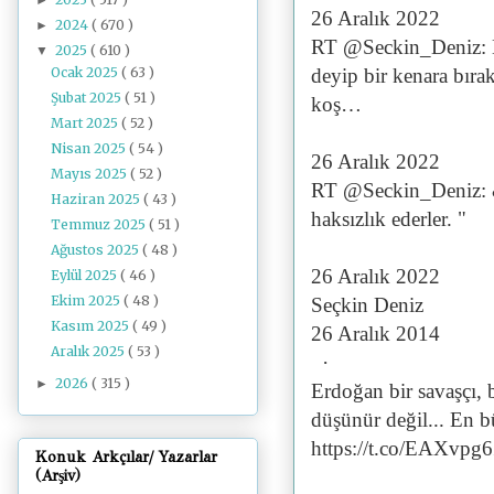
26 Aralık 2022
2024
( 670 )
►
RT @Seckin_Deniz: E
2025
( 610 )
▼
Ocak 2025
( 63 )
deyip bir kenara bırak
Şubat 2025
( 51 )
koş…
Mart 2025
( 52 )
Nisan 2025
( 54 )
26 Aralık 2022
Mayıs 2025
( 52 )
RT @Seckin_Deniz: &l
Haziran 2025
( 43 )
haksızlık ederler. "
Temmuz 2025
( 51 )
Ağustos 2025
( 48 )
26 Aralık 2022
Eylül 2025
( 46 )
Ekim 2025
( 48 )
Seçkin Deniz
Kasım 2025
( 49 )
26 Aralık 2014
Aralık 2025
( 53 )
·
2026
( 315 )
►
Erdoğan bir savaşçı, b
düşünür değil... En b
https://t.co/EAXvpg
Konuk Arkçılar/ Yazarlar
(Arşiv)