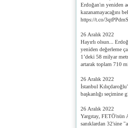
Erdoğan'ın yeniden ad
kazanamayacağını bel
https://t.co/3qtPPdm
26 Aralık 2022
Hayırlı olsun... Erdo
yeniden değerleme ça
1’deki 58 milyar met
artarak toplam 710 mi
26 Aralık 2022
İstanbul Kılıçdaroğlu
başkanlığı seçimine g
26 Aralık 2022
Yargıtay, FETÖ'nün At
sanıklardan 32'sine "