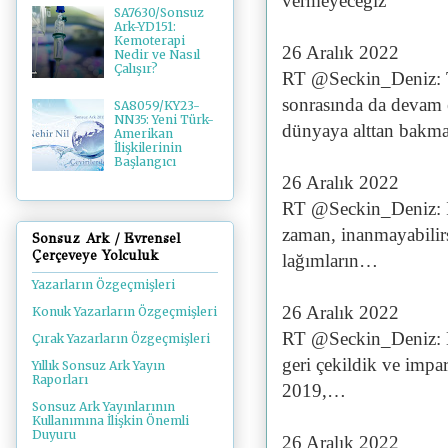
vermeyeceğiz"
SA7630/Sonsuz
Ark-YD151:
Kemoterapi
26 Aralık 2022
Nedir ve Nasıl
Çalışır?
RT @Seckin_Deniz: 
sonrasında da devam 
SA8059/KY23-
NN35: Yeni Türk-
dünyaya alttan bak
Amerikan
İlişkilerinin
Başlangıcı
26 Aralık 2022
RT @Seckin_Deniz: İç
zaman, inanmayabilirsi
Sonsuz Ark / Evrensel
Çerçeveye Yolculuk
lağımların…
Yazarların Özgeçmişleri
26 Aralık 2022
Konuk Yazarların Özgeçmişleri
RT @Seckin_Deniz: Ma
Çırak Yazarların Özgeçmişleri
geri çekildik ve impa
Yıllık Sonsuz Ark Yayın
Raporları
2019,…
Sonsuz Ark Yayınlarının
Kullanımına İlişkin Önemli
Duyuru
26 Aralık 2022