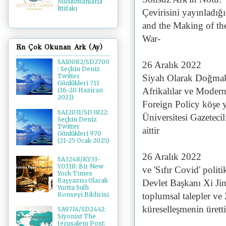
Müslümanlarla
İttifakı
Çevirisini yayınladığı
and the Making of t
War-
En Çok Okunan Ark (Ay)
SA10082/SD2700
26 Aralık 2022
: Seçkin Deniz
Twitter
Siyah Olarak Doğmak:
Günlükleri 711
Afrikalılar ve Modern
(16-20 Haziran
2021)
Foreign Policy köşe y
SA12031/SD3822:
Üniversitesi Gazetec
Seçkin Deniz
Twitter
aittir
Günlükleri 970
(21-25 Ocak 2025)
26 Aralık 2022
SA3248/KY33-
YO118: Bir New
ve 'Sıfır Covid' polit
York Times
Başyazısı Olarak
Devlet Başkanı Xi Jin
Yurtta Sulh
toplumsal talepler ve 
Konseyi Bildirisi
küreselleşmenin ürett
SA9714/SD2442:
Siyonist The
Jerusalem Post: