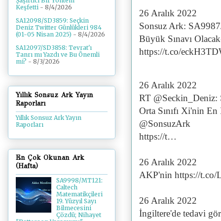
Şaşırtıcı Bir Yöntem
Keşfetti
- 8/4/2026
26 Aralık 2022
SA12098/SD3859: Seçkin
Sonsuz Ark: SA9987/S
Deniz Twitter Günlükleri 984
(01-05 Nisan 2025)
- 8/4/2026
Büyük Sınavı Olaca
SA12097/SD3858: Tevrat'ı
https://t.co/eckH3TD
Tanrı mı Yazdı ve Bu Önemli
mi?
- 8/3/2026
26 Aralık 2022
Yıllık Sonsuz Ark Yayın
RT @Seckin_Deniz: S
Raporları
Orta Sınıfı Xi'nin 
Yıllık Sonsuz Ark Yayın
@SonsuzArk
Raporları
https://t…
En Çok Okunan Ark
26 Aralık 2022
(Hafta)
AKP'nin https://t.c
SA9998/MT121:
Caltech
Matematikçileri
26 Aralık 2022
19. Yüzyıl Sayı
Bilmecesini
İngiltere'de tedavi gö
Çözdü; Nihayet