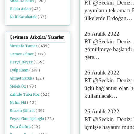
Mustafa Ekici
( 120 )
RT @Seckin_Deniz: A
Hakkı Aslan
( 43 )
yayınların tek amacı
Naif Karabatak
( 37 )
ülkelerde Erdoğan…
26 Aralık 2022
Çevirmen Arkçılar/ Yazarlar
RT @Seckin_Deniz: Ar
Mustafa Tamer
( 495 )
gömülmeye başlandı do
Tamer Güner
( 377 )
gere…
Derya Beyaz
( 156 )
Eyüp Kaan
( 149 )
26 Aralık 2022
Ahmet Faruk
( 132 )
RT @Seckin_Deniz: 
Melek Öz
( 70 )
üçlü bağlantısı olan h
Zahide Tuba Kor
( 52 )
kullanılacak…
Nehir Nil
( 40 )
Birsen Şöhret
( 33 )
26 Aralık 2022
RT @Seckin_Deniz: Ke
Feyza Gümüşlüoğlu
( 22 )
içmişse hayatını munda
Esra Öztürk
( 10 )