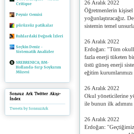
26 Aralık 2022
Critique
Öğretmenlerin kişisel
Peynir Gemisi
yoğunlaştıracağız. Değ
sistemin temel unsurla
pürüzsüz patikalar
Ruhlardaki Değnek İzleri
26 Aralık 2022
Seçkin Deniz -
Erdoğan: "Tüm okulla
Sistematik Analizler
fazla enerji tüketen 
SREBRENICA; BM-
üstü güneş enerji sis
Hollanda-Sırp Soykırım
eğitim kurumlarımızı e
Müzesi
26 Aralık 2022
Sonsuz Ark Twitter Akışı-
Okul yöneticilerine yö
İndex
ile bunun ilk adımını 
Tweets by SonsuzArk
26 Aralık 2022
Erdoğan: "Geçtiğimiz 