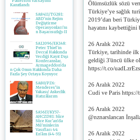
"Patterson Varsayımı"
Ölümsüzlük sözü verm
Kanıtlandı
Türkiye’ye sağlık tur
SA8411/TG281:
ABD'nin Rejim
2019’dan beri Türkiye
Değiştirme
hayatını kaybettiğini 
Operasyonları'nı
n Başarısızlığı-II
26 Aralık 2022
SA12096/EK148:
Peter Thiel'in
Türkiye, tarihinde ilk
Deccal Hakkında
Verdiği Kayıt Dışı
geldiği 3'üncü ülke ol
Konferanslar,
Armageddon'da
https://t.co/uadLzrEz
n Çok Onun Hakkında Daha
Fazla Şey Ortaya Koyuyor
SA80/PZ6:
26 Aralık 2022
Menderes’in
Cudi ve Paris https:
Yakası/ Askerlik
Hatırâlarım
26 Aralık 2022
SA5617/KY57-
@nznarslancan İnşall
AHCZD81: Sûre
Sûre Kur'an'da
Mü'minlerin
Vasıfları 44:
26 Aralık 2022
En'âm (44-55)