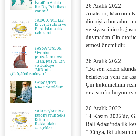
İsrail'in Ahlakî
26 Aralık 2022
Bir Dış Politikası
Var mı?
Analistin, Mao'nun Kü
SA10003/MT122:
direnişi adım adım i
Enver İbrahim ve
ve siyasetinin doğasın
Post-İslamcılık
Labirenti
duymadan Çin otoritele
etmesi önemlidir:
SA8633/TG296:
Siyonist
Jerusalem Post:
26 Aralık 2022
"İran, Rusya, Çin
ve Türkiye
"Bu son krizin altınd
'ABD’nin
Çöküşü'nü Kutluyor"
belirleyici yeni bir 
SA1083/KY9-
Çin hükümetinin resmi
NK42: Yoruldum...
orta sınıfın büyümesid
26 Aralık 2022
SA10293/MT182:
14 Kasım 2022'de, G2
Japonya'nın Seks
Kültürü
Bali Adası’nda ilk k
Hakkındaki
Gerçekler
“Dünya, iki ulusun or