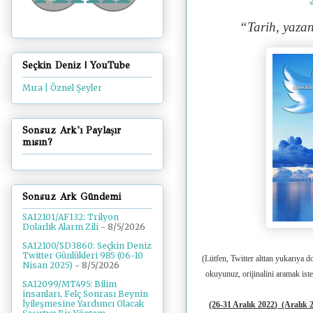
“Tarih, yazan
Seçkin Deniz | YouTube
Mıra | Öznel Şeyler
Sonsuz Ark'ı Paylaşır
mısın?
Sonsuz Ark Gündemi
SA12101/AF132: Trilyon
Dolarlık Alarm Zili
- 8/5/2026
SA12100/SD3860: Seçkin Deniz
Twitter Günlükleri 985 (06-10
(Lütfen, Twitter alttan yukarıya d
Nisan 2025)
- 8/5/2026
okuyunuz, orijinalini aramak ist
SA12099/MT495: Bilim
insanları, Felç Sonrası Beynin
İyileşmesine Yardımcı Olacak
(26-31 Aralık 2022
)
(Aralık 