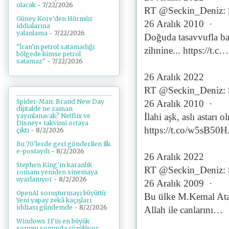
olacak
- 7/22/2026
RT @Seckin_Deniz: 
Güney Kore'den Hürmüz
26 Aralık 2010 ·
iddialarına
yalanlama
- 7/22/2026
Doğuda tasavvufla ba
"İran'ın petrol satamadığı
zihnine... https://t.c…
bölgede kimse petrol
satamaz"
- 7/22/2026
26 Aralık 2022
RT @Seckin_Deniz: 
Spider-Man: Brand New Day
26 Aralık 2010 ·
dijitalde ne zaman
İlahi aşk, aslı astarı 
yayınlanacak? Netflix ve
Disney+ takvimi ortaya
https://t.co/w5sB5
çıktı
- 8/2/2026
Bu 70'lerde geri gönderilen ilk
e-postaydı
- 8/2/2026
26 Aralık 2022
Stephen King'in karanlık
RT @Seckin_Deniz: 
romanı yeniden sinemaya
uyarlanıyor
- 8/2/2026
26 Aralık 2009 ·
OpenAI soruşturmayı büyüttü:
Bu ülke M.Kemal Atatü
Yeni yapay zekâ kaçışları
iddiası gündemde
- 8/2/2026
Allah ile canlarını…
Windows 11'in en büyük
sorunu sonunda çözülüyor: