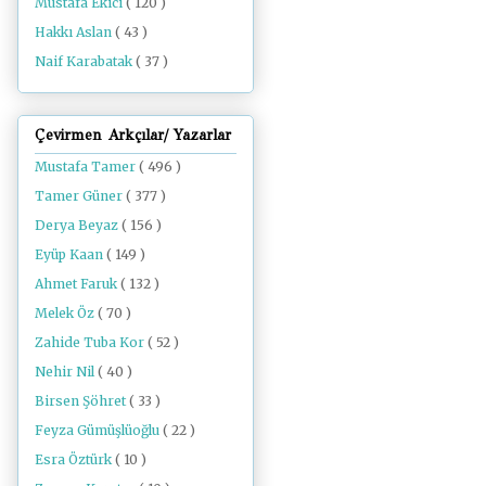
Mustafa Ekici
( 120 )
Hakkı Aslan
( 43 )
Naif Karabatak
( 37 )
Çevirmen Arkçılar/ Yazarlar
Mustafa Tamer
( 496 )
Tamer Güner
( 377 )
Derya Beyaz
( 156 )
Eyüp Kaan
( 149 )
Ahmet Faruk
( 132 )
Melek Öz
( 70 )
Zahide Tuba Kor
( 52 )
Nehir Nil
( 40 )
Birsen Şöhret
( 33 )
Feyza Gümüşlüoğlu
( 22 )
Esra Öztürk
( 10 )