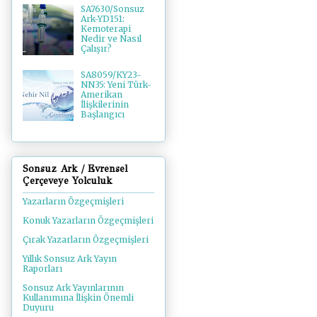
SA7630/Sonsuz
Ark-YD151:
Kemoterapi
Nedir ve Nasıl
Çalışır?
SA8059/KY23-
NN35: Yeni Türk-
Amerikan
İlişkilerinin
Başlangıcı
Sonsuz Ark / Evrensel
Çerçeveye Yolculuk
Yazarların Özgeçmişleri
Konuk Yazarların Özgeçmişleri
Çırak Yazarların Özgeçmişleri
Yıllık Sonsuz Ark Yayın
Raporları
Sonsuz Ark Yayınlarının
Kullanımına İlişkin Önemli
Duyuru