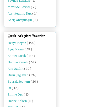
Zeynep Karataş
( 10 )
Mevlude Baysal
( 2 )
Architeuthis Dux
( 1 )
Barış Anteplioğlu
( 1 )
Çırak Arkçılar/ Yazarlar
Derya Beyaz
( 156 )
Eyüp Kaan
( 149 )
Ahmet Faruk
( 132 )
Halime Kirazlı
( 61 )
Ahu Öztürk
( 32 )
Duru Çağlayan
( 24 )
Berrak Şebnem
( 20 )
Su
( 12 )
Emine Örs
( 10 )
Hatice Köken
( 8 )