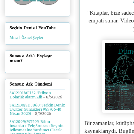
"
Kitaplar, bize sade
empati sunar. Video 
Seçkin Deniz | YouTube
Mıra | Öznel Şeyler
Sonsuz Ark'ı Paylaşır
mısın?
Sonsuz Ark Gündemi
SA12101/AF132: Trilyon
Dolarlık Alarm Zili
- 8/5/2026
SA12100/SD3860: Seçkin Deniz
Twitter Günlükleri 985 (06-10
Nisan 2025)
- 8/5/2026
SA12099/MT495: Bilim
Bir zamanlar, kütüpha
insanları, Felç Sonrası Beynin
kaynaklarıydı. Bugün 
İyileşmesine Yardımcı Olacak