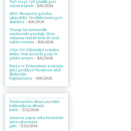
%15 vergi: 120 günlük geri
sayım başladı
- 8/6/2026
ABD, Ukrayna'yı gözden
çıkarabilir: Verdiklerimizi geri
alabiliriz
- 8/6/2026
Trump'tan iyimserlik
maskesiyle gözdağı: Hem
anlaşma sinyali hem de yeni
saldırı zemini
- 8/6/2026
2 bin 300 Filistinliyi evinden
ettiler: Batı Şeria'da gasp ve
şiddet artıyor
- 8/6/2026
Rusya ve Ermenistan arasında
ipler geriliyor! Moskova: AEB
ilkeleriyle
bağdaşmıyor
- 8/6/2026
Tesla'nın kârı ikinci çeyrekte
beklentilerin altında
kaldı
- 7/22/2026
Amazon, yapay zeka biriminde
işten çıkarmaya
gitti
- 7/22/2026