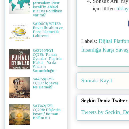
Sonsuz Ark Yayı
Jerusalem Post:
İsrail'in Ahlakî
için lütfen
tıklay
Bir Dış Politikası
Var mı?
SA10003/MT122:
Enver İbrahim ve
Post-İslamcılık
Labirenti
Labels:
Dijital Platfo
İnsanlığa Karşı Sava
SA8740/KY1-
CÇ735: 'Pahalı
Oyunlar- Papirüs
Halka' - Ya da
Yazarın
Sorumluluğu-
SA4159/KY1-
Sonraki Kayıt
CÇ385: İç Savaş
Ne Demek?
Seçkin Deniz Twitter
SA3342/KY1-
CÇ298: Düşlerin
Tweets by Seckin_De
İsyanı/ Roman-
Bölüm 8-I