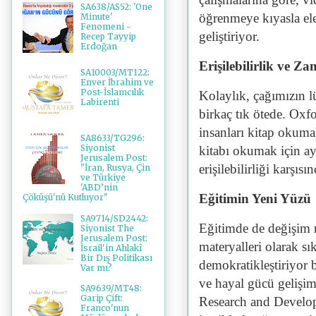
SA638/AS52: 'One
öğrenmeye kıyasla ele
Minute'
Fenomeni -
geliştiriyor.
Recep Tayyip
Erdoğan
Erişilebilirlik ve Z
SA10003/MT122:
Enver İbrahim ve
Post-İslamcılık
Kolaylık, çağımızın l
Labirenti
birkaç tık ötede. Oxfo
insanları kitap okuma
SA8633/TG296:
Siyonist
kitabı okumak için ay
Jerusalem Post:
erişilebilirliği karşıs
"İran, Rusya, Çin
ve Türkiye
'ABD’nin
Eğitimin Yeni Yüzü
Çöküşü'nü Kutluyor"
SA9714/SD2442:
Eğitimde de değişim rü
Siyonist The
Jerusalem Post:
materyalleri olarak sık
İsrail'in Ahlakî
Bir Dış Politikası
demokratikleştiriyor
Var mı?
ve hayal gücü gelişim
SA9639/MT48:
Garip Çift:
Research and Develop
Franco'nun