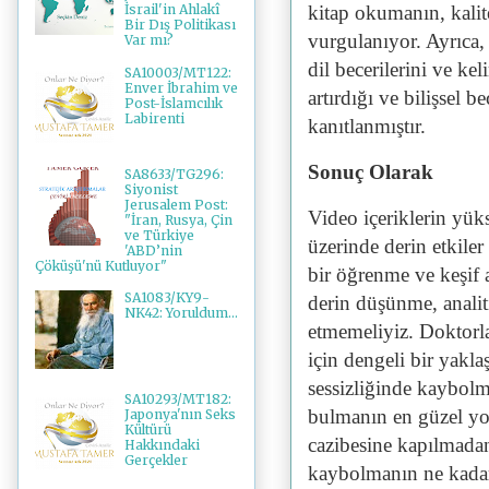
kitap okumanın, kalit
İsrail'in Ahlakî
Bir Dış Politikası
vurgulanıyor. Ayrıca,
Var mı?
dil becerilerini ve ke
SA10003/MT122:
Enver İbrahim ve
artırdığı ve bilişsel b
Post-İslamcılık
Labirenti
kanıtlanmıştır.
Sonuç Olarak
SA8633/TG296:
Siyonist
Jerusalem Post:
Video içeriklerin yük
"İran, Rusya, Çin
ve Türkiye
üzerinde derin etkiler
'ABD’nin
Çöküşü'nü Kutluyor"
bir öğrenme ve keşif 
SA1083/KY9-
derin düşünme, analiti
NK42: Yoruldum...
etmemeliyiz. Doktorla
için dengeli bir yak
sessizliğinde kaybol
SA10293/MT182:
bulmanın en güzel yo
Japonya'nın Seks
Kültürü
cazibesine kapılmadan 
Hakkındaki
Gerçekler
kaybolmanın ne kadar