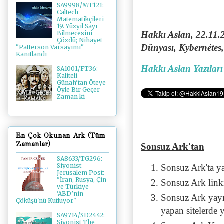
SA9998/MT121:
Caltech
Matematikçileri
19. Yüzyıl Sayı
Hakkı Aslan, 22.11.
Bilmecesini
Çözdü; Nihayet
Dünyası, Kybernétes
"Patterson Varsayımı"
Kanıtlandı
Hakkı Aslan Yazıları
SA1001/FT36:
Kaliteli
Günah’tan Öteye
Öyle Bir Geçer
Zaman ki
En Çok Okunan Ark (Tüm
Zamanlar)
Sonsuz Ark'tan
SA8633/TG296:
Siyonist
Sonsuz Ark'ta y
Jerusalem Post:
"İran, Rusya, Çin
Sonsuz Ark linki 
ve Türkiye
'ABD’nin
Sonsuz Ark yayı
Çöküşü'nü Kutluyor"
yapan sitelerde 
SA9714/SD2442:
Siyonist The