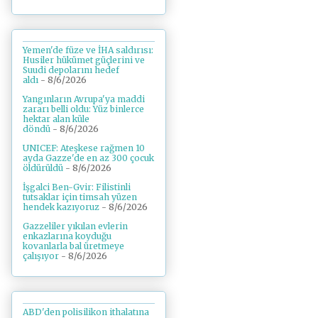
Yemen'de füze ve İHA saldırısı:
Husiler hükümet güçlerini ve
Suudi depolarını hedef
aldı
- 8/6/2026
Yangınların Avrupa'ya maddi
zararı belli oldu: Yüz binlerce
hektar alan küle
döndü
- 8/6/2026
UNICEF: Ateşkese rağmen 10
ayda Gazze'de en az 300 çocuk
öldürüldü
- 8/6/2026
İşgalci Ben-Gvir: Filistinli
tutsaklar için timsah yüzen
hendek kazıyoruz
- 8/6/2026
Gazzeliler yıkılan evlerin
enkazlarına koyduğu
kovanlarla bal üretmeye
çalışıyor
- 8/6/2026
ABD'den polisilikon ithalatına