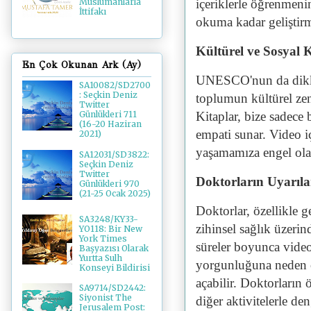
içeriklerle öğrenmenin
Müslümanlarla
İttifakı
okuma kadar geliştirm
Kültürel ve Sosyal 
En Çok Okunan Ark (Ay)
UNESCO'nun da dikkat
SA10082/SD2700
: Seçkin Deniz
toplumun kültürel zeng
Twitter
Kitaplar, bize sadece
Günlükleri 711
(16-20 Haziran
empati sunar. Video iç
2021)
yaşamamıza engel olab
SA12031/SD3822:
Seçkin Deniz
Twitter
Doktorların Uyarıla
Günlükleri 970
(21-25 Ocak 2025)
Doktorlar, özellikle g
SA3248/KY33-
zihinsel sağlık üzeri
YO118: Bir New
York Times
süreler boyunca video
Başyazısı Olarak
Yurtta Sulh
yorgunluğuna neden ol
Konseyi Bildirisi
açabilir. Doktorların 
SA9714/SD2442:
Siyonist The
diğer aktivitelerle d
Jerusalem Post: