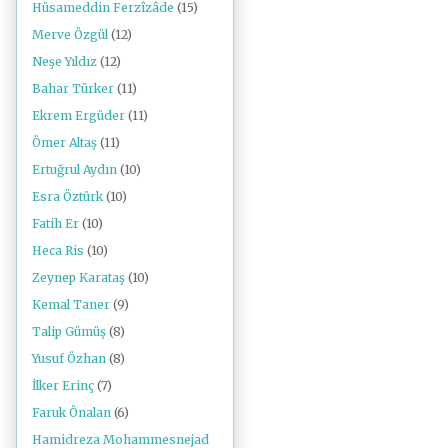
Hüsameddin Ferzîzâde
(15)
Merve Özgül
(12)
Neşe Yıldız
(12)
Bahar Türker
(11)
Ekrem Ergüder
(11)
Ömer Altaş
(11)
Ertuğrul Aydın
(10)
Esra Öztürk
(10)
Fatih Er
(10)
Heca Ris
(10)
Zeynep Karataş
(10)
Kemal Taner
(9)
Talip Gümüş
(8)
Yusuf Özhan
(8)
İlker Erinç
(7)
Faruk Önalan
(6)
Hamidreza Mohammesnejad