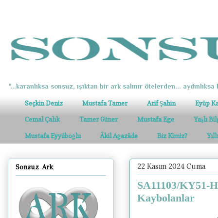
"...karanlıksa sonsuz, ışıktan bir ark salınır ötelerden... aydınlıksa k
Seçkin Deniz
Mustafa Tamer
Arif Şahin
Eyüp K
Cemal Çalık
Tamer Güner
Mustafa Ege
Yaşlı Bi
Mustafa Eyyüboğlu
Âkil Ağazâde
Biz Kimiz?
Yıl
22 Kasım 2024 Cuma
Sonsuz Ark
SA11103/KY51-HA
Kaybolanlar