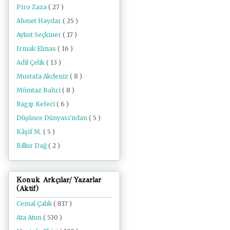
Piro Zaza
( 27 )
Ahmet Haydar
( 25 )
Aykut Seçkiner
( 17 )
Irmak Elmas
( 16 )
Adil Çelik
( 13 )
Mustafa Akdeniz
( 8 )
Mümtaz Bahri
( 8 )
Ragıp Kefeci
( 6 )
Düşünce Dünyası'ndan
( 5 )
Kâşif M.
( 5 )
Billur Dağ
( 2 )
Konuk Arkçılar/ Yazarlar
(Aktif)
Cemal Çalık
( 817 )
Ata Atun
( 530 )