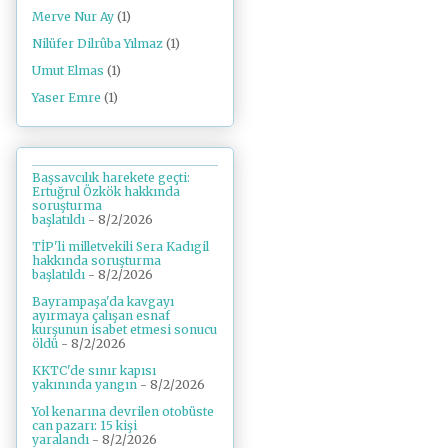
Merve Nur Ay
(1)
Nilüfer Dilrûba Yılmaz
(1)
Umut Elmas
(1)
Yaser Emre
(1)
Başsavcılık harekete geçti:
Ertuğrul Özkök hakkında
soruşturma
başlatıldı
- 8/2/2026
TİP'li milletvekili Sera Kadıgil
hakkında soruşturma
başlatıldı
- 8/2/2026
Bayrampaşa'da kavgayı
ayırmaya çalışan esnaf
kurşunun isabet etmesi sonucu
öldü
- 8/2/2026
KKTC'de sınır kapısı
yakınında yangın
- 8/2/2026
Yol kenarına devrilen otobüste
can pazarı: 15 kişi
yaralandı
- 8/2/2026