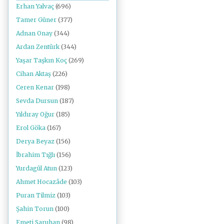
Erhan Yalvaç
(696)
Tamer Güner
(377)
Adnan Onay
(344)
Ardan Zentürk
(344)
Yaşar Taşkın Koç
(269)
Cihan Aktaş
(226)
Ceren Kenar
(198)
Sevda Dursun
(187)
Yıldıray Oğur
(185)
Erol Göka
(167)
Derya Beyaz
(156)
İbrahim Tığlı
(156)
Yurdagül Atun
(123)
Ahmet Hocazâde
(103)
Puran Tilmiz
(103)
Şahin Torun
(100)
Emeti Saruhan
(98)