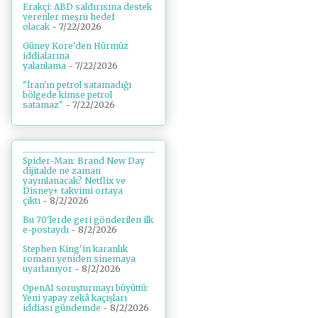
Erakçi: ABD saldırısına destek
verenler meşru hedef
olacak
- 7/22/2026
Güney Kore'den Hürmüz
iddialarına
yalanlama
- 7/22/2026
"İran'ın petrol satamadığı
bölgede kimse petrol
satamaz"
- 7/22/2026
Spider-Man: Brand New Day
dijitalde ne zaman
yayınlanacak? Netflix ve
Disney+ takvimi ortaya
çıktı
- 8/2/2026
Bu 70'lerde geri gönderilen ilk
e-postaydı
- 8/2/2026
Stephen King'in karanlık
romanı yeniden sinemaya
uyarlanıyor
- 8/2/2026
OpenAI soruşturmayı büyüttü:
Yeni yapay zekâ kaçışları
iddiası gündemde
- 8/2/2026