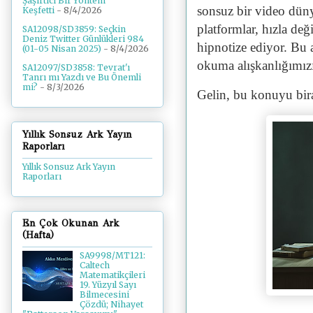
Şaşırtıcı Bir Yöntem
sonsuz bir video dün
Keşfetti
- 8/4/2026
platformlar, hızla değ
SA12098/SD3859: Seçkin
Deniz Twitter Günlükleri 984
hipnotize ediyor. Bu a
(01-05 Nisan 2025)
- 8/4/2026
okuma alışkanlığımızı
SA12097/SD3858: Tevrat'ı
Tanrı mı Yazdı ve Bu Önemli
mi?
- 8/3/2026
Gelin, bu konuyu bira
Yıllık Sonsuz Ark Yayın
Raporları
Yıllık Sonsuz Ark Yayın
Raporları
En Çok Okunan Ark
(Hafta)
SA9998/MT121:
Caltech
Matematikçileri
19. Yüzyıl Sayı
Bilmecesini
Çözdü; Nihayet