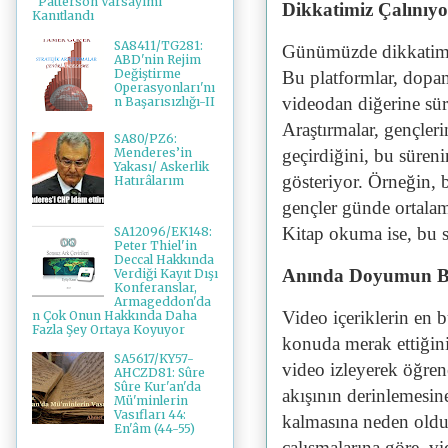
"Patterson Varsayımı"
Dikkatimiz Çalınıyo
Kanıtlandı
SA8411/TG281:
Günümüzde dikkatimiz,
ABD'nin Rejim
Değiştirme
Bu platformlar, dopam
Operasyonları'nı
videodan diğerine sürü
n Başarısızlığı-II
Araştırmalar, gençleri
SA80/PZ6:
Menderes’in
geçirdiğini, bu süre
Yakası/ Askerlik
gösteriyor. Örneğin, 
Hatırâlarım
gençler günde ortalama
Kitap okuma ise, bu s
SA12096/EK148:
Peter Thiel'in
Deccal Hakkında
Anında Doyumun Be
Verdiği Kayıt Dışı
Konferanslar,
Armageddon'da
Video içeriklerin en 
n Çok Onun Hakkında Daha
Fazla Şey Ortaya Koyuyor
konuda merak ettiğini
SA5617/KY57-
video izleyerek öğrene
AHCZD81: Sûre
Sûre Kur'an'da
akışının derinlemesin
Mü'minlerin
Vasıfları 44:
kalmasına neden oldu
En'âm (44-55)
çalışmalarına göre, v