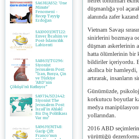
nefret tohumları ekm
SA638/AS52: 'One
Minute'
düşmanlığa yol açarak,
Fenomeni -
alanında zafer kazand
Recep Tayyip
Erdoğan
Vietnam Savaşı sıras
SA10003/MT122:
Enver İbrahim ve
sinirlerini bozmaya od
Post-İslamcılık
düşman askerlerinin ai
Labirenti
hatta ölümlerinin bi
SA8633/TG296:
bildiriler içeriyordu
Siyonist
akıllıca bir hamleydi
Jerusalem Post:
"İran, Rusya, Çin
artırarak, insanların si
ve Türkiye
'ABD’nin
Çöküşü'nü Kutluyor"
Günümüzde, psikolojik
SA9714/SD2442:
korkutucu boyutlar ka
Siyonist The
Jerusalem Post:
medya manipülasyonu,
İsrail'in Ahlakî
Bir Dış Politikası
yollarından.
Var mı?
SA9639/MT48:
2016 ABD seçimlerin
Garip Çift:
yürüttüğü dezenforma
Franco'nun