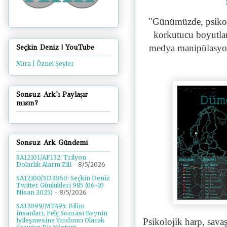
"
Günümüzde, psikolo
korkutucu boyutlar
medya manipülasyon
Seçkin Deniz | YouTube
Mıra | Öznel Şeyler
Sonsuz Ark'ı Paylaşır
mısın?
Sonsuz Ark Gündemi
SA12101/AF132: Trilyon
Dolarlık Alarm Zili
- 8/5/2026
SA12100/SD3860: Seçkin Deniz
Twitter Günlükleri 985 (06-10
Nisan 2025)
- 8/5/2026
SA12099/MT495: Bilim
insanları, Felç Sonrası Beynin
Psikolojik harp, sava
İyileşmesine Yardımcı Olacak