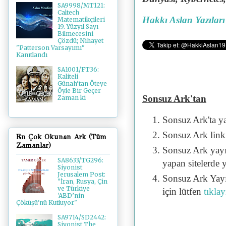
SA9998/MT121:
Caltech
Hakkı Aslan Yazıları
Matematikçileri
19. Yüzyıl Sayı
Bilmecesini
Çözdü; Nihayet
"Patterson Varsayımı"
Kanıtlandı
SA1001/FT36:
Kaliteli
Günah’tan Öteye
Öyle Bir Geçer
Sonsuz Ark'tan
Zaman ki
Sonsuz Ark'ta y
Sonsuz Ark linki 
En Çok Okunan Ark (Tüm
Zamanlar)
Sonsuz Ark yayı
SA8633/TG296:
yapan sitelerde 
Siyonist
Jerusalem Post:
Sonsuz Ark Yayı
"İran, Rusya, Çin
ve Türkiye
için lütfen
tıklay
'ABD’nin
Çöküşü'nü Kutluyor"
SA9714/SD2442:
Siyonist The