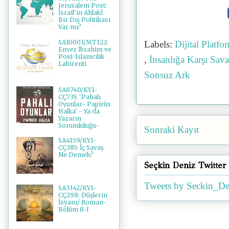
Jerusalem Post:
İsrail'in Ahlakî
Bir Dış Politikası
Var mı?
SA10003/MT122:
Labels:
Dijital Platfo
Enver İbrahim ve
Post-İslamcılık
,
İnsanlığa Karşı Sav
Labirenti
Sonsuz Ark
SA8740/KY1-
CÇ735: 'Pahalı
Oyunlar- Papirüs
Halka' - Ya da
Yazarın
Sorumluluğu-
Sonraki Kayıt
SA4159/KY1-
CÇ385: İç Savaş
Ne Demek?
Seçkin Deniz Twitter
Tweets by Seckin_De
SA3342/KY1-
CÇ298: Düşlerin
İsyanı/ Roman-
Bölüm 8-I