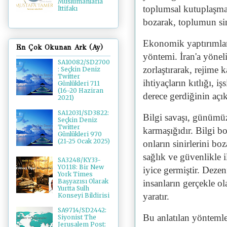
Müslümanlarla
toplumsal kutuplaşmay
İttifakı
bozarak, toplumun sinir
Ekonomik yaptırımlar 
En Çok Okunan Ark (Ay)
yöntemi. İran'a yönel
SA10082/SD2700
zorlaştırarak, rejime
: Seçkin Deniz
Twitter
ihtiyaçların kıtlığı, i
Günlükleri 711
(16-20 Haziran
derece gerdiğinin açık
2021)
SA12031/SD3822:
Bilgi savaşı, günümüz
Seçkin Deniz
Twitter
karmaşığıdır. Bilgi bo
Günlükleri 970
(21-25 Ocak 2025)
onların sinirlerini bo
sağlık ve güvenlikle il
SA3248/KY33-
YO118: Bir New
iyice germiştir. Dezen
York Times
Başyazısı Olarak
insanların gerçekle ol
Yurtta Sulh
yaratır.
Konseyi Bildirisi
SA9714/SD2442:
Bu anlatılan yöntemle
Siyonist The
Jerusalem Post: