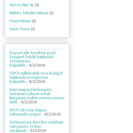
Merve Nur Ay
(1)
Nilüfer Dilrûba Yılmaz
(1)
Umut Elmas
(1)
Yaser Emre
(1)
Başsavcılık harekete geçti:
Ertuğrul Özkök hakkında
soruşturma
başlatıldı
- 8/2/2026
TİP'li milletvekili Sera Kadıgil
hakkında soruşturma
başlatıldı
- 8/2/2026
Bayrampaşa'da kavgayı
ayırmaya çalışan esnaf
kurşunun isabet etmesi sonucu
öldü
- 8/2/2026
KKTC'de sınır kapısı
yakınında yangın
- 8/2/2026
Yol kenarına devrilen otobüste
can pazarı: 15 kişi
yaralandı
- 8/2/2026