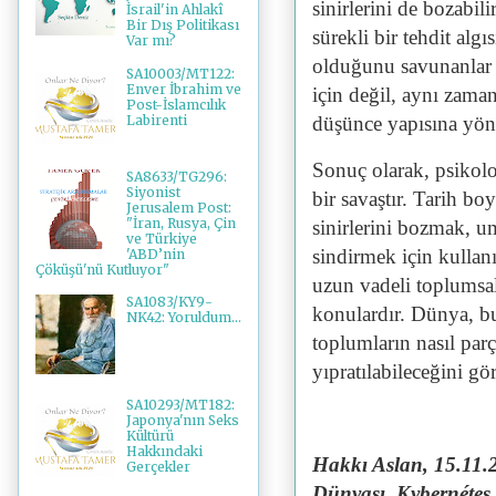
sinirlerini de bozabil
İsrail'in Ahlakî
Bir Dış Politikası
sürekli bir tehdit algı
Var mı?
olduğunu savunanlar v
SA10003/MT122:
Enver İbrahim ve
için değil, aynı zama
Post-İslamcılık
Labirenti
düşünce yapısına yöne
Sonuç olarak, psikolo
SA8633/TG296:
Siyonist
bir savaştır. Tarih b
Jerusalem Post:
"İran, Rusya, Çin
sinirlerini bozmak, 
ve Türkiye
sindirmek için kullanıl
'ABD’nin
Çöküşü'nü Kutluyor"
uzun vadeli toplumsal
SA1083/KY9-
konulardır. Dünya, bu 
NK42: Yoruldum...
toplumların nasıl parç
yıpratılabileceğini gö
SA10293/MT182:
Japonya'nın Seks
Kültürü
Hakkındaki
Hakkı Aslan, 15.11.
Gerçekler
Dünyası, Kybernétes