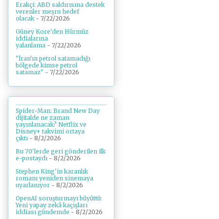
Erakçi: ABD saldırısına destek
verenler meşru hedef
olacak
- 7/22/2026
Güney Kore'den Hürmüz
iddialarına
yalanlama
- 7/22/2026
"İran'ın petrol satamadığı
bölgede kimse petrol
satamaz"
- 7/22/2026
Spider-Man: Brand New Day
dijitalde ne zaman
yayınlanacak? Netflix ve
Disney+ takvimi ortaya
çıktı
- 8/2/2026
Bu 70'lerde geri gönderilen ilk
e-postaydı
- 8/2/2026
Stephen King'in karanlık
romanı yeniden sinemaya
uyarlanıyor
- 8/2/2026
OpenAI soruşturmayı büyüttü:
Yeni yapay zekâ kaçışları
iddiası gündemde
- 8/2/2026