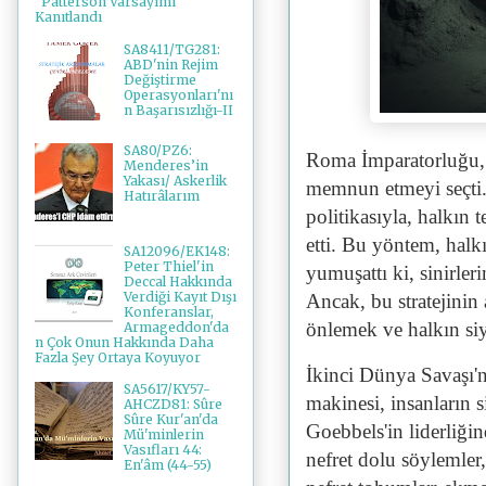
"Patterson Varsayımı"
Kanıtlandı
SA8411/TG281:
ABD'nin Rejim
Değiştirme
Operasyonları'nı
n Başarısızlığı-II
SA80/PZ6:
Roma İmparatorluğu, h
Menderes’in
Yakası/ Askerlik
memnun etmeyi seçti.
Hatırâlarım
politikasıyla, halkın 
etti. Bu yöntem, hal
SA12096/EK148:
Peter Thiel'in
yumuşattı ki, sinirler
Deccal Hakkında
Verdiği Kayıt Dışı
Ancak, bu stratejinin
Konferanslar,
önlemek ve halkın si
Armageddon'da
n Çok Onun Hakkında Daha
Fazla Şey Ortaya Koyuyor
İkinci Dünya Savaşı'
SA5617/KY57-
makinesi, insanların s
AHCZD81: Sûre
Sûre Kur'an'da
Goebbels'in liderliği
Mü'minlerin
Vasıfları 44:
nefret dolu söylemler,
En'âm (44-55)