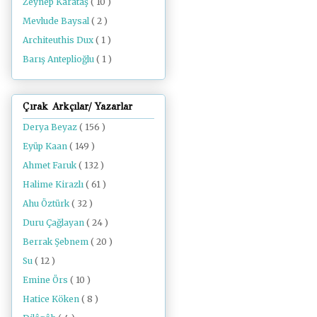
Zeynep Karataş
( 10 )
Mevlude Baysal
( 2 )
Architeuthis Dux
( 1 )
Barış Anteplioğlu
( 1 )
Çırak Arkçılar/ Yazarlar
Derya Beyaz
( 156 )
Eyüp Kaan
( 149 )
Ahmet Faruk
( 132 )
Halime Kirazlı
( 61 )
Ahu Öztürk
( 32 )
Duru Çağlayan
( 24 )
Berrak Şebnem
( 20 )
Su
( 12 )
Emine Örs
( 10 )
Hatice Köken
( 8 )