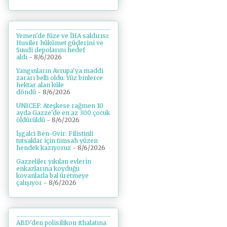
Yemen'de füze ve İHA saldırısı:
Husiler hükümet güçlerini ve
Suudi depolarını hedef
aldı
- 8/6/2026
Yangınların Avrupa'ya maddi
zararı belli oldu: Yüz binlerce
hektar alan küle
döndü
- 8/6/2026
UNICEF: Ateşkese rağmen 10
ayda Gazze'de en az 300 çocuk
öldürüldü
- 8/6/2026
İşgalci Ben-Gvir: Filistinli
tutsaklar için timsah yüzen
hendek kazıyoruz
- 8/6/2026
Gazzeliler yıkılan evlerin
enkazlarına koyduğu
kovanlarla bal üretmeye
çalışıyor
- 8/6/2026
ABD'den polisilikon ithalatına