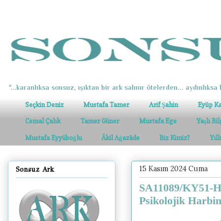
"...karanlıksa sonsuz, ışıktan bir ark salınır ötelerden... aydınlıksa k
Seçkin Deniz
Mustafa Tamer
Arif Şahin
Eyüp K
Cemal Çalık
Tamer Güner
Mustafa Ege
Yaşlı Bi
Mustafa Eyyüboğlu
Âkil Ağazâde
Biz Kimiz?
Yıl
15 Kasım 2024 Cuma
Sonsuz Ark
SA11089/KY51-HA
Psikolojik Harbin