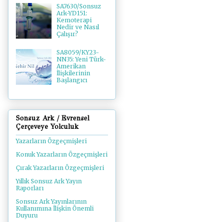
SA7630/Sonsuz
Ark-YD151:
Kemoterapi
Nedir ve Nasıl
Çalışır?
SA8059/KY23-
NN35: Yeni Türk-
Amerikan
İlişkilerinin
Başlangıcı
Sonsuz Ark / Evrensel
Çerçeveye Yolculuk
Yazarların Özgeçmişleri
Konuk Yazarların Özgeçmişleri
Çırak Yazarların Özgeçmişleri
Yıllık Sonsuz Ark Yayın
Raporları
Sonsuz Ark Yayınlarının
Kullanımına İlişkin Önemli
Duyuru