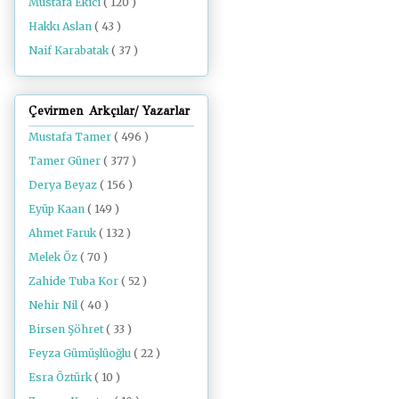
Mustafa Ekici
( 120 )
Hakkı Aslan
( 43 )
Naif Karabatak
( 37 )
Çevirmen Arkçılar/ Yazarlar
Mustafa Tamer
( 496 )
Tamer Güner
( 377 )
Derya Beyaz
( 156 )
Eyüp Kaan
( 149 )
Ahmet Faruk
( 132 )
Melek Öz
( 70 )
Zahide Tuba Kor
( 52 )
Nehir Nil
( 40 )
Birsen Şöhret
( 33 )
Feyza Gümüşlüoğlu
( 22 )
Esra Öztürk
( 10 )