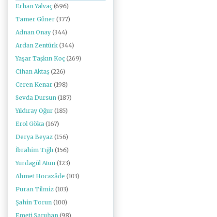
Erhan Yalvaç
(696)
Tamer Güner
(377)
Adnan Onay
(344)
Ardan Zentürk
(344)
Yaşar Taşkın Koç
(269)
Cihan Aktaş
(226)
Ceren Kenar
(198)
Sevda Dursun
(187)
Yıldıray Oğur
(185)
Erol Göka
(167)
Derya Beyaz
(156)
İbrahim Tığlı
(156)
Yurdagül Atun
(123)
Ahmet Hocazâde
(103)
Puran Tilmiz
(103)
Şahin Torun
(100)
Emeti Saruhan
(98)