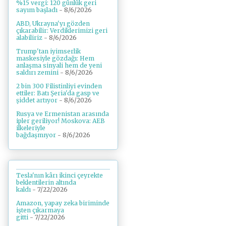
%15 vergi: 120 günlük geri
sayım başladı
- 8/6/2026
ABD, Ukrayna'yı gözden
çıkarabilir: Verdiklerimizi geri
alabiliriz
- 8/6/2026
Trump'tan iyimserlik
maskesiyle gözdağı: Hem
anlaşma sinyali hem de yeni
saldırı zemini
- 8/6/2026
2 bin 300 Filistinliyi evinden
ettiler: Batı Şeria'da gasp ve
şiddet artıyor
- 8/6/2026
Rusya ve Ermenistan arasında
ipler geriliyor! Moskova: AEB
ilkeleriyle
bağdaşmıyor
- 8/6/2026
Tesla'nın kârı ikinci çeyrekte
beklentilerin altında
kaldı
- 7/22/2026
Amazon, yapay zeka biriminde
işten çıkarmaya
gitti
- 7/22/2026