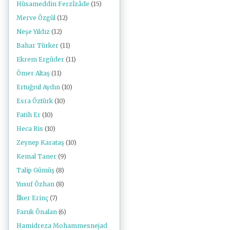
Hüsameddin Ferzîzâde
(15)
Merve Özgül
(12)
Neşe Yıldız
(12)
Bahar Türker
(11)
Ekrem Ergüder
(11)
Ömer Altaş
(11)
Ertuğrul Aydın
(10)
Esra Öztürk
(10)
Fatih Er
(10)
Heca Ris
(10)
Zeynep Karataş
(10)
Kemal Taner
(9)
Talip Gümüş
(8)
Yusuf Özhan
(8)
İlker Erinç
(7)
Faruk Önalan
(6)
Hamidreza Mohammesnejad