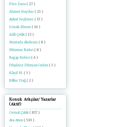
Piro Zaza
( 27 )
Ahmet Haydar
( 25 )
Aykut Seçkiner
( 17 )
Irmak Elmas
( 16 )
Adil Çelik
( 13 )
Mustafa Akdeniz
( 8 )
Mümtaz Bahri
( 8 )
Ragıp Kefeci
( 6 )
Düşünce Dünyası'ndan
( 5 )
Kâşif M.
( 5 )
Billur Dağ
( 2 )
Konuk Arkçılar/ Yazarlar
(Aktif)
Cemal Çalık
( 817 )
Ata Atun
( 530 )