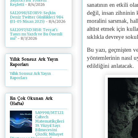
Şaşırtıcı Bir Yöntem
sanatının en etkili ol
Keşfetti
- 8/4/2026
değil, insan zihninin 
SA12098/SD3859: Seçkin
Deniz Twitter Günlükleri 984
moralini sarsmak, hal
(01-05 Nisan 2025)
- 8/4/2026
altüst etmek için kul
SA12097/SD3858: Tevrat'ı
Tanrı mı Yazdı ve Bu Önemli
sıklıkla devreye soku
mi?
- 8/3/2026
Bu yazı, geçmişten v
yöntemlerinin nasıl u
Yıllık Sonsuz Ark Yayın
Raporları
edildiğini anlatacak.
Yıllık Sonsuz Ark Yayın
Raporları
En Çok Okunan Ark
(Hafta)
SA9998/MT121:
Caltech
Matematikçileri
19. Yüzyıl Sayı
Bilmecesini
Çözdü; Nihayet