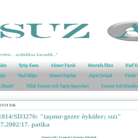
erden... aydınlıksa karanlık..."
ahin
Eyüp Kaan
Ahmet Faruk
Mustafa Ekici
Naif K
Ege
Yaşlı Bilge
Ahmet Haydar
Alper Selçuk
Faruk 
z Kimiz?
Yıllık Sonsuz Ark Yayın Raporları
Sonsuz Ark Manife
2024 Salı
014/SD3276: "taşınır-gezer öyküler; sızı"
07.2002/17. patika
Sonsuz Ark/ Evrensel Çerçeveye Yolculuk