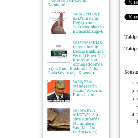
"Patterson Varsayımı"
Kanıtlandı
SA8411/TG281:
ABD'nin Rejim
Değiştirme
Operasyonları'nı
n Başarısızlığı-II
Takip 
SA12096/EK148:
Peter Thiel'in
Takip 
Deccal Hakkında
Verdiği Kayıt Dışı
Konferanslar,
Armageddon'da
n Çok Onun Hakkında Daha
Sonsu
Fazla Şey Ortaya Koyuyor
SA80/PZ6:
Menderes’in
Yakası/ Askerlik
Hatırâlarım
SA5617/KY57-
AHCZD81: Sûre
Sûre Kur'an'da
Mü'minlerin
Vasıfları 44:
En'âm (44-55)