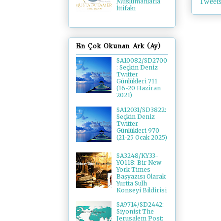
Tweets
Müslümanlarla
İttifakı
En Çok Okunan Ark (Ay)
SA10082/SD2700
: Seçkin Deniz
Twitter
Günlükleri 711
(16-20 Haziran
2021)
SA12031/SD3822:
Seçkin Deniz
Twitter
Günlükleri 970
(21-25 Ocak 2025)
SA3248/KY33-
YO118: Bir New
York Times
Başyazısı Olarak
Yurtta Sulh
Konseyi Bildirisi
SA9714/SD2442:
Siyonist The
Jerusalem Post: