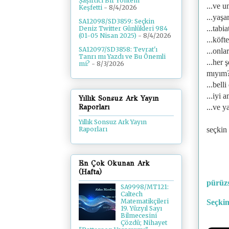
Şaşırtıcı Bir Yöntem
...ve 
Keşfetti
- 8/4/2026
...yaşar
SA12098/SD3859: Seçkin
...tabi
Deniz Twitter Günlükleri 984
(01-05 Nisan 2025)
- 8/4/2026
...köft
SA12097/SD3858: Tevrat'ı
...onla
Tanrı mı Yazdı ve Bu Önemli
...her
mi?
- 8/3/2026
mıyım?
...belli
...iyi 
Yıllık Sonsuz Ark Yayın
Raporları
...ve 
Yıllık Sonsuz Ark Yayın
Raporları
seçkin
En Çok Okunan Ark
(Hafta)
pürüzs
SA9998/MT121:
Caltech
Matematikçileri
Seçkin
19. Yüzyıl Sayı
Bilmecesini
Çözdü; Nihayet