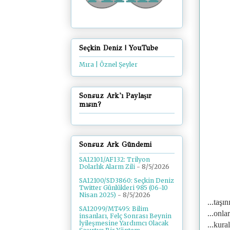
Seçkin Deniz | YouTube
Mıra | Öznel Şeyler
Sonsuz Ark'ı Paylaşır
mısın?
Sonsuz Ark Gündemi
SA12101/AF132: Trilyon
Dolarlık Alarm Zili
- 8/5/2026
SA12100/SD3860: Seçkin Deniz
Twitter Günlükleri 985 (06-10
Nisan 2025)
- 8/5/2026
...taşı
SA12099/MT495: Bilim
...onl
insanları, Felç Sonrası Beynin
İyileşmesine Yardımcı Olacak
...kural