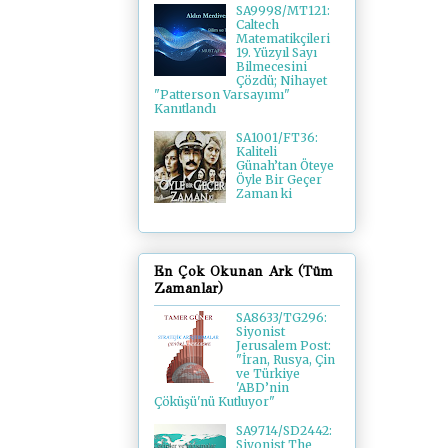
SA9998/MT121:
Caltech
Matematikçileri
19. Yüzyıl Sayı
Bilmecesini
Çözdü; Nihayet
"Patterson Varsayımı"
Kanıtlandı
SA1001/FT36:
Kaliteli
Günah’tan Öteye
Öyle Bir Geçer
Zaman ki
En Çok Okunan Ark (Tüm
Zamanlar)
SA8633/TG296:
Siyonist
Jerusalem Post:
"İran, Rusya, Çin
ve Türkiye
'ABD’nin
Çöküşü'nü Kutluyor"
SA9714/SD2442:
Siyonist The