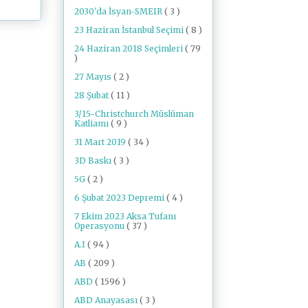
2030'da İsyan-SMEIR
( 3 )
23 Haziran İstanbul Seçimi
( 8 )
24 Haziran 2018 Seçimleri
( 79
)
27 Mayıs
( 2 )
28 Şubat
( 11 )
3/15-Christchurch Müslüman
Katliamı
( 9 )
31 Mart 2019
( 34 )
3D Baskı
( 3 )
5G
( 2 )
6 Şubat 2023 Depremi
( 4 )
7 Ekim 2023 Aksa Tufanı
Operasyonu
( 37 )
A.I
( 94 )
AB
( 209 )
ABD
( 1596 )
ABD Anayasası
( 3 )