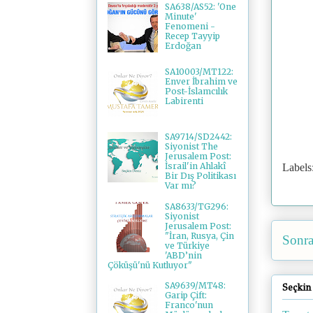
SA638/AS52: 'One
Minute'
Fenomeni -
Recep Tayyip
Erdoğan
SA10003/MT122:
Enver İbrahim ve
Post-İslamcılık
Labirenti
SA9714/SD2442:
Siyonist The
Jerusalem Post:
İsrail'in Ahlakî
Labels
Bir Dış Politikası
Var mı?
SA8633/TG296:
Siyonist
Jerusalem Post:
"İran, Rusya, Çin
Sonra
ve Türkiye
'ABD’nin
Çöküşü'nü Kutluyor"
SA9639/MT48:
Seçkin
Garip Çift:
Franco'nun