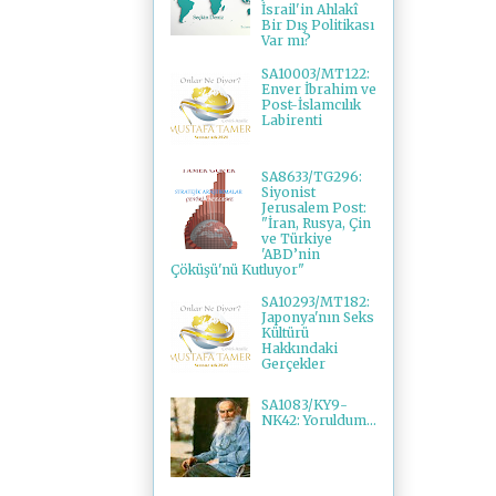
İsrail'in Ahlakî
Bir Dış Politikası
Var mı?
SA10003/MT122:
Enver İbrahim ve
Post-İslamcılık
Labirenti
SA8633/TG296:
Siyonist
Jerusalem Post:
"İran, Rusya, Çin
ve Türkiye
'ABD’nin
Çöküşü'nü Kutluyor"
SA10293/MT182:
Japonya'nın Seks
Kültürü
Hakkındaki
Gerçekler
SA1083/KY9-
NK42: Yoruldum...