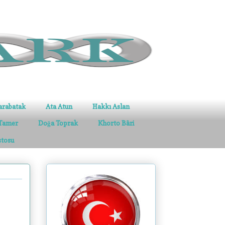
arabatak
Ata Atun
Hakkı Aslan
Tamer
Doğa Toprak
Khorto Bâri
stosu