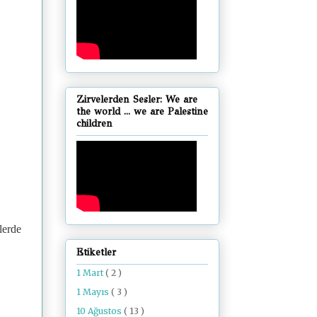
Zirvelerden Sesler: We are
the world ... we are Palestine
children
lerde
Etiketler
1 Mart
( 2 )
1 Mayıs
( 3 )
10 Ağustos
( 13 )