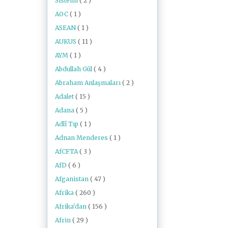
Sistemi
( 2 )
AOC
( 1 )
ASEAN
( 1 )
AUKUS
( 11 )
AYM
( 1 )
Abdullah Gül
( 4 )
Abraham Anlaşmaları
( 2 )
Adalet
( 15 )
Adana
( 5 )
Adlî Tıp
( 1 )
Adnan Menderes
( 1 )
AfCFTA
( 3 )
AfD
( 6 )
Afganistan
( 47 )
Afrika
( 260 )
Afrika'dan
( 156 )
Afrin
( 29 )