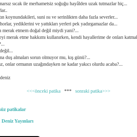
umarsız sıcak ile merhametsiz soğuğu hayâlden uzak tutmazlar hiç...
lar..
atın koynundakileri, suni ısı ve serinlikten daha fazla severler...
ehorlar, yediklerini ve yattıkları yerleri pek yadırgamazlar da...
rı merak etmem doğal değil miydi yani?...
 şeyi merak etme hakkımı kullanırken, kendi hayallerime de onları katma
...
 değil...
ama duş almaları sorun olmuyor mu, kış günü?...
yaz, onlar ormanın uzağındayken ne kadar yakıcı olurdu acaba?...
 deniz
<<<önceki patika
***
sonraki patika>>>
üz patikalar
 Deniz Yayınları