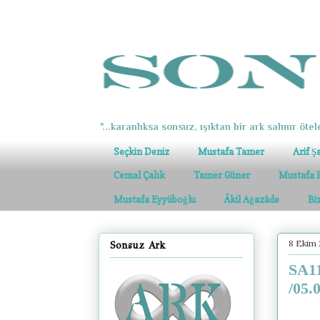
"...karanlıksa sonsuz, ışıktan bir ark salınır ötel
Seçkin Deniz
Mustafa Tamer
Arif Ş
Cemal Çalık
Tamer Güner
Mustafa 
Mustafa Eyyüboğlu
Âkil Ağazâde
Bi
8 Ekim 
Sonsuz Ark
SA11
/05.