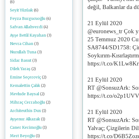
(6)
değil, Balkanlar da d
Seyit Yüzüak
(6)
Feyza Burgucuoğlu
(4)
21 Eylül 2020
Safvan Allahverdi
(4)
@euronews_tr Çok ya
Ayşe Betül Kayahan
(3)
25 Temmuz 2020 Cum
Nevra Cihan
(3)
SA8744/SD1758: Çin'i
Nurullah Tuna
(3)
Soykırım-Kısırlaştırm
Sidar Basut
(3)
https://t.co/K1Lw8
Dilek Yaraş
(2)
Emine Seçeroviç
(2)
21 Eylül 2020
Kemalettin Çalık
(2)
RT @SonsuzArk: Son
Mevlude Baysal
(2)
https://t.co/o2p1UVV
Mihraç Cerrahoğlu
(2)
Architeuthis Dux
(1)
21 Eylül 2020
RT @SonsuzArk: So
Ayşenur Alkazak
(1)
Yalvaç; Çizgilerin Dil
Caner Kerimoğlu
(1)
https://t.co/D6B5Zo
Mert Beyoğlu
(1)