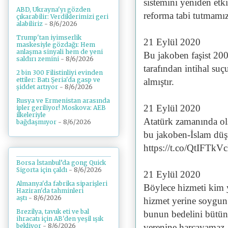
sistemini yeniden etk
ABD, Ukrayna'yı gözden
reforma tabi tutmamı
çıkarabilir: Verdiklerimizi geri
alabiliriz
- 8/6/2026
Trump'tan iyimserlik
21 Eylül 2020
maskesiyle gözdağı: Hem
anlaşma sinyali hem de yeni
Bu jakoben faşist 200
saldırı zemini
- 8/6/2026
tarafından intihal suç
2 bin 300 Filistinliyi evinden
ettiler: Batı Şeria'da gasp ve
almıştır.
şiddet artıyor
- 8/6/2026
Rusya ve Ermenistan arasında
21 Eylül 2020
ipler geriliyor! Moskova: AEB
ilkeleriyle
Atatürk zamanında olsa
bağdaşmıyor
- 8/6/2026
bu jakoben-İslam dü
https://t.co/QtIFTkV
Borsa İstanbul’da gong Quick
Sigorta için çaldı
- 8/6/2026
21 Eylül 2020
Almanya'da fabrika siparişleri
Böylece hizmeti kim 
Haziran'da tahminleri
aştı
- 8/6/2026
hizmet yerine soygun
Brezilya, tavuk eti ve bal
bunun bedelini bütün
ihracatı için AB'den yeşil ışık
bekliyor
- 8/6/2026
verenine harcayamaz,