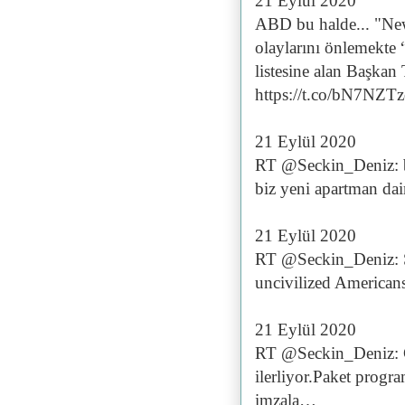
21 Eylül 2020
ABD bu halde... "New 
olaylarını önlemekte “
listesine alan Başkan
https://t.co/bN7NZT
21 Eylül 2020
RT @Seckin_Deniz: biz
biz yeni apartman dair
21 Eylül 2020
RT @Seckin_Deniz: Su
uncivilized Americans
21 Eylül 2020
RT @Seckin_Deniz: Çi
ilerliyor.Paket progra
imzala…