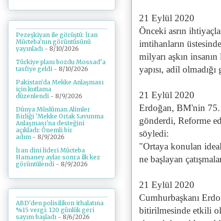
21 Eylül 2020
Önceki asrın ihtiyaçl
Pezeşkiyan ile görüştü: İran
Mücteba'nın görüntüsünü
imtihanların üstesind
yayınladı
- 8/10/2026
milyarı aşkın insanın
Türkiye planı bozdu Mossad’a
yapısı, adil olmadığı 
tasfiye geldi
- 8/10/2026
Pakistan'da Mekke Anlaşması
için kutlama
21 Eylül 2020
düzenlendi
- 8/9/2026
Erdoğan, BM'nin 75. 
Dünya Müslüman Alimler
Birliği 'Mekke Ortak Savunma
gönderdi, Reforme edi
Anlaşması'na desteğini
açıkladı: Önemli bir
söyledi:
adım
- 8/9/2026
"Ortaya konulan idea
İran dini lideri Mücteba
Hamaney aylar sonra ilk kez
ne başlayan çatışmalar
görüntülendi
- 8/9/2026
21 Eylül 2020
Cumhurbaşkanı Erdoğ
ABD'den polisilikon ithalatına
bitirilmesinde etkili 
%15 vergi: 120 günlük geri
sayım başladı
- 8/6/2026