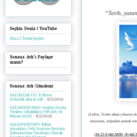
“Tarih, yazan
Seçkin Deniz | YouTube
Mıra | Öznel Şeyler
Sonsuz Ark'ı Paylaşır
mısın?
Sonsuz Ark Gündemi
SA12101/AF132: Trilyon
Dolarlık Alarm Zili
- 8/5/2026
SA12100/SD3860: Seçkin Deniz
Twitter Günlükleri 985 (06-10
(Lütfen, Twitter alttan yukarıya d
Nisan 2025)
- 8/5/2026
okuyunuz, orijinalini aramak ist
SA12099/MT495: Bilim
insanları, Felç Sonrası Beynin
İyileşmesine Yardımcı Olacak
(16-25 Eylül 2020
)
(Eylül 2