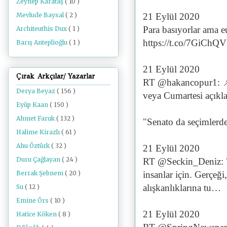
Zeynep Karataş
( 10 )
Mevlude Baysal
( 2 )
21 Eylül 2020
Para basıyorlar ama 
Architeuthis Dux
( 1 )
https://t.co/7GiChQ
Barış Anteplioğlu
( 1 )
21 Eylül 2020
Çırak Arkçılar/ Yazarlar
RT @hakancopur1: 
Derya Beyaz
( 156 )
veya Cumartesi açıkla
Eyüp Kaan
( 150 )
Ahmet Faruk
( 132 )
"Senato da seçimler
Halime Kirazlı
( 61 )
Ahu Öztürk
( 32 )
21 Eylül 2020
Duru Çağlayan
( 24 )
RT @Seckin_Deniz: "
insanlar için. Gerçeğ
Berrak Şebnem
( 20 )
alışkanlıklarına tu…
Su
( 12 )
Emine Örs
( 10 )
21 Eylül 2020
Hatice Köken
( 8 )