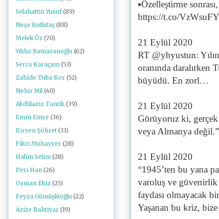
▪️Özelleştirme sonrası
Selahattin Yusuf
(89)
https://t.co/VzWsuF
Neşe Kutlutaş
(88)
Melek Öz
(70)
21 Eylül 2020
Yıldız Ramazanoğlu
(62)
RT @yhyustun: Yılın 
Serra Karaçam
(53)
oranında daralırken 
Zahide Tuba Kor
(52)
büyüdü. En zorl…
Nehir Nil
(40)
Abdülaziz Tantik
(39)
21 Eylül 2020
Görüyoruz ki, gerçe
Emin Emre
(36)
veya Almanya değil.”
Birsen Şöhret
(33)
Fikri Muhayyer
(28)
21 Eylül 2020
Halim Selim
(28)
“1945’ten bu yana pa
Peri Han
(26)
varoluş ve güvenirlik
Osman Ekiz
(25)
faydası olmayacak bi
Feyza Gümüşlüoğlu
(22)
Yaşanan bu kriz, bize
Azize Bahtiyar
(19)