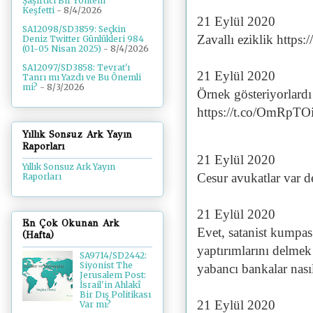
Şaşırtıcı Bir Yöntem
Keşfetti
- 8/4/2026
21 Eylül 2020
SA12098/SD3859: Seçkin
Zavallı eziklik htt
Deniz Twitter Günlükleri 984
(01-05 Nisan 2025)
- 8/4/2026
SA12097/SD3858: Tevrat'ı
21 Eylül 2020
Tanrı mı Yazdı ve Bu Önemli
mi?
- 8/3/2026
Örnek gösteriyorlardı
https://t.co/OmRpT
Yıllık Sonsuz Ark Yayın
Raporları
21 Eylül 2020
Yıllık Sonsuz Ark Yayın
Cesur avukatlar var 
Raporları
21 Eylül 2020
En Çok Okunan Ark
Evet, satanist kumpas 
(Hafta)
yaptırımlarını delme
SA9714/SD2442:
Siyonist The
yabancı bankalar nası
Jerusalem Post:
İsrail'in Ahlakî
Bir Dış Politikası
21 Eylül 2020
Var mı?