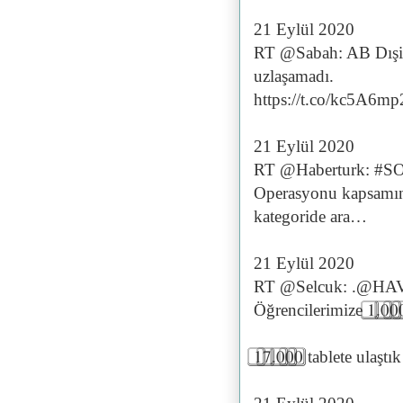
21 Eylül 2020
RT @Sabah: AB Dışişl
uzlaşamadı.
https://t.co/kc5A6m
21 Eylül 2020
RT @Haberturk: #SON
Operasyonu kapsamınd
kategoride ara…
21 Eylül 2020
RT @Selcuk: .@HAVE
Öğrencilerimize 1️⃣.0️⃣0️
1️⃣7️⃣.0️⃣0️⃣0️⃣ tablete ulaş