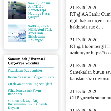
SA7630/Sonsuz
Ark-YD151:
21 Eylül 2020
Kemoterapi
RT @AACanli: Cumhur
Nedir ve Nasıl
Çalışır?
ilgili hakaret içeren 
hakkında suç d…
SA8059/KY23-
NN35: Yeni Türk-
Amerikan
İlişkilerinin
21 Eylül 2020
Başlangıcı
RT @BloombergHT: Kür
azaltmıyor https://t
Sonsuz Ark / Evrensel
Çerçeveye Yolculuk
21 Eylül 2020
Yazarların Özgeçmişleri
Sahtekarlar, bütün sav
Konuk Yazarların Özgeçmişleri
barıştan söz ediyors
Çırak Yazarların Özgeçmişleri
21 Eylül 2020
Yıllık Sonsuz Ark Yayın
Raporları
CHP gururla sunar h
Sonsuz Ark Yayınlarının
Kullanımına İlişkin Önemli
Duyuru
21 Eylül 2020