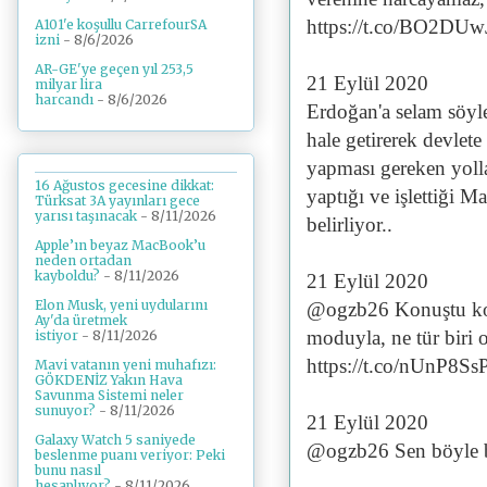
https://t.co/BO2DUw
A101'e koşullu CarrefourSA
izni
- 8/6/2026
AR-GE'ye geçen yıl 253,5
21 Eylül 2020
milyar lira
harcandı
- 8/6/2026
Erdoğan'a selam söyley
hale getirerek devlet
yapması gereken yoll
16 Ağustos gecesine dikkat:
yaptığı ve işlettiği
Türksat 3A yayınları gece
yarısı taşınacak
- 8/11/2026
belirliyor..
Apple’ın beyaz MacBook’u
neden ortadan
kayboldu?
- 8/11/2026
21 Eylül 2020
Elon Musk, yeni uydularını
@ogzb26 Konuştu kon
Ay'da üretmek
moduyla, ne tür biri o
istiyor
- 8/11/2026
https://t.co/nUnP8S
Mavi vatanın yeni muhafızı:
GÖKDENİZ Yakın Hava
Savunma Sistemi neler
sunuyor?
- 8/11/2026
21 Eylül 2020
Galaxy Watch 5 saniyede
@ogzb26 Sen böyle b
beslenme puanı veriyor: Peki
bunu nasıl
hesaplıyor?
- 8/11/2026