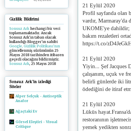
21 Eylül 2020
Profil sayfanda olan b
Gizlilik Bildirimi
vardır, Marmaray'da d
UKOME'ye dahildir; iş
Sonsuz Ark
herhangi bir veri
toplamamaktadır. Ancak
bakım rezaletleri orta
Sonsuz Ark'ın taban olarak
kullandığı Blogger'ın sahibi
https://t.co/zD4JeGk
Google, Gizlilik Politikası'nın
güncellenmiş sürümünün 25
Mayıs 2018 tarihinden itibaren
21 Eylül 2020
geçerli olacağını bildirmiştir.
Sonsuz Ark
, 25 Mayıs 2018
Yiyin... Şef Jacques 
çalışanım, uçuk ve fre
belirli günlerde iki l
Sonsuz Ark'in izlediği
Siteler
ödediğini de itiraf 
Alper Selçuk - Antiseptik
Anafor
21 Eylül 2020
Lüküs hayat.Fransa'da
Ağaçtaki Ev
restoranının işletmec
Görsel Eleştiri - Visual
yemek yedikten sonra 
Critique