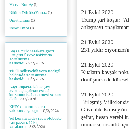
Merve Nur Ay
(1)
21 Eylül 2020
Nilüfer Dilrûba Yılmaz
(1)
Trump şart koştu: "A
Umut Elmas
(1)
anlaşmayı onaylama
Yaser Emre
(1)
21 Eylül 2020
231 yıldır Siyonizm'i
Başsavcılık harekete geçti:
Ertuğrul Özkök hakkında
soruşturma
başlatıldı
- 8/2/2026
21 Eylül 2020
TİP'li milletvekili Sera Kadıgil
Kıtaların kavşak nokta
hakkında soruşturma
dönüşmesi de küresel b
başlatıldı
- 8/2/2026
Bayrampaşa'da kavgayı
ayırmaya çalışan esnaf
21 Eylül 2020
kurşunun isabet etmesi sonucu
öldü
- 8/2/2026
Birleşmiş Milletler si
KKTC'de sınır kapısı
Güvenlik Konseyi'ni 
yakınında yangın
- 8/2/2026
şeffaf, hesap verebilir
Yol kenarına devrilen otobüste
can pazarı: 15 kişi
mimarisi, insanlık içi
yaralandı
- 8/2/2026