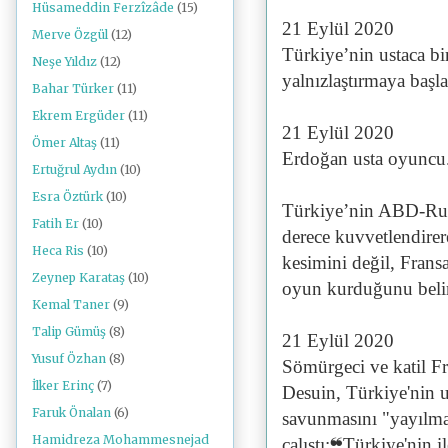
Hüsameddin Ferzîzâde
(15)
21 Eylül 2020
Merve Özgül
(12)
Türkiye’nin ustaca bi
Neşe Yıldız
(12)
yalnızlaştırmaya başlad
Bahar Türker
(11)
Ekrem Ergüder
(11)
21 Eylül 2020
Ömer Altaş
(11)
Erdoğan usta oyuncu...
Ertuğrul Aydın
(10)
Esra Öztürk
(10)
Türkiye’nin ABD-Rus
Fatih Er
(10)
derece kuvvetlendire
Heca Ris
(10)
kesimini değil, Fransa
Zeynep Karataş
(10)
oyun kurduğunu belir
Kemal Taner
(9)
Talip Gümüş
(8)
21 Eylül 2020
Yusuf Özhan
(8)
Sömürgeci ve katil Fra
İlker Erinç
(7)
Desuin, Türkiye'nin u
Faruk Önalan
(6)
savunmasını "yayılmac
Hamidreza Mohammesnejad
çalıştı:❝Türkiye'nin 