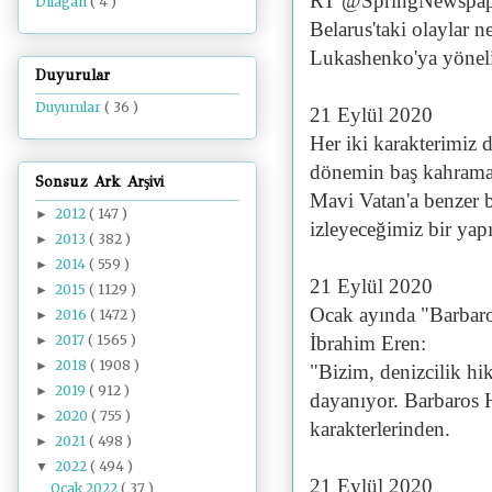
RT @SpringNewspaper
Dilâgâh
( 4 )
Belarus'taki olaylar 
Lukashenko'ya yöne
Duyurular
Duyurular
( 36 )
21 Eylül 2020
Her iki karakterimiz 
dönemin baş kahraman
Sonsuz Ark Arşivi
Mavi Vatan'a benzer 
2012
( 147 )
►
izleyeceğimiz bir yap
2013
( 382 )
►
2014
( 559 )
►
21 Eylül 2020
2015
( 1129 )
►
Ocak ayında "Barbaros
2016
( 1472 )
►
2017
( 1565 )
İbrahim Eren:
►
2018
( 1908 )
►
"Bizim, denizcilik hi
2019
( 912 )
►
dayanıyor. Barbaros 
2020
( 755 )
►
karakterlerinden.
2021
( 498 )
►
2022
( 494 )
▼
21 Eylül 2020
Ocak 2022
( 37 )