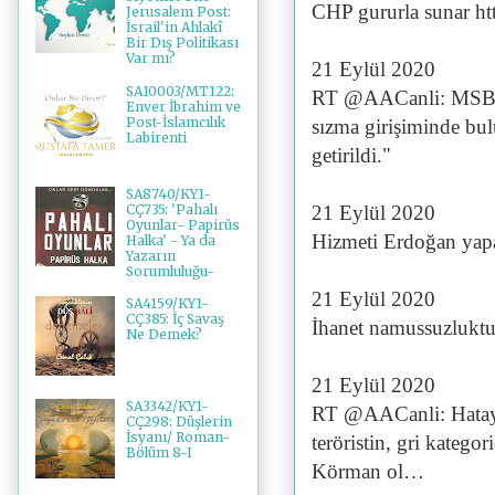
CHP gururla sunar h
Jerusalem Post:
İsrail'in Ahlakî
Bir Dış Politikası
Var mı?
21 Eylül 2020
SA10003/MT122:
RT @AACanli: MSB: "F
Enver İbrahim ve
Post-İslamcılık
sızma girişiminde bul
Labirenti
getirildi."
SA8740/KY1-
CÇ735: 'Pahalı
21 Eylül 2020
Oyunlar- Papirüs
Hizmeti Erdoğan yapa
Halka' - Ya da
Yazarın
Sorumluluğu-
21 Eylül 2020
SA4159/KY1-
CÇ385: İç Savaş
İhanet namussuzluktu
Ne Demek?
21 Eylül 2020
SA3342/KY1-
RT @AACanli: Hatay'da
CÇ298: Düşlerin
İsyanı/ Roman-
teröristin, gri kateg
Bölüm 8-I
Körman ol…