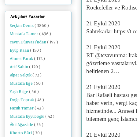
Rockefeller ve Rothsc
Arkçılar/ Yazarlar
21 Eylül 2020
Seçkin Deniz
( 3860 )
Sahtekarlar https://
Mustafa Tamer
( 496 )
Yayın Dünyası'ndan
( 197 )
21 Eylül 2020
Eyüp Kaan
( 150 )
RT @tcsavunma: Irak 
Ahmet Faruk
( 132 )
gözetleme vasıtalarıyl
Arif Şahin
( 120 )
belirlenen 2…
Alper Selçuk
( 72 )
Mustafa Ege
( 50 )
21 Eylül 2020
Yaşlı Bilge
( 46 )
Bar Rafaeli hastası ge
Doğa Toprak
( 45 )
haber verin, vergi kaç
Faruk Tamer
( 42 )
hizmetinde... Annesi h
Mustafa Eyyüboğlu
( 42 )
bilemem genç İslamcı
Âkil Ağazâde
( 34 )
Khorto Bâri
( 30 )
21 Eylül 2020