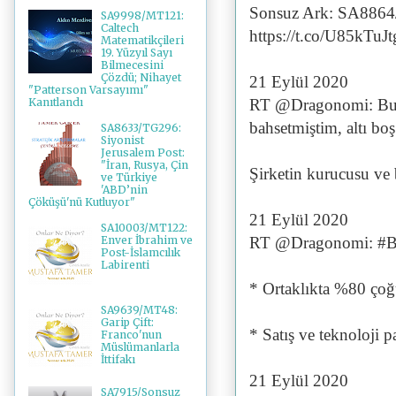
Sonsuz Ark: SA8864
SA9998/MT121:
Caltech
https://t.co/U85kTuJt
Matematikçileri
19. Yüzyıl Sayı
Bilmecesini
Çözdü; Nihayet
21 Eylül 2020
"Patterson Varsayımı"
Kanıtlandı
RT @Dragonomi: Bu a
bahsetmiştim, altı bo
SA8633/TG296:
Siyonist
Jerusalem Post:
"İran, Rusya, Çin
Şirketin kurucusu ve
ve Türkiye
'ABD’nin
Çöküşü'nü Kutluyor"
21 Eylül 2020
SA10003/MT122:
RT @Dragonomi: #By
Enver İbrahim ve
Post-İslamcılık
Labirenti
* Ortaklıkta %80 çoğu
SA9639/MT48:
Garip Çift:
* Satış ve teknoloji
Franco'nun
Müslümanlarla
İttifakı
21 Eylül 2020
SA7915/Sonsuz