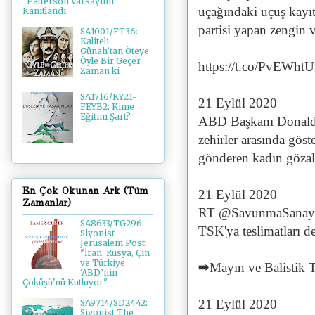
"Patterson Varsayımı"
uçağındaki uçuş kayıt
Kanıtlandı
partisi yapan zengin 
SA1001/FT36:
Kaliteli
Günah’tan Öteye
Öyle Bir Geçer
https://t.co/PvEWht
Zaman ki
SA1716/KY21-
21 Eylül 2020
FEYB2: Kime
Eğitim Şart?
ABD Başkanı Donald 
zehirler arasında gös
gönderen kadın gözal
En Çok Okunan Ark (Tüm
21 Eylül 2020
Zamanlar)
RT @SavunmaSanayii:
SA8633/TG296:
TSK'ya teslimatları d
Siyonist
Jerusalem Post:
"İran, Rusya, Çin
ve Türkiye
➡️Mayın ve Balistik 
'ABD’nin
Çöküşü'nü Kutluyor"
21 Eylül 2020
SA9714/SD2442:
Siyonist The