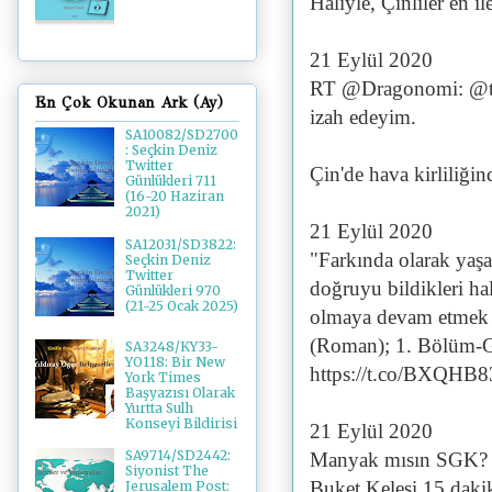
Haliyle, Çinliler en i
21 Eylül 2020
RT @Dragonomi: @ta
En Çok Okunan Ark (Ay)
izah edeyim.
SA10082/SD2700
: Seçkin Deniz
Twitter
Çin'de hava kirliliği
Günlükleri 711
(16-20 Haziran
2021)
21 Eylül 2020
SA12031/SD3822:
"Farkında olarak yaş
Seçkin Deniz
Twitter
doğruyu bildikleri ha
Günlükleri 970
(21-25 Ocak 2025)
olmaya devam etmek te
(Roman); 1. Bölüm-G
SA3248/KY33-
YO118: Bir New
https://t.co/BXQHB
York Times
Başyazısı Olarak
Yurtta Sulh
Konseyi Bildirisi
21 Eylül 2020
SA9714/SD2442:
Manyak mısın SGK? S
Siyonist The
Buket Keleşi 15 dakik
Jerusalem Post: