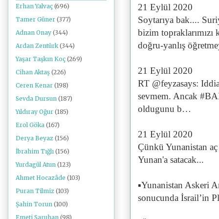
21 Eylül 2020
Erhan Yalvaç
(696)
Soytarıya bak.... Suri
Tamer Güner
(377)
bizim topraklarımızı 
Adnan Onay
(344)
doğru-yanlış öğretme
Ardan Zentürk
(344)
Yaşar Taşkın Koç
(269)
21 Eylül 2020
Cihan Aktaş
(226)
RT @feyzasays: Iddia
Ceren Kenar
(198)
sevmem. Ancak #BAE’n
Sevda Dursun
(187)
oldugunu b…
Yıldıray Oğur
(185)
Erol Göka
(167)
21 Eylül 2020
Derya Beyaz
(156)
Çünkü Yunanistan aç s
İbrahim Tığlı
(156)
Yunan'a satacak...
Yurdagül Atun
(123)
Ahmet Hocazâde
(103)
▪️Yunanistan Askeri A
Puran Tilmiz
(103)
sonucunda İsrail’in Pla
Şahin Torun
(100)
Emeti Saruhan
(98)