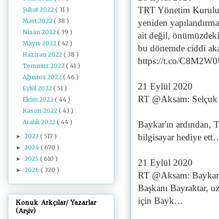
TRT Yönetim Kurulu 
Şubat 2022
( 31 )
Mart 2022
( 38 )
yeniden yapılandırma
Nisan 2022
( 39 )
ait değil, önümüzdeki 
Mayıs 2022
( 42 )
bu dönemde ciddi aka
Haziran 2022
( 38 )
https://t.co/C8M2W0
Temmuz 2022
( 41 )
Ağustos 2022
( 46 )
21 Eylül 2020
Eylül 2022
( 51 )
RT @Aksam: Selçuk Ba
Ekim 2022
( 44 )
Kasım 2022
( 43 )
Aralık 2022
( 44 )
Baykar'ın ardından, 
bilgisayar hediye ett
2023
( 517 )
►
2024
( 670 )
►
2025
( 610 )
►
21 Eylül 2020
2026
( 320 )
►
RT @Aksam: Baykar T
Başkanı Bayraktar, uz
için Bayk…
Konuk Arkçılar/ Yazarlar
(Arşiv)