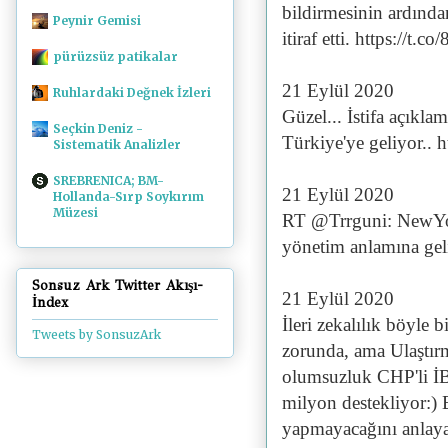
bildirmesinin ardında
Peynir Gemisi
itiraf etti. https://t
pürüzsüz patikalar
21 Eylül 2020
Ruhlardaki Değnek İzleri
Güzel... İstifa açıkl
Seçkin Deniz -
Türkiye'ye geliyor.. 
Sistematik Analizler
SREBRENICA; BM-
21 Eylül 2020
Hollanda-Sırp Soykırım
Müzesi
RT @Trrguni: NewYork 
yönetim anlamına gel
Sonsuz Ark Twitter Akışı-
21 Eylül 2020
İndex
İleri zekalılık böyle
Tweets by SonsuzArk
zorunda, ama Ulaştırma
olumsuzluk CHP'li İB
milyon destekliyor:)
yapmayacağını anlaya