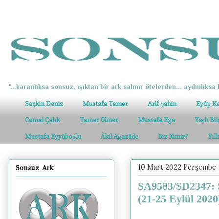
"...karanlıksa sonsuz, ışıktan bir ark salınır ötelerden... aydınlıksa k
Seçkin Deniz
Mustafa Tamer
Arif Şahin
Eyüp K
Cemal Çalık
Tamer Güner
Mustafa Ege
Yaşlı Bi
Mustafa Eyyüboğlu
Âkil Ağazâde
Biz Kimiz?
Yıl
10 Mart 2022 Perşembe
Sonsuz Ark
SA9583/SD2347: S
(21-25 Eylül 2020