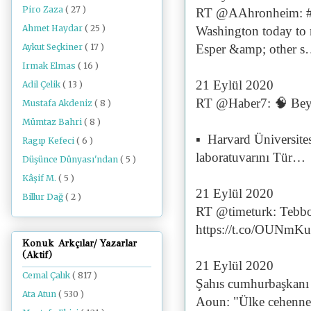
Piro Zaza
( 27 )
RT @AAhronheim: #Isr
Ahmet Haydar
( 25 )
Washington today to 
Aykut Seçkiner
( 17 )
Esper &amp; other 
Irmak Elmas
( 16 )
21 Eylül 2020
Adil Çelik
( 13 )
RT @Haber7: 🧠 Beyin 
Mustafa Akdeniz
( 8 )
Mümtaz Bahri
( 8 )
▪ Harvard Üniversites
Ragıp Kefeci
( 6 )
laboratuvarını Tür…
Düşünce Dünyası'ndan
( 5 )
Kâşif M.
( 5 )
21 Eylül 2020
Billur Dağ
( 2 )
RT @timeturk: Tebboun
https://t.co/OUNmK
Konuk Arkçılar/ Yazarlar
(Aktif)
21 Eylül 2020
Cemal Çalık
( 817 )
Şahıs cumhurbaşkanı 
Ata Atun
( 530 )
Aoun: "Ülke cehenne