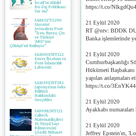
İsrail'in Ahlakî
https://t.co/NlkgdQ
Bir Dış Politikası
Var mı?
SA8633/TG296:
21 Eylül 2020
Siyonist
Jerusalem Post:
RT @ntv: BDDK 
"İran, Rusya, Çin
ve Türkiye
Banka işlemlerinde 
'ABD’nin
Çöküşü'nü Kutluyor"
21 Eylül 2020
SA10003/MT122:
Enver İbrahim ve
Cumhurbaşkanlığı Sö
Post-İslamcılık
Labirenti
Hükümeti Başbakanı Fa
yapılan anlaşmaları e
SA10293/MT182:
https://t.co/3EnYK
Japonya'nın Seks
Kültürü
Hakkındaki
Gerçekler
21 Eylül 2020
Ayakkabı numaraları
SA9998/MT121:
Caltech
Matematikçileri
19. Yüzyıl Sayı
21 Eylül 2020
Bilmecesini
Jeffrey Epstein'ın, 'L
Çözdü; Nihayet