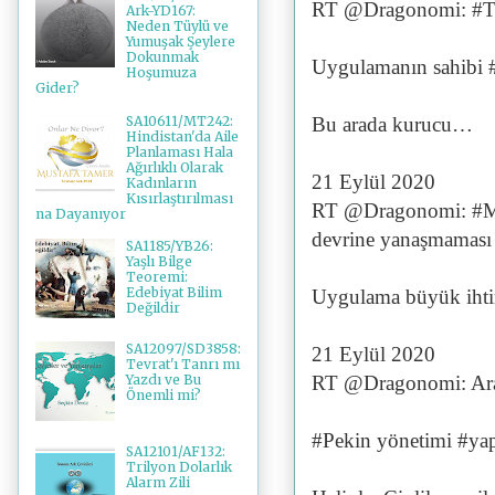
RT @Dragonomi: #Tru
Ark-YD167:
Neden Tüylü ve
Yumuşak Şeylere
Dokunmak
Uygulamanın sahibi #B
Hoşumuza
Gider?
SA10611/MT242:
Bu arada kurucu…
Hindistan'da Aile
Planlaması Hala
Ağırlıklı Olarak
21 Eylül 2020
Kadınların
Kısırlaştırılması
RT @Dragonomi: #Mic
na Dayanıyor
devrine yanaşmaması
SA1185/YB26:
Yaşlı Bilge
Teoremi:
Edebiyat Bilim
Uygulama büyük iht
Değildir
SA12097/SD3858:
21 Eylül 2020
Tevrat'ı Tanrı mı
RT @Dragonomi: Ara
Yazdı ve Bu
Önemli mi?
#Pekin yönetimi #yapa
SA12101/AF132:
Trilyon Dolarlık
Alarm Zili