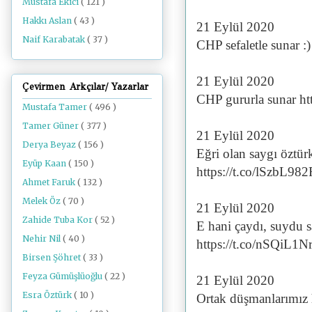
Mustafa Ekici
( 121 )
Hakkı Aslan
( 43 )
21 Eylül 2020
Naif Karabatak
( 37 )
CHP sefaletle sunar 
21 Eylül 2020
Çevirmen Arkçılar/ Yazarlar
CHP gururla sunar ht
Mustafa Tamer
( 496 )
Tamer Güner
( 377 )
21 Eylül 2020
Derya Beyaz
( 156 )
Eğri olan saygı öztürk
Eyüp Kaan
( 150 )
https://t.co/lSzbL98
Ahmet Faruk
( 132 )
Melek Öz
( 70 )
21 Eylül 2020
Zahide Tuba Kor
( 52 )
E hani çaydı, suydu s
Nehir Nil
( 40 )
https://t.co/nSQiL1N
Birsen Şöhret
( 33 )
Feyza Gümüşlüoğlu
( 22 )
21 Eylül 2020
Esra Öztürk
( 10 )
Ortak düşmanlarımız