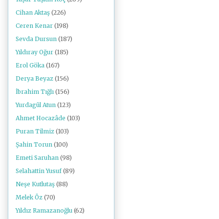
Cihan Aktaş
(226)
Ceren Kenar
(198)
Sevda Dursun
(187)
Yıldıray Oğur
(185)
Erol Göka
(167)
Derya Beyaz
(156)
İbrahim Tığlı
(156)
Yurdagül Atun
(123)
Ahmet Hocazâde
(103)
Puran Tilmiz
(103)
Şahin Torun
(100)
Emeti Saruhan
(98)
Selahattin Yusuf
(89)
Neşe Kutlutaş
(88)
Melek Öz
(70)
Yıldız Ramazanoğlu
(62)