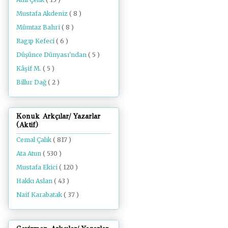
Mustafa Akdeniz
( 8 )
Mümtaz Bahri
( 8 )
Ragıp Kefeci
( 6 )
Düşünce Dünyası'ndan
( 5 )
Kâşif M.
( 5 )
Billur Dağ
( 2 )
Konuk Arkçılar/ Yazarlar
(Aktif)
Cemal Çalık
( 817 )
Ata Atun
( 530 )
Mustafa Ekici
( 120 )
Hakkı Aslan
( 43 )
Naif Karabatak
( 37 )