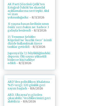
AK Parti Sözcüsü Çelik'ten
Ertuğrul Özkök'ün skandal
açıklamalarına sert tepki: Akıl
ve izan
yoksunluğudur
- 8/3/2026
31 yaşına basan kedinin uzun
ömür sırrı bakın ne: Sadece 3
gıdayla beslendi
- 8/3/2026
15 Temmuz Şehitler
Köprüsü'ne 'Asırlık Gece' isimli
dizide kullanılmak üzere
tanklar getirildi
- 8/3/2026
Japonya'da 7,1 büyüklüğündeki
deprem: Ölü sayısı yükseldi
binlerce kişi tahliye
edildi
- 8/3/2026
ABD'den polisilikon ithalatına
%15 vergi: 120 günlük geri
sayım başladı
- 8/6/2026
ABD, Ukrayna'yı gözden
çıkarabilir: Verdiklerimizi geri
alabiliriz
- 8/6/2026