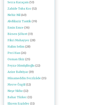
Serra Karaçam
(53)
Zahide Tuba Kor
(52)
Nehir Nil
(40)
Abdülaziz Tantik
(39)
Emin Emre
(36)
Birsen Şöhret
(33)
Fikri Muhayyer
(28)
Halim Selim
(28)
Peri Han
(26)
Osman Ekiz
(25)
Feyza Gümüşlüoğlu
(22)
Azize Bahtiyar
(19)
Hüsameddin Ferzîzâde
(15)
Merve Özgül
(12)
Neşe Yıldız
(12)
Bahar Türker
(11)
Ekrem Ergüder
(11)