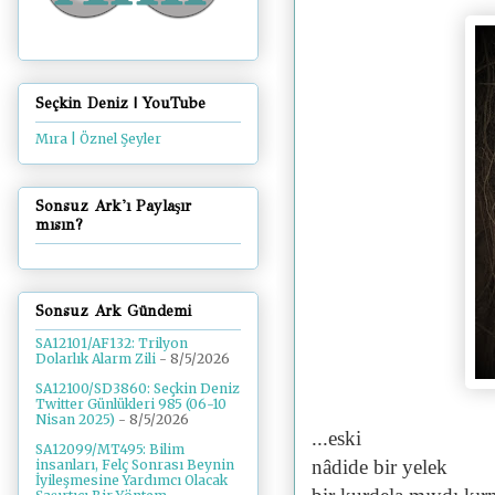
Seçkin Deniz | YouTube
Mıra | Öznel Şeyler
Sonsuz Ark'ı Paylaşır
mısın?
Sonsuz Ark Gündemi
SA12101/AF132: Trilyon
Dolarlık Alarm Zili
- 8/5/2026
SA12100/SD3860: Seçkin Deniz
Twitter Günlükleri 985 (06-10
Nisan 2025)
- 8/5/2026
...eski
SA12099/MT495: Bilim
nâdide bir yelek
insanları, Felç Sonrası Beynin
İyileşmesine Yardımcı Olacak