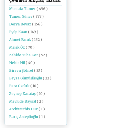
Çevirmen Arkçılar/ Yazarlar
Mustafa Tamer
( 496 )
Tamer Güner
( 377 )
Derya Beyaz
( 156 )
Eyüp Kaan
( 149 )
Ahmet Faruk
( 132 )
Melek Öz
( 70 )
Zahide Tuba Kor
( 52 )
Nehir Nil
( 40 )
Birsen Şöhret
( 33 )
Feyza Gümüşlüoğlu
( 22 )
Esra Öztürk
( 10 )
Zeynep Karataş
( 10 )
Mevlude Baysal
( 2 )
Architeuthis Dux
( 1 )
Barış Anteplioğlu
( 1 )