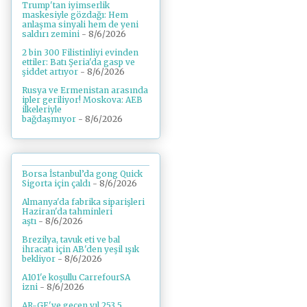
Trump'tan iyimserlik
maskesiyle gözdağı: Hem
anlaşma sinyali hem de yeni
saldırı zemini
- 8/6/2026
2 bin 300 Filistinliyi evinden
ettiler: Batı Şeria'da gasp ve
şiddet artıyor
- 8/6/2026
Rusya ve Ermenistan arasında
ipler geriliyor! Moskova: AEB
ilkeleriyle
bağdaşmıyor
- 8/6/2026
Borsa İstanbul’da gong Quick
Sigorta için çaldı
- 8/6/2026
Almanya'da fabrika siparişleri
Haziran'da tahminleri
aştı
- 8/6/2026
Brezilya, tavuk eti ve bal
ihracatı için AB'den yeşil ışık
bekliyor
- 8/6/2026
A101'e koşullu CarrefourSA
izni
- 8/6/2026
AR-GE'ye geçen yıl 253,5