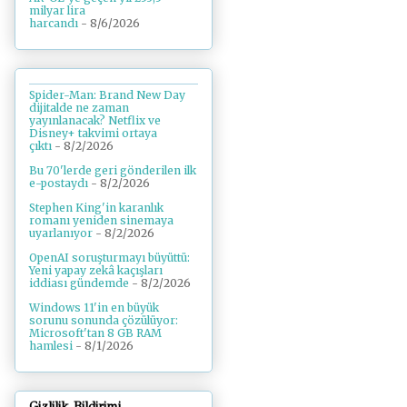
milyar lira
harcandı
- 8/6/2026
Spider-Man: Brand New Day
dijitalde ne zaman
yayınlanacak? Netflix ve
Disney+ takvimi ortaya
çıktı
- 8/2/2026
Bu 70'lerde geri gönderilen ilk
e-postaydı
- 8/2/2026
Stephen King'in karanlık
romanı yeniden sinemaya
uyarlanıyor
- 8/2/2026
OpenAI soruşturmayı büyüttü:
Yeni yapay zekâ kaçışları
iddiası gündemde
- 8/2/2026
Windows 11'in en büyük
sorunu sonunda çözülüyor:
Microsoft'tan 8 GB RAM
hamlesi
- 8/1/2026
Gizlilik Bildirimi