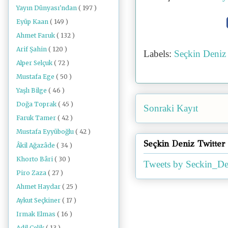
Yayın Dünyası'ndan
( 197 )
Eyüp Kaan
( 149 )
Ahmet Faruk
( 132 )
Arif Şahin
( 120 )
Labels:
Seçkin Deni
Alper Selçuk
( 72 )
Mustafa Ege
( 50 )
Yaşlı Bilge
( 46 )
Doğa Toprak
( 45 )
Sonraki Kayıt
Faruk Tamer
( 42 )
Mustafa Eyyüboğlu
( 42 )
Seçkin Deniz Twitter
Âkil Ağazâde
( 34 )
Khorto Bâri
( 30 )
Tweets by Seckin_De
Piro Zaza
( 27 )
Ahmet Haydar
( 25 )
Aykut Seçkiner
( 17 )
Irmak Elmas
( 16 )
Adil Çelik
( 13 )