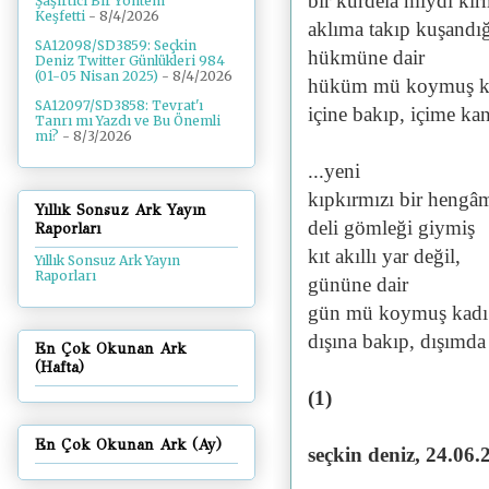
bir kurdela mıydı kır
Şaşırtıcı Bir Yöntem
Keşfetti
- 8/4/2026
aklıma takıp kuşandı
SA12098/SD3859: Seçkin
hükmüne dair
Deniz Twitter Günlükleri 984
(01-05 Nisan 2025)
- 8/4/2026
hüküm mü koymuş k
SA12097/SD3858: Tevrat'ı
içine bakıp, içime ka
Tanrı mı Yazdı ve Bu Önemli
mi?
- 8/3/2026
...yeni
kıpkırmızı bir hengâ
Yıllık Sonsuz Ark Yayın
deli gömleği giymiş
Raporları
kıt akıllı yar değil,
Yıllık Sonsuz Ark Yayın
Raporları
gününe dair
gün mü koymuş kadı
dışına bakıp, dışımda
En Çok Okunan Ark
(Hafta)
(1)
En Çok Okunan Ark (Ay)
seçkin deniz, 24.06.2