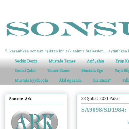
"...karanlıksa sonsuz, ışıktan bir ark salınır ötelerden... aydınlıksa k
Seçkin Deniz
Mustafa Tamer
Arif Şahin
Eyüp K
Cemal Çalık
Tamer Güner
Mustafa Ege
Yaşlı Bi
Mustafa Eyyüboğlu
Âkil Ağazâde
Biz Kimiz?
Yıl
28 Şubat 2021 Pazar
Sonsuz Ark
SA9098/SD1984: 