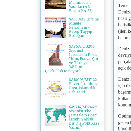
Mü'minlerin
Temel 
Vasıfları 44:
En'âm (44-55)
Denizci
ticari 
SA638/AS52: 'One
Minute'
balisti
Fenomeni -
(ileri
Recep Tayyip
Erdoğan
bakım v
SA8633/TG296:
Deniz k
Siyonist
Jerusalem Post:
devriye
"İran, Rusya, Çin
parçal
ve Türkiye
'ABD’nin
açık d
Çöküşü'nü Kutluyor"
Deniz 
SA10003/MT122:
Enver İbrahim ve
için öz
Post-İslamcılık
başarm
Labirenti
kullan
konumla
SA9714/SD2442:
Siyonist The
Jerusalem Post:
Optimu
İsrail'in Ahlakî
geçen 
Bir Dış Politikası
Var mı?
büyüdüğ