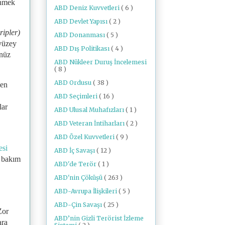
enmek
ABD Deniz Kuvvetleri
( 6 )
ABD Devlet Yapısı
( 2 )
ripler)
ABD Donanması
( 5 )
 yüzey
ABD Dış Politikası
( 4 )
enüz
ABD Nükleer Duruş İncelemesi
( 8 )
ABD Ordusu
( 38 )
den
ABD Seçimleri
( 16 )
lar
ABD Ulusal Muhafızları
( 1 )
ABD Veteran İntiharları
( 2 )
ABD Özel Kuvvetleri
( 9 )
esi
ABD İç Savaşı
( 12 )
i bakım
ABD'de Terör
( 1 )
ABD'nin Çöküşü
( 263 )
ABD-Avrupa İlişkileri
( 5 )
ABD-Çin Savaşı
( 25 )
Zor
ABD’nin Gizli Terörist İzleme
ara