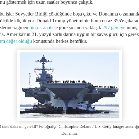
nu göstermek için uzun saatler boyunca çalıştık.
bu işler Sovyetler Birliği çöktüğünde boşa çıktı ve Donanma o zamand
ölçüde küçülüyor. Donald Trump yönetiminin bunu en az 355'e çıkara
özlerine rağmen
birçok analist
e göre şu anda yaklaşık
297 gemiye
inmiş
a. Amerika'nın 21. yüzyıl zorluklarına uygun bir savaş gücü için gere
um değer olduğu
konusunda herkes hemfikir.
 tane daha mı gerekli? Fotoğrafçı: Christopher Delano / U.S. Getty Images aracılığ
Donanma