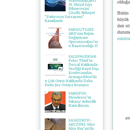
Matematikçileri
olduğu
19. Yüzyıl Sayı
Bilmecesini
Bütün 
Çözdü; Nihayet
"Patterson Varsayımı"
büyük 
Kanıtlandı
dair s
SA8411/TG281:
durumd
ABD'nin Rejim
Değiştirme
minim
Operasyonları'nı
n Başarısızlığı-II
SA12096/EK148:
Peter Thiel'in
Deccal Hakkında
Verdiği Kayıt Dışı
Konferanslar,
Armageddon'da
n Çok Onun Hakkında Daha
Fazla Şey Ortaya Koyuyor
SA80/PZ6:
Menderes’in
Yakası/ Askerlik
Hatırâlarım
499
SA5617/KY57-
AHCZD81: Sûre
Sûre Kur'an'da