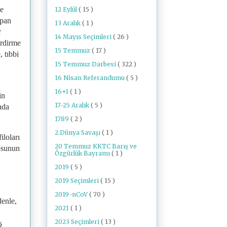
ve
12 Eylül
( 15 )
apan
13 Aralık
( 1 )
r
14 Mayıs Seçimleri
( 26 )
erdirme
15 Temmuz
( 17 )
 tıbbi
15 Temmuz Darbesi
( 322 )
16 Nisan Referandumu
( 5 )
16+1
( 1 )
in
17-25 Aralık
( 5 )
nda
1789
( 2 )
2.Dünya Savaşı
( 1 )
iloları
20 Temmuz KKTC Barış ve
losunun
Özgürlük Bayramı
( 1 )
2019
( 5 )
2019 Seçimleri
( 15 )
2019-nCoV
( 70 )
denle,
2021
( 1 )
2023 Seçimleri
( 13 )
ş