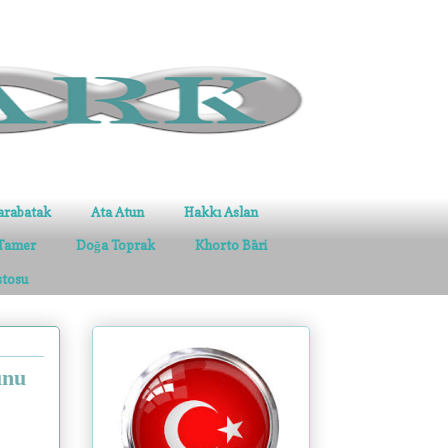
arabatak
Ata Atun
Hakkı Aslan
Tamer
Doğa Toprak
Khorto Bâri
stosu
unu