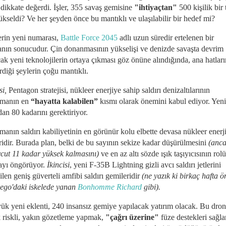
 dikkate değerdi. İşler, 355 savaş gemisine
"ihtiyaçtan"
​​500 kişilik bir
ükseldi? Ve her şeyden önce bu mantıklı ve ulaşılabilir bir hedef mi?
erin yeni numarası,
Battle Force 2045
adlı uzun süredir ertelenen bir
anın sonucudur. Çin donanmasının yükselişi ve denizde savaşta devrim
ak yeni teknolojilerin ortaya çıkması göz önüne alındığında, ana hatları
rdiği şeylerin çoğu mantıklı.
si,
Pentagon stratejisi, nükleer enerjiye sahip saldırı denizaltılarının
manın en
“hayatta kalabilen”
kısmı olarak önemini kabul ediyor. Yeni
an 80 kadarını gerektiriyor.
anın saldırı kabiliyetinin en görünür kolu elbette devasa nükleer enerji
ridir. Burada plan, belki de bu sayının sekize kadar düşürülmesini
(anca
cut 11 kadar yüksek kalmasını)
ve en az altı sözde ışık taşıyıcısının rol
mayı öngörüyor.
İkincisi
, yeni F-35B Lightning gizli avcı saldırı jetlerini
ilen geniş güverteli amfibi saldırı gemileridir
(ne yazık ki birkaç hafta ö
ego'daki iskelede yanan
Bonhomme Richard
gibi).
ük yeni eklenti, 240 insansız gemiye yapılacak yatırım olacak. Bu dronl
 riskli, yakın gözetleme yapmak,
"çağrı üzerine"
füze destekleri sağl