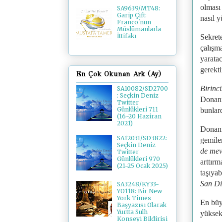
olması
SA9639/MT48:
Garip Çift:
nasıl y
Franco'nun
Müslümanlarla
İttifakı
Sekret
çalışm
yaratac
gerekti
En Çok Okunan Ark (Ay)
Birinci
SA10082/SD2700
: Seçkin Deniz
Donan
Twitter
Günlükleri 711
bunlard
(16-20 Haziran
2021)
Donanm
SA12031/SD3822:
gemile
Seçkin Deniz
de mev
Twitter
Günlükleri 970
arttır
(21-25 Ocak 2025)
taşıyab
San Di
SA3248/KY33-
YO118: Bir New
York Times
En büy
Başyazısı Olarak
Yurtta Sulh
yüksek
Konseyi Bildirisi