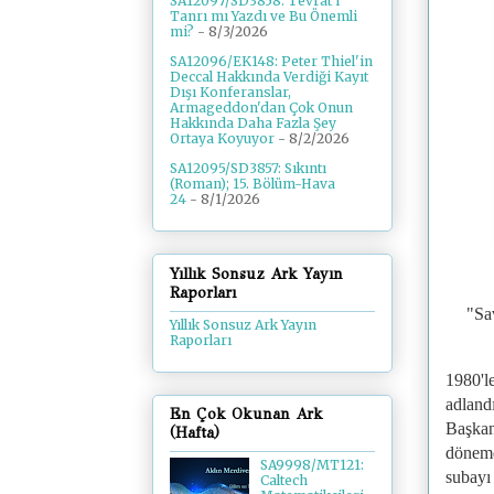
SA12097/SD3858: Tevrat'ı
Tanrı mı Yazdı ve Bu Önemli
mi?
- 8/3/2026
SA12096/EK148: Peter Thiel'in
Deccal Hakkında Verdiği Kayıt
Dışı Konferanslar,
Armageddon'dan Çok Onun
Hakkında Daha Fazla Şey
Ortaya Koyuyor
- 8/2/2026
SA12095/SD3857: Sıkıntı
(Roman); 15. Bölüm-Hava
24
- 8/1/2026
Yıllık Sonsuz Ark Yayın
Raporları
"Sa
Yıllık Sonsuz Ark Yayın
Raporları
1980'l
adlandı
En Çok Okunan Ark
Başkan
(Hafta)
dönemd
SA9998/MT121:
subayı
Caltech