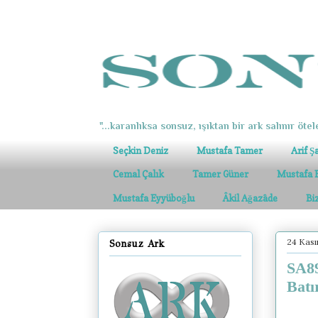
"...karanlıksa sonsuz, ışıktan bir ark salınır ötel
Seçkin Deniz
Mustafa Tamer
Arif Ş
Cemal Çalık
Tamer Güner
Mustafa 
Mustafa Eyyüboğlu
Âkil Ağazâde
Bi
24 Kası
Sonsuz Ark
SA8
Batı