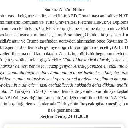
Sonsuz Ark'ın Notu:
sini yayınladığımız analiz, e
mekli bir ABD Donanması amirali ve NA
ski müttefik komutanı ve Tufts Üniversitesi Fletcher Hukuk ve Diploma
u'nun emekli dekanı, Carlyle Group işletme yürütme danışmanı ve Mc
ociates danışma kuruluna başkanı,
Bloomberg Opinion köşe yazarı
Ja
ridis
'e aittir ve Trump tarafından görevden alınmadan önce
Savunma B
k Esper'in
500'den fazla gemiye
doğru büyüdüğünü iddia ettiği ABD D
etleri filosuna odaklanmaktadır. Analistin, müflis bir hegemon devlet o
için yazdığı cümle ilgi çekicidir:
"
Emekli bir amiral olarak,
"Ah evet
 harika"
demesi benim için cazip geliyor. Ancak, yalnızca en etkili filo 
 aynı zamanda büyüyen bir Donanmanın diğer hizmetlerin bütçeleri üze
isi konusunda, potansiyel yeni operasyonel modeller ve filonun konum
knolojinin maliyetleri nasıl azaltabileceği hakkında daha dikkatli analiz
alıdır."
Türkiye'nin 500 yıl sonra denizlerde yeniden var olmaya başlad
da ABD'nin yaşadığı bu travma doğru değerlendirilmelidir ve NATO ko
in boşalttığı deniz alanlarında Türkiye'nin
'bayrak göstermesi'
için 
hale getirilmelidir.
Seçkin Deniz, 24.11.2020