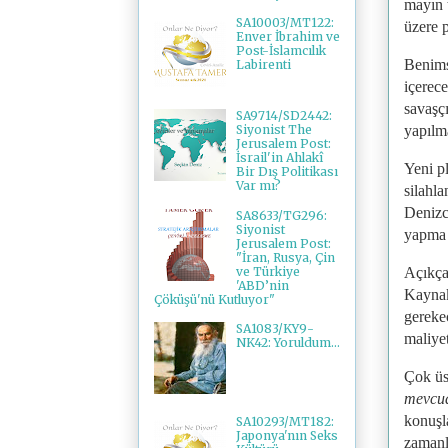
mayın 
SA10003/MT122:
üzere 
Enver İbrahim ve
Post-İslamcılık
Benims
Labirenti
içerec
savaşçı
SA9714/SD2442:
yapılm
Siyonist The
Jerusalem Post:
İsrail'in Ahlakî
Yeni pl
Bir Dış Politikası
Var mı?
silahla
Denizci
SA8633/TG296:
Siyonist
yapma 
Jerusalem Post:
"İran, Rusya, Çin
ve Türkiye
Açıkça
'ABD’nin
Kaynak
Çöküşü'nü Kutluyor"
gereke
SA1083/KY9-
maliye
NK42: Yoruldum...
Çok üs
mevcud
konuşl
SA10293/MT182:
Japonya'nın Seks
zamanl