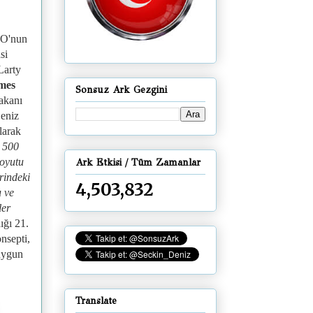
TO'nun
si
Larty
mes
Sonsuz Ark Gezgini
akanı
eniz
larak
, 500
boyutu
Ark Etkisi / Tüm Zamanlar
rindeki
4,503,832
u ve
ler
ığı 21.
nsepti,
uygun
Translate