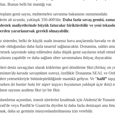
lun. Bunun belli bir mantığı var.
toplam gemi sayısı, muhtemelen savunma bakanının sunumundaki
lerin alt ucunda, yaklaşık 350-400'dür.
Daha fazla savaş gemisi, zam
 destek maliyetlerinde büyük faturalar biriktirebilir ve yeni teknolo
lerden yararlanırsak gerekli olmayabilir.
z sistemler, belki de küçük sualtı insansız hava araçlarında havada ve d
nde olduğundan daha fazla tasarruf sağlanacaktır. Donanma, saldırı ama
etenek sayesinde talep edilenden daha düşük gemi sayılarını telafi etmek
zlasını yapabilir ve daha sağlam siber savunmalara ihtiyaç duyacaktır.
leri deniz savaşçıları olarak köklerine geri döndürme fikri
(birkaç on yı
anistan'da karada savaştıktan sonra)
, özellikle Donanma SEAL ve Ord
eri yetenekleriyle bütünleştirildiğinde mantıklı geliyor. Ve “
hafif”
taşıy
nırken (
ki bunlar hala bir süper taşıyıcı boyutunun yaklaşık üçte ikisi)
n
ların sayısını azaltma fikri iyi bir fikir.
andırma açısından, transit sürelerini kısaltmak için Akdeniz'de Yunani
rail'de veya Pasifik'te Guam'da diyelim ki daha fazla denizaşırı ana lim
ak, daha az geminin istasyonlandırılmasına izin verebilir.