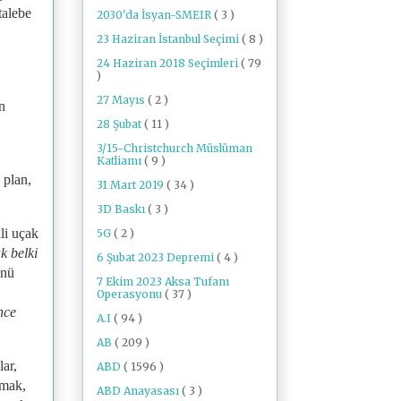
 talebe
2030'da İsyan-SMEIR
( 3 )
23 Haziran İstanbul Seçimi
( 8 )
24 Haziran 2018 Seçimleri
( 79
)
27 Mayıs
( 2 )
n
28 Şubat
( 11 )
3/15-Christchurch Müslüman
Katliamı
( 9 )
 plan,
31 Mart 2019
( 34 )
3D Baskı
( 3 )
li uçak
5G
( 2 )
k belki
6 Şubat 2023 Depremi
( 4 )
ünü
7 Ekim 2023 Aksa Tufanı
Operasyonu
( 37 )
nce
A.I
( 94 )
AB
( 209 )
ar,
ABD
( 1596 )
amak,
ABD Anayasası
( 3 )