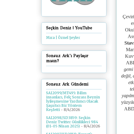
Çeviri
e
Seçkin Deniz | YouTube
Okul
Ass
Mıra | Öznel Şeyler
Stav
Mar
Sonsuz Ark'ı Paylaşır
Kuvv
mısın?
ABD 
gemi
değil,
etk
Sonsuz Ark Gündemi
te
SA12099/MT495: Bilim
yapılm
insanları, Felç Sonrası Beynin
İyileşmesine Yardımcı Olacak
yüzyıl
Şaşırtıcı Bir Yöntem
ABD'n
Keşfetti
- 8/4/2026
SA12098/SD3859: Seçkin
Deniz Twitter Günlükleri 984
(01-05 Nisan 2025)
- 8/4/2026