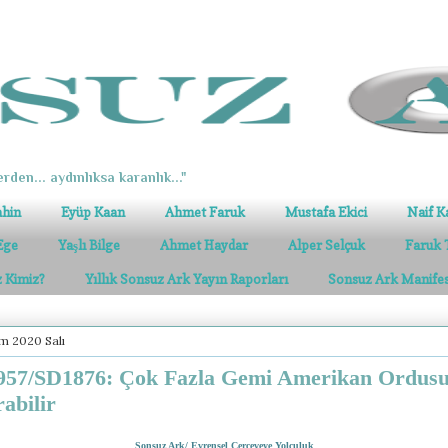
erden... aydınlıksa karanlık..."
ahin
Eyüp Kaan
Ahmet Faruk
Mustafa Ekici
Naif K
Ege
Yaşlı Bilge
Ahmet Haydar
Alper Selçuk
Faruk 
z Kimiz?
Yıllık Sonsuz Ark Yayın Raporları
Sonsuz Ark Manife
m 2020 Salı
957/SD1876: Çok Fazla Gemi Amerikan Ordus
rabilir
Sonsuz Ark/ Evrensel Çerçeveye Yolculuk