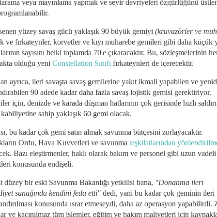
tarama veya mayınlama yapmak ve seyir devriyeleri özgürlüğünü üstl
programlanabilir.
enen yüzey savaş gücü yaklaşık 90 büyük gemiyi
(kruvazörler ve muh
ek ve fırkateynler, korvetler ve kıyı muharebe gemileri gibi daha küçük
larının sayısını belki toplamda 70'e çıkaracaktır. Bu, sözleşmelerinin h
akta olduğu yeni
Constellation Sınıfı
fırkateynleri de içerecektir.
an ayrıca, ileri savaşta savaş gemilerine yakıt ikmali yapabilen ve yeni
ndırabilen 90 adede kadar daha fazla savaş lojistik gemisi gerektiriyor.
ler için, denizde ve karada düşman hatlarının çok gerisinde hızlı saldırı
kabiliyetine sahip yaklaşık 60 gemi olacak.
sı, bu kadar çok gemi satın almak savunma bütçesini zorlayacaktır.
ların Ordu, Hava Kuvvetleri ve savunma
teşkilatlarından yönlendirilm
cek. Bazı eleştirmenler, haklı olarak bakım ve personel gibi uzun vadel
tleri konusunda endişeli.
t düzey bir eski Savunma Bakanlığı yetkilisi bana,
"Donanma ileri
iyet sunağında kendini feda etti"
dedi, yani bu kadar çok geminin ileri
andırılması konusunda ısrar etmeseydi, daha az operasyon yapabilirdi. 
ar ve kaçınılmaz tüm işlemler, eğitim ve bakım maliyetleri için kaynakl