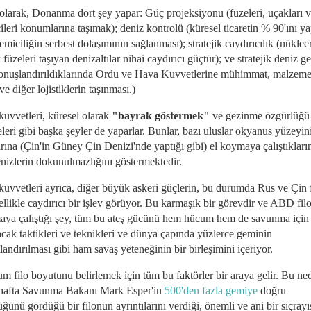
olarak, Donanma dört şey yapar: Güç projeksiyonu (füzeleri, uçakları 
leri konumlarına taşımak); deniz kontrolü (küresel ticaretin % 90'ını y
gemiciliğin serbest dolaşımının sağlanması); stratejik caydırıcılık (nüklee
k füzeleri taşıyan denizaltılar nihai caydırıcı güçtür); ve stratejik deniz g
 konuşlandırıldıklarında Ordu ve Hava Kuvvetlerine mühimmat, malzeme,
e diğer lojistiklerin taşınması.)
uvvetleri, küresel olarak
"bayrak göstermek"
ve gezinme özgürlüğü
leri gibi başka şeyler de yaparlar. Bunlar, bazı uluslar okyanus yüzeyin
arına (Çin'in Güney Çin Denizi'nde yaptığı gibi) el koymaya çalıştıkları
enizlerin dokunulmazlığını göstermektedir.
kuvvetleri ayrıca, diğer büyük askeri güçlerin, bu durumda Rus ve Çin f
ellikle caydırıcı bir işlev görüyor. Bu karmaşık bir görevdir ve ABD fi
aya çalıştığı şey, tüm bu ateş gücünü hem hücum hem de savunma için
acak taktikleri ve teknikleri ve dünya çapında yüzlerce geminin
ndırılması gibi ham savaş yeteneğinin bir birleşimini içeriyor.
m filo boyutunu belirlemek için tüm bu faktörler bir araya gelir. Bu ne
hafta Savunma Bakanı Mark Esper'in
500'den fazla gemiye
doğru
ünü gördüğü bir filonun ayrıntılarını verdiği, önemli ve ani bir sıçrayı