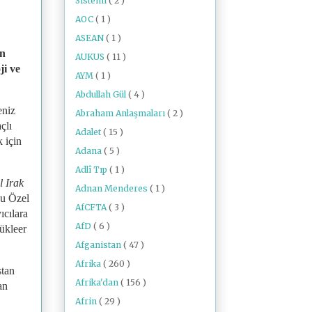
Sistemi
( 2 )
AOC
( 1 )
ASEAN
( 1 )
an
AUKUS
( 11 )
ji ve
AYM
( 1 )
Abdullah Gül
( 4 )
eniz
Abraham Anlaşmaları
( 2 )
çlı
Adalet
( 15 )
 için
Adana
( 5 )
Adlî Tıp
( 1 )
l Irak
Adnan Menderes
( 1 )
u Özel
AfCFTA
( 3 )
ıcılara
AfD
( 6 )
ükleer
Afganistan
( 47 )
Afrika
( 260 )
stan
Afrika'dan
( 156 )
an
Afrin
( 29 )