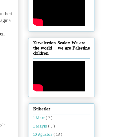
an beri
cağına
ken
Zirvelerden Sesler: We are
the world ... we are Palestine
children
Etiketler
1 Mart
( 2 )
ıyla
1 Mayıs
( 3 )
10 Ağustos
( 13 )