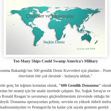
Too Many Ships Could Swamp America's Military
vunma Bakanlığı’nın 500 gemilik Deniz Kuvvetleri için planları
- Trum
önerisinin bile çok ötesinde -
fazlasıyla iddialı."
erde genç bir teğmen komutan olarak,
"600 Gemilik Donanma"
olara
rılan bir strateji için bir analiz üzerinde çalıştım. Bu, Soğuk Savaş'ın ve
 Ronald Reagan’ın savunmayı güçlendirmesinin zirvesinde olduğu bir
eydi. Donanma operasyonları şefinin, servisin en yüksek rütbeli ünifo
 kadrosundaydım ve Pentagon'da bu kadar çok sayıda geminin gerekli