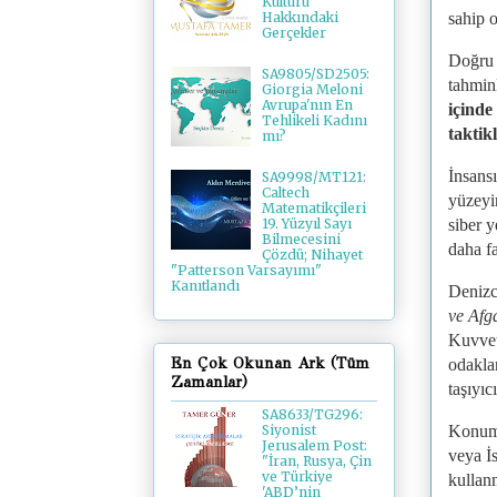
Kültürü
sahip o
Hakkındaki
Gerçekler
Doğru 
SA9805/SD2505:
tahmin
Giorgia Meloni
Avrupa'nın En
içinde
Tehlikeli Kadını
taktik
mı?
İnsansı
SA9998/MT121:
Caltech
yüzeyi
Matematikçileri
siber y
19. Yüzyıl Sayı
Bilmecesini
daha fa
Çözdü; Nihayet
"Patterson Varsayımı"
Kanıtlandı
Denizci
ve Afg
Kuvvetl
En Çok Okunan Ark (Tüm
odakla
Zamanlar)
taşıyıcı
SA8633/TG296:
Konuml
Siyonist
Jerusalem Post:
veya İs
"İran, Rusya, Çin
ve Türkiye
kullanm
'ABD’nin