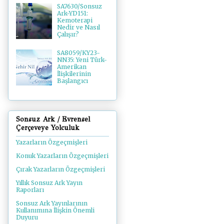
SA7630/Sonsuz
Ark-YD151:
Kemoterapi
Nedir ve Nasıl
Çalışır?
SA8059/KY23-
NN35: Yeni Türk-
Amerikan
İlişkilerinin
Başlangıcı
Sonsuz Ark / Evrensel
Çerçeveye Yolculuk
Yazarların Özgeçmişleri
Konuk Yazarların Özgeçmişleri
Çırak Yazarların Özgeçmişleri
Yıllık Sonsuz Ark Yayın
Raporları
Sonsuz Ark Yayınlarının
Kullanımına İlişkin Önemli
Duyuru