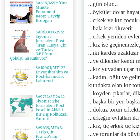
...gün olur...
SA638/AS52: 'One
Minute'
...öyküler dolar hayatl
Fenomeni -
Recep Tayyip
...erkek ve kız çocuk 
Erdoğan
...hala kızı ölüverir...
SA8633/TG296:
...erkek yeniden evleni
Siyonist
Jerusalem Post:
...kız ise geçinemezleş
"İran, Rusya, Çin
ve Türkiye
...iki kardeş uzaklaşır
'ABD’nin
Çöküşü'nü Kutluyor"
...ve dikenler kendi m
SA10003/MT122:
...kız yuvadan uçar hız
Enver İbrahim ve
...kadın, oğlu ve gelin
Post-İslamcılık
Labirenti
kundakta olan kız toru
...köyden çıkarlar, di
SA9714/SD2442:
...başka bir yer, başk
Siyonist The
Jerusalem Post:
...dokuz torun erkekten
İsrail'in Ahlakî
Bir Dış Politikası
...erkeğin evlatları ik
Var mı?
...kız, üç erkek üç kız
SA9639/MT48:
Garip Çift:
...ve torunlar da büyür
Franco'nun