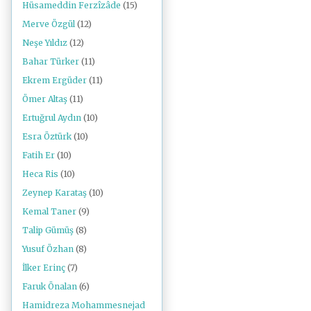
Hüsameddin Ferzîzâde
(15)
Merve Özgül
(12)
Neşe Yıldız
(12)
Bahar Türker
(11)
Ekrem Ergüder
(11)
Ömer Altaş
(11)
Ertuğrul Aydın
(10)
Esra Öztürk
(10)
Fatih Er
(10)
Heca Ris
(10)
Zeynep Karataş
(10)
Kemal Taner
(9)
Talip Gümüş
(8)
Yusuf Özhan
(8)
İlker Erinç
(7)
Faruk Önalan
(6)
Hamidreza Mohammesnejad