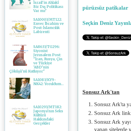
İsrail'in Ahlakî
Bir Dış Politikası
pürüzsüz patikalar
Var mı?
SA10003/MT122:
Seçkin Deniz Yayınl
Enver İbrahim ve
Post-İslamcılık
Labirenti
SA8633/TG296:
Siyonist
Jerusalem Post:
"İran, Rusya, Çin
ve Türkiye
'ABD’nin
Çöküşü'nü Kutluyor"
SA1083/KY9-
NK42: Yoruldum...
Sonsuz Ark'tan
Sonsuz Ark'ta y
SA10293/MT182:
Japonya'nın Seks
Sonsuz Ark linki 
Kültürü
Hakkındaki
Sonsuz Ark yayı
Gerçekler
yapan sitelerde 