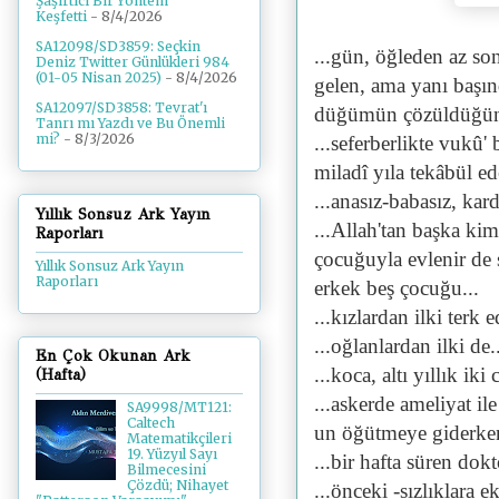
Şaşırtıcı Bir Yöntem
Keşfetti
- 8/4/2026
SA12098/SD3859: Seçkin
...gün, öğleden az so
Deniz Twitter Günlükleri 984
(01-05 Nisan 2025)
- 8/4/2026
gelen, ama yanı başın
SA12097/SD3858: Tevrat'ı
düğümün çözüldüğünü 
Tanrı mı Yazdı ve Bu Önemli
mi?
- 8/3/2026
...seferberlikte vukû
miladî yıla tekâbül ede
...anasız-babasız, kard
Yıllık Sonsuz Ark Yayın
...Allah'tan başka ki
Raporları
çocuğuyla evlenir de 
Yıllık Sonsuz Ark Yayın
Raporları
erkek beş çocuğu...
...kızlardan ilki terk
...oğlanlardan ilki de.
En Çok Okunan Ark
...koca, altı yıllık i
(Hafta)
...askerde ameliyat i
SA9998/MT121:
Caltech
un öğütmeye giderken p
Matematikçileri
19. Yüzyıl Sayı
...bir hafta süren do
Bilmecesini
Çözdü; Nihayet
...önceki -sızlıklara 