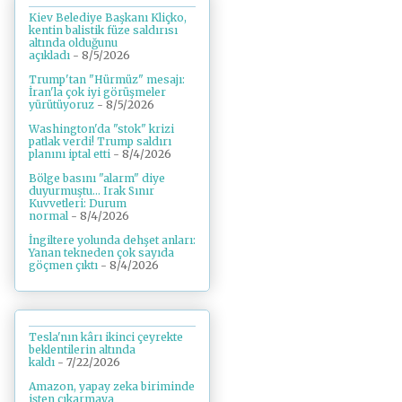
Kiev Belediye Başkanı Kliçko,
kentin balistik füze saldırısı
altında olduğunu
açıkladı
- 8/5/2026
Trump'tan "Hürmüz" mesajı:
İran'la çok iyi görüşmeler
yürütüyoruz
- 8/5/2026
Washington'da "stok" krizi
patlak verdi! Trump saldırı
planını iptal etti
- 8/4/2026
Bölge basını "alarm" diye
duyurmuştu... Irak Sınır
Kuvvetleri: Durum
normal
- 8/4/2026
İngiltere yolunda dehşet anları:
Yanan tekneden çok sayıda
göçmen çıktı
- 8/4/2026
Tesla'nın kârı ikinci çeyrekte
beklentilerin altında
kaldı
- 7/22/2026
Amazon, yapay zeka biriminde
işten çıkarmaya