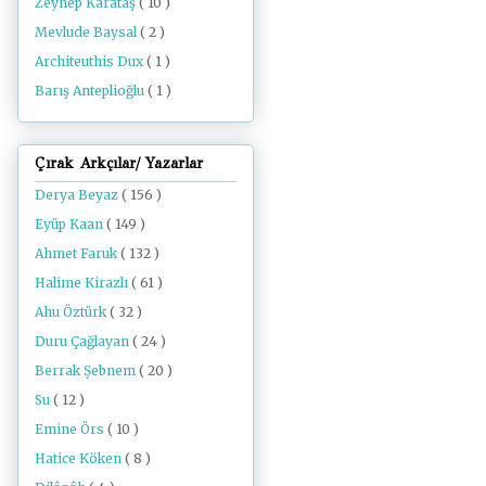
Zeynep Karataş
( 10 )
Mevlude Baysal
( 2 )
Architeuthis Dux
( 1 )
Barış Anteplioğlu
( 1 )
Çırak Arkçılar/ Yazarlar
Derya Beyaz
( 156 )
Eyüp Kaan
( 149 )
Ahmet Faruk
( 132 )
Halime Kirazlı
( 61 )
Ahu Öztürk
( 32 )
Duru Çağlayan
( 24 )
Berrak Şebnem
( 20 )
Su
( 12 )
Emine Örs
( 10 )
Hatice Köken
( 8 )