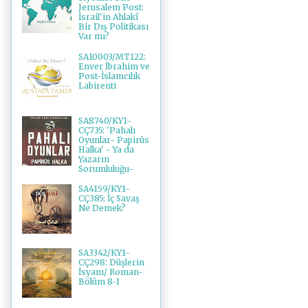
Jerusalem Post:
İsrail'in Ahlakî
Bir Dış Politikası
Var mı?
SA10003/MT122:
Enver İbrahim ve
Post-İslamcılık
Labirenti
SA8740/KY1-
CÇ735: 'Pahalı
Oyunlar- Papirüs
Halka' - Ya da
Yazarın
Sorumluluğu-
SA4159/KY1-
CÇ385: İç Savaş
Ne Demek?
SA3342/KY1-
CÇ298: Düşlerin
İsyanı/ Roman-
Bölüm 8-I