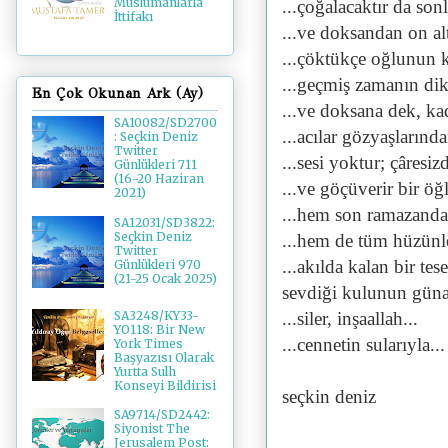
Müslümanlarla
...çoğalacaktır da sonl
İttifakı
...ve doksandan on alt
...çöktükçe oğlunun ko
...geçmiş zamanın dike
En Çok Okunan Ark (Ay)
...ve doksana dek, ka
SA10082/SD2700
...acılar gözyaşlarında
: Seçkin Deniz
Twitter
...sesi yoktur; çâresizd
Günlükleri 711
(16-20 Haziran
...ve göçüverir bir öğ
2021)
...hem son ramazanda t
SA12031/SD3822:
Seçkin Deniz
...hem de tüm hüzünle
Twitter
...akılda kalan bir tes
Günlükleri 970
(21-25 Ocak 2025)
sevdiği kulunun günah
...siler, inşaallah...
SA3248/KY33-
YO118: Bir New
...cennetin sularıyla...
York Times
Başyazısı Olarak
Yurtta Sulh
Konseyi Bildirisi
seçkin deniz
SA9714/SD2442:
Siyonist The
Jerusalem Post: