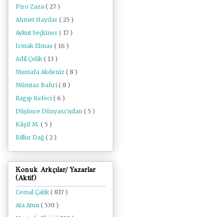
Piro Zaza
( 27 )
Ahmet Haydar
( 25 )
Aykut Seçkiner
( 17 )
Irmak Elmas
( 16 )
Adil Çelik
( 13 )
Mustafa Akdeniz
( 8 )
Mümtaz Bahri
( 8 )
Ragıp Kefeci
( 6 )
Düşünce Dünyası'ndan
( 5 )
Kâşif M.
( 5 )
Billur Dağ
( 2 )
Konuk Arkçılar/ Yazarlar
(Aktif)
Cemal Çalık
( 817 )
Ata Atun
( 530 )