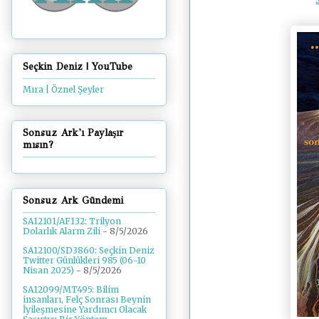
Seçkin Deniz | YouTube
Mıra | Öznel Şeyler
Sonsuz Ark'ı Paylaşır
mısın?
Sonsuz Ark Gündemi
SA12101/AF132: Trilyon
Dolarlık Alarm Zili
- 8/5/2026
SA12100/SD3860: Seçkin Deniz
Twitter Günlükleri 985 (06-10
Nisan 2025)
- 8/5/2026
SA12099/MT495: Bilim
insanları, Felç Sonrası Beynin
İyileşmesine Yardımcı Olacak