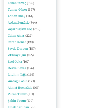
Erhan Yalvaç
(696)
Tamer Güner
(377)
Adnan Onay
(344)
Ardan Zentürk
(344)
Yaşar Taşkın Koç
(269)
Cihan Aktaş
(226)
Ceren Kenar
(198)
Sevda Dursun
(187)
Yıldıray Oğur
(185)
Erol Göka
(167)
Derya Beyaz
(156)
İbrahim Tığlı
(156)
Yurdagül Atun
(123)
Ahmet Hocazâde
(103)
Puran Tilmiz
(103)
Şahin Torun
(100)
Emeti Saruhan
(98)