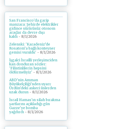
San Francisco'da garip
manzara: Şehirde elektrikler
gidince sürücüsüz otonom
araçlar da devre dışı
kaldı
- 8/1/2026
Zelenski: 'Karadeniz’de
Rosatom’a bağlı konteyner
gemisi vuruldu'
- 8/1/2026
İşgalci İsrailli yerleşimciden
kan donduran sözler:
'Filistinlilerin hepsini
öldürmeliyiz'
- 8/1/2026
ABD'nin Amman
Büyükelçiliği'nden uyarı:
Ürdün'deki askeri üslerden
uzak durun
- 8/1/2026
İsrail Hamas'ın silah bırakma
şartlarını açıkladığı gün
Gazze'ye bomba
yağdırdı
- 8/1/2026