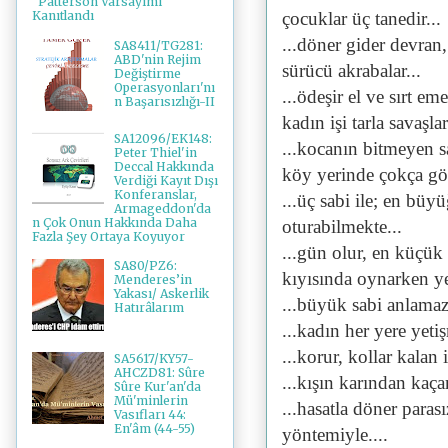
"Patterson Varsayımı"
çocuklar üç tanedir...
Kanıtlandı
...döner gider devran,
SA8411/TG281:
ABD'nin Rejim
sürücü akrabalar...
Değiştirme
Operasyonları'nı
...ödeşir el ve sırt e
n Başarısızlığı-II
kadın işi tarla savaşlar
SA12096/EK148:
...kocanın bitmeyen s
Peter Thiel'in
Deccal Hakkında
köy yerinde çokça gör
Verdiği Kayıt Dışı
Konferanslar,
...üç sabi ile; en bü
Armageddon'da
n Çok Onun Hakkında Daha
oturabilmekte...
Fazla Şey Ortaya Koyuyor
...gün olur, en küçük
SA80/PZ6:
kıyısında oynarken yed
Menderes’in
Yakası/ Askerlik
...büyük sabi anlamaz
Hatırâlarım
...kadın her yere yetişm
...korur, kollar kalan 
SA5617/KY57-
AHCZD81: Sûre
...kışın karından kaça
Sûre Kur'an'da
Mü'minlerin
...hasatla döner paras
Vasıfları 44:
En'âm (44-55)
yöntemiyle....