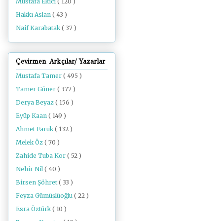
Mustafa Ekici
( 120 )
Hakkı Aslan
( 43 )
Naif Karabatak
( 37 )
Çevirmen Arkçılar/ Yazarlar
Mustafa Tamer
( 495 )
Tamer Güner
( 377 )
Derya Beyaz
( 156 )
Eyüp Kaan
( 149 )
Ahmet Faruk
( 132 )
Melek Öz
( 70 )
Zahide Tuba Kor
( 52 )
Nehir Nil
( 40 )
Birsen Şöhret
( 33 )
Feyza Gümüşlüoğlu
( 22 )
Esra Öztürk
( 10 )