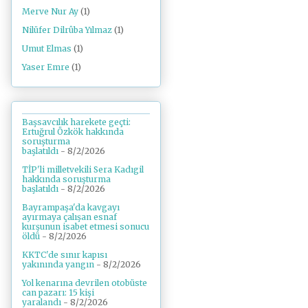
Merve Nur Ay
(1)
Nilüfer Dilrûba Yılmaz
(1)
Umut Elmas
(1)
Yaser Emre
(1)
Başsavcılık harekete geçti:
Ertuğrul Özkök hakkında
soruşturma
başlatıldı
- 8/2/2026
TİP'li milletvekili Sera Kadıgil
hakkında soruşturma
başlatıldı
- 8/2/2026
Bayrampaşa'da kavgayı
ayırmaya çalışan esnaf
kurşunun isabet etmesi sonucu
öldü
- 8/2/2026
KKTC'de sınır kapısı
yakınında yangın
- 8/2/2026
Yol kenarına devrilen otobüste
can pazarı: 15 kişi
yaralandı
- 8/2/2026