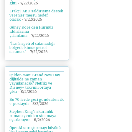
gitti
- 7/22/2026
Erakçi: ABD saldırısına destek
verenler meşru hedef
olacak
- 7/22/2026
Güney Kore'den Hürmüz
iddialarına
yalanlama
- 7/22/2026
"İran'ın petrol satamadığı
bölgede kimse petrol
satamaz"
- 7/22/2026
Spider-Man: Brand New Day
dijitalde ne zaman
yayınlanacak? Netflix ve
Disney+ takvimi ortaya
çıktı
- 8/2/2026
Bu 70'lerde geri gönderilen ilk
e-postaydı
- 8/2/2026
Stephen King'in karanlık
romanı yeniden sinemaya
uyarlanıyor
- 8/2/2026
OpenAI soruşturmayı büyüttü:
Yeni yapay zekâ kaçışları