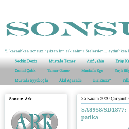
"...karanlıksa sonsuz, ışıktan bir ark salınır ötelerden... aydınlıksa k
Seçkin Deniz
Mustafa Tamer
Arif Şahin
Eyüp K
Cemal Çalık
Tamer Güner
Mustafa Ege
Yaşlı Bi
Mustafa Eyyüboğlu
Âkil Ağazâde
Biz Kimiz?
Yıl
25 Kasım 2020 Çarşamb
Sonsuz Ark
SA8958/SD1877: "
patika