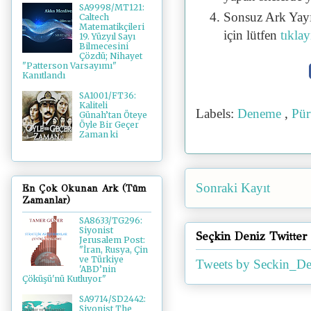
SA9998/MT121:
Sonsuz Ark Yayı
Caltech
Matematikçileri
için lütfen
tıklay
19. Yüzyıl Sayı
Bilmecesini
Çözdü; Nihayet
"Patterson Varsayımı"
Kanıtlandı
SA1001/FT36:
Kaliteli
Labels:
Deneme
,
Pür
Günah’tan Öteye
Öyle Bir Geçer
Zaman ki
Sonraki Kayıt
En Çok Okunan Ark (Tüm
Zamanlar)
SA8633/TG296:
Siyonist
Seçkin Deniz Twitter
Jerusalem Post:
"İran, Rusya, Çin
ve Türkiye
Tweets by Seckin_De
'ABD’nin
Çöküşü'nü Kutluyor"
SA9714/SD2442:
Siyonist The