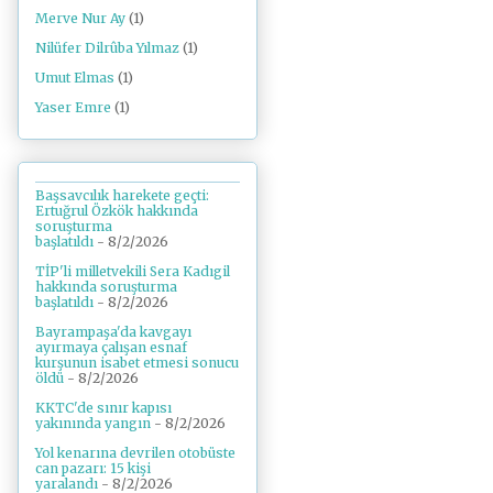
Merve Nur Ay
(1)
Nilüfer Dilrûba Yılmaz
(1)
Umut Elmas
(1)
Yaser Emre
(1)
Başsavcılık harekete geçti:
Ertuğrul Özkök hakkında
soruşturma
başlatıldı
- 8/2/2026
TİP'li milletvekili Sera Kadıgil
hakkında soruşturma
başlatıldı
- 8/2/2026
Bayrampaşa'da kavgayı
ayırmaya çalışan esnaf
kurşunun isabet etmesi sonucu
öldü
- 8/2/2026
KKTC'de sınır kapısı
yakınında yangın
- 8/2/2026
Yol kenarına devrilen otobüste
can pazarı: 15 kişi
yaralandı
- 8/2/2026