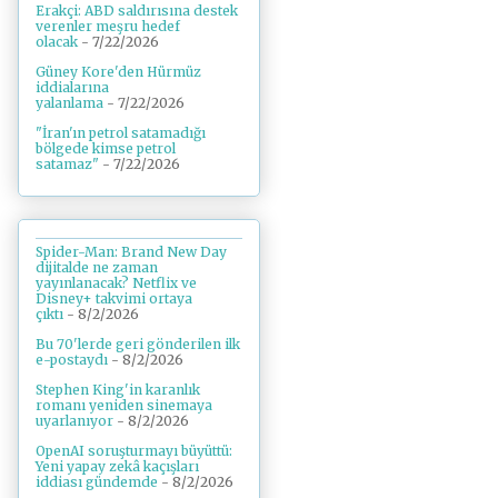
Erakçi: ABD saldırısına destek
verenler meşru hedef
olacak
- 7/22/2026
Güney Kore'den Hürmüz
iddialarına
yalanlama
- 7/22/2026
"İran'ın petrol satamadığı
bölgede kimse petrol
satamaz"
- 7/22/2026
Spider-Man: Brand New Day
dijitalde ne zaman
yayınlanacak? Netflix ve
Disney+ takvimi ortaya
çıktı
- 8/2/2026
Bu 70'lerde geri gönderilen ilk
e-postaydı
- 8/2/2026
Stephen King'in karanlık
romanı yeniden sinemaya
uyarlanıyor
- 8/2/2026
OpenAI soruşturmayı büyüttü:
Yeni yapay zekâ kaçışları
iddiası gündemde
- 8/2/2026