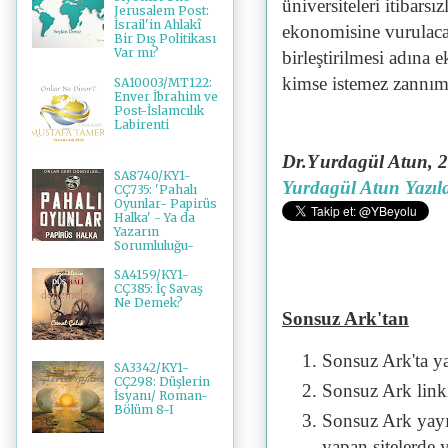
üniversiteleri itibar
Jerusalem Post:
İsrail'in Ahlakî
ekonomisine vurulaca
Bir Dış Politikası
Var mı?
birleştirilmesi adına
kimse istemez zannım
SA10003/MT122:
Enver İbrahim ve
Post-İslamcılık
Labirenti
Dr.Y
urdagül Atun, 
SA8740/KY1-
Yurdagül Atun Yazıla
CÇ735: 'Pahalı
Oyunlar- Papirüs
Halka' - Ya da
Yazarın
Sorumluluğu-
SA4159/KY1-
CÇ385: İç Savaş
Ne Demek?
Sonsuz Ark'tan
Sonsuz Ark'ta y
SA3342/KY1-
CÇ298: Düşlerin
Sonsuz Ark linki 
İsyanı/ Roman-
Bölüm 8-I
Sonsuz Ark yayı
yapan sitelerde 