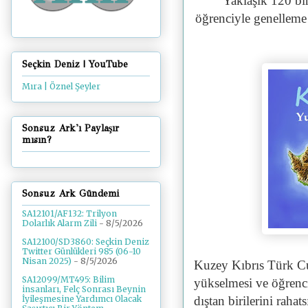
"Yaklaşık 120 bi
öğrenciyle genelleme
Seçkin Deniz | YouTube
Mıra | Öznel Şeyler
Sonsuz Ark'ı Paylaşır
mısın?
Sonsuz Ark Gündemi
SA12101/AF132: Trilyon
Dolarlık Alarm Zili
- 8/5/2026
SA12100/SD3860: Seçkin Deniz
Twitter Günlükleri 985 (06-10
Nisan 2025)
- 8/5/2026
Kuzey Kıbrıs Türk C
SA12099/MT495: Bilim
yükselmesi ve öğrenci
insanları, Felç Sonrası Beynin
dıştan birilerini rahat
İyileşmesine Yardımcı Olacak