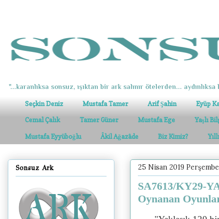
"...karanlıksa sonsuz, ışıktan bir ark salınır ötelerden... aydınlıksa k
Seçkin Deniz
Mustafa Tamer
Arif Şahin
Eyüp K
Cemal Çalık
Tamer Güner
Mustafa Ege
Yaşlı Bi
Mustafa Eyyüboğlu
Âkil Ağazâde
Biz Kimiz?
Yıl
25 Nisan 2019 Perşembe
Sonsuz Ark
SA7613/KY29-YA1
Oynanan Oyunla