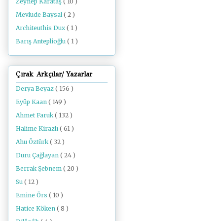
Zeynep Karataş
( 10 )
Mevlude Baysal
( 2 )
Architeuthis Dux
( 1 )
Barış Anteplioğlu
( 1 )
Çırak Arkçılar/ Yazarlar
Derya Beyaz
( 156 )
Eyüp Kaan
( 149 )
Ahmet Faruk
( 132 )
Halime Kirazlı
( 61 )
Ahu Öztürk
( 32 )
Duru Çağlayan
( 24 )
Berrak Şebnem
( 20 )
Su
( 12 )
Emine Örs
( 10 )
Hatice Köken
( 8 )