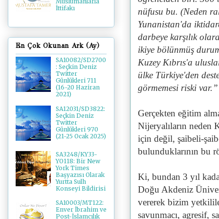
Müslümanlarla
İttifakı
nüfusu bu. (Neden rah
Yunanistan'da iktidard
darbeye karşılık ola
En Çok Okunan Ark (Ay)
ikiye bölünmüş durumd
SA10082/SD2700
Kuzey Kıbrıs'a ulus
: Seçkin Deniz
ülke Türkiye'den deste
Twitter
Günlükleri 711
görmemesi riski var.”
(16-20 Haziran
2021)
SA12031/SD3822:
Gerçekten eğitim alma
Seçkin Deniz
Twitter
Nijeryalıların neden 
Günlükleri 970
(21-25 Ocak 2025)
için değil, şaibeli-şai
bulunduklarının bu rö
SA3248/KY33-
YO118: Bir New
York Times
Başyazısı Olarak
Ki, bundan 3 yıl kad
Yurtta Sulh
Doğu Akdeniz Üniversit
Konseyi Bildirisi
vererek bizim yetkili
SA10003/MT122:
Enver İbrahim ve
savunmacı, agresif, sa
Post-İslamcılık