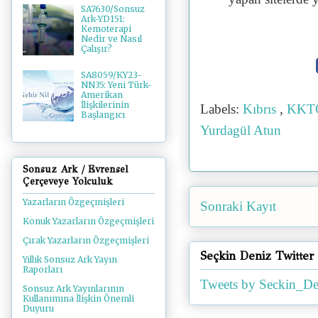
SA7630/Sonsuz
Ark-YD151:
Kemoterapi
Nedir ve Nasıl
Çalışır?
SA8059/KY23-
NN35: Yeni Türk-
Amerikan
İlişkilerinin
Labels:
Kıbrıs
,
KKTC 
Başlangıcı
Yurdagül Atun
Sonsuz Ark / Evrensel
Çerçeveye Yolculuk
Yazarların Özgeçmişleri
Sonraki Kayıt
Konuk Yazarların Özgeçmişleri
Çırak Yazarların Özgeçmişleri
Seçkin Deniz Twitter
Yıllık Sonsuz Ark Yayın
Raporları
Tweets by Seckin_De
Sonsuz Ark Yayınlarının
Kullanımına İlişkin Önemli
Duyuru