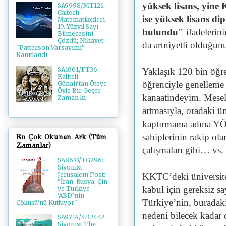
yüksek lisans, yine
SA9998/MT121:
Caltech
ise yüksek lisans d
Matematikçileri
19. Yüzyıl Sayı
bulundu"
ifadeleri
Bilmecesini
Çözdü; Nihayet
da artniyetli olduğ
"Patterson Varsayımı"
Kanıtlandı
SA1001/FT36:
Yaklaşık 120 bin öğr
Kaliteli
öğrenciyle genelleme 
Günah’tan Öteye
Öyle Bir Geçer
kanaatindeyim. Mesela
Zaman ki
artmasıyla, oradaki ü
kaptırmama adına YÖK
sahiplerinin rakip ola
En Çok Okunan Ark (Tüm
Zamanlar)
çalışmaları gibi… vs. 
SA8633/TG296:
Siyonist
Jerusalem Post:
KKTC’deki üniversitel
"İran, Rusya, Çin
kabul için gereksiz s
ve Türkiye
'ABD’nin
Türkiye’nin, buradaki 
Çöküşü'nü Kutluyor"
nedeni bilecek kadar
SA9714/SD2442:
Siyonist The