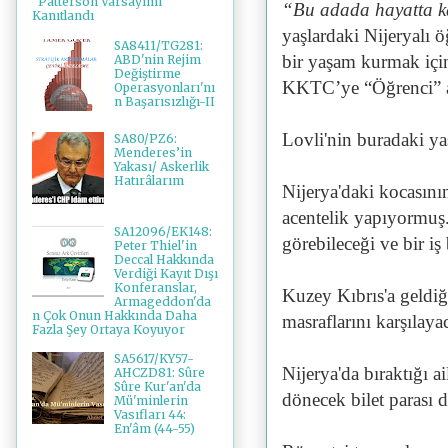
"Patterson Varsayımı"
“Bu adada hayatta k
Kanıtlandı
yaşlardaki Nijeryalı 
SA8411/TG281:
bir yaşam kurmak için
ABD'nin Rejim
Değiştirme
KKTC’ye “Öğrenci” ad
Operasyonları'nı
n Başarısızlığı-II
Lovli'nin buradaki y
SA80/PZ6:
Menderes’in
Yakası/ Askerlik
Hatırâlarım
Nijerya'daki kocasının
acentelik yapıyormuş.
SA12096/EK148:
görebileceği ve bir iş
Peter Thiel'in
Deccal Hakkında
Verdiği Kayıt Dışı
Konferanslar,
Kuzey Kıbrıs'a geldiğ
Armageddon'da
n Çok Onun Hakkında Daha
masraflarını karşılay
Fazla Şey Ortaya Koyuyor
SA5617/KY57-
Nijerya'da bıraktığı a
AHCZD81: Sûre
Sûre Kur'an'da
dönecek bilet parası 
Mü'minlerin
Vasıfları 44:
En'âm (44-55)