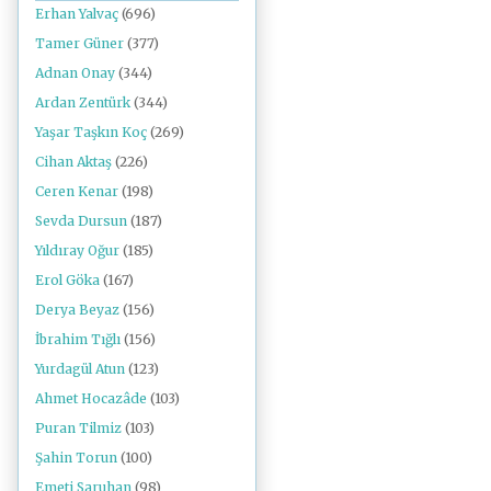
Erhan Yalvaç
(696)
Tamer Güner
(377)
Adnan Onay
(344)
Ardan Zentürk
(344)
Yaşar Taşkın Koç
(269)
Cihan Aktaş
(226)
Ceren Kenar
(198)
Sevda Dursun
(187)
Yıldıray Oğur
(185)
Erol Göka
(167)
Derya Beyaz
(156)
İbrahim Tığlı
(156)
Yurdagül Atun
(123)
Ahmet Hocazâde
(103)
Puran Tilmiz
(103)
Şahin Torun
(100)
Emeti Saruhan
(98)