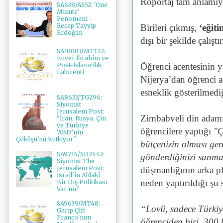
Röportaj tam anlamıyl
SA638/AS52: 'One
Minute'
Fenomeni -
Recep Tayyip
Birileri çıkmış,
‘eğit
Erdoğan
dışı bir şekilde çalış
SA10003/MT122:
Enver İbrahim ve
Öğrenci acentesinin y
Post-İslamcılık
Labirenti
Nijerya’dan öğrenci ad
esneklik gösterilmediğ
SA8633/TG296:
Siyonist
Jerusalem Post:
Zimbabveli din adamı
"İran, Rusya, Çin
ve Türkiye
öğrencilere yaptığı
"Ç
'ABD’nin
Çöküşü'nü Kutluyor"
bütçenizin olması ger
SA9714/SD2442:
gönderdiğinizi sanma
Siyonist The
Jerusalem Post:
düşmanlığının arka p
İsrail'in Ahlakî
neden yaptırıldığı şu 
Bir Dış Politikası
Var mı?
SA9639/MT48:
“Lovli, sadece Türkiy
Garip Çift:
Franco'nun
öğrenciden biri. 300 b