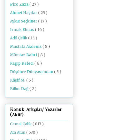
Piro Zaza
( 27 )
Ahmet Haydar
( 25 )
Aykut Seçkiner
( 17 )
Irmak Elmas
( 16 )
Adil Çelik
( 13 )
Mustafa Akdeniz
( 8 )
Mümtaz Bahri
( 8 )
Ragıp Kefeci
( 6 )
Düşünce Dünyası'ndan
( 5 )
Kâşif M.
( 5 )
Billur Dağ
( 2 )
Konuk Arkçılar/ Yazarlar
(Aktif)
Cemal Çalık
( 817 )
Ata Atun
( 530 )