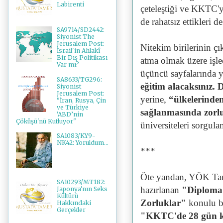
Labirenti
çeteleştiği ve KKTC'
de rahatsız ettikleri 
SA9714/SD2442:
Siyonist The
Jerusalem Post:
Nitekim birilerinin çı
İsrail'in Ahlakî
Bir Dış Politikası
atma olmak üzere işle
Var mı?
üçüncü sayfalarında y
SA8633/TG296:
eğitim alacaksınız.
Siyonist
Jerusalem Post:
yerine,
“ülkelerinden 
"İran, Rusya, Çin
ve Türkiye
sağlanmasında zorlu
'ABD’nin
Çöküşü'nü Kutluyor"
üniversiteleri sorgul
SA1083/KY9-
NK42: Yoruldum...
***
Öte yandan, YÖK Tanı
SA10293/MT182:
hazırlanan
"Diploma v
Japonya'nın Seks
Kültürü
Zorluklar"
konulu bi
Hakkındaki
Gerçekler
"KKTC'de 28 gün kal