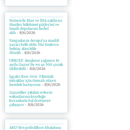
Yemen'de füze ve İHA saldırısı:
Husiler hükümet güçlerini ve
Suudi depolarını hedef
aldı
- 8/6/2026
Yangınların Avrupa'ya maddi
zararı belli oldu: Yüz binlerce
hektar alan küle
döndü
- 8/6/2026
UNICEF: Ateşkese rağmen 10
ayda Gazze'de en az 300 çocuk
öldürüldü
- 8/6/2026
İşgalci Ben-Gvir: Filistinli
tutsaklar için timsah yüzen
hendek kazıyoruz
- 8/6/2026
Gazzeliler yıkılan evlerin
enkazlarına koyduğu
kovanlarla bal üretmeye
çalışıyor
- 8/6/2026
ABD'den polisilikon ithalatına