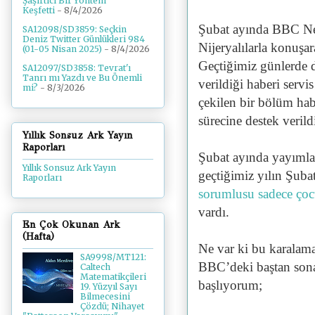
Şaşırtıcı Bir Yöntem
Keşfetti
- 8/4/2026
Şubat ayında BBC Ne
SA12098/SD3859: Seçkin
Deniz Twitter Günlükleri 984
Nijeryalılarla konuşar
(01-05 Nisan 2025)
- 8/4/2026
Geçtiğimiz günlerde 
SA12097/SD3858: Tevrat'ı
Tanrı mı Yazdı ve Bu Önemli
verildiği haberi serv
mi?
- 8/3/2026
çekilen bir bölüm haber
sürecine destek verildi
Yıllık Sonsuz Ark Yayın
Raporları
Şubat ayında yayımlan
Yıllık Sonsuz Ark Yayın
geçtiğimiz yılın Şub
Raporları
sorumlusu sadece çoc
vardı.
En Çok Okunan Ark
(Hafta)
Ne var ki bu karalama
SA9998/MT121:
BBC’deki baştan sona 
Caltech
Matematikçileri
başlıyorum;
19. Yüzyıl Sayı
Bilmecesini
Çözdü; Nihayet