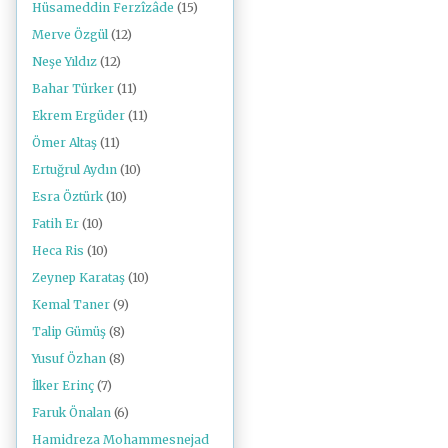
Hüsameddin Ferzîzâde
(15)
Merve Özgül
(12)
Neşe Yıldız
(12)
Bahar Türker
(11)
Ekrem Ergüder
(11)
Ömer Altaş
(11)
Ertuğrul Aydın
(10)
Esra Öztürk
(10)
Fatih Er
(10)
Heca Ris
(10)
Zeynep Karataş
(10)
Kemal Taner
(9)
Talip Gümüş
(8)
Yusuf Özhan
(8)
İlker Erinç
(7)
Faruk Önalan
(6)
Hamidreza Mohammesnejad