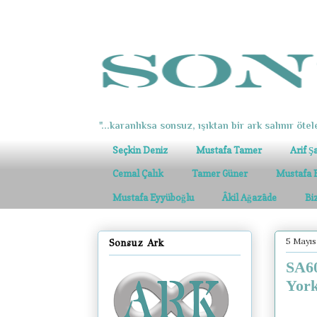
"...karanlıksa sonsuz, ışıktan bir ark salınır ötel
Seçkin Deniz
Mustafa Tamer
Arif Ş
Cemal Çalık
Tamer Güner
Mustafa 
Mustafa Eyyüboğlu
Âkil Ağazâde
Bi
5 Mayıs
Sonsuz Ark
SA60
York