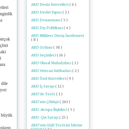
ABD Deniz Kuvvetleri
( 6 )
tleri
ABD Devlet Yapısı
( 2 )
nginlik
na
ABD Donanması
( 5 )
ABD Dış Politikası
( 4 )
ABD Nükleer Duruş İncelemesi
birçok
( 8 )
çbiri
ABD Ordusu
( 38 )
daki
ABD Seçimleri
( 16 )
i
ABD Ulusal Muhafızları
( 1 )
ara
ABD Veteran İntiharları
( 2 )
ABD Özel Kuvvetleri
( 9 )
 dile
ABD İç Savaşı
( 12 )
ıyor:
ABD'de Terör
( 1 )
,
ABD'nin Çöküşü
( 263 )
ABD-Avrupa İlişkileri
( 5 )
a büyük
ABD-Çin Savaşı
( 25 )
ABD’nin Gizli Terörist İzleme
nların