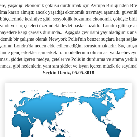
tere, yaşadığı ekonomik çöküşü durdurmak için Avrupa Birliği'nden Brex
ılma kararı almıştı; ancak yaşadığı ekonomik travmayı aşamadı, güvenli
 bütçelerinde kesintiye gitti, sosyolojik bozunma ekonomik çöküşle birli
andı ve suç çeteleri üzerindeki devlet baskısı azaldı.. Londra gittikçe a
nayetlere karşı çaresiz durumda... Aşağıda çevirisini yayınladığımız ana
demik bir çalışma olarak Newyork Polisi'nin benzer suçlara karşı sağla
şarının Londra'da neden elde edilemediğini soruşturmaktadır. Suç artışı
linde genç erkekler için
erkek rol modellerinin olmaması ya da ebeveyn
ası, şiddet içeren medya, çeteler ve Polis'in durdurma ve arama yetkil
lanması gibi nedenlerin yanı sıra şiddet ve isyan içeren müzik de sayılmak
Seçkin Deniz, 05.05.3018