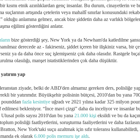
ir kısmı etnik azınlıklardan genç insanlar. Bu durum, cinayetlerin ve b
a suçlarının artışında çetelerin veya mahallî sınırlar konusundaki rekab
” olduğu anlamına gelmez, ancak bize şiddetin daha az varlıklı bölgele
şma eğilimi gösterdiğini anlatır.
ların
bize gösterdiği şey, New York ya da Newham'da katledilme şansın
nanılmaz derecede az - fakirseniz, şiddet içeren bir ilişkiniz varsa, bir çe
yseniz ya da daha önce suç işlemişseniz çok daha olasıdır. Rastgele bıç
rulma olasılığı, manşet istatistiklerinden çok daha düşüktür.
e yatırım yap
toleranstan ziyade, belki de ABD'den almamız gereken ders, polisliğe ya
rekli bir yatırımdır. Büyükşehir polisinin bütçesi, 2010'dan bu yana 70
n pounddan
fazla kesintiye
uğradı ve 2021 yılına kadar 325 milyon pou
f edilmesi bekleniyor. “İnce mavi çizgi” daha da inceliyor ve insanlar 
. Ulusal polis sayısı 2010'dan bu yana
21.000 kişi
eksildi ve bu da kaçı
toplum polisliği faatliyetlerini, soruşturma faaliyetlerini ve daha fazlasın
. Bratton, New York'taki suçu azaltmak için sıfır toleransı kullanabilirdi
amanda ek olarak
6.000 polis memuru işe aldı
.