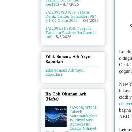
Şaşırtıcı Bir Yöntem
Keşfetti
- 8/4/2026
SA12098/SD3859: Seçkin
Deniz Twitter Günlükleri 984
(01-05 Nisan 2025)
- 8/4/2026
S
SA12097/SD3858: Tevrat'ı
Tanrı mı Yazdı ve Bu Önemli
mi?
- 8/3/2026
Londra
Yıllık Sonsuz Ark Yayın
öldüğü 
Raporları
Ocak 2
Yıllık Sonsuz Ark Yayın
çoğunl
Raporları
New Yo
hikaye 
En Çok Okunan Ark
ciddi 
(Hafta)
cinaye
SA9998/MT121:
başına 
Caltech
Matematikçileri
ABD iç
19. Yüzyıl Sayı
Bilmecesini
Çözdü; Nihayet
Letony