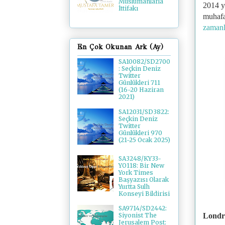
Müslümanlarla
2014 yı
İttifakı
muhafa
zamanl
En Çok Okunan Ark (Ay)
SA10082/SD2700
: Seçkin Deniz
Twitter
Günlükleri 711
(16-20 Haziran
2021)
SA12031/SD3822:
Seçkin Deniz
Twitter
Günlükleri 970
(21-25 Ocak 2025)
SA3248/KY33-
YO118: Bir New
York Times
Başyazısı Olarak
Yurtta Sulh
Konseyi Bildirisi
SA9714/SD2442:
Londr
Siyonist The
Jerusalem Post: