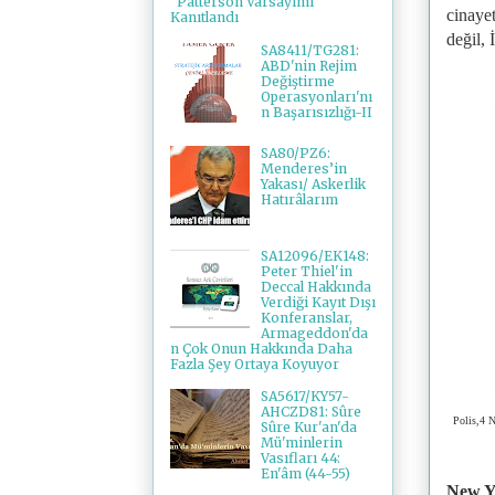
"Patterson Varsayımı"
cinayet
Kanıtlandı
değil, 
SA8411/TG281:
ABD'nin Rejim
Değiştirme
Operasyonları'nı
n Başarısızlığı-II
SA80/PZ6:
Menderes’in
Yakası/ Askerlik
Hatırâlarım
SA12096/EK148:
Peter Thiel'in
Deccal Hakkında
Verdiği Kayıt Dışı
Konferanslar,
Armageddon'da
n Çok Onun Hakkında Daha
Fazla Şey Ortaya Koyuyor
SA5617/KY57-
AHCZD81: Sûre
Polis,4 N
Sûre Kur'an'da
Mü'minlerin
Vasıfları 44:
En'âm (44-55)
New Y