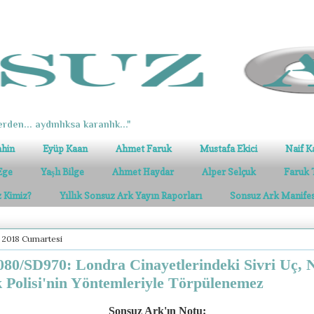
erden... aydınlıksa karanlık..."
ahin
Eyüp Kaan
Ahmet Faruk
Mustafa Ekici
Naif K
Ege
Yaşlı Bilge
Ahmet Haydar
Alper Selçuk
Faruk 
z Kimiz?
Yıllık Sonsuz Ark Yayın Raporları
Sonsuz Ark Manife
 2018 Cumartesi
80/SD970: Londra Cinayetlerindeki Sivri Uç,
 Polisi'nin Yöntemleriyle Törpülenemez
Sonsuz Ark'ın Notu: