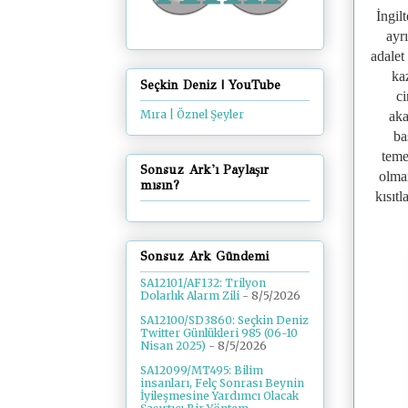
İngil
ayr
adalet
kaz
Seçkin Deniz | YouTube
ci
Mıra | Öznel Şeyler
aka
ba
teme
Sonsuz Ark'ı Paylaşır
olmam
mısın?
kısıt
Sonsuz Ark Gündemi
SA12101/AF132: Trilyon
Dolarlık Alarm Zili
- 8/5/2026
SA12100/SD3860: Seçkin Deniz
Twitter Günlükleri 985 (06-10
Nisan 2025)
- 8/5/2026
SA12099/MT495: Bilim
insanları, Felç Sonrası Beynin
İyileşmesine Yardımcı Olacak