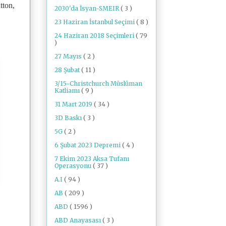
tton,
2030'da İsyan-SMEIR
( 3 )
23 Haziran İstanbul Seçimi
( 8 )
24 Haziran 2018 Seçimleri
( 79
)
27 Mayıs
( 2 )
28 Şubat
( 11 )
3/15-Christchurch Müslüman
Katliamı
( 9 )
31 Mart 2019
( 34 )
3D Baskı
( 3 )
5G
( 2 )
6 Şubat 2023 Depremi
( 4 )
7 Ekim 2023 Aksa Tufanı
Operasyonu
( 37 )
A.I
( 94 )
AB
( 209 )
ABD
( 1596 )
ABD Anayasası
( 3 )