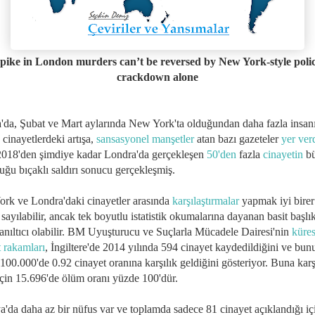
pike in London murders can’t be reversed by New York-style poli
crackdown alone
'da, Şubat ve Mart aylarında New York'ta olduğundan daha fazla insan
cinayetlerdeki artışa,
sansasyonel manşetler
atan bazı gazeteler
yer ver
018'den şimdiye kadar Londra'da gerçekleşen
50'den
fazla
cinayetin
b
uğu bıçaklı saldırı sonucu gerçekleşmiş.
rk ve Londra'daki cinayetler arasında
karşılaştırmalar
yapmak iyi birer
sayılabilir, ancak tek boyutlu istatistik okumalarına dayanan basit başlık
yanıltıcı olabilir. BM Uyuşturucu ve Suçlarla Mücadele Dairesi'nin
küres
t rakamları
, İngiltere'de 2014 yılında 594 cinayet kaydedildiğini ve bun
100.000'de 0.92 cinayet oranına karşılık geldiğini gösteriyor. Buna karş
in 15.696'de ölüm oranı yüzde 100'dür.
a'da daha az bir nüfus var ve toplamda sadece 81 cinayet açıklandığı iç