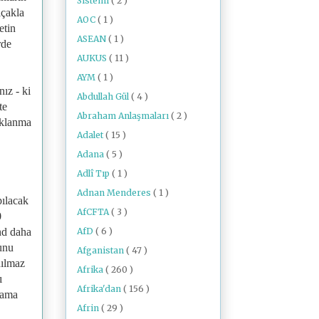
Sistemi
( 2 )
ıçakla
AOC
( 1 )
etin
ASEAN
( 1 )
rde
AUKUS
( 11 )
AYM
( 1 )
ız - ki
Abdullah Gül
( 4 )
te
Abraham Anlaşmaları
( 2 )
aklanma
Adalet
( 15 )
Adana
( 5 )
Adlî Tıp
( 1 )
Adnan Menderes
( 1 )
pılacak
AfCFTA
( 3 )
0
AfD
( 6 )
nd daha
bunu
Afganistan
( 47 )
nılmaz
Afrika
( 260 )
ı
Afrika'dan
( 156 )
, ama
Afrin
( 29 )