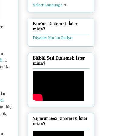
Select Language
▼
Kur'an Dinlemek İster
ce
misin?
Diyanet Kur'an Radyo
ın
Bülbül Sesi Dinlemek İster
di
. 1
misin?
üyük
lar
el
un kişi
ılık,
Yağmur Sesi Dinlemek İster
misin?
in