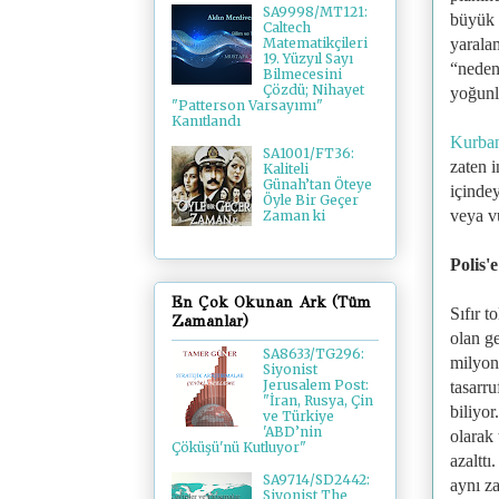
SA9998/MT121:
büyük b
Caltech
yaralam
Matematikçileri
19. Yüzyıl Sayı
“neden
Bilmecesini
Çözdü; Nihayet
yoğunla
"Patterson Varsayımı"
Kanıtlandı
Kurban
SA1001/FT36:
zaten i
Kaliteli
Günah’tan Öteye
içinde
Öyle Bir Geçer
veya vu
Zaman ki
Polis'
En Çok Okunan Ark (Tüm
Sıfır 
Zamanlar)
olan ge
SA8633/TG296:
milyo
Siyonist
Jerusalem Post:
tasarru
"İran, Rusya, Çin
biliyor
ve Türkiye
'ABD’nin
olarak 
Çöküşü'nü Kutluyor"
azalttı
SA9714/SD2442:
aynı z
Siyonist The