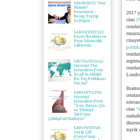
SA638/AS52: 'One
Minute'
Fenomeni -
2017 y
Recep Tayyip
olan
2
Erdoğan
oranla
SA10003/MT122:
muazza
Enver İbrahim ve
cinayet
Post-İslamcılık
Labirenti
politik
oranlar
argüma
SA9714/SD2442:
Siyonist The
oranla
Jerusalem Post:
Londra
İsrail'in Ahlakî
Bir Dış Politikası
Var mı?
Bratto
SA8633/TG296:
ortalar
Siyonist
Jerusalem Post:
toleran
"İran, Rusya, Çin
olan
“k
ve Türkiye
'ABD’nin
mahalle
Çöküşü'nü Kutluyor"
düzensi
SA9639/MT48:
teşvik 
Garip Çift:
Franco'nun