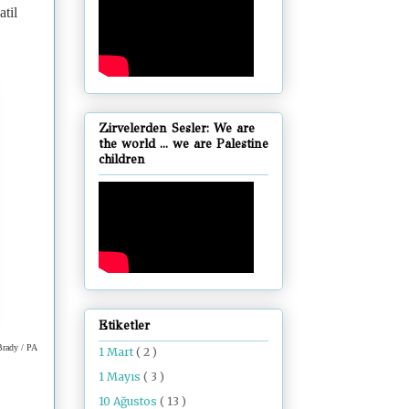
atil
Zirvelerden Sesler: We are
the world ... we are Palestine
children
Etiketler
Brady / PA
1 Mart
( 2 )
1 Mayıs
( 3 )
10 Ağustos
( 13 )