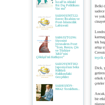
İsrail'in Ahlakî
Bir Dış Politikası
Belki 
Var mı?
sadece
SA10003/MT122:
ve yok
Enver İbrahim ve
cinaye
Post-İslamcılık
Labirenti
Londra'
karmaşı
SA8633/TG296:
Siyonist
tek ba
Jerusalem Post:
artışı 
"İran, Rusya, Çin
ve Türkiye
Cressi
'ABD’nin
Çöküşü'nü Kutluyor"
teşvik 
SA10293/MT182:
Japonya'nın Seks
Dick, 
Kültürü
getiren
Hakkındaki
Gerçekler
erkek 
çeteler
SA1083/KY9-
NK42: Yoruldum...
Ancak,
bir et
planın