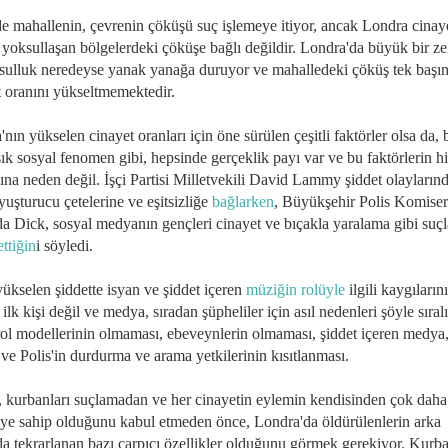
de mahallenin, çevrenin çöküşü suç işlemeye itiyor, ancak Londra cinaye
 yoksullaşan bölgelerdeki çöküşe bağlı değildir. Londra'da büyük bir ze
sulluk neredeyse yanak yanağa duruyor ve mahalledeki çöküş tek başı
t oranını yükseltmemektedir.
nın yükselen cinayet oranları için öne sürülen çeşitli faktörler olsa da, 
k sosyal fenomen gibi, hepsinde gerçeklik payı var ve bu faktörlerin hi
şına neden değil.
İşçi Partisi Milletvekili David Lammy şiddet olayların
uyuşturucu çetelerine ve eşitsizliğe
bağlarken
, Büyükşehir Polis Komiser
da Dick, sosyal medyanın gençleri cinayet ve bıçakla yaralama gibi suçl
ettiğin
i söyledi.
yükselen şiddette isyan ve şiddet içeren
müziğin rolüyle
ilgili kaygılarını
 ilk kişi değil ve medya, sıradan şüpheliler için asıl nedenleri şöyle sıral
rol modellerinin olmaması, ebeveynlerin olmaması, şiddet içeren medya
 ve Polis'in durdurma ve arama yetkilerinin kısıtlanması.
 kurbanları suçlamadan ve her cinayetin eylemin kendisinden çok dah
kiye sahip olduğunu kabul etmeden önce, Londra'da öldürülenlerin arka
da tekrarlanan
bazı çarpıcı özellikler olduğunu görmek gerekiyor. Kurba