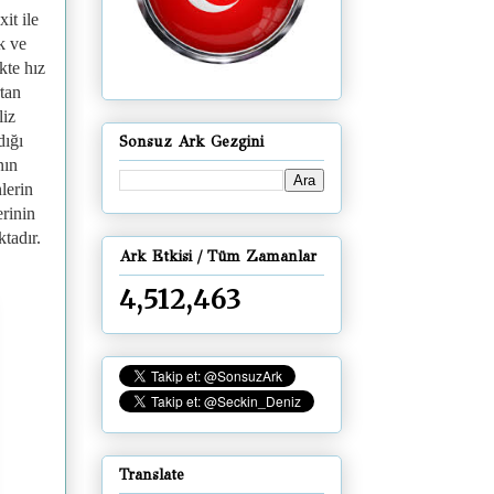
it ile
k ve
kte hız
rtan
liz
dığı
Sonsuz Ark Gezgini
nın
lerin
erinin
tadır.
Ark Etkisi / Tüm Zamanlar
4,512,463
Translate