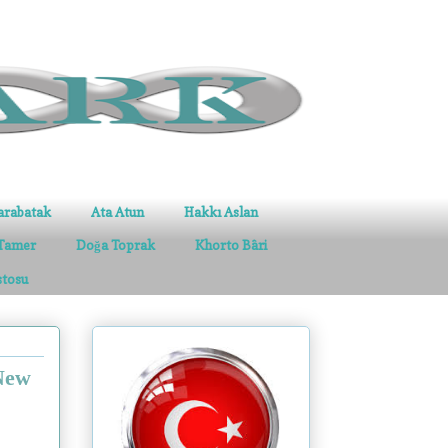
arabatak
Ata Atun
Hakkı Aslan
Tamer
Doğa Toprak
Khorto Bâri
stosu
 New