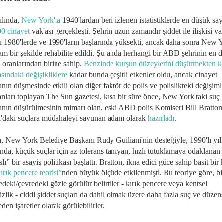
ılında,
New York'ta
1940'lardan beri izlenen istatistiklerde en düşük say
90 cinayet
vak'ası gerçekleşti. Şehrin
uzun zamandır şiddet ile ilişkisi va
rı 1980'lerde ve 1990'ların başlarında yüksekti, ancak daha sonra New 
m bir şekilde rehabilite edildi. Şu anda herhangi bir ABD şehrinin en 
 oranlarından birine sahip.
Benzinde kurşun düzeylerini düşürmekten k
asındaki değişikliklere
kadar bunda çeşitli etkenler oldu, ancak cinayet
ının düşmesinde etkili olan diğer faktör de polis ve polislikteki değişim
nları toplayan The Sun gazetesi, kısa bir süre önce, New York'taki suç
rının düşürülmesinin mimarı olan, eski ABD polis Komiseri Bill Bratton
'daki suçlara müdahaleyi savunan adam olarak
hazırladı
.
n, New York Belediye Başkanı Rudy Guiliani'nin desteğiyle, 1990'lı yıl
ında, küçük suçlar için az tolerans tanıyan, hızlı tutuklamaya odaklanan 
slı” bir asayiş politikası başlattı. Bratton, ikna edici güce sahip basit bi
ırık pencere teorisi”
nden büyük ölçüde etkilenmişti. Bu teoriye göre, bi
deki/çevredeki gözle görülür belirtiler - kırık pencere veya kentsel
zlik - ciddi şiddet suçları da dahil olmak üzere daha fazla suç ve düzens
eden işaretler olarak görülebilirler.