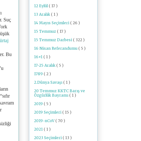
12 Eylül
( 17 )
ı
13 Aralık
( 1 )
r. Suç
14 Mayıs Seçimleri
( 26 )
York
15 Temmuz
( 17 )
düşük
15 Temmuz Darbesi
( 322 )
ürtaj
16 Nisan Referandumu
( 5 )
ler. Bu
16+1
( 1 )
17-25 Aralık
( 5 )
'u
1789
( 2 )
2.Dünya Savaşı
( 1 )
ların
20 Temmuz KKTC Barış ve
Özgürlük Bayramı
( 1 )
“sıfır
r kavram
2019
( 5 )
r
2019 Seçimleri
( 15 )
2019-nCoV
( 70 )
izliği
2021
( 1 )
2023 Seçimleri
( 13 )