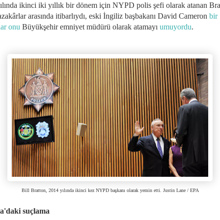
lında ikinci iki yıllık bir dönem için NYPD polis şefi olarak atanan Bra
zakârlar arasında itibarlıydı, eski İngiliz başbakanı David Cameron
bir
ar onu
Büyükşehir emniyet müdürü olarak atamayı
umuyordu
.
Bill Bratton, 2014 yılında ikinci kez NYPD başkanı olarak yemin etti. Justin Lane / EPA
a'daki suçlama