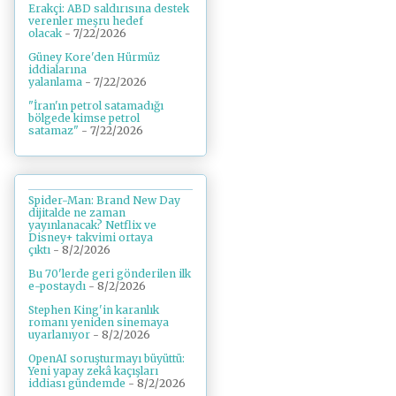
Erakçi: ABD saldırısına destek
verenler meşru hedef
olacak
- 7/22/2026
Güney Kore'den Hürmüz
iddialarına
yalanlama
- 7/22/2026
"İran'ın petrol satamadığı
bölgede kimse petrol
satamaz"
- 7/22/2026
Spider-Man: Brand New Day
dijitalde ne zaman
yayınlanacak? Netflix ve
Disney+ takvimi ortaya
çıktı
- 8/2/2026
Bu 70'lerde geri gönderilen ilk
e-postaydı
- 8/2/2026
Stephen King'in karanlık
romanı yeniden sinemaya
uyarlanıyor
- 8/2/2026
OpenAI soruşturmayı büyüttü:
Yeni yapay zekâ kaçışları
iddiası gündemde
- 8/2/2026