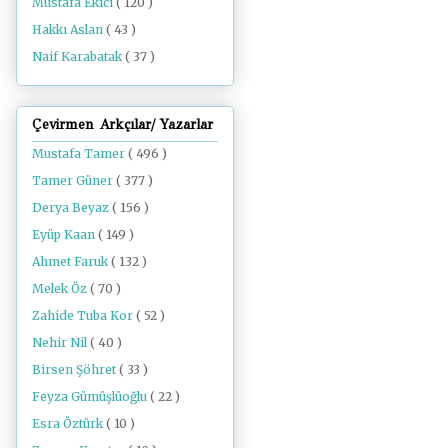
Mustafa Ekici
( 120 )
Hakkı Aslan
( 43 )
Naif Karabatak
( 37 )
Çevirmen Arkçılar/ Yazarlar
Mustafa Tamer
( 496 )
Tamer Güner
( 377 )
Derya Beyaz
( 156 )
Eyüp Kaan
( 149 )
Ahmet Faruk
( 132 )
Melek Öz
( 70 )
Zahide Tuba Kor
( 52 )
Nehir Nil
( 40 )
Birsen Şöhret
( 33 )
Feyza Gümüşlüoğlu
( 22 )
Esra Öztürk
( 10 )