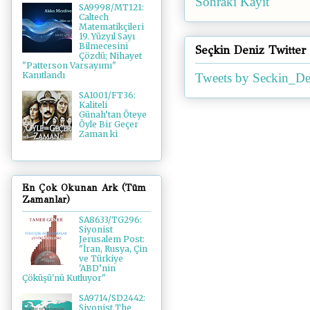
Sonraki Kayıt
SA9998/MT121:
Caltech
Matematikçileri
19. Yüzyıl Sayı
Bilmecesini
Seçkin Deniz Twitter
Çözdü; Nihayet
"Patterson Varsayımı"
Kanıtlandı
Tweets by Seckin_De
SA1001/FT36:
Kaliteli
Günah’tan Öteye
Öyle Bir Geçer
Zaman ki
En Çok Okunan Ark (Tüm
Zamanlar)
SA8633/TG296:
Siyonist
Jerusalem Post:
"İran, Rusya, Çin
ve Türkiye
'ABD’nin
Çöküşü'nü Kutluyor"
SA9714/SD2442:
Siyonist The