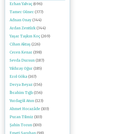
Erhan Yalvaç
(696)
Tamer Güner
(377)
Adnan Onay
(344)
Ardan Zentürk
(344)
Yaşar Taşkın Koç
(269)
Cihan Aktaş
(226)
Ceren Kenar
(198)
Sevda Dursun
(187)
Yıldıray Oğur
(185)
Erol Göka
(167)
Derya Beyaz
(156)
İbrahim Tığlı
(156)
Yurdagül Atun
(123)
Ahmet Hocazâde
(103)
Puran Tilmiz
(103)
Şahin Torun
(100)
Emeti Saruhan
(98)