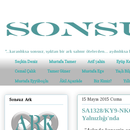
"...karanlıksa sonsuz, ışıktan bir ark salınır ötelerden... aydınlıksa k
Seçkin Deniz
Mustafa Tamer
Arif Şahin
Eyüp K
Cemal Çalık
Tamer Güner
Mustafa Ege
Yaşlı Bi
Mustafa Eyyüboğlu
Âkil Ağazâde
Biz Kimiz?
Yıl
15 Mayıs 2015 Cuma
Sonsuz Ark
SA1328/KY9-NK61
Yalnızlığı'nda