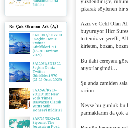
yüzdendir işte, ruhu
Müslümanlarla
İttifakı
çıkarak söylenen bir 
Aziz ve Celil Olan A
En Çok Okunan Ark (Ay)
buyuruyor Hicr Sures
SA10082/SD2700
tertemiz ve şerefli; A
: Seçkin Deniz
Twitter
kirleten, bozan, bozma
Günlükleri 711
(16-20 Haziran
2021)
Bu ilahi cereyanı gör
SA12031/SD3822:
atıyorlar şimdi…
Seçkin Deniz
Twitter
Günlükleri 970
(21-25 Ocak 2025)
Şu anda camiden sala s
raciun…
SA3248/KY33-
YO118: Bir New
York Times
Başyazısı Olarak
Neyse bu günlük bu k
Yurtta Sulh
Konseyi Bildirisi
parmaklarım da çok ac
SA9714/SD2442:
Siyonist The
Jerusalem Post:
Bir gün hepimizin s