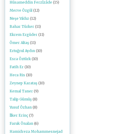
Hüsameddin Ferzîzâde
(15)
Merve Özgül
(12)
Neşe Yıldız
(12)
Bahar Türker
(11)
Ekrem Ergüder
(11)
Ömer Altaş
(11)
Ertuğrul Aydın
(10)
Esra Öztürk
(10)
Fatih Er
(10)
Heca Ris
(10)
Zeynep Karataş
(10)
Kemal Taner
(9)
Talip Gümüş
(8)
Yusuf Özhan
(8)
İlker Erinç
(7)
Faruk Önalan
(6)
Hamidreza Mohammesnejad