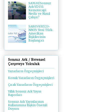
SA7630/Sonsuz
Ark-YD151:
Kemoterapi
Nedir ve Nasıl
Çalışır?
SA8059/KY23-
NN35: Yeni Türk-
Amerikan
İlişkilerinin
Başlangıcı
Sonsuz Ark / Evrensel
Çerçeveye Yolculuk
Yazarların Özgeçmişleri
Konuk Yazarların Özgeçmişleri
Çırak Yazarların Özgeçmişleri
Yıllık Sonsuz Ark Yayın
Raporları
Sonsuz Ark Yayınlarının
Kullanımına İlişkin Önemli
Duyuru