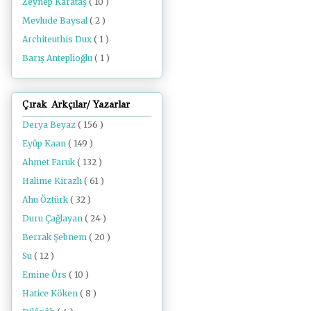
Zeynep Karataş
( 10 )
Mevlude Baysal
( 2 )
Architeuthis Dux
( 1 )
Barış Anteplioğlu
( 1 )
Çırak Arkçılar/ Yazarlar
Derya Beyaz
( 156 )
Eyüp Kaan
( 149 )
Ahmet Faruk
( 132 )
Halime Kirazlı
( 61 )
Ahu Öztürk
( 32 )
Duru Çağlayan
( 24 )
Berrak Şebnem
( 20 )
Su
( 12 )
Emine Örs
( 10 )
Hatice Köken
( 8 )