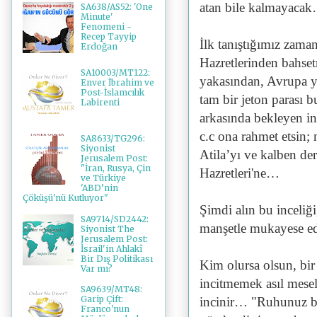
atan bile kalmayaca
SA638/AS52: 'One
Minute'
Fenomeni -
Recep Tayyip
İlk tanıştığımız zam
Erdoğan
Hazretlerinden bahse
SA10003/MT122:
yakasından, Avrupa y
Enver İbrahim ve
Post-İslamcılık
tam bir jeton parası 
Labirenti
arkasında bekleyen in
c.c ona rahmet etsin; 
SA8633/TG296:
Siyonist
Atila’yı ve kalben d
Jerusalem Post:
"İran, Rusya, Çin
Hazretleri'ne…
ve Türkiye
'ABD’nin
Çöküşü'nü Kutluyor"
Şimdi alın bu inceliğ
SA9714/SD2442:
manşetle mukayese 
Siyonist The
Jerusalem Post:
İsrail'in Ahlakî
Bir Dış Politikası
Kim olursa olsun, bi
Var mı?
incitmemek asıl mesel
SA9639/MT48:
Garip Çift:
incinir… "Ruhunuz b
Franco'nun