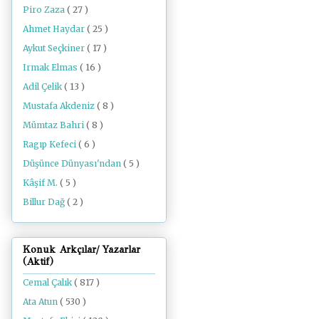
Piro Zaza
( 27 )
Ahmet Haydar
( 25 )
Aykut Seçkiner
( 17 )
Irmak Elmas
( 16 )
Adil Çelik
( 13 )
Mustafa Akdeniz
( 8 )
Mümtaz Bahri
( 8 )
Ragıp Kefeci
( 6 )
Düşünce Dünyası'ndan
( 5 )
Kâşif M.
( 5 )
Billur Dağ
( 2 )
Konuk Arkçılar/ Yazarlar
(Aktif)
Cemal Çalık
( 817 )
Ata Atun
( 530 )