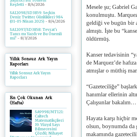
Şaşırtıcı Bir Yöntem
Keşfetti
- 8/4/2026
Mesele şu; Gabriel Gar
SA12098/SD3859: Seçkin
konulmuştu. Marquez 
Deniz Twitter Günlükleri 984
(01-05 Nisan 2025)
- 8/4/2026
geldiği ve bugün bir 
SA12097/SD3858: Tevrat'ı
almıştı. İşte bu “kans
Tanrı mı Yazdı ve Bu Önemli
öldürmüş.
mi?
- 8/3/2026
Kanser tedavisinin “y
Yıllık Sonsuz Ark Yayın
de Marquez’de hafıza
Raporları
atmışlar o müthiş ma
Yıllık Sonsuz Ark Yayın
Raporları
“Gazeteciliğe” başlar
hanımlar ellerinin altı
En Çok Okunan Ark
Çalışsınlar bakalım…
(Hafta)
SA9998/MT121:
Caltech
Hayata karşı hiçbir m
Matematikçileri
19. Yüzyıl Sayı
olsun, boynumda da g
Bilmecesini
makamında gazetecilik
Çözdü; Nihayet