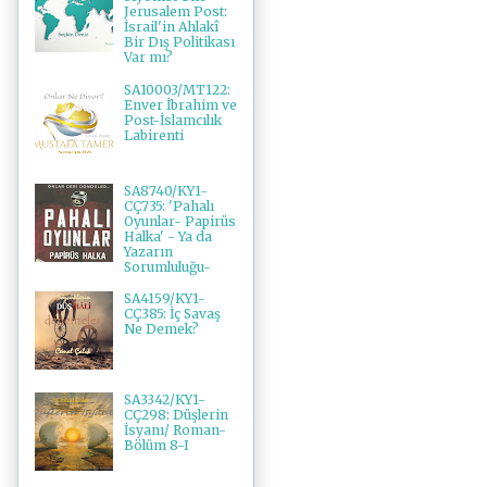
Jerusalem Post:
İsrail'in Ahlakî
Bir Dış Politikası
Var mı?
SA10003/MT122:
Enver İbrahim ve
Post-İslamcılık
Labirenti
SA8740/KY1-
CÇ735: 'Pahalı
Oyunlar- Papirüs
Halka' - Ya da
Yazarın
Sorumluluğu-
SA4159/KY1-
CÇ385: İç Savaş
Ne Demek?
SA3342/KY1-
CÇ298: Düşlerin
İsyanı/ Roman-
Bölüm 8-I