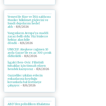
Yemen'de füze ve İHA saldırısı:
Husiler hükümet güçlerini ve
Suudi depolarını hedef
aldı
- 8/6/2026
Yangınların Avrupa'ya maddi
zararı belli oldu: Yüz binlerce
hektar alan küle
döndü
- 8/6/2026
UNICEF: Ateşkese rağmen 10
ayda Gazze'de en az 300 çocuk
öldürüldü
- 8/6/2026
İşgalci Ben-Gvir: Filistinli
tutsaklar için timsah yüzen
hendek kazıyoruz
- 8/6/2026
Gazzeliler yıkılan evlerin
enkazlarına koyduğu
kovanlarla bal üretmeye
çalışıyor
- 8/6/2026
ABD'den polisilikon ithalatına