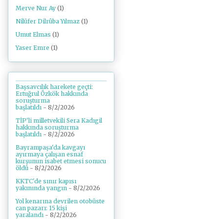
Merve Nur Ay
(1)
Nilüfer Dilrûba Yılmaz
(1)
Umut Elmas
(1)
Yaser Emre
(1)
Başsavcılık harekete geçti:
Ertuğrul Özkök hakkında
soruşturma
başlatıldı
- 8/2/2026
TİP'li milletvekili Sera Kadıgil
hakkında soruşturma
başlatıldı
- 8/2/2026
Bayrampaşa'da kavgayı
ayırmaya çalışan esnaf
kurşunun isabet etmesi sonucu
öldü
- 8/2/2026
KKTC'de sınır kapısı
yakınında yangın
- 8/2/2026
Yol kenarına devrilen otobüste
can pazarı: 15 kişi
yaralandı
- 8/2/2026