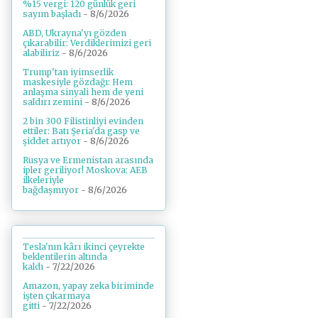
%15 vergi: 120 günlük geri
sayım başladı
- 8/6/2026
ABD, Ukrayna'yı gözden
çıkarabilir: Verdiklerimizi geri
alabiliriz
- 8/6/2026
Trump'tan iyimserlik
maskesiyle gözdağı: Hem
anlaşma sinyali hem de yeni
saldırı zemini
- 8/6/2026
2 bin 300 Filistinliyi evinden
ettiler: Batı Şeria'da gasp ve
şiddet artıyor
- 8/6/2026
Rusya ve Ermenistan arasında
ipler geriliyor! Moskova: AEB
ilkeleriyle
bağdaşmıyor
- 8/6/2026
Tesla'nın kârı ikinci çeyrekte
beklentilerin altında
kaldı
- 7/22/2026
Amazon, yapay zeka biriminde
işten çıkarmaya
gitti
- 7/22/2026