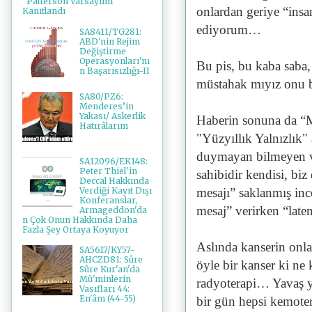
"Patterson Varsayımı"
onlardan geriye “insa
Kanıtlandı
ediyorum…
SA8411/TG281:
ABD'nin Rejim
Değiştirme
Operasyonları'nı
Bu pis, bu kaba saba, 
n Başarısızlığı-II
müstahak mıyız onu 
SA80/PZ6:
Menderes’in
Yakası/ Askerlik
Haberin sonuna da “M
Hatırâlarım
"Yüzyıllık Yalnızlık" 
duymayan bilmeyen va
SA12096/EK148:
Peter Thiel'in
sahibidir kendisi, biz
Deccal Hakkında
Verdiği Kayıt Dışı
mesajı” saklanmış inc
Konferanslar,
mesaj” verirken “late
Armageddon'da
n Çok Onun Hakkında Daha
Fazla Şey Ortaya Koyuyor
Aslında kanserin onl
SA5617/KY57-
AHCZD81: Sûre
öyle bir kanser ki ne 
Sûre Kur'an'da
Mü'minlerin
radyoterapi… Yavaş ya
Vasıfları 44:
En'âm (44-55)
bir gün hepsi kemoter