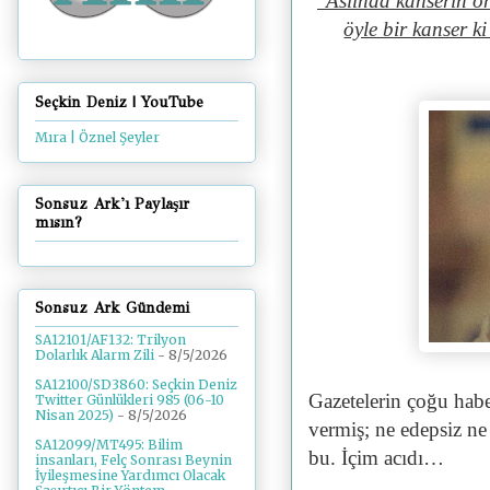
"Aslında kanserin o
öyle bir kanser k
Seçkin Deniz | YouTube
Mıra | Öznel Şeyler
Sonsuz Ark'ı Paylaşır
mısın?
Sonsuz Ark Gündemi
SA12101/AF132: Trilyon
Dolarlık Alarm Zili
- 8/5/2026
SA12100/SD3860: Seçkin Deniz
Gazetelerin çoğu hab
Twitter Günlükleri 985 (06-10
Nisan 2025)
- 8/5/2026
vermiş; ne edepsiz ne
SA12099/MT495: Bilim
bu. İçim acıdı…
insanları, Felç Sonrası Beynin
İyileşmesine Yardımcı Olacak