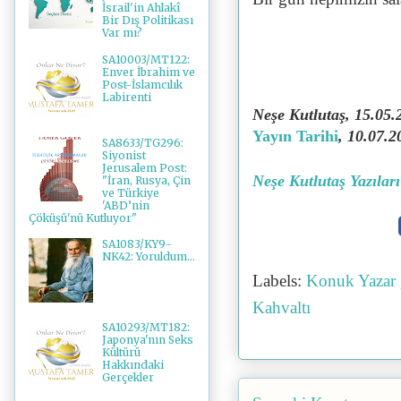
İsrail'in Ahlakî
Bir Dış Politikası
Var mı?
SA10003/MT122:
Enver İbrahim ve
Post-İslamcılık
Labirenti
Neşe Kutlutaş, 15.05
Yayın Tarihi
, 10.07.2
SA8633/TG296:
Siyonist
Jerusalem Post:
Neşe Kutlutaş Yazıları
"İran, Rusya, Çin
ve Türkiye
'ABD’nin
Çöküşü'nü Kutluyor"
SA1083/KY9-
NK42: Yoruldum...
Labels:
Konuk Yazar
Kahvaltı
SA10293/MT182:
Japonya'nın Seks
Kültürü
Hakkındaki
Gerçekler