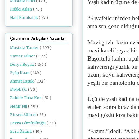
Mustafa Ekici
( 120 )
Yaşlı kadın üçüne de 
Hakkı Aslan
( 43 )
“Kıyafetlerinizden bel
Naif Karabatak
( 37 )
ama sen genç olduğun
Çevirmen Arkçılar/ Yazarlar
Mavi gözlü kızın üzer
Mustafa Tamer
( 495 )
mavi kareli beyaz bir
Tamer Güner
( 377 )
Başörtülü kadın, uçu
Derya Beyaz
( 156 )
kahverengi yazlık bir 
Eyüp Kaan
( 149 )
uzun, koyu kahverengi
Ahmet Faruk
( 132 )
yeşili bir pantolonlu 
Melek Öz
( 70 )
Zahide Tuba Kor
( 52 )
Üçü de yaşlı kadına te
ettiler, sonra biraz da
Nehir Nil
( 40 )
mavi gözlü kıza baktı
Birsen Şöhret
( 33 )
Feyza Gümüşlüoğlu
( 22 )
“Kızım,” dedi. “Aklı 
Esra Öztürk
( 10 )