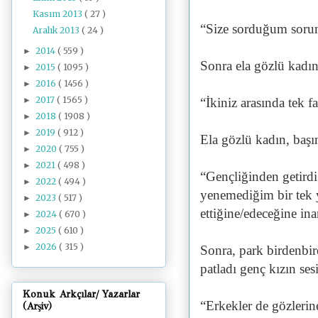
Kasım 2013
( 27 )
“Size sorduğum sorun
Aralık 2013
( 24 )
2014
( 559 )
►
Sonra ela gözlü kadın
2015
( 1095 )
►
2016
( 1456 )
►
2017
( 1565 )
►
“İkiniz arasında tek f
2018
( 1908 )
►
2019
( 912 )
►
Ela gözlü kadın, başın
2020
( 755 )
►
2021
( 498 )
►
“Gençliğinden getirdi
2022
( 494 )
►
yenemediğim bir tek y
2023
( 517 )
►
ettiğine/edeceğine i
2024
( 670 )
►
2025
( 610 )
►
2026
( 315 )
►
Sonra, park birdenbir
patladı genç kızın ses
Konuk Arkçılar/ Yazarlar
“Erkekler de gözlerine
(Arşiv)