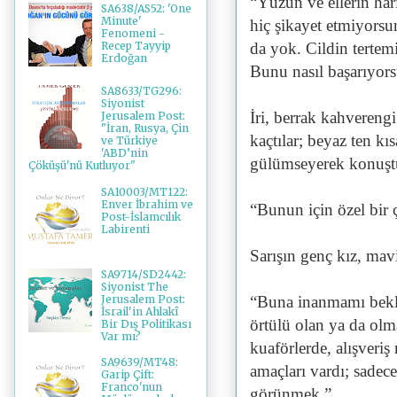
“Yüzün ve ellerin har
SA638/AS52: 'One
Minute'
hiç şikayet etmiyors
Fenomeni -
da yok. Cildin tertem
Recep Tayyip
Erdoğan
Bunu nasıl başarıyor
SA8633/TG296:
Siyonist
İri, berrak kahverengi
Jerusalem Post:
"İran, Rusya, Çin
kaçtılar; beyaz ten kı
ve Türkiye
'ABD’nin
gülümseyerek konuşt
Çöküşü'nü Kutluyor"
SA10003/MT122:
Enver İbrahim ve
“Bunun için özel bir 
Post-İslamcılık
Labirenti
Sarışın genç kız, mavi 
SA9714/SD2442:
Siyonist The
Jerusalem Post:
“Buna inanmamı bekle
İsrail'in Ahlakî
örtülü olan ya da ol
Bir Dış Politikası
Var mı?
kuaförlerde, alışveriş
SA9639/MT48:
amaçları vardı; sadec
Garip Çift:
Franco'nun
görünmek.”