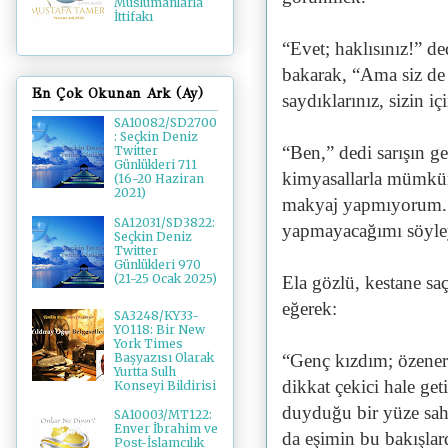
Müslümanlarla
İttifakı
“Evet; haklısınız!” de
bakarak, “Ama siz de
En Çok Okunan Ark (Ay)
saydıklarınız, sizin iç
SA10082/SD2700
: Seçkin Deniz
“Ben,” dedi sarışın g
Twitter
Günlükleri 711
kimyasallarla mümkü
(16-20 Haziran
2021)
makyaj yapmıyorum. F
SA12031/SD3822:
yapmayacağımı söyle
Seçkin Deniz
Twitter
Günlükleri 970
(21-25 Ocak 2025)
Ela gözlü, kestane sa
eğerek:
SA3248/KY33-
YO118: Bir New
York Times
“Genç kızdım; özener
Başyazısı Olarak
Yurtta Sulh
dikkat çekici hale ge
Konseyi Bildirisi
duyduğu bir yüze sah
SA10003/MT122:
Enver İbrahim ve
da eşimin bu bakışlar
Post-İslamcılık