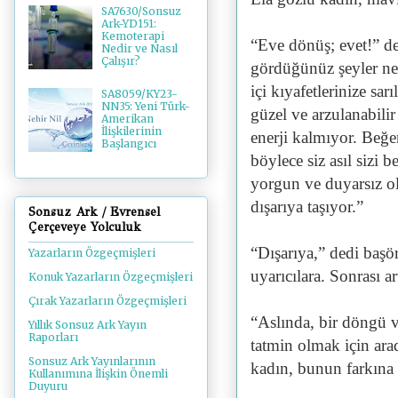
SA7630/Sonsuz
Ark-YD151:
Kemoterapi
“Eve dönüş; evet!” d
Nedir ve Nasıl
Çalışır?
gördüğünüz şeyler nefs
içi kıyafetlerinize sa
SA8059/KY23-
NN35: Yeni Türk-
güzel ve arzulanabili
Amerikan
İlişkilerinin
enerji kalmıyor. Beğe
Başlangıcı
böylece siz asıl sizi
yorgun ve duyarsız o
dışarıya taşıyor.”
Sonsuz Ark / Evrensel
Çerçeveye Yolculuk
“Dışarıya,” dedi başö
Yazarların Özgeçmişleri
uyarıcılara. Sonrası a
Konuk Yazarların Özgeçmişleri
Çırak Yazarların Özgeçmişleri
“Aslında, bir döngü 
Yıllık Sonsuz Ark Yayın
Raporları
tatmin olmak için ara
Sonsuz Ark Yayınlarının
kadın, bunun farkına
Kullanımına İlişkin Önemli
Duyuru