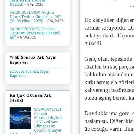
Şaşırtıcı Bir Yöntem
Keşfetti
- 8/4/2026
hu
SA12098/SD3859: Seçkin
Deniz Twitter Günlükleri 984
Üç kişiydiler, diğerl
(01-05 Nisan 2025)
- 8/4/2026
sorular soruyordu. Di
SA12097/SD3858: Tevrat'ı
Tanrı mı Yazdı ve Bu Önemli
anlatıyorlardı. Üçünü
mi?
- 8/3/2026
güzeldi.
Yıllık Sonsuz Ark Yayın
Genç olan, tepesinde 
Raporları
süzülen birkaç parçası
Yıllık Sonsuz Ark Yayın
kahkülün arasından m
Raporları
kırkı aşmış ela gözler
kahverengi başörtüsü
En Çok Okunan Ark
otuzu aşmış berrak ka
(Hafta)
SA9998/MT121:
Duyduklarıma göre, sa
Caltech
Matematikçileri
başlamıştı. Diğer iki
19. Yüzyıl Sayı
Bilmecesini
üç çocuğu vardı. İlki
Çözdü; Nihayet