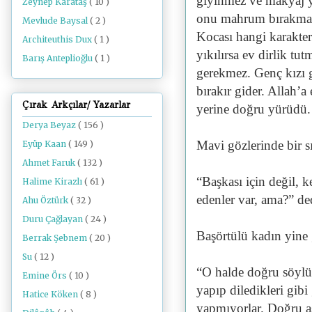
giyinmez ve makyaj y
Zeynep Karataş
( 10 )
onu mahrum bırakmaz
Mevlude Baysal
( 2 )
Kocası hangi karakter
Architeuthis Dux
( 1 )
yıkılırsa ev dirlik tu
Barış Anteplioğlu
( 1 )
gerekmez. Genç kızı gü
bırakır gider. Allah’
Çırak Arkçılar/ Yazarlar
yerine doğru yürüdü.
Derya Beyaz
( 156 )
Mavi gözlerinde bir s
Eyüp Kaan
( 149 )
Ahmet Faruk
( 132 )
“Başkası için değil, k
Halime Kirazlı
( 61 )
edenler var, ama?” de
Ahu Öztürk
( 32 )
Duru Çağlayan
( 24 )
Başörtülü kadın yine
Berrak Şebnem
( 20 )
Su
( 12 )
“O halde doğru söylü
Emine Örs
( 10 )
yapıp diledikleri gibi
Hatice Köken
( 8 )
yapmıyorlar. Doğru as