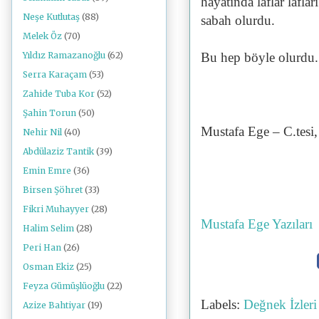
hayatında laflar lafl
Neşe Kutlutaş
(88)
sabah olurdu.
Melek Öz
(70)
Bu hep böyle olurdu.
Yıldız Ramazanoğlu
(62)
Serra Karaçam
(53)
Zahide Tuba Kor
(52)
Şahin Torun
(50)
Mustafa Ege – C.tesi,
Nehir Nil
(40)
Abdülaziz Tantik
(39)
Emin Emre
(36)
Birsen Şöhret
(33)
Fikri Muhayyer
(28)
Mustafa Ege Yazıları
Halim Selim
(28)
Peri Han
(26)
Osman Ekiz
(25)
Feyza Gümüşlüoğlu
(22)
Labels:
Değnek İzler
Azize Bahtiyar
(19)