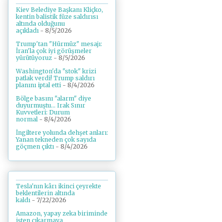
Kiev Belediye Başkanı Kliçko,
kentin balistik füze saldırısı
altında olduğunu
açıkladı
- 8/5/2026
Trump'tan "Hürmüz" mesajı:
İran'la çok iyi görüşmeler
yürütüyoruz
- 8/5/2026
Washington'da "stok" krizi
patlak verdi! Trump saldırı
planını iptal etti
- 8/4/2026
Bölge basını "alarm" diye
duyurmuştu... Irak Sınır
Kuvvetleri: Durum
normal
- 8/4/2026
İngiltere yolunda dehşet anları:
Yanan tekneden çok sayıda
göçmen çıktı
- 8/4/2026
Tesla'nın kârı ikinci çeyrekte
beklentilerin altında
kaldı
- 7/22/2026
Amazon, yapay zeka biriminde
işten çıkarmaya