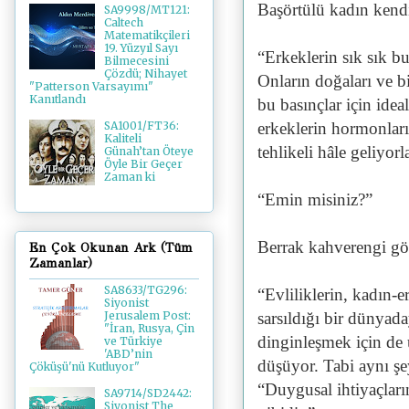
Başörtülü kadın kendi
SA9998/MT121:
Caltech
Matematikçileri
19. Yüzyıl Sayı
“Erkeklerin sık sık b
Bilmecesini
Çözdü; Nihayet
Onların doğaları ve b
"Patterson Varsayımı"
Kanıtlandı
bu basınçlar için ide
erkeklerin hormonları 
SA1001/FT36:
Kaliteli
tehlikeli hâle geliyo
Günah’tan Öteye
Öyle Bir Geçer
Zaman ki
“Emin misiniz?”
Berrak kahverengi göz
En Çok Okunan Ark (Tüm
Zamanlar)
SA8633/TG296:
“Evliliklerin, kadın-e
Siyonist
sarsıldığı bir dünyad
Jerusalem Post:
"İran, Rusya, Çin
dinginleşmek için de 
ve Türkiye
'ABD’nin
düşüyor. Tabi aynı şe
Çöküşü'nü Kutluyor"
“Duygusal ihtiyaçları
SA9714/SD2442:
Siyonist The