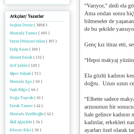
“Varıyor,” dedi ela g
Ama ondan sonra hiçb
Arkçılar/ Yazarlar
bilmeseler de yaşanan 
Seçkin Deniz
( 3858 )
de bu şekilde yansıyo
Mustafa Tamer
( 495 )
Yayın Dünyası'ndan
( 197 )
Genç kız itiraz etti, s
Eyüp Kaan
( 149 )
Ahmet Faruk
( 132 )
“Hepsi makyaj yüzünd
Arif Şahin
( 120 )
Alper Selçuk
( 72 )
Ela gözlü kadının kest
Mustafa Ege
( 50 )
doğru. Uzun uzun ce
Yaşlı Bilge
( 46 )
Doğa Toprak
( 45 )
“Elbette sadece maky
Faruk Tamer
( 42 )
arzusunun bir sonucu
hale gelince kadının m
Mustafa Eyyüboğlu
( 42 )
kadınlar, erkekleri na
Âkil Ağazâde
( 34 )
ayarları özel olarak 
Khorto Bâri
( 30 )