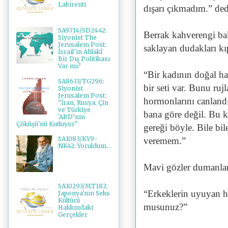
Labirenti
dışarı çıkmadım.” ded
SA9714/SD2442:
Berrak kahverengi baka
Siyonist The
Jerusalem Post:
saklayan dudakları kı
İsrail'in Ahlakî
Bir Dış Politikası
Var mı?
“Bir kadının doğal ha
SA8633/TG296:
bir seti var. Bunu ruj
Siyonist
Jerusalem Post:
hormonlarını canland
"İran, Rusya, Çin
ve Türkiye
bana göre değil. Bu k
'ABD’nin
Çöküşü'nü Kutluyor"
gereği böyle. Bile bi
SA1083/KY9-
veremem.”
NK42: Yoruldum...
Mavi gözler dumanland
SA10293/MT182:
“Erkeklerin uyuyan h
Japonya'nın Seks
Kültürü
musunuz?”
Hakkındaki
Gerçekler