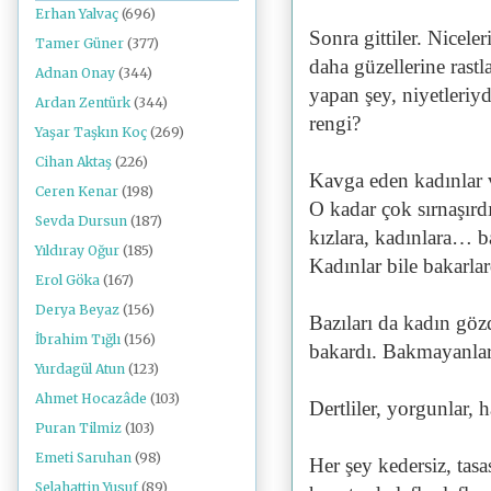
Erhan Yalvaç
(696)
Sonra gittiler. Nicel
Tamer Güner
(377)
daha güzellerine ras
Adnan Onay
(344)
yapan şey, niyetleriyd
Ardan Zentürk
(344)
rengi?
Yaşar Taşkın Koç
(269)
Cihan Aktaş
(226)
Kavga eden kadınlar v
Ceren Kenar
(198)
O kadar çok sırnaşırd
Sevda Dursun
(187)
kızlara, kadınlara… ba
Yıldıray Oğur
(185)
Kadınlar bile bakarlar
Erol Göka
(167)
Derya Beyaz
(156)
Bazıları da kadın göz
İbrahim Tığlı
(156)
bakardı. Bakmayanlar
Yurdagül Atun
(123)
Ahmet Hocazâde
(103)
Dertliler, yorgunlar, 
Puran Tilmiz
(103)
Emeti Saruhan
(98)
Her şey kedersiz, tas
Selahattin Yusuf
(89)