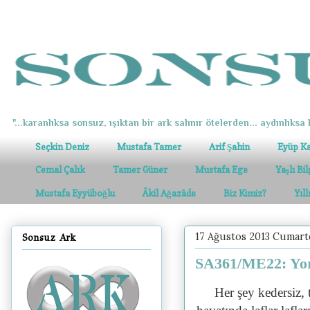
"...karanlıksa sonsuz, ışıktan bir ark salınır ötelerden... aydınlıksa k
Seçkin Deniz
Mustafa Tamer
Arif Şahin
Eyüp K
Cemal Çalık
Tamer Güner
Mustafa Ege
Yaşlı Bi
Mustafa Eyyüboğlu
Âkil Ağazâde
Biz Kimiz?
Yıl
17 Ağustos 2013 Cumart
Sonsuz Ark
SA361/ME22: Yor
Her şey kedersiz, 