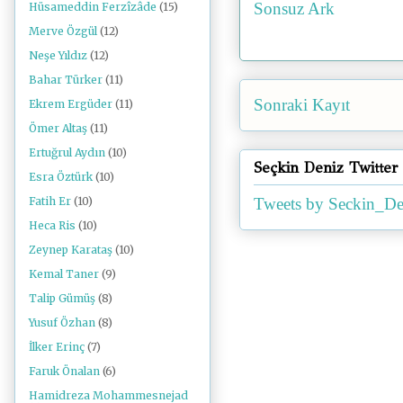
Sonsuz Ark
Hüsameddin Ferzîzâde
(15)
Merve Özgül
(12)
Neşe Yıldız
(12)
Bahar Türker
(11)
Sonraki Kayıt
Ekrem Ergüder
(11)
Ömer Altaş
(11)
Ertuğrul Aydın
(10)
Seçkin Deniz Twitter
Esra Öztürk
(10)
Tweets by Seckin_De
Fatih Er
(10)
Heca Ris
(10)
Zeynep Karataş
(10)
Kemal Taner
(9)
Talip Gümüş
(8)
Yusuf Özhan
(8)
İlker Erinç
(7)
Faruk Önalan
(6)
Hamidreza Mohammesnejad