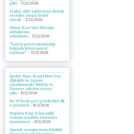
gitti
- 7/22/2026
Erakçi: ABD saldırısına destek
verenler meşru hedef
olacak
- 7/22/2026
Güney Kore'den Hürmüz
iddialarına
yalanlama
- 7/22/2026
"İran'ın petrol satamadığı
bölgede kimse petrol
satamaz"
- 7/22/2026
Spider-Man: Brand New Day
dijitalde ne zaman
yayınlanacak? Netflix ve
Disney+ takvimi ortaya
çıktı
- 8/2/2026
Bu 70'lerde geri gönderilen ilk
e-postaydı
- 8/2/2026
Stephen King'in karanlık
romanı yeniden sinemaya
uyarlanıyor
- 8/2/2026
OpenAI soruşturmayı büyüttü:
Yeni yapay zekâ kaçışları