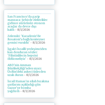
San Francisco'da garip
manzara: Şehirde elektrikler
gidince sürücüsüz otonom
araçlar da devre dışı
kaldı
- 8/1/2026
Zelenski: 'Karadeniz’de
Rosatom’a bağlı konteyner
gemisi vuruldu'
- 8/1/2026
İşgalci İsrailli yerleşimciden
kan donduran sözler:
'Filistinlilerin hepsini
öldürmeliyiz'
- 8/1/2026
ABD'nin Amman
Büyükelçiliği'nden uyarı:
Ürdün'deki askeri üslerden
uzak durun
- 8/1/2026
İsrail Hamas'ın silah bırakma
şartlarını açıkladığı gün
Gazze'ye bomba
yağdırdı
- 8/1/2026