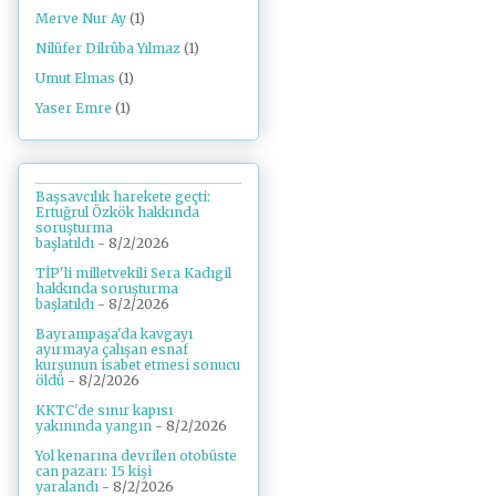
Merve Nur Ay
(1)
Nilüfer Dilrûba Yılmaz
(1)
Umut Elmas
(1)
Yaser Emre
(1)
Başsavcılık harekete geçti:
Ertuğrul Özkök hakkında
soruşturma
başlatıldı
- 8/2/2026
TİP'li milletvekili Sera Kadıgil
hakkında soruşturma
başlatıldı
- 8/2/2026
Bayrampaşa'da kavgayı
ayırmaya çalışan esnaf
kurşunun isabet etmesi sonucu
öldü
- 8/2/2026
KKTC'de sınır kapısı
yakınında yangın
- 8/2/2026
Yol kenarına devrilen otobüste
can pazarı: 15 kişi
yaralandı
- 8/2/2026