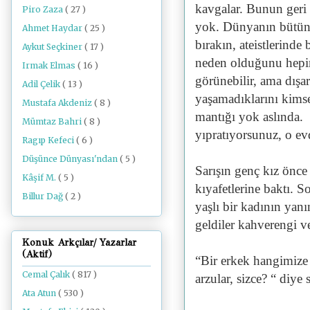
kavgalar. Bunun geri k
Piro Zaza
( 27 )
yok. Dünyanın bütün ü
Ahmet Haydar
( 25 )
bırakın, ateistlerinde
Aykut Seçkiner
( 17 )
neden olduğunu hepimi
Irmak Elmas
( 16 )
görünebilir, ama dışa
Adil Çelik
( 13 )
yaşamadıklarını kimse
Mustafa Akdeniz
( 8 )
mantığı yok aslında. 
Mümtaz Bahri
( 8 )
yıpratıyorsunuz, o e
Ragıp Kefeci
( 6 )
Düşünce Dünyası'ndan
( 5 )
Sarışın genç kız önce 
Kâşif M.
( 5 )
kıyafetlerine baktı. S
Billur Dağ
( 2 )
yaşlı bir kadının yanı
geldiler kahverengi v
Konuk Arkçılar/ Yazarlar
(Aktif)
“Bir erkek hangimize 
Cemal Çalık
( 817 )
arzular, sizce? “ diye
Ata Atun
( 530 )