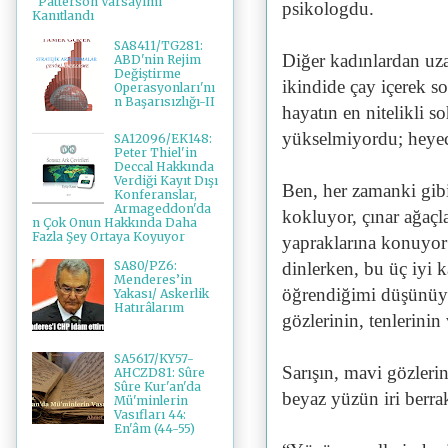
"Patterson Varsayımı"
psikologdu.
Kanıtlandı
SA8411/TG281:
Diğer kadınlardan uza
ABD'nin Rejim
Değiştirme
ikindide çay içerek s
Operasyonları'nı
n Başarısızlığı-II
hayatın en nitelikli s
yükselmiyordu; heyec
SA12096/EK148:
Peter Thiel'in
Deccal Hakkında
Verdiği Kayıt Dışı
Ben, her zamanki gibi
Konferanslar,
Armageddon'da
kokluyor, çınar ağaçla
n Çok Onun Hakkında Daha
Fazla Şey Ortaya Koyuyor
yapraklarına konuyor
dinlerken, bu üç iyi k
SA80/PZ6:
Menderes’in
öğrendiğimi düşünüyo
Yakası/ Askerlik
Hatırâlarım
gözlerinin, tenlerinin 
SA5617/KY57-
Sarışın, mavi gözleri
AHCZD81: Sûre
Sûre Kur'an'da
beyaz yüzün iri berra
Mü'minlerin
Vasıfları 44:
En'âm (44-55)