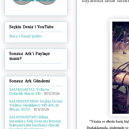
hayatında laflar laf
Seçkin Deniz | YouTube
Mıra | Öznel Şeyler
Sonsuz Ark'ı Paylaşır
mısın?
Sonsuz Ark Gündemi
SA12101/AF132: Trilyon
Dolarlık Alarm Zili
- 8/5/2026
SA12100/SD3860: Seçkin Deniz
Twitter Günlükleri 985 (06-10
Nisan 2025)
- 8/5/2026
SA12099/MT495: Bilim
insanları, Felç Sonrası Beynin
“Yüzün ve ellerin hariç hi
İyileşmesine Yardımcı Olacak
Dudaklarında, gözlerinde ve