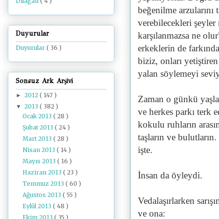
Dilâgâh
( 4 )
beğenilme arzularını 
verebilecekleri şeyler
Duyurular
karşılanmazsa ne olur
erkeklerin de farkınd
Duyurular
( 36 )
biziz, onları yetiştir
yalan söylemeyi seviy
Sonsuz Ark Arşivi
2012
( 147 )
►
Zaman o günkü yaşlan
2013
( 382 )
▼
ve herkes parkı terk 
Ocak 2013
( 28 )
kokulu ruhların arasın
Şubat 2013
( 24 )
taşların ve bulutları
Mart 2013
( 28 )
işte.
Nisan 2013
( 14 )
Mayıs 2013
( 16 )
Haziran 2013
( 23 )
İnsan da öyleydi.
Temmuz 2013
( 60 )
Ağustos 2013
( 55 )
Vedalaşırlarken sarış
Eylül 2013
( 48 )
ve ona:
Ekim 2013
( 35 )