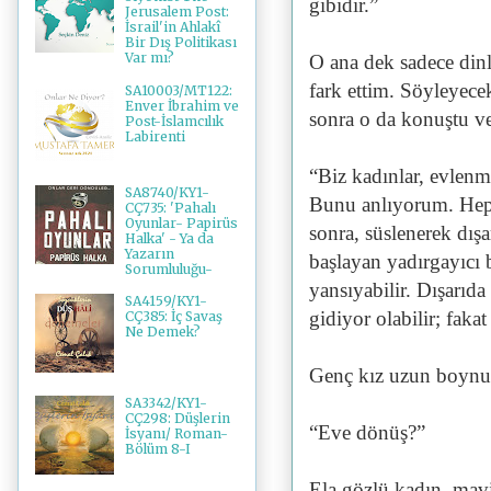
gibidir.”
Jerusalem Post:
İsrail'in Ahlakî
Bir Dış Politikası
Var mı?
O ana dek sadece din
fark ettim. Söyleyecek
SA10003/MT122:
Enver İbrahim ve
sonra o da konuştu ve
Post-İslamcılık
Labirenti
“Biz kadınlar, evlenm
SA8740/KY1-
Bunu anlıyorum. Hepi
CÇ735: 'Pahalı
Oyunlar- Papirüs
sonra, süslenerek dış
Halka' - Ya da
Yazarın
başlayan yadırgayıcı 
Sorumluluğu-
yansıyabilir. Dışarı
SA4159/KY1-
gidiyor olabilir; fak
CÇ385: İç Savaş
Ne Demek?
Genç kız uzun boynunu
SA3342/KY1-
CÇ298: Düşlerin
“Eve dönüş?”
İsyanı/ Roman-
Bölüm 8-I
Ela gözlü kadın, mavi