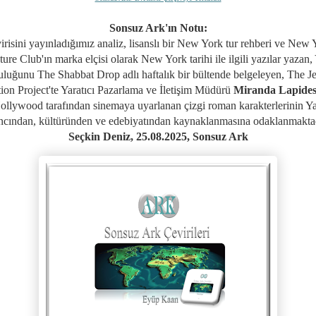
Sonsuz Ark'ın Notu:
irisini yayınladığımız analiz,
l
isanslı bir New York tur rehberi ve New 
ure Club'ın marka elçisi olarak New York tarihi ile ilgili yazılar yazan,
uluğunu The Shabbat Drop adlı haftalık bir bültende belgeleyen,
The J
ion Project'te Yaratıcı Pazarlama ve İletişim Müdürü
Miranda Lapide
ollywood tarafından sinemaya uyarlanan çizgi roman karakterlerinin Y
ncından, kültüründen ve edebiyatından kaynaklanmasına odaklanmaktad
Seçkin Deniz, 25.08.2025, Sonsuz Ark