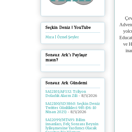
Çev
Advent
Seçkin Deniz | YouTube
yolc
Mıra | Öznel Şeyler
Educat
ve
H
ina
Sonsuz Ark'ı Paylaşır
mısın?
Sonsuz Ark Gündemi
SA12101/AF132: Trilyon
Dolarlık Alarm Zili
- 8/5/2026
SA12100/SD3860: Seçkin Deniz
Twitter Günlükleri 985 (06-10
Nisan 2025)
- 8/5/2026
SA12099/MT495: Bilim
insanları, Felç Sonrası Beynin
İyileşmesine Yardımcı Olacak