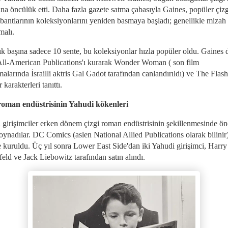
ına öncülük etti. Daha fazla gazete satma çabasıyla Gaines, popüler çizg
bantlarının koleksiyonlarını yeniden basmaya başladı; genellikle mizah
emalı.
ık başına sadece 10 sente, bu koleksiyonlar hızla popüler oldu. Gaines 
All-American Publications'ı kurarak Wonder Woman ( son film
alarında İsrailli aktris Gal Gadot tarafından canlandırıldı) ve The Flash
 karakterleri tanıttı.
roman endüstrisinin Yahudi kökenleri
 girişimciler erken dönem çizgi roman endüstrisinin şekillenmesinde ö
 oynadılar. DC Comics (aslen National Allied Publications olarak bilinir
e kuruldu. Üç yıl sonra Lower East Side'dan iki Yahudi girişimci, Harry
eld ve Jack Liebowitz tarafından satın alındı.