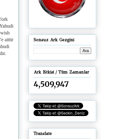
York
 Yahudi
ewish
s
'e aittir
Sonsuz Ark Gezgini
ahudi
ır.
Ark Etkisi / Tüm Zamanlar
4,509,947
Translate