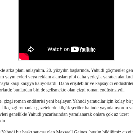
kle arka planı anlayalım. 20. yüzyılın başlarında, Yahudi göçmenler gen
m yayın evleri veya reklam ajansları gibi daha yerleşik yaratıcı alanlar
ayla karşı karşıya kalıyorlardı. Daha erişilebilir ve kapsayıcı endüstriler
lardı; bunlardan biri de gelişmekte olan çizgi roman endüstrisiydi.
, çizgi roman endüstrisi yeni başlayan Yahudi yaratıcılar için kolay bir 
. İlk çizgi romanlar gazetelerde küçük şeritler halinde yayınlanıyordu v
leri genellikle Yahudi yazarlarından yararlanarak onlara çok az ücret
du.
e Yahudi bir baskı satıcısı olan Maxwell Gaines, bugün bildiğimiz çizgi