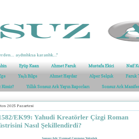
erden... aydınlıksa karanlık..."
ahin
Eyüp Kaan
Ahmet Faruk
Mustafa Ekici
Naif K
Ege
Yaşlı Bilge
Ahmet Haydar
Alper Selçuk
Faruk 
z Kimiz?
Yıllık Sonsuz Ark Yayın Raporları
Sonsuz Ark Manife
tos 2025 Pazartesi
582/EK99: Yahudi Kreatörler Çizgi Roman
strisini Nasıl Şekillendirdi?
Sonsuz Ark/ Evrensel Çerçeveye Yolculuk