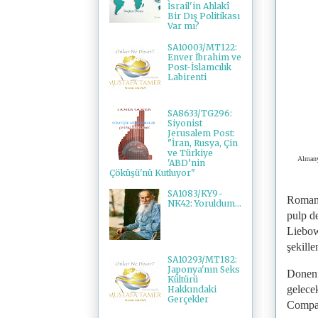
İsrail'in Ahlakî
Bir Dış Politikası
Var mı?
SA10003/MT122:
Enver İbrahim ve
Post-İslamcılık
Labirenti
SA8633/TG296:
Siyonist
Jerusalem Post:
"İran, Rusya, Çin
ve Türkiye
Almany
'ABD’nin
Çöküşü'nü Kutluyor"
SA1083/KY9-
Romany
NK42: Yoruldum...
pulp de
Liebowi
şekille
SA10293/MT182:
Japonya'nın Seks
Donenf
Kültürü
gelece
Hakkındaki
Gerçekler
Compan