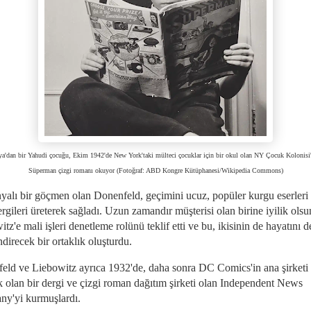
a'dan bir Yahudi çocuğu, Ekim 1942'de New York'taki mülteci çocuklar için bir okul olan NY Çocuk Kolonisi'
Süperman çizgi romanı okuyor (Fotoğraf: ABD Kongre Kütüphanesi/Wikipedia Commons)
alı bir göçmen olan Donenfeld, geçimini ucuz, popüler kurgu eserleri
rgileri üreterek sağladı. Uzun zamandır müşterisi olan birine iyilik olsu
tz'e mali işleri denetleme rolünü teklif etti ve bu, ikisinin de hayatını 
ndirecek bir ortaklık oluşturdu.
eld ve Liebowitz ayrıca 1932'de, daha sonra DC Comics'in ana şirketi 
k olan bir dergi ve çizgi roman dağıtım şirketi olan Independent News
y'yi kurmuşlardı.