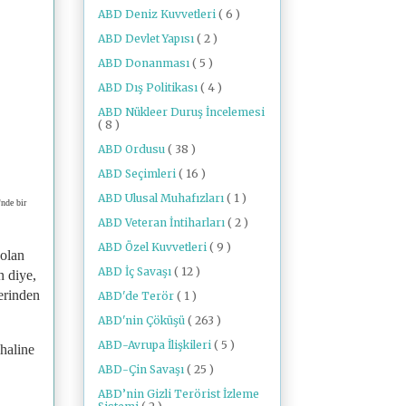
ABD Deniz Kuvvetleri
( 6 )
ABD Devlet Yapısı
( 2 )
ABD Donanması
( 5 )
ABD Dış Politikası
( 4 )
ABD Nükleer Duruş İncelemesi
( 8 )
ABD Ordusu
( 38 )
ABD Seçimleri
( 16 )
ABD Ulusal Muhafızları
( 1 )
nde bir
ABD Veteran İntiharları
( 2 )
ABD Özel Kuvvetleri
( 9 )
 olan
ABD İç Savaşı
( 12 )
n diye,
derinden
ABD'de Terör
( 1 )
ABD'nin Çöküşü
( 263 )
ABD-Avrupa İlişkileri
( 5 )
haline
ABD-Çin Savaşı
( 25 )
ABD’nin Gizli Terörist İzleme