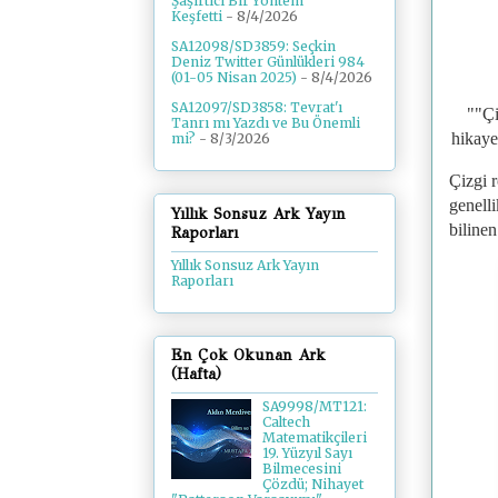
Şaşırtıcı Bir Yöntem
Keşfetti
- 8/4/2026
SA12098/SD3859: Seçkin
Deniz Twitter Günlükleri 984
(01-05 Nisan 2025)
- 8/4/2026
SA12097/SD3858: Tevrat'ı
""Çi
Tanrı mı Yazdı ve Bu Önemli
hikayel
mi?
- 8/3/2026
Çizgi 
genelli
Yıllık Sonsuz Ark Yayın
bilinen
Raporları
Yıllık Sonsuz Ark Yayın
Raporları
En Çok Okunan Ark
(Hafta)
SA9998/MT121:
Caltech
Matematikçileri
19. Yüzyıl Sayı
Bilmecesini
Çözdü; Nihayet