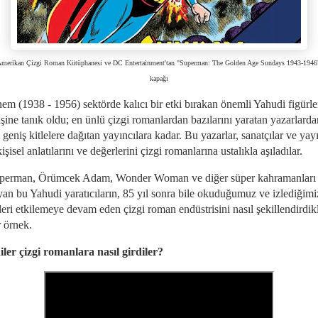
merikan Çizgi Roman Kütüphanesi ve DC Entertainment'tan "Superman: The Golden Age Sundays 1943-1946"
kapağı
em (1938 - 1956) sektörde kalıcı bir etki bırakan önemli Yahudi figürle
şine tanık oldu; en ünlü çizgi romanlardan bazılarını yaratan yazarlarda
 geniş kitlelere dağıtan yayıncılara kadar. Bu yazarlar, sanatçılar ve yayı
işisel anlatılarını ve değerlerini çizgi romanlarına ustalıkla aşıladılar.
üperman, Örümcek Adam, Wonder Woman ve diğer süper kahramanları
ayan bu Yahudi yaratıcıların, 85 yıl sonra bile okuduğumuz ve izlediğimi
eri etkilemeye devam eden çizgi roman endüstrisini nasıl şekillendirdik
r örnek.
ler çizgi romanlara nasıl girdiler?