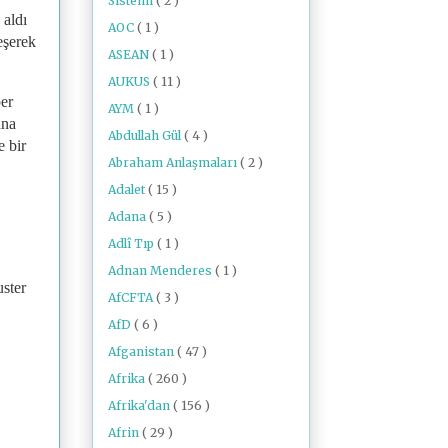
Sistemi
( 2 )
 aldı
AOC
( 1 )
eşerek
ASEAN
( 1 )
AUKUS
( 11 )
per
AYM
( 1 )
ana
Abdullah Gül
( 4 )
e bir
Abraham Anlaşmaları
( 2 )
Adalet
( 15 )
Adana
( 5 )
Adlî Tıp
( 1 )
Adnan Menderes
( 1 )
uster
AfCFTA
( 3 )
AfD
( 6 )
Afganistan
( 47 )
Afrika
( 260 )
Afrika'dan
( 156 )
Afrin
( 29 )