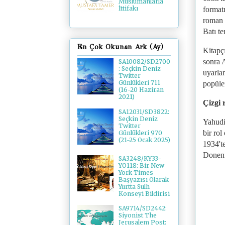
Müslümanlarla
İttifakı
format
roman 
Batı t
En Çok Okunan Ark (Ay)
Kitapç
sonra 
SA10082/SD2700
: Seçkin Deniz
uyarlam
Twitter
Günlükleri 711
popüler
(16-20 Haziran
2021)
Çizgi 
SA12031/SD3822:
Seçkin Deniz
Yahudi
Twitter
bir rol
Günlükleri 970
(21-25 Ocak 2025)
1934't
Donenf
SA3248/KY33-
YO118: Bir New
York Times
Başyazısı Olarak
Yurtta Sulh
Konseyi Bildirisi
SA9714/SD2442:
Siyonist The
Jerusalem Post: