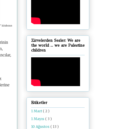
 kitabının
Zirvelerden Sesler: We are
rinin
the world ... we are Palestine
n,
children
ncılar,
z
lerine
Etiketler
1 Mart
( 2 )
1 Mayıs
( 3 )
10 Ağustos
( 13 )