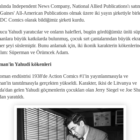
ılında Independent News Company, National Allied Publications'ı satın
 Gaines' All-American Publications olmak üzere iki yayın şirketiyle birl
DC Comics olarak bildiğimiz şirketi kurdu.
ucu Yahudi yaratıcılar ve onların halefleri, bugün gördüğümüz ünlü sü
anlara büyük katkılarda bulunmuş, çocuk sırt çantalarından büyük ekr
er şeyi süslemiştir. Bunu anlamak için, iki ikonik karakterin kökenlerin
alım: Süperman ve Örümcek Adam.
man'in Yahudi kökenleri
roman endüstrisi 1938'de Action Comics #1'in yayınlanmasıyla ve
n'in tanıtılmasıyla gerçekten yükseldi. Karakter, ikisi de Litvanya ve
da'dan gelen Yahudi göçmenlerin çocukları olan Jerry Siegel ve Joe Sh
dan yaratıldı.