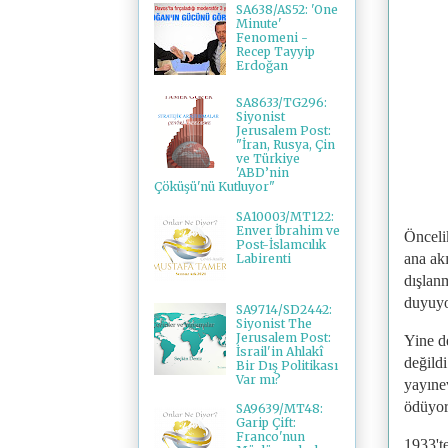
SA638/AS52: 'One
Minute'
Fenomeni -
Recep Tayyip
Erdoğan
SA8633/TG296:
Siyonist
Jerusalem Post:
"İran, Rusya, Çin
ve Türkiye
'ABD’nin
Çöküşü'nü Kutluyor"
SA10003/MT122:
Enver İbrahim ve
Önceli
Post-İslamcılık
ana akı
Labirenti
dışlanm
duyuyor
SA9714/SD2442:
Siyonist The
Jerusalem Post:
Yine de
İsrail'in Ahlakî
değildi
Bir Dış Politikası
Var mı?
yayınev
ödüyor
SA9639/MT48:
Garip Çift:
Franco'nun
1933't