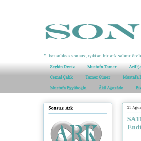
"...karanlıksa sonsuz, ışıktan bir ark salınır ötel
Seçkin Deniz
Mustafa Tamer
Arif Ş
Cemal Çalık
Tamer Güner
Mustafa 
Mustafa Eyyüboğlu
Âkil Ağazâde
Bi
25 Ağus
Sonsuz Ark
SA11
Endü