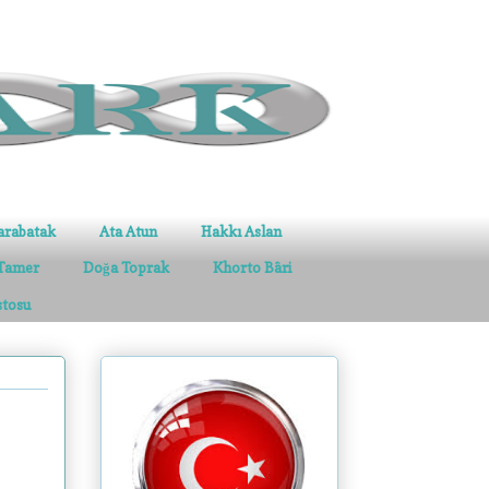
arabatak
Ata Atun
Hakkı Aslan
Tamer
Doğa Toprak
Khorto Bâri
stosu