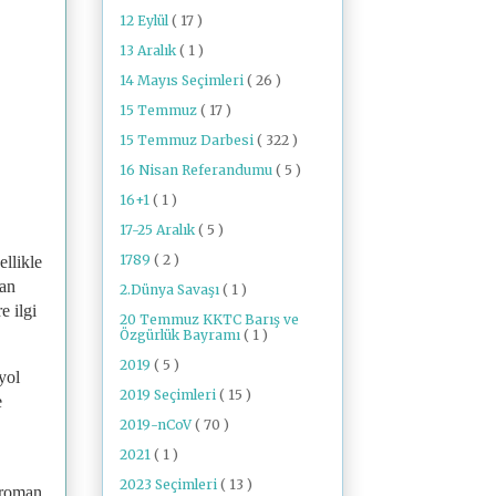
12 Eylül
( 17 )
13 Aralık
( 1 )
14 Mayıs Seçimleri
( 26 )
15 Temmuz
( 17 )
15 Temmuz Darbesi
( 322 )
16 Nisan Referandumu
( 5 )
16+1
( 1 )
17-25 Aralık
( 5 )
1789
( 2 )
ellikle
dan
2.Dünya Savaşı
( 1 )
e ilgi
20 Temmuz KKTC Barış ve
Özgürlük Bayramı
( 1 )
2019
( 5 )
yol
2019 Seçimleri
( 15 )
e
2019-nCoV
( 70 )
2021
( 1 )
2023 Seçimleri
( 13 )
 roman