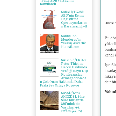
"Patterson Varsayımı"
Kanıtlandı
SA8411/TG281:
ABD'nin Rejim
Değiştirme
Operasyonları'nı
IDW'nin A
n Başarısızlığı-II
SA80/PZ6:
Bu dön
Menderes’in
Yakası/ Askerlik
yükseli
Hatırâlarım
bunları
kendi k
SA12096/EK148:
Peter Thiel'in
İşte S
Deccal Hakkında
tasarl
Verdiği Kayıt Dışı
Konferanslar,
hikayel
Armageddon'da
n Çok Onun Hakkında Daha
dair bi
Fazla Şey Ortaya Koyuyor
Yahudi
SA5617/KY57-
AHCZD81: Sûre
Sûre Kur'an'da
Mü'minlerin
Vasıfları 44:
En'âm (44-55)