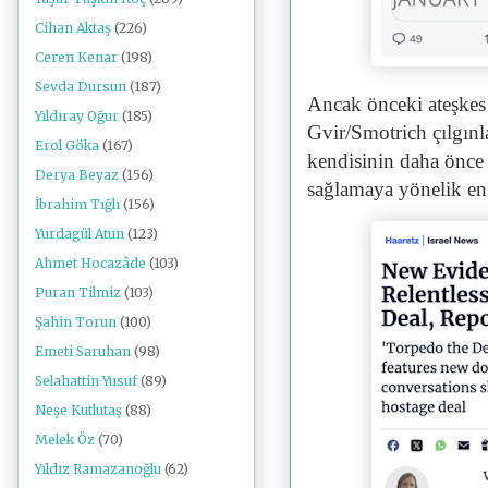
Cihan Aktaş
(226)
Ceren Kenar
(198)
Sevda Dursun
(187)
Ancak önceki ateşkes
Yıldıray Oğur
(185)
Gvir/Smotrich çılgınl
Erol Göka
(167)
kendisinin daha önce 
Derya Beyaz
(156)
sağlamaya yönelik en a
İbrahim Tığlı
(156)
Yurdagül Atun
(123)
Ahmet Hocazâde
(103)
Puran Tilmiz
(103)
Şahin Torun
(100)
Emeti Saruhan
(98)
Selahattin Yusuf
(89)
Neşe Kutlutaş
(88)
Melek Öz
(70)
Yıldız Ramazanoğlu
(62)