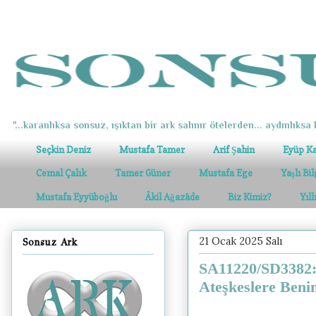
"...karanlıksa sonsuz, ışıktan bir ark salınır ötelerden... aydınlıksa k
Seçkin Deniz
Mustafa Tamer
Arif Şahin
Eyüp K
Cemal Çalık
Tamer Güner
Mustafa Ege
Yaşlı Bi
Mustafa Eyyüboğlu
Âkil Ağazâde
Biz Kimiz?
Yıl
21 Ocak 2025 Salı
Sonsuz Ark
SA11220/SD3382:
Ateşkeslere Ben