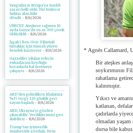
Yangınların Avrupa'ya maddi
zararı belli oldu: Yüz binlerce
hektar alan küle
döndü
- 8/6/2026
UNICEF: Ateşkese rağmen 10
ayda Gazze'de en az 300 çocuk
öldürüldü
- 8/6/2026
İşgalci Ben-Gvir: Filistinli
tutsaklar için timsah yüzen
* Agnès Callamard, Ul
hendek kazıyoruz
- 8/6/2026
Gazzeliler yıkılan evlerin
Bir ateşkes anlaş
enkazlarına koyduğu
kovanlarla bal üretmeye
soykırımının Fil
çalışıyor
- 8/6/2026
rahatlama getire
kalınmıştır.
ABD'den polisilikon ithalatına
Yıkıcı ve amans
%15 vergi: 120 günlük geri
sayım başladı
- 8/6/2026
katlanan, defala
ABD, Ukrayna'yı gözden
çadırlarda yiyec
çıkarabilir: Verdiklerimizi geri
alabiliriz
- 8/6/2026
olmadan yaşam mü
Trump'tan iyimserlik
dursa bile kabus
maskesiyle gözdağı: Hem