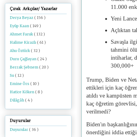
11.000 enk
Çırak Arkçılar/ Yazarlar
Yeni Lance
Derya Beyaz
( 156 )
Eyüp Kaan
( 149 )
Açlıktan t
Ahmet Faruk
( 132 )
Savaşla il
Halime Kirazlı
( 61 )
tahmini ölü
Ahu Öztürk
( 32 )
intiharlar,
Duru Çağlayan
( 24 )
300,000+
Berrak Şebnem
( 20 )
Su
( 12 )
Trump, Biden ve Neta
Emine Örs
( 10 )
ettikleri için kaç öğr
Hatice Köken
( 8 )
atıldı ve kampüsten m
Dilâgâh
( 4 )
kaç öğretim görevlisi
verilmedi?
Duyurular
Biden'ın başkanlığını
Duyurular
( 36 )
önerdiğini iddia etti