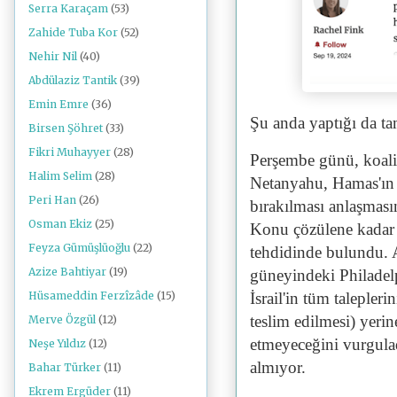
Serra Karaçam
(53)
Zahide Tuba Kor
(52)
Nehir Nil
(40)
Abdülaziz Tantik
(39)
Emin Emre
(36)
Şu anda yaptığı da ta
Birsen Şöhret
(33)
Fikri Muhayyer
(28)
Perşembe günü, koali
Halim Selim
(28)
Netanyahu, Hamas'ın ö
Peri Han
(26)
bırakılması anlaşmasın
Osman Ekiz
(25)
Konu çözülene kadar
Feyza Gümüşlüoğlu
(22)
tehdidinde bulundu. A
Azize Bahtiyar
(19)
güneyindeki Philade
İsrail'in tüm talepler
Hüsameddin Ferzîzâde
(15)
teslim edilmesi) yeri
Merve Özgül
(12)
etmeyeceğini vurgulad
Neşe Yıldız
(12)
almıyor.
Bahar Türker
(11)
Ekrem Ergüder
(11)