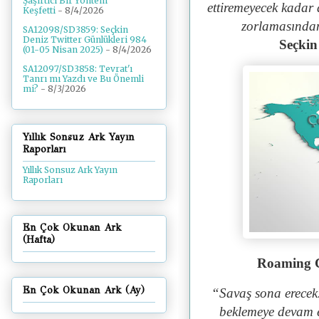
Şaşırtıcı Bir Yöntem
ettiremeyecek kadar
Keşfetti
- 8/4/2026
zorlamasından
SA12098/SD3859: Seçkin
Deniz Twitter Günlükleri 984
Seçkin
(01-05 Nisan 2025)
- 8/4/2026
SA12097/SD3858: Tevrat'ı
Tanrı mı Yazdı ve Bu Önemli
mi?
- 8/3/2026
Yıllık Sonsuz Ark Yayın
Raporları
Yıllık Sonsuz Ark Yayın
Raporları
En Çok Okunan Ark
(Hafta)
Roaming C
En Çok Okunan Ark (Ay)
“Savaş sona erecek.
beklemeye devam ed