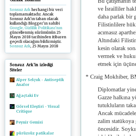
Bu çatışmanın te
ve İsrailliler hak
Sonsuz Ark
herhangi bir veri
toplamamaktadır. Ancak
daha parlak bir 
Sonsuz Ark'ın taban olarak
kullandığı Blogger'ın sahibi
Filistinlilere h
Google, Gizlilik Politikası'nın
acımasız aparthe
güncellenmiş sürümünün 25
Mayıs 2018 tarihinden itibaren
Altındaki Filist
geçerli olacağını bildirmiştir.
Sonsuz Ark
, 25 Mayıs 2018
kesin olarak sona
vermek ve hukuk
etmek için üçünc
Sonsuz Ark'in izlediği
Siteler
* Craig Mokhiber, BM
Alper Selçuk - Antiseptik
Anafor
Diplomatlar yine
Ağaçtaki Ev
Gazze halkına yö
tutukluların tak
Görsel Eleştiri - Visual
Critique
Ancak mücadele
zalim statükoya 
Peynir Gemisi
öncesidir. Soykı
pürüzsüz patikalar