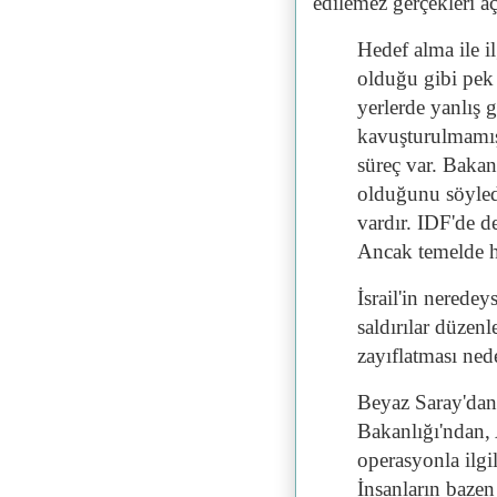
edilemez gerçekleri aç
Hedef alma ile il
olduğu gibi pek 
yerlerde yanlış 
kavuşturulmamış 
süreç var. Bakan
olduğunu söyled
vardır. IDF'de d
Ancak temelde h
İsrail'in nerede
saldırılar düzenl
zayıflatması ned
Beyaz Saray'dan
Bakanlığı'ndan, 
operasyonla ilgil
İnsanların bazen