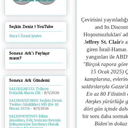
Çevirisini yayınladığ
and Its Discon
Seçkin Deniz | YouTube
Hoşnutsuzlukları' ad
Mıra | Öznel Şeyler
J
effrey St. Clair
'e 
giren İsrail-Hamas
Sonsuz Ark'ı Paylaşır
yangınları ile ABD
mısın?
"
Birçok rapora göre 
15 Ocak 2025) Ça
kamplarına, evlerin
Sonsuz Ark Gündemi
saldırılarıyla Gazze'
SA12101/AF132: Trilyon
Dolarlık Alarm Zili
- 8/5/2026
En az 80 Filistinli
Ateşkes yürürlüğe 
SA12100/SD3860: Seçkin Deniz
Twitter Günlükleri 985 (06-10
dört gün içinde daha
Nisan 2025)
- 8/5/2026
bir soru daha sormak
SA12099/MT495: Bilim
insanları, Felç Sonrası Beynin
Biden'ın dokuz
İyileşmesine Yardımcı Olacak