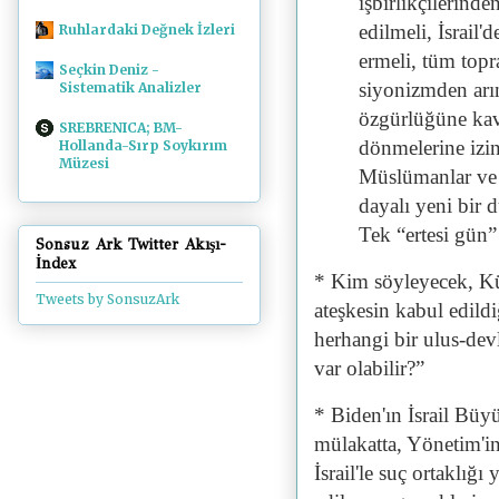
işbirlikçilerind
edilmeli, İsrail'
Ruhlardaki Değnek İzleri
ermeli, tüm topr
Seçkin Deniz -
siyonizmden arınd
Sistematik Analizler
özgürlüğüne kav
SREBRENICA; BM-
dönmelerine izin
Hollanda-Sırp Soykırım
Müzesi
Müslümanlar ve Y
dayalı yeni bir 
Tek “ertesi gün”
Sonsuz Ark Twitter Akışı-
İndex
* Kim söyleyecek, Kü
Tweets by SonsuzArk
ateşkesin kabul edil
herhangi bir ulus-dev
var olabilir?”
* Biden'ın İsrail Büyü
mülakatta, Yönetim'in
İsrail'le suç ortaklığı