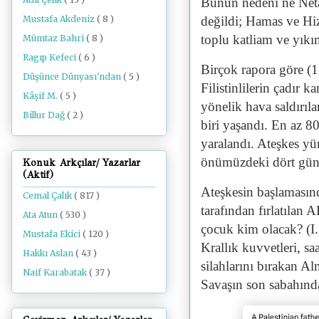
Bunun nedeni ne Neta
Mustafa Akdeniz
( 8 )
değildi; Hamas ve Hizb
toplu katliam ve yıkı
Mümtaz Bahri
( 8 )
Ragıp Kefeci
( 6 )
Birçok rapora göre (
Düşünce Dünyası'ndan
( 5 )
Filistinlilerin çadır 
Kâşif M.
( 5 )
yönelik hava saldırıl
Billur Dağ
( 2 )
biri yaşandı. En az 80
yaralandı. Ateşkes yür
önümüzdeki dört gün i
Konuk Arkçılar/ Yazarlar
(Aktif)
Ateşkesin başlamasınd
Cemal Çalık
( 817 )
tarafından fırlatılan
Ata Atun
( 530 )
çocuk kim olacak? (I
Mustafa Ekici
( 120 )
Krallık kuvvetleri, sa
Hakkı Aslan
( 43 )
silahlarını bırakan Al
Naif Karabatak
( 37 )
Savaşın son sabahınd