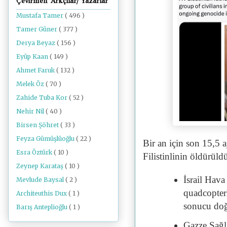
Çevirmen Arkçılar/ Yazarlar
Mustafa Tamer
( 496 )
Tamer Güner
( 377 )
Derya Beyaz
( 156 )
Eyüp Kaan
( 149 )
Ahmet Faruk
( 132 )
Melek Öz
( 70 )
Zahide Tuba Kor
( 52 )
Nehir Nil
( 40 )
Birsen Şöhret
( 33 )
Feyza Gümüşlüoğlu
( 22 )
Bir an için son 15,5 
Esra Öztürk
( 10 )
Filistinlinin öldürül
Zeynep Karataş
( 10 )
İsrail Hava 
Mevlude Baysal
( 2 )
quadcopterl
Architeuthis Dux
( 1 )
sonucu doğ
Barış Anteplioğlu
( 1 )
Gazze Sağl