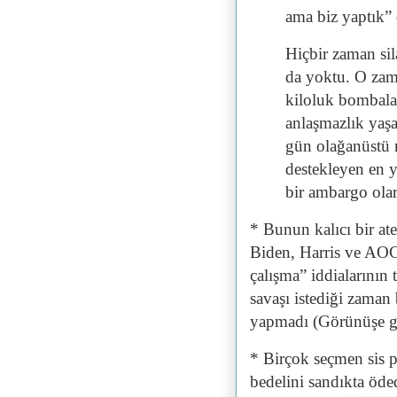
ama biz yaptık” 
Hiçbir zaman si
da yoktu. O zam
kiloluk bombal
anlaşmazlık yaş
gün olağanüstü m
destekleyen en y
bir ambargo olar
* Bunun kalıcı bir at
Biden, Harris ve AOC
çalışma” iddialarının
savaşı istediği zaman
yapmadı (Görünüşe gö
* Birçok seçmen sis p
bedelini sandıkta öde