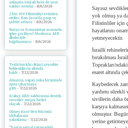
anlaşma sinyali hem de yeni
saldırı zemini
- 8/6/2026
Sayısız sevdikle
2 bin 300 Filistinliyi evinden
yok olmuş ya da
ettiler: Batı Şeria'da gasp ve
şiddet artıyor
- 8/6/2026
Filistinliler iç
hayatlarını onar
Rusya ve Ermenistan arasında
ipler geriliyor! Moskova: AEB
yetmeyecektir.
ilkeleriyle
bağdaşmıyor
- 8/6/2026
İsrailli rehineler
bırakılması İsrai
Toprakları'ndaki 
Tesla'nın kârı ikinci çeyrekte
beklentilerin altında
esaret altında çek
kaldı
- 7/22/2026
Amazon, yapay zeka biriminde
Kaybedecek zama
işten çıkarmaya
gitti
- 7/22/2026
yardımı sürekli 
Erakçi: ABD saldırısına destek
sivillerin daha 
verenler meşru hedef
olacak
- 7/22/2026
karşıya kalmasın
Güney Kore'den Hürmüz
olmuştur. Bugüne
iddialarına
yalanlama
- 7/22/2026
yerine getirmeye
"İran'ın petrol satamadığı