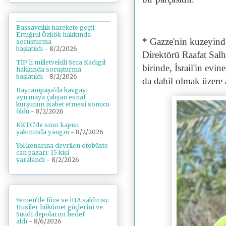
Başsavcılık harekete geçti:
Ertuğrul Özkök hakkında
* Gazze'nin kuzeyin
soruşturma
başlatıldı
- 8/2/2026
Direktörü Raafat Salh
TİP'li milletvekili Sera Kadıgil
birinde, İsrail'in evi
hakkında soruşturma
başlatıldı
- 8/2/2026
da dahil olmak üzere a
Bayrampaşa'da kavgayı
ayırmaya çalışan esnaf
kurşunun isabet etmesi sonucu
öldü
- 8/2/2026
KKTC'de sınır kapısı
yakınında yangın
- 8/2/2026
Yol kenarına devrilen otobüste
can pazarı: 15 kişi
yaralandı
- 8/2/2026
Yemen'de füze ve İHA saldırısı:
Husiler hükümet güçlerini ve
Suudi depolarını hedef
aldı
- 8/6/2026