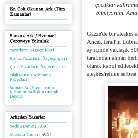
çocuklar kahraman
En Çok Okunan Ark (Tüm
bilmiyorum. Ama 
Zamanlar)
Gazze'de bir ateşkes 
Sonsuz Ark / Evrensel
Ancak İsrail'in Lübn
Çerçeveye Yolculuk
ay içinde yaklaşık 500 
Yazarların Özgeçmişleri
tarafından alınan her
Konuk Yazarların Özgeçmişleri
olarak kabul edilecekt
Çırak Yazarların Özgeçmişleri
ateşkes/rehine serbest
Yıllık Sonsuz Ark Yayın
Raporları
Sonsuz Ark Yayınlarının
Kullanımına İlişkin Önemli
Duyuru
Arkçılar/ Yazarlar
Seçkin Deniz
( 3858 )
Mustafa Tamer
( 496 )