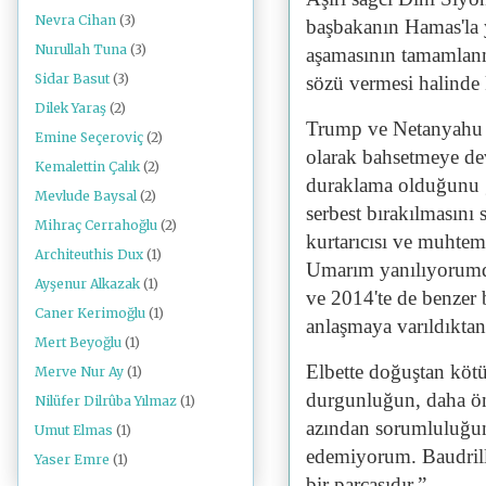
Nevra Cihan
(3)
başbakanın Hamas'la y
Nurullah Tuna
(3)
aşamasının tamamlan
Sidar Basut
(3)
sözü vermesi halinde 
Dilek Yaraş
(2)
Trump ve Netanyahu k
Emine Seçeroviç
(2)
olarak bahsetmeye dev
Kemalettin Çalık
(2)
duraklama olduğunu gö
Mevlude Baysal
(2)
serbest bırakılmasını
Mihraç Cerrahoğlu
(2)
kurtarıcısı ve muhtem
Architeuthis Dux
(1)
Umarım yanılıyorumdu
Ayşenur Alkazak
(1)
ve 2014'te de benzer 
Caner Kerimoğlu
(1)
anlaşmaya varıldıktan 
Mert Beyoğlu
(1)
Elbette doğuştan köt
Merve Nur Ay
(1)
durgunluğun, daha önc
Nilüfer Dilrûba Yılmaz
(1)
azından sorumluluğun
Umut Elmas
(1)
edemiyorum. Baudrill
Yaser Emre
(1)
bir parçasıdır.”