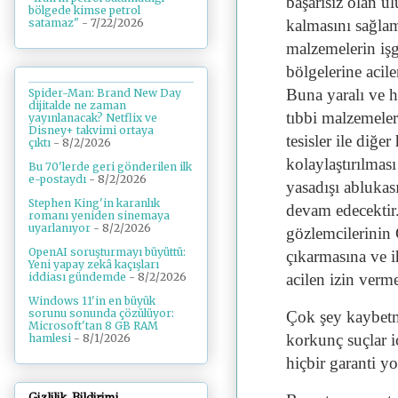
başarısız olan ul
bölgede kimse petrol
satamaz"
- 7/22/2026
kalmasını sağlama
malzemelerin işg
bölgelerine acil
Buna yaralı ve h
Spider-Man: Brand New Day
dijitalde ne zaman
tıbbi malzemeleri
yayınlanacak? Netflix ve
Disney+ takvimi ortaya
tesisler ile diğer
çıktı
- 8/2/2026
kolaylaştırılması
Bu 70'lerde geri gönderilen ilk
e-postaydı
- 8/2/2026
yasadışı ablukası
Stephen King'in karanlık
devam edecektir.
romanı yeniden sinemaya
uyarlanıyor
- 8/2/2026
gözlemcilerinin 
OpenAI soruşturmayı büyüttü:
çıkarmasına ve 
Yeni yapay zekâ kaçışları
acilen izin verme
iddiası gündemde
- 8/2/2026
Windows 11'in en büyük
sorunu sonunda çözülüyor:
Çok şey kaybetmi
Microsoft'tan 8 GB RAM
korkunç suçlar iç
hamlesi
- 8/1/2026
hiçbir garanti y
Gizlilik Bildirimi