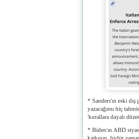
* Sanders'ın eski dış
yazacağımı hiç tahm
'kurallara dayalı düze
* Biden'ın ABD siyasi 
katkının, hiçbir zama