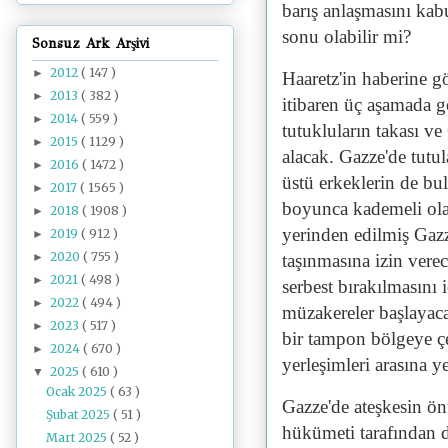
barış anlaşmasını kab
sonu olabilir mi?
Sonsuz Ark Arşivi
2012
( 147 )
►
Haaretz'in haberine 
2013
( 382 )
►
itibaren üç aşamada g
2014
( 559 )
►
tutukluların takası ve
2015
( 1129 )
►
alacak. Gazze'de tutu
2016
( 1472 )
►
üstü erkeklerin de bu
2017
( 1565 )
►
boyunca kademeli olar
2018
( 1908 )
►
yerinden edilmiş Gaz
2019
( 912 )
►
2020
( 755 )
►
taşınmasına izin verec
2021
( 498 )
►
serbest bırakılmasını
2022
( 494 )
►
müzakereler başlayaca
2023
( 517 )
►
bir tampon bölgeye çek
2024
( 670 )
►
yerleşimleri arasına y
2025
( 610 )
▼
Ocak 2025
( 63 )
Gazze'de ateşkesin ö
Şubat 2025
( 51 )
hükümeti tarafından 
Mart 2025
( 52 )