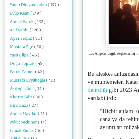
Yayın Dünyası'ndan
( 197 )
Eyüp Kaan
( 149 )
Ahmet Faruk
( 132 )
Arif Şahin
( 120 )
Alper Selçuk
( 72 )
Mustafa Ege
( 50 )
Los Angeles değil, ateşkes anlaşm
Yaşlı Bilge
( 46 )
Doğa Toprak
( 45 )
Faruk Tamer
( 42 )
Bu ateşkes anlaşması
Mustafa Eyyüboğlu
( 42 )
ve muhtemelen Kata
Âkil Ağazâde
( 34 )
belirttiği
gibi 2023 Ar
Khorto Bâri
( 30 )
varılabilirdi:
Piro Zaza
( 27 )
“Hiçbir anlamı o
Ahmet Haydar
( 25 )
cana ya da rehin
Aykut Seçkiner
( 17 )
ayrıntıları müza
Irmak Elmas
( 16 )
Adil Çelik
( 13 )