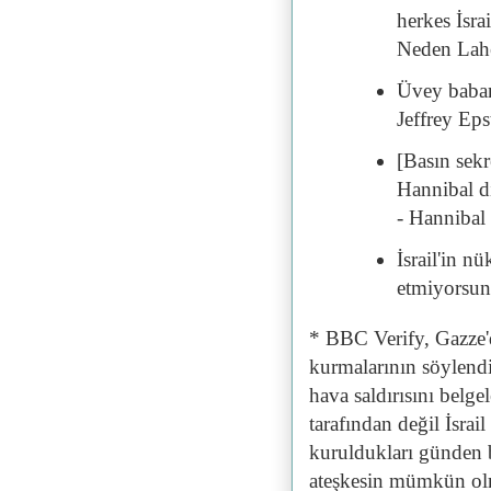
herkes İsra
Neden Lahe
Üvey baba
Jeffrey Eps
[Basın sekr
Hannibal d
- Hannibal 
İsrail'in n
etmiyorsu
* BBC Verify, Gazze'd
kurmalarının söylendi
hava saldırısını belg
tarafından değil İsrai
kuruldukları günden b
ateşkesin mümkün o