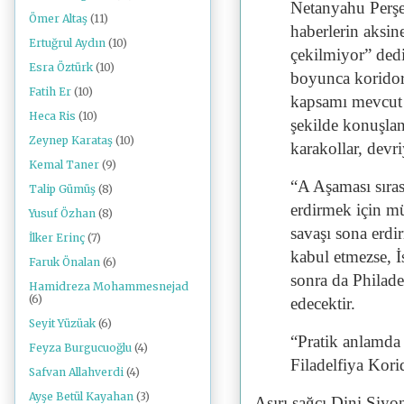
Netanyahu Perşe
Ömer Altaş
(11)
haberlerin aksin
Ertuğrul Aydın
(10)
çekilmiyor” dedi
Esra Öztürk
(10)
boyunca koridor
Fatih Er
(10)
kapsamı mevcut 
Heca Ris
(10)
şekilde konuşlan
Zeynep Karataş
(10)
karakollar, devr
Kemal Taner
(9)
“A Aşaması sıras
Talip Gümüş
(8)
erdirmek için mü
Yusuf Özhan
(8)
savaşı sona erdi
İlker Erinç
(7)
kabul etmezse, İ
Faruk Önalan
(6)
sonra da Philad
Hamidreza Mohammesnejad
(6)
edecektir.
Seyit Yüzüak
(6)
“Pratik anlamda 
Feyza Burgucuoğlu
(4)
Filadelfiya Kori
Safvan Allahverdi
(4)
Ayşe Betül Kayahan
(3)
Aşırı sağcı Dini Siy