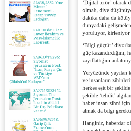
‘Dijital terör’ olarak
SA638/AS52: 'One
Minute'
olmalı, diye düşünüyo
Fenomeni -
Recep Tayyip
dakika daha da kötüye
Erdoğan
dünyadaki gelişmelere
SA10003/MT122:
yoruluyor, kirleniyor
Enver İbrahim ve
Post-İslamcılık
Labirenti
‘Bilgi güçtür’ diyorla
güç kazandırdığını, h
SA8633/TG296:
zayıflattığını anlatmıy
Siyonist
Jerusalem Post:
"İran, Rusya, Çin
Yeryüzünde yayılan kö
ve Türkiye
'ABD’nin
ve insanların zihinler
Çöküşü'nü Kutluyor"
herkes eşit bir şekild
SA9714/SD2442:
Siyonist The
şekilde ‘tehdit’ algıl
Jerusalem Post:
haber insan zihni için
İsrail'in Ahlakî
Bir Dış Politikası
almak da bilgi gerektir
Var mı?
SA9639/MT48:
Hanginiz, haberdar o
Garip Çift:
Franco'nun
kaynaklanacak olan teh