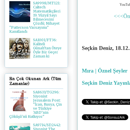
SA9998/MT121:
YouTub
Caltech
Matematikçileri
<<<Ön
19. Yüzyıl Sayı
Bilmecesini
Çözdü; Nihayet
"Patterson Varsayımı"
Kanıtlandı
SA1001/FT36:
Kaliteli
Seçkin Deniz, 18
.12
Günah’tan Öteye
Öyle Bir Geçer
Zaman ki
Mıra | Öznel Şeyler
En Çok Okunan Ark (Tüm
Seçkin Deniz Yayınl
Zamanlar)
SA8633/TG296:
Siyonist
Jerusalem Post:
"İran, Rusya, Çin
ve Türkiye
'ABD’nin
Çöküşü'nü Kutluyor"
SA9714/SD2442:
Siyonist The