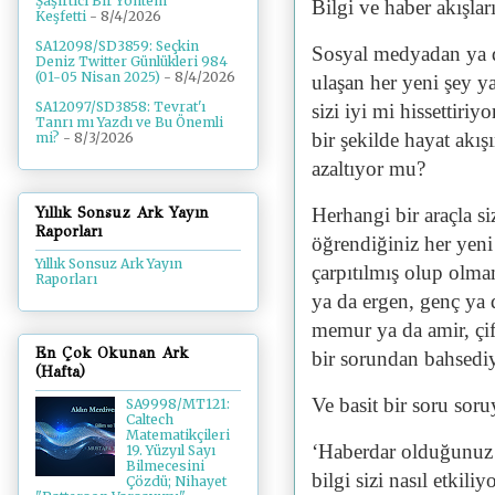
Şaşırtıcı Bir Yöntem
Bilgi ve haber akışlar
Keşfetti
- 8/4/2026
SA12098/SD3859: Seçkin
Sosyal medyadan ya da
Deniz Twitter Günlükleri 984
(01-05 Nisan 2025)
- 8/4/2026
ulaşan her yeni şey ya
SA12097/SD3858: Tevrat'ı
sizi iyi mi hissettiri
Tanrı mı Yazdı ve Bu Önemli
bir şekilde hayat akış
mi?
- 8/3/2026
azaltıyor mu?
Yıllık Sonsuz Ark Yayın
Herhangi bir araçla si
Raporları
öğrendiğiniz her yeni
Yıllık Sonsuz Ark Yayın
çarpıtılmış olup olm
Raporları
ya da ergen, genç ya d
memur ya da amir, çif
En Çok Okunan Ark
bir sorundan bahsed
(Hafta)
Ve basit bir soru sor
SA9998/MT121:
Caltech
Matematikçileri
‘Haberdar olduğunuz 
19. Yüzyıl Sayı
Bilmecesini
bilgi sizi nasıl etkili
Çözdü; Nihayet