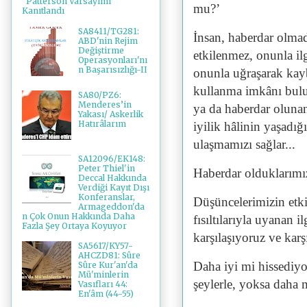
"Patterson Varsayımı"
mu?’
Kanıtlandı
SA8411/TG281:
İnsan, haberdar olmad
ABD'nin Rejim
Değiştirme
etkilenmez, onunla il
Operasyonları'nı
n Başarısızlığı-II
onunla uğraşarak kayb
kullanma imkânı bulur
SA80/PZ6:
Menderes’in
ya da haberdar olunan
Yakası/ Askerlik
Hatırâlarım
iyilik hâlinin yaşadığ
ulaşmamızı sağlar...
SA12096/EK148:
Peter Thiel'in
Haberdar olduklarımız
Deccal Hakkında
Verdiği Kayıt Dışı
Konferanslar,
Düşüncelerimizin etki
Armageddon'da
n Çok Onun Hakkında Daha
fısıltılarıyla uyanan i
Fazla Şey Ortaya Koyuyor
karşılaşıyoruz ve karş
SA5617/KY57-
AHCZD81: Sûre
Daha iyi mi hissediy
Sûre Kur'an'da
Mü'minlerin
şeylerle, yoksa daha 
Vasıfları 44:
En'âm (44-55)