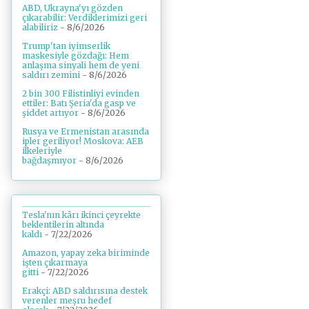
ABD, Ukrayna'yı gözden
çıkarabilir: Verdiklerimizi geri
alabiliriz
- 8/6/2026
Trump'tan iyimserlik
maskesiyle gözdağı: Hem
anlaşma sinyali hem de yeni
saldırı zemini
- 8/6/2026
2 bin 300 Filistinliyi evinden
ettiler: Batı Şeria'da gasp ve
şiddet artıyor
- 8/6/2026
Rusya ve Ermenistan arasında
ipler geriliyor! Moskova: AEB
ilkeleriyle
bağdaşmıyor
- 8/6/2026
Tesla'nın kârı ikinci çeyrekte
beklentilerin altında
kaldı
- 7/22/2026
Amazon, yapay zeka biriminde
işten çıkarmaya
gitti
- 7/22/2026
Erakçi: ABD saldırısına destek
verenler meşru hedef