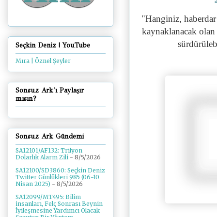
"
Hanginiz, haberdar
kaynaklanacak olan t
sürdürülebi
Seçkin Deniz | YouTube
Mıra | Öznel Şeyler
Sonsuz Ark'ı Paylaşır
mısın?
Sonsuz Ark Gündemi
SA12101/AF132: Trilyon
Dolarlık Alarm Zili
- 8/5/2026
SA12100/SD3860: Seçkin Deniz
Twitter Günlükleri 985 (06-10
Nisan 2025)
- 8/5/2026
SA12099/MT495: Bilim
insanları, Felç Sonrası Beynin
İyileşmesine Yardımcı Olacak