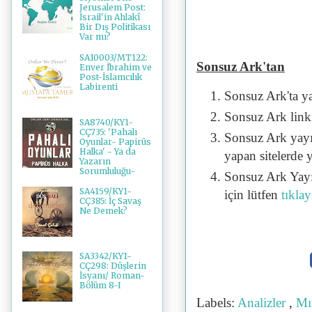
Jerusalem Post:
İsrail'in Ahlakî
Bir Dış Politikası
Var mı?
SA10003/MT122:
Sonsuz Ark'tan
Enver İbrahim ve
Post-İslamcılık
Labirenti
Sonsuz Ark'ta y
Sonsuz Ark linki 
SA8740/KY1-
CÇ735: 'Pahalı
Sonsuz Ark yayı
Oyunlar- Papirüs
Halka' - Ya da
yapan sitelerde 
Yazarın
Sorumluluğu-
Sonsuz Ark Yayı
SA4159/KY1-
için lütfen
tıklay
CÇ385: İç Savaş
Ne Demek?
SA3342/KY1-
CÇ298: Düşlerin
İsyanı/ Roman-
Bölüm 8-I
Labels:
Analizler
,
Mı