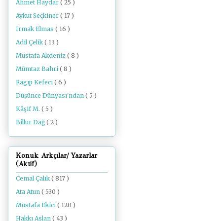
Ahmet Haydar
( 25 )
Aykut Seçkiner
( 17 )
Irmak Elmas
( 16 )
Adil Çelik
( 13 )
Mustafa Akdeniz
( 8 )
Mümtaz Bahri
( 8 )
Ragıp Kefeci
( 6 )
Düşünce Dünyası'ndan
( 5 )
Kâşif M.
( 5 )
Billur Dağ
( 2 )
Konuk Arkçılar/ Yazarlar
(Aktif)
Cemal Çalık
( 817 )
Ata Atun
( 530 )
Mustafa Ekici
( 120 )
Hakkı Aslan
( 43 )