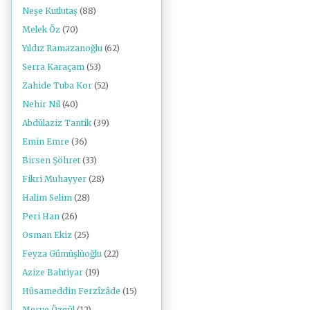
Neşe Kutlutaş
(88)
Melek Öz
(70)
Yıldız Ramazanoğlu
(62)
Serra Karaçam
(53)
Zahide Tuba Kor
(52)
Nehir Nil
(40)
Abdülaziz Tantik
(39)
Emin Emre
(36)
Birsen Şöhret
(33)
Fikri Muhayyer
(28)
Halim Selim
(28)
Peri Han
(26)
Osman Ekiz
(25)
Feyza Gümüşlüoğlu
(22)
Azize Bahtiyar
(19)
Hüsameddin Ferzîzâde
(15)
Merve Özgül
(12)