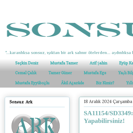
"...karanlıksa sonsuz, ışıktan bir ark salınır ötelerden... aydınlıksa k
Seçkin Deniz
Mustafa Tamer
Arif Şahin
Eyüp K
Cemal Çalık
Tamer Güner
Mustafa Ege
Yaşlı Bi
Mustafa Eyyüboğlu
Âkil Ağazâde
Biz Kimiz?
Yıl
18 Aralık 2024 Çarşamba
Sonsuz Ark
SA11154/SD3349: 
Yapabilirsiniz!