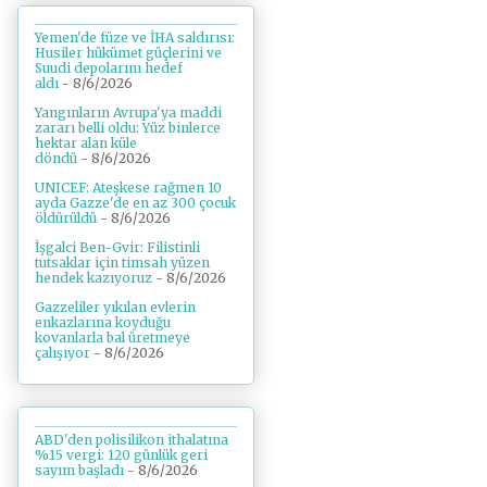
Yemen'de füze ve İHA saldırısı:
Husiler hükümet güçlerini ve
Suudi depolarını hedef
aldı
- 8/6/2026
Yangınların Avrupa'ya maddi
zararı belli oldu: Yüz binlerce
hektar alan küle
döndü
- 8/6/2026
UNICEF: Ateşkese rağmen 10
ayda Gazze'de en az 300 çocuk
öldürüldü
- 8/6/2026
İşgalci Ben-Gvir: Filistinli
tutsaklar için timsah yüzen
hendek kazıyoruz
- 8/6/2026
Gazzeliler yıkılan evlerin
enkazlarına koyduğu
kovanlarla bal üretmeye
çalışıyor
- 8/6/2026
ABD'den polisilikon ithalatına
%15 vergi: 120 günlük geri
sayım başladı
- 8/6/2026