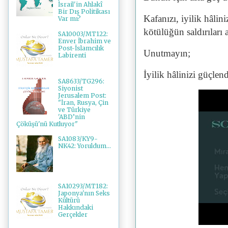
İsrail'in Ahlakî
Bir Dış Politikası
Kafanızı, iyilik hâlini
Var mı?
kötülüğün saldırıları 
SA10003/MT122:
Enver İbrahim ve
Post-İslamcılık
Unutmayın;
Labirenti
İyilik hâlinizi güçle
SA8633/TG296:
Siyonist
Jerusalem Post:
"İran, Rusya, Çin
ve Türkiye
'ABD’nin
Çöküşü'nü Kutluyor"
SA1083/KY9-
NK42: Yoruldum...
SA10293/MT182:
Japonya'nın Seks
Kültürü
Hakkındaki
Gerçekler