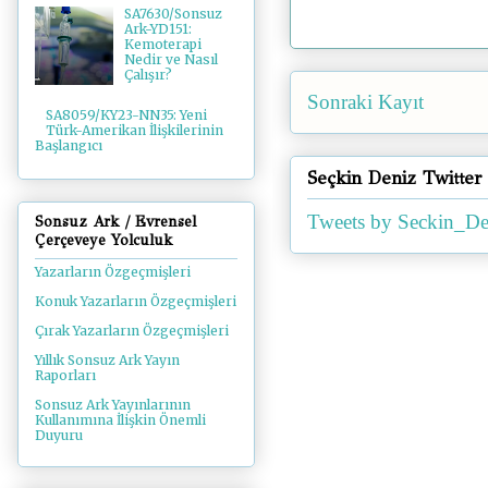
SA7630/Sonsuz
Ark-YD151:
Kemoterapi
Nedir ve Nasıl
Çalışır?
Sonraki Kayıt
SA8059/KY23-NN35: Yeni
Türk-Amerikan İlişkilerinin
Başlangıcı
Seçkin Deniz Twitter
Tweets by Seckin_De
Sonsuz Ark / Evrensel
Çerçeveye Yolculuk
Yazarların Özgeçmişleri
Konuk Yazarların Özgeçmişleri
Çırak Yazarların Özgeçmişleri
Yıllık Sonsuz Ark Yayın
Raporları
Sonsuz Ark Yayınlarının
Kullanımına İlişkin Önemli
Duyuru