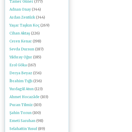
Tamer Güner
(377)
Adnan Onay
(344)
Ardan Zentürk
(344)
Yaşar Taşkın Koç
(269)
Cihan Aktaş
(226)
Ceren Kenar
(198)
Sevda Dursun
(187)
Yıldıray Oğur
(185)
Erol Göka
(167)
Derya Beyaz
(156)
İbrahim Tığlı
(156)
Yurdagül Atun
(123)
Ahmet Hocazâde
(103)
Puran Tilmiz
(103)
Şahin Torun
(100)
Emeti Saruhan
(98)
Selahattin Yusuf
(89)