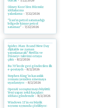
olacak
- 7/22/2026
Güney Kore'den Hürmüz
iddialarına
yalanlama
- 7/22/2026
"İran'ın petrol satamadığı
bölgede kimse petrol
satamaz"
- 7/22/2026
Spider-Man: Brand New Day
dijitalde ne zaman
yayınlanacak? Netflix ve
Disney+ takvimi ortaya
çıktı
- 8/2/2026
Bu 70'lerde geri gönderilen ilk
e-postaydı
- 8/2/2026
Stephen King'in karanlık
romanı yeniden sinemaya
uyarlanıyor
- 8/2/2026
OpenAI soruşturmayı büyüttü:
Yeni yapay zekâ kaçışları
iddiası gündemde
- 8/2/2026
Windows 11'in en büyük
sorunu sonunda çözülüyor: