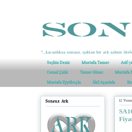
"...karanlıksa sonsuz, ışıktan bir ark salınır ötel
Seçkin Deniz
Mustafa Tamer
Arif Ş
Cemal Çalık
Tamer Güner
Mustafa 
Mustafa Eyyüboğlu
Âkil Ağazâde
Bi
12 Tem
Sonsuz Ark
SA10
Fiya