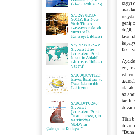
kişiyi
(21-25 Ocak 2025)
ayakla
SA3248/KY33-
meydan
YO118: Bir New
geniş 
York Times
Başyazısı Olarak
değil, 
Yurtta Sulh
kesimd
Konseyi Bildirisi
kapsıy
SA9714/SD2442:
fazla ş
Siyonist The
Jerusalem Post:
İsrail'in Ahlakî
Ayakla
Bir Dış Politikası
Var mı?
erişim 
edilen 
SA10003/MT122:
Enver İbrahim ve
aşamala
Post-İslamcılık
olarak
Labirenti
adlandı
tarafın
SA8633/TG296:
duvarı
Siyonist
Jerusalem Post:
"İran, Rusya, Çin
Tüm bu
ve Türkiye
'ABD’nin
devril
Çöküşü'nü Kutluyor"
"Buna 