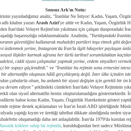
Sonsuz Ark'ın Notu:
risini yayınladığımız analiz,
"İranlılar Ne İstiyor: Kadın, Yaşam, Özgü
 adlı kitabın yazarı
Arash Azizi'
ye aittir ve
Kadın, Yaşam, Özgürlük Ha
nden
İran'daki Velayet Rejimi'nin yıkılması için çalışan diasporadaki İran
aşadığı başarısızlığa odaklanmaktadır. Analistin,
"
Yurtdışındaki İranlıla
oranın güvenliğini kullanarak muhalefet partileri inşa etmek gibi değer
vi üstlenmek yerine, Instagram'da İran'la ilgili hikayeler paylaşan ünlü
sosyal ilişkiler kurmak uğruna her türlü tarihsel sorumluluktan kaçtılar
delesi, ciddi siyasi çalışmalar yapmak yerine, erdem sinyalleri vermek
çi bir sopayı güçlendirdi.
" ve
"
İranlılar bu rejimin sona ermesini istese
i bir alternatifin oluşması hâlâ gerçekleşmiş değil. İster ülke içinden iste
ndan çabalarla olsun, bu anlamlı bir siyasi değişim için gerekli bir ön 
ya devam ediyor."
şeklindeki cümleleri İran'daki Velayet Rejiminin yık
rekli olan siyasî alternatifin henüz oluşturulamadığını göstermektedir. İ
udilerin bahse konu
Kadın, Yaşam, Özgürlük Hareketinin gösteri yaptık
mde rejime destek açıklamaları ve İran'ın İsrail-ABD işbirliğinde Müs
afyada yaptığı kıyım ve ürettiği tahribat dikkate alındığında neden siyas
halefetin oluşamadığı daha net anlaşılabilir. İran'da 1979'da kurulan re
asonik köklere sahip bir rejimdir
, kurulduğundan beri sadece Müslüm