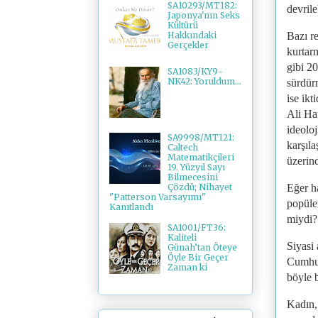
SA10293/MT182:
devrile
Japonya'nın Seks
Kültürü
Bazı re
Hakkındaki
Gerçekler
kurtar
gibi 20
SA1083/KY9-
NK42: Yoruldum...
sürdür
ise ikt
Ali Ha
ideolo
SA9998/MT121:
karşıla
Caltech
Matematikçileri
üzerin
19. Yüzyıl Sayı
Bilmecesini
Eğer ha
Çözdü; Nihayet
"Patterson Varsayımı"
popüler
Kanıtlandı
miydi?
SA1001/FT36:
Kaliteli
Siyasi 
Günah’tan Öteye
Öyle Bir Geçer
Cumhur
Zaman ki
böyle b
Kadın,