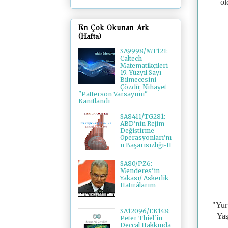
öl
En Çok Okunan Ark
(Hafta)
SA9998/MT121:
Caltech
Matematikçileri
19. Yüzyıl Sayı
Bilmecesini
Çözdü; Nihayet
"Patterson Varsayımı"
Kanıtlandı
SA8411/TG281:
ABD'nin Rejim
Değiştirme
Operasyonları'nı
n Başarısızlığı-II
SA80/PZ6:
Menderes’in
Yakası/ Askerlik
Hatırâlarım
"Yur
SA12096/EK148:
Yaş
Peter Thiel'in
Deccal Hakkında