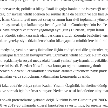
 pervasız dış politikası ülkeyi İsrail ile çoğu İranlının ne isteyeceği ne
ceği bir savaşla tehdit ederken bu sorular daha da belirgin ve acil hale ge
, İslam Cumhuriyeti mevcut savaş ortamını İran sivil toplumuna yöneli
dırı başlatmak için kullanmayı hedefliyor. İslam Cumhuriyeti'nin İsrail'e
z hava araçları ve füzeler yağdırdığı aynı gün (13 Nisan), rejim İranlı
ra yönelik zaten kapsamlı olan baskısını arttırdı. Zorunlu başörtüsü yas
kları gerekçesiyle düzinelerce kadın ülke çapında minibüslere bindirildi
medyada, yeni bir savaş ihtimaline ilişkin endişelerini dile getirenler, r
kuruluşlar tarafından kovuşturmaya uğramakla tehdit ediliyor. Rejim org
ir açıklamayla sosyal medyadaki "İsrail yanlısı" paylaşımların yetkililer
lmesini istedi. Bazıları New Lines'a konuşan rejimin tanınmış, ılımlı
menleri bile yetkililer tarafından telefonla aranarak internette paylaşımda
amaları ya da sonuçlarına katlanmaları konusunda uyarıldı.
 kriz, 2022'de ortaya çıkan Kadın, Yaşam, Özgürlük hareketine dönüp
 ve sormak için bir fırsat sunuyor: Neden ve nasıl hedeflerine ulaşama
lar sokak protestolarına yabancı değil. Nitekim İslam Cumhuriyeti 2009-
 ve 2019-20 yıllarında kitlesel hareketleri savuşturmuş, bu süreçte yüz