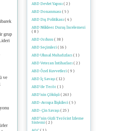
ABD Devlet Yapısı
( 2 )
ABD Donanması
( 5 )
ABD Dış Politikası
( 4 )
übarek
ABD Nükleer Duruş İncelemesi
( 8 )
ir grup
ABD Ordusu
( 38 )
Lideri
ABD Seçimleri
( 16 )
a
ABD Ulusal Muhafızları
( 1 )
ABD Veteran İntiharları
( 2 )
ABD Özel Kuvvetleri
( 9 )
lü ve
ABD İç Savaşı
( 12 )
k
ABD'de Terör
( 1 )
ABD'nin Çöküşü
( 263 )
ABD-Avrupa İlişkileri
( 5 )
iyonu
ABD-Çin Savaşı
( 25 )
ABD’nin Gizli Terörist İzleme
Sistemi
( 2 )
ürler
AOC
( 1 )