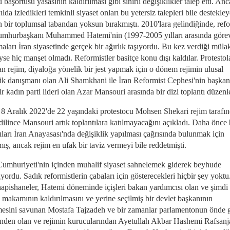
 başörtüsü yasasının kaldırılması gibi sınırlı değişiklikler talep etti. An
ılda izledikleri temkinli siyaset onları bu yetersiz talepleri bile destekle
n bir toplumsal tabandan yoksun bırakmıştı. 2010'lara gelindiğinde, refo
umhurbaşkanı Muhammed Hatemi'nin (1997-2005 yılları arasında göre
aları İran siyasetinde gerçek bir ağırlık taşıyordu. Bu kez verdiği mülak
se hiç manşet olmadı. Reformistler basitçe konu dışı kaldılar. Protestol
an rejim, diyaloğa yönelik bir jest yapmak için o dönem rejimin ulusal
ik danışmanı olan Ali Shamkhani ile İran Reformist Cephesi'nin başkan
r kadın parti lideri olan Azar Mansouri arasında bir dizi toplantı düzenl
8 Aralık 2022'de 22 yaşındaki protestocu Mohsen Shekari rejim tarafı
dilince Mansouri artık toplantılara katılmayacağını açıkladı. Daha önce
ıları İran Anayasası'nda değişiklik yapılması çağrısında bulunmak için
ış, ancak rejim en ufak bir taviz vermeyi bile reddetmişti.
Cumhuriyeti'nin içinden muhalif siyaset sahnelemek giderek beyhude
ordu. Sadık reformistlerin çabaları için gösterecekleri hiçbir şey yokt
hapishaneler, Hatemi döneminde içişleri bakan yardımcısı olan ve şimdi 
k makamının kaldırılmasını ve yerine seçilmiş bir devlet başkanının
lmesini savunan Mostafa Tajzadeh ve bir zamanlar parlamentonun önde 
inden olan ve rejimin kurucularından Ayetullah Akbar Hashemi Rafsanj