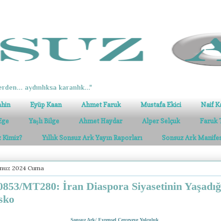
erden... aydınlıksa karanlık..."
ahin
Eyüp Kaan
Ahmet Faruk
Mustafa Ekici
Naif K
Ege
Yaşlı Bilge
Ahmet Haydar
Alper Selçuk
Faruk 
z Kimiz?
Yıllık Sonsuz Ark Yayın Raporları
Sonsuz Ark Manife
muz 2024 Cuma
853/MT280: İran Diaspora Siyasetinin Yaşadığ
sko
Sonsuz Ark/ Evrensel Çerçeveye Yolculuk