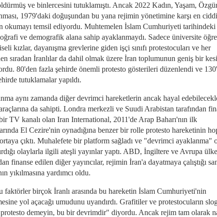
 öldürmüş ve binlercesini tutuklamıştı. Ancak 2022 Kadın, Yaşam, Özgü
nması, 1979'daki doğuşundan bu yana rejimin yönetimine karşı en cidd
 okumayı temsil ediyordu. Muhtemelen İslam Cumhuriyeti tarihindeki
coğrafi ve demografik alana sahip ayaklanmaydı. Sadece üniversite öğre
liseli kızlar, dayanışma grevlerine giden işçi sınıfı protestocuları ve her
en sıradan İranlılar da dahil olmak üzere İran toplumunun geniş bir kes
ordu. 80'den fazla şehirde önemli protesto gösterileri düzenlendi ve 130
ehirde tutuklamalar yapıldı.
nma aynı zamanda diğer devrimci hareketlerin ancak hayal edebilecekl
araçlarına da sahipti. Londra merkezli ve Suudi Arabistan tarafından fi
bir TV kanalı olan Iran International, 2011'de Arap Baharı'nın ilk
rında El Cezire'nin oynadığına benzer bir rolle protesto hareketinin ho
 ortaya çıktı. Muhalefete bir platform sağladı ve "devrimci ayaklanma" 
rdığı olaylarla ilgili ateşli yayınlar yaptı. ABD, İngiltere ve Avrupa ülke
dan finanse edilen diğer yayıncılar, rejimin İran'a dayatmaya çalıştığı sa
nın yıkılmasına yardımcı oldu.
 faktörler birçok İranlı arasında bu hareketin İslam Cumhuriyeti'nin
mesine yol açacağı umudunu uyandırdı. Grafitiler ve protestocuların slog
protesto demeyin, bu bir devrimdir" diyordu. Ancak rejim tam olarak na