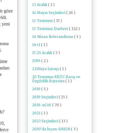
13 Aralık
( 1 )
 de göze
14 Mayıs Seçimleri
( 26 )
ldi.
15 Temmuz
( 17 )
k yeni
15 Temmuz Darbesi
( 322 )
16 Nisan Referandumu
( 5 )
asına
16+1
( 1 )
.
17-25 Aralık
( 5 )
1789
( 2 )
ejime
anları
2.Dünya Savaşı
( 1 )
e
20 Temmuz KKTC Barış ve
Özgürlük Bayramı
( 1 )
2019
( 5 )
2019 Seçimleri
( 15 )
2019-nCoV
( 70 )
dı?
2021
( 1 )
2023 Seçimleri
( 13 )
10,
2030'da İsyan-SMEIR
( 3 )
lerce