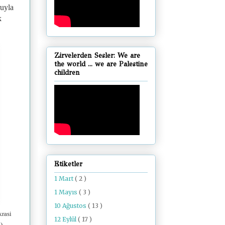
ruyla
k
Zirvelerden Sesler: We are
the world ... we are Palestine
children
Etiketler
1 Mart
( 2 )
1 Mayıs
( 3 )
10 Ağustos
( 13 )
krasi
12 Eylül
( 17 )
)