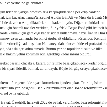
bilir ve yerine ne gelebilirdi?
jim liderleri yaygın protestolarla karşılaştıklarında pes edip canlarını
mak için kaçarlar. Tunus'ta Zeynel Abidin Bin Ali ve Mısır'da Hüsnü M
11'de devrilen Arap diktatörlerinin kaderi buydu. Diğerleri iktidarlarını
mek için önemli tavizler verirken, Suriye'deki Beşar Esad gibi üçüncü b
idarda kalmak için gerektiği kadar şiddet kullanmaya hazır. İran'ın Dini 
maney uzun zamandır bu ikinci gruba ait olduğunu gösteriyor. Kendini
jik devrimciliğe adamış olan Hamaney, daha önceki kitlesel protestolarl
ştığında asla geri adım atmadı. Bunun yerine topuklarını sıktı ve ülke
deki hakimiyetini korumak için gerektiği kadar insanı öldürdü.
reket başarılı olacaksa, kararlı bir rejimle başa çıkabilecek kadar örgüt
 bir siyasi liderlik bulmak zorundaydı. Böyle bir güç ortaya çıkabilece
alternatifler genellikle siyasi kurumların içinden çıkar. Teoride, İslam
iyeti'nin yarı hoşgörülü sadık bir muhalefet olan sözde reformist fraks
ir rol oynayabilirdi.
 Hayat, Özgürlük hareketi 2022'de patlak verdiğinde, bazı reformist fig