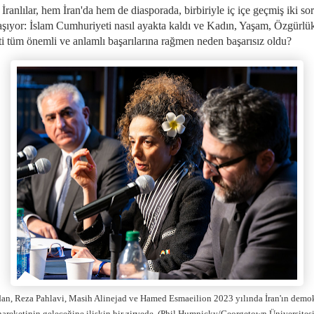
ranlılar, hem İran'da hem de diasporada, birbiriyle iç içe geçmiş iki so
aşıyor: İslam Cumhuriyeti nasıl ayakta kaldı ve Kadın, Yaşam, Özgürlü
ti tüm önemli ve anlamlı başarılarına rağmen neden başarısız oldu?
an, Reza Pahlavi, Masih Alinejad ve Hamed Esmaeilion 2023 yılında İran'ın demo
hareketinin geleceğine ilişkin bir zirvede. (Phil Humnicky/Georgetown Üniversitesi