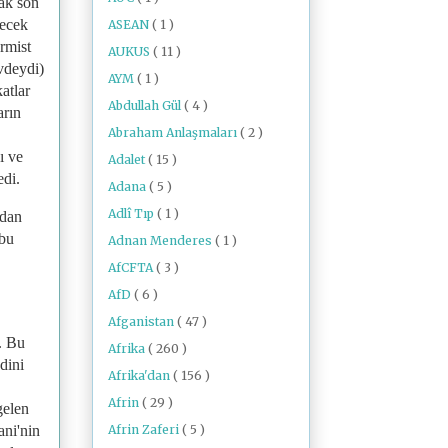
cak son
yecek
ASEAN
( 1 )
rmist
AUKUS
( 11 )
vdeydi)
AYM
( 1 )
atlar
Abdullah Gül
( 4 )
arın
Abraham Anlaşmaları
( 2 )
ı ve
Adalet
( 15 )
edi.
Adana
( 5 )
Adlî Tıp
( 1 )
ndan
 bu
Adnan Menderes
( 1 )
AfCFTA
( 3 )
AfD
( 6 )
Afganistan
( 47 )
u. Bu
Afrika
( 260 )
dini
Afrika'dan
( 156 )
Afrin
( 29 )
gelen
Afrin Zaferi
( 5 )
ani'nin