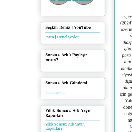
Çevi
(2024)
Seçkin Deniz | YouTube
üzeri
y
Mıra | Öznel Şeyler
diasp
göre
Sonsuz Ark'ı Paylaşır
para-
mısın?
müca
kimlik
siyas
dışı
Sonsuz Ark Gündemi
olma
Yükleniyor...
için ge
Yah
döne
Yıllık Sonsuz Ark Yayın
coğr
Raporları
mu
Yıllık Sonsuz Ark Yayın
M
Raporları