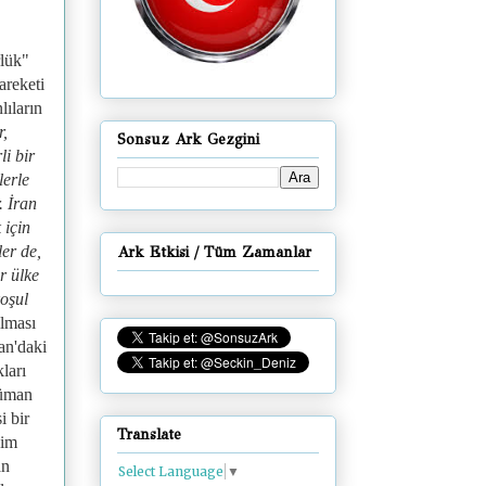
rlük"
reketi
lıların
r,
Sonsuz Ark Gezgini
li bir
lerle
. İran
 için
ler de,
Ark Etkisi / Tüm Zamanlar
r ülke
koşul
ılması
ran'daki
ları
lüman
i bir
Translate
jim
an
Select Language
▼