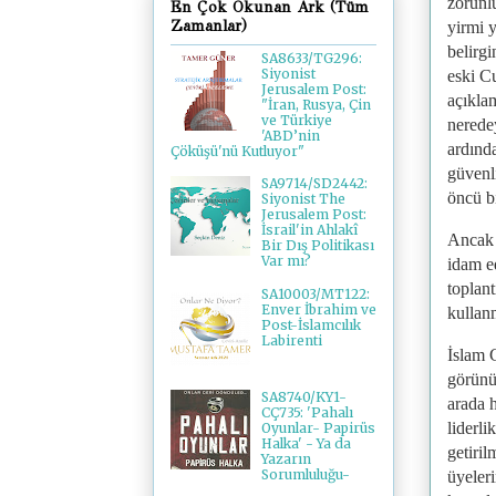
zorunlu
En Çok Okunan Ark (Tüm
Zamanlar)
yirmi y
belirgi
SA8633/TG296:
Siyonist
eski C
Jerusalem Post:
açıklam
"İran, Rusya, Çin
ve Türkiye
neredey
'ABD’nin
ardınd
Çöküşü'nü Kutluyor"
güvenl
SA9714/SD2442:
öncü bi
Siyonist The
Jerusalem Post:
İsrail'in Ahlakî
Ancak 
Bir Dış Politikası
Var mı?
idam e
toplant
SA10003/MT122:
Enver İbrahim ve
kullanm
Post-İslamcılık
Labirenti
İslam 
görünüy
SA8740/KY1-
arada 
CÇ735: 'Pahalı
liderli
Oyunlar- Papirüs
Halka' - Ya da
getiri
Yazarın
Sorumluluğu-
üyeler