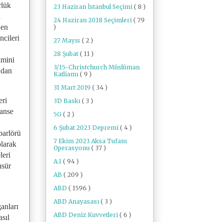
rlük
23 Haziran İstanbul Seçimi
( 8 )
i
24 Haziran 2018 Seçimleri
( 79
 en
)
ncileri
27 Mayıs
( 2 )
28 Şubat
( 11 )
imini
3/15-Christchurch Müslüman
'dan
Katliamı
( 9 )
31 Mart 2019
( 34 )
eri
3D Baskı
( 3 )
nanse
5G
( 2 )
6 Şubat 2023 Depremi
( 4 )
parlörü
7 Ekim 2023 Aksa Tufanı
olarak
Operasyonu
( 37 )
leri
A.I
( 94 )
nsür
AB
( 209 )
ABD
( 1596 )
ABD Anayasası
( 3 )
anları
ABD Deniz Kuvvetleri
( 6 )
sıl