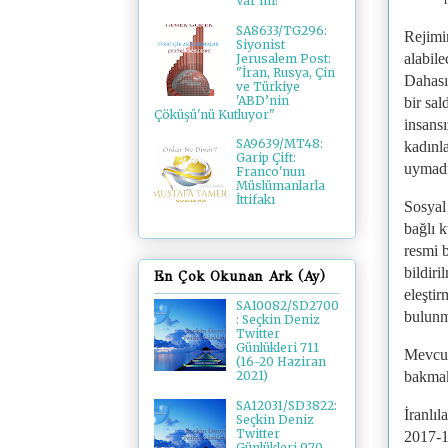
Var mı?
SA8633/TG296:
Rejimin
Siyonist
alabile
Jerusalem Post:
"İran, Rusya, Çin
Dahası
ve Türkiye
'ABD’nin
bir sal
Çöküşü'nü Kutluyor"
insansı
SA9639/MT48:
kadınla
Garip Çift:
uymadı
Franco'nun
Müslümanlarla
İttifakı
Sosyal 
bağlı 
resmi b
bildiri
En Çok Okunan Ark (Ay)
eleştir
SA10082/SD2700
bulunm
: Seçkin Deniz
Twitter
Günlükleri 711
Mevcut
(16-20 Haziran
bakmak
2021)
SA12031/SD3822:
İranlı
Seçkin Deniz
Twitter
2017-18
Günlükleri 970