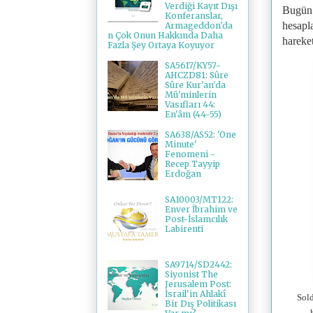
Verdiği Kayıt Dışı
Bugün İ
Konferanslar,
hesapl
Armageddon'da
n Çok Onun Hakkında Daha
hareke
Fazla Şey Ortaya Koyuyor
SA5617/KY57-
AHCZD81: Sûre
Sûre Kur'an'da
Mü'minlerin
Vasıfları 44:
En'âm (44-55)
SA638/AS52: 'One
Minute'
Fenomeni -
Recep Tayyip
Erdoğan
SA10003/MT122:
Enver İbrahim ve
Post-İslamcılık
Labirenti
SA9714/SD2442:
Siyonist The
Jerusalem Post:
İsrail'in Ahlakî
Sold
Bir Dış Politikası