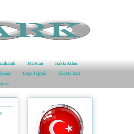
arabatak
Ata Atun
Hakkı Aslan
Tamer
Doğa Toprak
Khorto Bâri
stosu
ı