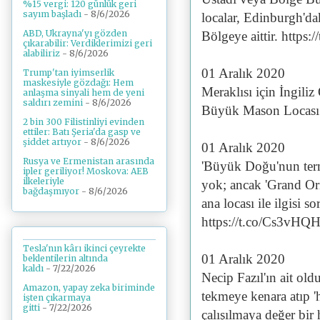
%15 vergi: 120 günlük geri
sayım başladı
- 8/6/2026
localar, Edinburgh'da
ABD, Ukrayna'yı gözden
Bölgeye aittir. http
çıkarabilir: Verdiklerimizi geri
alabiliriz
- 8/6/2026
01 Aralık 2020
Trump'tan iyimserlik
maskesiyle gözdağı: Hem
Meraklısı için İngili
anlaşma sinyali hem de yeni
saldırı zemini
- 8/6/2026
Büyük Mason Locası
2 bin 300 Filistinliyi evinden
ettiler: Batı Şeria'da gasp ve
şiddet artıyor
- 8/6/2026
01 Aralık 2020
Rusya ve Ermenistan arasında
'Büyük Doğu'nun termi
ipler geriliyor! Moskova: AEB
ilkeleriyle
yok; ancak 'Grand Or
bağdaşmıyor
- 8/6/2026
ana locası ile ilgisi 
https://t.co/Cs3vH
Tesla'nın kârı ikinci çeyrekte
01 Aralık 2020
beklentilerin altında
kaldı
- 7/22/2026
Necip Fazıl'ın ait old
Amazon, yapay zeka biriminde
tekmeye kenara atıp '
işten çıkarmaya
gitti
- 7/22/2026
çalışılmaya değer bir 