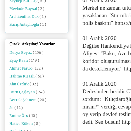
01 Aralık 2020
Zeynep Karataş
( 10 )
Merkel ne zaman tutu
Mevlude Baysal
( 2 )
yasaklanan "Sturmbrig
Architeuthis Dux
( 1 )
polis baskını" https
Barış Anteplioğlu
( 1 )
01 Aralık 2020
Çırak Arkçılar/ Yazarlar
Değilse Hankendi'ye
Aliyev: "Bakü, Azerba
Derya Beyaz
( 156 )
koridor oluşturulması
Eyüp Kaan
( 149 )
da destekleniyor." h
Ahmet Faruk
( 132 )
Halime Kirazlı
( 61 )
01 Aralık 2020
Ahu Öztürk
( 32 )
Dedesinden beridir CH
Duru Çağlayan
( 24 )
sordum: "Kılıçdaroğlu'
Berrak Şebnem
( 20 )
mısın?" verdiği cev
Su
( 12 )
oy verip devleti tes
Emine Örs
( 10 )
dedi. Sen busun! htt
Hatice Köken
( 8 )