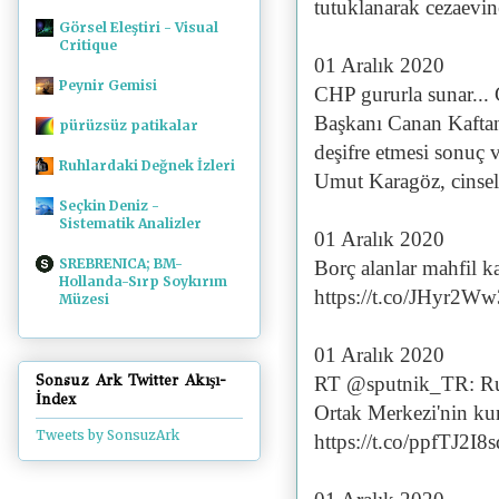
tutuklanarak cezaevin
Görsel Eleştiri - Visual
Critique
01 Aralık 2020
Peynir Gemisi
CHP gururla sunar... 
Başkanı Canan Kaftanc
pürüzsüz patikalar
deşifre etmesi sonuç 
Ruhlardaki Değnek İzleri
Umut Karagöz, cinsel 
Seçkin Deniz -
Sistematik Analizler
01 Aralık 2020
SREBRENICA; BM-
Borç alanlar mahfil ka
Hollanda-Sırp Soykırım
https://t.co/JHyr2W
Müzesi
01 Aralık 2020
Sonsuz Ark Twitter Akışı-
RT @sputnik_TR: Ru
İndex
Ortak Merkezi'nin kur
Tweets by SonsuzArk
https://t.co/ppfTJ2I8