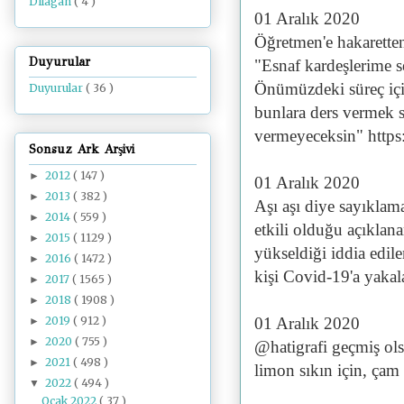
Dilâgâh
( 4 )
01 Aralık 2020
Öğretmen'e hakaretten 
Duyurular
"Esnaf kardeşlerime s
Önümüzdeki süreç içi
Duyurular
( 36 )
bunlara ders vermek 
vermeyeceksin" http
Sonsuz Ark Arşivi
2012
( 147 )
►
01 Aralık 2020
2013
( 382 )
►
Aşı aşı diye sayıklam
2014
( 559 )
►
etkili olduğu açıklana
2015
( 1129 )
►
yükseldiği iddia edil
2016
( 1472 )
►
kişi Covid-19'a yaka
2017
( 1565 )
►
2018
( 1908 )
►
2019
( 912 )
01 Aralık 2020
►
2020
( 755 )
►
@hatigrafi geçmiş ols
2021
( 498 )
►
limon sıkın için, çam
2022
( 494 )
▼
Ocak 2022
( 37 )