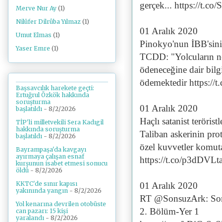
gerçek... https://t.
Merve Nur Ay
(1)
Nilüfer Dilrûba Yılmaz
(1)
01 Aralık 2020
Umut Elmas
(1)
Pinokyo'nun İBB'sinin
Yaser Emre
(1)
TCDD: "Yolcuların ne 
ödeneceğine dair bilgi
ödemektedir https:/
Başsavcılık harekete geçti:
Ertuğrul Özkök hakkında
soruşturma
01 Aralık 2020
başlatıldı
- 8/2/2026
Haçlı satanist teröris
TİP'li milletvekili Sera Kadıgil
hakkında soruşturma
Taliban askerinin pro
başlatıldı
- 8/2/2026
özel kuvvetler komuta
Bayrampaşa'da kavgayı
ayırmaya çalışan esnaf
https://t.co/p3dDVL
kurşunun isabet etmesi sonucu
öldü
- 8/2/2026
KKTC'de sınır kapısı
01 Aralık 2020
yakınında yangın
- 8/2/2026
RT @SonsuzArk: Son
Yol kenarına devrilen otobüste
2. Bölüm-Yer 1
can pazarı: 15 kişi
yaralandı
- 8/2/2026