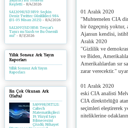
Şaşırtıcı Bir Yöntem
Keşfetti
- 8/4/2026
01 Aralık 2020
SA12098/SD3859: Seçkin
Deniz Twitter Günlükleri 984
"Muhtemelen CIA dir
(01-05 Nisan 2025)
- 8/4/2026
bir özgeçmiş yoktur, 
SA12097/SD3858: Tevrat'ı
Tanrı mı Yazdı ve Bu Önemli
Ajansın kendisi, isti
mi?
- 8/3/2026
Aralık 2020
"Gizlilik ve demokras
Yıllık Sonsuz Ark Yayın
ve Biden, Amerikalıla
Raporları
Amerikalılardan sır s
Yıllık Sonsuz Ark Yayın
zarar verecektir." uyar
Raporları
01 Aralık 2020
En Çok Okunan Ark
eski CIA analisti Mel
(Hafta)
CIA direktörlüğü ata
SA9998/MT121:
seçimleri eleştirerek 
Caltech
Matematikçileri
niteliklerine odaklan
19. Yüzyıl Sayı
Bilmecesini
Çözdü; Nihayet