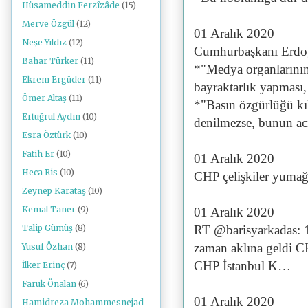
Hüsameddin Ferzîzâde
(15)
Merve Özgül
(12)
01 Aralık 2020
Neşe Yıldız
(12)
Cumhurbaşkanı Erdo
Bahar Türker
(11)
*"Medya organlarının 
Ekrem Ergüder
(11)
bayraktarlık yapması, 
Ömer Altaş
(11)
*"Basın özgürlüğü kılı
Ertuğrul Aydın
(10)
denilmezse, bunun acı
Esra Öztürk
(10)
Fatih Er
(10)
01 Aralık 2020
Heca Ris
(10)
CHP çelişkiler yumağ
Zeynep Karataş
(10)
Kemal Taner
(9)
01 Aralık 2020
RT @barisyarkadas: 
Talip Gümüş
(8)
zaman aklına geldi C
Yusuf Özhan
(8)
CHP İstanbul K…
İlker Erinç
(7)
Faruk Önalan
(6)
01 Aralık 2020
Hamidreza Mohammesnejad