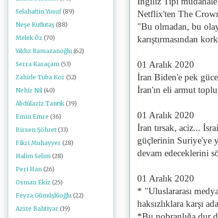
İngiliz Tipi müdahale
Selahattin Yusuf
(89)
Netflix'ten The Crown
Neşe Kutlutaş
(88)
"Bu olmadan, bu olay
karıştırmasından kor
Melek Öz
(70)
Yıldız Ramazanoğlu
(62)
01 Aralık 2020
Serra Karaçam
(53)
İran Biden'e pek gücen
Zahide Tuba Kor
(52)
İran'ın eli armut top
Nehir Nil
(40)
Abdülaziz Tantik
(39)
01 Aralık 2020
Emin Emre
(36)
İran tırsak, aciz... 
Birsen Şöhret
(33)
güçlerinin Suriye'ye 
Fikri Muhayyer
(28)
devam edeceklerini s
Halim Selim
(28)
Peri Han
(26)
01 Aralık 2020
Osman Ekiz
(25)
* "Uluslararası medy
Feyza Gümüşlüoğlu
(22)
haksızlıklara karşı ada
Azize Bahtiyar
(19)
*Bu nobranlığa dur de