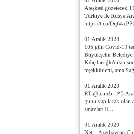
01 Aralık 2020
Ateşkesi gözetecek Tü
Türkiye ile Rusya A
https://t.co/Dq64xP
01 Aralık 2020
105 gün Covid-19 te
Büyükşehir Belediye 
Kılıçdaroğlu'ndan so
teşekkür etti, ama Sa
01 Aralık 2020
RT @tcmeb: 📌5 Aral
günü yapılacak olan a
sınavları il…
01 Aralık 2020
Net... Azerbaycan Cu