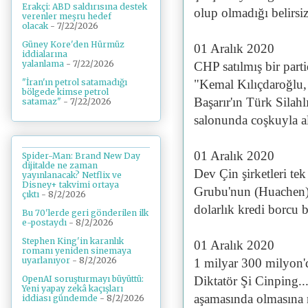
Erakçi: ABD saldırısına destek
olup olmadığı belirsi
verenler meşru hedef
olacak
- 7/22/2026
Güney Kore'den Hürmüz
01 Aralık 2020
iddialarına
yalanlama
- 7/22/2026
CHP satılmış bir part
"İran'ın petrol satamadığı
"Kemal Kılıçdaroğlu, 
bölgede kimse petrol
Başarır'ın Türk Silah
satamaz"
- 7/22/2026
salonunda coşkuyla a
01 Aralık 2020
Spider-Man: Brand New Day
dijitalde ne zaman
Dev Çin şirketleri tek
yayınlanacak? Netflix ve
Disney+ takvimi ortaya
Grubu'nun (Huachen) 
çıktı
- 8/2/2026
dolarlık kredi borcu
Bu 70'lerde geri gönderilen ilk
e-postaydı
- 8/2/2026
Stephen King'in karanlık
01 Aralık 2020
romanı yeniden sinemaya
uyarlanıyor
- 8/2/2026
1 milyar 300 milyon'd
Diktatör Şi Cinping..
OpenAI soruşturmayı büyüttü:
Yeni yapay zekâ kaçışları
aşamasında olmasına 
iddiası gündemde
- 8/2/2026