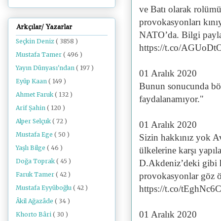
ve Batı olarak rolümü
provokasyonları kınıy
Arkçılar/ Yazarlar
NATO’da. Bilgi paylaş
Seçkin Deniz
( 3858 )
https://t.co/AGUoDt
Mustafa Tamer
( 496 )
Yayın Dünyası'ndan
( 197 )
01 Aralık 2020
Eyüp Kaan
( 149 )
Bunun sonucunda bölg
Ahmet Faruk
( 132 )
faydalanamıyor."
Arif Şahin
( 120 )
Alper Selçuk
( 72 )
01 Aralık 2020
Mustafa Ege
( 50 )
Sizin hakkınız yok A
Yaşlı Bilge
( 46 )
ülkelerine karşı yapıl
Doğa Toprak
( 45 )
D.Akdeniz’deki gibi 
Faruk Tamer
( 42 )
provokasyonlar göz ön
https://t.co/tEghNc
Mustafa Eyyüboğlu
( 42 )
Âkil Ağazâde
( 34 )
01 Aralık 2020
Khorto Bâri
( 30 )