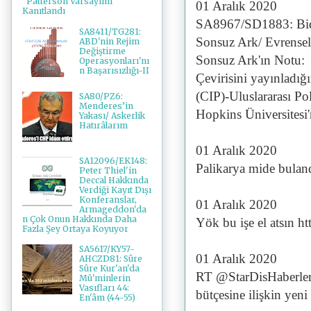
"Patterson Varsayımı"
01 Aralık 2020
Kanıtlandı
SA8967/SD1883: Bi
SA8411/TG281:
Sonsuz Ark/ Evrense
ABD'nin Rejim
Değiştirme
Sonsuz Ark'ın Notu:
Operasyonları'nı
n Başarısızlığı-II
Çevirisini yayınladığı
(CIP)-Uluslararası Po
SA80/PZ6:
Menderes’in
Hopkins Üniversitesi'
Yakası/ Askerlik
Hatırâlarım
01 Aralık 2020
SA12096/EK148:
Palikarya mide bulan
Peter Thiel'in
Deccal Hakkında
Verdiği Kayıt Dışı
Konferanslar,
01 Aralık 2020
Armageddon'da
n Çok Onun Hakkında Daha
Yök bu işe el atsın 
Fazla Şey Ortaya Koyuyor
SA5617/KY57-
01 Aralık 2020
AHCZD81: Sûre
Sûre Kur'an'da
RT @StarDisHaberler
Mü'minlerin
Vasıfları 44:
bütçesine ilişkin yen
En'âm (44-55)