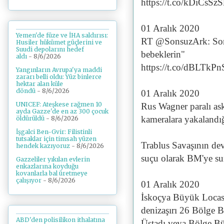
https://t.co/kDiCsSzS
01 Aralık 2020
Yemen'de füze ve İHA saldırısı:
RT @SonsuzArk: Son
Husiler hükümet güçlerini ve
Suudi depolarını hedef
bebeklerin"
aldı
- 8/6/2026
https://t.co/dBLTkP
Yangınların Avrupa'ya maddi
zararı belli oldu: Yüz binlerce
hektar alan küle
döndü
- 8/6/2026
01 Aralık 2020
UNICEF: Ateşkese rağmen 10
Rus Wagner paralı ask
ayda Gazze'de en az 300 çocuk
kameralara yakalandığ
öldürüldü
- 8/6/2026
İşgalci Ben-Gvir: Filistinli
tutsaklar için timsah yüzen
Trablus Savaşının dev
hendek kazıyoruz
- 8/6/2026
suçu olarak BM'ye su
Gazzeliler yıkılan evlerin
enkazlarına koyduğu
kovanlarla bal üretmeye
çalışıyor
- 8/6/2026
01 Aralık 2020
İskoçya Büyük Locası
denizaşırı 26 Bölge B
ABD'den polisilikon ithalatına
Üstadı veya Bölge Bü