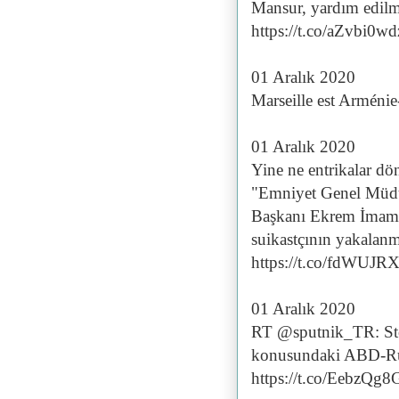
Mansur, yardım edilm
https://t.co/aZvbi0w
01 Aralık 2020
Marseille est Arméni
01 Aralık 2020
Yine ne entrikalar dö
"Emniyet Genel Müdü
Başkanı Ekrem İmamoğl
suikastçının yakalanm
https://t.co/fdWUJR
01 Aralık 2020
RT @sputnik_TR: Sto
konusundaki ABD-Rus
https://t.co/EebzQg8