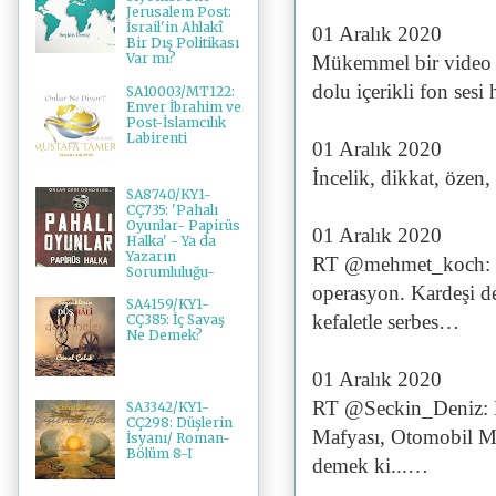
Jerusalem Post:
İsrail'in Ahlakî
01 Aralık 2020
Bir Dış Politikası
Var mı?
Mükemmel bir video v
dolu içerikli fon ses
SA10003/MT122:
Enver İbrahim ve
Post-İslamcılık
Labirenti
01 Aralık 2020
İncelik, dikkat, özen
SA8740/KY1-
CÇ735: 'Pahalı
Oyunlar- Papirüs
01 Aralık 2020
Halka' - Ya da
Yazarın
RT @mehmet_koch: @
Sorumluluğu-
operasyon. Kardeşi d
SA4159/KY1-
kefaletle serbes…
CÇ385: İç Savaş
Ne Demek?
01 Aralık 2020
RT @Seckin_Deniz: D
SA3342/KY1-
CÇ298: Düşlerin
Mafyası, Otomobil Maf
İsyanı/ Roman-
Bölüm 8-I
demek ki...…