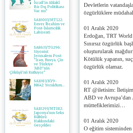
İsrail'in Ahlakî
Devletlerin vatandaşla
Bir Dış Politikası
Var mı?
özgürlüklere müdahale
SA10003/MT122:
Enver İbrahim ve
01 Aralık 2020
Post-İslamcılık
Labirenti
Erdoğan, TRT World
Sınırsız özgürlük baş
SA8633/TG296:
oluşturularak mağduri
Siyonist
Jerusalem Post:
Kötülük yapanın, suç 
"İran, Rusya, Çin
ve Türkiye
özgürlük olamaz.
'ABD’nin
Çöküşü'nü Kutluyor"
SA1083/KY9-
01 Aralık 2020
NK42: Yoruldum...
RT @iletisim: İletiş
ABD ve Avrupa’dan Af
müttefiklerimizi…
SA10293/MT182:
Japonya'nın Seks
Kültürü
01 Aralık 2020
Hakkındaki
Gerçekler
O eğitim sisteminden ç