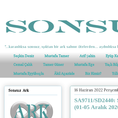
"...karanlıksa sonsuz, ışıktan bir ark salınır ötelerden... aydınlıksa k
Seçkin Deniz
Mustafa Tamer
Arif Şahin
Eyüp K
Cemal Çalık
Tamer Güner
Mustafa Ege
Yaşlı Bi
Mustafa Eyyüboğlu
Âkil Ağazâde
Biz Kimiz?
Yıl
16 Haziran 2022 Perşem
Sonsuz Ark
SA9711/SD2440: S
(01-05 Aralık 202