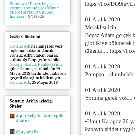
https://t.co/DO9hrvL
Windows 11'in en büyük
sorunu sonunda çözülüyor:
Microsoft'tan 8 GB RAM
hamlesi
- 8/1/2026
01 Aralık 2020
Meraklısı için....
Beyaz Adam gerçek bir
Gizlilik Bildirimi
gibi ikiye bölünerek bir
Sonsuz Ark
herhangi bir veri
tükendi.... https://t.
toplamamaktadır. Ancak
Sonsuz Ark'ın taban olarak
kullandığı Blogger'ın sahibi
Google, Gizlilik Politikası'nın
01 Aralık 2020
güncellenmiş sürümünün 25
Pompao... dümbelek s
Mayıs 2018 tarihinden itibaren
geçerli olacağını bildirmiştir.
Sonsuz Ark
, 25 Mayıs 2018
01 Aralık 2020
Yoruma gerek yok...
Sonsuz Ark'in izlediği
Siteler
01 Aralık 2020
Alper Selçuk - Antiseptik
▪️Umut Karagöz 20 yaş
Anafor
kapayıp şiddet uygulay
Ağaçtaki Ev