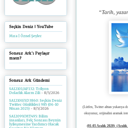
“Tarih, yaza
Seçkin Deniz | YouTube
Mıra | Öznel Şeyler
Sonsuz Ark'ı Paylaşır
mısın?
Sonsuz Ark Gündemi
SA12101/AF132: Trilyon
Dolarlık Alarm Zili
- 8/5/2026
SA12100/SD3860: Seçkin Deniz
Twitter Günlükleri 985 (06-10
(Lütfen, Twitter alttan yukarıya d
Nisan 2025)
- 8/5/2026
okuyunuz, orijinalini aramak ist
SA12099/MT495: Bilim
insanları, Felç Sonrası Beynin
İyileşmesine Yardımcı Olacak
(01-05 Aralık 2020
)
(Aralık 