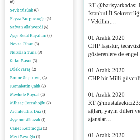
(6)
RT @barisyarkadas: 1
Seyit Yüzüak
(6)
İstanbul İl Sekreterli
Feyza Burgucuoğlu
(4)
"Vekilim,…
Safvan Allahverdi
(4)
Ayşe Betül Kayahan
(3)
01 Aralık 2020
Nevra Cihan
(3)
CHP faşisttir, tecavüz
Nurullah Tuna
(3)
gösterenlere de enge
Sidar Basut
(3)
01 Aralık 2020
Dilek Yaraş
(2)
CHP bir Milli güvenli
Emine Seçeroviç
(2)
Kemalettin Çalık
(2)
01 Aralık 2020
Mevlude Baysal
(2)
RT @mustafaekici23:
Mihraç Cerrahoğlu
(2)
ağları, yayın dilleri 
Architeuthis Dux
(1)
ajanslar…
Ayşenur Alkazak
(1)
Caner Kerimoğlu
(1)
01 Aralık 2020
Mert Beyoğlu
(1)