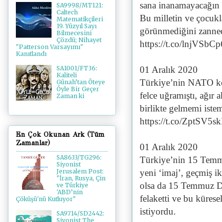
sana inanamayacağın k
SA9998/MT121:
Caltech
Bu milletin ve çocukla
Matematikçileri
19. Yüzyıl Sayı
görünmediğini zannede
Bilmecesini
Çözdü; Nihayet
https://t.co/lnjVSbCp
"Patterson Varsayımı"
Kanıtlandı
01 Aralık 2020
SA1001/FT36:
Kaliteli
Türkiye’nin NATO kon
Günah’tan Öteye
Öyle Bir Geçer
felce uğramıştı, ağır
Zaman ki
birlikte gelmemi istem
https://t.co/ZptSV5s
En Çok Okunan Ark (Tüm
Zamanlar)
01 Aralık 2020
SA8633/TG296:
Türkiye’nin 15 Temmu
Siyonist
yeni ‘imaj’, geçmiş ik
Jerusalem Post:
"İran, Rusya, Çin
olsa da 15 Temmuz Da
ve Türkiye
'ABD’nin
felaketti ve bu küres
Çöküşü'nü Kutluyor"
istiyordu.
SA9714/SD2442:
Siyonist The