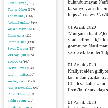
bulundurmayan Netflix
Erhan Yalvaç
(696)
kazanıyor, ama hiçbi
Tamer Güner
(377)
https://t.co/lwvPNW
Adnan Onay
(344)
Ardan Zentürk
(344)
01 Aralık 2020
Yaşar Taşkın Koç
(269)
'Morgan'ın hafif eğle
Cihan Aktaş
(226)
yönlendirmek için ku
Ceren Kenar
(198)
görmüyor. Nasıl manip
Sevda Dursun
(187)
seride etkilendiler"h
Yıldıray Oğur
(185)
Erol Göka
(167)
01 Aralık 2020
Derya Beyaz
(156)
Kraliyet elden gidiyo
İbrahim Tığlı
(156)
tarafından yazılan uy
Yurdagül Atun
(123)
Charles'a kalıcı zarar
Ahmet Hocazâde
(103)
Prens'in bir arkadaşı
Puran Tilmiz
(103)
Şahin Torun
(100)
01 Aralık 2020
Emeti Saruhan
(98)