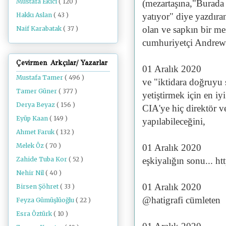
Mustafa Ekici
( 120 )
(mezartaşına,"Burada k
yatıyor" diye yazdıra
Hakkı Aslan
( 43 )
olan ve sapkın bir m
Naif Karabatak
( 37 )
cumhuriyetçi Andrew
Çevirmen Arkçılar/ Yazarlar
01 Aralık 2020
Mustafa Tamer
( 496 )
ve "iktidara doğruyu s
Tamer Güner
( 377 )
yetiştirmek için en iy
Derya Beyaz
( 156 )
CIA'ye hiç direktör v
Eyüp Kaan
( 149 )
yapılabileceğini,
Ahmet Faruk
( 132 )
Melek Öz
( 70 )
01 Aralık 2020
Zahide Tuba Kor
( 52 )
eşkiyalığın sonu... 
Nehir Nil
( 40 )
01 Aralık 2020
Birsen Şöhret
( 33 )
@hatigrafi cümleten
Feyza Gümüşlüoğlu
( 22 )
Esra Öztürk
( 10 )