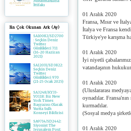
Müslümanlarla
İttifakı
01 Aralık 2020
Fransa, Mısır ve İtaly
En Çok Okunan Ark (Ay)
İtalya ve Fransa kendi 
SA10082/SD2700
Türkiye'ye karışma h
: Seçkin Deniz
Twitter
Günlükleri 711
01 Aralık 2020
(16-20 Haziran
2021)
İyi niyetli çabalarımı
SA12031/SD3822:
vatandaşının hukuku
Seçkin Deniz
Twitter
Günlükleri 970
(21-25 Ocak 2025)
01 Aralık 2020
(Uluslararası medyay
SA3248/KY33-
YO118: Bir New
oynadılar. Fransa'nın
York Times
kurmadılar.
Başyazısı Olarak
Yurtta Sulh
(Sosyal medya şirketl
Konseyi Bildirisi
SA9714/SD2442:
Siyonist The
01 Aralık 2020
Jerusalem Post: