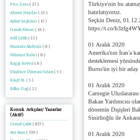
Türkiye'nin bu atamay
Piro Zaza
( 27 )
hatırlatıyoruz.
Ahmet Haydar
( 25 )
Seçkin Deniz, 01.12
Aykut Seçkiner
( 17 )
https://t.co/h3zfg4W
Irmak Elmas
( 16 )
Adil Çelik
( 13 )
01 Aralık 2020
Mustafa Akdeniz
( 8 )
Amerika'nın İran'a kar
Mümtaz Bahri
( 8 )
desteklemesi yönünde
Ragıp Kefeci
( 6 )
Burns'ün iyi bir aday 
Düşünce Dünyası'ndan
( 5 )
Kâşif M.
( 5 )
01 Aralık 2020
Billur Dağ
( 2 )
Carnegie Uluslararası 
Bakan Yardımcısı ola
dönemin Dışişleri Ba
Konuk Arkçılar/ Yazarlar
(Aktif)
Sinirlioğlu ile Ankar
Cemal Çalık
( 817 )
Ata Atun
( 530 )
01 Aralık 2020