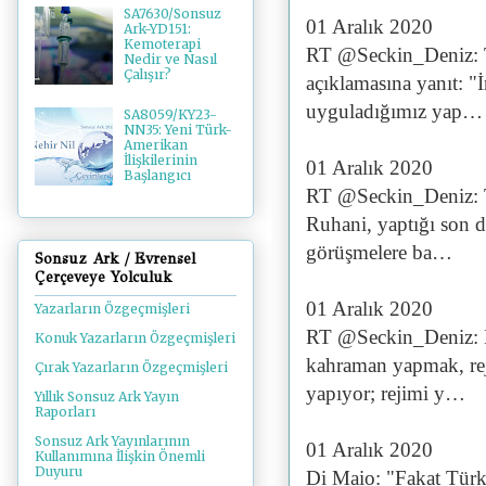
SA7630/Sonsuz
01 Aralık 2020
Ark-YD151:
Kemoterapi
RT @Seckin_Deniz: Ti
Nedir ve Nasıl
Çalışır?
açıklamasına yanıt: 
uyguladığımız yap…
SA8059/KY23-
NN35: Yeni Türk-
Amerikan
İlişkilerinin
01 Aralık 2020
Başlangıcı
RT @Seckin_Deniz: T
Ruhani, yaptığı son d
görüşmelere ba…
Sonsuz Ark / Evrensel
Çerçeveye Yolculuk
01 Aralık 2020
Yazarların Özgeçmişleri
RT @Seckin_Deniz: Ka
Konuk Yazarların Özgeçmişleri
kahraman yapmak, rej
Çırak Yazarların Özgeçmişleri
yapıyor; rejimi y…
Yıllık Sonsuz Ark Yayın
Raporları
Sonsuz Ark Yayınlarının
01 Aralık 2020
Kullanımına İlişkin Önemli
Duyuru
Di Maio: "Fakat Türki