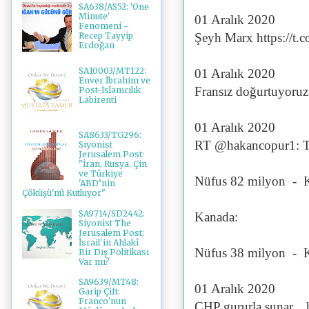
SA638/AS52: 'One
Minute'
01 Aralık 2020
Fenomeni -
Şeyh Marx https://t
Recep Tayyip
Erdoğan
SA10003/MT122:
01 Aralık 2020
Enver İbrahim ve
Fransız doğurtuyoru
Post-İslamcılık
Labirenti
01 Aralık 2020
SA8633/TG296:
RT @hakancopur1: T
Siyonist
Jerusalem Post:
"İran, Rusya, Çin
ve Türkiye
Nüfus 82 milyon - K
'ABD’nin
Çöküşü'nü Kutluyor"
SA9714/SD2442:
Kanada:
Siyonist The
Jerusalem Post:
İsrail'in Ahlakî
Nüfus 38 milyon - K
Bir Dış Politikası
Var mı?
SA9639/MT48:
01 Aralık 2020
Garip Çift:
Franco'nun
CHP gururla sunar... 