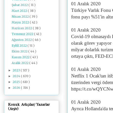
01 Aralık 2020
Şubat 2022
( 31 )
Türkiye Varlık Fonu
Mart 2022
( 38 )
fonu payı %51'in altı
Nisan 2022
( 39 )
Mayıs 2022
( 42 )
Haziran 2022
( 38 )
01 Aralık 2020
Temmuz 2022
( 41 )
Covid-19 olmasaydı B
Ağustos 2022
( 46 )
olarak görev yapıyor
Eylül 2022
( 51 )
milyar dolarlık turizm
Ekim 2022
( 44 )
ortaya çıktı, FED-EC
Kasım 2022
( 43 )
Aralık 2022
( 44 )
01 Aralık 2020
2023
( 517 )
►
Netflix 1 Ocak'tan itib
2024
( 670 )
►
üzerinden vergi ödeme
2025
( 610 )
►
2026
( 316 )
►
https://t.co/wQYC
01 Aralık 2020
Konuk Arkçılar/ Yazarlar
Ayrıca Hollanda'da tem
(Arşiv)