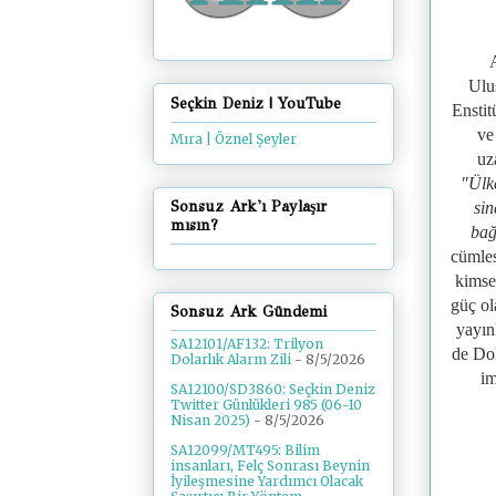
A
Ulu
Seçkin Deniz | YouTube
Ensti
ve
Mıra | Öznel Şeyler
uz
"
Ülk
Sonsuz Ark'ı Paylaşır
sin
mısın?
bağ
cümles
kimsen
güç ol
Sonsuz Ark Gündemi
yayın
SA12101/AF132: Trilyon
de Dol
Dolarlık Alarm Zili
- 8/5/2026
im
SA12100/SD3860: Seçkin Deniz
Twitter Günlükleri 985 (06-10
Nisan 2025)
- 8/5/2026
SA12099/MT495: Bilim
insanları, Felç Sonrası Beynin
İyileşmesine Yardımcı Olacak