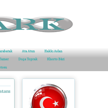
arabatak
Ata Atun
Hakkı Aslan
Tamer
Doğa Toprak
Khorto Bâri
stosu
atanı