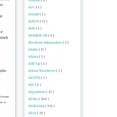
Sistemi
( 2 )
sı
AOC
( 1 )
ASEAN
( 1 )
de
AUKUS
( 11 )
AYM
( 1 )
ye
Abdullah Gül
( 4 )
irmek
Abraham Anlaşmaları
( 2 )
Adalet
( 15 )
Adana
( 5 )
Adlî Tıp
( 1 )
ışma
Adnan Menderes
( 1 )
AfCFTA
( 3 )
AfD
( 6 )
Afganistan
( 47 )
Kissinger
Afrika
( 260 )
imi ve
Afrika'dan
( 156 )
Afrin
( 29 )