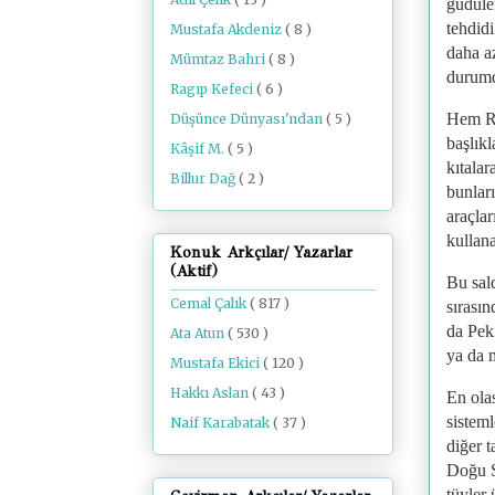
güdüler
tehdid
Mustafa Akdeniz
( 8 )
daha az
Mümtaz Bahri
( 8 )
durumd
Ragıp Kefeci
( 6 )
Hem Ru
Düşünce Dünyası'ndan
( 5 )
başlıkl
Kâşif M.
( 5 )
kıtalar
Billur Dağ
( 2 )
bunları
araçla
kullana
Konuk Arkçılar/ Yazarlar
(Aktif)
Bu sal
Cemal Çalık
( 817 )
sırasın
da Pek
Ata Atun
( 530 )
ya da 
Mustafa Ekici
( 120 )
Hakkı Aslan
( 43 )
En olas
sisteml
Naif Karabatak
( 37 )
diğer t
Doğu Sa
tüyler 