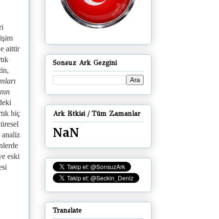
ri
işim
'e aittir
tık
Sonsuz Ark Gezgini
in,
unları
anın
deki
rtık hiç
Ark Etkisi / Tüm Zamanlar
küresel
NaN
 analiz
nlerde
ve eski
esi
Translate