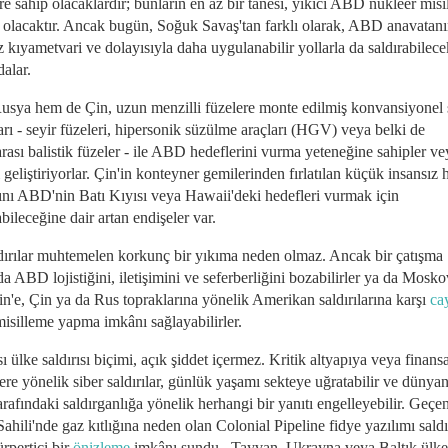
e sahip olacaklardır; bunların en az bir tanesi, yıkıcı ABD nükleer mis
i olacaktır. Ancak bugün, Soğuk Savaş'tan farklı olarak, ABD anavatan
 kıyametvari ve dolayısıyla daha uygulanabilir yollarla da saldırabilece
alar.
sya hem de Çin, uzun menzilli füzelere monte edilmiş konvansiyonel 
arı - seyir füzeleri, hipersonik süzülme araçları (HGV) veya belki de
arası balistik füzeler - ile ABD hedeflerini vurma yeteneğine sahipler ve
 geliştiriyorlar. Çin'in konteyner gemilerinden fırlatılan küçük insansız 
rını ABD'nin Batı Kıyısı veya Hawaii'deki hedefleri vurmak için
bileceğine dair artan endişeler var.
dırılar muhtemelen korkunç bir yıkıma neden olmaz. Ancak bir çatışma
da ABD lojistiğini, iletişimini ve seferberliğini bozabilirler ya da Mosk
in'e, Çin ya da Rus topraklarına yönelik Amerikan saldırılarına karşı
ca
misilleme yapma imkânı sağlayabilirler.
ı ülke saldırısı biçimi, açık şiddet içermez. Kritik altyapıya veya finansa
ere yönelik siber saldırılar, günlük yaşamı sekteye uğratabilir ve dünya
arafındaki saldırganlığa yönelik herhangi bir yanıtı engelleyebilir. Geçe
hili'nde gaz kıtlığına neden olan Colonial Pipeline fidye yazılımı saldır
ürpertici bir
önizleme
imkânı sundu . Tayvan, Ukrayna veya Baltık ülke