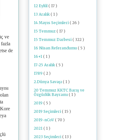
12 Eylül
( 17 )
13 Aralık
( 1 )
14 Mayıs Seçimleri
( 26 )
15 Temmuz
( 17 )
üç ve
15 Temmuz Darbesi
( 322 )
fazla
16 Nisan Referandumu
( 5 )
etse de
16+1
( 1 )
17-25 Aralık
( 5 )
1789
( 2 )
2.Dünya Savaşı
( 1 )
ayısı
20 Temmuz KKTC Barış ve
Özgürlük Bayramı
( 1 )
 olan
ta
2019
( 5 )
 Kore
2019 Seçimleri
( 15 )
veya
2019-nCoV
( 70 )
2021
( 1 )
çlü
2023 Seçimleri
( 13 )