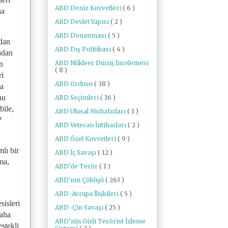
ABD Deniz Kuvvetleri
( 6 )
ha
ABD Devlet Yapısı
( 2 )
ABD Donanması
( 5 )
udan
ABD Dış Politikası
( 4 )
rudan
ABD Nükleer Duruş İncelemesi
n
( 8 )
ri
ABD Ordusu
( 38 )
ka
nu
ABD Seçimleri
( 16 )
bile,
ABD Ulusal Muhafızları
( 1 )
ı?
ABD Veteran İntiharları
( 2 )
ABD Özel Kuvvetleri
( 9 )
lı bir
ABD İç Savaşı
( 12 )
ma,
ABD'de Terör
( 1 )
ABD'nin Çöküşü
( 263 )
ABD-Avrupa İlişkileri
( 5 )
sisleri
ABD-Çin Savaşı
( 25 )
daha
ABD’nin Gizli Terörist İzleme
stekli