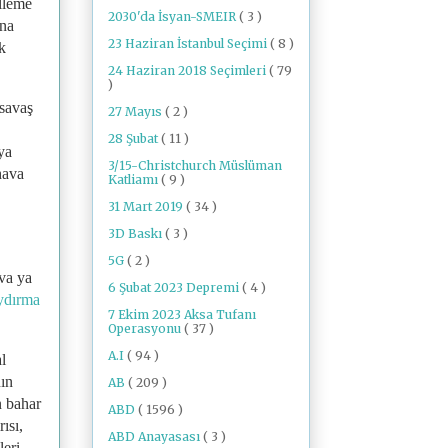
illeme
2030'da İsyan-SMEIR
( 3 )
ına
23 Haziran İstanbul Seçimi
( 8 )
k
24 Haziran 2018 Seçimleri
( 79
)
savaş
27 Mayıs
( 2 )
28 Şubat
( 11 )
ya
3/15-Christchurch Müslüman
hava
Katliamı
( 9 )
31 Mart 2019
( 34 )
3D Baskı
( 3 )
5G
( 2 )
ova ya
6 Şubat 2023 Depremi
( 4 )
ydırma
7 Ekim 2023 Aksa Tufanı
Operasyonu
( 37 )
A.I
( 94 )
l
nın
AB
( 209 )
n bahar
ABD
( 1596 )
ısı,
ABD Anayasası
( 3 )
leri