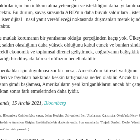
aldırılar için tam intikam alma yeteneğini ve istekliliğini daha iyi tanıtma
cektir. Bu durum, savaş sırasında ABD'nin daha büyük saldırılara - ister
l ister dijital - nasıl yanıt verebileceği noktasında düşmanları merak için
aktır.
e mutlak korumanın bir yanılsama olduğu gerçeğinden kaçış yok. Ülke
k saldırı olasılığının daha yüksek olduğunu kabul etmek ve bunları sind
rekli ekonomik ve toplumsal direnci geliştirmek, coğrafyanın bağışıklık
dığı bir dünyada küresel nüfuzun bedeli olabilir.
rikalılar için duyulması zor bir mesaj. Amerika'nın küresel varlığının
leri ve faydaları hakkında keskin tartışmalara neden olabilir. Ancak bu
anın şimdi başlaması, Amerikalıların yeni kırılganlıklarını ancak bir çat
ktan sonra fark etmelerinden daha iyidir.
ands, 15 Aralık 2021,
Bloomberg
s, Bloomberg Opinion köşe yazarı, Johns Hopkins Üniversitesi İleri Uluslararası Çalışmalar Okulu'nda Henry 
fesörü ve Amerikan Girişim Enstitüsü'nde bir akademisyendir. Son zamanlarda, 'Trajedi Dersleri: Devlet Yönet
ni'nin ortak yazarıdır.)