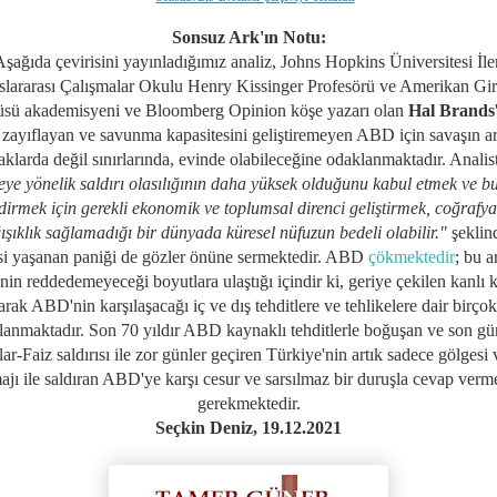
Sonsuz Ark'ın Notu:
şağıda çevirisini yayınladığımız analiz,
Johns Hopkins Üniversitesi İle
slararası Çalışmalar Okulu Henry Kissinger Profesörü ve Amerikan Gir
tüsü akademisyeni ve
Bloomberg Opinion köşe yazarı olan
Hal Brands
 zayıflayan ve savunma kapasitesini geliştiremeyen ABD için savaşın ar
aklarda değil sınırlarında, evinde olabileceğine odaklanmaktadır. Analist
eye yönelik saldırı olasılığının daha yüksek olduğunu kabul etmek ve b
dirmek için gerekli ekonomik ve toplumsal direnci geliştirmek, coğrafy
ışıklık sağlamadığı bir dünyada küresel nüfuzun bedeli olabilir."
şeklin
i yaşanan paniği de gözler önüne sermektedir. ABD
çökmektedir
; bu a
in reddedemeyeceği boyutlara ulaştığı içindir ki, geriye çekilen kanlı 
arak ABD'nin karşılaşacağı iç ve dış tehditlere ve tehlikelere dair birçok
lanmaktadır. Son 70 yıldır ABD kaynaklı tehditlerle boğuşan ve son gü
ar-Faiz saldırısı ile zor günler geçiren Türkiye'nin artık sadece gölgesi 
ajı ile saldıran ABD'ye karşı cesur ve sarsılmaz bir duruşla cevap verm
gerekmektedir.
Seçkin Deniz, 19.12.2021