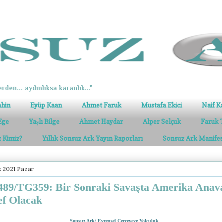
erden... aydınlıksa karanlık..."
ahin
Eyüp Kaan
Ahmet Faruk
Mustafa Ekici
Naif K
Ege
Yaşlı Bilge
Ahmet Haydar
Alper Selçuk
Faruk 
z Kimiz?
Yıllık Sonsuz Ark Yayın Raporları
Sonsuz Ark Manife
ık 2021 Pazar
89/TG359: Bir Sonraki Savaşta Amerika Anav
f Olacak
Sonsuz Ark/ Evrensel Çerçeveye Yolculuk