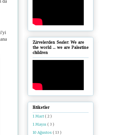
n da
i'yi
kana
Zirvelerden Sesler: We are
the world ... we are Palestine
children
Etiketler
1 Mart
( 2 )
1 Mayıs
( 3 )
10 Ağustos
( 13 )