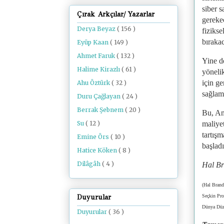
siber s
Çırak Arkçılar/ Yazarlar
gereke
Derya Beyaz
( 156 )
fizikse
bırakac
Eyüp Kaan
( 149 )
Ahmet Faruk
( 132 )
Yine d
Halime Kirazlı
( 61 )
yöneli
için ge
Ahu Öztürk
( 32 )
sağlama
Duru Çağlayan
( 24 )
Berrak Şebnem
( 20 )
Bu, Ame
maliyet
Su
( 12 )
tartışm
Emine Örs
( 10 )
başladı
Hatice Köken
( 8 )
Dilâgâh
( 4 )
Hal Br
(Hal Brand
Seçkin Pro
Duyurular
Dünya Düze
Duyurular
( 36 )