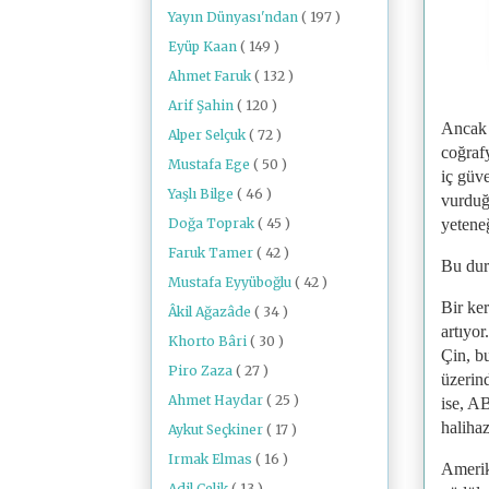
Yayın Dünyası'ndan
( 197 )
Eyüp Kaan
( 149 )
Ahmet Faruk
( 132 )
Arif Şahin
( 120 )
Ancak 
Alper Selçuk
( 72 )
coğraf
Mustafa Ege
( 50 )
iç güve
Yaşlı Bilge
( 46 )
vurduğu
Doğa Toprak
( 45 )
yetene
Faruk Tamer
( 42 )
Bu dur
Mustafa Eyyüboğlu
( 42 )
Bir ker
Âkil Ağazâde
( 34 )
artıyo
Khorto Bâri
( 30 )
Çin, b
Piro Zaza
( 27 )
üzerin
Ahmet Haydar
( 25 )
ise, A
halihaz
Aykut Seçkiner
( 17 )
Irmak Elmas
( 16 )
Amerika
Adil Çelik
( 13 )