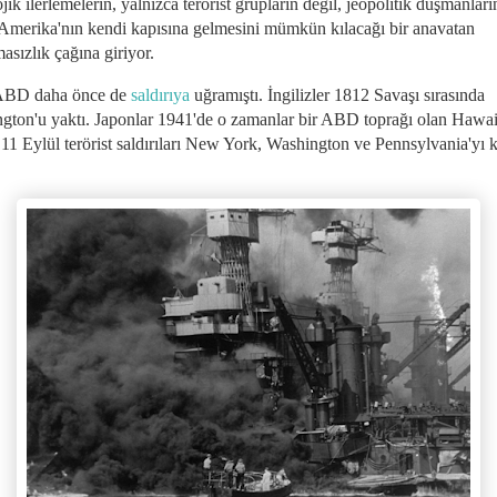
jik ilerlemelerin, yalnızca terörist grupların değil, jeopolitik düşmanları
 Amerika'nın kendi kapısına gelmesini mümkün kılacağı bir anavatan
asızlık çağına giriyor.
 ABD daha önce de
saldırıya
uğramıştı. İngilizler 1812 Savaşı sırasında
gton'u yaktı. Japonlar 1941'de o zamanlar bir ABD toprağı olan Hawai
 11 Eylül terörist saldırıları New York, Washington ve Pennsylvania'yı 