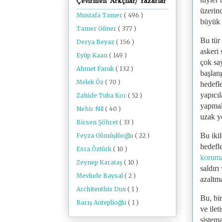
Çevirmen Arkçılar/ Yazarlar
üzerin
Mustafa Tamer
( 496 )
büyük b
Tamer Güner
( 377 )
Bu tür 
Derya Beyaz
( 156 )
askeri 
Eyüp Kaan
( 149 )
çok say
Ahmet Faruk
( 132 )
başlan
Melek Öz
( 70 )
hedefle
yapıcıl
Zahide Tuba Kor
( 52 )
yapmak
Nehir Nil
( 40 )
uzak y
Birsen Şöhret
( 33 )
Bu iki
Feyza Gümüşlüoğlu
( 22 )
hedefl
Esra Öztürk
( 10 )
korum
Zeynep Karataş
( 10 )
saldırı
Mevlude Baysal
( 2 )
azaltma
Architeuthis Dux
( 1 )
Bu, bir
Barış Anteplioğlu
( 1 )
ve ilet
sistem