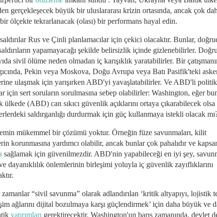
den gerçekleşecek büyük bir uluslararası krizin ortasında, ancak çok da
ir ölçekte tekrarlanacak (olası) bir performans hayal edin.
saldırılar Rus ve Çinli planlamacılar için çekici olacaktır. Bunlar, doğr
saldırıların yapamayacağı şekilde belirsizlik içinde gizlenebilirler. Doğ
ıda sivil ölüme neden olmadan iç karışıklık yaratabilirler. Bir çatışmanı
gıcında, Pekin veya Moskova, Doğu Avrupa veya Batı Pasifik'teki aske
rine ulaşmak için yarışırken ABD'yi yavaşlatabilirler. Ve ABD'li politi
ar için sert soruların sorulmasına sebep olabilirler: Washington, eğer bu
 ülkede (ABD) can sıkıcı güvenlik açıklarını ortaya çıkarabilecek olsa 
erlerdeki saldırganlığı durdurmak için güç kullanmaya istekli olacak m
lemin mükemmel bir çözümü yoktur. Örneğin füze savunmaları, kilit
erin korunmasına yardımcı olabilir, ancak bunlar çok pahalıdır ve kapsam
a
sağlamak için güvenilmezdir. ABD'nin yapabileceği en iyi şey, savun
 ve dayanıklılık önlemlerinin birleşimi yoluyla iç güvenlik zayıflıklarını
ktır.
 zamanlar “sivil savunma” olarak adlandırılan ‘kritik altyapıyı, lojistik te
işim ağlarını dijital bozulmaya karşı güçlendirmek’ için daha büyük ve 
atik
yatırımları
gerektirecektir. Washington'un barış zamanında, devlet de