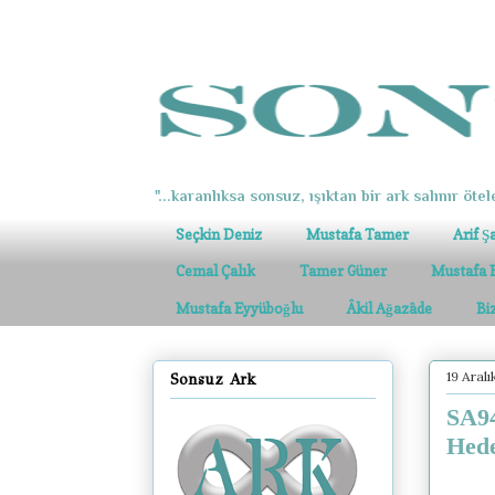
"...karanlıksa sonsuz, ışıktan bir ark salınır ötel
Seçkin Deniz
Mustafa Tamer
Arif Ş
Cemal Çalık
Tamer Güner
Mustafa 
Mustafa Eyyüboğlu
Âkil Ağazâde
Bi
19 Aral
Sonsuz Ark
SA94
Hede