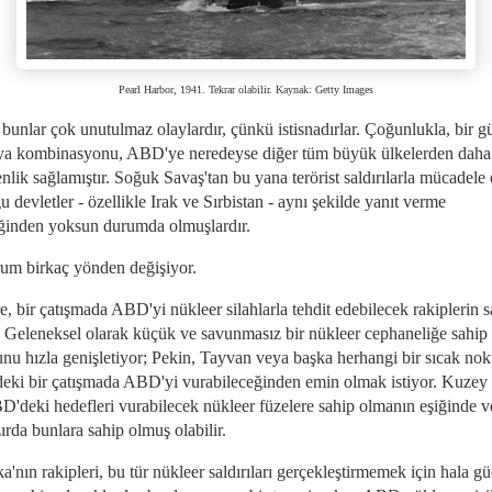
Pearl Harbor, 1941. Tekrar olabilir. Kaynak: Getty Images
bunlar çok unutulmaz olaylardır, çünkü istisnadırlar. Çoğunlukla, bir g
ya kombinasyonu, ABD'ye neredeyse diğer tüm büyük ülkelerden daha 
nlik sağlamıştır. Soğuk Savaş'tan bu yana terörist saldırılarla mücadele 
 devletler - özellikle Irak ve Sırbistan - aynı şekilde yanıt verme
ğinden yoksun durumda olmuşlardır.
um birkaç yönden değişiyor.
e, bir çatışmada ABD'yi nükleer silahlarla tehdit edebilecek rakiplerin s
r. Geleneksel olarak küçük ve savunmasız bir nükleer cephaneliğe sahip
unu hızla genişletiyor; Pekin, Tayvan veya başka herhangi bir sıcak nok
deki bir çatışmada ABD'yi vurabileceğinden emin olmak istiyor. Kuzey
BD'deki hedefleri vurabilecek nükleer füzelere sahip olmanın eşiğinde 
ırda bunlara sahip olmuş olabilir.
'nın rakipleri, bu tür nükleer saldırıları gerçekleştirmemek için hala gü