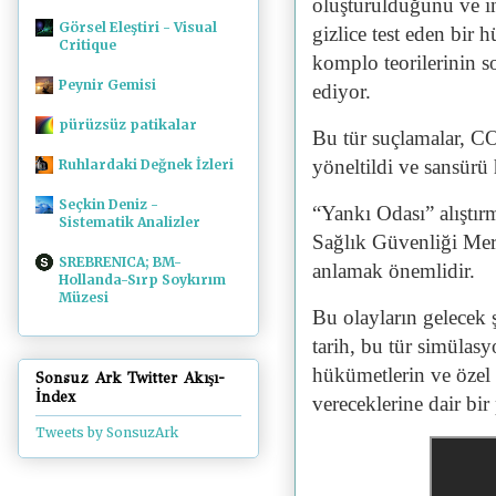
oluşturulduğunu ve ins
Görsel Eleştiri - Visual
gizlice test eden bir
Critique
komplo teorilerinin s
Peynir Gemisi
ediyor.
pürüzsüz patikalar
Bu tür suçlamalar, CO
yöneltildi ve sansürü 
Ruhlardaki Değnek İzleri
Seçkin Deniz -
“Yankı Odası” alıştır
Sistematik Analizler
Sağlık Güvenliği Merk
SREBRENICA; BM-
anlamak önemlidir.
Hollanda-Sırp Soykırım
Müzesi
Bu olayların gelecek 
tarih, bu tür simülas
hükümetlerin ve özel 
Sonsuz Ark Twitter Akışı-
İndex
vereceklerine dair bir
Tweets by SonsuzArk