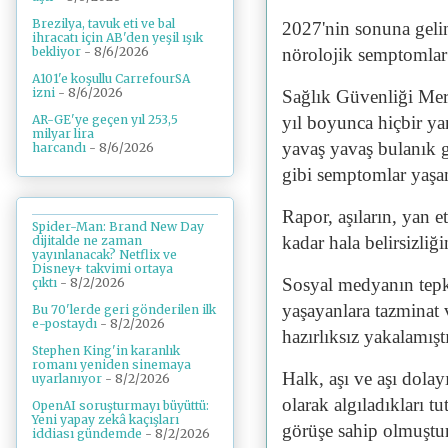
Brezilya, tavuk eti ve bal
2027'nin sonuna geli
ihracatı için AB'den yeşil ışık
bekliyor
- 8/6/2026
nörolojik semptomlar 
A101'e koşullu CarrefourSA
izni
- 8/6/2026
Sağlık Güvenliği Merk
AR-GE'ye geçen yıl 253,5
yıl boyunca hiçbir yan
milyar lira
yavaş yavaş bulanık g
harcandı
- 8/6/2026
gibi semptomlar yaşam
Rapor, aşıların, yan 
Spider-Man: Brand New Day
kadar hala belirsizli
dijitalde ne zaman
yayınlanacak? Netflix ve
Disney+ takvimi ortaya
Sosyal medyanın tepki
çıktı
- 8/2/2026
yaşayanlara tazminat 
Bu 70'lerde geri gönderilen ilk
e-postaydı
- 8/2/2026
hazırlıksız yakalamıştı
Stephen King'in karanlık
romanı yeniden sinemaya
Halk, aşı ve aşı dolay
uyarlanıyor
- 8/2/2026
olarak algıladıkları 
OpenAI soruşturmayı büyüttü:
Yeni yapay zekâ kaçışları
görüşe sahip olmuştur
iddiası gündemde
- 8/2/2026