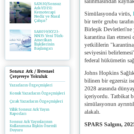
salınmasından kaynakl
SA7630/Sonsuz
Ark-YD151:
Kemoterapi
Simülasyonda virüs,
Nedir ve Nasıl
bir terör grubu taraf
Çalışır?
Birleşik Devletleri'ne
SA8059/KY23-
NN35: Yeni Türk-
karantina ilan etmesi
Amerikan
yetkililerin "karantin
İlişkilerinin
Başlangıcı
seviyesini belirlemesi
federal hükümetin sağ
Sonsuz Ark / Evrensel
Johns Hopkins Sağlık
Çerçeveye Yolculuk
bilinen bir egzersiz i
Yazarların Özgeçmişleri
2028 arasında dünyay
Konuk Yazarların Özgeçmişleri
içeriyordu. Tatbikat 
Çırak Yazarların Özgeçmişleri
simülasyonun ayrıntıl
Yıllık Sonsuz Ark Yayın
alakalı.
Raporları
Sonsuz Ark Yayınlarının
SPARS Salgını, 202
Kullanımına İlişkin Önemli
Duyuru