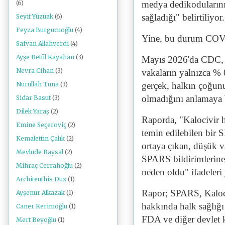
medya dedikodularını
(6)
sağladığı" belirtiliyor.
Seyit Yüzüak
(6)
Feyza Burgucuoğlu
(4)
Yine, bu durum COVID
Safvan Allahverdi
(4)
Ayşe Betül Kayahan
(3)
Mayıs 2026'da CDC, S
Nevra Cihan
(3)
vakaların yalnızca % 
gerçek, halkın çoğun
Nurullah Tuna
(3)
olmadığını anlamaya 
Sidar Basut
(3)
Dilek Yaraş
(2)
Raporda, "Kalocivir h
Emine Seçeroviç
(2)
temin edilebilen bir S
Kemalettin Çalık
(2)
ortaya çıkan, düşük 
Mevlude Baysal
(2)
SPARS bildirimlerine
Mihraç Cerrahoğlu
(2)
neden oldu" ifadeleri 
Architeuthis Dux
(1)
Rapor; SPARS, Kaloci
Ayşenur Alkazak
(1)
hakkında halk sağlığı
Caner Kerimoğlu
(1)
FDA ve diğer devlet 
Mert Beyoğlu
(1)