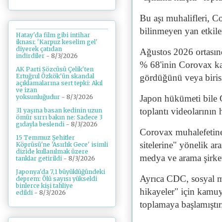
Bu aşı muhalifleri, C
bilinmeyen yan etkile
Hatay'da film gibi intihar
iknası: 'Karpuz keselim gel'
diyerek çatıdan
Ağustos 2026 ortasınd
indirdiler
- 8/3/2026
% 68'inin Corovax kar
AK Parti Sözcüsü Çelik'ten
gördüğünü veya biri
Ertuğrul Özkök'ün skandal
açıklamalarına sert tepki: Akıl
ve izan
Japon hükümeti bile 
yoksunluğudur
- 8/3/2026
toplantı videolarının 
31 yaşına basan kedinin uzun
ömür sırrı bakın ne: Sadece 3
gıdayla beslendi
- 8/3/2026
Corovax muhalefetine
15 Temmuz Şehitler
sitelerine" yönelik ar
Köprüsü'ne 'Asırlık Gece' isimli
dizide kullanılmak üzere
medya ve arama şirketl
tanklar getirildi
- 8/3/2026
Japonya'da 7,1 büyüklüğündeki
Ayrıca CDC, sosyal me
deprem: Ölü sayısı yükseldi
binlerce kişi tahliye
hikayeler" için kamu
edildi
- 8/3/2026
toplamaya başlamıştır