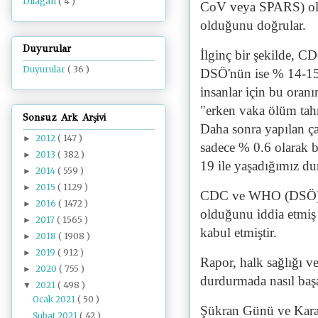
Dilâgâh
( 4 )
CoV veya SPARS) olar
olduğunu doğrular.
Duyurular
İlginç bir şekilde, 
Duyurular
( 36 )
DSÖ'nün ise % 14-15 
insanlar için bu oran
"erken vaka ölüm tahmi
Sonsuz Ark Arşivi
Daha sonra yapılan ça
2012
( 147 )
►
sadece % 0.6 olarak 
2013
( 382 )
►
19 ile yaşadığımız du
2014
( 559 )
►
2015
( 1129 )
►
CDC ve WHO (DSÖ), b
2016
( 1472 )
►
olduğunu iddia etmiş
2017
( 1565 )
►
kabul etmiştir.
2018
( 1908 )
►
2019
( 912 )
►
Rapor, halk sağlığı v
2020
( 755 )
►
durdurmada nasıl başar
2021
( 498 )
▼
Ocak 2021
( 50 )
Şükran Günü ve Kara
Şubat 2021
( 42 )