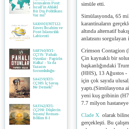
simüle etti.
Jerusalem Post:
İsrail'in Ahlakî
Bir Dış Politikası
Simülasyonda, 65 mily
Var mı?
karantinaların gerçek
SA10003/MT122:
Enver İbrahim ve
altında alternatif bak
Post-İslamcılık
Labirenti
anlatısını sorgulayan
Crimson Contagion (Kı
SA8740/KY1-
CÇ735: 'Pahalı
Çin kaynaklı bir solu
Oyunlar- Papirüs
Halka' - Ya da
başkanlığındaki Trump
Yazarın
Sorumluluğu-
(HHS), 13 Ağustos - 
SA4159/KY1-
için çok sayıda ulusal
CÇ385: İç Savaş
yaptı.(Simülasyona a
Ne Demek?
yeni kuş gribinin (H
7.7 milyon hastaneye
SA3342/KY1-
CÇ298: Düşlerin
İsyanı/ Roman-
Clade X
olarak biline
Bölüm 8-I
gerçekleşti. Bu çalış