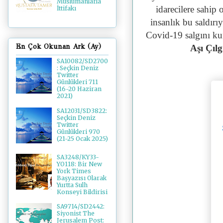
Müslümanlarla
idarecilere sahip 
İttifakı
insanlık bu saldırı
Covid-19 salgını k
En Çok Okunan Ark (Ay)
Aşı Çılg
SA10082/SD2700
: Seçkin Deniz
Twitter
Günlükleri 711
(16-20 Haziran
2021)
SA12031/SD3822:
Seçkin Deniz
Twitter
Günlükleri 970
(21-25 Ocak 2025)
SA3248/KY33-
YO118: Bir New
York Times
Başyazısı Olarak
Yurtta Sulh
Konseyi Bildirisi
SA9714/SD2442:
Siyonist The
Jerusalem Post: