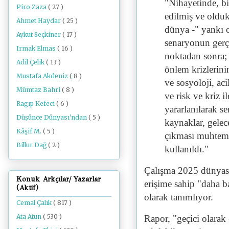
"Nihayetinde, bi
Piro Zaza
( 27 )
edilmiş ve olduk
Ahmet Haydar
( 25 )
dünya -" yankı o
Aykut Seçkiner
( 17 )
senaryonun gerçe
Irmak Elmas
( 16 )
noktadan sonra; 
Adil Çelik
( 13 )
önlem krizlerinin
Mustafa Akdeniz
( 8 )
ve sosyoloji, aci
Mümtaz Bahri
( 8 )
ve risk ve kriz i
Ragıp Kefeci
( 6 )
yararlanılarak s
Düşünce Dünyası'ndan
( 5 )
kaynaklar, gelec
Kâşif M.
( 5 )
çıkması muhtemel
Billur Dağ
( 2 )
kullanıldı."
Çalışma 2025 dünyasın
Konuk Arkçılar/ Yazarlar
erişime sahip "daha b
(Aktif)
olarak tanımlıyor.
Cemal Çalık
( 817 )
Ata Atun
( 530 )
Rapor, "geçici olarak 