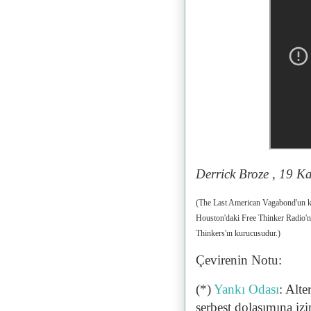
Derrick Broze , 19 K
(The Last American Vagabond'un kad
Houston'daki Free Thinker Radio'
Thinkers'ın kurucusudur.)
Çevirenin Notu:
(*)
Yankı Odası
: Alte
serbest dolaşımına iz