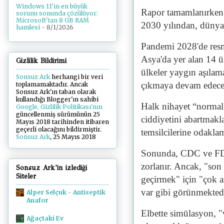
Windows 11'in en büyük
Rapor tamamlanırken,
sorunu sonunda çözülüyor:
Microsoft'tan 8 GB RAM
2030 yılından, dünya
hamlesi
- 8/1/2026
Pandemi 2028'de resm
Asya'da yer alan 14 
Gizlilik Bildirimi
ülkeler yaygın aşılam
Sonsuz Ark
herhangi bir veri
çıkmaya devam edeceğ
toplamamaktadır. Ancak
Sonsuz Ark'ın taban olarak
kullandığı Blogger'ın sahibi
Halk nihayet “normal 
Google, Gizlilik Politikası'nın
güncellenmiş sürümünün 25
ciddiyetini abartmakla
Mayıs 2018 tarihinden itibaren
geçerli olacağını bildirmiştir.
temsilcilerine odakla
Sonsuz Ark
, 25 Mayıs 2018
Sonunda, CDC ve FDA'
zorlanır. Ancak, "son
Sonsuz Ark'in izlediği
Siteler
geçirmek" için "çok a
var gibi görünmektedi
Alper Selçuk - Antiseptik
Anafor
Elbette simülasyon, "vi
Ağaçtaki Ev