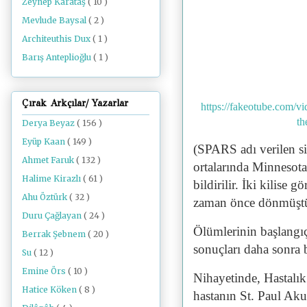
Zeynep Karataş
( 10 )
Mevlude Baysal
( 2 )
Architeuthis Dux
( 1 )
Barış Anteplioğlu
( 1 )
Çırak Arkçılar/ Yazarlar
https://fakeotube.com/v
th
Derya Beyaz
( 156 )
Eyüp Kaan
( 149 )
(SPARS adı verilen s
Ahmet Faruk
( 132 )
ortalarında Minnesota,
Halime Kirazlı
( 61 )
bildirilir. İki kilise g
Ahu Öztürk
( 32 )
zaman önce dönmüştü
Duru Çağlayan
( 24 )
Ölümlerinin başlangıç
Berrak Şebnem
( 20 )
sonuçları daha sonra b
Su
( 12 )
Emine Örs
( 10 )
Nihayetinde, Hastalı
Hatice Köken
( 8 )
hastanın St. Paul A