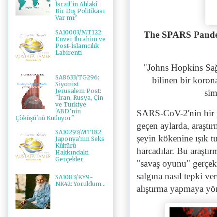
İsrail'in Ahlakî
Bir Dış Politikası
Var mı?
SA10003/MT122:
The SPARS Pande
Enver İbrahim ve
Post-İslamcılık
Labirenti
"Johns Hopkins Sa
SA8633/TG296:
bilinen bir koron
Siyonist
Jerusalem Post:
sim
"İran, Rusya, Çin
ve Türkiye
'ABD’nin
SARS-CoV-2'nin bir p
Çöküşü'nü Kutluyor"
geçen aylarda, araştı
SA10293/MT182:
şeyin kökenine ışık tut
Japonya'nın Seks
Kültürü
harcadılar. Bu araştırm
Hakkındaki
Gerçekler
"savaş oyunu" gerçek
salgına nasıl tepki ve
SA1083/KY9-
NK42: Yoruldum...
alıştırma yapmaya yön