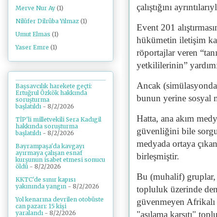
çalıştığını ayrıntılarıy
Merve Nur Ay
(1)
Nilüfer Dilrûba Yılmaz
(1)
Event 201 alıştırmas
Umut Elmas
(1)
hükümetin iletişim k
Yaser Emre
(1)
röportajlar veren “ta
yetkililerinin” yardım
Ancak (simülasyonda)
Başsavcılık harekete geçti:
Ertuğrul Özkök hakkında
bunun yerine sosyal me
soruşturma
başlatıldı
- 8/2/2026
Hatta, ana akım medy
TİP'li milletvekili Sera Kadıgil
hakkında soruşturma
güvenliğini bile sorg
başlatıldı
- 8/2/2026
medyada ortaya çıkan 
Bayrampaşa'da kavgayı
ayırmaya çalışan esnaf
birleşmiştir.
kurşunun isabet etmesi sonucu
öldü
- 8/2/2026
Bu (muhalif) gruplar,
KKTC'de sınır kapısı
yakınında yangın
- 8/2/2026
topluluk üzerinde de
Yol kenarına devrilen otobüste
güvenmeyen Afrikalı A
can pazarı: 15 kişi
yaralandı
- 8/2/2026
"aşılama karşıtı" topl