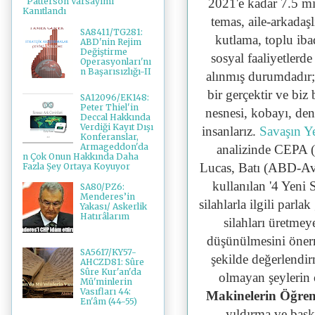
2021'e kadar 7.5 mil
"Patterson Varsayımı"
Kanıtlandı
temas, aile-arkadaş
SA8411/TG281:
kutlama, toplu iba
ABD'nin Rejim
Değiştirme
sosyal faaliyetlerd
Operasyonları'nı
n Başarısızlığı-II
alınmış durumdadır;
bir gerçektir ve biz
SA12096/EK148:
Peter Thiel'in
nesnesi, kobayı, den
Deccal Hakkında
Verdiği Kayıt Dışı
insanlarız.
Savaşın Y
Konferanslar,
Armageddon'da
analizinde CEPA (
n Çok Onun Hakkında Daha
Lucas, Batı (ABD-Avr
Fazla Şey Ortaya Koyuyor
kullanılan '4 Yeni 
SA80/PZ6:
Menderes’in
silahlarla ilgili parl
Yakası/ Askerlik
Hatırâlarım
silahları üretmey
düşünülmesini önerme
SA5617/KY57-
şekilde değerlendi
AHCZD81: Sûre
Sûre Kur'an'da
olmayan şeylerin 
Mü'minlerin
Vasıfları 44:
Makinelerin Öğre
En'âm (44-55)
yıldırma ve bask