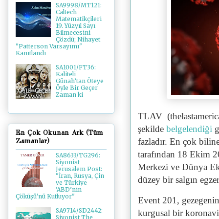
SA9998/MT121:
Caltech
Matematikçileri
19. Yüzyıl Sayı
Bilmecesini
Çözdü; Nihayet
"Patterson Varsayımı"
Kanıtlandı
SA1001/FT36:
Kaliteli
Günah’tan Öteye
Öyle Bir Geçer
Zaman ki
TLAV (thelastameric
şekilde
belgelendiği
g
En Çok Okunan Ark (Tüm
fazladır. En çok bili
Zamanlar)
tarafından 18 Ekim 2
SA8633/TG296:
Siyonist
Merkezi ve Dünya Ek
Jerusalem Post:
"İran, Rusya, Çin
düzey bir salgın egze
ve Türkiye
'ABD’nin
Çöküşü'nü Kutluyor"
Event 201, gezegenin 
SA9714/SD2442:
kurgusal bir koronavi
Siyonist The