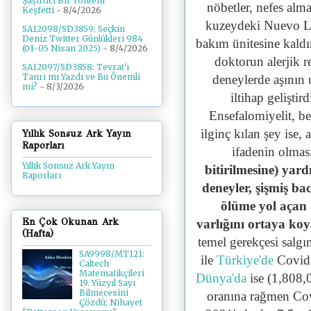
Şaşırtıcı Bir Yöntem
nöbetler, nefes alm
Keşfetti
- 8/4/2026
kuzeydeki Nuevo Le
SA12098/SD3859: Seçkin
Deniz Twitter Günlükleri 984
bakım ünitesine kaldır
(01-05 Nisan 2025)
- 8/4/2026
doktorun alerjik 
SA12097/SD3858: Tevrat'ı
Tanrı mı Yazdı ve Bu Önemli
deneylerde aşının
mi?
- 8/3/2026
iltihap geliştir
Ensefalomiyelit, be
ilginç kılan şey ise,
Yıllık Sonsuz Ark Yayın
Raporları
ifadenin olmas
Yıllık Sonsuz Ark Yayın
bitirilmesine) yar
Raporları
deneyler, şişmiş ba
ölüme yol açan
En Çok Okunan Ark
varlığını ortaya ko
(Hafta)
temel gerekçesi salgı
SA9998/MT121:
ile
Türkiye'de
Covid-
Caltech
Matematikçileri
Dünya'da
ise (1,808,
19. Yüzyıl Sayı
Bilmecesini
oranına rağmen Cov
Çözdü; Nihayet