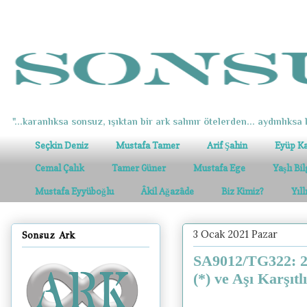
"...karanlıksa sonsuz, ışıktan bir ark salınır ötelerden... aydınlıksa k
Seçkin Deniz
Mustafa Tamer
Arif Şahin
Eyüp K
Cemal Çalık
Tamer Güner
Mustafa Ege
Yaşlı Bi
Mustafa Eyyüboğlu
Âkil Ağazâde
Biz Kimiz?
Yıl
3 Ocak 2021 Pazar
Sonsuz Ark
SA9012/TG322: 20
(*) ve Aşı Karşıtlı