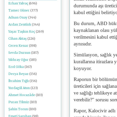
Erhan Yalvaç
(696)
durumunda aşı üretic
Tamer Güner
(377)
kabul ettiğini belirtiy
Adnan Onay
(344)
Bu durum, ABD hüküm
Ardan Zentürk
(344)
kaynaklanan olası yü
Yaşar Taşkın Koç
(269)
verilmesini kabul e
Cihan Aktaş
(226)
aynısıdır.
Ceren Kenar
(198)
Sevda Dursun
(187)
Simülasyon, sağlık yet
Yıldıray Oğur
(185)
kurallarına itirazlara
Erol Göka
(167)
koyuyor.
Derya Beyaz
(156)
Raporun bir bölümünd
İbrahim Tığlı
(156)
üreticileri için sağl
Yurdagül Atun
(123)
ve sağlığı tehlikeye at
Ahmet Hocazâde
(103)
verebilir?" sorusu sor
Puran Tilmiz
(103)
Şahin Torun
(100)
Rapor, Kalocivir adlı 
Emeti Saruhan
(98)