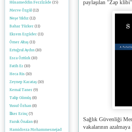
paylaşılan "Zap klibi"
Hüsameddin Ferzîzâde
(15)
Merve Özgül
(12)
Neşe Yıldız
(12)
Bahar Türker
(11)
Ekrem Ergüder
(11)
Ömer Altaş
(11)
Ertuğrul Aydın
(10)
Esra Öztürk
(10)
Fatih Er
(10)
Heca Ris
(10)
Zeynep Karataş
(10)
Kemal Taner
(9)
Talip Gümüş
(8)
Yusuf Özhan
(8)
İlker Erinç
(7)
Sağlık Güvenliği Mer
Faruk Önalan
(6)
vakalarının azalmaya b
Hamidreza Mohammesnejad