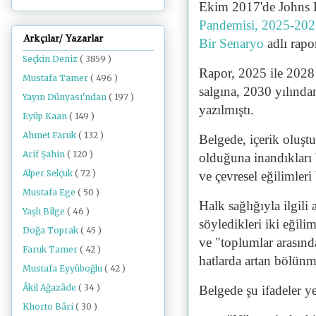
Ekim 2017'de Johns 
Pandemisi, 2025-2028:
Arkçılar/ Yazarlar
Bir Senaryo
adlı rapo
Seçkin Deniz
( 3859 )
Rapor, 2025 ile 2028 
Mustafa Tamer
( 496 )
salgına, 2030 yılında
Yayın Dünyası'ndan
( 197 )
yazılmıştı.
Eyüp Kaan
( 149 )
Ahmet Faruk
( 132 )
Belgede, içerik oluş
Arif Şahin
( 120 )
olduğuna inandıkları
Alper Selçuk
( 72 )
ve çevresel eğilimleri b
Mustafa Ege
( 50 )
Halk sağlığıyla ilgil
Yaşlı Bilge
( 46 )
söyledikleri iki eğili
Doğa Toprak
( 45 )
ve "toplumlar arasında
Faruk Tamer
( 42 )
hatlarda artan bölünm
Mustafa Eyyüboğlu
( 42 )
Âkil Ağazâde
( 34 )
Belgede şu ifadeler ye
Khorto Bâri
( 30 )