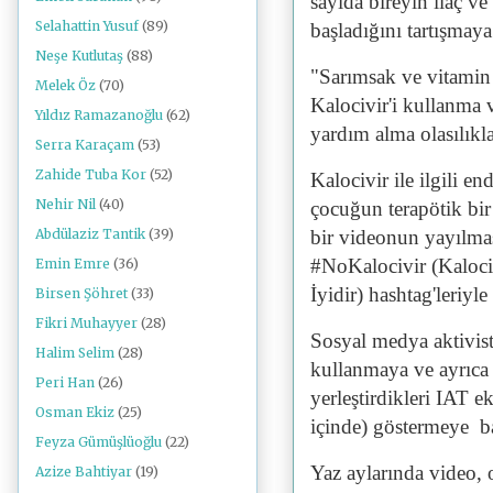
sayıda bireyin ilaç v
Selahattin Yusuf
(89)
başladığını tartışmay
Neşe Kutlutaş
(88)
"Sarımsak ve vitamin 
Melek Öz
(70)
Kalocivir'i kullanma
Yıldız Ramazanoğlu
(62)
yardım alma olasılıkl
Serra Karaçam
(53)
Zahide Tuba Kor
(52)
Kalocivir ile ilgili e
Nehir Nil
(40)
çocuğun terapötik bir
bir videonun yayılmas
Abdülaziz Tantik
(39)
#NoKalocivir (Kaloci
Emin Emre
(36)
İyidir) hashtag'leriyle 
Birsen Şöhret
(33)
Fikri Muhayyer
(28)
Sosyal medya aktivist
Halim Selim
(28)
kullanmaya ve ayrıca c
Peri Han
(26)
yerleştirdikleri IAT 
Osman Ekiz
(25)
içinde) göstermeye ba
Feyza Gümüşlüoğlu
(22)
Yaz aylarında video, o
Azize Bahtiyar
(19)