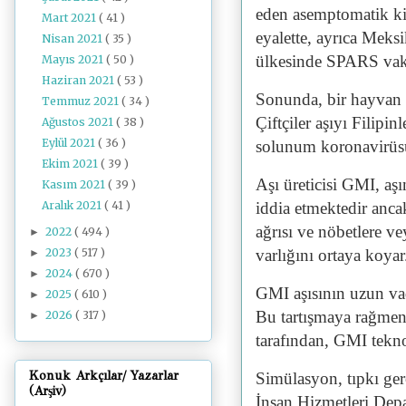
eden asemptomatik kişi
Mart 2021
( 41 )
eyalette, ayrıca Meks
Nisan 2021
( 35 )
ülkesinde SPARS vakal
Mayıs 2021
( 50 )
Haziran 2021
( 53 )
Sonunda, bir hayvan a
Temmuz 2021
( 34 )
Çiftçiler aşıyı Filip
Ağustos 2021
( 38 )
Eylül 2021
( 36 )
solunum koronavirüsü 
Ekim 2021
( 39 )
Aşı üreticisi GMI, aşı
Kasım 2021
( 39 )
Aralık 2021
( 41 )
iddia etmektedir ancak
ağrısı ve nöbetlere v
2022
( 494 )
►
2023
( 517 )
varlığını ortaya koyar
►
2024
( 670 )
►
GMI aşısının uzun vade
2025
( 610 )
►
Bu tartışmaya rağmen
2026
( 317 )
►
tarafından, GMI teknol
Konuk Arkçılar/ Yazarlar
Simülasyon, tıpkı ge
(Arşiv)
İnsan Hizmetleri Depa