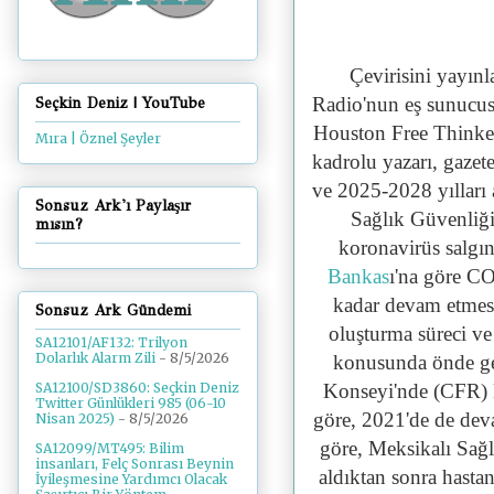
Çevirisini yayın
Radio'nun eş sunucu
Seçkin Deniz | YouTube
Houston Free Thinke
Mıra | Öznel Şeyler
kadrolu yazarı, gazet
ve 2025-2028 yılları
Sonsuz Ark'ı Paylaşır
Sağlık Güvenliğ
mısın?
koronavirüs salgı
Bankas
ı'na göre 
kadar devam etmesi
Sonsuz Ark Gündemi
oluşturma süreci ve 
SA12101/AF132: Trilyon
Dolarlık Alarm Zili
- 8/5/2026
konusunda önde gele
Konseyi'nde (CFR) 
SA12100/SD3860: Seçkin Deniz
Twitter Günlükleri 985 (06-10
göre, 2021'de de de
Nisan 2025)
- 8/5/2026
göre, Meksikalı Sağ
SA12099/MT495: Bilim
insanları, Felç Sonrası Beynin
aldıktan sonra hasta
İyileşmesine Yardımcı Olacak