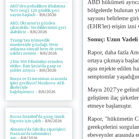
ABD hükümeti ayrıca, 
ABD'den polisilikon ithalatına
bölgelerde bulunan yü
%15 vergi: 120 günlük geri
sayım başladı
- 8/6/2026
sayısını belirleme giri
ABD, Ukrayna'yı gözden
(EHR'ler) erişim izni v
çıkarabilir: Verdiklerimizi geri
alabiliriz
- 8/6/2026
Sonuç: Uzun Vadeli
Trump'tan iyimserlik
maskesiyle gözdağı: Hem
anlaşma sinyali hem de yeni
Rapor, daha fazla Ame
saldırı zemini
- 8/6/2026
ortaya çıkmaya başlad
2 bin 300 Filistinliyi evinden
ettiler: Batı Şeria'da gasp ve
aşısı enjekte edilen 
şiddet artıyor
- 8/6/2026
semptomlar yaşadığını
Rusya ve Ermenistan arasında
ipler geriliyor! Moskova: AEB
ilkeleriyle
Mayıs 2027'ye gelind
bağdaşmıyor
- 8/6/2026
geliştiren ilaç şirket
etmeye başlamıştır.
Borsa İstanbul’da gong Quick
Rapor, "hükümetin Co
Sigorta için çaldı
- 8/6/2026
gerekçelerini sorgul
Almanya'da fabrika siparişleri
Haziran'da tahminleri
ebeveynler arasında 
aştı
- 8/6/2026