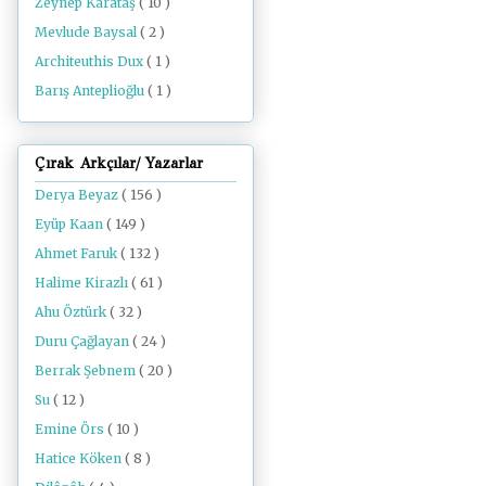
Zeynep Karataş
( 10 )
Mevlude Baysal
( 2 )
Architeuthis Dux
( 1 )
Barış Anteplioğlu
( 1 )
Çırak Arkçılar/ Yazarlar
Derya Beyaz
( 156 )
Eyüp Kaan
( 149 )
Ahmet Faruk
( 132 )
Halime Kirazlı
( 61 )
Ahu Öztürk
( 32 )
Duru Çağlayan
( 24 )
Berrak Şebnem
( 20 )
Su
( 12 )
Emine Örs
( 10 )
Hatice Köken
( 8 )