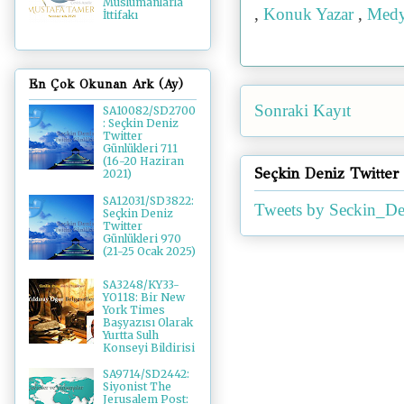
Müslümanlarla
,
Konuk Yazar
,
Med
İttifakı
En Çok Okunan Ark (Ay)
Sonraki Kayıt
SA10082/SD2700
: Seçkin Deniz
Twitter
Günlükleri 711
(16-20 Haziran
Seçkin Deniz Twitter
2021)
SA12031/SD3822:
Tweets by Seckin_De
Seçkin Deniz
Twitter
Günlükleri 970
(21-25 Ocak 2025)
SA3248/KY33-
YO118: Bir New
York Times
Başyazısı Olarak
Yurtta Sulh
Konseyi Bildirisi
SA9714/SD2442:
Siyonist The
Jerusalem Post: