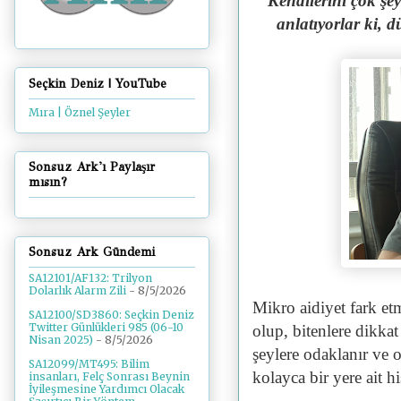
"Kendilerini çok şey 
anlatıyorlar ki, 
Seçkin Deniz | YouTube
Mıra | Öznel Şeyler
Sonsuz Ark'ı Paylaşır
mısın?
Sonsuz Ark Gündemi
SA12101/AF132: Trilyon
Dolarlık Alarm Zili
- 8/5/2026
Mikro aidiyet fark et
SA12100/SD3860: Seçkin Deniz
Twitter Günlükleri 985 (06-10
olup, bitenlere dikkat
Nisan 2025)
- 8/5/2026
şeylere odaklanır ve o
SA12099/MT495: Bilim
kolayca bir yere ait 
insanları, Felç Sonrası Beynin
İyileşmesine Yardımcı Olacak