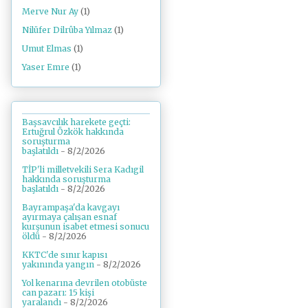
Merve Nur Ay
(1)
Nilüfer Dilrûba Yılmaz
(1)
Umut Elmas
(1)
Yaser Emre
(1)
Başsavcılık harekete geçti:
Ertuğrul Özkök hakkında
soruşturma
başlatıldı
- 8/2/2026
TİP'li milletvekili Sera Kadıgil
hakkında soruşturma
başlatıldı
- 8/2/2026
Bayrampaşa'da kavgayı
ayırmaya çalışan esnaf
kurşunun isabet etmesi sonucu
öldü
- 8/2/2026
KKTC'de sınır kapısı
yakınında yangın
- 8/2/2026
Yol kenarına devrilen otobüste
can pazarı: 15 kişi
yaralandı
- 8/2/2026