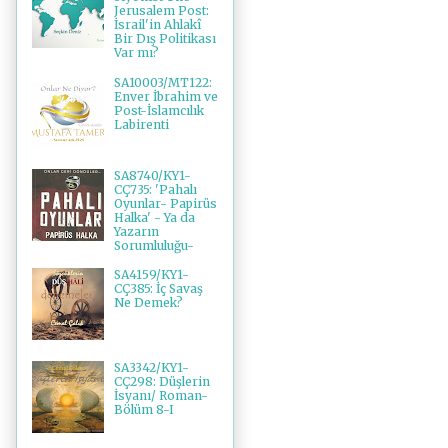
Jerusalem Post:
İsrail'in Ahlakî
Bir Dış Politikası
Var mı?
SA10003/MT122:
Enver İbrahim ve
Post-İslamcılık
Labirenti
SA8740/KY1-
CÇ735: 'Pahalı
Oyunlar- Papirüs
Halka' - Ya da
Yazarın
Sorumluluğu-
SA4159/KY1-
CÇ385: İç Savaş
Ne Demek?
SA3342/KY1-
CÇ298: Düşlerin
İsyanı/ Roman-
Bölüm 8-I