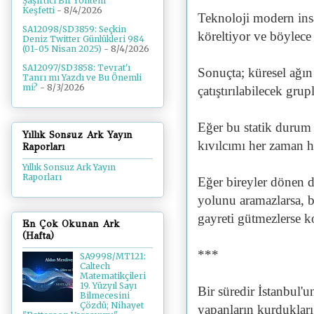
Şaşırtıcı Bir Yöntem
Keşfetti
- 8/4/2026
Teknoloji modern insa
SA12098/SD3859: Seçkin
köreltiyor ve böylece
Deniz Twitter Günlükleri 984
(01-05 Nisan 2025)
- 8/4/2026
SA12097/SD3858: Tevrat'ı
Sonuçta; küresel ağı
Tanrı mı Yazdı ve Bu Önemli
mi?
- 8/3/2026
çatıştırılabilecek grup
Eğer bu statik durum 
Yıllık Sonsuz Ark Yayın
kıvılcımı her zaman h
Raporları
Yıllık Sonsuz Ark Yayın
Raporları
Eğer bireyler dönen d
yolunu aramazlarsa, 
gayreti gütmezlerse k
En Çok Okunan Ark
(Hafta)
***
SA9998/MT121:
Caltech
Matematikçileri
19. Yüzyıl Sayı
Bir süredir İstanbul'u
Bilmecesini
Çözdü; Nihayet
yapanların kurdukları