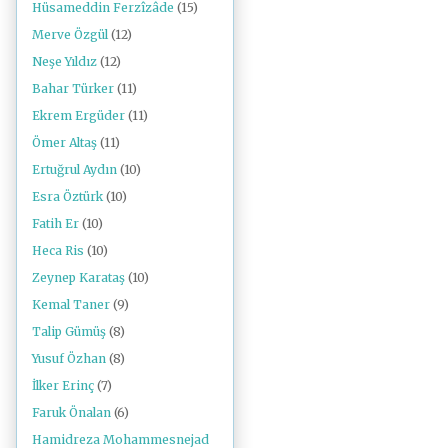
Hüsameddin Ferzîzâde
(15)
Merve Özgül
(12)
Neşe Yıldız
(12)
Bahar Türker
(11)
Ekrem Ergüder
(11)
Ömer Altaş
(11)
Ertuğrul Aydın
(10)
Esra Öztürk
(10)
Fatih Er
(10)
Heca Ris
(10)
Zeynep Karataş
(10)
Kemal Taner
(9)
Talip Gümüş
(8)
Yusuf Özhan
(8)
İlker Erinç
(7)
Faruk Önalan
(6)
Hamidreza Mohammesnejad