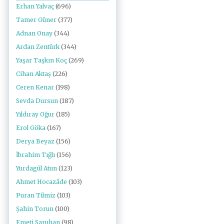
Erhan Yalvaç
(696)
Tamer Güner
(377)
Adnan Onay
(344)
Ardan Zentürk
(344)
Yaşar Taşkın Koç
(269)
Cihan Aktaş
(226)
Ceren Kenar
(198)
Sevda Dursun
(187)
Yıldıray Oğur
(185)
Erol Göka
(167)
Derya Beyaz
(156)
İbrahim Tığlı
(156)
Yurdagül Atun
(123)
Ahmet Hocazâde
(103)
Puran Tilmiz
(103)
Şahin Torun
(100)
Emeti Saruhan
(98)