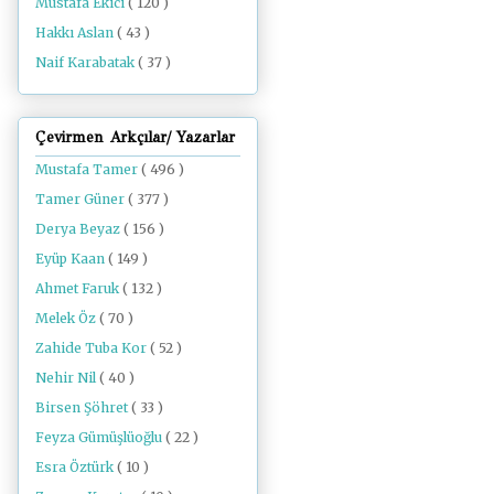
Mustafa Ekici
( 120 )
Hakkı Aslan
( 43 )
Naif Karabatak
( 37 )
Çevirmen Arkçılar/ Yazarlar
Mustafa Tamer
( 496 )
Tamer Güner
( 377 )
Derya Beyaz
( 156 )
Eyüp Kaan
( 149 )
Ahmet Faruk
( 132 )
Melek Öz
( 70 )
Zahide Tuba Kor
( 52 )
Nehir Nil
( 40 )
Birsen Şöhret
( 33 )
Feyza Gümüşlüoğlu
( 22 )
Esra Öztürk
( 10 )