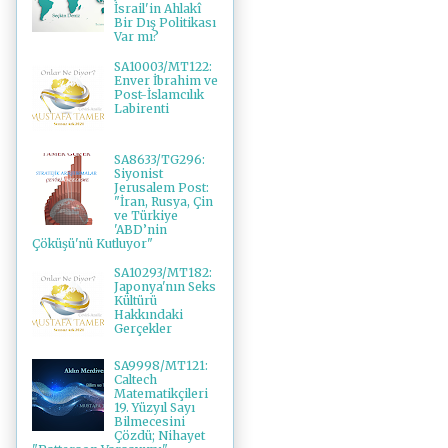
İsrail'in Ahlakî
Bir Dış Politikası
Var mı?
SA10003/MT122:
Enver İbrahim ve
Post-İslamcılık
Labirenti
SA8633/TG296:
Siyonist
Jerusalem Post:
"İran, Rusya, Çin
ve Türkiye
'ABD’nin
Çöküşü'nü Kutluyor"
SA10293/MT182:
Japonya'nın Seks
Kültürü
Hakkındaki
Gerçekler
SA9998/MT121:
Caltech
Matematikçileri
19. Yüzyıl Sayı
Bilmecesini
Çözdü; Nihayet