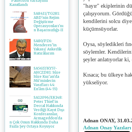
"Patterson Varsayımı"
Kanıtlandı
"hayır" ekiplerinin dü
çalışıyorum. Gördüğü
SA8411/TG281:
ABD'nin Rejim
kendilerini solcu diy
Değiştirme
Operasyonları'nı
küçümsüyorlar.
n Başarısızlığı-II
SA80/PZ6:
Oysa, söyledikleri f
Menderes’in
Yakası/ Askerlik
söylemler. Kendilerini
Hatırâlarım
şeyler anlatıyorlar ki
SA5617/KY57-
AHCZD81: Sûre
Kısaca; bu ülkeye hak
Sûre Kur'an'da
Mü'minlerin
yükseliyor.
Vasıfları 44:
En'âm (44-55)
SA12096/EK148:
Peter Thiel'in
Deccal Hakkında
Verdiği Kayıt Dışı
Konferanslar,
Armageddon'da
Adnan ONAY,
31
.03.
n Çok Onun Hakkında Daha
Fazla Şey Ortaya Koyuyor
Adnan Onay Yazıları