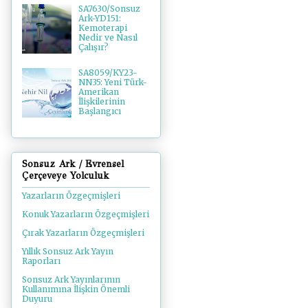
SA7630/Sonsuz
Ark-YD151:
Kemoterapi
Nedir ve Nasıl
Çalışır?
SA8059/KY23-
NN35: Yeni Türk-
Amerikan
İlişkilerinin
Başlangıcı
Sonsuz Ark / Evrensel
Çerçeveye Yolculuk
Yazarların Özgeçmişleri
Konuk Yazarların Özgeçmişleri
Çırak Yazarların Özgeçmişleri
Yıllık Sonsuz Ark Yayın
Raporları
Sonsuz Ark Yayınlarının
Kullanımına İlişkin Önemli
Duyuru