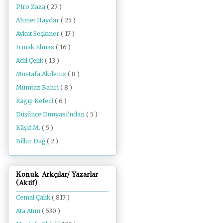
Piro Zaza
( 27 )
Ahmet Haydar
( 25 )
Aykut Seçkiner
( 17 )
Irmak Elmas
( 16 )
Adil Çelik
( 13 )
Mustafa Akdeniz
( 8 )
Mümtaz Bahri
( 8 )
Ragıp Kefeci
( 6 )
Düşünce Dünyası'ndan
( 5 )
Kâşif M.
( 5 )
Billur Dağ
( 2 )
Konuk Arkçılar/ Yazarlar
(Aktif)
Cemal Çalık
( 817 )
Ata Atun
( 530 )