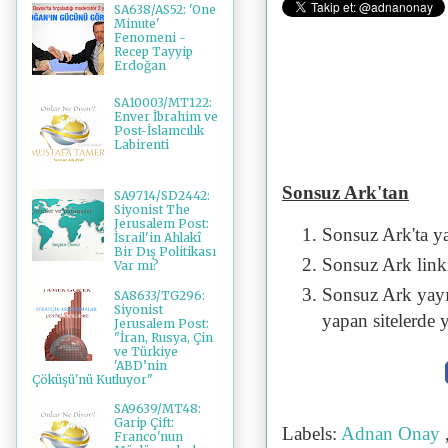
SA638/AS52: 'One
Minute'
Fenomeni -
Recep Tayyip
Erdoğan
SA10003/MT122:
Enver İbrahim ve
Post-İslamcılık
Labirenti
Sonsuz Ark'tan
SA9714/SD2442:
Siyonist The
Jerusalem Post:
Sonsuz Ark'ta y
İsrail'in Ahlakî
Bir Dış Politikası
Sonsuz Ark linki 
Var mı?
Sonsuz Ark yayı
SA8633/TG296:
Siyonist
yapan sitelerde 
Jerusalem Post:
"İran, Rusya, Çin
ve Türkiye
'ABD’nin
Çöküşü'nü Kutluyor"
SA9639/MT48:
Garip Çift:
Labels:
Adnan Onay
Franco'nun