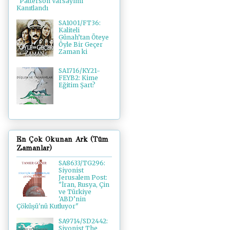
"Patterson Varsayımı"
Kanıtlandı
SA1001/FT36:
Kaliteli
Günah’tan Öteye
Öyle Bir Geçer
Zaman ki
SA1716/KY21-
FEYB2: Kime
Eğitim Şart?
En Çok Okunan Ark (Tüm
Zamanlar)
SA8633/TG296:
Siyonist
Jerusalem Post:
"İran, Rusya, Çin
ve Türkiye
'ABD’nin
Çöküşü'nü Kutluyor"
SA9714/SD2442:
Siyonist The