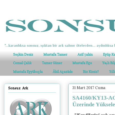
"...karanlıksa sonsuz, ışıktan bir ark salınır ötelerden... aydınlıksa k
Seçkin Deniz
Mustafa Tamer
Arif Şahin
Eyüp K
Cemal Çalık
Tamer Güner
Mustafa Ege
Yaşlı Bi
Mustafa Eyyüboğlu
Âkil Ağazâde
Biz Kimiz?
Yıl
31 Mart 2017 Cuma
Sonsuz Ark
SA4160/KY13-AO1
Üzerinde Yüksele