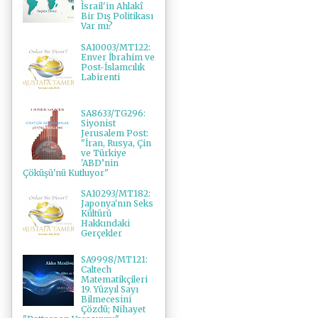
İsrail'in Ahlakî
Bir Dış Politikası
Var mı?
SA10003/MT122:
Enver İbrahim ve
Post-İslamcılık
Labirenti
SA8633/TG296:
Siyonist
Jerusalem Post:
"İran, Rusya, Çin
ve Türkiye
'ABD’nin
Çöküşü'nü Kutluyor"
SA10293/MT182:
Japonya'nın Seks
Kültürü
Hakkındaki
Gerçekler
SA9998/MT121:
Caltech
Matematikçileri
19. Yüzyıl Sayı
Bilmecesini
Çözdü; Nihayet