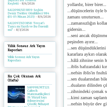
Şaşırtıcı Bir Yöntem
Keşfetti
- 8/4/2026
yollardır, birer birer...
...düşüncelerin öyle b
SA12098/SD3859: Seçkin
Deniz Twitter Günlükleri 984
zamanı unutursun...
(01-05 Nisan 2025)
- 8/4/2026
...zamansızlığın kolla
SA12097/SD3858: Tevrat'ı
Tanrı mı Yazdı ve Bu Önemli
gidersin...
mi?
- 8/3/2026
...seni ancak düşünme
peşinden ayırır...
Yıllık Sonsuz Ark Yayın
...sen düşündüklerini
Raporları
kararlara aykırı olarak
Yıllık Sonsuz Ark Yayın
...hâlâ zihnine senin
Raporları
...iblis hafızandaki kır
...nefsin iblis'in fısıltı
En Çok Okunan Ark
...sen dualarından bil
(Hafta)
...duaların dilinden ç
SA9998/MT121:
...zihnindeki çomak s
Caltech
Matematikçileri
...kimi zaman saplantı
19. Yüzyıl Sayı
Bilmecesini
...nefsin büyür dev gi
Çözdü; Nihayet