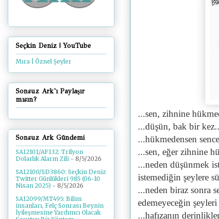
Seçkin Deniz | YouTube
Mıra | Öznel Şeyler
Sonsuz Ark'ı Paylaşır
mısın?
...sen, zihnine hükme
...düşün, bak bir kez..
Sonsuz Ark Gündemi
...hükmedensen sence,
...sen, eğer zihnine 
SA12101/AF132: Trilyon
Dolarlık Alarm Zili
- 8/5/2026
...neden düşünmek ist
SA12100/SD3860: Seçkin Deniz
istemediğin şeylere sü
Twitter Günlükleri 985 (06-10
Nisan 2025)
- 8/5/2026
...neden biraz sonra 
SA12099/MT495: Bilim
edemeyeceğin şeyleri
insanları, Felç Sonrası Beynin
İyileşmesine Yardımcı Olacak
...hafızanın derinlikl