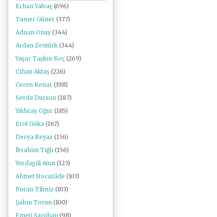
Erhan Yalvaç
(696)
Tamer Güner
(377)
Adnan Onay
(344)
Ardan Zentürk
(344)
Yaşar Taşkın Koç
(269)
Cihan Aktaş
(226)
Ceren Kenar
(198)
Sevda Dursun
(187)
Yıldıray Oğur
(185)
Erol Göka
(167)
Derya Beyaz
(156)
İbrahim Tığlı
(156)
Yurdagül Atun
(123)
Ahmet Hocazâde
(103)
Puran Tilmiz
(103)
Şahin Torun
(100)
Emeti Saruhan
(98)