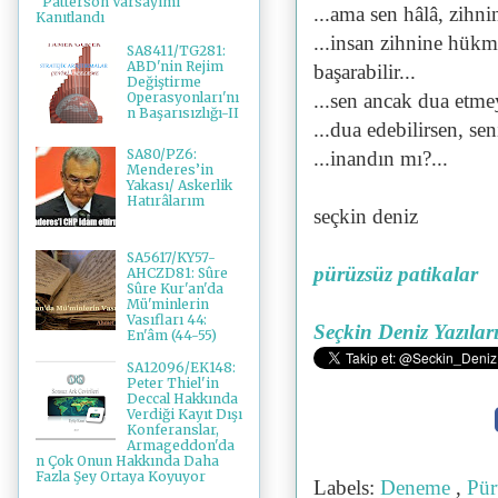
"Patterson Varsayımı"
...ama sen hâlâ, zihni
Kanıtlandı
...insan zihnine hükm
SA8411/TG281:
ABD'nin Rejim
başarabilir...
Değiştirme
Operasyonları'nı
...sen ancak dua etme
n Başarısızlığı-II
...dua edebilirsen, sen
SA80/PZ6:
...inandın mı?...
Menderes’in
Yakası/ Askerlik
Hatırâlarım
seçkin deniz
SA5617/KY57-
pürüzsüz patikalar
AHCZD81: Sûre
Sûre Kur'an'da
Mü'minlerin
Vasıfları 44:
Seçkin Deniz Yazılar
En'âm (44-55)
SA12096/EK148:
Peter Thiel'in
Deccal Hakkında
Verdiği Kayıt Dışı
Konferanslar,
Armageddon'da
n Çok Onun Hakkında Daha
Fazla Şey Ortaya Koyuyor
Labels:
Deneme
,
Pür