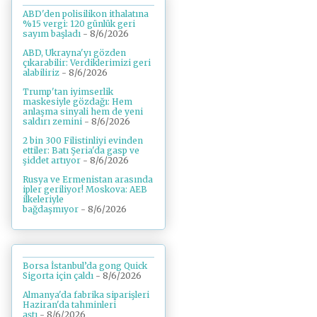
ABD'den polisilikon ithalatına
%15 vergi: 120 günlük geri
sayım başladı
- 8/6/2026
ABD, Ukrayna'yı gözden
çıkarabilir: Verdiklerimizi geri
alabiliriz
- 8/6/2026
Trump'tan iyimserlik
maskesiyle gözdağı: Hem
anlaşma sinyali hem de yeni
saldırı zemini
- 8/6/2026
2 bin 300 Filistinliyi evinden
ettiler: Batı Şeria'da gasp ve
şiddet artıyor
- 8/6/2026
Rusya ve Ermenistan arasında
ipler geriliyor! Moskova: AEB
ilkeleriyle
bağdaşmıyor
- 8/6/2026
Borsa İstanbul’da gong Quick
Sigorta için çaldı
- 8/6/2026
Almanya'da fabrika siparişleri
Haziran'da tahminleri
aştı
- 8/6/2026