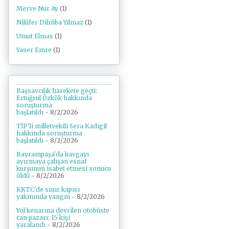
Merve Nur Ay
(1)
Nilüfer Dilrûba Yılmaz
(1)
Umut Elmas
(1)
Yaser Emre
(1)
Başsavcılık harekete geçti:
Ertuğrul Özkök hakkında
soruşturma
başlatıldı
- 8/2/2026
TİP'li milletvekili Sera Kadıgil
hakkında soruşturma
başlatıldı
- 8/2/2026
Bayrampaşa'da kavgayı
ayırmaya çalışan esnaf
kurşunun isabet etmesi sonucu
öldü
- 8/2/2026
KKTC'de sınır kapısı
yakınında yangın
- 8/2/2026
Yol kenarına devrilen otobüste
can pazarı: 15 kişi
yaralandı
- 8/2/2026