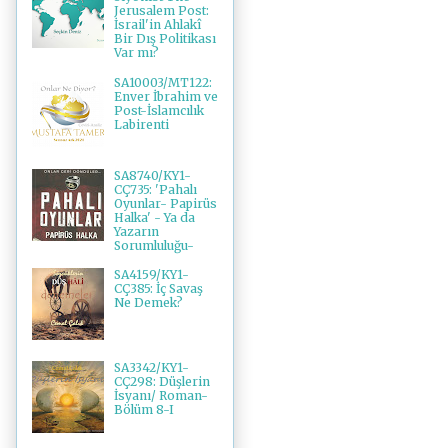
Jerusalem Post:
İsrail'in Ahlakî
Bir Dış Politikası
Var mı?
SA10003/MT122:
Enver İbrahim ve
Post-İslamcılık
Labirenti
SA8740/KY1-
CÇ735: 'Pahalı
Oyunlar- Papirüs
Halka' - Ya da
Yazarın
Sorumluluğu-
SA4159/KY1-
CÇ385: İç Savaş
Ne Demek?
SA3342/KY1-
CÇ298: Düşlerin
İsyanı/ Roman-
Bölüm 8-I