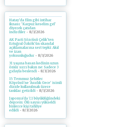
Hatay'da film gibi intihar
iknası: 'Karpuz keselim gel'
diyerek çatıdan
indirdiler
- 8/3/2026
AK Parti Sözcüsü Çelik'ten
Ertuğrul Özkök'ün skandal
açıklamalarına sert tepki: Akıl
ve izan
yoksunluğudur
- 8/3/2026
31 yaşına basan kedinin uzun
ömür sırrı bakın ne: Sadece 3
gıdayla beslendi
- 8/3/2026
15 Temmuz Şehitler
Köprüsü'ne 'Asırlık Gece' isimli
dizide kullanılmak üzere
tanklar getirildi
- 8/3/2026
Japonya'da 7,1 büyüklüğündeki
deprem: Ölü sayısı yükseldi
binlerce kişi tahliye
edildi
- 8/3/2026