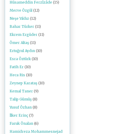
Hüsameddin Ferzîzâde
(15)
Merve Özgül
(12)
Neşe Yıldız
(12)
Bahar Türker
(11)
Ekrem Ergüder
(11)
Ömer Altaş
(11)
Ertuğrul Aydın
(10)
Esra Öztürk
(10)
Fatih Er
(10)
Heca Ris
(10)
Zeynep Karataş
(10)
Kemal Taner
(9)
Talip Gümüş
(8)
Yusuf Özhan
(8)
İlker Erinç
(7)
Faruk Önalan
(6)
Hamidreza Mohammesnejad