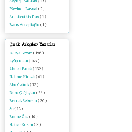
Zeynep Karataş
( 10 )
Mevlude Baysal
( 2 )
Architeuthis Dux
( 1 )
Barış Anteplioğlu
( 1 )
Çırak Arkçılar/ Yazarlar
Derya Beyaz
( 156 )
Eyüp Kaan
( 149 )
Ahmet Faruk
( 132 )
Halime Kirazlı
( 61 )
Ahu Öztürk
( 32 )
Duru Çağlayan
( 24 )
Berrak Şebnem
( 20 )
Su
( 12 )
Emine Örs
( 10 )
Hatice Köken
( 8 )