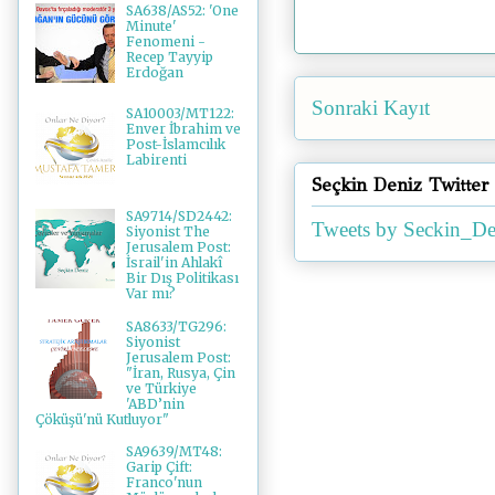
SA638/AS52: 'One
Minute'
Fenomeni -
Recep Tayyip
Erdoğan
Sonraki Kayıt
SA10003/MT122:
Enver İbrahim ve
Post-İslamcılık
Labirenti
Seçkin Deniz Twitter
SA9714/SD2442:
Tweets by Seckin_De
Siyonist The
Jerusalem Post:
İsrail'in Ahlakî
Bir Dış Politikası
Var mı?
SA8633/TG296:
Siyonist
Jerusalem Post:
"İran, Rusya, Çin
ve Türkiye
'ABD’nin
Çöküşü'nü Kutluyor"
SA9639/MT48:
Garip Çift:
Franco'nun