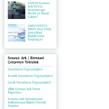
SA7630/Sonsuz
Ark-YD151:
Kemoterapi
Nedir ve Nasıl
Çalışır?
SA8059/KY23-
NN35: Yeni Türk-
Amerikan
İlişkilerinin
Başlangıcı
Sonsuz Ark / Evrensel
Çerçeveye Yolculuk
Yazarların Özgeçmişleri
Konuk Yazarların Özgeçmişleri
Çırak Yazarların Özgeçmişleri
Yıllık Sonsuz Ark Yayın
Raporları
Sonsuz Ark Yayınlarının
Kullanımına İlişkin Önemli
Duyuru