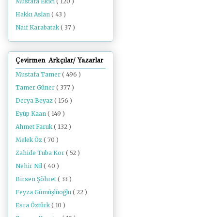
Mustafa Ekici
( 120 )
Hakkı Aslan
( 43 )
Naif Karabatak
( 37 )
Çevirmen Arkçılar/ Yazarlar
Mustafa Tamer
( 496 )
Tamer Güner
( 377 )
Derya Beyaz
( 156 )
Eyüp Kaan
( 149 )
Ahmet Faruk
( 132 )
Melek Öz
( 70 )
Zahide Tuba Kor
( 52 )
Nehir Nil
( 40 )
Birsen Şöhret
( 33 )
Feyza Gümüşlüoğlu
( 22 )
Esra Öztürk
( 10 )