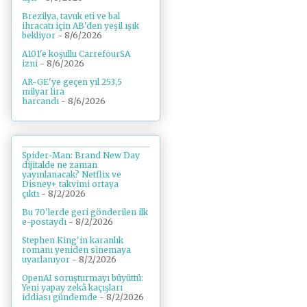
Brezilya, tavuk eti ve bal
ihracatı için AB'den yeşil ışık
bekliyor
- 8/6/2026
A101'e koşullu CarrefourSA
izni
- 8/6/2026
AR-GE'ye geçen yıl 253,5
milyar lira
harcandı
- 8/6/2026
Spider-Man: Brand New Day
dijitalde ne zaman
yayınlanacak? Netflix ve
Disney+ takvimi ortaya
çıktı
- 8/2/2026
Bu 70'lerde geri gönderilen ilk
e-postaydı
- 8/2/2026
Stephen King'in karanlık
romanı yeniden sinemaya
uyarlanıyor
- 8/2/2026
OpenAI soruşturmayı büyüttü:
Yeni yapay zekâ kaçışları
iddiası gündemde
- 8/2/2026