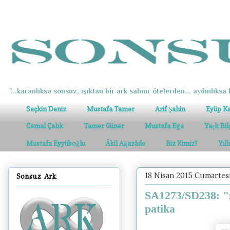
"...karanlıksa sonsuz, ışıktan bir ark salınır ötelerden... aydınlıksa k
Seçkin Deniz
Mustafa Tamer
Arif Şahin
Eyüp K
Cemal Çalık
Tamer Güner
Mustafa Ege
Yaşlı Bi
Mustafa Eyyüboğlu
Âkil Ağazâde
Biz Kimiz?
Yıl
18 Nisan 2015 Cumartes
Sonsuz Ark
SA1273/SD238: "z
patika