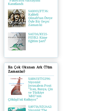
"Patterson Varsayımı"
Kanıtlandı
SA1001/FT36:
Kaliteli
Günah’tan Öteye
Öyle Bir Geçer
Zaman ki
SA1716/KY21-
FEYB2: Kime
Eğitim Şart?
En Çok Okunan Ark (Tüm
Zamanlar)
SA8633/TG296:
Siyonist
Jerusalem Post:
"İran, Rusya, Çin
ve Türkiye
'ABD’nin
Çöküşü'nü Kutluyor"
SA9714/SD2442:
Siyonist The