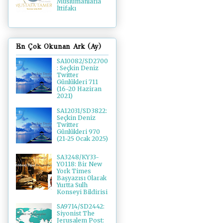
Müslümanlarla
İttifakı
En Çok Okunan Ark (Ay)
SA10082/SD2700
: Seçkin Deniz
Twitter
Günlükleri 711
(16-20 Haziran
2021)
SA12031/SD3822:
Seçkin Deniz
Twitter
Günlükleri 970
(21-25 Ocak 2025)
SA3248/KY33-
YO118: Bir New
York Times
Başyazısı Olarak
Yurtta Sulh
Konseyi Bildirisi
SA9714/SD2442:
Siyonist The
Jerusalem Post: