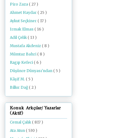
Piro Zaza
( 27 )
Ahmet Haydar
( 25 )
Aykut Seçkiner
( 17 )
Irmak Elmas
( 16 )
Adil Çelik
( 13 )
Mustafa Akdeniz
( 8 )
Mümtaz Bahri
( 8 )
Ragıp Kefeci
( 6 )
Düşünce Dünyası'ndan
( 5 )
Kâşif M.
( 5 )
Billur Dağ
( 2 )
Konuk Arkçılar/ Yazarlar
(Aktif)
Cemal Çalık
( 817 )
Ata Atun
( 530 )