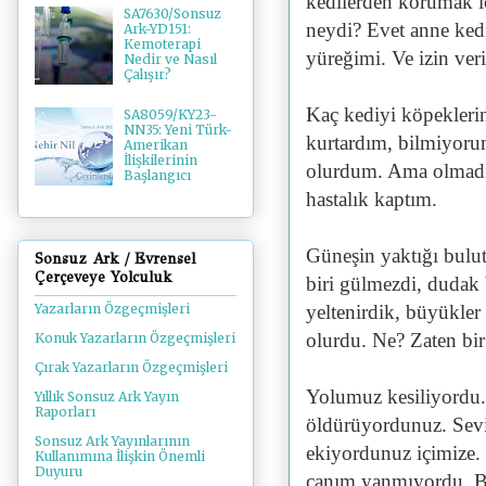
kedilerden korumak i
SA7630/Sonsuz
neydi? Evet anne kedi
Ark-YD151:
Kemoterapi
yüreğimi. Ve izin veri
Nedir ve Nasıl
Çalışır?
Kaç kediyi köpeklerin
SA8059/KY23-
NN35: Yeni Türk-
kurtardım, bilmiyorum
Amerikan
İlişkilerinin
olurdum. Ama olmadı. 
Başlangıcı
hastalık kaptım.
Güneşin yaktığı bulut
Sonsuz Ark / Evrensel
Çerçeveye Yolculuk
biri gülmezdi, dudak
yeltenirdik, büyükle
Yazarların Özgeçmişleri
olurdu. Ne? Zaten bir
Konuk Yazarların Özgeçmişleri
Çırak Yazarların Özgeçmişleri
Yolumuz kesiliyordu
Yıllık Sonsuz Ark Yayın
Raporları
öldürüyordunuz. Sevi
Sonsuz Ark Yayınlarının
ekiyordunuz içimize.
Kullanımına İlişkin Önemli
Duyuru
canım yanmıyordu. B