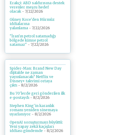
Erakçi: ABD saldırısına destek
verenler meşru hedef
olacak
- 7/22/2026
Güney Kore'den Hürmüz
iddialarına
yalanlama
- 7/22/2026
"İran'ın petrol satamadığı
bölgede kimse petrol
satamaz"
- 7/22/2026
Spider-Man: Brand New Day
dijitalde ne zaman
yayınlanacak? Netflix ve
Disney+ takvimi ortaya
çıktı
- 8/2/2026
Bu 70'lerde geri gönderilen ilk
e-postaydı
- 8/2/2026
Stephen King'in karanlık
romanı yeniden sinemaya
uyarlanıyor
- 8/2/2026
OpenAI soruşturmayı büyüttü:
Yeni yapay zekâ kaçışları
iddiası gündemde
- 8/2/2026