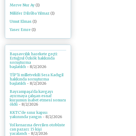
Merve Nur Ay
(1)
Nilüfer Dilrûba Yılmaz
(1)
Umut Elmas
(1)
Yaser Emre
(1)
Başsavcılık harekete geçti:
Ertuğrul Özkök hakkında
soruşturma
başlatıldı
- 8/2/2026
TİP'li milletvekili Sera Kadıgil
hakkında soruşturma
başlatıldı
- 8/2/2026
Bayrampaşa'da kavgayı
ayırmaya çalışan esnaf
kurşunun isabet etmesi sonucu
öldü
- 8/2/2026
KKTC'de sınır kapısı
yakınında yangın
- 8/2/2026
Yol kenarına devrilen otobüste
can pazarı: 15 kişi
yaralandı
- 8/2/2026