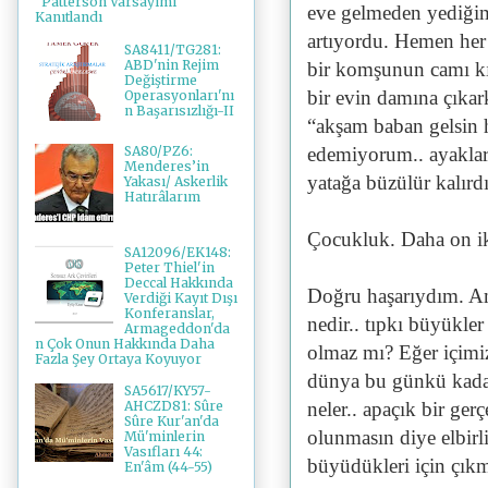
"Patterson Varsayımı"
eve gelmeden yediğim
Kanıtlandı
artıyordu. Hemen her g
SA8411/TG281:
ABD'nin Rejim
bir komşunun camı kırı
Değiştirme
bir evin damına çıkar
Operasyonları'nı
n Başarısızlığı-II
“akşam baban gelsin h
SA80/PZ6:
edemiyorum.. ayaklar
Menderes’in
yatağa büzülür kalırd
Yakası/ Askerlik
Hatırâlarım
Çocukluk. Daha on iki
SA12096/EK148:
Peter Thiel'in
Deccal Hakkında
Doğru haşarıydım. Ama
Verdiği Kayıt Dışı
Konferanslar,
nedir.. tıpkı büyükle
Armageddon'da
n Çok Onun Hakkında Daha
olmaz mı? Eğer içimi
Fazla Şey Ortaya Koyuyor
dünya bu günkü kadar
SA5617/KY57-
neler.. apaçık bir ger
AHCZD81: Sûre
Sûre Kur'an'da
olunmasın diye elbirl
Mü'minlerin
Vasıfları 44:
büyüdükleri için çıkm
En'âm (44-55)