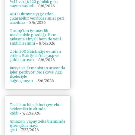
%15 vergi: 120 günlük geri
sayım başladı
- 8/6/2026
ABD, Ukrayna'yı gözden
çıkarabilir: Verdiklerimizi geri
alabiliriz
- 8/6/2026
Trump'tan iyimserlik
maskesiyle gözdağı: Hem
anlaşma sinyali hem de yeni
saldırı zemini
- 8/6/2026
2 bin 300 Filistinliyi evinden
ettiler: Batı Şeria'da gasp ve
şiddet artıyor
- 8/6/2026
Rusya ve Ermenistan arasında
ipler geriliyor! Moskova: AEB
ilkeleriyle
bağdaşmıyor
- 8/6/2026
Tesla'nın kârı ikinci çeyrekte
beklentilerin altında
kaldı
- 7/22/2026
Amazon, yapay zeka biriminde
işten çıkarmaya
gitti
- 7/22/2026