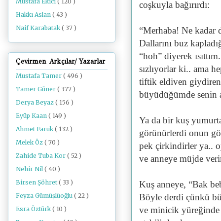
Mustafa Ekici
( 120 )
coşkuyla bağırırdı:
Hakkı Aslan
( 43 )
Naif Karabatak
( 37 )
“Merhaba! Ne kadar d
Dallarını buz kapladı
“hoh” diyerek ısıttım
Çevirmen Arkçılar/ Yazarlar
sızlıyorlar ki.. ama h
Mustafa Tamer
( 496 )
tiftik eldiven giydire
Tamer Güner
( 377 )
büyüdüğümde senin ak
Derya Beyaz
( 156 )
Eyüp Kaan
( 149 )
Ya da bir kuş yumurta
Ahmet Faruk
( 132 )
görünürlerdi onun gö
Melek Öz
( 70 )
pek çirkindirler ya..
Zahide Tuba Kor
( 52 )
ve anneye müjde verir
Nehir Nil
( 40 )
Birsen Şöhret
( 33 )
Kuş anneye, “Bak bebe
Feyza Gümüşlüoğlu
( 22 )
Böyle derdi çünkü b
ve minicik yüreğind
Esra Öztürk
( 10 )