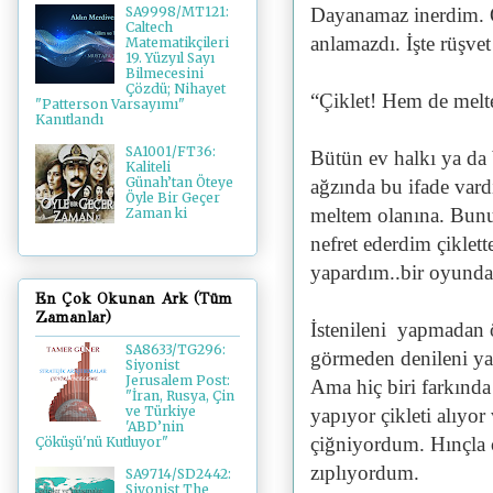
Dayanamaz inerdim. O
SA9998/MT121:
Caltech
anlamazdı. İşte rüşvet 
Matematikçileri
19. Yüzyıl Sayı
Bilmecesini
Çözdü; Nihayet
“Çiklet! Hem de mel
"Patterson Varsayımı"
Kanıtlandı
SA1001/FT36:
Bütün ev halkı ya da
Kaliteli
Günah’tan Öteye
ağzında bu ifade var
Öyle Bir Geçer
meltem olanına. Bunu
Zaman ki
nefret ederdim çiklet
yapardım..bir oyundan
En Çok Okunan Ark (Tüm
Zamanlar)
İstenileni yapmadan 
SA8633/TG296:
görmeden denileni ya
Siyonist
Jerusalem Post:
Ama hiç biri farkında
"İran, Rusya, Çin
ve Türkiye
yapıyor çikleti alıyor
'ABD’nin
çiğniyordum. Hınçla ö
Çöküşü'nü Kutluyor"
zıplıyordum.
SA9714/SD2442:
Siyonist The