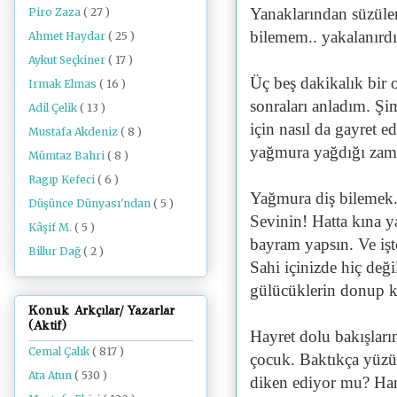
Yanaklarından süzüle
Piro Zaza
( 27 )
bilemem.. yakalanırdı
Ahmet Haydar
( 25 )
Aykut Seçkiner
( 17 )
Üç beş dakikalık bir 
Irmak Elmas
( 16 )
sonraları anladım. Ş
Adil Çelik
( 13 )
için nasıl da gayret 
Mustafa Akdeniz
( 8 )
yağmura yağdığı zam
Mümtaz Bahri
( 8 )
Ragıp Kefeci
( 6 )
Yağmura diş bilemek..
Düşünce Dünyası'ndan
( 5 )
Sevinin! Hatta kına y
Kâşif M.
( 5 )
bayram yapsın. Ve işt
Billur Dağ
( 2 )
Sahi içinizde hiç değ
gülücüklerin donup k
Konuk Arkçılar/ Yazarlar
(Aktif)
Hayret dolu bakışlar
Cemal Çalık
( 817 )
çocuk. Baktıkça yüzü
Ata Atun
( 530 )
diken ediyor mu? Han