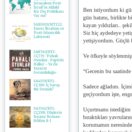
Jerusalem Post:
İsrail'in Ahlakî
Ben istiyordum ki güne
Bir Dış Politikası
Var mı?
gün batımı, birlikte 
SA10003/MT122:
kayan yıldızları.. şek
Enver İbrahim ve
Siz hiç aydedeye yeti
Post-İslamcılık
Labirenti
yetişiyordum. Güçlü 
SA8740/KY1-
Ve öfkeyle söylenmişt
CÇ735: 'Pahalı
Oyunlar- Papirüs
Halka' - Ya da
Yazarın
“Gecenin bu saatinde
Sorumluluğu-
SA4159/KY1-
CÇ385: İç Savaş
Sadece ağladım. İçim
Ne Demek?
geçiyordum işte, eng
SA3342/KY1-
Uçurtmamı istediğim 
CÇ298: Düşlerin
bıraktıkları yavrular
İsyanı/ Roman-
Bölüm 8-I
korumamın neresinde k