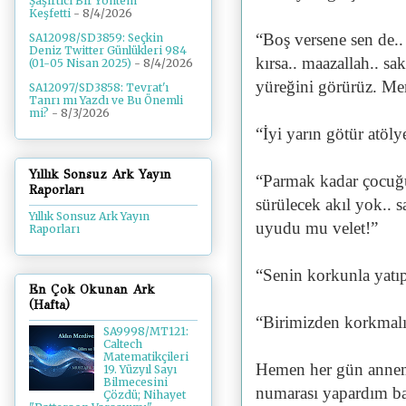
Şaşırtıcı Bir Yöntem
Keşfetti
- 8/4/2026
“Boş versene sen de.
SA12098/SD3859: Seçkin
Deniz Twitter Günlükleri 984
kırsa.. maazallah.. sa
(01-05 Nisan 2025)
- 8/4/2026
yüreğini görürüz. Me
SA12097/SD3858: Tevrat'ı
Tanrı mı Yazdı ve Bu Önemli
mi?
- 8/3/2026
“İyi yarın götür atöly
Yıllık Sonsuz Ark Yayın
“Parmak kadar çocuğu
Raporları
sürülecek akıl yok.. s
Yıllık Sonsuz Ark Yayın
uyudu mu velet!”
Raporları
“Senin korkunla yatıp
En Çok Okunan Ark
(Hafta)
“Birimizden korkmalı
SA9998/MT121:
Caltech
Matematikçileri
Hemen her gün annem
19. Yüzyıl Sayı
Bilmecesini
numarası yapardım b
Çözdü; Nihayet