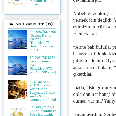
Müslümanlarla
İttifakı
Nöbeti devr almışlar 
vermek için değildi. 
En Çok Okunan Ark (Ay)
evimizin, küçük oda 
SA10082/SD2700
izlemek.. ah..
: Seçkin Deniz
Twitter
Günlükleri 711
“Anne bak bulutlar y
(16-20 Haziran
2021)
batarken ufuktaki kız
SA12031/SD3822:
gibiydi” dedim. Oysa
Seçkin Deniz
Twitter
ama annem, babam, “A
Günlükleri 970
(21-25 Ocak 2025)
çıkardılar.
SA3248/KY33-
YO118: Bir New
İnatla, “İşte görmüy
York Times
Başyazısı Olarak
onlardan her hangi bir
Yurtta Sulh
Konseyi Bildirisi
duman var mı? Yanıyor 
SA10003/MT122:
Enver İbrahim ve
Hırçınlaşırdım. Sertl
Post-İslamcılık