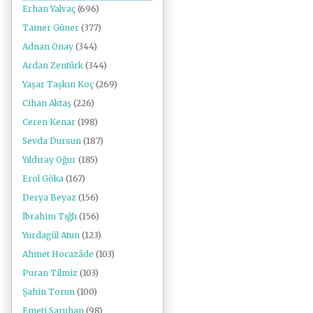
Erhan Yalvaç
(696)
Tamer Güner
(377)
Adnan Onay
(344)
Ardan Zentürk
(344)
Yaşar Taşkın Koç
(269)
Cihan Aktaş
(226)
Ceren Kenar
(198)
Sevda Dursun
(187)
Yıldıray Oğur
(185)
Erol Göka
(167)
Derya Beyaz
(156)
İbrahim Tığlı
(156)
Yurdagül Atun
(123)
Ahmet Hocazâde
(103)
Puran Tilmiz
(103)
Şahin Torun
(100)
Emeti Saruhan
(98)