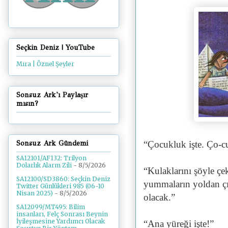
Seçkin Deniz | YouTube
Mıra | Öznel Şeyler
Sonsuz Ark'ı Paylaşır
mısın?
“Çocukluk işte. Ço-c
Sonsuz Ark Gündemi
SA12101/AF132: Trilyon
Dolarlık Alarm Zili
- 8/5/2026
“Kulaklarını şöyle ç
SA12100/SD3860: Seçkin Deniz
yummaların yoldan çı
Twitter Günlükleri 985 (06-10
Nisan 2025)
- 8/5/2026
olacak.”
SA12099/MT495: Bilim
insanları, Felç Sonrası Beynin
İyileşmesine Yardımcı Olacak
“Ana yüreği işte!”