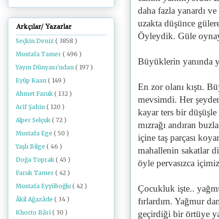
daha fazla yanardı ve
uzakta düşünce gülere
Arkçılar/ Yazarlar
Öyleydik. Güle oynay
Seçkin Deniz
( 3858 )
Mustafa Tamer
( 496 )
Büyüklerin yanında 
Yayın Dünyası'ndan
( 197 )
Eyüp Kaan
( 149 )
En zor olanı kıştı. B
Ahmet Faruk
( 132 )
mevsimdi. Her şeyden
Arif Şahin
( 120 )
kayar ters bir düşüşl
Alper Selçuk
( 72 )
mızrağı andıran buzla
Mustafa Ege
( 50 )
içine taş parçası koy
Yaşlı Bilge
( 46 )
mahallenin sakatlar d
Doğa Toprak
( 45 )
öyle pervasızca içimiz
Faruk Tamer
( 42 )
Mustafa Eyyüboğlu
( 42 )
Çocukluk işte.. yağmu
Âkil Ağazâde
( 34 )
fırlardım. Yağmur da
Khorto Bâri
( 30 )
geçirdiği bir örtüye 