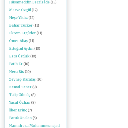
Hüsameddin Ferzîzâde
(15)
Merve Özgül
(12)
Neşe Yıldız
(12)
Bahar Türker
(11)
Ekrem Ergüder
(11)
Ömer Altaş
(11)
Ertuğrul Aydın
(10)
Esra Öztürk
(10)
Fatih Er
(10)
Heca Ris
(10)
Zeynep Karataş
(10)
Kemal Taner
(9)
Talip Gümüş
(8)
Yusuf Özhan
(8)
İlker Erinç
(7)
Faruk Önalan
(6)
Hamidreza Mohammesnejad