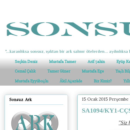
"...karanlıksa sonsuz, ışıktan bir ark salınır ötelerden... aydınlıksa k
Seçkin Deniz
Mustafa Tamer
Arif Şahin
Eyüp K
Cemal Çalık
Tamer Güner
Mustafa Ege
Yaşlı Bi
Mustafa Eyyüboğlu
Âkil Ağazâde
Biz Kimiz?
Yıl
15 Ocak 2015 Perşembe
Sonsuz Ark
SA1094/KY1-CÇ9
"Siz 