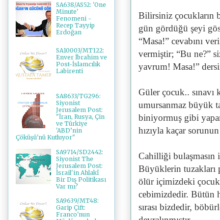
SA638/AS52: 'One
Minute'
Bilirsiniz çocukların 
Fenomeni -
Recep Tayyip
gün gördüğü şeyi göst
Erdoğan
“Masa!” cevabını veri
SA10003/MT122:
vermiştir; “Bu ne?” si
Enver İbrahim ve
Post-İslamcılık
yavrum! Masa!” dersi
Labirenti
Güler çocuk.. sınavı 
SA8633/TG296:
Siyonist
umursanmaz büyük tar
Jerusalem Post:
biniyormuş gibi yapar
"İran, Rusya, Çin
ve Türkiye
hızıyla kaçar sorunu
'ABD’nin
Çöküşü'nü Kutluyor"
SA9714/SD2442:
Cahilliği bulaşmasın 
Siyonist The
Jerusalem Post:
Büyüklerin tuzakları p
İsrail'in Ahlakî
Bir Dış Politikası
ölür içimizdeki çocuk
Var mı?
cebimizdedir. Bütün h
SA9639/MT48:
sırası bizdedir, böbür
Garip Çift:
Franco'nun
devralınmıştır.