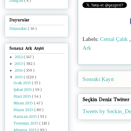
Dilâgâh
( 4 )
Duyurular
Duyurular
( 36 )
Labels:
Cemal Çalık
Ark
Sonsuz Ark Arşivi
2012
( 147 )
►
2013
( 382 )
►
2014
( 559 )
►
2015
( 1129 )
▼
Sonraki Kayıt
Ocak 2015
( 57 )
Şubat 2015
( 59 )
Mart 2015
( 54 )
Seçkin Deniz Twitter
Nisan 2015
( 47 )
Mayıs 2015
( 80 )
Tweets by Seckin_De
Haziran 2015
( 91 )
Temmuz 2015
( 110 )
Ağustos 2015
( 99 )