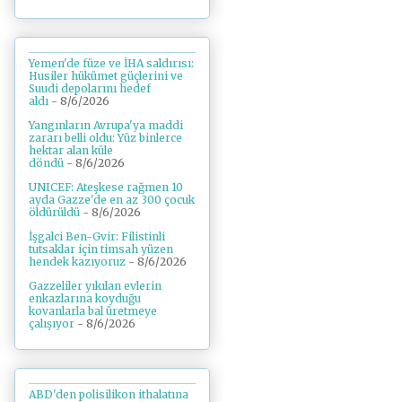
Yemen'de füze ve İHA saldırısı:
Husiler hükümet güçlerini ve
Suudi depolarını hedef
aldı
- 8/6/2026
Yangınların Avrupa'ya maddi
zararı belli oldu: Yüz binlerce
hektar alan küle
döndü
- 8/6/2026
UNICEF: Ateşkese rağmen 10
ayda Gazze'de en az 300 çocuk
öldürüldü
- 8/6/2026
İşgalci Ben-Gvir: Filistinli
tutsaklar için timsah yüzen
hendek kazıyoruz
- 8/6/2026
Gazzeliler yıkılan evlerin
enkazlarına koyduğu
kovanlarla bal üretmeye
çalışıyor
- 8/6/2026
ABD'den polisilikon ithalatına