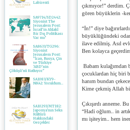
Labirenti
çıkmıyor!” derdim. Ç
gören büyüklerin -ken
SA9714/SD2442:
Siyonist The
Jerusalem Post:
“İn!” diye bağırırlardı
İsrail'in Ahlakî
Bir Dış Politikası
büyüklüğündeki odan
Var mı?
ilave edilmiş. Asıl ev
SA8633/TG296:
Ben kolayca geçerdim
Siyonist
Jerusalem Post:
"İran, Rusya, Çin
ve Türkiye
Babam kulağımdan bir
'ABD’nin
Çöküşü'nü Kutluyor"
çocuklardan hiç biri 
SA1083/KY9-
hanım bundan çekece
NK42: Yoruldum...
Kime çekmiş Allah bil
Çıkışırdı anneme. Bu
SA10293/MT182:
Japonya'nın Seks
“Hadi oğlum.. in artı
Kültürü
mı işiteyim.. hem ine
Hakkındaki
Gerçekler