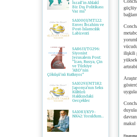
Concha,
İsrail'in Ahlakî
Bir Dış Politikası
güçlüy
Var mı?
bağlant
SA10003/MT122:
Enver İbrahim ve
Concha
Post-İslamcılık
metabol
Labirenti
yoruml
vücudu
SA8633/TG296:
ilişkil
Siyonist
Jerusalem Post:
yüksek 
"İran, Rusya, Çin
ve Türkiye
artıra
'ABD’nin
Çöküşü'nü Kutluyor"
Araştı
SA10293/MT182:
gösterd
Japonya'nın Seks
uygula
Kültürü
Hakkındaki
Gerçekler
Concha
duyula
SA1083/KY9-
NK42: Yoruldum...
davran
makul o
Finansman