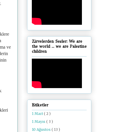
.
iklere
a
Zirvelerden Sesler: We are
the world ... we are Palestine
zma ve
children
lerin
inin
k
Etiketler
kleri
1 Mart
( 2 )
1 Mayıs
( 3 )
10 Ağustos
( 13 )