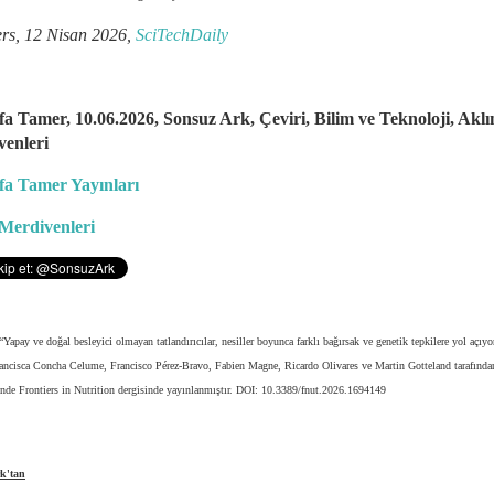
ers, 12 Nisan 2026,
SciTechDaily
a Tamer, 10.06.2026, Sonsuz Ark, Çeviri, Bilim ve Teknoloji, Aklı
enleri
fa Tamer Yayınları
Merdivenleri
“Yapay ve doğal besleyici olmayan tatlandırıcılar, nesiller boyunca farklı bağırsak ve genetik tepkilere yol açıyor
ancisca Concha Celume, Francisco Pérez-Bravo, Fabien Magne, Ricardo Olivares ve Martin Gotteland tarafınd
inde Frontiers in Nutrition dergisinde yayınlanmıştır. DOI: 10.3389/fnut.2026.1694149
k'tan