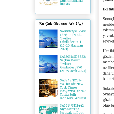
Müslümanlarla
İttifakı
İki ta
Sonuçla
En Çok Okunan Ark (Ay)
nesilde
tolera
SA10082/SD2700
: Seçkin Deniz
yavrul
Twitter
seviyel
Günlükleri 711
(16-20 Haziran
2021)
Her iki
gözleml
SA12031/SD3822:
Seçkin Deniz
metabo
Twitter
nesille
Günlükleri 970
(21-25 Ocak 2025)
daha uz
bakteri
SA3248/KY33-
YO118: Bir New
York Times
Sukralo
Başyazısı Olarak
oynayan
Yurtta Sulh
Konseyi Bildirisi
gözleml
olup b
SA9714/SD2442:
Siyonist The
Jerusalem Post: