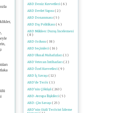
ABD Deniz Kuvvetleri
( 6 )
lozla
ABD Devlet Yapısı
( 2 )
ABD Donanması
( 5 )
likler,
ABD Dış Politikası
( 4 )
ABD Nükleer Duruş İncelemesi
e,
( 8 )
meyle
ABD Ordusu
( 38 )
rin,
ABD Seçimleri
( 16 )
ı
ABD Ulusal Muhafızları
( 1 )
ABD Veteran İntiharları
( 2 )
ıları
ABD Özel Kuvvetleri
( 9 )
tlaka
ABD İç Savaşı
( 12 )
ABD'de Terör
( 1 )
ABD'nin Çöküşü
( 263 )
çülü
ABD-Avrupa İlişkileri
( 5 )
i
ABD-Çin Savaşı
( 25 )
ABD’nin Gizli Terörist İzleme