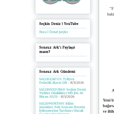
"
F
bakt
Seçkin Deniz | YouTube
Mıra | Öznel Şeyler
Sonsuz Ark'ı Paylaşır
mısın?
Sonsuz Ark Gündemi
SA12101/AF132: Trilyon
Dolarlık Alarm Zili
- 8/5/2026
SA12100/SD3860: Seçkin Deniz
A
Twitter Günlükleri 985 (06-10
Nisan 2025)
- 8/5/2026
Yeni b
SA12099/MT495: Bilim
bağırs
insanları, Felç Sonrası Beynin
İyileşmesine Yardımcı Olacak
ve ilt