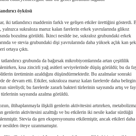
tlandırıcı öyküsü
r, iki tatlandırıcı maddenin farklı ve gelişen etkiler ürettiğini gösterdi. B
, yalnızca sukraloza maruz kalan farelerin erkek yavrularında glikoz
nsında bozulma görüldü. İkinci nesilde ise, sukraloz grubundaki erkek
arında ve stevia grubundaki dişi yavrularında daha yüksek açlık kan şek
eri ortaya çıktı.
 tatlandırıcı grubunda da bağırsak mikrobiyomlarında artan çeşitlilik
enirken, kısa zincirli yağ asitleri seviyelerinde düşüş görüldü; bu da fa
litlerin üretiminin azaldığını düşündürmektedir. Bu azalmalar sonraki
rde de devam etti. Etkiler, sukraloza maruz kalan farelerde daha belirgin
un süreliydi; bu farelerde zararlı bakteri türlerinin sayısında artış ve fay
 türlerinin sayısında azalma görüldü.
zun, iltihaplanmayla ilişkili genlerin aktivitesini artırırken, metabolizm
 genlerin aktivitesini azalttığı ve bu etkilerin iki nesile kadar sürdüğü
enmiştir. Stevia da gen ekspresyonunu etkilemiştir, ancak etkileri daha 
ir nesilden öteye uzanmamıştır.