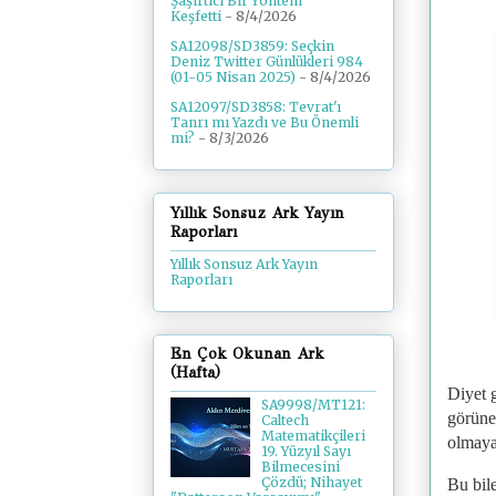
Şaşırtıcı Bir Yöntem
Keşfetti
- 8/4/2026
SA12098/SD3859: Seçkin
Deniz Twitter Günlükleri 984
(01-05 Nisan 2025)
- 8/4/2026
SA12097/SD3858: Tevrat'ı
Tanrı mı Yazdı ve Bu Önemli
mi?
- 8/3/2026
Yıllık Sonsuz Ark Yayın
Raporları
Yıllık Sonsuz Ark Yayın
Raporları
En Çok Okunan Ark
(Hafta)
Diyet g
SA9998/MT121:
görüneb
Caltech
Matematikçileri
olmayan
19. Yüzyıl Sayı
Bilmecesini
Çözdü; Nihayet
Bu bile