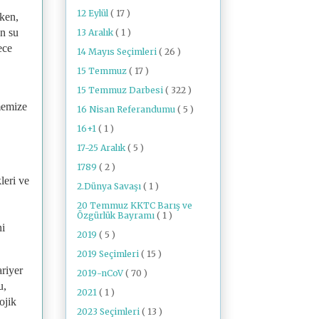
12 Eylül
( 17 )
rken,
en su
13 Aralık
( 1 )
ece
14 Mayıs Seçimleri
( 26 )
15 Temmuz
( 17 )
15 Temmuz Darbesi
( 322 )
tmemize
16 Nisan Referandumu
( 5 )
16+1
( 1 )
17-25 Aralık
( 5 )
1789
( 2 )
leri ve
2.Dünya Savaşı
( 1 )
20 Temmuz KKTC Barış ve
Özgürlük Bayramı
( 1 )
ni
2019
( 5 )
2019 Seçimleri
( 15 )
ariyer
2019-nCoV
( 70 )
u,
2021
( 1 )
ojik
2023 Seçimleri
( 13 )