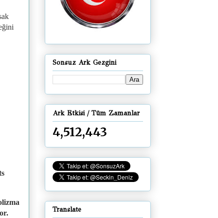
sak
eğini
Sonsuz Ark Gezgini
Ark Etkisi / Tüm Zamanlar
4,512,443
ts
olizma
Translate
or.