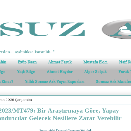
erden... aydınlıksa karanlık..."
ahin
Eyüp Kaan
Ahmet Faruk
Mustafa Ekici
Naif K
Ege
Yaşlı Bilge
Ahmet Haydar
Alper Selçuk
Faruk 
z Kimiz?
Yıllık Sonsuz Ark Yayın Raporları
Sonsuz Ark Manife
iran 2026 Çarşamba
023/MT479: Bir Araştırmaya Göre, Yapay
andırıcılar Gelecek Nesillere Zarar Verebilir
Sonsuz Ark/ Evrensel Çerçeveye Yolculuk