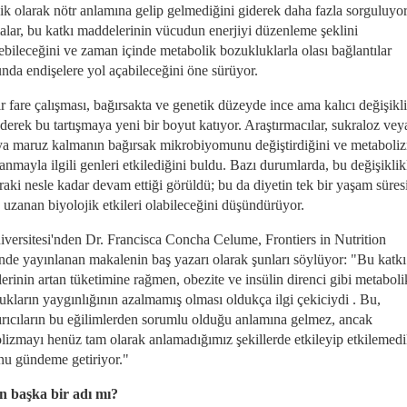
ik olarak nötr anlamına gelip gelmediğini giderek daha fazla sorguluyor
alar, bu katkı maddelerinin vücudun enerjiyi düzenleme şeklini
ebileceğini ve zaman içinde metabolik bozukluklarla olası bağlantılar
nda endişelere yol açabileceğini öne sürüyor.
r fare çalışması, bağırsakta ve genetik düzeyde ince ama kalıcı değişikl
ederek bu tartışmaya yeni bir boyut katıyor. Araştırmacılar, sukraloz vey
'ya maruz kalmanın bağırsak mikrobiyomunu değiştirdiğini ve metaboli
lanmayla ilgili genleri etkilediğini buldu. Bazı durumlarda, bu değişiklik
raki nesle kadar devam ettiği görüldü; bu da diyetin tek bir yaşam süres
 uzanan biyolojik etkileri olabileceğini düşündürüyor.
niversitesi'nden Dr. Francisca Concha Celume, Frontiers in Nutrition
inde yayınlanan makalenin baş yazarı olarak şunları söylüyor: "Bu katkı
erinin artan tüketimine rağmen, obezite ve insülin direnci gibi metaboli
ukların yaygınlığının azalmamış olması oldukça ilgi çekiciydi . Bu,
dırıcıların bu eğilimlerden sorumlu olduğu anlamına gelmez, ancak
lizmayı henüz tam olarak anlamadığımız şekillerde etkileyip etkilemedi
nu gündeme getiriyor."
n başka bir adı mı?