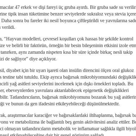
macılar 47 erkek ve dişi fareyi üç gruba ayırdı. Bir gruba sade su verili
rine tipik insan tüketimine benzer seviyelerde sukraloz veya stevia içer
. Daha sonra bu fareler iki nesil boyunca çiftleştirildi ve yavrularına sad
 verildi.
, "Hayvan modelleri, çevresel koşulları çok hassas bir şekilde kontrol
e ve belirli bir faktörün, örneğin bir besin bileşeninin etkisini izole e
tanırken, aynı zamanda nispeten kısa bir süre içinde birkaç nesli takip
i de sağlıyor" diye açıklıyor.
il, diyabet için bir uyarı işareti olan insülin direncini ölçen oral glukoz
s testine tabi tutuldu. Ekip ayrıca bağırsak mikrobiyomundaki değişiklik
ncirli yağ asitleri seviyelerini incelemek için dışkı örnekleri topladı. Bu
ler, ebeveynlerden yavrulara aktarılabilecek epigenetik değişiklikleri
bilir. Tatlandırıcıların, bağırsak mikrobiyomunu bozarak bu yağ asitleri
iği ve bunun da gen ifadesini etkileyebileceği düşünülmektedir.
ak, araştırmacılar karaciğer ve bağırsaklardaki iltihaplanma, bağırsak b
onu ve metabolizma ile bağlantılı beş genin aktivitesini analiz ettiler. B
ci olmayan tatlandırıcıların metabolik ve inflamatuar sağlıkla ilgili biyol
 nasıl etkileyebileceğine dair bir genel görünüm sağladı.