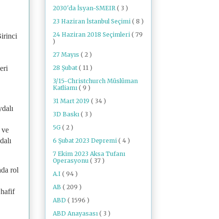
2030'da İsyan-SMEIR
( 3 )
23 Haziran İstanbul Seçimi
( 8 )
24 Haziran 2018 Seçimleri
( 79
irinci
)
27 Mayıs
( 2 )
28 Şubat
( 11 )
eri
3/15-Christchurch Müslüman
Katliamı
( 9 )
31 Mart 2019
( 34 )
ydalı
3D Baskı
( 3 )
5G
( 2 )
 ve
dalı
6 Şubat 2023 Depremi
( 4 )
7 Ekim 2023 Aksa Tufanı
Operasyonu
( 37 )
ada rol
A.I
( 94 )
AB
( 209 )
hafif
ABD
( 1596 )
ABD Anayasası
( 3 )