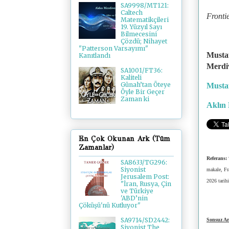
SA9998/MT121:
Caltech
Fronti
Matematikçileri
19. Yüzyıl Sayı
Bilmecesini
Çözdü; Nihayet
"Patterson Varsayımı"
Mustaf
Kanıtlandı
Merdiv
SA1001/FT36:
Kaliteli
Günah’tan Öteye
Musta
Öyle Bir Geçer
Zaman ki
Aklın 
En Çok Okunan Ark (Tüm
Zamanlar)
Referans:
SA8633/TG296:
Siyonist
makale, Fr
Jerusalem Post:
2026 tarih
"İran, Rusya, Çin
ve Türkiye
'ABD’nin
Çöküşü'nü Kutluyor"
SA9714/SD2442:
Sonsuz Ar
Siyonist The