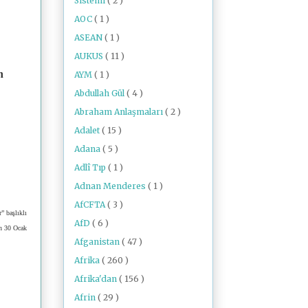
Sistemi
( 2 )
AOC
( 1 )
ASEAN
( 1 )
AUKUS
( 11 )
n
AYM
( 1 )
Abdullah Gül
( 4 )
Abraham Anlaşmaları
( 2 )
Adalet
( 15 )
Adana
( 5 )
Adlî Tıp
( 1 )
Adnan Menderes
( 1 )
AfCFTA
( 3 )
” başlıklı
AfD
( 6 )
an 30 Ocak
Afganistan
( 47 )
Afrika
( 260 )
Afrika'dan
( 156 )
Afrin
( 29 )