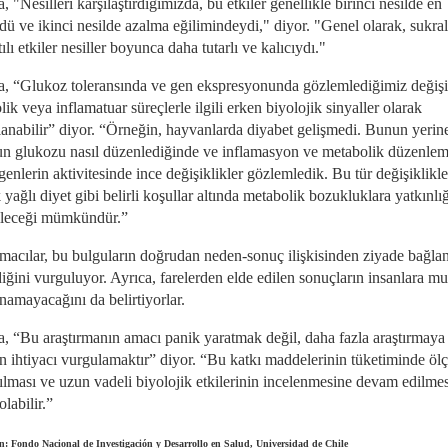
 "Nesilleri karşılaştırdığımızda, bu etkiler genellikle birinci nesilde en
dü ve ikinci nesilde azalma eğilimindeydi," diyor. "Genel olarak, sukra
ılı etkiler nesiller boyunca daha tutarlı ve kalıcıydı."
, “Glukoz toleransında ve gen ekspresyonunda gözlemlediğimiz değişik
ik veya inflamatuar süreçlerle ilgili erken biyolojik sinyaller olarak
anabilir” diyor. “Örneğin, hayvanlarda diyabet gelişmedi. Bunun yerin
n glukozu nasıl düzenlediğinde ve inflamasyon ve metabolik düzenle
i genlerin aktivitesinde ince değişiklikler gözlemledik. Bu tür değişiklikle
yağlı diyet gibi belirli koşullar altında metabolik bozukluklara yatkınlığ
bileceği mümkündür.”
rmacılar, bu bulguların doğrudan neden-sonuç ilişkisinden ziyade bağlant
iğini vurguluyor. Ayrıca, farelerden elde edilen sonuçların insanlara mu
namayacağını da belirtiyorlar.
, “Bu araştırmanın amacı panik yaratmak değil, daha fazla araştırmaya
n ihtiyacı vurgulamaktır” diyor. “Bu katkı maddelerinin tüketiminde öl
ılması ve uzun vadeli biyolojik etkilerinin incelenmesine devam edilmes
labilir.”
: Fondo Nacional de Investigación y Desarrollo en Salud, Universidad de Chile