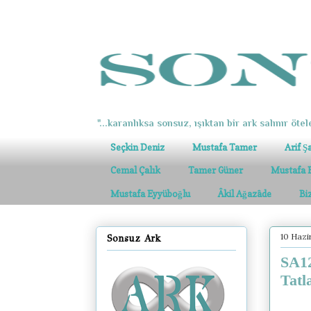
"...karanlıksa sonsuz, ışıktan bir ark salınır ötel
Seçkin Deniz
Mustafa Tamer
Arif Ş
Cemal Çalık
Tamer Güner
Mustafa 
Mustafa Eyyüboğlu
Âkil Ağazâde
Bi
10 Haz
Sonsuz Ark
SA12
Tatl