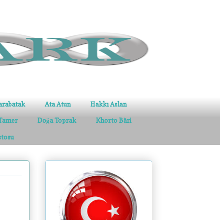
arabatak
Ata Atun
Hakkı Aslan
Tamer
Doğa Toprak
Khorto Bâri
stosu