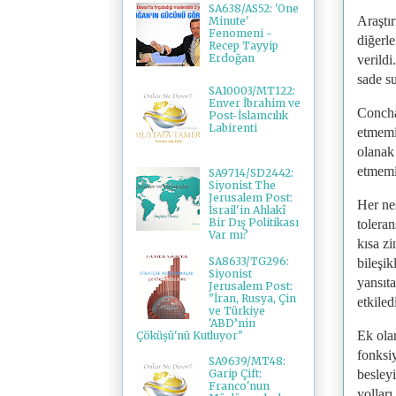
SA638/AS52: 'One
Araştır
Minute'
Fenomeni -
diğerle
Recep Tayyip
Erdoğan
verildi
sade su
SA10003/MT122:
Enver İbrahim ve
Concha
Post-İslamcılık
Labirenti
etmemiz
olanak 
etmemiz
SA9714/SD2442:
Siyonist The
Jerusalem Post:
Her nes
İsrail'in Ahlakî
Bir Dış Politikası
toleran
Var mı?
kısa zi
SA8633/TG296:
bileşik
Siyonist
yansıta
Jerusalem Post:
"İran, Rusya, Çin
etkiled
ve Türkiye
'ABD’nin
Ek olar
Çöküşü'nü Kutluyor"
fonksiy
SA9639/MT48:
besleyi
Garip Çift:
Franco'nun
yolları