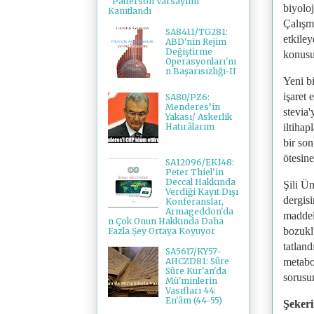
"Patterson Varsayımı"
biyoloj
Kanıtlandı
Çalışm
SA8411/TG281:
etkiley
ABD'nin Rejim
Değiştirme
konusu
Operasyonları'nı
n Başarısızlığı-II
Yeni bi
işaret 
SA80/PZ6:
Menderes’in
stevia
Yakası/ Askerlik
Hatırâlarım
iltihap
bir son
ötesine
SA12096/EK148:
Peter Thiel'in
Deccal Hakkında
Şili Ü
Verdiği Kayıt Dışı
dergis
Konferanslar,
Armageddon'da
maddel
n Çok Onun Hakkında Daha
bozukl
Fazla Şey Ortaya Koyuyor
tatlan
SA5617/KY57-
metabo
AHCZD81: Sûre
Sûre Kur'an'da
sorusu
Mü'minlerin
Vasıfları 44:
En'âm (44-55)
Şekeri