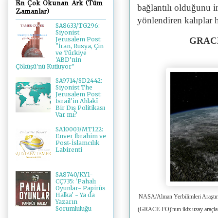
En Çok Okunan Ark (Tüm
bağlantılı olduğunu in
Zamanlar)
yönlendiren kalıplar 
SA8633/TG296:
Siyonist
GRACE
Jerusalem Post:
"İran, Rusya, Çin
ve Türkiye
'ABD’nin
Çöküşü'nü Kutluyor"
SA9714/SD2442:
Siyonist The
Jerusalem Post:
İsrail'in Ahlakî
Bir Dış Politikası
Var mı?
SA10003/MT122:
Enver İbrahim ve
Post-İslamcılık
Labirenti
SA8740/KY1-
CÇ735: 'Pahalı
Oyunlar- Papirüs
Halka' - Ya da
NASA/Alman Yerbilimleri Araştır
Yazarın
Sorumluluğu-
(GRACE-FO)'nun ikiz uzay araçları