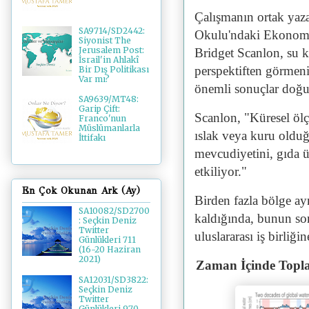
Çalışmanın ortak yaza
SA9714/SD2442:
Okulu'ndaki Ekonomik
Siyonist The
Jerusalem Post:
Bridget Scanlon, su k
İsrail'in Ahlakî
perspektiften görmeni
Bir Dış Politikası
Var mı?
önemli sonuçlar doğ
SA9639/MT48:
Garip Çift:
Scanlon, "Küresel ölç
Franco'nun
Müslümanlarla
ıslak veya kuru olduğu
İttifakı
mevcudiyetini, gıda ür
etkiliyor."
En Çok Okunan Ark (Ay)
Birden fazla bölge ayn
SA10082/SD2700
kaldığında, bunun sonu
: Seçkin Deniz
Twitter
uluslararası iş birliğin
Günlükleri 711
(16-20 Haziran
2021)
Zaman İçinde Topla
SA12031/SD3822:
Seçkin Deniz
Twitter
Günlükleri 970