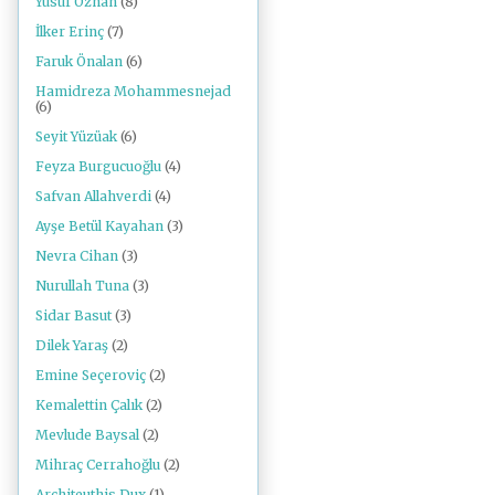
Yusuf Özhan
(8)
İlker Erinç
(7)
Faruk Önalan
(6)
Hamidreza Mohammesnejad
(6)
Seyit Yüzüak
(6)
Feyza Burgucuoğlu
(4)
Safvan Allahverdi
(4)
Ayşe Betül Kayahan
(3)
Nevra Cihan
(3)
Nurullah Tuna
(3)
Sidar Basut
(3)
Dilek Yaraş
(2)
Emine Seçeroviç
(2)
Kemalettin Çalık
(2)
Mevlude Baysal
(2)
Mihraç Cerrahoğlu
(2)
Architeuthis Dux
(1)