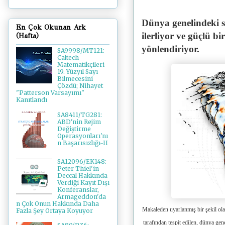
Dünya genelindeki se
En Çok Okunan Ark
ilerliyor ve güçlü 
(Hafta)
yönlendiriyor.
SA9998/MT121:
Caltech
Matematikçileri
19. Yüzyıl Sayı
Bilmecesini
Çözdü; Nihayet
"Patterson Varsayımı"
Kanıtlandı
SA8411/TG281:
ABD'nin Rejim
Değiştirme
Operasyonları'nı
n Başarısızlığı-II
SA12096/EK148:
Peter Thiel'in
Deccal Hakkında
Verdiği Kayıt Dışı
Konferanslar,
Armageddon'da
n Çok Onun Hakkında Daha
Makaleden uyarlanmış bir şekil o
Fazla Şey Ortaya Koyuyor
tarafından tespit edilen, dünya ge