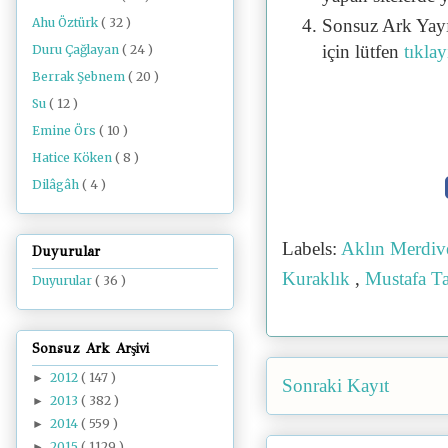
Sonsuz Ark Yayı
Ahu Öztürk
( 32 )
için lütfen
tıklay
Duru Çağlayan
( 24 )
Berrak Şebnem
( 20 )
Su
( 12 )
Emine Örs
( 10 )
Hatice Köken
( 8 )
Dilâgâh
( 4 )
Labels:
Aklın Merdiv
Duyurular
Kuraklık
,
Mustafa T
Duyurular
( 36 )
Sonsuz Ark Arşivi
2012
( 147 )
►
Sonraki Kayıt
2013
( 382 )
►
2014
( 559 )
►
2015
( 1129 )
►