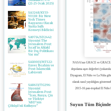
(21-25 Ocak 2025)
SA3248/KY33-
YO118: Bir New
York Times
Başyazısı Olarak
Yurtta Sulh
Konseyi Bildirisi
SA9714/SD2442:
Siyonist The
Jerusalem Post:
İsrail'in Ahlakî
Bir Dış Politikası
Var mı?
SA10003/MT122:
NASA'nın GRACE ve GRACE-FO uy
Enver İbrahim ve
Post-İslamcılık
depolama aşırı değerleri (yukarıda
Labirenti
Diyagram, El Niño ve La Niña gibi i
olarak nasıl yayıldığını gösterm
SA8633/TG296:
Siyonist
2015-16 pan-tropikal El Niño k
Jerusalem Post:
"İran, Rusya, Çin
ve Türkiye
'ABD’nin
Suyun Tüm Biçimler
Çöküşü'nü Kutluyor"