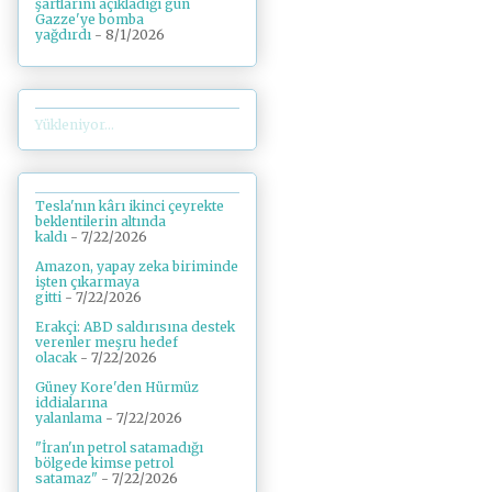
şartlarını açıkladığı gün
Gazze'ye bomba
yağdırdı
- 8/1/2026
Yükleniyor...
Tesla'nın kârı ikinci çeyrekte
beklentilerin altında
kaldı
- 7/22/2026
Amazon, yapay zeka biriminde
işten çıkarmaya
gitti
- 7/22/2026
Erakçi: ABD saldırısına destek
verenler meşru hedef
olacak
- 7/22/2026
Güney Kore'den Hürmüz
iddialarına
yalanlama
- 7/22/2026
"İran'ın petrol satamadığı
bölgede kimse petrol
satamaz"
- 7/22/2026