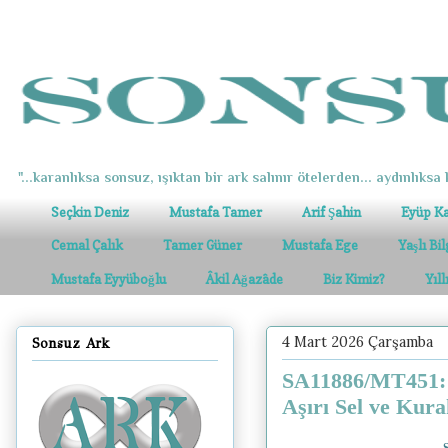
"...karanlıksa sonsuz, ışıktan bir ark salınır ötelerden... aydınlıksa k
Seçkin Deniz
Mustafa Tamer
Arif Şahin
Eyüp K
Cemal Çalık
Tamer Güner
Mustafa Ege
Yaşlı Bi
Mustafa Eyyüboğlu
Âkil Ağazâde
Biz Kimiz?
Yıl
4 Mart 2026 Çarşamba
Sonsuz Ark
SA11886/MT451: 
Aşırı Sel ve Kur