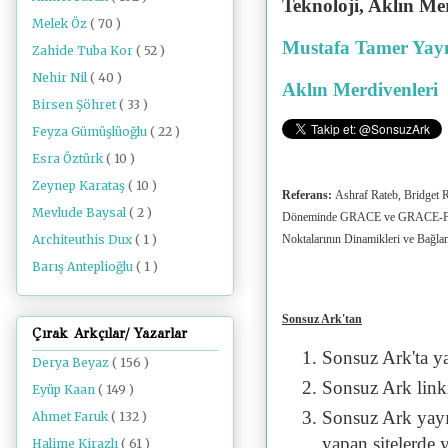
Teknoloji, Aklın Me
Melek Öz
( 70 )
Mustafa Tamer Yayı
Zahide Tuba Kor
( 52 )
Nehir Nil
( 40 )
Aklın Merdivenleri
Birsen Şöhret
( 33 )
Feyza Gümüşlüoğlu
( 22 )
Esra Öztürk
( 10 )
Zeynep Karataş
( 10 )
Referans:
Ashraf Rateb, Bridget 
Mevlude Baysal
( 2 )
Döneminde GRACE ve GRACE-FO Gö
Architeuthis Dux
( 1 )
Noktalarının Dinamikleri ve Bağ
Barış Anteplioğlu
( 1 )
Sonsuz Ark'tan
Çırak Arkçılar/ Yazarlar
Sonsuz Ark'ta y
Derya Beyaz
( 156 )
Sonsuz Ark linki 
Eyüp Kaan
( 149 )
Sonsuz Ark yayı
Ahmet Faruk
( 132 )
yapan sitelerde 
Halime Kirazlı
( 61 )