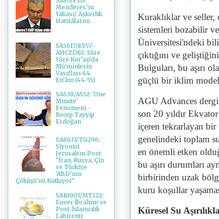
SA80/PZ6:
Menderes’in
Yakası/ Askerlik
Kuraklıklar ve seller,
Hatırâlarım
sistemleri bozabilir v
Üniversitesi'ndeki bili
SA5617/KY57-
AHCZD81: Sûre
çıktığını ve geliştiğin
Sûre Kur'an'da
Bulguları, bu aşırı o
Mü'minlerin
Vasıfları 44:
güçlü bir iklim modeli
En'âm (44-55)
SA638/AS52: 'One
AGU Advances dergisi
Minute'
Fenomeni -
son 20 yıldır Ekvato
Recep Tayyip
Erdoğan
içeren tekrarlayan b
genelindeki toplam su
SA8633/TG296:
Siyonist
en önemli etken oldu
Jerusalem Post:
"İran, Rusya, Çin
bu aşırı durumları ay
ve Türkiye
'ABD’nin
birbirinden uzak bölg
Çöküşü'nü Kutluyor"
kuru koşullar yaşama
SA10003/MT122:
Enver İbrahim ve
Post-İslamcılık
Küresel Su Aşırılık
Labirenti