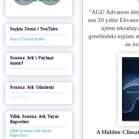
"
AGU Advances dergi
son 20 yıldır Ekvato
içeren tekrarla
Seçkin Deniz | YouTube
genelindeki toplam su
Mıra | Öznel Şeyler
en ön
Sonsuz Ark'ı Paylaşır
mısın?
Sonsuz Ark Gündemi
Yükleniyor...
Yıllık Sonsuz Ark Yayın
Raporları
Yıllık Sonsuz Ark Yayın
A Hidden Climat
Raporları