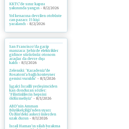
KKTC'de sınır kapısı
yakınında yangın
- 8/2/2026
Yol kenarına devrilen otobüste
can pazarı: 15 kişi
yaralandı
- 8/2/2026
San Francisco'da garip
manzara: Şehirde elektrikler
gidince sürücüsüz otonom
araçlar da devre dışı
kaldı
- 8/1/2026
Zelenski: 'Karadeniz’de
Rosatom’a bağlı konteyner
gemisi vuruldu'
- 8/1/2026
İşgalci İsrailli yerleşimciden
kan donduran sözler:
'Filistinlilerin hepsini
öldürmeliyiz'
- 8/1/2026
ABD'nin Amman
Büyükelçiliği'nden uyarı:
Ürdün'deki askeri üslerden
uzak durun
- 8/1/2026
İsrail Hamas'ın silah bırakma