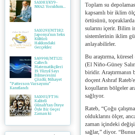
SA1083/KY9-
Toplam su depolaması,
NK42: Yoruldum...
kapsamlı bir iklim öl
örtüsünü, topraklarda
sularını içerir. Bilim
SA10293/MT182:
Japonya'nın Seks
sistemlerinin iklim gü
Kültürü
anlayabilirler.
Hakkındaki
Gerçekler
Bu araştırma, küresel
SA9998/MT121:
Caltech
(El Niño-Güney Salını
Matematikçileri
19. Yüzyıl Sayı
biridir. Araştırmanın 
Bilmecesini
doçent Ashraf Rateb'e
Çözdü; Nihayet
"Patterson Varsayımı"
koşulların bölgeler a
Kanıtlandı
sağlıyor.
SA1001/FT36:
Kaliteli
Günah’tan Öteye
Rateb, “Çoğu çalışma a
Öyle Bir Geçer
Zaman ki
olduklarını ölçer, anc
zaman içindeki değişik
sağlar,” diyor. “Bunun