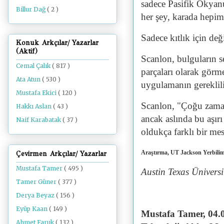
sadece Pasifik Okyan
Billur Dağ
( 2 )
her şey, karada hepim
Sadece kıtlık için değ
Konuk Arkçılar/ Yazarlar
(Aktif)
Scanlon, bulguların se
Cemal Çalık
( 817 )
parçaları olarak görm
Ata Atun
( 530 )
uygulamanın gereklili
Mustafa Ekici
( 120 )
Scanlon, "Çoğu zaman
Hakkı Aslan
( 43 )
ancak aslında bu aşırı
Naif Karabatak
( 37 )
oldukça farklı bir mes
Araştırma, UT Jackson Yerbilimle
Çevirmen Arkçılar/ Yazarlar
Mustafa Tamer
( 495 )
Austin Texas Ünivers
Tamer Güner
( 377 )
Derya Beyaz
( 156 )
Eyüp Kaan
( 149 )
Mustafa Tamer, 04.0
Ahmet Faruk
( 132 )