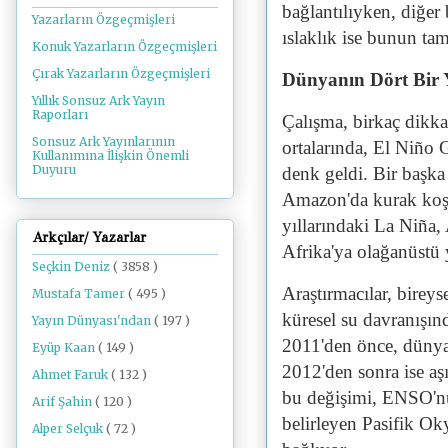
bağlantılıyken, diğer 
Yazarların Özgeçmişleri
ıslaklık ise bunun tam
Konuk Yazarların Özgeçmişleri
Çırak Yazarların Özgeçmişleri
Dünyanın Dört Bir 
Yıllık Sonsuz Ark Yayın
Raporları
Çalışma, birkaç dikkat
Sonsuz Ark Yayınlarının
ortalarında, El Niño 
Kullanımına İlişkin Önemli
Duyuru
denk geldi. Bir başka
Amazon'da kurak koşul
yıllarındaki La Niña
Arkçılar/ Yazarlar
Afrika'ya olağanüstü y
Seçkin Deniz
( 3858 )
Araştırmacılar, birey
Mustafa Tamer
( 495 )
küresel su davranışında
Yayın Dünyası'ndan
( 197 )
2011'den önce, dünya 
Eyüp Kaan
( 149 )
2012'den sonra ise aş
Ahmet Faruk
( 132 )
bu değişimi, ENSO'nun
Arif Şahin
( 120 )
belirleyen Pasifik Ok
Alper Selçuk
( 72 )