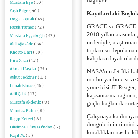
bağlıyor.
Mustafa Ege
( 50 )
Yaşlı Bilge
( 46 )
Kayıtlardaki Boşlu
Doğa Toprak
( 45 )
GRACE ve GRACE-FO v
Faruk Tamer
( 42 )
2018 yılları arasında
Mustafa Eyyüboğlu
( 42 )
nedeniyle, araştırma
Âkil Ağazâde
( 34 )
toplam su depolama u
Khorto Bâri
( 30 )
kalıplara dayalı olasıl
Piro Zaza
( 27 )
Ahmet Haydar
( 25 )
NASA'nın Jet İtki L
Aykut Seçkiner
( 17 )
müdür yardımcısı ve 
Irmak Elmas
( 16 )
yöneticisi JT Reager,
Adil Çelik
( 13 )
kapsamasına rağmen, i
Mustafa Akdeniz
( 8 )
güçlü bağlantılar or
Mümtaz Bahri
( 8 )
Çalışmaya katılmayan
Ragıp Kefeci
( 6 )
döngülerinin ritmini 
Düşünce Dünyası'ndan
( 5 )
kuraklıkları nasıl etk
Kâşif M.
( 5 )