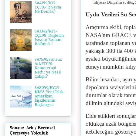
izleyerek Dünya'nın su döng
SA4159/KY1-
CÇ385: İç Savaş
Ne Demek?
Uydu Verileri Su Se
Araştırma ekibi, topl
SA3342/KY1-
NASA'nın GRACE v
CÇ298: Düşlerin
İsyanı/ Roman-
tarafından toplanan 
Bölüm 8-I
yaklaşık 300 ila 400 
eyaleti büyüklüğündek
SA7630/Sonsuz
Ark-YD151:
etmeyi mümkün kılıy
Kemoterapi
Nedir ve Nasıl
Çalışır?
Bilim insanları, aşırı y
depolama seviyelerin
SA8059/KY23-
NN35: Yeni Türk-
durumlar olarak tanıml
Amerikan
İlişkilerinin
dilimin altındaki seviy
Başlangıcı
Elde ettikleri sonuçl
oldukça uzak bölgeler
Sonsuz Ark / Evrensel
itebileceğini gösteriy
Çerçeveye Yolculuk