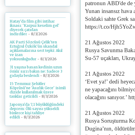
patronun ABD'de de yo
Yunan insansız hava a
Soldaki sahte Grek 
Hatay'da film gibi intihar
iknası: 'Karpuz keselim gel'
https://t.co/Hjh5YoZ
diyerek çatıdan
indirdiler
- 8/3/2026
21 Ağustos 2022
AK Parti Sözcüsü Çelik'ten
Ertuğrul Özkök'ün skandal
Rusya Savunma Bakanı
açıklamalarına sert tepki: Akıl
ve izan
Su-57 uçakları, Ukra
yoksunluğudur
- 8/3/2026
31 yaşına basan kedinin uzun
ömür sırrı bakın ne: Sadece 3
21 Ağustos 2022
gıdayla beslendi
- 8/3/2026
‘Evet ya!’ dedi heyec
15 Temmuz Şehitler
Köprüsü'ne 'Asırlık Gece' isimli
ne yapacağını bilmiyo
dizide kullanılmak üzere
olacağını sanıyor.’ 
tanklar getirildi
- 8/3/2026
Japonya'da 7,1 büyüklüğündeki
deprem: Ölü sayısı yükseldi
21 Ağustos 2022
binlerce kişi tahliye
edildi
- 8/3/2026
Rusya Soruşturma Ko
Dugina’nın, öldürülmes