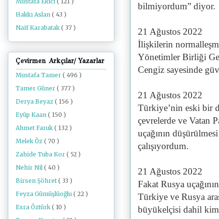
Mustafa Ekici
( 121 )
bilmiyordum” diyor.
Hakkı Aslan
( 43 )
Naif Karabatak
( 37 )
21 Ağustos 2022
İlişkilerin normalleş
Yönetimler Birliği G
Çevirmen Arkçılar/ Yazarlar
Cengiz sayesinde güve
Mustafa Tamer
( 496 )
Tamer Güner
( 377 )
21 Ağustos 2022
Derya Beyaz
( 156 )
Türkiye’nin eski bir 
Eyüp Kaan
( 150 )
çevrelerde ve Vatan P
Ahmet Faruk
( 132 )
uçağının düşürülmesi 
Melek Öz
( 70 )
çalışıyordum.
Zahide Tuba Kor
( 52 )
Nehir Nil
( 40 )
21 Ağustos 2022
Birsen Şöhret
( 33 )
Fakat Rusya uçağının
Feyza Gümüşlüoğlu
( 22 )
Türkiye ve Rusya aras
Esra Öztürk
( 10 )
büyükelçisi dahil ki