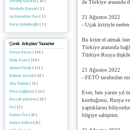
Zeynep Karataş
( 10 )
ile Türkiye arasında 
Mevlude Baysal
( 2 )
21 Ağustos 2022
Architeuthis Dux
( 1 )
- Uçak kriziyle neden
Barış Anteplioğlu
( 1 )
Bu krize el atmak is
Çırak Arkçılar/ Yazarlar
Türkiye arasında bağl
Derya Beyaz
( 156 )
Türkiye Rusya ilişkil
Eyüp Kaan
( 150 )
Ahmet Faruk
( 132 )
21 Ağustos 2022
Halime Kirazlı
( 61 )
- FETÖ tarafından mı
Ahu Öztürk
( 32 )
Duru Çağlayan
( 24 )
Evet, ben yarım yıl
kurduğunu, Rusya ve T
Berrak Şebnem
( 20 )
yaptıklarını biliyor
Su
( 12 )
bilgiye sahiptim.
Emine Örs
( 10 )
Hatice Köken
( 8 )