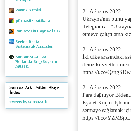
Peynir Gemisi
21 Ağustos 2022
Ukrayna'nın bunu yap
pürüzsüz patikalar
Telegram'a : "Ukrayna 
Ruhlardaki Değnek İzleri
etmeye çalıştı ama k
Seçkin Deniz -
Sistematik Analizler
21 Ağustos 2022
İki ülke arasındaki a
SREBRENICA; BM-
Hollanda-Sırp Soykırım
deniz kuvvetleri mens
Müzesi
https://t.co/QsngSDw
21 Ağustos 2022
Sonsuz Ark Twitter Akışı-
İndex
Para dağıtıyor Biden
Eyalet Küçük İşletme
Tweets by SonsuzArk
sermaye sağlamak içi
https://t.co/YZM8jb