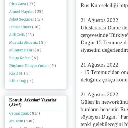
Piro Zaza
( 27 )
Rus Küreselciliği ht
Ahmet Haydar
( 25 )
Aykut Seçkiner
( 17 )
21 Ağustos 2022
Uluslararası Darbe 
Irmak Elmas
( 16 )
çerçevesinde Türkiye
Adil Çelik
( 13 )
Dugin 15 Temmuz darb
Mustafa Akdeniz
( 8 )
siyasetini değerlendir
Mümtaz Bahri
( 8 )
Ragıp Kefeci
( 6 )
21 Ağustos 2022
Düşünce Dünyası'ndan
( 5 )
- 15 Temmuz’dan önce 
Kâşif M.
( 5 )
ilettiğiniz çokça kon
Billur Dağ
( 2 )
21 Ağustos 2022
Konuk Arkçılar/ Yazarlar
Gülen’in networkünün
(Aktif)
bunların hepsinin Rusy
Cemal Çalık
( 817 )
söyleyen Dugin, “Paral
Ata Atun
( 530 )
tepki gelebileceğini 