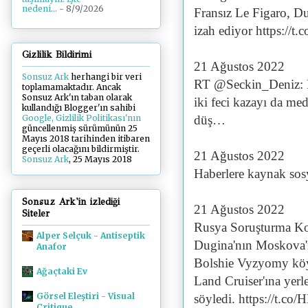
nedeni...
- 8/9/2026
Fransız Le Figaro, Du
izah ediyor https:/
Gizlilik Bildirimi
21 Ağustos 2022
Sonsuz Ark
herhangi bir veri
RT @Seckin_Deniz: Do
toplamamaktadır. Ancak
Sonsuz Ark'ın taban olarak
iki feci kazayı da med
kullandığı Blogger'ın sahibi
düş…
Google, Gizlilik Politikası'nın
güncellenmiş sürümünün 25
Mayıs 2018 tarihinden itibaren
geçerli olacağını bildirmiştir.
21 Ağustos 2022
Sonsuz Ark
, 25 Mayıs 2018
Haberlere kaynak sos
Sonsuz Ark'in izlediği
21 Ağustos 2022
Siteler
Rusya Soruşturma Ko
Alper Selçuk - Antiseptik
Dugina'nın Moskova'n
Anafor
Bolshie Vyzyomy köyü
Ağaçtaki Ev
Land Cruiser'ına yer
Görsel Eleştiri - Visual
söyledi. https://t.c
Critique