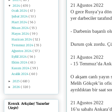
21 Ağustos 2022
2024
( 670 )
▼
Ocak 2024
( 47 )
O gece Rusya’ya dönm
Şubat 2024
( 53 )
yer darbeciler tarafınd
Mart 2024
( 56 )
Nisan 2024
( 55 )
- Darbenin başarılı 
Mayıs 2024
( 59 )
Haziran 2024
( 52 )
Durum çok zordu. Çü
Temmuz 2024
( 55 )
Ağustos 2024
( 57 )
21 Ağustos 2022
Eylül 2024
( 56 )
Ekim 2024
( 61 )
- 15 Temmuz’da Ankar
Kasım 2024
( 59 )
Aralık 2024
( 60 )
O akşam canlı yayın 
2025
( 610 )
►
Melih Gökçek’in ofisi
2026
( 320 )
►
ayrıldıktan bir saat s
21 Ağustos 2022
Konuk Arkçılar/ Yazarlar
(Arşiv)
16’sı sabahı Ankara’