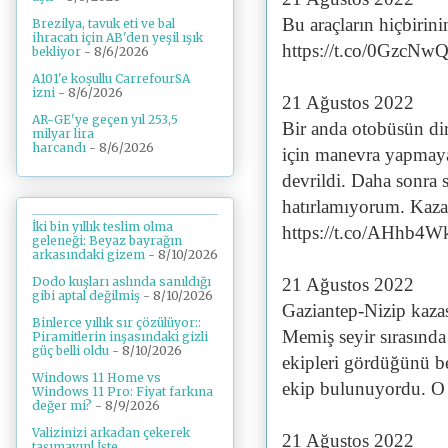
Bu araçların hiçbirin
Brezilya, tavuk eti ve bal
ihracatı için AB'den yeşil ışık
https://t.co/0GzcNw
bekliyor
- 8/6/2026
A101'e koşullu CarrefourSA
izni
- 8/6/2026
21 Ağustos 2022
AR-GE'ye geçen yıl 253,5
Bir anda otobüsün di
milyar lira
harcandı
- 8/6/2026
için manevra yapmay
devrildi. Daha sonra 
hatırlamıyorum. Kaz
İki bin yıllık teslim olma
https://t.co/AHhb4
geleneği: Beyaz bayrağın
arkasındaki gizem
- 8/10/2026
21 Ağustos 2022
Dodo kuşları aslında sanıldığı
gibi aptal değilmiş
- 8/10/2026
Gaziantep-Nizip kaza
Binlerce yıllık sır çözülüyor::
Memiş seyir sırasınd
Piramitlerin inşasındaki gizli
güç belli oldu
- 8/10/2026
ekipleri gördüğünü be
Windows 11 Home vs
ekip bulunuyordu. O
Windows 11 Pro: Fiyat farkına
değer mi?
- 8/9/2026
Valizinizi arkadan çekerek
21 Ağustos 2022
taşımayın! İşte