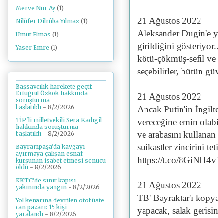
Merve Nur Ay
(1)
21 Ağustos 2022
Nilüfer Dilrûba Yılmaz
(1)
Aleksander Dugin'e yö
Umut Elmas
(1)
girildiğini gösteriyor
Yaser Emre
(1)
kötü-çökmüş-sefil ve 
seçebilirler, bütün güv
Başsavcılık harekete geçti:
Ertuğrul Özkök hakkında
21 Ağustos 2022
soruşturma
başlatıldı
- 8/2/2026
Ancak Putin'in İngilt
TİP'li milletvekili Sera Kadıgil
vereceğine emin olabi
hakkında soruşturma
ve arabasını kullanan
başlatıldı
- 8/2/2026
suikastler zincirini tet
Bayrampaşa'da kavgayı
ayırmaya çalışan esnaf
https://t.co/8GiNH4
kurşunun isabet etmesi sonucu
öldü
- 8/2/2026
KKTC'de sınır kapısı
21 Ağustos 2022
yakınında yangın
- 8/2/2026
TB' Bayraktar'ı kopyal
Yol kenarına devrilen otobüste
can pazarı: 15 kişi
yapacak, salak gerisi
yaralandı
- 8/2/2026