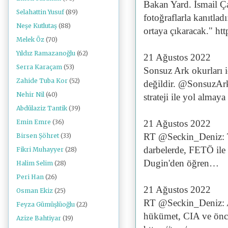
Bakan Yard. İsmail Ç
Selahattin Yusuf
(89)
fotoğraflarla kanıtla
Neşe Kutlutaş
(88)
ortaya çıkaracak." ht
Melek Öz
(70)
Yıldız Ramazanoğlu
(62)
21 Ağustos 2022
Serra Karaçam
(53)
Sonsuz Ark okurları iç
Zahide Tuba Kor
(52)
değildir. @SonsuzArk
Nehir Nil
(40)
strateji ile yol alma
Abdülaziz Tantik
(39)
21 Ağustos 2022
Emin Emre
(36)
RT @Seckin_Deniz: Tü
Birsen Şöhret
(33)
darbelerde, FETÖ ile 
Fikri Muhayyer
(28)
Dugin'den öğren…
Halim Selim
(28)
Peri Han
(26)
21 Ağustos 2022
Osman Ekiz
(25)
RT @Seckin_Deniz: 
Feyza Gümüşlüoğlu
(22)
hükümet, CIA ve önce
Azize Bahtiyar
(19)