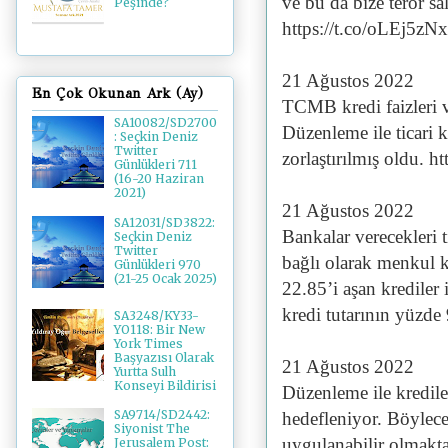
ve bu da bize terör sal
Peşinde?
https://t.co/oLEj5zN
21 Ağustos 2022
En Çok Okunan Ark (Ay)
TCMB kredi faizleri 
SA10082/SD2700
Düzenleme ile ticari 
: Seçkin Deniz
Twitter
zorlaştırılmış oldu. h
Günlükleri 711
(16-20 Haziran
2021)
21 Ağustos 2022
SA12031/SD3822:
Bankalar verecekleri ti
Seçkin Deniz
Twitter
bağlı olarak menkul k
Günlükleri 970
(21-25 Ocak 2025)
22.85’i aşan krediler 
kredi tutarının yüzde
SA3248/KY33-
YO118: Bir New
York Times
Başyazısı Olarak
21 Ağustos 2022
Yurtta Sulh
Konseyi Bildirisi
Düzenleme ile kredil
SA9714/SD2442:
hedefleniyor. Böylece 
Siyonist The
uygulanabilir olmakta
Jerusalem Post: