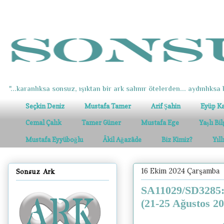
"...karanlıksa sonsuz, ışıktan bir ark salınır ötelerden... aydınlıksa k
Seçkin Deniz
Mustafa Tamer
Arif Şahin
Eyüp K
Cemal Çalık
Tamer Güner
Mustafa Ege
Yaşlı Bi
Mustafa Eyyüboğlu
Âkil Ağazâde
Biz Kimiz?
Yıl
16 Ekim 2024 Çarşamba
Sonsuz Ark
SA11029/SD3285: 
(21-25 Ağustos 20