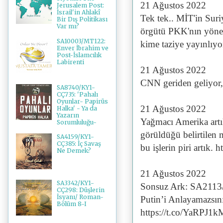
21 Ağustos 2022
Jerusalem Post:
İsrail'in Ahlakî
Tek tek.. MİT'in Suri
Bir Dış Politikası
Var mı?
örgütü PKK'nın yönet
SA10003/MT122:
kime taziye yayınlıyor
Enver İbrahim ve
Post-İslamcılık
Labirenti
21 Ağustos 2022
CNN geriden geliyor,
SA8740/KY1-
CÇ735: 'Pahalı
Oyunlar- Papirüs
21 Ağustos 2022
Halka' - Ya da
Yazarın
Yağmacı Amerika artık
Sorumluluğu-
görüldüğü belirtilen 
SA4159/KY1-
CÇ385: İç Savaş
bu işlerin piri artık.
Ne Demek?
21 Ağustos 2022
SA3342/KY1-
Sonsuz Ark: SA2113
CÇ298: Düşlerin
İsyanı/ Roman-
Putin’i Anlayamazsını
Bölüm 8-I
https://t.co/YaRPJ1k