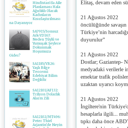
Elitaş, devam eden sü
Hindistan'da Aile
Planlaması Hala
Ağırlıklı Olarak
Kadınların
21 Ağustos 2022
Kısırlaştırılması
na Dayanıyor
öncülüğünde savaşın 
SA7915/Sonsuz
Türkiye’nin harcadığ
Ark-YD167:
duyurulur”
Neden Tüylü ve
Yumuşak Şeylere
Dokunmak
Hoşumuza
21 Ağustos 2022
Gider?
Dostlar; Gaziantep- N
SA1185/YB26:
Yaşlı Bilge
medyadaki verilerle i
Teoremi:
Edebiyat Bilim
emektar trafik polisl
Değildir
uzaktan uyarıcı koyma
SA12101/AF132:
Trilyon Dolarlık
21 Ağustos 2022
Alarm Zili
İngiltere'nin Türkiye
hesaplarla ilgili... mu
SA12102/MT496:
tıpkı daha önce ABD'ni
Peter Thiel
Arjantin'de Neyin