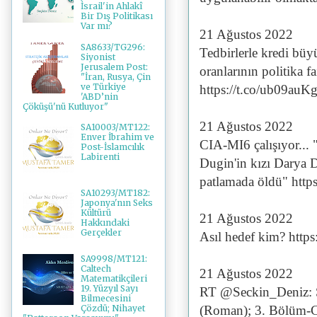
İsrail'in Ahlakî
Bir Dış Politikası
Var mı?
21 Ağustos 2022
SA8633/TG296:
Tedbirlerle kredi büy
Siyonist
Jerusalem Post:
oranlarının politika f
"İran, Rusya, Çin
ve Türkiye
https://t.co/ub09au
'ABD’nin
Çöküşü'nü Kutluyor"
21 Ağustos 2022
SA10003/MT122:
Enver İbrahim ve
CIA-MI6 çalışıyor... 
Post-İslamcılık
Labirenti
Dugin'in kızı Darya 
patlamada öldü" htt
SA10293/MT182:
Japonya'nın Seks
Kültürü
21 Ağustos 2022
Hakkındaki
Gerçekler
Asıl hedef kim? https
SA9998/MT121:
Caltech
21 Ağustos 2022
Matematikçileri
19. Yüzyıl Sayı
RT @Seckin_Deniz: 
Bilmecesini
(Roman); 3. Bölüm-
Çözdü; Nihayet