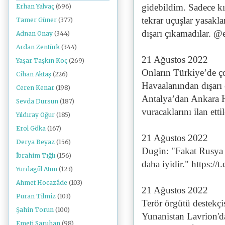
gidebildim. Sadece kıs
Erhan Yalvaç
(696)
tekrar uçuşlar yasakl
Tamer Güner
(377)
dışarı çıkamadılar. 
Adnan Onay
(344)
Ardan Zentürk
(344)
21 Ağustos 2022
Yaşar Taşkın Koç
(269)
Onların Türkiye’de çok
Cihan Aktaş
(226)
Havaalanından dışarı
Ceren Kenar
(198)
Antalya’dan Ankara H
Sevda Dursun
(187)
vuracaklarını ilan ett
Yıldıray Oğur
(185)
Erol Göka
(167)
21 Ağustos 2022
Derya Beyaz
(156)
Dugin: "Fakat Rusya i
İbrahim Tığlı
(156)
daha iyidir." https:/
Yurdagül Atun
(123)
Ahmet Hocazâde
(103)
21 Ağustos 2022
Puran Tilmiz
(103)
Terör örgütü destekç
Şahin Torun
(100)
Yunanistan Lavrion'da
Emeti Saruhan
(98)