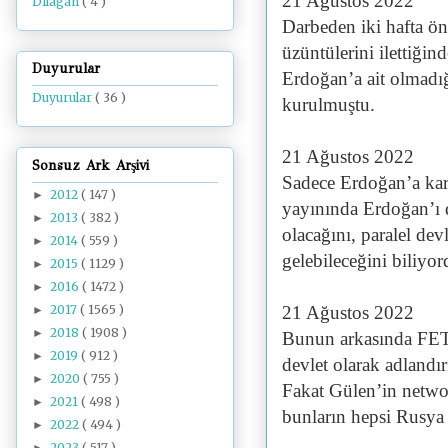
21 Ağustos 2022
Dilâgâh
( 4 )
Darbeden iki hafta ö
üzüntülerini ilettiği
Duyurular
Erdoğan’a ait olmadı
Duyurular
( 36 )
kurulmuştu.
21 Ağustos 2022
Sonsuz Ark Arşivi
Sadece Erdoğan’a kar
2012
( 147 )
►
yayınında Erdoğan’ı 
2013
( 382 )
►
olacağını, paralel devl
2014
( 559 )
►
gelebileceğini biliy
2015
( 1129 )
►
2016
( 1472 )
►
2017
( 1565 )
21 Ağustos 2022
►
2018
( 1908 )
►
Bunun arkasında FET
2019
( 912 )
►
devlet olarak adlandır
2020
( 755 )
►
Fakat Gülen’in netwo
2021
( 498 )
►
bunların hepsi Rusya v
2022
( 494 )
►
2023
( 517 )
►