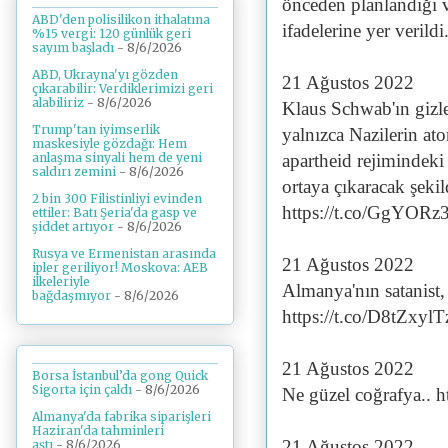
önceden planlandığı v
ABD'den polisilikon ithalatına
ifadelerine yer veril
%15 vergi: 120 günlük geri
sayım başladı
- 8/6/2026
ABD, Ukrayna'yı gözden
21 Ağustos 2022
çıkarabilir: Verdiklerimizi geri
alabiliriz
- 8/6/2026
Klaus Schwab'ın gizle
Trump'tan iyimserlik
yalnızca Nazilerin at
maskesiyle gözdağı: Hem
apartheid rejimindeki
anlaşma sinyali hem de yeni
saldırı zemini
- 8/6/2026
ortaya çıkaracak şekild
2 bin 300 Filistinliyi evinden
https://t.co/GgYOR
ettiler: Batı Şeria'da gasp ve
şiddet artıyor
- 8/6/2026
Rusya ve Ermenistan arasında
21 Ağustos 2022
ipler geriliyor! Moskova: AEB
ilkeleriyle
Almanya'nın satanist,
bağdaşmıyor
- 8/6/2026
https://t.co/D8tZxylT
21 Ağustos 2022
Borsa İstanbul’da gong Quick
Sigorta için çaldı
- 8/6/2026
Ne güzel coğrafya.. 
Almanya'da fabrika siparişleri
Haziran'da tahminleri
21 Ağustos 2022
aştı
- 8/6/2026