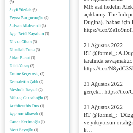
(6)
MI6 asıl hedefin Ale
Seyit Yüzüak
(6)
açıklamış. The Indepe
Feyza Burgucuoğlu
(4)
Dugina), 'babası için
Safvan Allahverdi
(4)
https://t.co/Ze1o9no
Ayşe Betül Kayahan
(3)
Nevra Cihan
(3)
21 Ağustos 2022
Nurullah Tuna
(3)
RT @formel_: A.Dugin
Sidar Basut
(3)
tarafında savaşmaktır.
Dilek Yaraş
(2)
https://t.co/N8ydC3
Emine Seçeroviç
(2)
Kemalettin Çalık
(2)
21 Ağustos 2022
Mevlude Baysal
(2)
gerçek... https://t
Mihraç Cerrahoğlu
(2)
Architeuthis Dux
(1)
21 Ağustos 2022
RT @formel_: "Düzgün
Ayşenur Alkazak
(1)
ve yıkıyorsun ortalığı
Caner Kerimoğlu
(1)
k…
Mert Beyoğlu
(1)