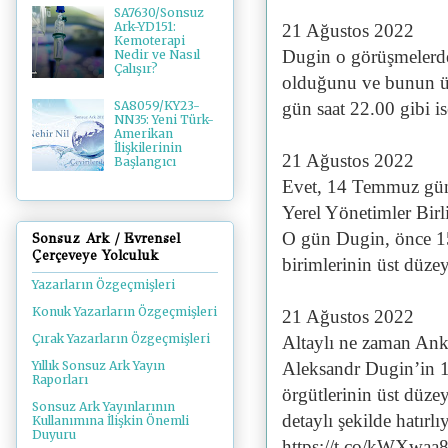
SA7630/Sonsuz
Ark-YD151:
21 Ağustos 2022
Kemoterapi
Dugin o görüşmelerde
Nedir ve Nasıl
Çalışır?
olduğunu ve bunun üze
gün saat 22.00 gibi is
SA8059/KY23-
NN35: Yeni Türk-
Amerikan
İlişkilerinin
21 Ağustos 2022
Başlangıcı
Evet, 14 Temmuz gün
Yerel Yönetimler Birli
O gün Dugin, önce 15 
Sonsuz Ark / Evrensel
Çerçeveye Yolculuk
birimlerinin üst düzey 
Yazarların Özgeçmişleri
Konuk Yazarların Özgeçmişleri
21 Ağustos 2022
Çırak Yazarların Özgeçmişleri
Altaylı ne zaman Ank
Aleksandr Dugin’in 
Yıllık Sonsuz Ark Yayın
Raporları
örgütlerinin üst düze
Sonsuz Ark Yayınlarının
detaylı şekilde hatı
Kullanımına İlişkin Önemli
Duyuru
https://t.co/kWXwaa