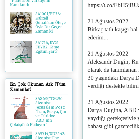
"Patterson Varsayımı"
https://t.co/EbH5jB
Kanıtlandı
SA1001/FT36:
Kaliteli
21 Ağustos 2022
Günah’tan Öteye
Öyle Bir Geçer
Birkaç tatlı kaşığı bal
Zaman ki
ederim...
SA1716/KY21-
FEYB2: Kime
Eğitim Şart?
21 Ağustos 2022
Aleksandr Dugin, Rus
olarak da tanımlanan 
30 yaşındaki Darya D
En Çok Okunan Ark (Tüm
verdiği destekle bili
Zamanlar)
SA8633/TG296:
21 Ağustos 2022
Siyonist
Jerusalem Post:
Darya Dugina, ABD ve
"İran, Rusya, Çin
ve Türkiye
yaydığı gerekçesiyle 
'ABD’nin
Çöküşü'nü Kutluyor"
babası gibi gazetecilik
SA9714/SD2442:
Siyonist The