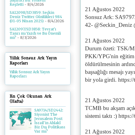
Şaşırtıcı Bir Yöntem
Keşfetti
- 8/4/2026
21 Ağustos 2022
SA12098/SD3859: Seçkin
Sonsuz Ark: SA9797/
Deniz Twitter Günlükleri 984
(01-05 Nisan 2025)
- 8/4/2026
42- @Seckin_Deniz 
SA12097/SD3858: Tevrat'ı
Tanrı mı Yazdı ve Bu Önemli
mi?
- 8/3/2026
21 Ağustos 2022
Durum özeti: TSK/MİT
PKK/YPG'nin eğitim k
Yıllık Sonsuz Ark Yayın
Raporları
öldürülmesinin ardınd
başsağlığı mesajı yayı
Yıllık Sonsuz Ark Yayın
Raporları
bir yola girdi. https
En Çok Okunan Ark
21 Ağustos 2022
(Hafta)
TCMB bu akşam açıkla
SA9714/SD2442:
Siyonist The
sistemi taktı :) http
Jerusalem Post:
İsrail'in Ahlakî
Bir Dış Politikası
21 Ağustos 2022
Var mı?