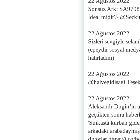
22 Ağustos 2022
Sonsuz Ark: SA9798
İdeal midir?- @Seck
22 Ağustos 2022
Sizleri sevgiyle selam
(epeydir sosyal medya
hatırladım)
22 Ağustos 2022
@halvegidisat0 Teşek
22 Ağustos 2022
Aleksandr Dugin’in a
geçtikten sonra haberle
'Suikasta kurban gide
arkadaki arabadaymış
diyorlar https://t.co