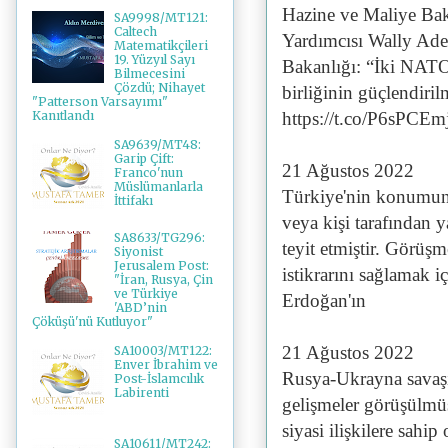
Hazine ve Maliye Ba
SA9998/MT121:
Caltech
Yardımcısı Wally Ade
Matematikçileri
19. Yüzyıl Sayı
Bakanlığı: “İki NATO
Bilmecesini
Çözdü; Nihayet
birliğinin güçlendiri
"Patterson Varsayımı"
Kanıtlandı
https://t.co/P6sPCE
SA9639/MT48:
Garip Çift:
21 Ağustos 2022
Franco'nun
Müslümanlarla
Türkiye'nin konumun
İttifakı
veya kişi tarafından 
SA8633/TG296:
teyit etmiştir. Görüş
Siyonist
Jerusalem Post:
istikrarını sağlamak
"İran, Rusya, Çin
ve Türkiye
Erdoğan'ın
'ABD’nin
Çöküşü'nü Kutluyor"
21 Ağustos 2022
SA10003/MT122:
Enver İbrahim ve
Rusya-Ukrayna savaşı
Post-İslamcılık
Labirenti
gelişmeler görüşülmü
siyasi ilişkilere sah
SA10611/MT242: