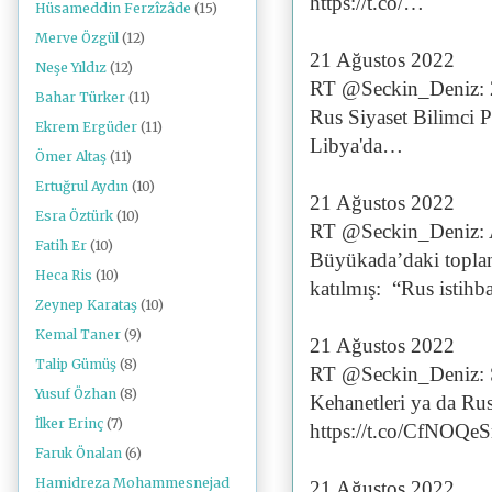
https://t.co/…
Hüsameddin Ferzîzâde
(15)
Merve Özgül
(12)
21 Ağustos 2022
Neşe Yıldız
(12)
RT @Seckin_Deniz: 20
Bahar Türker
(11)
Rus Siyaset Bilimci P
Ekrem Ergüder
(11)
Libya'da…
Ömer Altaş
(11)
Ertuğrul Aydın
(10)
21 Ağustos 2022
Esra Öztürk
(10)
RT @Seckin_Deniz: A
Fatih Er
(10)
Büyükada’daki toplan
Heca Ris
(10)
katılmış: “Rus istih
Zeynep Karataş
(10)
Kemal Taner
(9)
21 Ağustos 2022
Talip Gümüş
(8)
RT @Seckin_Deniz: 
Yusuf Özhan
(8)
Kehanetleri ya da Rus
İlker Erinç
(7)
https://t.co/CfNOQeS
Faruk Önalan
(6)
Hamidreza Mohammesnejad
21 Ağustos 2022