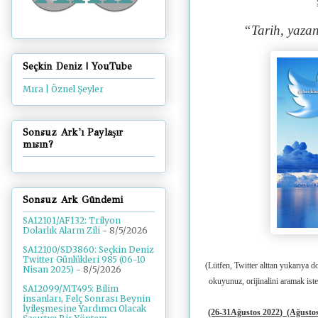
“Tarih, yazan
Seçkin Deniz | YouTube
Mıra | Öznel Şeyler
Sonsuz Ark'ı Paylaşır
mısın?
Sonsuz Ark Gündemi
SA12101/AF132: Trilyon
Dolarlık Alarm Zili
- 8/5/2026
SA12100/SD3860: Seçkin Deniz
Twitter Günlükleri 985 (06-10
(Lütfen, Twitter alttan yukarıya d
Nisan 2025)
- 8/5/2026
okuyunuz, orijinalini aramak ist
SA12099/MT495: Bilim
insanları, Felç Sonrası Beynin
İyileşmesine Yardımcı Olacak
(26-31Ağustos 2022
)
(Ağustos