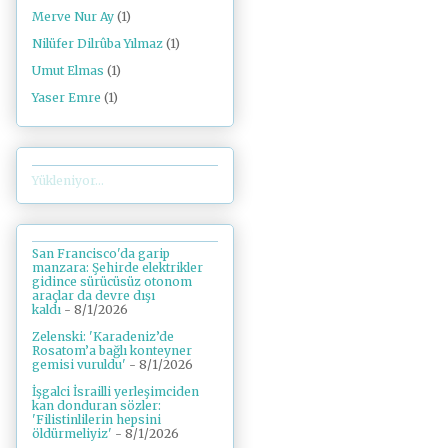
Merve Nur Ay
(1)
Nilüfer Dilrûba Yılmaz
(1)
Umut Elmas
(1)
Yaser Emre
(1)
Yükleniyor...
San Francisco'da garip
manzara: Şehirde elektrikler
gidince sürücüsüz otonom
araçlar da devre dışı
kaldı
- 8/1/2026
Zelenski: 'Karadeniz’de
Rosatom’a bağlı konteyner
gemisi vuruldu'
- 8/1/2026
İşgalci İsrailli yerleşimciden
kan donduran sözler:
'Filistinlilerin hepsini
öldürmeliyiz'
- 8/1/2026