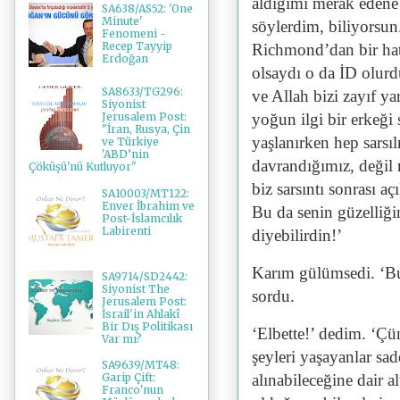
aldığımı merak edene 
SA638/AS52: 'One
Minute'
söylerdim, biliyorsun
Fenomeni -
Recep Tayyip
Richmond’dan bir hatı
Erdoğan
olsaydı o da İD olurd
SA8633/TG296:
ve Allah bizi zayıf ya
Siyonist
yoğun ilgi bir erkeği
Jerusalem Post:
"İran, Rusya, Çin
yaşlanırken hep sarsı
ve Türkiye
'ABD’nin
davrandığımız, değil 
Çöküşü'nü Kutluyor"
biz sarsıntı sonrası 
SA10003/MT122:
Enver İbrahim ve
Bu da senin güzelliği
Post-İslamcılık
Labirenti
diyebilirdin!’
Karım gülümsedi. ‘Bu
SA9714/SD2442:
Siyonist The
sordu.
Jerusalem Post:
İsrail'in Ahlakî
Bir Dış Politikası
‘Elbette!’ dedim. ‘Çün
Var mı?
şeyleri yaşayanlar sad
SA9639/MT48:
alınabileceğine dair al
Garip Çift:
Franco'nun