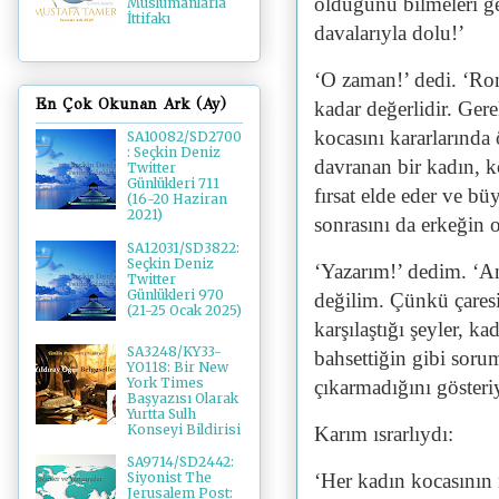
olduğunu bilmeleri g
Müslümanlarla
İttifakı
davalarıyla dolu!’
‘O zaman!’ dedi. ‘Rom
En Çok Okunan Ark (Ay)
kadar değerlidir. Ger
kocasını kararlarında
SA10082/SD2700
: Seçkin Deniz
davranan bir kadın, k
Twitter
Günlükleri 711
fırsat elde eder ve b
(16-20 Haziran
2021)
sonrasını da erkeğin 
SA12031/SD3822:
Seçkin Deniz
‘Yazarım!’ dedim. ‘A
Twitter
Günlükleri 970
değilim. Çünkü çaresi
(21-25 Ocak 2025)
karşılaştığı şeyler, 
SA3248/KY33-
bahsettiğin gibi soru
YO118: Bir New
York Times
çıkarmadığını gösteri
Başyazısı Olarak
Yurtta Sulh
Konseyi Bildirisi
Karım ısrarlıydı:
SA9714/SD2442:
‘Her kadın kocasının 
Siyonist The
Jerusalem Post: