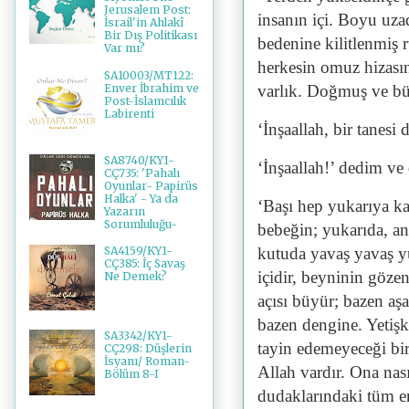
Jerusalem Post:
insanın içi. Boyu uz
İsrail'in Ahlakî
Bir Dış Politikası
bedenine kilitlenmiş 
Var mı?
herkesin omuz hizası
SA10003/MT122:
Enver İbrahim ve
varlık. Doğmuş ve b
Post-İslamcılık
Labirenti
‘İnşaallah, bir tanes
SA8740/KY1-
‘İnşaallah!’ dedim ve
CÇ735: 'Pahalı
Oyunlar- Papirüs
Halka' - Ya da
‘Başı hep yukarıya k
Yazarın
Sorumluluğu-
bebeğin; yukarıda, anl
kutuda yavaş yavaş yü
SA4159/KY1-
CÇ385: İç Savaş
içidir, beyninin gözen
Ne Demek?
açısı büyür; bazen aş
bazen dengine. Yetişk
SA3342/KY1-
tayin edemeyeceği bir
CÇ298: Düşlerin
İsyanı/ Roman-
Allah vardır. Ona nas
Bölüm 8-I
dudaklarındaki tüm 