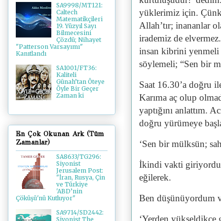
SA9998/MT121:
yüklerimiz için. Çünk
Caltech
Matematikçileri
Allah’tır; inananlar 
19. Yüzyıl Sayı
Bilmecesini
irademiz de elvermez
Çözdü; Nihayet
"Patterson Varsayımı"
insan kibrini yenmeli 
Kanıtlandı
söylemeli; “Sen bir m
SA1001/FT36:
Kaliteli
Günah’tan Öteye
Saat 16.30’a doğru il
Öyle Bir Geçer
Zaman ki
Karıma aç olup olmad
yaptığını anlattım. Ac
doğru yürümeye başl
En Çok Okunan Ark (Tüm
Zamanlar)
‘Sen bir mülksün; sah
SA8633/TG296:
İkindi vakti giriyord
Siyonist
Jerusalem Post:
eğilerek.
"İran, Rusya, Çin
ve Türkiye
'ABD’nin
Ben düşünüyordum v
Çöküşü'nü Kutluyor"
SA9714/SD2442:
‘Yerden yükseldikçe g
Siyonist The