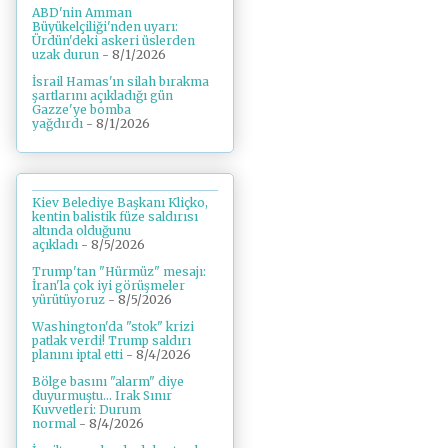
ABD'nin Amman
Büyükelçiliği'nden uyarı:
Ürdün'deki askeri üslerden
uzak durun
- 8/1/2026
İsrail Hamas'ın silah bırakma
şartlarını açıkladığı gün
Gazze'ye bomba
yağdırdı
- 8/1/2026
Kiev Belediye Başkanı Kliçko,
kentin balistik füze saldırısı
altında olduğunu
açıkladı
- 8/5/2026
Trump'tan "Hürmüz" mesajı:
İran'la çok iyi görüşmeler
yürütüyoruz
- 8/5/2026
Washington'da "stok" krizi
patlak verdi! Trump saldırı
planını iptal etti
- 8/4/2026
Bölge basını "alarm" diye
duyurmuştu... Irak Sınır
Kuvvetleri: Durum
normal
- 8/4/2026