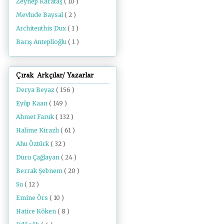
Zeynep Karataş
( 10 )
Mevlude Baysal
( 2 )
Architeuthis Dux
( 1 )
Barış Anteplioğlu
( 1 )
Çırak Arkçılar/ Yazarlar
Derya Beyaz
( 156 )
Eyüp Kaan
( 149 )
Ahmet Faruk
( 132 )
Halime Kirazlı
( 61 )
Ahu Öztürk
( 32 )
Duru Çağlayan
( 24 )
Berrak Şebnem
( 20 )
Su
( 12 )
Emine Örs
( 10 )
Hatice Köken
( 8 )