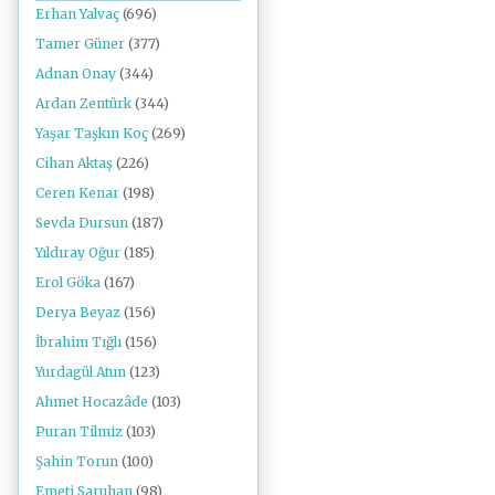
Erhan Yalvaç
(696)
Tamer Güner
(377)
Adnan Onay
(344)
Ardan Zentürk
(344)
Yaşar Taşkın Koç
(269)
Cihan Aktaş
(226)
Ceren Kenar
(198)
Sevda Dursun
(187)
Yıldıray Oğur
(185)
Erol Göka
(167)
Derya Beyaz
(156)
İbrahim Tığlı
(156)
Yurdagül Atun
(123)
Ahmet Hocazâde
(103)
Puran Tilmiz
(103)
Şahin Torun
(100)
Emeti Saruhan
(98)