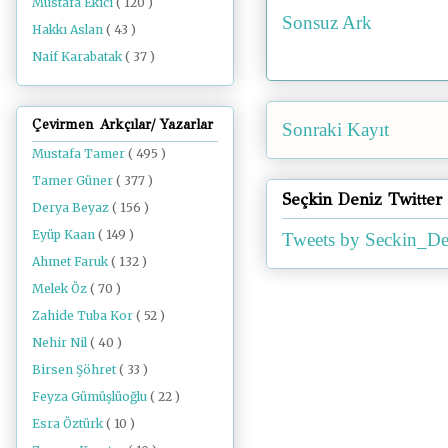
Mustafa Ekici
( 120 )
Sonsuz Ark
Hakkı Aslan
( 43 )
Naif Karabatak
( 37 )
Çevirmen Arkçılar/ Yazarlar
Sonraki Kayıt
Mustafa Tamer
( 495 )
Tamer Güner
( 377 )
Seçkin Deniz Twitter
Derya Beyaz
( 156 )
Eyüp Kaan
( 149 )
Tweets by Seckin_De
Ahmet Faruk
( 132 )
Melek Öz
( 70 )
Zahide Tuba Kor
( 52 )
Nehir Nil
( 40 )
Birsen Şöhret
( 33 )
Feyza Gümüşlüoğlu
( 22 )
Esra Öztürk
( 10 )