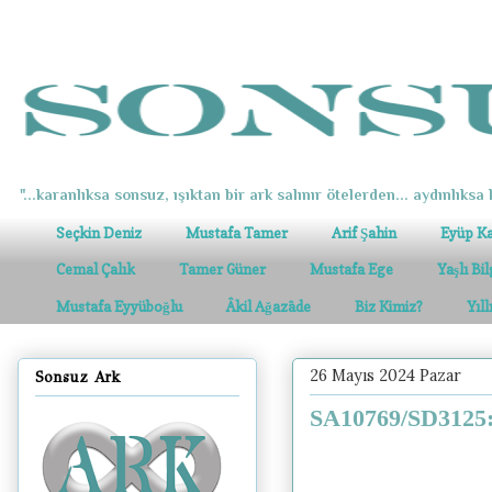
"...karanlıksa sonsuz, ışıktan bir ark salınır ötelerden... aydınlıksa k
Seçkin Deniz
Mustafa Tamer
Arif Şahin
Eyüp K
Cemal Çalık
Tamer Güner
Mustafa Ege
Yaşlı Bi
Mustafa Eyyüboğlu
Âkil Ağazâde
Biz Kimiz?
Yıl
26 Mayıs 2024 Pazar
Sonsuz Ark
SA10769/SD3125: 