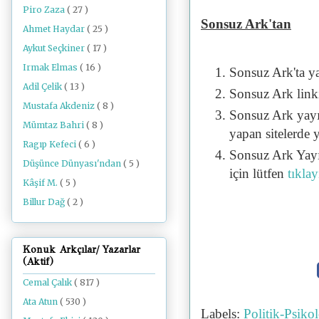
Piro Zaza
( 27 )
Sonsuz Ark'tan
Ahmet Haydar
( 25 )
Aykut Seçkiner
( 17 )
Irmak Elmas
( 16 )
Sonsuz Ark'ta y
Adil Çelik
( 13 )
Sonsuz Ark linki 
Mustafa Akdeniz
( 8 )
Sonsuz Ark yayı
Mümtaz Bahri
( 8 )
yapan sitelerde 
Ragıp Kefeci
( 6 )
Sonsuz Ark Yayı
Düşünce Dünyası'ndan
( 5 )
için lütfen
tıklay
Kâşif M.
( 5 )
Billur Dağ
( 2 )
Konuk Arkçılar/ Yazarlar
(Aktif)
Cemal Çalık
( 817 )
Ata Atun
( 530 )
Labels:
Politik-Psik