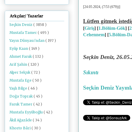
[24.05.2024, (7/53 (679))]
Arkçılar/ Yazarlar
Lütfen gitmek istedi
Seçkin Deniz
( 3858 )
[
Giriş
] [
1.Bölüm-Gök
] [
2
Mustafa Tamer
( 495 )
Cehennem
]
[
5.Bölüm-D
Yayın Dünyası'ndan
( 197 )
Eyüp Kaan
( 149 )
Seçkin Deniz, 26.05
Ahmet Faruk
( 132 )
Arif Şahin
( 120 )
Sıkıntı
Alper Selçuk
( 72 )
Mustafa Ege
( 50 )
Seçkin Deniz Yayınl
Yaşlı Bilge
( 46 )
Doğa Toprak
( 45 )
Faruk Tamer
( 42 )
Mustafa Eyyüboğlu
( 42 )
Âkil Ağazâde
( 34 )
Khorto Bâri
( 30 )