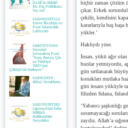
hiçbir zaman çözüm ü
İsrail'in Ahlakî
Bir Dış Politikası
çıkar. Erkek sorumlu
Var mı?
çekilir, kendisini kap
SA10003/MT122:
Enver İbrahim ve
kararlarıyla baş başa
Post-İslamcılık
Labirenti
yükler.’
Haklıydı yine.
SA8633/TG296:
Siyonist
Jerusalem Post:
İnsan, yükü ağır olan b
"İran, Rusya, Çin
ve Türkiye
bunlar yetmiyordu, a
'ABD’nin
Çöküşü'nü Kutluyor"
gün sırtlanarak büyü
konakları mutlaka ha
SA1083/KY9-
NK42: Yoruldum...
gün insanı yüküyle ta
filizden fidana, fida
SA10293/MT182:
‘Yabancı şaşkınlığı geç
Japonya'nın Seks
soramayacağı sorular
Kültürü
Hakkındaki
zayıfız. Allah’a sığı
Gerçekler
kurtuluşudur!’ dedim.