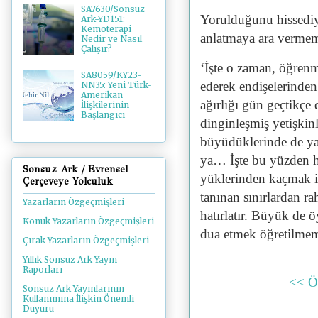
SA7630/Sonsuz
Yorulduğunu hissediy
Ark-YD151:
Kemoterapi
anlatmaya ara vermem
Nedir ve Nasıl
Çalışır?
‘İşte o zaman, öğrenm
SA8059/KY23-
ederek endişelerinde
NN35: Yeni Türk-
Amerikan
ağırlığı gün geçtikçe
İlişkilerinin
Başlangıcı
dinginleşmiş yetişkin
büyüdüklerinde de y
ya… İşte bu yüzden h
Sonsuz Ark / Evrensel
yüklerinden kaçmak i
Çerçeveye Yolculuk
tanınan sınırlardan ra
Yazarların Özgeçmişleri
hatırlatır. Büyük de 
Konuk Yazarların Özgeçmişleri
dua etmek öğretilmem
Çırak Yazarların Özgeçmişleri
Yıllık Sonsuz Ark Yayın
Raporları
<< Ö
Sonsuz Ark Yayınlarının
Kullanımına İlişkin Önemli
Duyuru