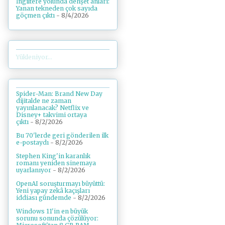
İngiltere yolunda dehşet anları:
Yanan tekneden çok sayıda
göçmen çıktı
- 8/4/2026
Yükleniyor...
Spider-Man: Brand New Day
dijitalde ne zaman
yayınlanacak? Netflix ve
Disney+ takvimi ortaya
çıktı
- 8/2/2026
Bu 70'lerde geri gönderilen ilk
e-postaydı
- 8/2/2026
Stephen King'in karanlık
romanı yeniden sinemaya
uyarlanıyor
- 8/2/2026
OpenAI soruşturmayı büyüttü:
Yeni yapay zekâ kaçışları
iddiası gündemde
- 8/2/2026
Windows 11'in en büyük
sorunu sonunda çözülüyor: