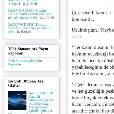
Şaşırtıcı Bir Yöntem
Keşfetti
- 8/4/2026
SA12098/SD3859: Seçkin
Çok içtendi karım. La
Deniz Twitter Günlükleri 984
(01-05 Nisan 2025)
- 8/4/2026
konuşurdu.
SA12097/SD3858: Tevrat'ı
Tanrı mı Yazdı ve Bu Önemli
Üzülmüştüm. ‘Kaybed
mi?
- 8/3/2026
sesle.
‘Her kadın düşünür bu
Yıllık Sonsuz Ark Yayın
Raporları
kadının ucuzladığı b
hem de incelikli düşü
Yıllık Sonsuz Ark Yayın
Raporları
yapabileceğinin de bir
bile bu riski almışsa,
En Çok Okunan Ark
‘Eğer!’ dedim yavaş y
(Hafta)
ve her güzelliğin peş
SA9998/MT121:
Caltech
böyle birçok erkek var
Matematikçileri
huzur vericidir. Güzel
19. Yüzyıl Sayı
Bilmecesini
aracıdır; çünkü hep di
Çözdü; Nihayet