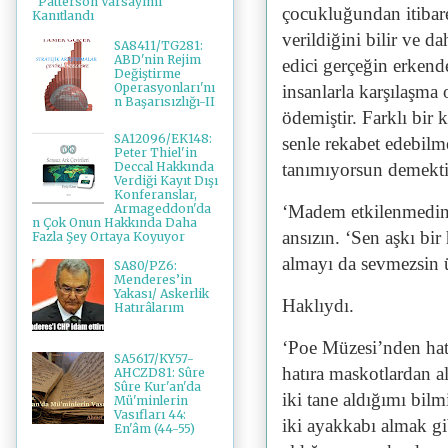
"Patterson Varsayımı"
çocukluğundan itibar
Kanıtlandı
verildiğini bilir ve da
SA8411/TG281:
ABD'nin Rejim
edici gerçeğin erkende
Değiştirme
Operasyonları'nı
insanlarla karşılaşma 
n Başarısızlığı-II
ödemiştir. Farklı bir
SA12096/EK148:
senle rekabet edebilm
Peter Thiel'in
Deccal Hakkında
tanımıyorsun demekti
Verdiği Kayıt Dışı
Konferanslar,
Armageddon'da
‘Madem etkilenmedin 
n Çok Onun Hakkında Daha
ansızın. ‘Sen aşkı bir 
Fazla Şey Ortaya Koyuyor
almayı da sevmezsin ü
SA80/PZ6:
Menderes’in
Yakası/ Askerlik
Haklıydı.
Hatırâlarım
‘Poe Müzesi’nden hatı
SA5617/KY57-
hatıra maskotlardan 
AHCZD81: Sûre
Sûre Kur'an'da
iki tane aldığımı bilm
Mü'minlerin
Vasıfları 44:
iki ayakkabı almak gi
En'âm (44-55)