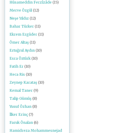
Hüsameddin Ferzîzâde
(15)
Merve Özgül
(12)
Neşe Yıldız
(12)
Bahar Türker
(11)
Ekrem Ergüder
(11)
Ömer Altaş
(11)
Ertuğrul Aydın
(10)
Esra Öztürk
(10)
Fatih Er
(10)
Heca Ris
(10)
Zeynep Karataş
(10)
Kemal Taner
(9)
Talip Gümüş
(8)
Yusuf Özhan
(8)
İlker Erinç
(7)
Faruk Önalan
(6)
Hamidreza Mohammesnejad