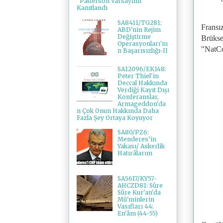
"Patterson Varsayımı"
Kanıtlandı
SA8411/TG281:
Fransı
ABD'nin Rejim
Değiştirme
Brüksel
Operasyonları'nı
"NatCo
n Başarısızlığı-II
SA12096/EK148:
Peter Thiel'in
Deccal Hakkında
Verdiği Kayıt Dışı
Konferanslar,
Armageddon'da
n Çok Onun Hakkında Daha
Fazla Şey Ortaya Koyuyor
SA80/PZ6:
Menderes’in
Yakası/ Askerlik
Hatırâlarım
SA5617/KY57-
AHCZD81: Sûre
Sûre Kur'an'da
Mü'minlerin
Vasıfları 44:
En'âm (44-55)