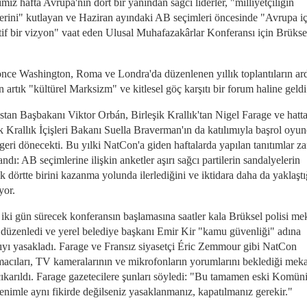
miz hafta Avrupa'nın dört bir yanından sağcı liderler, "milliyetçiliğin
erini" kutlayan ve Haziran ayındaki AB seçimleri öncesinde "Avrupa iç
atif bir vizyon" vaat eden Ulusal Muhafazakârlar Konferansı için Brükse
nce Washington, Roma ve Londra'da düzenlenen yıllık toplantıların ar
artık "kültürel Marksizm" ve kitlesel göç karşıtı bir forum haline geldi
stan Başbakanı Viktor Orbán, Birleşik Krallık'tan Nigel Farage ve hatta
k Krallık İçişleri Bakanı Suella Braverman'ın da katılımıyla başrol oyu
geri dönecekti. Bu yılki NatCon'a giden haftalarda yapılan tanıtımlar za
ndı: AB seçimlerine ilişkin anketler aşırı sağcı partilerin sandalyelerin
k dörtte birini kazanma yolunda ilerlediğini ve iktidara daha da yaklaştı
yor.
iki gün sürecek konferansın başlamasına saatler kala Brüksel polisi m
 düzenledi ve yerel belediye başkanı Emir Kir "kamu güvenliği" adına
tıyı yasakladı. Farage ve Fransız siyasetçi Éric Zemmour gibi NatCon
acıları, TV kameralarının ve mikrofonların yorumlarını beklediği mek
 çıkarıldı. Farage gazetecilere şunları söyledi: "Bu tamamen eski Komüni
benimle aynı fikirde değilseniz yasaklanmanız, kapatılmanız gerekir."