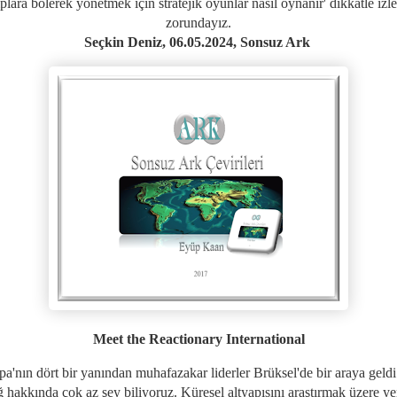
lara bölerek yönetmek için stratejik o
yunlar nasıl oynanır' dikkatle iz
zorundayız.
Seçkin Deniz, 06.05.2024,
Sonsuz Ark
Meet the Reactionary International
a'nın dört bir yanından muhafazakar liderler Brüksel'de bir araya geld
 hakkında çok az şey biliyoruz. Küresel altyapısını araştırmak üzere ye