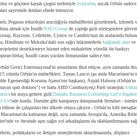
nlısı ve göçmen karşıtı çizgisi nedeniyle
övüyorlar
, ancak Orbán sadece
aları sayesinde iktidarı elinde tutmuyor.
ti, Pegasus teknolojisi aracılığıyla muhaliflerini gözetlemek, izlemek 
ltına almak için İsrailli
NSO Group
ile yaptığı gizli sözleşmelere güven
oup, Rayzone, Cellebrite, Cytrox ve Candiru'nun da aralarında bulun
a, Hindistan ve Meksika'daki son sağcı hükümetlerle
bağlantılı olan
ve 
 projelerini desteklemeye hizmet eden muhalefete yönelik bir baskıyı
ştıran birkaç İsrailli casus yazılım firmasından sadece biri.
bán Gerici Enternasyonal'in unsurlarını ithal ettiyse, aynı zamanda ihr
015 yılında Orbán'ın müttefikleri, Tamas Lanczi (şu anda Macaristan'ın i
kilde Egemenliği Koruma Ajansı'nın başkanı), Árpád Habony (Orbán'ın
mayan spin doktoru") ve hatta ABD Cumhuriyetçi Parti stratejisti
Arthur
tein'
ı bir araya getiren gizli
Danube Business Consulting Ltd'yi İngilter
er Evi
'nde kurdu. Danube gibi kampanya danışmanlık firmaları - isimler
 bilinse de çalışanları her ülkede ortaya çıkıyor - Orbán'ın kilit mesajlar
 Macaristan'da kalmasını değil, aynı zamanda Avrupa'da, Amerika Birle
eri'nde ve ötesinde aşırı sağın yol arkadaşlarını da silahlandırmasını sağ
rlerin, politikaların ve iletişim stratejilerinin aktarılmasında, düşünce