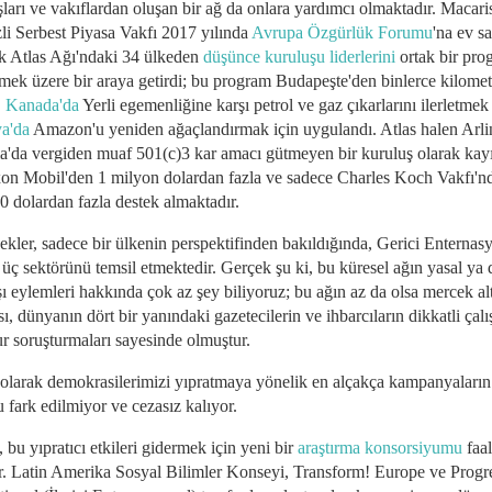
ları ve vakıflardan oluşan bir ağ da onlara yardımcı olmaktadır. Macari
li Serbest Piyasa Vakfı 2017 yılında
Avrupa Özgürlük Forumu
'na ev sa
k Atlas Ağı'ndaki 34 ülkeden
düşünce kuruluşu liderlerini
ortak bir pr
irmek üzere bir araya getirdi; bu program Budapeşte'den binlerce kilomet
,
Kanada'da
Yerli egemenliğine karşı petrol ve gaz çıkarlarını ilerletmek
ya'da
Amazon'u yeniden ağaçlandırmak için uygulandı. Atlas halen Arli
ia'da vergiden muaf 501(c)3 kar amacı gütmeyen bir kuruluş olarak kayıt
on Mobil'den 1 milyon dolardan fazla ve sadece Charles Koch Vakfı'n
0 dolardan fazla destek almaktadır.
ekler, sadece bir ülkenin perspektifinden bakıldığında, Gerici Enternasy
 üç sektörünü temsil etmektedir. Gerçek şu ki, bu küresel ağın yasal ya 
ı eylemleri hakkında çok az şey biliyoruz; bu ağın az da olsa mercek al
ı, dünyanın dört bir yanındaki gazetecilerin ve ihbarcıların dikkatli çalı
ur soruşturmaları sayesinde olmuştur.
olarak demokrasilerimizi yıpratmaya yönelik en alçakça kampanyaların
 fark edilmiyor ve cezasız kalıyor.
bu yıpratıcı etkileri gidermek için yeni bir
araştırma konsorsiyumu
faal
r. Latin Amerika Sosyal Bilimler Konseyi, Transform! Europe ve Progr