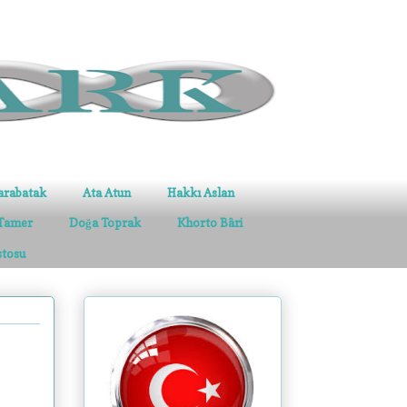
arabatak
Ata Atun
Hakkı Aslan
Tamer
Doğa Toprak
Khorto Bâri
stosu