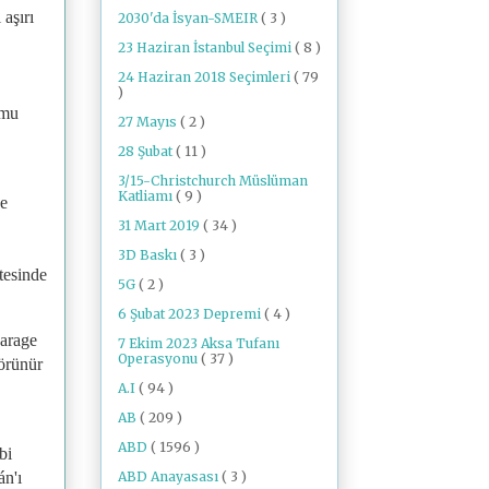
aşırı
2030'da İsyan-SMEIR
( 3 )
23 Haziran İstanbul Seçimi
( 8 )
24 Haziran 2018 Seçimleri
( 79
)
umu
27 Mayıs
( 2 )
28 Şubat
( 11 )
3/15-Christchurch Müslüman
Katliamı
( 9 )
ve
31 Mart 2019
( 34 )
3D Baskı
( 3 )
ötesinde
5G
( 2 )
6 Şubat 2023 Depremi
( 4 )
Farage
7 Ekim 2023 Aksa Tufanı
Operasyonu
( 37 )
görünür
A.I
( 94 )
AB
( 209 )
ABD
( 1596 )
bi
ABD Anayasası
( 3 )
án'ı