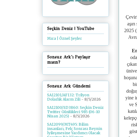
Çeviri
aşırı
Seçkin Deniz | YouTube
2025 
Avru
Mıra | Öznel Şeyler
En
Sonsuz Ark'ı Paylaşır
oda
mısın?
çıkar
ünive
hoşuna
bi
Sonsuz Ark Gündemi
doğuş
SA12101/AF132: Trilyon
yine i
Dolarlık Alarm Zili
- 8/5/2026
ve S
SA12100/SD3860: Seçkin Deniz
katı
Twitter Günlükleri 985 (06-10
Nisan 2025)
- 8/5/2026
kelepçe
ris
SA12099/MT495: Bilim
insanları, Felç Sonrası Beynin
göst
İyileşmesine Yardımcı Olacak