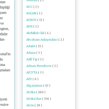
Sistemi
( 2 )
stan
AOC
( 1 )
hipliği
ogram
ASEAN
( 1 )
re
AUKUS
( 11 )
 ve
AYM
( 1 )
ngton,
Abdullah Gül
( 4 )
lıdır
dan
Abraham Anlaşmaları
( 2 )
Adalet
( 15 )
Adana
( 5 )
onal'in
da
Adlî Tıp
( 1 )
tına
Adnan Menderes
( 1 )
şmaları
AfCFTA
( 3 )
AfD
( 6 )
Afganistan
( 47 )
Afrika
( 260 )
Afrika'dan
( 156 )
iyete
essive
Afrin
( 29 )