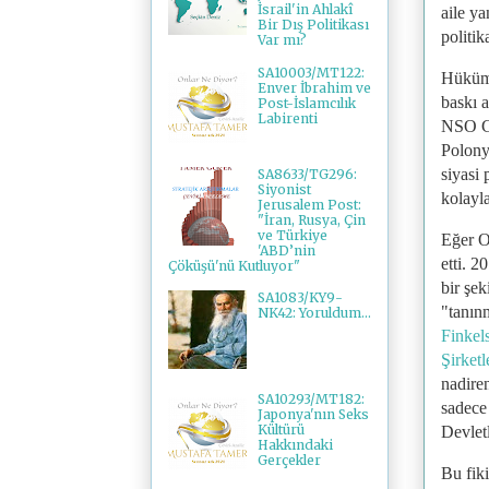
İsrail'in Ahlakî
aile ya
Bir Dış Politikası
politik
Var mı?
SA10003/MT122:
Hüküme
Enver İbrahim ve
baskı a
Post-İslamcılık
Labirenti
NSO Gr
Polony
siyasi
SA8633/TG296:
Siyonist
kolayla
Jerusalem Post:
"İran, Rusya, Çin
ve Türkiye
Eğer Or
'ABD’nin
etti. 2
Çöküşü'nü Kutluyor"
bir şe
SA1083/KY9-
"tanın
NK42: Yoruldum...
Finkels
Şirketl
nadiren
SA10293/MT182:
sadece
Japonya'nın Seks
Kültürü
Devletl
Hakkındaki
Gerçekler
Bu fiki