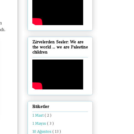
n
dı.
Zirvelerden Sesler: We are
the world ... we are Palestine
children
Etiketler
1 Mart
( 2 )
1 Mayıs
( 3 )
10 Ağustos
( 13 )