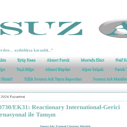
erden... aydınlıksa karanlık..."
ahin
Eyüp Kaan
Ahmet Faruk
Mustafa Ekici
Naif K
Ege
Yaşlı Bilge
Ahmet Haydar
Alper Selçuk
Faruk 
z Kimiz?
Yıllık Sonsuz Ark Yayın Raporları
Sonsuz Ark Manife
 2024 Pazartesi
730/EK31: Reactionary International-Gerici
rnasyonal ile Tanışın
Sonsuz Ark/ Evrensel Çerçeveye Yolculuk