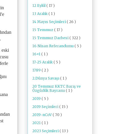
12 Eylül
( 17 )
in
13 Aralık
( 1 )
l'e
14 Mayıs Seçimleri
( 26 )
15 Temmuz
( 17 )
dından
15 Temmuz Darbesi
( 322 )
.
16 Nisan Referandumu
( 5 )
 eski
16+1
( 1 )
ncusu
17-25 Aralık
( 5 )
ferle
1789
( 2 )
ğını
2.Dünya Savaşı
( 1 )
20 Temmuz KKTC Barış ve
Özgürlük Bayramı
( 1 )
ekana
2019
( 5 )
2019 Seçimleri
( 15 )
andan
2019-nCoV
( 70 )
st
2021
( 1 )
2023 Seçimleri
( 13 )