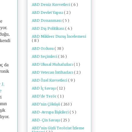
ABD Deniz Kuvvetleri
( 6 )
ABD Devlet Yapısı
( 2 )
ABD Donanması
( 5 )
ve
iyor.
ABD Dış Politikası
( 4 )
duğu,
ABD Nükleer Duruş İncelemesi
kendi
( 8 )
ABD Ordusu
( 38 )
ABD Seçimleri
( 16 )
ABD Ulusal Muhafızları
( 1 )
aç da
ronik
ABD Veteran İntiharları
( 2 )
ABD Özel Kuvvetleri
( 9 )
 J.
ABD İç Savaşı
( 12 )
e
ABD'de Terör
( 1 )
i
ının
ABD'nin Çöküşü
( 263 )
şik
ABD-Avrupa İlişkileri
( 5 )
lıyor.
ABD-Çin Savaşı
( 25 )
ABD’nin Gizli Terörist İzleme