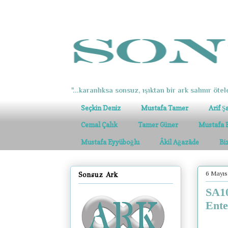
"...karanlıksa sonsuz, ışıktan bir ark salınır ötel
Seçkin Deniz
Mustafa Tamer
Arif Ş
Cemal Çalık
Tamer Güner
Mustafa 
Mustafa Eyyüboğlu
Âkil Ağazâde
Bi
6 Mayıs
Sonsuz Ark
SA10
Ente