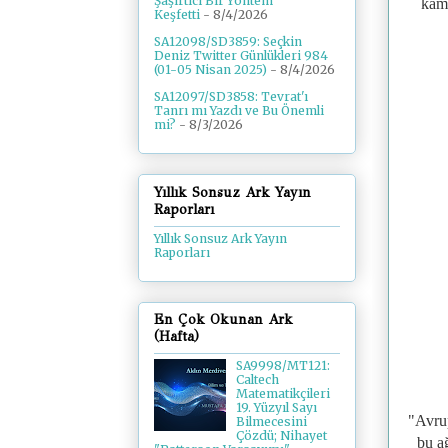
Şaşırtıcı Bir Yöntem
kamp
Keşfetti
- 8/4/2026
SA12098/SD3859: Seçkin
Deniz Twitter Günlükleri 984
(01-05 Nisan 2025)
- 8/4/2026
SA12097/SD3858: Tevrat'ı
Tanrı mı Yazdı ve Bu Önemli
mi?
- 8/3/2026
Yıllık Sonsuz Ark Yayın
Raporları
Yıllık Sonsuz Ark Yayın
Raporları
En Çok Okunan Ark
(Hafta)
SA9998/MT121:
Caltech
Matematikçileri
19. Yüzyıl Sayı
"Avrup
Bilmecesini
Çözdü; Nihayet
bu ağ