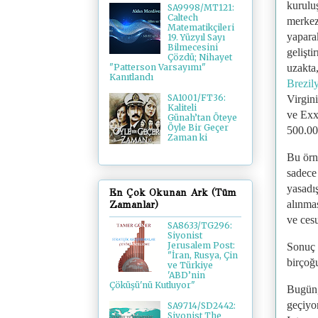
kuruluş
SA9998/MT121:
Caltech
merkez
Matematikçileri
yapara
19. Yüzyıl Sayı
Bilmecesini
gelişt
Çözdü; Nihayet
uzakta
"Patterson Varsayımı"
Kanıtlandı
Brezil
SA1001/FT36:
Virgin
Kaliteli
ve Exx
Günah’tan Öteye
Öyle Bir Geçer
500.00
Zaman ki
Bu örn
sadece
yasadış
En Çok Okunan Ark (Tüm
alınmas
Zamanlar)
ve ces
SA8633/TG296:
Siyonist
Jerusalem Post:
Sonuç 
"İran, Rusya, Çin
birçoğu
ve Türkiye
'ABD’nin
Çöküşü'nü Kutluyor"
Bugün, 
geçiyo
SA9714/SD2442:
Siyonist The