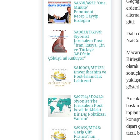
Geçtiği
SA638/AS52: 'One
Minute'
erdeml
Fenomeni -
altern
Recep Tayyip
Erdoğan
gitti.
SA8633/TG296:
Daha ö
Siyonist
NatCon 
Jerusalem Post:
"İran, Rusya, Çin
ve Türkiye
Macari
'ABD’nin
Çöküşü'nü Kutluyor"
Birleşi
olarak 
SA10003/MT122:
Enver İbrahim ve
sonuçla
Post-İslamcılık
yaklaşı
Labirenti
gösteri
SA9714/SD2442:
Ancak 
Siyonist The
baskın
Jerusalem Post:
İsrail'in Ahlakî
toplan
Bir Dış Politikası
Var mı?
konuşm
dışarı
SA9639/MT48:
Garip Çift:
tarzı, 
Franco'nun