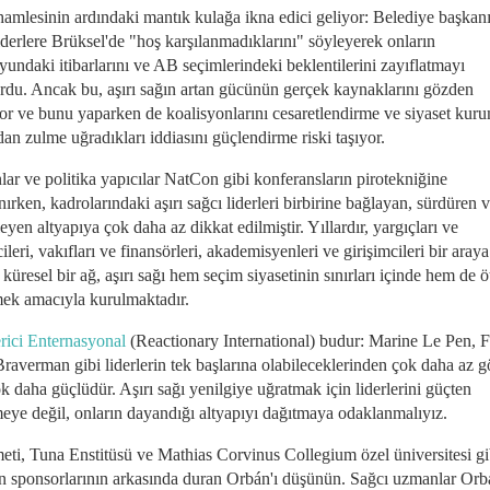
hamlesinin ardındaki mantık kulağa ikna edici geliyor: Belediye başkanı 
iderlere Brüksel'de "hoş karşılanmadıklarını" söyleyerek onların
undaki itibarlarını ve AB seçimlerindeki beklentilerini zayıflatmayı
du. Ancak bu, aşırı sağın artan gücünün gerçek kaynaklarını gözden
yor ve bunu yaparken de koalisyonlarını cesaretlendirme ve siyaset kur
dan zulme uğradıkları iddiasını güçlendirme riski taşıyor.
ar ve politika yapıcılar NatCon gibi konferansların pirotekniğine
ırken, kadrolarındaki aşırı sağcı liderleri birbirine bağlayan, sürdüren 
eyen altyapıya çok daha az dikkat edilmiştir. Yıllardır, yargıçları ve
ileri, vakıfları ve finansörleri, akademisyenleri ve girişimcileri bir araya
 küresel bir ağ, aşırı sağı hem seçim siyasetinin sınırları içinde hem de 
tmek amacıyla kurulmaktadır.
rici Enternasyonal
(Reactionary International) budur: Marine Le Pen, 
Braverman gibi liderlerin tek başlarına olabileceklerinden çok daha az 
 daha güçlüdür. Aşırı sağı yenilgiye uğratmak için liderlerini güçten
eye değil, onların dayandığı altyapıyı dağıtmaya odaklanmalıyız.
ti, Tuna Enstitüsü ve Mathias Corvinus Collegium özel üniversitesi gi
 sponsorlarının arkasında duran Orbán'ı düşünün. Sağcı uzmanlar Orb