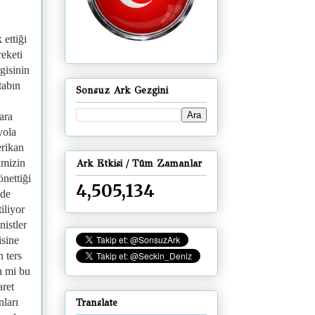
 ettiği
eketi
gisinin
tabın
Sonsuz Ark Gezgini
ara
yola
rikan
imizin
Ark Etkisi / Tüm Zamanlar
nettiği
4,505,134
nde
iliyor
nistler
isine
 ters
in mi bu
aret
nları
Translate