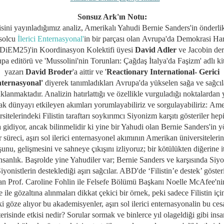
Sonsuz Ark'ın Notu:
sini yayınladığımız analiz, Amerikalı Yahudi Bernie Sanders'in önderlik
 solcu
İlerici Enternasyonal'
in bir parçası olan
Avrupa'da Demokrasi Har
(DiEM25)
'in Koordinasyon Kolektifi üyesi
David Adler
ve
Jacobin der
pa editörü ve 'Mussolini'nin Torunları: Çağdaş İtalya'da Faşizm' adlı ki
yazarı
David Broder
'a aittir ve '
Reactionary International- Gerici
ternasyonal'
diyerek tanımladıkları
Avrupa'da yükselen sağa ve sağcıl
klanmaktadır. Analizin hatırlattığı ve özellikle vurguladığı noktalardan 
ak dünyayı etkileyen akımları yorumlayabiliriz ve sorgulayabiliriz:
Ame
rsitelerindeki Filistin taraftarı soykırımcı Siyonizm karşıtı gösteriler hep
 gidiyor, ancak bilinmelidir ki yine bir Yahudi olan Bernie Sanders'in yö
r süreci, aşırı sol ilerici enternasyonel akımının
Amerikan üniversiteleri
unu, gelişmesini ve sahneye çıkışını izliyoruz;
bir kötülükten diğerine it
nsanlık. Başrolde yine Yahudiler var; Bernie Sanders ve karşısında Siyo
iyonistlerin desteklediği aşırı sağcılar. ABD'de
‘Filistin’e destek’ göster
lan Prof. Caroline Fohlin ile Felsefe Bölümü Başkanı Noelle McAfee'nin
 ile gözaltına alınmaları dikkat çekici bir örnek, peki
sadece Filistin iç
ki göze alıyor bu akademisyenler, aşırı sol ilerici enternasyonalin bu ces
erisinde etkisi nedir? Sorular sormak ve binlerce yıl olageldiği gibi insa