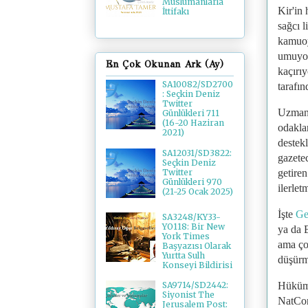
Müslümanlarla
Kir'in 
İttifakı
sağcı l
kamuoy
umuyor
En Çok Okunan Ark (Ay)
kaçırı
SA10082/SD2700
tarafın
: Seçkin Deniz
Twitter
Uzmanl
Günlükleri 711
(16-20 Haziran
odaklan
2021)
destekl
SA12031/SD3822:
gazetec
Seçkin Deniz
getiren
Twitter
Günlükleri 970
ilerle
(21-25 Ocak 2025)
İşte
Ge
SA3248/KY33-
YO118: Bir New
ya da 
York Times
ama çok
Başyazısı Olarak
Yurtta Sulh
düşürm
Konseyi Bildirisi
Hüküme
SA9714/SD2442:
Siyonist The
NatCon
Jerusalem Post: