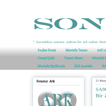
"...karanlıksa sonsuz, ışıktan bir ark salınır ötel
Seçkin Deniz
Mustafa Tamer
Arif Ş
Cemal Çalık
Tamer Güner
Mustafa 
Mustafa Eyyüboğlu
Âkil Ağazâde
Bi
22 Mayı
Sonsuz Ark
SA96
Bir 