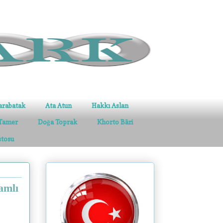
arabatak
Ata Atun
Hakkı Aslan
Tamer
Doğa Toprak
Khorto Bâri
stosu
amlı