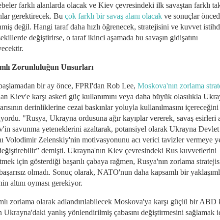
eler farklı alanlarda olacak ve Kiev çevresindeki ilk savaştan farklı tak
hlar gerektirecek. Bu
çok farklı bir savaş alanı olacak
ve sonuçlar önce
nmiş değil. Hangi taraf daha hızlı öğrenecek, stratejisini ve kuvvet istih
şekillerde değiştirirse, o taraf ikinci aşamada bu savaşın gidişatını
yecektir.
mlı Zorunluluğun Unsurları
başlamadan bir ay önce, FPRI'dan Rob Lee,
Moskova'nın zorlama strate
an Kiev'e karşı askeri güç kullanımını veya daha büyük olasılıkla Ukra
rısının derinliklerine cezai baskınlar yoluyla kullanılmasını içereceğini
yordu. "Rusya, Ukrayna ordusuna ağır kayıplar vererek, savaş esirleri 
v'in savunma yeteneklerini azaltarak, potansiyel olarak Ukrayna Devlet
ı Volodimir Zelenskiy'nin motivasyonunu acı verici tavizler vermeye y
değiştirebilir” demişti. Ukrayna'nın Kiev çevresindeki Rus kuvvetlerini
mek için gösterdiği başarılı çabaya rağmen, Rusya'nın zorlama stratejis
başarısız olmadı. Sonuç olarak, NATO'nun daha kapsamlı bir yaklaşım
inin altını oyması gerekiyor.
lı zorlama olarak adlandırılabilecek Moskova'ya karşı güçlü bir ABD k
n Ukrayna'daki yanlış yönlendirilmiş çabasını değiştirmesini sağlamak i