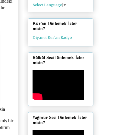
ğindeki
Select Language
▼
ır.
Kur'an Dinlemek İster
misin?
Diyanet Kur'an Radyo
Bülbül Sesi Dinlemek İster
misin?
sia
Yağmur Sesi Dinlemek İster
miş bir
misin?
tırım