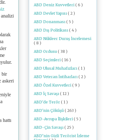
ir.
ABD Deniz Kuvvetleri
( 6 )
siz
ABD Devlet Yapısı
( 2 )
analizi
ABD Donanması
( 5 )
ABD Dış Politikası
( 4 )
olarak
ABD Nükleer Duruş İncelemesi
na
( 8 )
kler
ABD Ordusu
( 38 )
tme
ABD Seçimleri
( 16 )
uyulur.
ABD Ulusal Muhafızları
( 1 )
 bir
ABD Veteran İntiharları
( 2 )
z askeri
ABD Özel Kuvvetleri
( 9 )
ABD İç Savaşı
( 12 )
eniyle
da
ABD'de Terör
( 1 )
ABD'nin Çöküşü
( 263 )
ABD-Avrupa İlişkileri
( 5 )
 hattı
ABD-Çin Savaşı
( 25 )
ABD’nin Gizli Terörist İzleme