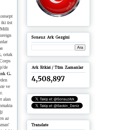
konsept
iki üst
Milli
oreign
Sonsuz Ark Gezgini
nlar
ma
, ortak
Corps
gs'de
Ark Etkisi / Tüm Zamanlar
ank G.
4,508,897
eden
kte ve
r.
r alan
anmakta
ği
en az
şman'
Translate