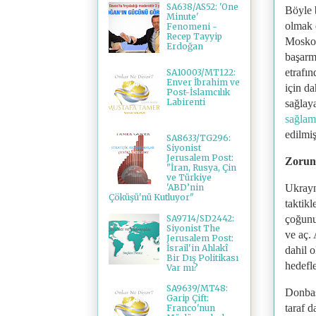
SA638/AS52: 'One
Böyle 
Minute'
olmak d
Fenomeni -
Recep Tayyip
Moskov
Erdoğan
başarma
etrafı
SA10003/MT122:
Enver İbrahim ve
için d
Post-İslamcılık
Labirenti
sağlaya
sağla
edilmiş
SA8633/TG296:
Siyonist
Jerusalem Post:
Zorunl
"İran, Rusya, Çin
ve Türkiye
Ukrayn
'ABD’nin
Çöküşü'nü Kutluyor"
taktik
SA9714/SD2442:
çoğunu
Siyonist The
ve aç.
Jerusalem Post:
İsrail'in Ahlakî
dahil 
Bir Dış Politikası
hedefl
Var mı?
SA9639/MT48:
Donbas
Garip Çift:
taraf d
Franco'nun