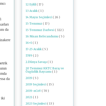
ımcı
12 Eylül
( 17 )
13 Aralık
( 1 )
14 Mayıs Seçimleri
( 26 )
i
15 Temmuz
( 17 )
arları
ını da
15 Temmuz Darbesi
( 322 )
16 Nisan Referandumu
( 5 )
üzakere
16+1
( 1 )
17-25 Aralık
( 5 )
1789
( 2 )
2.Dünya Savaşı
( 1 )
etrik
sının
20 Temmuz KKTC Barış ve
Özgürlük Bayramı
( 1 )
rumda
2019
( 5 )
ssa da
2019 Seçimleri
( 15 )
2019-nCoV
( 70 )
2021
( 1 )
 iki
2023 Seçimleri
( 13 )