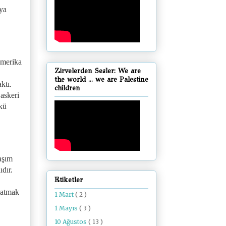
ya
Amerika
Zirvelerden Sesler: We are
the world ... we are Palestine
ktı.
children
askeri
kü
laşım
ıdır.
Etiketler
latmak
1 Mart
( 2 )
1 Mayıs
( 3 )
10 Ağustos
( 13 )