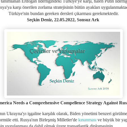
 tanımlanan Erdoğan liderliğindeki Türkiye'ye karşı, halen Putin liderli
sya'ya karşı önerilen zorlama stratejisinin bütün ayakları uygulanmaktad
Türkiye'nin bundan gereken dersleri çıkarması gerekmektedir.
Seçkin Deniz, 22.05.2022,
Sonsuz Ark
erica Needs a Comprehensive Compellence Strategy Against Rus
nın Ukrayna'yı işgaline karşılık olarak, Biden yönetimi benzeri görülme
ormüle etti. Rusya'nın Birleşmiş Milletler'de
kınanması
ve büyük bir yap
nin uygulanması da dahil olmak üzere transatlantik diplomasinin