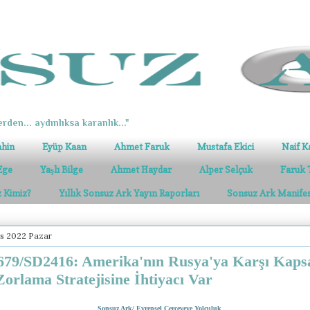
erden... aydınlıksa karanlık..."
ahin
Eyüp Kaan
Ahmet Faruk
Mustafa Ekici
Naif K
Ege
Yaşlı Bilge
Ahmet Haydar
Alper Selçuk
Faruk 
z Kimiz?
Yıllık Sonsuz Ark Yayın Raporları
Sonsuz Ark Manife
s 2022 Pazar
79/SD2416: Amerika'nın Rusya'ya Karşı Kaps
Zorlama Stratejisine İhtiyacı Var
Sonsuz Ark/ Evrensel Çerçeveye Yolculuk