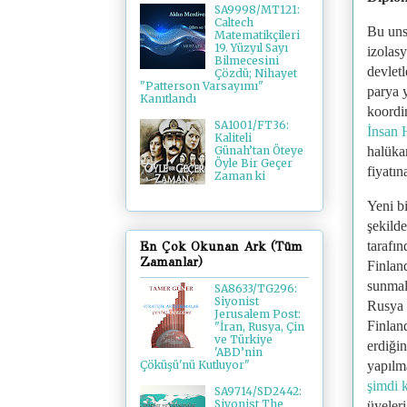
SA9998/MT121:
Caltech
Bu uns
Matematikçileri
19. Yüzyıl Sayı
izolasy
Bilmecesini
devletl
Çözdü; Nihayet
"Patterson Varsayımı"
parya y
Kanıtlandı
koordi
SA1001/FT36:
İnsan 
Kaliteli
halükar
Günah’tan Öteye
Öyle Bir Geçer
fiyatın
Zaman ki
Yeni b
şekild
tarafın
En Çok Okunan Ark (Tüm
Zamanlar)
Finland
sunmalı
SA8633/TG296:
Siyonist
Rusya 
Jerusalem Post:
Finlan
"İran, Rusya, Çin
ve Türkiye
erdiğin
'ABD’nin
yapılm
Çöküşü'nü Kutluyor"
şimdi 
SA9714/SD2442:
Siyonist The
üyeleri