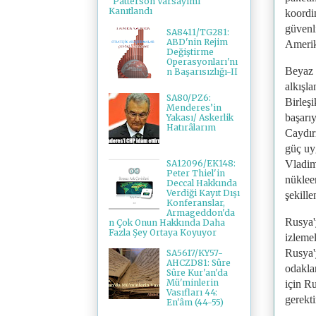
"Patterson Varsayımı"
Kanıtlandı
koordi
güvenl
SA8411/TG281:
ABD'nin Rejim
Amerik
Değiştirme
Operasyonları'nı
Beyaz 
n Başarısızlığı-II
alkışl
SA80/PZ6:
Birleş
Menderes’in
başarıy
Yakası/ Askerlik
Hatırâlarım
Caydır
güç uy
SA12096/EK148:
Vladim
Peter Thiel'in
nüklee
Deccal Hakkında
Verdiği Kayıt Dışı
şekille
Konferanslar,
Armageddon'da
Rusya'y
n Çok Onun Hakkında Daha
Fazla Şey Ortaya Koyuyor
izlemel
Rusya'y
SA5617/KY57-
AHCZD81: Sûre
odakla
Sûre Kur'an'da
Mü'minlerin
için R
Vasıfları 44:
gerekti
En'âm (44-55)