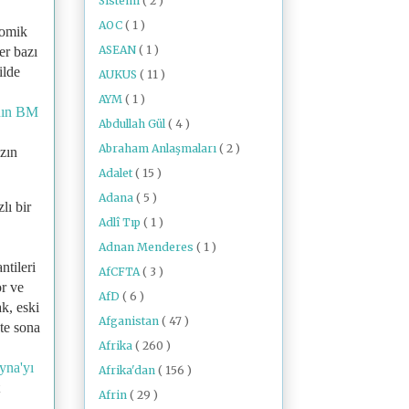
Sistemi
( 2 )
AOC
( 1 )
nomik
ASEAN
( 1 )
er bazı
ilde
AUKUS
( 11 )
AYM
( 1 )
'nın BM
Abdullah Gül
( 4 )
Abraham Anlaşmaları
( 2 )
azın
Adalet
( 15 )
Adana
( 5 )
lı bir
Adlî Tıp
( 1 )
Adnan Menderes
( 1 )
ntileri
AfCFTA
( 3 )
or ve
AfD
( 6 )
k, eski
Afganistan
( 47 )
'te sona
Afrika
( 260 )
yna'yı
Afrika'dan
( 156 )
Afrin
( 29 )