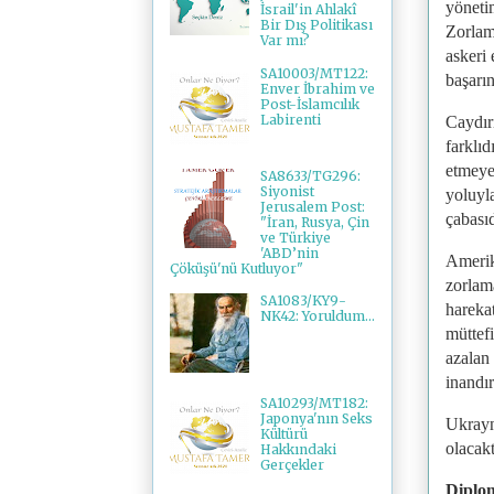
yöneti
İsrail'in Ahlakî
Bir Dış Politikası
Zorlam
Var mı?
askeri
SA10003/MT122:
başarın
Enver İbrahim ve
Post-İslamcılık
Labirenti
Caydır
farklı
etmeye 
SA8633/TG296:
Siyonist
yoluyl
Jerusalem Post:
çabasıd
"İran, Rusya, Çin
ve Türkiye
'ABD’nin
Amerika
Çöküşü'nü Kutluyor"
zorlama
SA1083/KY9-
hareka
NK42: Yoruldum...
müttefi
azalan 
inandır
SA10293/MT182:
Japonya'nın Seks
Ukrayna
Kültürü
olacakt
Hakkındaki
Gerçekler
Diplom