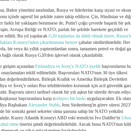
ur, Biden yönetimi tarafından, Rusya ve liderlerine karşı siyasi ve eko
onu içinde agresif bir şekilde zaten takip ediliyor. Çin, Hindistan ve diğ
er farklı bir yaklaşım benimsese de, Putin'i çoğu çevrede başarılı bir şek
aptı. Avrupa Birliği ve NATO, parlak bir şekilde harekete geçirildi ve
ne edildi. Bu yıl yapılacak
G20 toplantısı da dahil olmak üzere, Rusya
Hakları Konseyi'nden çıkarılmasına benzer
çabalar sürdürülmelidir. Her
da, bir veya iki yıllık yaptırımlardan sonra, tamamen petrol ve doğal g
a bağlı olarak Rusya G20'den işlevsel olarak çıkarılabilir.
ir girişim açısından
Finlandiya ve İsveç'e NATO üyelik
başvurularını hız
e onaylamaları teklif edilmelidir. Başvuruları NATO'nun 30 üye ülkesi
dan değerlendirilirken, Birleşik Krallık ve Amerika Birleşik Devletleri
iya ve İsveç'e onları Rus tehditlerinden korumak için acil güvenlik gara
dır. Başvuru süreci tarihsel olarak bir yılı aşkın bir süredir devam ediy
kuşkusuz başvuranlara karşı z
orlayıcı bir baskı
uygulayacaktır. Ek olara
diya Başbakanı
Alexander Stubb
, Jens Stoltenberg'in görev süresi 2023
de bir sonraki genel sekreter olma şansına sahip bir NATO yetkilisi
alıdır. Kuzey Atlantik Konseyi ABD eski temsilcisi Ivo Daldler'in
Ukra
kabul etme
önerisi şimdi değerlendirilebilir. Ancak buna NATO'nun kilit
 direnecek ve nihai müzakerelere bırakılmalıdır.