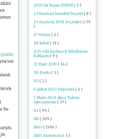
tikler
2030'da İsyan-SMEIR
( 3 )
den
23 Haziran İstanbul Seçimi
( 8 )
damını
24 Haziran 2018 Seçimleri
( 79
)
27 Mayıs
( 2 )
28 Şubat
( 11 )
3/15-Christchurch Müslüman
jisinin
Katliamı
( 9 )
yna'nın
31 Mart 2019
( 34 )
3D Baskı
( 3 )
alarak
5G
( 2 )
etecek
6 Şubat 2023 Depremi
( 4 )
7 Ekim 2023 Aksa Tufanı
i
Operasyonu
( 37 )
la bu
A.I
( 94 )
AB
( 209 )
ABD
( 1596 )
arşıtı,
çin
ABD Anayasası
( 3 )