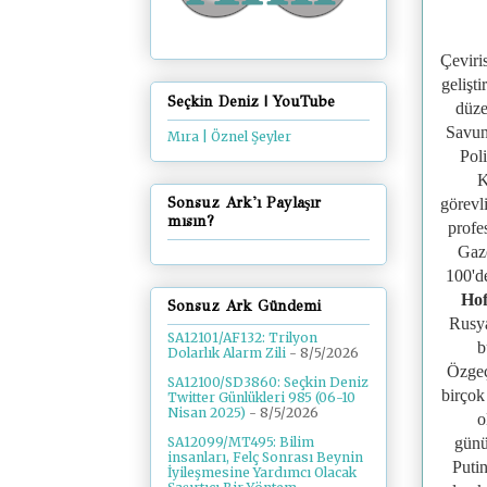
Çeviri
gelişt
Seçkin Deniz | YouTube
düze
Savun
Mıra | Öznel Şeyler
Pol
K
Sonsuz Ark'ı Paylaşır
görevl
mısın?
profe
Gaze
100'd
Ho
Sonsuz Ark Gündemi
Rusya
SA12101/AF132: Trilyon
b
Dolarlık Alarm Zili
- 8/5/2026
Özgeç
SA12100/SD3860: Seçkin Deniz
birçok
Twitter Günlükleri 985 (06-10
Nisan 2025)
- 8/5/2026
o
gün
SA12099/MT495: Bilim
insanları, Felç Sonrası Beynin
Puti
İyileşmesine Yardımcı Olacak