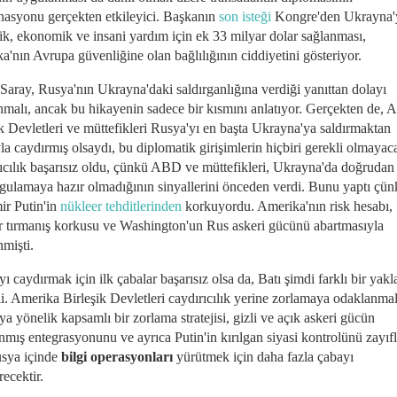
nasyonu gerçekten etkileyici. Başkanın
son isteği
Kongre'den Ukrayna'
ik, ekonomik ve insani yardım için ek 33 milyar dolar sağlanması,
a'nın Avrupa güvenliğine olan bağlılığının ciddiyetini gösteriyor.
Saray, Rusya'nın Ukrayna'daki saldırganlığına verdiği yanıttan dolayı
anmalı, ancak bu hikayenin sadece bir kısmını anlatıyor. Gerçekten de, 
ik Devletleri ve müttefikleri Rusya'yı en başta Ukrayna'ya saldırmaktan
la caydırmış olsaydı, bu diplomatik girişimlerin hiçbiri gerekli olmayaca
ıcılık başarısız oldu, çünkü ABD ve müttefikleri, Ukrayna'da doğrudan 
gulamaya hazır olmadığının sinyallerini önceden verdi. Bunu yaptı çün
ir Putin'in
nükleer tehditlerinden
korkuyordu. Amerika'nın risk hesabı,
r tırmanış korkusu ve Washington'un Rus askeri gücünü abartmasıyla
nmişti.
ı caydırmak için ilk çabalar başarısız olsa da, Batı şimdi farklı bir yak
i. Amerika Birleşik Devletleri caydırıcılık yerine zorlamaya odaklanmal
a yönelik kapsamlı bir zorlama stratejisi, gizli ve açık askeri gücün
nmış entegrasyonunu ve ayrıca Putin'in kırılgan siyasi kontrolünü zayıf
usya içinde
bilgi operasyonları
yürütmek için daha fazla çabayı
recektir.