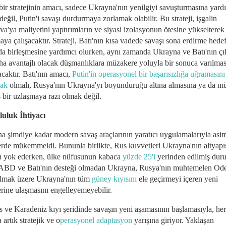
bir stratejinin amacı, sadece Ukrayna'nın yenilgiyi savuşturmasına yard
eğil, Putin'i savaşı durdurmaya zorlamak olabilir. Bu strateji, işgalin
a'ya maliyetini yaptırımların ve siyasi izolasyonun ötesine yükselterek
ya çalışacaktır. Strateji, Batı'nın kısa vadede savaşı sona erdirme hedef
nda birleşmesine yardımcı olurken, aynı zamanda Ukrayna ve Batı'nın çık
aha avantajlı olacak düşmanlıklara müzakere yoluyla bir sonuca varılmas
caktır. Batı'nın amacı,
Putin'in operasyonel bir başarısızlığa uğramasını
mak
olmalı, Rusya'nın Ukrayna'yı boyunduruğu altına almasına ya da m
 bir uzlaşmaya razı olmak değil.
uluk İhtiyacı
a şimdiye kadar modern savaş araçlarının yaratıcı uygulamalarıyla asim
lerde mükemmeldi. Bununla birlikte, Rus kuvvetleri Ukrayna'nın altyapı
 yok ederken, ülke nüfusunun kabaca
yüzde 25'i
yerinden edilmiş du
 ABD ve Batı'nın desteği olmadan Ukrayna, Rusya'nın muhtemelen Ode
olmak üzere Ukrayna'nın tüm
güney kıyısını
ele geçirmeyi içeren yeni
erine ulaşmasını engelleyemeyebilir.
 ve Karadeniz kıyı şeridinde savaşın yeni aşamasının başlamasıyla, her
a artık stratejik ve o
perasyonel adaptasyon
yarışına giriyor. Yaklaşan