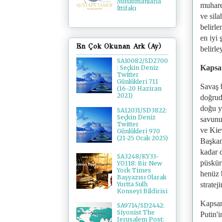
Müslümanlarla
muhareb
İttifakı
ve sila
belirle
en iyi 
En Çok Okunan Ark (Ay)
belirle
SA10082/SD2700
Kapsa
: Seçkin Deniz
Twitter
Günlükleri 711
Savaş 
(16-20 Haziran
2021)
doğrud
doğu ya
SA12031/SD3822:
Seçkin Deniz
savunu
Twitter
ve Kie
Günlükleri 970
(21-25 Ocak 2025)
Başkan
kadar 
SA3248/KY33-
püskürt
YO118: Bir New
York Times
henüz 
Başyazısı Olarak
stratej
Yurtta Sulh
Konseyi Bildirisi
Kapsam
SA9714/SD2442:
Siyonist The
Putin'i
Jerusalem Post: