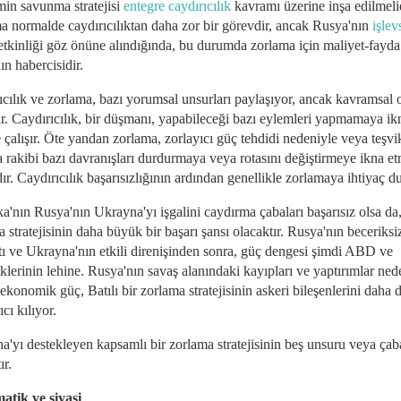
min savunma stratejisi
entegre caydırıcılık
kavramı üzerine inşa edilmelid
a normalde caydırıcılıktan daha zor bir görevdir, ancak Rusya'nın
işlev
 etkinliği göz önüne alındığında, bu durumda zorlama için maliyet-fayda 
ın habercisidir.
ıcılık ve zorlama, bazı yorumsal unsurları paylaşıyor, ancak kavramsal 
dır. Caydırıcılık, bir düşmanı, yapabileceği bazı eylemleri yapmamaya ik
çalışır. Öte yandan zorlama, zorlayıcı güç tehdidi nedeniyle veya teşvi
a rakibi bazı davranışları durdurmaya veya rotasını değiştirmeye ikna e
ır. Caydırıcılık başarısızlığının ardından genellikle zorlamaya ihtiyaç d
'nın Rusya'nın Ukrayna'yı işgalini caydırma çabaları başarısız olsa da,
 stratejisinin daha büyük bir başarı şansı olacaktır. Rusya'nın beceriksi
tı ve Ukrayna'nın etkili direnişinden sonra, güç dengesi şimdi ABD ve
klerinin lehine. Rusya'nın savaş alanındaki kayıpları ve yaptırımlar ned
ekonomik güç, Batılı bir zorlama stratejisinin askeri bileşenlerini daha 
ıcı kılıyor.
'yı destekleyen kapsamlı bir zorlama stratejisinin beş unsuru veya çaba
ır.
atik ve siyasi