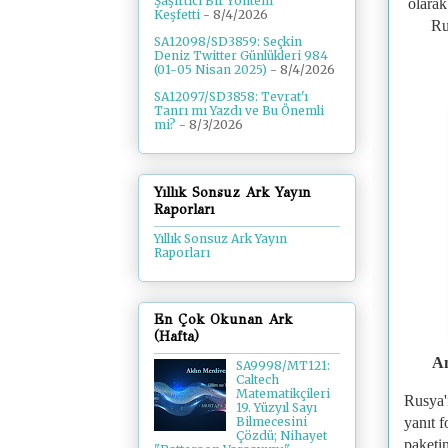
Şaşırtıcı Bir Yöntem
olarak
Keşfetti
- 8/4/2026
Ru
SA12098/SD3859: Seçkin
Deniz Twitter Günlükleri 984
(01-05 Nisan 2025)
- 8/4/2026
SA12097/SD3858: Tevrat'ı
Tanrı mı Yazdı ve Bu Önemli
mi?
- 8/3/2026
Yıllık Sonsuz Ark Yayın
Raporları
Yıllık Sonsuz Ark Yayın
Raporları
En Çok Okunan Ark
(Hafta)
Am
SA9998/MT121:
Caltech
Matematikçileri
Rusya'
19. Yüzyıl Sayı
yanıt f
Bilmecesini
Çözdü; Nihayet
paketi