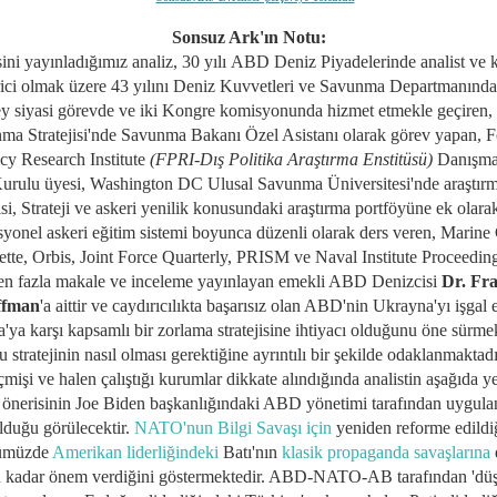
Sonsuz Ark'ın Notu:
sini yayınladığımız analiz,
30 yılı
ABD Deniz Piyadelerinde analist ve 
irici olmak üzere 43 yılını Deniz Kuvvetleri ve Savunma Departmanında 
y siyasi görevde ve iki Kongre komisyonunda hizmet etmekle geçiren,
ma Stratejisi'nde Savunma Bakanı Özel Asistanı olarak görev yapan,
F
icy Research Institute
(FPRI-
Dış Politika Araştırma Enstitüsü
)
Danışma
urulu üyesi, Washington DC Ulusal Savunma Üniversitesi'nde araştır
isi,
Strateji ve askeri yenilik konusundaki araştırma portföyüne ek olarak
syonel askeri eğitim sistemi boyunca düzenli olarak ders veren,
Marine 
tte, Orbis, Joint Force Quarterly, PRISM ve Naval Institute Proceedin
en fazla makale ve inceleme yayınlayan
emekli ABD Denizcisi
Dr. Fr
ffman
'a aittir
ve caydırıcılıkta başarısız olan ABD'nin Ukrayna'yı işgal 
'ya karşı kapsamlı bir zorlama stratejisine ihtiyacı olduğunu öne sürme
u stratejinin nasıl olması gerektiğine ayrıntılı bir şekilde odaklanmaktadı
mişi ve halen çalıştığı kurumlar dikkate alındığında analistin aşağıda ye
 önerisinin Joe Biden başkanlığındaki ABD yönetimi tarafından uygul
lduğu görülecektir.
NATO'nun Bilgi Savaşı için
yeniden reforme edildi
ümüzde
Amerikan liderliğindeki
Batı'nın
klasik propaganda savaşlarına
n kadar önem verdiğini göstermektedir. ABD-NATO-AB tarafından 'dü