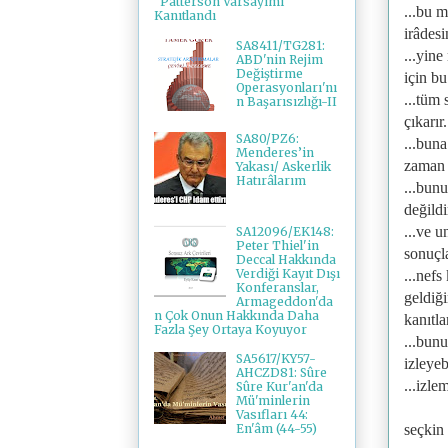
"Patterson Varsayımı"
...bu m
Kanıtlandı
irâdesi
SA8411/TG281:
...yin
ABD'nin Rejim
Değiştirme
için bu
Operasyonları'nı
...tüm 
n Başarısızlığı-II
çıkarır.
SA80/PZ6:
...bun
Menderes’in
zaman z
Yakası/ Askerlik
Hatırâlarım
...bun
değildir
...ve 
SA12096/EK148:
Peter Thiel'in
sonuçla
Deccal Hakkında
Verdiği Kayıt Dışı
...nefs
Konferanslar,
geldiğ
Armageddon'da
n Çok Onun Hakkında Daha
kanıtlar
Fazla Şey Ortaya Koyuyor
...bun
SA5617/KY57-
izleyeb
AHCZD81: Sûre
...izle
Sûre Kur'an'da
Mü'minlerin
Vasıfları 44:
seçkin
En'âm (44-55)