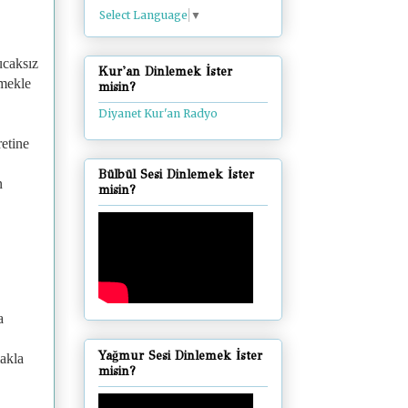
Select Language
▼
ucaksız
Kur'an Dinlemek İster
emekle
misin?
Diyanet Kur'an Radyo
retine
Bülbül Sesi Dinlemek İster
n
misin?
a
Yağmur Sesi Dinlemek İster
makla
misin?