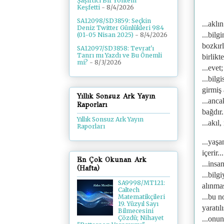
Şaşırtıcı Bir Yöntem
Keşfetti
- 8/4/2026
SA12098/SD3859: Seçkin
...aklı
Deniz Twitter Günlükleri 984
...bilg
(01-05 Nisan 2025)
- 8/4/2026
bozkırl
SA12097/SD3858: Tevrat'ı
Tanrı mı Yazdı ve Bu Önemli
birlikt
mi?
- 8/3/2026
...evet
...bilg
girmiş 
Yıllık Sonsuz Ark Yayın
...anc
Raporları
bağdır.
Yıllık Sonsuz Ark Yayın
...akıl
Raporları
...yaş
içerir...
En Çok Okunan Ark
...insa
(Hafta)
...bilg
SA9998/MT121:
alınmas
Caltech
...bu 
Matematikçileri
19. Yüzyıl Sayı
yaratıl
Bilmecesini
Çözdü; Nihayet
...onu