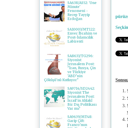
SA638/AS52: 'One
Minute'
Fenomeni -
Recep Tayyip
pürüzs
Erdoğan
Seçkin
SA10003/MT122:
Enver İbrahim ve
Post-İslamcılık
Labirenti
SA8633/TG296:
Siyonist
Jerusalem Post:
"İran, Rusya, Çin
ve Türkiye
'ABD’nin
Sonsu
Çöküşü'nü Kutluyor"
SA9714/SD2442:
Siyonist The
Jerusalem Post:
İsrail'in Ahlakî
Bir Dış Politikası
Var mı?
SA9639/MT48:
Garip Çift:
Franco'nun