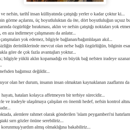
n ve nefsin, tarihî insan külliyatında çatıştığı yerler o kadar çoktur ki...
inin görme açılarını, üç boyutluluktan da öte, dört boyutluluğun uçsuz b
arında özgürlüğe bırakması, aklın ve nefsin çatıştığı noktaları yok etm
e, en aza indirmeye çalışmasını da anlatır...
; çatışmaları yok edemez, bilgiyle bağlanan/bağımlılaşan akıl...
isizliğin derinliklerinde mevcut olan nefse bağlı özgürlüğün, bilginin esa
akla göre de çok fazla avantajları yoktur...
ak; bilgiyle yüklü aklın kopamadığı en büyük bağ nefsten iradeye uzana
..
, nefsden bağımsız değildir...
anıyor olan her durum, insanın insan olmaktan kaynaklanan zaaflarını da
n hayatı, hataları kolayca affetmeyen bir terbiye sürecidir...
iyle ve iradeyle ulaşılmaya çalışılan en önemli hedef, nefsin kontrol altın
ıdır...
noktada, alemlere rahmet olarak gönderilen 'islam peygamberi'ni hatırla
ıştaki sırrı gözler önüne serebiliriz...
n korunmuş/yardım almış olmaklığına bakabiliriz...