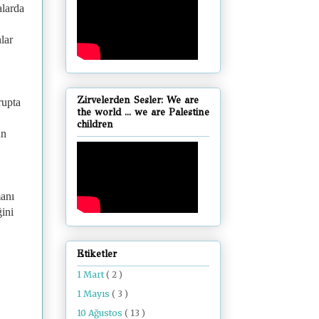
alarda
lar
Zirvelerden Sesler: We are
rupta
the world ... we are Palestine
children
ün
manı
ğini
Etiketler
1 Mart
( 2 )
1 Mayıs
( 3 )
10 Ağustos
( 13 )