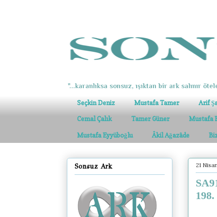
"...karanlıksa sonsuz, ışıktan bir ark salınır ötel
Seçkin Deniz
Mustafa Tamer
Arif Ş
Cemal Çalık
Tamer Güner
Mustafa 
Mustafa Eyyüboğlu
Âkil Ağazâde
Bi
21 Nisa
Sonsuz Ark
SA91
198.