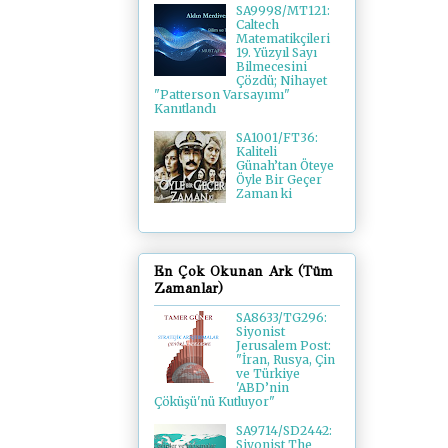
SA9998/MT121:
Caltech
Matematikçileri
19. Yüzyıl Sayı
Bilmecesini
Çözdü; Nihayet
"Patterson Varsayımı"
Kanıtlandı
SA1001/FT36:
Kaliteli
Günah’tan Öteye
Öyle Bir Geçer
Zaman ki
En Çok Okunan Ark (Tüm
Zamanlar)
SA8633/TG296:
Siyonist
Jerusalem Post:
"İran, Rusya, Çin
ve Türkiye
'ABD’nin
Çöküşü'nü Kutluyor"
SA9714/SD2442:
Siyonist The