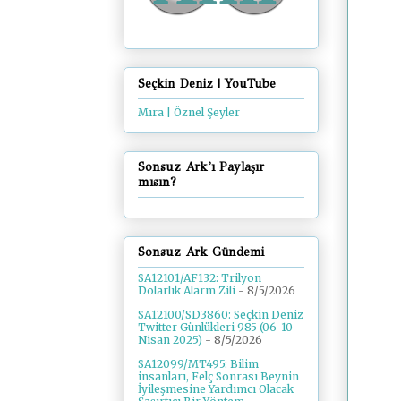
Seçkin Deniz | YouTube
Mıra | Öznel Şeyler
Sonsuz Ark'ı Paylaşır
mısın?
Sonsuz Ark Gündemi
SA12101/AF132: Trilyon
Dolarlık Alarm Zili
- 8/5/2026
SA12100/SD3860: Seçkin Deniz
Twitter Günlükleri 985 (06-10
Nisan 2025)
- 8/5/2026
SA12099/MT495: Bilim
insanları, Felç Sonrası Beynin
İyileşmesine Yardımcı Olacak