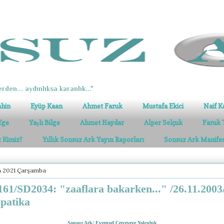
erden... aydınlıksa karanlık..."
ahin
Eyüp Kaan
Ahmet Faruk
Mustafa Ekici
Naif K
Ege
Yaşlı Bilge
Ahmet Haydar
Alper Selçuk
Faruk 
z Kimiz?
Yıllık Sonsuz Ark Yayın Raporları
Sonsuz Ark Manife
n 2021 Çarşamba
61/SD2034: "zaaflara bakarken..." /26.11.2003
 patika
Sonsuz Ark/ Evrensel Çerçeveye Yolculuk