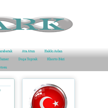
arabatak
Ata Atun
Hakkı Aslan
Tamer
Doğa Toprak
Khorto Bâri
stosu
/