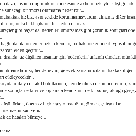
uhâfaza, insanın doğruluk mücadelesinde aklının nefsiyle çatıştığı nokt
ne sunacağı bir 'moral olumlama nedeni'dir...
e muhakkak ki; biz, aynı şekilde korunmamış/yardım almamış diğer insan
 durum, nefsi haklı çıkarıcı bir neden olamaz...
süreçler gibi hayat da, nedenleri umursamaz gibi görünür, sonuçları öne
..
a bağlı olarak, nedenler nefsin kendi iç muhakamelerinde duygusal bir g
aman elden geçirilir...
un dışında, az düşünen insanlar için 'nedenlerin' anlamlı olmaları mümk
...
unutulmamalıdır ki; her deneyim, gelecek zamanınızda muhakkak diğer
rı etkileyecektir...
 kuyularında ya da akıl bulutlarında; nerede olursa olsun her ayrıntı, za
inde sonuçları etkiler ve toplamda kendisinin de bir sonuç olduğu gerçe
...
u düşünürken, önemsiz hiçbir şey olmadığını görmek, çatışmaları
ilmenize imkân verir...
mek de hataları bilmeye...
 deniz