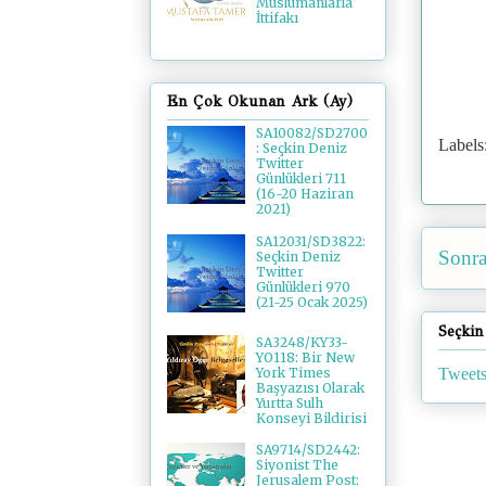
Müslümanlarla
İttifakı
En Çok Okunan Ark (Ay)
SA10082/SD2700
Labels
: Seçkin Deniz
Twitter
Günlükleri 711
(16-20 Haziran
2021)
SA12031/SD3822:
Sonra
Seçkin Deniz
Twitter
Günlükleri 970
(21-25 Ocak 2025)
Seçkin
SA3248/KY33-
YO118: Bir New
Tweets
York Times
Başyazısı Olarak
Yurtta Sulh
Konseyi Bildirisi
SA9714/SD2442:
Siyonist The
Jerusalem Post: