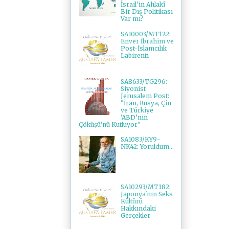
İsrail'in Ahlakî
Bir Dış Politikası
Var mı?
SA10003/MT122:
Enver İbrahim ve
Post-İslamcılık
Labirenti
SA8633/TG296:
Siyonist
Jerusalem Post:
"İran, Rusya, Çin
ve Türkiye
'ABD’nin
Çöküşü'nü Kutluyor"
SA1083/KY9-
NK42: Yoruldum...
SA10293/MT182:
Japonya'nın Seks
Kültürü
Hakkındaki
Gerçekler