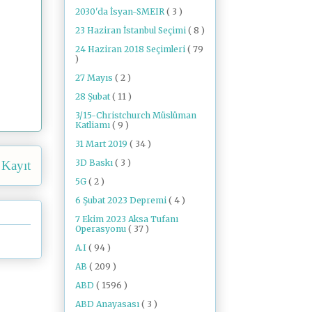
2030'da İsyan-SMEIR
( 3 )
23 Haziran İstanbul Seçimi
( 8 )
24 Haziran 2018 Seçimleri
( 79
)
27 Mayıs
( 2 )
28 Şubat
( 11 )
3/15-Christchurch Müslüman
Katliamı
( 9 )
31 Mart 2019
( 34 )
3D Baskı
( 3 )
 Kayıt
5G
( 2 )
6 Şubat 2023 Depremi
( 4 )
7 Ekim 2023 Aksa Tufanı
Operasyonu
( 37 )
A.I
( 94 )
AB
( 209 )
ABD
( 1596 )
ABD Anayasası
( 3 )